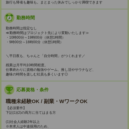
旅行も帰省も趣味も。まとまった休みでしっかり満喫できます
勤務時間
勤務時間は指定なし
≪勤務時間はプロジェクト先により変動いたします≫
・10時00分～19時00分（休憩1時間）
・9時00分～18時00分（休憩1時間）
＼平日夜も、ちゃんと「自分時間」がつくれます／
残業は月平均10時間程度。
仕事終わりに資格の勉強やゲーム、推し活やサウナなど、
趣味の時間を楽しむ社員も多くいます◎
応募資格・条件
職種未経験OK / 副業・WワークOK
【必須要件】
下記(1)(2)の両方に当てはまる方
(1)社会人経験2年以上
※本求人は中途採用のため、