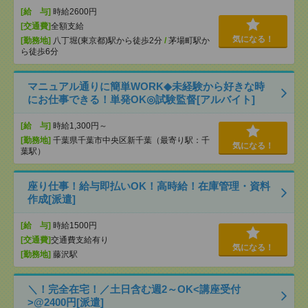
[給 与]
時給2600円
[交通費]
全額支給
気になる！
[勤務地]
八丁堀(東京都)駅から徒歩2分
/
茅場町駅か
ら徒歩6分
マニュアル通りに簡単WORK◆未経験から好きな時
にお仕事できる！単発OK◎試験監督[アルバイト]
[給 与]
時給1,300円～
[勤務地]
千葉県千葉市中央区新千葉（最寄り駅：千
気になる！
葉駅）
座り仕事！給与即払いOK！高時給！在庫管理・資料
作成[派遣]
[給 与]
時給1500円
[交通費]
交通費支給有り
気になる！
[勤務地]
藤沢駅
＼！完全在宅！／土日含む週2～OK<講座受付
>@2400円[派遣]