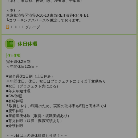
（本社、東京都、神奈川県、埼玉県、千葉県）
＜本社＞
東京都渋谷区渋谷3-10-13 東急REIT渋谷Rビル B1
└コワーキングスペースを併設しております。
ＬＵＬＬグループ
休日休暇
休日休暇
完全週休2日制
＜年間休日125日＞
■完全週休2日制（土日休み）
※年間休日、休日、祝日はプロジェクトにより若干変動あり
■祝日（プロジェクト先による）
■年末年始休暇
■GW休暇
■有給休暇
└取得しやすい環境のため、実際の取得率も8割と高水準です！
■慶弔休暇
■産前産後休暇（取得・復職実績あり）
■育児休暇（取得・復職実績あり）
■介護休暇
～～5日以上の連休取得も可能！～～