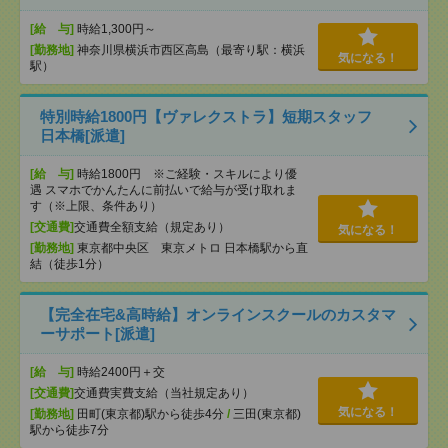
[給 与]
時給1,300円～
[勤務地]
神奈川県横浜市西区高島（最寄り駅：横浜
気になる！
駅）
特別時給1800円【ヴァレクストラ】短期スタッフ
日本橋[派遣]
[給 与]
時給1800円 ※ご経験・スキルにより優
遇 スマホでかんたんに前払いで給与が受け取れま
す（※上限、条件あり）
[交通費]
交通費全額支給（規定あり）
気になる！
[勤務地]
東京都中央区 東京メトロ 日本橋駅から直
結（徒歩1分）
【完全在宅&高時給】オンラインスクールのカスタマ
ーサポート[派遣]
[給 与]
時給2400円＋交
[交通費]
交通費実費支給（当社規定あり）
気になる！
[勤務地]
田町(東京都)駅から徒歩4分
/
三田(東京都)
駅から徒歩7分