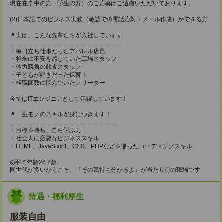
現在在学中の方（学生の方）のご応募はご遠慮いただいております。
(2)日本語でのビジネス実務（敬語での電話応対・メール作成）ができる方
＃実は、こんな先輩たちが入社しています
＿＿＿＿＿＿＿＿＿＿＿＿＿＿＿＿＿＿＿
・毎日立ち仕事だったアパレル店員
・将来に不安を感じていた工場スタッフ
・体力勝負の飲食スタッフ
・子どもが好きだった保育士
・転職回数に悩んでいたフリーター
今ではITエンジニアとして活躍しています！
＃一生モノのスキルが身につきます！
＿＿＿＿＿＿＿＿＿＿＿＿＿＿＿＿＿＿
・目標を持ち、自ら学ぶ力
・社会人に必要なビジネススキル
・HTML、JavaScript、CSS、PHPなどを使ったコーディングスキル
◎平均年齢26.2歳。
同世代が多いからこそ、『その気持ち分かるよ』が当たり前の職場です
待遇・福利厚生
服装自由