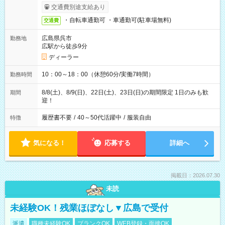
交通費別途支給あり
・自転車通勤可 ・車通勤可(駐車場無料)
交通費
広島県呉市
勤務地
広駅から徒歩9分
ディーラー
10：00～18：00（休憩60分/実働7時間）
勤務時間
8/8(土)、8/9(日)、22日(土)、23日(日)の期間限定 1日のみも歓
期間
迎！
履歴書不要
/
40～50代活躍中
/
服装自由
特徴
気になる！
応募する
詳細へ
掲載日：2026.07.30
未読
未経験OK！残業ほぼなし▼広島で受付
派遣
職種未経験OK
ブランクOK
WEB登録・面接OK