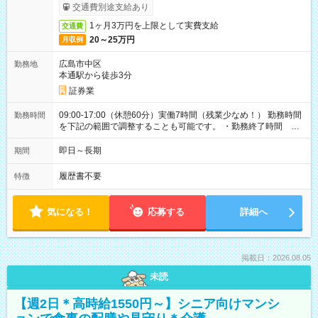
ービス利用可（利用条件有）
交通費別途支給あり
1ヶ月3万円を上限として実費支給
交通費
20～25万円
月収例
広島市中区
勤務地
本通駅から徒歩3分
証券業
09:00-17:00（休憩60分）実働7時間（残業少なめ！） 勤務時間
勤務時間
を下記の範囲で調整することも可能です。 ・勤務終了時間
15:30～17:00 ・実働 05:30～07:00
即日～長期
期間
履歴書不要
特徴
気になる！
応募する
詳細へ
掲載日：2026.08.05
未読
【週2日＊高時給1550円～】シニア向けマンシ