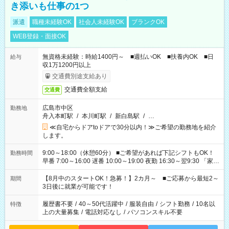
き添いも仕事の1つ
派遣
職種未経験OK
社会人未経験OK
ブランクOK
WEB登録・面接OK
無資格未経験：時給1400円～ ■週払いOK ■扶養内OK ■日
給与
収1万1200円以上
交通費別途支給あり
交通費全額支給
交通費
広島市中区
勤務地
舟入本町駅
/
本川町駅
/
新白島駅
/
…
≪自宅からドアtoドアで30分以内！≫ご希望の勤務地を紹介
します。
9:00～18:00（休憩60分） ■ご希望があれば下記シフトもOK！
勤務時間
早番 7:00～16:00 遅番 10:00～19:00 夜勤 16:30～翌9:30 「家族
と休みを合わせたい」 「余裕を持って夕飯の準備がしたい」
「できれば残業はしたくない」 など、ご希望を教えてください
【8月中のスタートOK！急募！】2カ月～ ■ご応募から最短2～
期間
ね。 ※Wワーク希望の方へ 今ご覧のお仕事で希望する勤務時間
3日後に就業が可能です！
と、もう1つのお仕事の勤務時間。 合計で週40時間を超える場
合は応募できません。
履歴書不要
/
40～50代活躍中
/
服装自由
/
シフト勤務
/
10名以
特徴
上の大量募集
/
電話対応なし
/
パソコンスキル不要