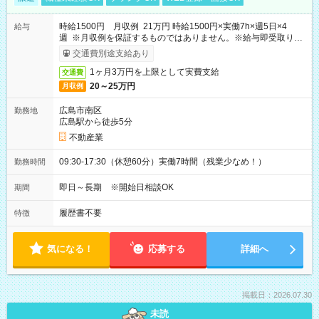
時給1500円 月収例 21万円 時給1500円×実働7h×週5日×4
給与
週 ※月収例を保証するものではありません。※給与即受取りサ
ービス利用可（利用条件有）
交通費別途支給あり
1ヶ月3万円を上限として実費支給
交通費
20～25万円
月収例
広島市南区
勤務地
広島駅から徒歩5分
不動産業
09:30-17:30（休憩60分）実働7時間（残業少なめ！）
勤務時間
即日～長期 ※開始日相談OK
期間
履歴書不要
特徴
気になる！
応募する
詳細へ
掲載日：2026.07.30
未読