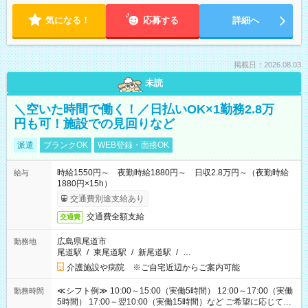
気になる！
応募する
詳細へ
掲載日：2026.08.03
未読
＼空いた時間で働く！／日払いOK×1勤務2.8万
円も可！施設での見回りなど
派遣
ブランクOK
WEB登録・面接OK
時給1550円～ 夜勤時給1880円～ 日収2.8万円～（夜勤時給
給与
1880円×15h）
交通費別途支給あり
交通費全額支給
交通費
広島県尾道市
勤務地
尾道駅
/
東尾道駅
/
新尾道駅
/
…
介護施設や病院 ※ご自宅近辺からご案内可能
≪シフト例≫ 10:00～15:00（実働5時間） 12:00～17:00（実働
勤務時間
5時間） 17:00～翌10:00（実働15時間）など ご希望に応じて、