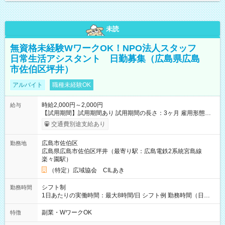
未読
無資格未経験WワークOK！NPO法人スタッフ
日常生活アシスタント 日勤募集（広島県広島
市佐伯区坪井）
アルバイト
職種未経験OK
時給2,000円～2,000円
給与
【試用期間】試用期間あり 試用期間の長さ：3ヶ月 雇用形態、
給与は本採用時と同じです。
交通費別途支給あり
広島市佐伯区
勤務地
広島県広島市佐伯区坪井（最寄り駅：広島電鉄2系統宮島線
楽々園駅）
（特定）広域協会 CILあき
シフト制
勤務時間
1日あたりの実働時間：最大8時間/日 シフト例 勤務時間（日
勤）・8時～18時 （実働時間8時間 待機休憩2時間）（日勤1回
あたりの給与 2万円）
副業・WワークOK
特徴