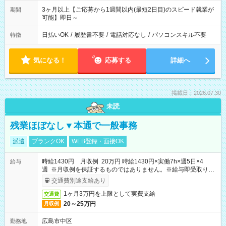
3ヶ月以上【ご応募から1週間以内(最短2日目)のスピード就業が
期間
可能】即日～
日払いOK
/
履歴書不要
/
電話対応なし
/
パソコンスキル不要
特徴
気になる！
応募する
詳細へ
掲載日：2026.07.30
未読
残業ほぼなし▼本通で一般事務
派遣
ブランクOK
WEB登録・面接OK
時給1430円 月収例 20万円 時給1430円×実働7h×週5日×4
給与
週 ※月収例を保証するものではありません。※給与即受取りサ
ービス利用可（利用条件有）
交通費別途支給あり
1ヶ月3万円を上限として実費支給
交通費
20～25万円
月収例
広島市中区
勤務地