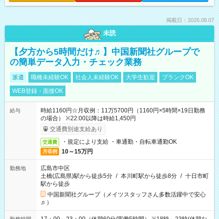
掲載日：2026.08.07
未読
【夕方から5時間だけ♬】中国新聞社グループで
の簡単データ入力・チェック業務
派遣
職種未経験OK
社会人未経験OK
大学生歓迎
ブランクOK
WEB登録・面接OK
時給1160円☆月収例：11万5700円（1160円×5時間×19日勤務
給与
の場合） ※22:00以降は時給1,450円
交通費別途支給あり
・規定により支給 ・車通勤・自転車通勤OK
交通費
10～15万円
月収例
広島市中区
勤務地
土橋(広島県)駅から徒歩5分
/
本川町駅から徒歩8分
/
十日市町
駅から徒歩
中国新聞社グループ（メイツスタッフさん多数活躍中で安心
♬）