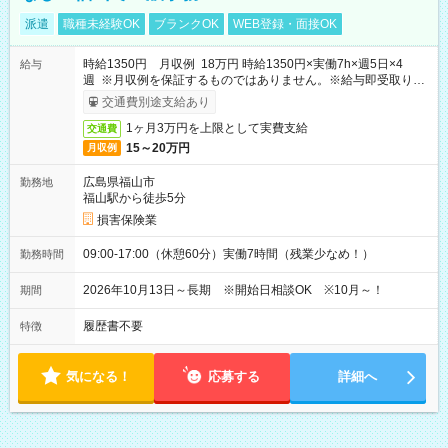
派遣
職種未経験OK
ブランクOK
WEB登録・面接OK
時給1350円 月収例 18万円 時給1350円×実働7h×週5日×4
給与
週 ※月収例を保証するものではありません。※給与即受取りサ
ービス利用可（利用条件有）
交通費別途支給あり
1ヶ月3万円を上限として実費支給
交通費
15～20万円
月収例
広島県福山市
勤務地
福山駅から徒歩5分
損害保険業
09:00-17:00（休憩60分）実働7時間（残業少なめ！）
勤務時間
2026年10月13日～長期 ※開始日相談OK ※10月～！
期間
履歴書不要
特徴
気になる！
応募する
詳細へ