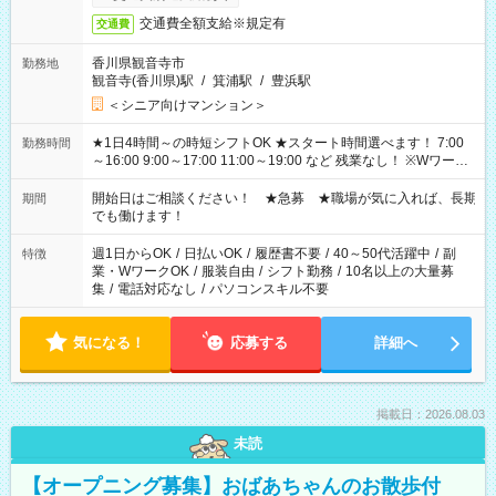
交通費全額支給※規定有
交通費
香川県観音寺市
勤務地
観音寺(香川県)駅
/
箕浦駅
/
豊浜駅
＜シニア向けマンション＞
★1日4時間～の時短シフトOK ★スタート時間選べます！ 7:00
勤務時間
～16:00 9:00～17:00 11:00～19:00 など 残業なし！ ※Wワーク
の場合、他のお仕事と合わせ週40時間超の就業はご案内できま
せん ※法令に基づき、週20時間以上勤務は社会保険への加入対
開始日はご相談ください！ ★急募 ★職場が気に入れば、長期
期間
象となります ※労働者派遣法（日雇い派遣の原則禁止）によ
でも働けます！
り、短時間・短期間の就業はご案内が難しい場合があります
週1日からOK
/
日払いOK
/
履歴書不要
/
40～50代活躍中
/
副
特徴
業・WワークOK
/
服装自由
/
シフト勤務
/
10名以上の大量募
集
/
電話対応なし
/
パソコンスキル不要
気になる！
応募する
詳細へ
掲載日：2026.08.03
未読
【オープニング募集】おばあちゃんのお散歩付