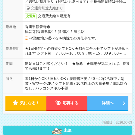
／週払い制度あり（月払いも選べます）※稼働開始時は手続き完
了次第のお支払いとなります。
交通費別途支給あり
交通費支給※規定有
交通費
香川県観音寺市
勤務地
観音寺(香川県)駅
/
箕浦駅
/
豊浜駅
≪勤務地が選べる≫病院でのお仕事です。
★1日4時間～の時短シフトOK ★都合に合わせてシフトが決めら
勤務時間
れます シフト例： 7：00～16：00 9：00～15：00 9：00～
18：00 11：00～20：00 など ※Wワークの場合、他のお仕事と
合わせ週40時間超の就業はご案内できません ※法令に基づき、
開始日はご相談ください！ ★急募 ★職場が気に入れば、長期
期間
週20時間以上勤務は社会保険への加入対象となります ※労働者
でも働けます！
派遣法（日雇い派遣の原則禁止）により、短時間・短期間の就
業はご案内が難しい場合があります
週1日からOK
/
日払いOK
/
履歴書不要
/
40～50代活躍中
/
副
特徴
業・WワークOK
/
シフト勤務
/
10名以上の大量募集
/
電話対応
なし
/
パソコンスキル不要
気になる！
応募する
詳細へ
掲載日：2026.08.03
未読