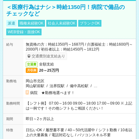
＜医療行為はナシ＞時給1350円！病院で備品の
チェックなど
派遣
職種未経験OK
社会人未経験OK
ブランクOK
WEB登録・面接OK
無資格の方：時給1350円～1687円 / 介護福祉士：時給1600円～
給与
2000円 / 初任者以上：時給1450円～1812円
交通費別途支給あり
全額支給
交通費
20～25万円
月収例
岡山市北区
勤務地
岡山駅前駅
/
法界院駅
/
備中高松駅
/
…
病院 ★勤務地選べます！
【シフト例】 07:00～16:00 09:00～18:00 17:00～09:00 ※ 上記
勤務時間
は一例です！その他シフトもご相談ください！
即日～2ヶ月以上
期間
日払いOK
/
履歴書不要
/
40～50代活躍中
/
シフト勤務
/
10名以
特徴
上の大量募集
/
電話対応なし
/
パソコンスキル不要