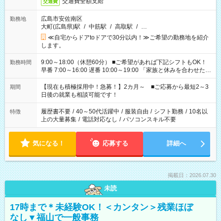
交通費全額支給
交通費
広島市安佐南区
勤務地
大町(広島県)駅
/
中筋駅
/
高取駅
/
…
≪自宅からドアtoドアで30分以内！≫ご希望の勤務地を紹介
します。
9:00～18:00（休憩60分） ■ご希望があれば下記シフトもOK！
勤務時間
早番 7:00～16:00 遅番 10:00～19:00 「家族と休みを合わせた
い」 「余裕を持って夕飯の準備がしたい」 「できれば残業はし
たくない」 など、ご希望を教えてくださいね。 ※Wワーク希望
【現在も積極採用中！急募！】2カ月～ ■ご応募から最短2～3
期間
の方へ 今ご覧のお仕事で希望する勤務時間と、もう1つのお仕事
日後の就業も相談可能です！
の勤務時間。 合計で週40時間を超える場合は応募できません。
履歴書不要
/
40～50代活躍中
/
服装自由
/
シフト勤務
/
10名以
特徴
上の大量募集
/
電話対応なし
/
パソコンスキル不要
気になる！
応募する
詳細へ
掲載日：2026.07.30
未読
17時まで＊未経験OK！＜カンタン＞残業ほぼ
なし▼福山で一般事務