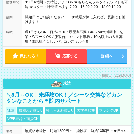
★1日4時間～の時短シフトOK ★もちろんフルタイムシフトも可
勤務時間
能 ★スタート時間選べます 7:00～16:00 9:00～18:00 11:00～
20:00 など 残業なし！ ※Wワークの場合、他のお仕事と合わせ
週40時間超の就業はご案内できません ※法令に基づき、週20時
開始日はご相談ください！ ★職場が気に入れば、長期でも働
期間
間以上勤務は社会保険への加入対象となります ※労働者派遣法
けます！
（日雇い派遣の原則禁止）により、短時間・短期間の就業はご
案内が難しい場合があります
週1日からOK
/
日払いOK
/
履歴書不要
/
40～50代活躍中
/
副
特徴
業・WワークOK
/
服装自由
/
シフト勤務
/
10名以上の大量募
集
/
電話対応なし
/
パソコンスキル不要
気になる！
応募する
詳細へ
掲載日：2026.08.04
未読
＼8月～OK！未経験OK！／シーツ交換などカン
タンなことから＊院内サポート
派遣
職種未経験OK
社会人未経験OK
大学生歓迎
ブランクOK
WEB登録・面接OK
無資格未経験：時給1250円～ 経験者：時給1350円～★日払い
給与