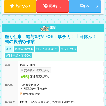
気になる！
応募する
詳細へ
未読
座り仕事！給与即払いOK！駅チカ！土日休み！
麺の袋詰め作業
派遣
職種未経験OK
社会人未経験OK
ブランクOK
WEB登録・面接OK
時給1200円
給与
交通費別途支給あり
交通費支給有り
交通費
広島市安佐南区
勤務地
下祇園駅から徒歩2分
食品関連企業
10:00～15:00 ※表記のうち実働5時間です。
勤務時間