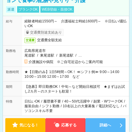
ョンで食事の配膳や見守り＊介護
派遣
ブランクOK
WEB登録・面接OK
経験者時給1550円～ 介護福祉士時給1600円～ ※日払い/週払
給与
いOK
交通費別途支給あり
交通費全額支給
交通費
広島県尾道市
勤務地
尾道駅
/
東尾道駅
/
新尾道駅
/
…
介護施設や病院 ※ご自宅近辺からご案内可能
★【日勤のみ】1日5時間～OK！ ≪シフト例≫ 9:00～14:00
勤務時間
10:00～15:00 12:00～17:00 など
【急募】即日勤務OK！中旬～など開始日相談可 ★まずはお試
期間
し2カ月～のスタートも歓迎！
日払いOK
/
履歴書不要
/
40～50代活躍中
/
副業・WワークOK
/
特徴
服装自由
/
シフト勤務
/
10名以上の大量募集
/
電話対応なし
/
パ
ソコンスキル不要
気になる！
応募する
詳細へ