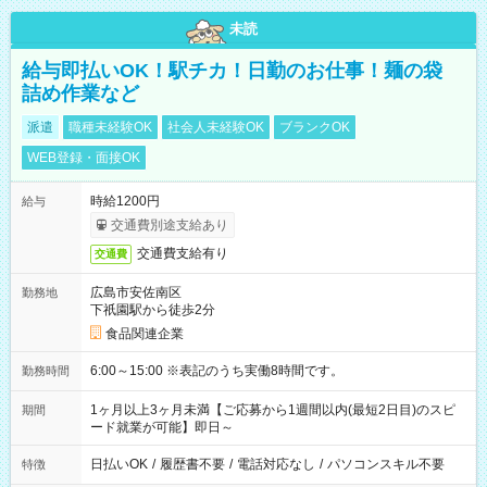
未読
給与即払いOK！駅チカ！日勤のお仕事！麺の袋
詰め作業など
派遣
職種未経験OK
社会人未経験OK
ブランクOK
WEB登録・面接OK
時給1200円
給与
交通費別途支給あり
交通費支給有り
交通費
広島市安佐南区
勤務地
下祇園駅から徒歩2分
食品関連企業
6:00～15:00 ※表記のうち実働8時間です。
勤務時間
1ヶ月以上3ヶ月未満【ご応募から1週間以内(最短2日目)のスピ
期間
ード就業が可能】即日～
日払いOK
/
履歴書不要
/
電話対応なし
/
パソコンスキル不要
特徴