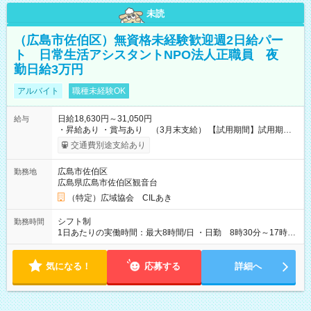
未読
（広島市佐伯区）無資格未経験歓迎週2日給パー
ト 日常生活アシスタントNPO法人正職員 夜
勤日給3万円
アルバイト
職種未経験OK
日給18,630円～31,050円
給与
・昇給あり ・賞与あり （3月末支給） 【試用期間】試用期間
あり 試用期間の長さ：3ヶ月 ※ 雇用形態と給与に、本採用時と
交通費別途支給あり
異なる部分があります。 雇用形態：本採用時と同じです。 給
与：時給 2,000円以上
広島市佐伯区
勤務地
広島県広島市佐伯区観音台
（特定）広域協会 CILあき
シフト制
勤務時間
1日あたりの実働時間：最大8時間/日 ・日勤 8時30分～17時30
分（実働8時間 待機休憩1時間）日給1万8630円 ・夜勤 17時
30分～翌8時30分（実働8時間 待機休憩7時間）日給3万1050
気になる！
円
応募する
詳細へ