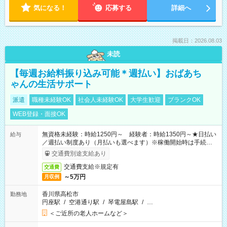
気になる！
応募する
詳細へ
掲載日：2026.08.03
未読
【毎週お給料振り込み可能＊週払い】おばあち
ゃんの生活サポート
派遣
職種未経験OK
社会人未経験OK
大学生歓迎
ブランクOK
WEB登録・面接OK
無資格未経験：時給1250円～ 経験者：時給1350円～★日払い
給与
／週払い制度あり（月払いも選べます）※稼働開始時は手続き完
了次第のお支払いとなります。
交通費別途支給あり
交通費支給※規定有
交通費
～5万円
月収例
香川県高松市
勤務地
円座駅
/
空港通り駅
/
琴電屋島駅
/
…
＜ご近所の老人ホームなど＞