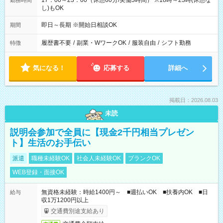
17：00～23：00（休憩60分/実働5時間） ※18時～23時(休憩な
勤務時間
し)もOK
即日～長期 ※開始日相談OK
期間
履歴書不要
/
副業・WワークOK
/
服装自由
/
シフト勤務
特徴
気になる！
応募する
詳細へ
掲載日：2026.08.03
未読
説明会参加で全員に【現金2千円相当プレゼン
ト】生活のお手伝い
派遣
職種未経験OK
社会人未経験OK
ブランクOK
WEB登録・面接OK
無資格未経験：時給1400円～ ■週払いOK ■扶養内OK ■日
給与
収1万1200円以上
交通費別途支給あり