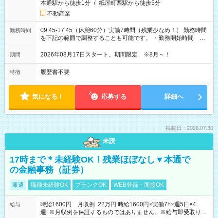
本通駅から徒歩1分
/
紙屋町西駅から徒歩5分
不動産業
09:45-17:45（休憩60分）実働7時間（残業少なめ！） 勤務時間
勤務時間
を下記の範囲で調整することも可能です。 ・勤務開始時間
09:45～12:30 ・勤務終了時間 15:45～18:30 ・実働 05:00～
07:45
2026年08月17日スタート、期間限定 ※8月～！
期間
履歴書不要
特徴
気になる！
応募する
詳細へ
掲載日：2026.07.30
未読
17時まで＊未経験OK！残業ほぼなし▼本通で
の金融事務（証券）
派遣
職種未経験OK
ブランクOK
WEB登録・面接OK
時給1600円 月収例 22万円 時給1600円×実働7h×週5日×4
給与
週 ※月収例を保証するものではありません。※給与即受取りサ