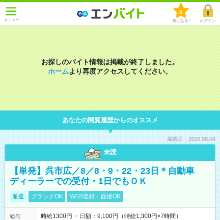
0
メニュー
気になる！
ログイン
お探しのバイト情報は掲載が終了しました。
ホーム
より再度アクセスしてください。
あなたの閲覧履歴からのオススメ
掲載日：2026.08.04
未読
【単発】呉市広／8／8・9・22・23日＊自動車
ディーラーでの受付・1日でもＯＫ
派遣
ブランクOK
WEB登録・面接OK
時給1300円 ・日額：9,100円（時給1,300円×7時間）
給与