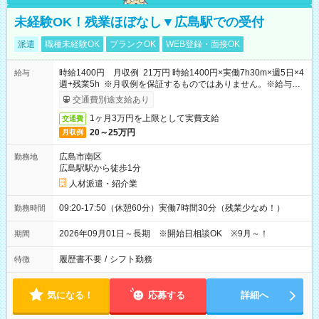
未経験OK！残業ほぼなし▼広島駅での受付
派遣
職種未経験OK
ブランクOK
WEB登録・面接OK
時給1400円 月収例 21万円 時給1400円×実働7h30m×週5日×4
給与
週+残業5h ※月収例を保証するものではありません。※給与即
受取りサービス利用可（利用条件有）
交通費別途支給あり
1ヶ月3万円を上限として実費支給
交通費
20～25万円
月収例
広島市南区
勤務地
広島駅駅から徒歩1分
人材派遣・紹介業
09:20-17:50（休憩60分）実働7時間30分（残業少なめ！）
勤務時間
2026年09月01日～長期 ※開始日相談OK ※9月～！
期間
履歴書不要
/
シフト勤務
特徴
気になる！
応募する
詳細へ