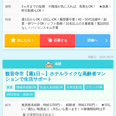
働く時間は調整できます！ お気軽に担当へ相談ください！
3ヵ月までの短期 ※職場が気に入れば、長期もOK！ ★急募！
期間
即日勤務もOK！
週1日からOK
/
日払いOK
/
履歴書不要
/
40～50代活躍中
/
副
特徴
業・WワークOK
/
シフト勤務
/
10名以上の大量募集
/
電話対応
なし
/
パソコンスキル不要
気になる！
応募する
詳細へ
掲載日：2026.08.04
未読
観音寺市【週1日～】ホテルライクな高齢者マン
ションで生活サポート
派遣
職種未経験OK
社会人未経験OK
大学生歓迎
ブランクOK
WEB登録・面接OK
無資格未経験：時給1250円～ 経験者：時給1350円～ ★日払
給与
い／週払い制度あり（月払いも選べます）※稼働開始時は手続き
完了次第のお支払いとなります。
交通費別途支給あり