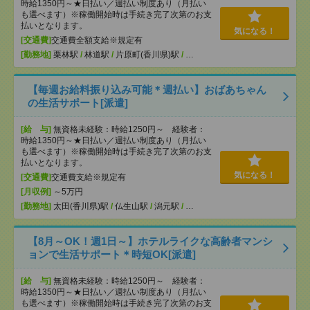
時給1350円～★日払い／週払い制度あり（月払い
も選べます）※稼働開始時は手続き完了次第のお支
払いとなります。
気になる！
[交通費]
交通費全額支給※規定有
[勤務地]
栗林駅
/
林道駅
/
片原町(香川県)駅
/
…
【毎週お給料振り込み可能＊週払い】おばあちゃん
の生活サポート[派遣]
[給 与]
無資格未経験：時給1250円～ 経験者：
時給1350円～★日払い／週払い制度あり（月払い
も選べます）※稼働開始時は手続き完了次第のお支
払いとなります。
気になる！
[交通費]
交通費支給※規定有
[月収例]
～5万円
[勤務地]
太田(香川県)駅
/
仏生山駅
/
潟元駅
/
…
【8月～OK！週1日～】ホテルライクな高齢者マンシ
ョンで生活サポート＊時短OK[派遣]
[給 与]
無資格未経験：時給1250円～ 経験者：
時給1350円～★日払い／週払い制度あり（月払い
も選べます）※稼働開始時は手続き完了次第のお支