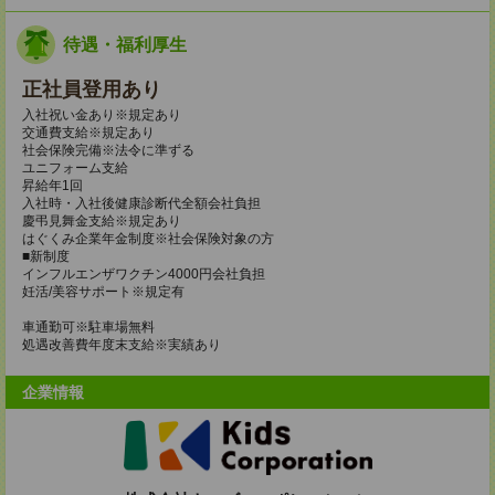
待遇・福利厚生
正社員登用あり
入社祝い金あり※規定あり
交通費支給※規定あり
社会保険完備※法令に準ずる
ユニフォーム支給
昇給年1回
入社時・入社後健康診断代全額会社負担
慶弔見舞金支給※規定あり
はぐくみ企業年金制度※社会保険対象の方
■新制度
インフルエンザワクチン4000円会社負担
妊活/美容サポート※規定有
車通勤可※駐車場無料
処遇改善費年度末支給※実績あり
企業情報