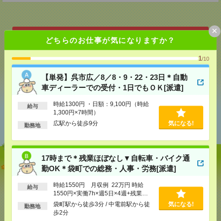
×
どちらのお仕事が気になりますか？
応募ページへ
1
/10
気になる！
【単発】呉市広／8／8・9・22・23日＊自動
車ディーラーでの受付・1日でもＯＫ[派遣]
時給1300円 ・日額：9,100円（時給
給与
あなたの閲覧履歴からの
1,300円×7時間）
おすすめ
広駅から徒歩9分
気になる!
勤務地
17時まで＊残業ほぼなし▼自転車・バイク通
【単発】呉市広／8／8・9・22・23日＊自動車ディー
勤OK＊袋町での総務・人事・労務[派遣]
ラーでの受付・1日でもＯＫ[派遣]
時給1550円 月収例 22万円 時給
給与
1550円×実働7h×週5日×4週+残業
[給 与]
時給1300円 ・日額：9,100円（時給1,300
円×7時間）
3h ※月収例を保証するものではあり
袋町駅から徒歩3分 / 中電前駅から徒
気になる!
勤務地
ません。※給与即受取りサービス利用
[交通費]
・自転車通勤可 ・車通勤可(駐車場無料)
歩2分
気になる！
可（利用条件有）