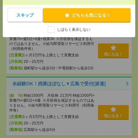
[勤務地]
広駅から徒歩9分
スキップ
どちらも気になる！
17時まで＊残業ほぼなし▼自転車・バイク通勤OK＊
袋町での総務・人事・労務[派遣]
しばらく表示しない
[給 与]
時給1550円 月収例 22万円 時給1550円×
実働7h×週5日×4週+残業3h ※月収例を保証するも
のではありません。※給与即受取りサービス利用可
（利用条件有）
気になる！
[交通費]
1ヶ月3万円を上限として実費支給
[月収例]
20～25万円
[勤務地]
袋町駅から徒歩3分
/
中電前駅から徒歩2分
未経験OK！残業ほぼなし▼広島で受付[派遣]
[給 与]
時給1500円 月収例 21万円 時給1500円×
実働7h×週5日×4週 ※月収例を保証するものではあ
りません。※給与即受取りサービス利用可（利用条
件有）
気になる！
[交通費]
1ヶ月3万円を上限として実費支給
[月収例]
20～25万円
[勤務地]
広島駅から徒歩5分