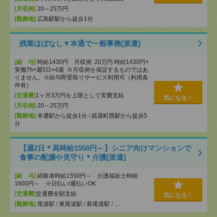
[月収例]
20～25万円
[勤務地]
広島駅駅から徒歩1分
残業ほぼなし▼本通で一般事務[派遣]
[給 与]
時給1430円 月収例 20万円 時給1430円×
実働7h×週5日×4週 ※月収例を保証するものではあ
りません。※給与即受取りサービス利用可（利用条
件有）
[交通費]
1ヶ月3万円を上限として実費支給
気になる！
[月収例]
20～25万円
[勤務地]
本通駅から徒歩1分
/
紙屋町西駅から徒歩5
分
【週2日＊高時給1550円～】シニア向けマンションで
食事の配膳や見守り＊介護[派遣]
[給 与]
経験者時給1550円～ 介護福祉士時給
1600円～ ※日払い/週払いOK
[交通費]
交通費全額支給
気になる！
[勤務地]
尾道駅
/
東尾道駅
/
新尾道駅
/
…