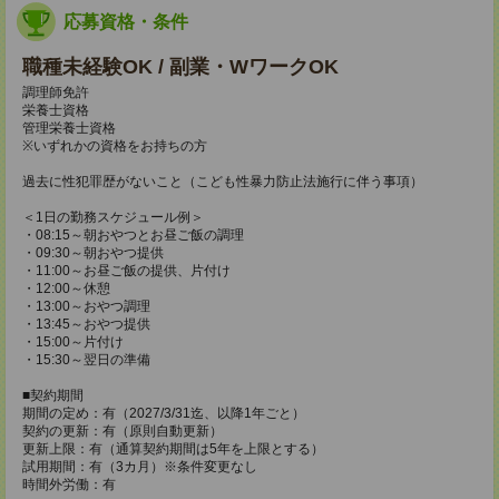
応募資格・条件
職種未経験OK / 副業・WワークOK
調理師免許
栄養士資格
管理栄養士資格
※いずれかの資格をお持ちの方
過去に性犯罪歴がないこと（こども性暴力防止法施行に伴う事項）
＜1日の勤務スケジュール例＞
・08:15～朝おやつとお昼ご飯の調理
・09:30～朝おやつ提供
・11:00～お昼ご飯の提供、片付け
・12:00～休憩
・13:00～おやつ調理
・13:45～おやつ提供
・15:00～片付け
・15:30～翌日の準備
■契約期間
期間の定め：有（2027/3/31迄、以降1年ごと）
契約の更新：有（原則自動更新）
更新上限：有（通算契約期間は5年を上限とする）
試用期間：有（3カ月）※条件変更なし
時間外労働：有