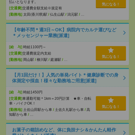
払いとなります。
気になる！
[交通費]
交通費全額支給※規定有
[勤務地]
太田(香川県)駅
/
仏生山駅
/
潟元駅
/
…
【年齢不問＊週3日～OK】病院内でカルテ運びなど
＊メッセンジャー業務[派遣]
[給 与]
時給1100円～
[交通費]
交通費規定内支給
気になる！
[勤務地]
岡山駅
/
柳川駅
/
庭瀬駅
/
…
【月1回だけ！】人気の単発バイト＊健康診断での身
体測定や採血！様々な勤務地ご用意[派遣]
[給 与]
時給1450円
[交通費]
車通勤可能＊1km＝20円計算 ★車・自転
車・バイクOK！
気になる！
[勤務地]
土佐山田駅から車
/
土佐久礼駅から車
/
高
知駅から車
/
…
お菓子の箱詰めなど、体に負担ナシ＆かんたん軽作