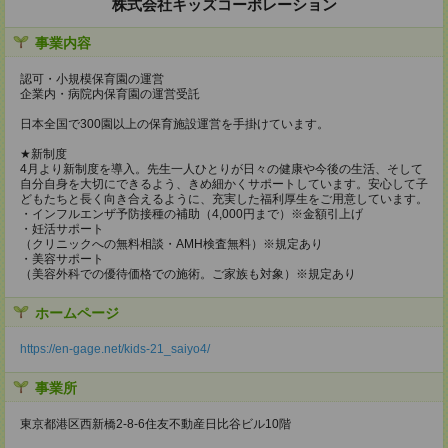
株式会社キッズコーポレーション
事業内容
認可・小規模保育園の運営
企業内・病院内保育園の運営受託
日本全国で300園以上の保育施設運営を手掛けています。
★新制度
4月より新制度を導入。先生一人ひとりが日々の健康や今後の生活、そして
自分自身を大切にできるよう、きめ細かくサポートしています。安心して子
どもたちと長く向き合えるように、充実した福利厚生をご用意しています。
・インフルエンザ予防接種の補助（4,000円まで）※金額引上げ
・妊活サポート
（クリニックへの無料相談・AMH検査無料）※規定あり
・美容サポート
（美容外科での優待価格での施術。ご家族も対象）※規定あり
ホームページ
https://en-gage.net/kids-21_saiyo4/
事業所
東京都港区西新橋2-8-6住友不動産日比谷ビル10階