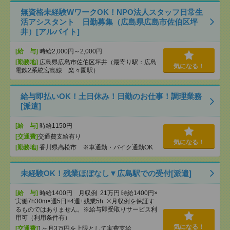
無資格未経験WワークOK！NPO法人スタッフ日常生
活アシスタント 日勤募集（広島県広島市佐伯区坪
井）[アルバイト]
[給 与]
時給2,000円～2,000円
[勤務地]
広島県広島市佐伯区坪井（最寄り駅：広島
気になる！
電鉄2系統宮島線 楽々園駅）
給与即払いOK！土日休み！日勤のお仕事！調理業務
[派遣]
[給 与]
時給1150円
[交通費]
交通費支給有り
気になる！
[勤務地]
香川県高松市 ※車通勤・バイク通勤OK
未経験OK！残業ほぼなし▼広島駅での受付[派遣]
[給 与]
時給1400円 月収例 21万円 時給1400円×
実働7h30m×週5日×4週+残業5h ※月収例を保証す
るものではありません。※給与即受取りサービス利
用可（利用条件有）
気になる！
[交通費]
1ヶ月3万円を上限として実費支給