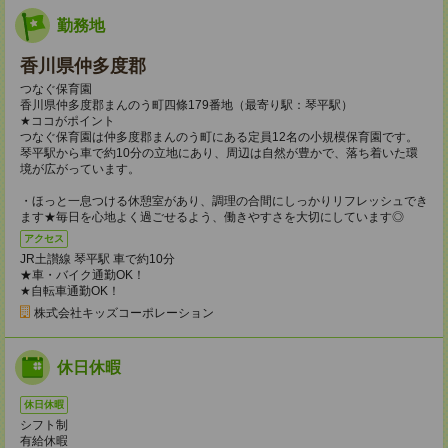
勤務地
香川県仲多度郡
つなぐ保育園
香川県仲多度郡まんのう町四條179番地（最寄り駅：琴平駅）
★ココがポイント
つなぐ保育園は仲多度郡まんのう町にある定員12名の小規模保育園です。
琴平駅から車で約10分の立地にあり、周辺は自然が豊かで、落ち着いた環
境が広がっています。
・ほっと一息つける休憩室があり、調理の合間にしっかりリフレッシュでき
ます★毎日を心地よく過ごせるよう、働きやすさを大切にしています◎
アクセス
JR土讃線 琴平駅 車で約10分
★車・バイク通勤OK！
★自転車通勤OK！
株式会社キッズコーポレーション
休日休暇
休日休暇
シフト制
有給休暇