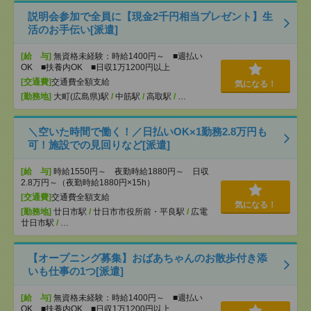
説明会参加で全員に【現金2千円相当プレゼント】生
活のお手伝い[派遣]
[給 与]
無資格未経験：時給1400円～ ■週払い
OK ■扶養内OK ■日収1万1200円以上
[交通費]
交通費全額支給
気になる！
[勤務地]
大町(広島県)駅
/
中筋駅
/
高取駅
/
…
＼空いた時間で働く！／日払いOK×1勤務2.8万円も
可！施設での見回りなど[派遣]
[給 与]
時給1550円～ 夜勤時給1880円～ 日収
2.8万円～（夜勤時給1880円×15h）
[交通費]
交通費全額支給
気になる！
[勤務地]
廿日市駅
/
廿日市市役所前・平良駅
/
広電
廿日市駅
/
…
【オープニング募集】おばあちゃんのお散歩付き添
いも仕事の1つ[派遣]
[給 与]
無資格未経験：時給1400円～ ■週払い
OK ■扶養内OK ■日収1万1200円以上