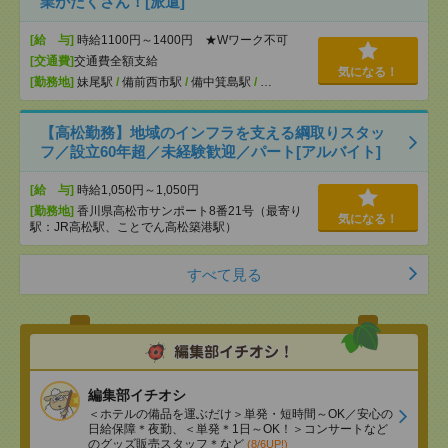
業がたくさん！[派遣]
[給 与]
時給1100円～1400円 ★Wワーク不可
[交通費]
交通費全額支給
気になる！
[勤務地]
妹尾駅
/
備前西市駅
/
備中箕島駅
/
…
【高松勤務】地域のインフラを支える綱取りスタッ
フ／設立60年超／未経験歓迎／パート[アルバイト]
[給 与]
時給1,050円～1,050円
[勤務地]
香川県高松市サンポート8番21号（最寄り
気になる！
駅：JR高松駅、ことでん高松築港駅）
すべて見る
編集部イチオシ
＜ホテルの備品を運ぶだけ＞単発・短時間～OK／安心の
日給保障＊夜勤、＜単発＊1日～OK！＞コンサートなど
のグッズ販売スタッフ＊など
(8/6UP!)