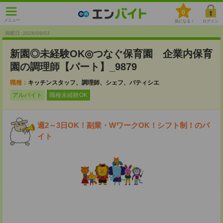
0
メニュー
気になる！
ログイン
掲載日 :2026
/
08
/
03
新園◎未経験OK◎つなぐ保育園 企業内保育
園の調理師【パート】_9879
職種：
キッチンスタッフ、調理師、シェフ、パティシエ
アルバイト
職種未経験OK
週2～3日OK！副業・WワークOK！シフト制！のバ
イト