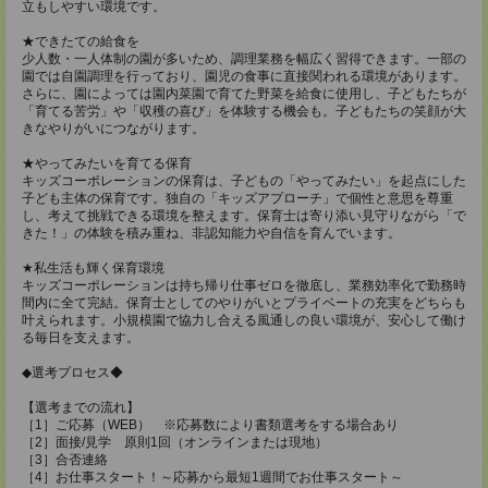
立もしやすい環境です。
★できたての給食を
少人数・一人体制の園が多いため、調理業務を幅広く習得できます。一部の
園では自園調理を行っており、園児の食事に直接関われる環境があります。
さらに、園によっては園内菜園で育てた野菜を給食に使用し、子どもたちが
「育てる苦労」や「収穫の喜び」を体験する機会も。子どもたちの笑顔が大
きなやりがいにつながります。
★やってみたいを育てる保育
キッズコーポレーションの保育は、子どもの「やってみたい」を起点にした
子ども主体の保育です。独自の「キッズアプローチ」で個性と意思を尊重
し、考えて挑戦できる環境を整えます。保育士は寄り添い見守りながら「で
きた！」の体験を積み重ね、非認知能力や自信を育んでいます。
★私生活も輝く保育環境
キッズコーポレーションは持ち帰り仕事ゼロを徹底し、業務効率化で勤務時
間内に全て完結。保育士としてのやりがいとプライベートの充実をどちらも
叶えられます。小規模園で協力し合える風通しの良い環境が、安心して働け
る毎日を支えます。
◆選考プロセス◆
【選考までの流れ】
［1］ご応募（WEB） ※応募数により書類選考をする場合あり
［2］面接/見学 原則1回（オンラインまたは現地）
［3］合否連絡
［4］お仕事スタート！～応募から最短1週間でお仕事スタート～