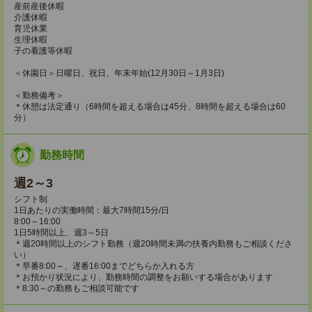
産前産後休暇
介護休暇
育児休業
生理休暇
子の看護等休暇
＜休園日＞日曜日、祝日、年末年始(12月30日～1月3日)
＜勤務備考＞
＊休憩は法定通り（6時間を超える場合は45分、8時間を超える場合は60
分）
勤務時間
週2～3
シフト制
1日あたりの実働時間：最大7時間15分/日
8:00～16:00
1日5時間以上、週3～5日
＊週20時間以上のシフト勤務（週20時間未満の扶養内勤務もご相談くださ
い）
＊早番8:00～、遅番16:00までどちらか入れる方
＊お預かり状況により、勤務時間の調整をお願いする場合があります
＊8:30～の勤務もご相談可能です