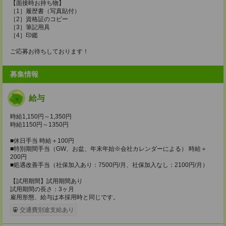
【面接時お持ち物】
［1］履歴書（写真貼付）
［2］資格証のコピー
［3］筆記用具
［4］印鑑
ご応募お待ちしております！
募集情報
給与
時給1,150円～1,350円
時給1150円～1350円
■休日手当 時給＋100円
■特別期間手当（GW、お盆、年末年始※会社カレンダーによる） 時給＋
200円
■処遇改善手当（社保加入あり：7500円/月、社保加入なし：2100円/月）
【試用期間】試用期間あり
試用期間の長さ：3ヶ月
雇用形態、給与は本採用時と同じです。
交通費別途支給あり