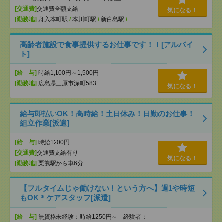
[交通費]
交通費全額支給
気になる！
[勤務地]
舟入本町駅
/
本川町駅
/
新白島駅
/
…
高齢者施設で食事提供するお仕事です！！[アルバイ
ト]
[給 与]
時給1,100円～1,500円
[勤務地]
広島県三原市深町583
気になる！
給与即払いOK！高時給！土日休み！日勤のお仕事！
組立作業[派遣]
[給 与]
時給1200円
[交通費]
交通費支給有り
気になる！
[勤務地]
栗熊駅から車6分
【フルタイムじゃ働けない！という方へ】週1や時短
もOK＊ケアスタッフ[派遣]
[給 与]
無資格未経験：時給1250円～ 経験者：