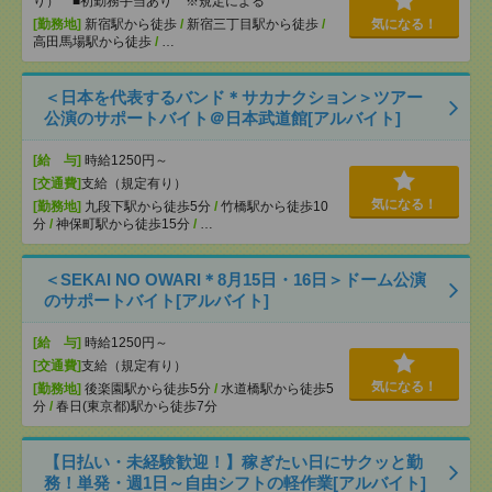
り） ■初勤務手当あり ※規定による
[勤務地]
新宿駅から徒歩
/
新宿三丁目駅から徒歩
/
気になる！
高田馬場駅から徒歩
/
…
＜日本を代表するバンド＊サカナクション＞ツアー
公演のサポートバイト＠日本武道館[アルバイト]
[給 与]
時給1250円～
[交通費]
支給（規定有り）
気になる！
[勤務地]
九段下駅から徒歩5分
/
竹橋駅から徒歩10
分
/
神保町駅から徒歩15分
/
…
＜SEKAI NO OWARI＊8月15日・16日＞ドーム公演
のサポートバイト[アルバイト]
[給 与]
時給1250円～
[交通費]
支給（規定有り）
気になる！
[勤務地]
後楽園駅から徒歩5分
/
水道橋駅から徒歩5
分
/
春日(東京都)駅から徒歩7分
【日払い・未経験歓迎！】稼ぎたい日にサクッと勤
務！単発・週1日～自由シフトの軽作業[アルバイト]