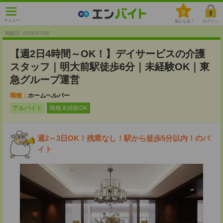
0
メニュー
気になる！
ログイン
掲載日 :2026
/
07
/
06
【週2日4時間～OK！】デイサービスの介護
スタッフ｜明大前駅徒歩6分｜未経験OK｜東
急グループ運営
職種：
ホームヘルパー
アルバイト
職種未経験OK
週2～3日OK！残業なし！駅から徒歩5分以内！のバ
イト