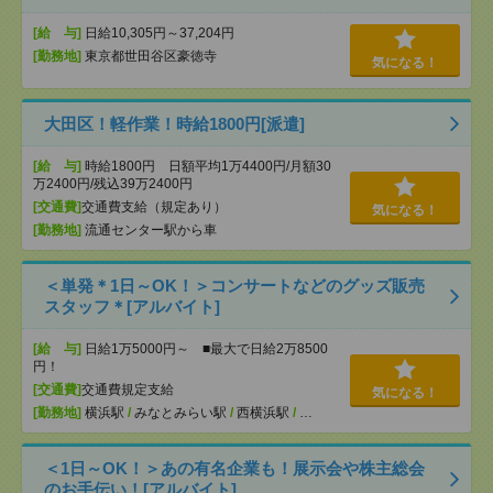
[給 与]
日給10,305円～37,204円
[勤務地]
東京都世田谷区豪徳寺
気になる！
大田区！軽作業！時給1800円[派遣]
[給 与]
時給1800円 日額平均1万4400円/月額30
万2400円/残込39万2400円
[交通費]
交通費支給（規定あり）
気になる！
[勤務地]
流通センター駅から車
＜単発＊1日～OK！＞コンサートなどのグッズ販売
スタッフ＊[アルバイト]
[給 与]
日給1万5000円～ ■最大で日給2万8500
円！
[交通費]
交通費規定支給
気になる！
[勤務地]
横浜駅
/
みなとみらい駅
/
西横浜駅
/
…
＜1日～OK！＞あの有名企業も！展示会や株主総会
のお手伝い！[アルバイト]