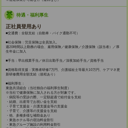
待遇・福利厚生
正社員登用あり
■交通費：全額支給（自動車・バイク通勤不可）
■社会保険：労災保険は全員加入。
週20時間以上勤務の場合、雇用保険／健康保険／介護保険（該当者）／厚
生年金に加入
■手当：早出残業手当／休日出勤手当／深夜加給手当／資格手当
■資格取得支援：実務者研修7万円、介護福祉士等最大10万円、ケアマネ更
新研修費用全額支給（規程あり）
■福利厚生：
東急共済組合（当社独自の福利厚生制度）
※当社で健康保険に加入される方が対象です。
・病院等の受診の際、一定額超過で給付金を支給
・結婚、出産等でお祝い金を支給
・子育て支援金・介護支援金等の支援金
・子育て、介護等の支援金を支給
・他、多種多様な補助金あり
・東急ホテル等の宿泊料金割引
・東急グループ施設の利用料金割引