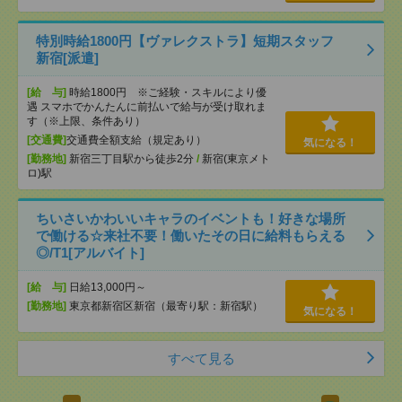
特別時給1800円【ヴァレクストラ】短期スタッフ
新宿[派遣]
[給 与]
時給1800円 ※ご経験・スキルにより優
遇 スマホでかんたんに前払いで給与が受け取れま
す（※上限、条件あり）
[交通費]
交通費全額支給（規定あり）
気になる！
[勤務地]
新宿三丁目駅から徒歩2分
/
新宿(東京メト
ロ)駅
ちいさいかわいいキャラのイベントも！好きな場所
で働ける☆来社不要！働いたその日に給料もらえる
◎/T1[アルバイト]
[給 与]
日給13,000円～
[勤務地]
東京都新宿区新宿（最寄り駅：新宿駅）
気になる！
すべて見る