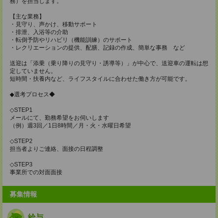
務）を担当します。
【主な業務】
・見守り、声かけ、移動サポート
・排泄、入浴等の介助
・転倒予防やリハビリ（機能訓練）のサポート
・レクリエーションの提供、配膳、記録の作成、簡単な事務 など
送迎は「添乗（乗り降りの見守り・誘導等）」が中心で、送迎車の運転は想
定していません。
短時間・扶養内など、ライフスタイルに合わせた働き方が可能です。
◆選考プロセス◆
◇STEP1
メールにて、勤務希望をお伺いします
（例）週3回／1日8時間／月・火・水曜日希望
◇STEP2
担当者よりご連絡、面接の日程調整
◇STEP3
事業所での対面面接
募集情報
給与