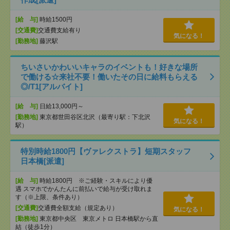
[給 与]
時給1500円
[交通費]
交通費支給有り
気になる！
[勤務地]
藤沢駅
ちいさいかわいいキャラのイベントも！好きな場所
で働ける☆来社不要！働いたその日に給料もらえる
◎/T1[アルバイト]
[給 与]
日給13,000円～
[勤務地]
東京都世田谷区北沢（最寄り駅：下北沢
気になる！
駅）
特別時給1800円【ヴァレクストラ】短期スタッフ
日本橋[派遣]
[給 与]
時給1800円 ※ご経験・スキルにより優
遇 スマホでかんたんに前払いで給与が受け取れま
す（※上限、条件あり）
[交通費]
交通費全額支給（規定あり）
気になる！
[勤務地]
東京都中央区 東京メトロ 日本橋駅から直
結（徒歩1分）