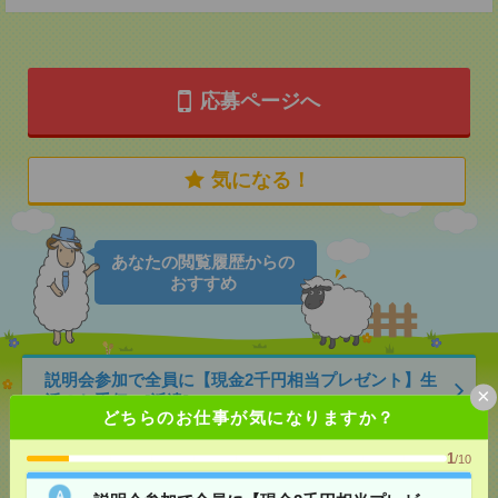
応募ページへ
気になる！
あなたの閲覧履歴からの
おすすめ
説明会参加で全員に【現金2千円相当プレゼント】生
×
活のお手伝い[派遣]
どちらのお仕事が気になりますか？
[給 与]
無資格未経験：時給1500円～ ■週払い
1
/10
OK ■扶養内OK ■日収1万2000円以上
[交通費]
交通費全額支給
気になる！