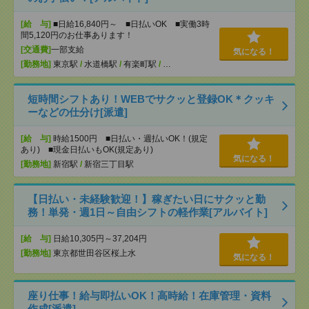
[給 与]
■日給16,840円～ ■日払いOK ■実働3時
間5,120円のお仕事あります！
[交通費]
一部支給
気になる！
[勤務地]
東京駅
/
水道橋駅
/
有楽町駅
/
…
短時間シフトあり！WEBでサクッと登録OK＊クッキ
ーなどの仕分け[派遣]
[給 与]
時給1500円 ■日払い・週払いOK！(規定
あり) ■現金日払いもOK(規定あり)
気になる！
[勤務地]
新宿駅
/
新宿三丁目駅
【日払い・未経験歓迎！】稼ぎたい日にサクッと勤
務！単発・週1日～自由シフトの軽作業[アルバイト]
[給 与]
日給10,305円～37,204円
[勤務地]
東京都世田谷区桜上水
気になる！
座り仕事！給与即払いOK！高時給！在庫管理・資料
作成[派遣]