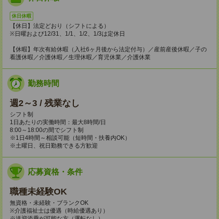
休日休暇
【休日】法定どおり（シフトによる）
※日曜および12/31、1/1、1/2、1/3は定休日
【休暇】年次有給休暇（入社6ヶ月後から法定付与）／産前産後休暇／子の
看護休暇／介護休暇／生理休暇／育児休業／介護休業
勤務時間
週2～3 / 残業なし
シフト制
1日あたりの実働時間：最大8時間/日
8:00～18:00の間でシフト制
※1日4時間～相談可能（短時間・扶養内OK）
※土曜日、祝日勤務できる方歓迎
応募資格・条件
職種未経験OK
無資格・未経験・ブランクOK
※介護福祉士は優遇（時給優遇あり）
※送迎添乗が可能な方（運転なし）