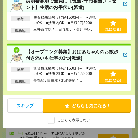
説明会参加で全員に【現金2千円相当プレゼ
[勤務地]
三軒茶屋駅
/
世田谷駅
/
下高井戸駅
/
…
ント】生活のお手伝い[派遣]
無資格未経験：時給1500円～ ■週払
【オープニング募集】おばあちゃんのお散歩付き添
給与
いOK ■扶養内OK ■日収1万2000円
いも仕事の1つ[派遣]
以上
三軒茶屋駅 / 世田谷駅 / 下高井戸駅 /
気になる!
勤務地
…
[給 与]
無資格未経験：時給1500円～ ■週払い
OK ■扶養内OK ■日収1万2000円以上
[交通費]
交通費全額支給
気になる！
【オープニング募集】おばあちゃんのお散歩
[勤務地]
巣鴨駅
/
目白駅
/
北池袋駅
/
…
付き添いも仕事の1つ[派遣]
無資格未経験：時給1500円～ ■週払
≪憧れ大手企業≫総務のオシゴト！のびのび働く！
給与
いOK ■扶養内OK ■日収1万2000円
＊50代活躍中[派遣]
以上
巣鴨駅 / 目白駅 / 北池袋駅 / …
気になる!
勤務地
[給 与]
時給1800円＋交
[交通費]
交通費実費支給（当社規定あり）
気になる！
[勤務地]
和光市駅から徒歩5分
スキップ
どちらも気になる！
【シフト自由・現金手渡しOK】iPhoneなどスマホの
しばらく表示しない
充電を繋げるだけ！[派遣]
[給 与]
時給1414円～ ▼日払いOK（規定あ