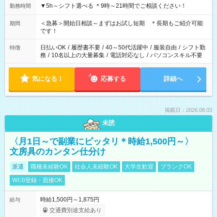
▼5h～シフト選べる ＊9時～21時間でご相談ください！
勤務時間
＜急募＞開始日相談～まずはお試し短期 ＊長期もご紹介可能
期間
です！
日払いOK
/
履歴書不要
/
40～50代活躍中
/
服装自由
/
シフト勤
特徴
務
/
10名以上の大量募集
/
電話対応なし
/
パソコンスキル不要
気になる！
応募する
詳細へ
掲載日：2026.08.03
未読
〈月1日～で副業にピッタリ＊時給1,500円～〉
文房具のカンタン仕分け
派遣
職種未経験OK
社会人未経験OK
大学生歓迎
ブランクOK
WEB登録・面接OK
時給1,500円～1,875円
給与
交通費別途支給あり