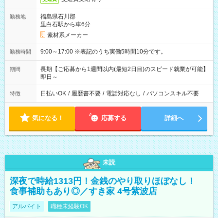
福島県石川郡
勤務地
里白石駅から車6分
素材系メーカー
9:00～17:00 ※表記のうち実働5時間10分です。
勤務時間
長期【ご応募から1週間以内(最短2日目)のスピード就業が可能】
期間
即日～
日払いOK
/
履歴書不要
/
電話対応なし
/
パソコンスキル不要
特徴
気になる！
応募する
詳細へ
未読
深夜で時給1313円！金銭のやり取りほぼなし！
食事補助もあり◎／すき家 4号紫波店
アルバイト
職種未経験OK