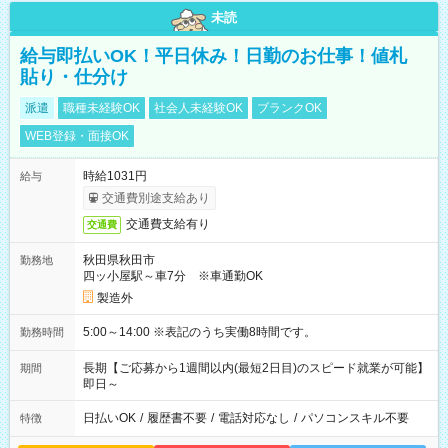
未読
給与即払いOK！平日休み！日勤のお仕事！値札
貼り・仕分け
派遣
職種未経験OK
社会人未経験OK
ブランクOK
WEB登録・面接OK
時給1031円
給与
交通費別途支給あり
交通費支給有り
交通費
秋田県秋田市
勤務地
四ッ小屋駅～車7分 ※車通勤OK
製造外
5:00～14:00 ※表記のうち実働8時間です。
勤務時間
長期【ご応募から1週間以内(最短2日目)のスピード就業が可能】
期間
即日～
日払いOK
/
履歴書不要
/
電話対応なし
/
パソコンスキル不要
特徴