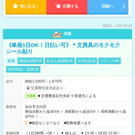
気になる！
応募する
詳細へ
掲載日：2026.08.06
未読
《単発1日OK！日払い可》＊文房具のモクモク
シール貼り
派遣
職種未経験OK
社会人未経験OK
大学生歓迎
ブランクOK
WEB登録・面接OK
時給1,500円～1,875円
給与
交通費別途支給あり
■ 交通費規定内支給 ※派遣先による
交通費
仙台市太白区
勤務地
南仙台駅から徒歩5分
/
長町駅から徒歩5分
/
長町南駅から徒
歩5分
/
…
■物流センターなど ■勤務地選べます
＜1日3時間～OK！＞ ▼ 例えば… ▼ 15:00～18:00 15:00～
勤務時間