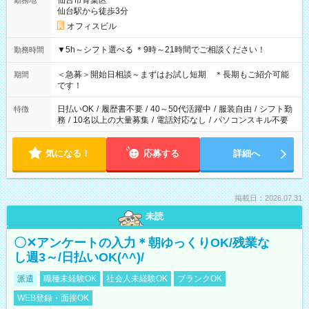
仙台市青葉区
勤務地
仙台駅から徒歩3分
オフィスビル
▼5h～シフト選べる ＊9時～21時間でご相談ください！
勤務時間
＜急募＞開始日相談～まずはお試し短期 ＊長期もご紹介可能
期間
です！
日払いOK
/
履歴書不要
/
40～50代活躍中
/
服装自由
/
シフト勤
特徴
務
/
10名以上の大量募集
/
電話対応なし
/
パソコンスキル不要
気になる！
応募する
詳細へ
掲載日：2026.07.31
未読
〇✕アンケートの入力＊朝ゆっくりOK/残業な
し週3～/日払いOK(^^)/
派遣
職種未経験OK
社会人未経験OK
ブランクOK
WEB登録・面接OK