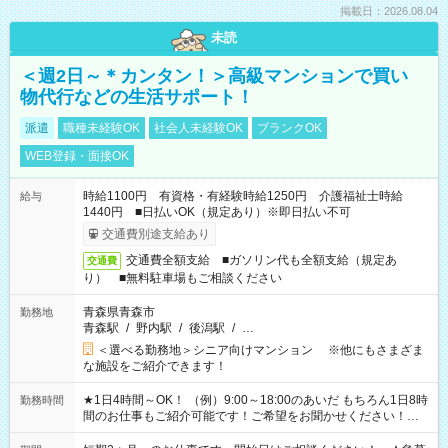
掲載日：2026.08.04
未読
＜週2日～＊カンタン！＞高級マンションで買い
物代行などの生活サポート！
派遣
職種未経験OK
社会人未経験OK
ブランクOK
WEB登録・面接OK
時給1100円 有資格・有経験時給1250円 介護福祉士時給
給与
1440円 ■日払いOK（規定あり）※即日払い不可
交通費別途支給あり
交通費全額支給 ■ガソリン代も全額支給（規定あ
交通費
り） ■無料駐車場もご相談ください
青森県青森市
勤務地
青森駅
/
野内駅
/
後潟駅
/
…
＜選べる勤務地＞シニア向けマンション ※他にもさまざま
な施設をご紹介できます！
★1日4時間～OK！ （例）9:00～18:00のあいだ もちろん1日8時
勤務時間
間のお仕事もご紹介可能です！ご希望をお聞かせください！★
家庭の都合でお休みが必要な場合も遠慮なくご相談ください。