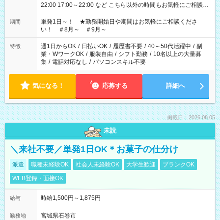
22:00 17:00～22:00 など こちら以外の時間もお気軽にご相談く
ださい！
単発1日～！ ★勤務開始日や期間はお気軽にご相談くださ
期間
い！ ＃8月～ ＃9月～
週1日からOK
/
日払いOK
/
履歴書不要
/
40～50代活躍中
/
副
特徴
業・WワークOK
/
服装自由
/
シフト勤務
/
10名以上の大量募
集
/
電話対応なし
/
パソコンスキル不要
気になる！
応募する
詳細へ
掲載日：2026.08.05
未読
＼来社不要／単発1日OK＊お菓子の仕分け
派遣
職種未経験OK
社会人未経験OK
大学生歓迎
ブランクOK
WEB登録・面接OK
時給1,500円～1,875円
給与
宮城県石巻市
勤務地