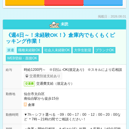
掲載日：2026.08.01
未読
《週4日～！未経験OK！》倉庫内でもくもくピ
ッキング作業！
派遣
職種未経験OK
社会人未経験OK
大学生歓迎
ブランクOK
WEB登録・面接OK
時給1200円～ ※日払いOK(規定あり) ※スキルにより応相談
給与
交通費別途支給あり
交通費支給（規定あり）
交通費
仙台市太白区
勤務地
南仙台駅から徒歩15分
倉庫
▼7h～シフト選べる ・09：00～17：00 ・12：00～20：00な
勤務時間
ど ＊7時～21時の間でご相談ください！