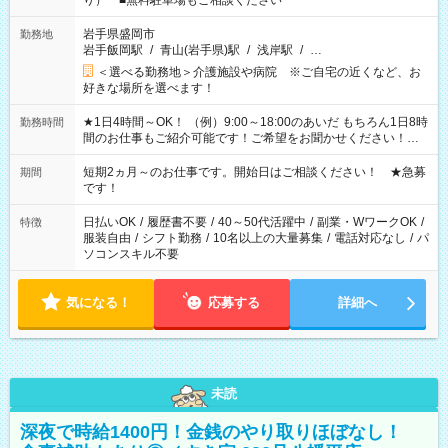
り） ■無料駐車場もご相談ください
岩手県盛岡市
勤務地
岩手飯岡駅
/
青山(岩手県)駅
/
浅岸駅
/
…
＜選べる勤務地＞介護施設や病院 ※ご自宅の近くなど、お
好きな場所を選べます！
★1日4時間～OK！ （例）9:00～18:00のあいだ もちろん1日8時
勤務時間
間のお仕事もご紹介可能です！ご希望をお聞かせください！★
家庭の都合でお休みが必要な場合も遠慮なくご相談ください。
※週最低15時間以上の勤務が必要です
短期2ヵ月～のお仕事です。開始日はご相談ください！ ★急募
期間
です！
日払いOK
/
履歴書不要
/
40～50代活躍中
/
副業・WワークOK
/
特徴
服装自由
/
シフト勤務
/
10名以上の大量募集
/
電話対応なし
/
パ
ソコンスキル不要
気になる！
応募する
詳細へ
未読
深夜で時給1400円！金銭のやり取りほぼなし！