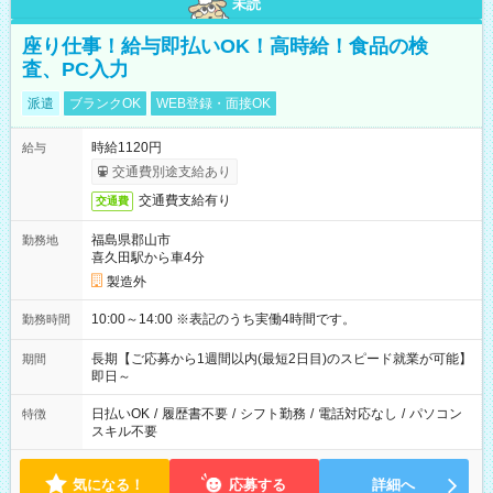
未読
座り仕事！給与即払いOK！高時給！食品の検
査、PC入力
派遣
ブランクOK
WEB登録・面接OK
時給1120円
給与
交通費別途支給あり
交通費支給有り
交通費
福島県郡山市
勤務地
喜久田駅から車4分
製造外
10:00～14:00 ※表記のうち実働4時間です。
勤務時間
長期【ご応募から1週間以内(最短2日目)のスピード就業が可能】
期間
即日～
日払いOK
/
履歴書不要
/
シフト勤務
/
電話対応なし
/
パソコン
特徴
スキル不要
気になる！
応募する
詳細へ