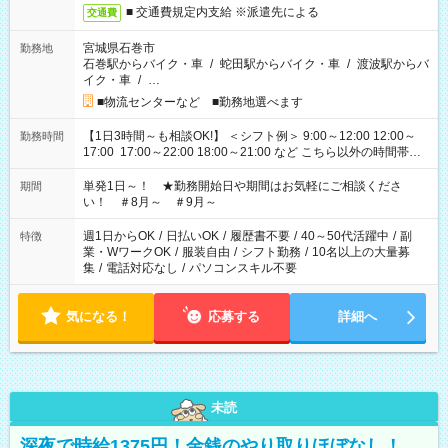
■ 交通費規定内支給 ※派遣先による
交通費
宮城県石巻市
勤務地
石巻駅からバイク・車
/
蛇田駅からバイク・車
/
渡波駅からバ
イク・車
/
…
■物流センターなど ■勤務地選べます
【1日3時間～も相談OK!】 ＜シフト例＞ 9:00～12:00 12:00～
勤務時間
17:00 17:00～22:00 18:00～21:00 など こちら以外の時間帯も
お気軽にご相談ください！
単発1日～！ ★勤務開始日や期間はお気軽にご相談くださ
期間
い！ ＃8月～ ＃9月～
週1日からOK
/
日払いOK
/
履歴書不要
/
40～50代活躍中
/
副
特徴
業・WワークOK
/
服装自由
/
シフト勤務
/
10名以上の大量募
集
/
電話対応なし
/
パソコンスキル不要
気になる！
応募する
詳細へ
未読
深夜で時給1375円！金銭のやり取りほぼなし！