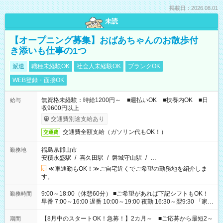
掲載日：2026.08.01
未読
【オープニング募集】おばあちゃんのお散歩付
き添いも仕事の1つ
派遣
職種未経験OK
社会人未経験OK
ブランクOK
WEB登録・面接OK
無資格未経験：時給1200円～ ■週払いOK ■扶養内OK ■日
給与
収9600円以上
交通費別途支給あり
交通費全額支給（ガソリン代もOK！）
交通費
福島県郡山市
勤務地
安積永盛駅
/
喜久田駅
/
磐城守山駅
/
…
≪車通勤もOK！≫ご自宅近くでご希望の勤務地を紹介しま
す。
9:00～18:00（休憩60分） ■ご希望があれば下記シフトもOK！
勤務時間
早番 7:00～16:00 遅番 10:00～19:00 夜勤 16:30～翌9:30 「家族
と休みを合わせたい」 「余裕を持って夕飯の準備がしたい」
「できれば残業はしたくない」 など、ご希望を教えてください
【8月中のスタートOK！急募！】2カ月～ ■ご応募から最短2～
期間