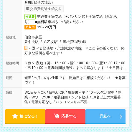
月8回勤務の場合）
交通費別途支給あり
交通費全額支給 ■ガソリン代も全額支給（規定あ
交通費
り） ■無料駐車場もご相談ください
15～20万円
月収例
仙台市泉区
勤務地
泉中央駅
/
八乙女駅
/
黒松(宮城県)駅
＜選べる勤務地＞介護施設や病院 ※ご自宅の近くなど、お
好きな場所を選べます！
＜例＞ 夜勤（例） 16：00～翌9：00 16：30～翌9：30 17：00
勤務時間
～翌10：00 ※勤務時間は施設によって異なります 「土日祝は休
みたい」 「しっかり稼ぎたい」 「もう少し遅い時間から始めた
い」など ご希望にあったお仕事をご案内いたします。 ※未経験
短期2ヵ月～のお仕事です。開始日はご相談ください！ ★急募
期間
の方の場合は1～2ヶ月間は日中での仕事を経験いただき、 お
です！
仕事に慣れてからの夜勤になります。 ★家庭の都合でお休みが
必要な場合も遠慮なくご相談ください。
週1日からOK
/
日払いOK
/
履歴書不要
/
40～50代活躍中
/
副
特徴
業・WワークOK
/
服装自由
/
シフト勤務
/
10名以上の大量募
集
/
電話対応なし
/
パソコンスキル不要
気になる！
応募する
詳細へ