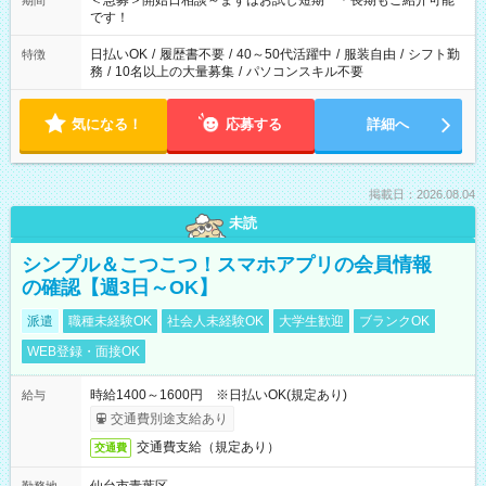
＜急募＞開始日相談～まずはお試し短期 ＊長期もご紹介可能
期間
です！
日払いOK
/
履歴書不要
/
40～50代活躍中
/
服装自由
/
シフト勤
特徴
務
/
10名以上の大量募集
/
パソコンスキル不要
気になる！
応募する
詳細へ
掲載日：2026.08.04
未読
シンプル＆こつこつ！スマホアプリの会員情報
の確認【週3日～OK】
派遣
職種未経験OK
社会人未経験OK
大学生歓迎
ブランクOK
WEB登録・面接OK
時給1400～1600円 ※日払いOK(規定あり)
給与
交通費別途支給あり
交通費支給（規定あり）
交通費