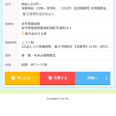
時給1,313円～
給与
深夜時給（22時～翌5時）：1313円 【試用期間】試用期間あり
試用期間の長さ：1ヶ月 雇用形態、給与は本採用時と同じです。
交通費別途支給あり
試用期間の実態は30日（※条件変更なし）ですが、切り上げで
一ヶ月とさせていただきます。 研修制度あり：15時間(研修中も
岩手県紫波郡
勤務地
同時給）
岩手県紫波郡紫波町桜町字浦田14-1
株式会社すき家
シフト制
勤務時間
1日あたりの実働時間：最大7時間/日 【深夜帯】22:00～翌5:00
週2日～・1日2h～OK◎ ※22:00から翌5:00までは18歳以上の方
のみ勤務可能です（18歳未満の深夜業務禁止のため） ★深夜で
春・夏・冬休み期間限定
期間
も安心して働けます★ すき家では、ワンオペを禁止していま
す。 必ず、2名以上での勤務を行いますので、安心して働けま
副業・WワークOK
特徴
す。
気になる！
応募する
詳細へ
Copyright © en Inc.