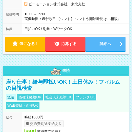
ビーモーション株式会社 東北支社
10:00～19:00
勤務時間
実働時間：8時間/日 【シフト】 シフトや開始時間はご相談に応
じます。 【休憩】 休憩60分（昼40分/夕方20分） 【残業】 残業
はほぼありません。
日払いOK / 副業・WワークOK
特徴
気になる！
応募する
詳細へ
未読
座り仕事！給与即払いOK！土日休み！フィルム
の目視検査
派遣
職種未経験OK
社会人未経験OK
ブランクOK
WEB登録・面接OK
時給1080円
給与
交通費別途支給あり
交通費支給有り
交通費