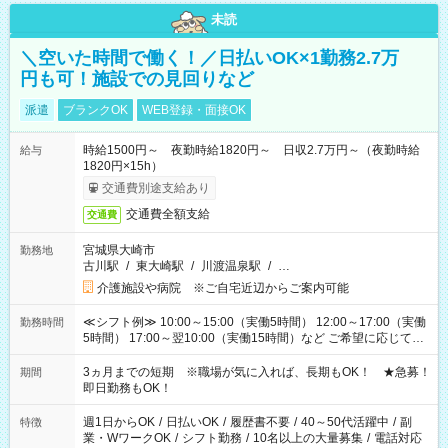
未読
＼空いた時間で働く！／日払いOK×1勤務2.7万
円も可！施設での見回りなど
派遣
ブランクOK
WEB登録・面接OK
時給1500円～ 夜勤時給1820円～ 日収2.7万円～（夜勤時給
給与
1820円×15h）
交通費別途支給あり
交通費全額支給
交通費
宮城県大崎市
勤務地
古川駅
/
東大崎駅
/
川渡温泉駅
/
…
介護施設や病院 ※ご自宅近辺からご案内可能
≪シフト例≫ 10:00～15:00（実働5時間） 12:00～17:00（実働
勤務時間
5時間） 17:00～翌10:00（実働15時間）など ご希望に応じて、
働く時間は調整できます！ お気軽に担当へ相談ください！
3ヵ月までの短期 ※職場が気に入れば、長期もOK！ ★急募！
期間
即日勤務もOK！
週1日からOK
/
日払いOK
/
履歴書不要
/
40～50代活躍中
/
副
特徴
業・WワークOK
/
シフト勤務
/
10名以上の大量募集
/
電話対応