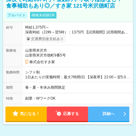
食事補助もあり◎／すき家 121号米沢徳町店
アルバイト
職種未経験OK
時給1,375円～
給与
深夜時給（22時～翌5時）：1375円 【試用期間】試用期間あり
試用期間の長さ：1ヶ月 雇用形態、給与は本採用時と同じです。
交通費別途支給あり
試用期間の実態は30日（※条件変更なし）ですが、切り上げで
一ヶ月とさせていただきます。 研修制度あり：15時間(研修中も
山形県米沢市
勤務地
同時給）
山形県米沢市徳町9番5号
株式会社すき家
シフト制
勤務時間
1日あたりの実働時間：最大7時間/日 【深夜帯】22:00～翌5:00
週2日～・1日2h～OK◎ ※22:00から翌5:00までは18歳以上の方
のみ勤務可能です（18歳未満の深夜業務禁止のため） ★深夜で
春・夏・冬休み期間限定
期間
も安心して働けます★ すき家では、ワンオペを禁止していま
す。 必ず、2名以上での勤務を行いますので、安心して働けま
副業・WワークOK
特徴
す。
気になる！
応募する
詳細へ