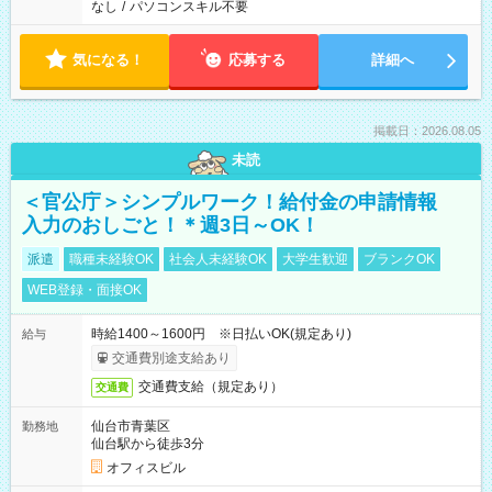
なし
/
パソコンスキル不要
気になる！
応募する
詳細へ
掲載日：2026.08.05
未読
＜官公庁＞シンプルワーク！給付金の申請情報
入力のおしごと！＊週3日～OK！
派遣
職種未経験OK
社会人未経験OK
大学生歓迎
ブランクOK
WEB登録・面接OK
時給1400～1600円 ※日払いOK(規定あり)
給与
交通費別途支給あり
交通費支給（規定あり）
交通費
仙台市青葉区
勤務地
仙台駅から徒歩3分
オフィスビル