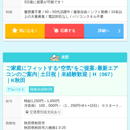
ね。 ※Wワーク希望の方へ 今ご覧のお仕事で希望する勤務時間
3日後に就業が可能です！
と、もう1つのお仕事の勤務時間。 合計で週40時間を超える場
合は応募できません。
履歴書不要
/
40～50代活躍中
/
服装自由
/
シフト勤務
/
10名以
特徴
上の大量募集
/
電話対応なし
/
パソコンスキル不要
気になる！
応募する
詳細へ
未読
ご家庭にフィットする”空気”をご提案♪最新エア
コンのご案内│土日祝｜未経験歓迎｜H（067）
｜K秋田
アルバイト
職種未経験OK
時給1,250円～1,450円
給与
月収例） 100，000円～（1，250円×8ｈ×10日） ※スタート時
給は経験・能力等を考慮 【給与支給日】 月末締めの翌月15日払
交通費別途支給あり
い ＊15日が土日祝の場合は前日の平日 ＊日払いも選べます！
【交通費】 全額支給 ・公共交通機関の往復代 ・マイカー通勤の
秋田県秋田市
勤務地
場合ガソリン代を支給（勤務地などの条件・規定あり） 【試用
秋田県秋田市八橋南1-3-25
期間】試用期間なし