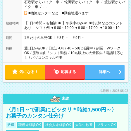
石巻駅からバイク・車
/
蛇田駅からバイク・車
/
渡波駅からバ
イク・車
/
…
■物流センターなど ■勤務地選べます
【1日3時間～も相談OK!】午前中のみや18時以降などのシフト
勤務時間
あり！ シフト例 ▼9:00～12:00 ▼9:00～17:00 ▼10:00～19:00
▼18:00～21:00
1日だけの単発OK！＃8月～ ＃9月～
期間
週1日からOK
/
日払いOK
/
40～50代活躍中
/
副業・Wワーク
特徴
OK
/
服装自由
/
シフト勤務
/
10名以上の大量募集
/
電話対応な
し
/
パソコンスキル不要
気になる！
応募する
詳細へ
掲載日：2026.08.02
未読
〈月1日～で副業にピッタリ＊時給1,500円～〉
お菓子のカンタン仕分け
派遣
職種未経験OK
社会人未経験OK
大学生歓迎
ブランクOK