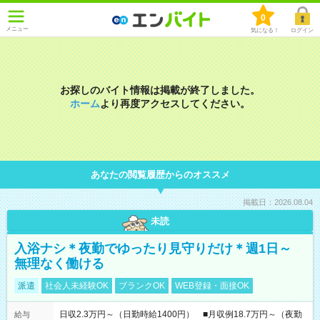
0
メニュー
気になる！
ログイン
お探しのバイト情報は掲載が終了しました。
ホーム
より再度アクセスしてください。
あなたの閲覧履歴からのオススメ
掲載日：2026.08.04
未読
入浴ナシ＊夜勤でゆったり見守りだけ＊週1日～
無理なく働ける
派遣
社会人未経験OK
ブランクOK
WEB登録・面接OK
日収2.3万円～（日勤時給1400円） ■月収例18.7万円～（夜勤
給与