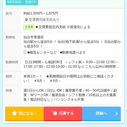
WEB登録・面接OK
時給1,500円～1,875円
給与
交通費別途支給あり
■ 交通費規定内支給 ※派遣先による
交通費
仙台市青葉区
勤務地
仙台駅から徒歩5分
/
仙台(地下鉄)駅から徒歩5分
/
北仙台駅か
ら徒歩5分
/
…
■物流センターなど ■勤務地選べます
【1日3時間～も相談OK!】 ＜シフト例＞ 9:00～12:00 12:00～
勤務時間
17:00 17:00～22:00 18:00～21:00 など こちら以外の時間帯も
お気軽にご相談ください！
単発1日～！ ★勤務開始日や期間はお気軽にご相談くださ
期間
い！ ＃8月～ ＃9月～
週1日からOK
/
日払いOK
/
履歴書不要
/
40～50代活躍中
/
副
特徴
業・WワークOK
/
服装自由
/
シフト勤務
/
10名以上の大量募
集
/
電話対応なし
/
パソコンスキル不要
気になる！
応募する
詳細へ