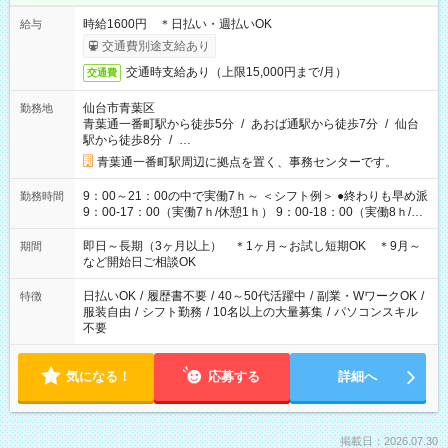
時給1600円 ＊日払い・週払いOK
給与
交通費別途支給あり
交通時支給あり（上限15,000円まで/月）
交通費
仙台市青葉区
勤務地
青葉通一番町駅から徒歩5分
/
あおば通駅から徒歩7分
/
仙台
駅から徒歩8分
/
…
青葉通一番町駅周辺に拠点を置く、事務センターです。
9：00～21：00の中で実働7ｈ～ ＜シフト例＞ ●終わりも早め派
勤務時間
9：00-17：00（実働7ｈ/休憩1ｈ） 9：00-18：00（実働8ｈ/休
憩1ｈ） 10：00-19：00（実働8ｈ/休憩1ｈ） ●朝ゆっくり派
11：00-20：00（実働8ｈ/休憩1ｈ） 12：00-20：00（実働7ｈ/
即日～長期（3ヶ月以上） ＊1ヶ月～お試し短期OK ＊9月～
期間
休憩1ｈ） 12：00-21：00（実働8ｈ/休憩1ｈ） 13：00-22：
など開始日ご相談OK
00（実働8ｈ/休憩1ｈ） ＊時間帯固定OK
日払いOK
/
履歴書不要
/
40～50代活躍中
/
副業・WワークOK
/
特徴
服装自由
/
シフト勤務
/
10名以上の大量募集
/
パソコンスキル
不要
気になる！
応募する
詳細へ
掲載日：2026.07.30