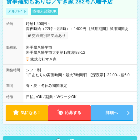
食事補助もあり◎／すき家 282号八幡平店
アルバイト
職種未経験OK
時給1,400円～
給与
深夜時給（22時～翌5時）：1400円 【試用期間】試用期間あり
試用期間の長さ：1ヶ月 雇用形態、給与は本採用時と同じです。
交通費別途支給あり
試用期間の実態は30日（※条件変更なし）ですが、切り上げで
一ヶ月とさせていただきます。 研修制度あり：15時間(研修中も
岩手県八幡平市
勤務地
同時給）
岩手県八幡平市大更第18地割88-12
株式会社すき家
シフト制
勤務時間
1日あたりの実働時間：最大7時間/日 【深夜帯】22:00～翌5:00
週2日～・1日2h～OK◎ ※22:00から翌5:00までは18歳以上の方
のみ勤務可能です（18歳未満の深夜業務禁止のため） ★深夜で
春・夏・冬休み期間限定
期間
も安心して働けます★ すき家では、ワンオペを禁止していま
す。 必ず、2名以上での勤務を行いますので、安心して働けま
日払いOK / 副業・WワークOK
特徴
す。
気になる！
応募する
詳細へ