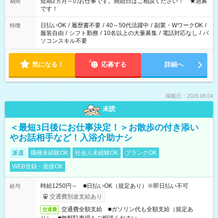
※週最低15時間以上の勤務が必要です
短期2ヵ月～のお仕事です。開始日はご相談ください！ ★急募
期間
です！
日払いOK
/
履歴書不要
/
40～50代活躍中
/
副業・WワークOK
/
特徴
服装自由
/
シフト勤務
/
10名以上の大量募集
/
電話対応なし
/
パ
ソコンスキル不要
気になる！
応募する
詳細へ
掲載日：2026.08.04
未読
＜最短3日後にお仕事決定！＞お散歩の付き添い
やお話相手など！入浴介助ナシ
派遣
職種未経験OK
社会人未経験OK
ブランクOK
WEB登録・面接OK
時給1250円～ ■日払いOK（規定あり）※即日払い不可
給与
交通費別途支給あり
交通費全額支給 ■ガソリン代も全額支給（規定あ
交通費