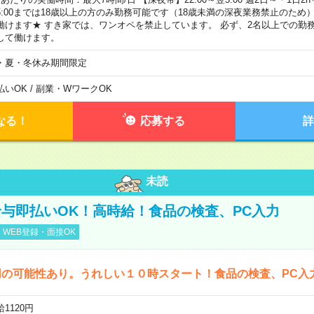
5:00までは18歳以上の方のみ勤務可能です（18歳未満の深夜業務禁止のため
働けます★ すき家では、ワンオペを禁止しています。 必ず、2名以上での勤
して働けます。
・夏・冬休み期間限定
払いOK / 副業・WワークOK
なる！
応募する
詳
未読
与即払いOK！高時給！食品の検査、PC入力
WEB登録・面接OK
用の可能性あり。うれしい１０時スタート！食品の検査、PC入
1120円