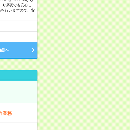
） ★深夜でも安心し
務を行いますので、安
細へ
力業務