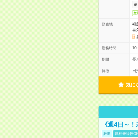
交
福
勤務地
喜
1
勤務時間
長
期間
日
特徴
気に
《週4日～！
派遣
職種未経験O