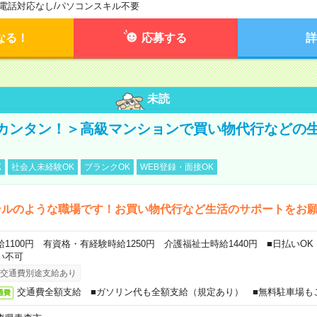
電話対応なし
/
パソコンスキル不要
なる！
応募する
詳
未読
カンタン！＞高級マンションで買い物代行などの
K
社会人未経験OK
ブランクOK
WEB登録・面接OK
テルのような職場です！お買い物代行など生活のサポートをお
給1100円 有資格・有経験時給1250円 介護福祉士時給1440円 ■日払いO
い不可
交通費別途支給あり
交通費全額支給 ■ガソリン代も全額支給（規定あり） ■無料駐車場も
通費