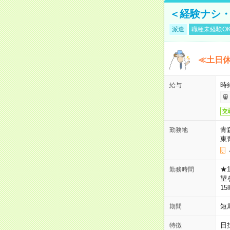
＜経験ナシ・
派遣
職種未経験O
≪土日
時
給与
交
青
勤務地
東
★
勤務時間
望
1
短
期間
日
特徴