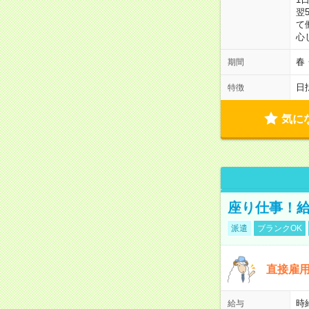
翌
て
心
春
期間
日
特徴
気に
座り仕事！給
派遣
ブランクOK
直接雇
時給
給与