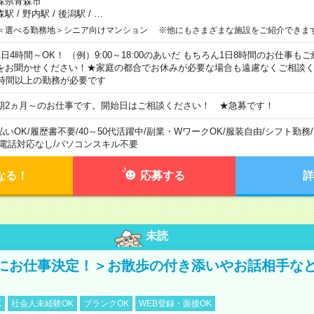
森県青森市
森駅
/
野内駅
/
後潟駅
/
…
＜選べる勤務地＞シニア向けマンション ※他にもさまざまな施設をご紹介できま
1日4時間～OK！ （例）9:00～18:00のあいだ もちろん1日8時間のお仕事
をお聞かせください！★家庭の都合でお休みが必要な場合も遠慮なくご相談く
5時間以上の勤務が必要です
期2ヵ月～のお仕事です。開始日はご相談ください！ ★急募です！
払いOK
/
履歴書不要
/
40～50代活躍中
/
副業・WワークOK
/
服装自由
/
シフト勤務
/
電話対応なし
/
パソコンスキル不要
なる！
応募する
詳
未読
にお仕事決定！＞お散歩の付き添いやお話相手な
K
社会人未経験OK
ブランクOK
WEB登録・面接OK