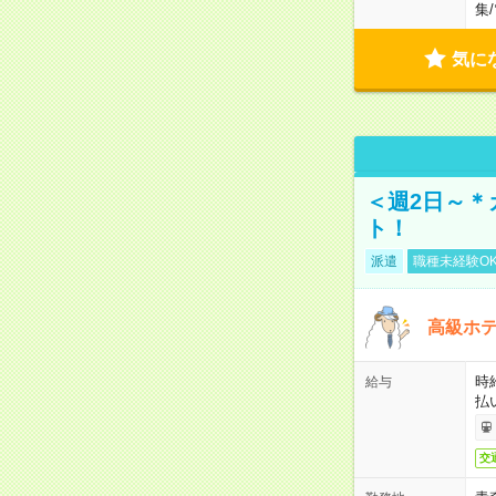
集
/
気に
＜週2日～＊
ト！
派遣
職種未経験O
高級ホ
時
給与
払
交