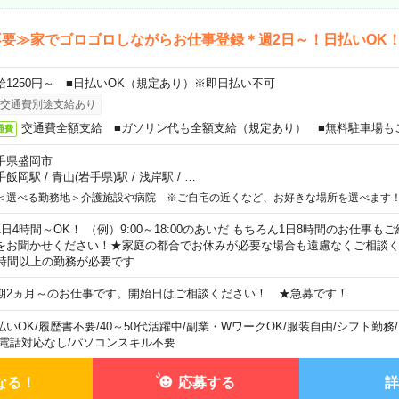
要≫家でゴロゴロしながらお仕事登録＊週2日～！日払いOK
給1250円～ ■日払いOK（規定あり）※即日払い不可
交通費別途支給あり
交通費全額支給 ■ガソリン代も全額支給（規定あり） ■無料駐車場も
通費
手県盛岡市
手飯岡駅
/
青山(岩手県)駅
/
浅岸駅
/
…
＜選べる勤務地＞介護施設や病院 ※ご自宅の近くなど、お好きな場所を選べます
1日4時間～OK！ （例）9:00～18:00のあいだ もちろん1日8時間のお仕事
をお聞かせください！★家庭の都合でお休みが必要な場合も遠慮なくご相談く
5時間以上の勤務が必要です
期2ヵ月～のお仕事です。開始日はご相談ください！ ★急募です！
払いOK
/
履歴書不要
/
40～50代活躍中
/
副業・WワークOK
/
服装自由
/
シフト勤務
/
電話対応なし
/
パソコンスキル不要
なる！
応募する
詳