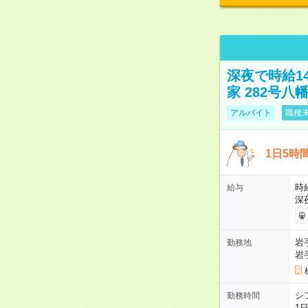
深夜で時給1
家 282号八
アルバイト
職種未
1日5時
時給
給与
深
岩
勤務地
岩
シ
勤務時間
1