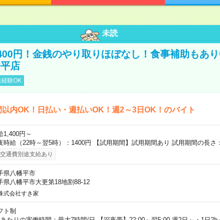
未読
400円！金銭のやり取りほぼなし！食事補助もあ
幡平店
経験OK
間以内OK！日払い・週払いOK！週2～3日OK！のバイト
1,400円～
夜時給（22時～翌5時）：1400円 【試用期間】試用期間あり 試用期間の長さ
交通費別途支給あり
手県八幡平市
手県八幡平市大更第18地割88-12
株式会社すき家
フト制
日あたりの実働時間：最大7時間/日 【深夜帯】22:00～翌5:00 週2日～・1日2h～