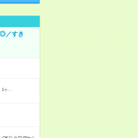
り◎／すき
：1ヶ…
OK◎ ※22:00から