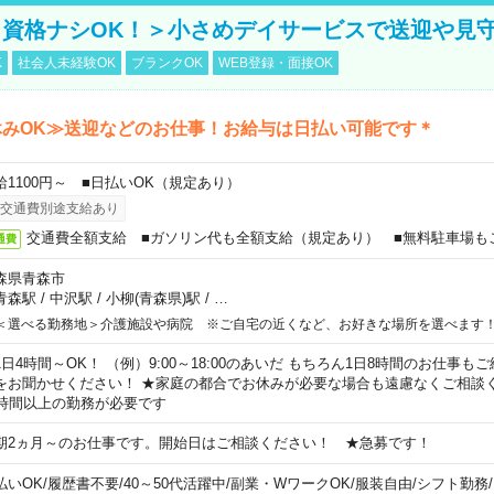
資格ナシOK！＞小さめデイサービスで送迎や見
K
社会人未経験OK
ブランクOK
WEB登録・面接OK
休みOK≫送迎などのお仕事！お給与は日払い可能です＊
給1100円～ ■日払いOK（規定あり）
交通費別途支給あり
交通費全額支給 ■ガソリン代も全額支給（規定あり） ■無料駐車場も
通費
森県青森市
青森駅
/
中沢駅
/
小柳(青森県)駅
/
…
＜選べる勤務地＞介護施設や病院 ※ご自宅の近くなど、お好きな場所を選べます
1日4時間～OK！ （例）9:00～18:00のあいだ もちろん1日8時間のお仕事
をお聞かせください！ ★家庭の都合でお休みが必要な場合も遠慮なくご相談く
5時間以上の勤務が必要です
期2ヵ月～のお仕事です。開始日はご相談ください！ ★急募です！
払いOK
/
履歴書不要
/
40～50代活躍中
/
副業・WワークOK
/
服装自由
/
シフト勤務
/