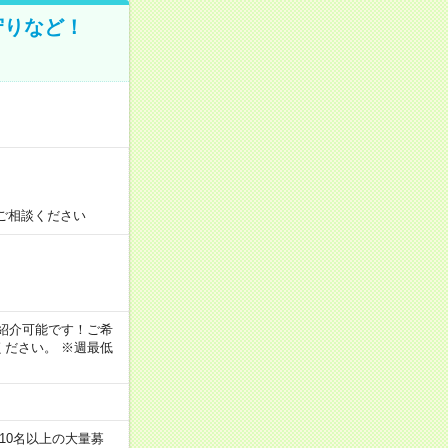
守りなど！
ご相談ください
！
もご紹介可能です！ご希
ださい。 ※週最低
10名以上の大量募