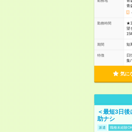
青
勤務地
青
★
勤務時間
望
1
短
期間
日
特徴
集
/
気に
＜最短3日後
助ナシ
派遣
職種未経験O