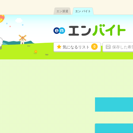
エン派遣
エン バイト
0
気になるリスト
保存した希