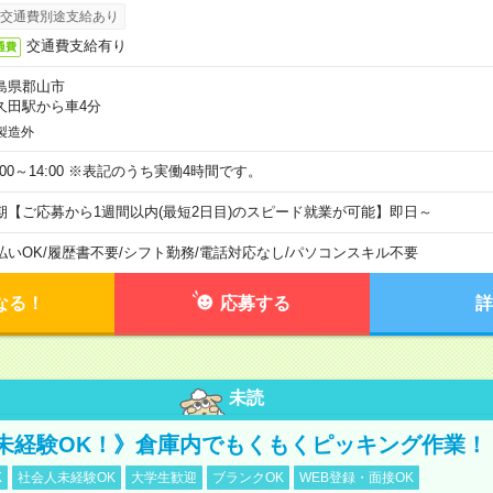
交通費別途支給あり
交通費支給有り
通費
島県郡山市
久田駅から車4分
製造外
0:00～14:00 ※表記のうち実働4時間です。
期【ご応募から1週間以内(最短2日目)のスピード就業が可能】即日～
払いOK
/
履歴書不要
/
シフト勤務
/
電話対応なし
/
パソコンスキル不要
なる！
応募する
詳
未読
未経験OK！》倉庫内でもくもくピッキング作業！
K
社会人未経験OK
大学生歓迎
ブランクOK
WEB登録・面接OK