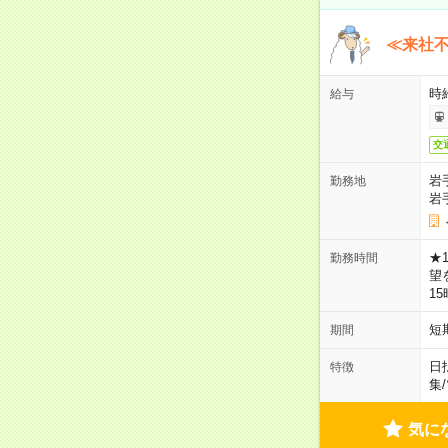
≪来社不
時
給与
交
岩
勤務地
岩
★
勤務時間
望
1
短
期間
日
特徴
集
/
気に