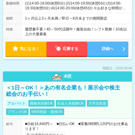
(1)14:00-18:00(休憩0分) (2)14:00-19:00(休憩0分) (3)14:00-
勤務時間
19:30(休憩0分) (4)14:00-20:00(休憩45分) ※お好きな時間が選べ
ます
1ヶ月以上3ヶ月未満／即日～8月末までの期間限定
期間
履歴書不要
/
40～50代活躍中
/
服装自由
/
シフト勤務
/
10名以
特徴
上の大量募集
気になる！
応募する
詳細へ
掲載日：2026.08.06
未読
＜1日～OK！＞あの有名企業も！展示会や株主
総会のお手伝い！
アルバイト
職種未経験OK
社会人未経験OK
大学生歓迎
ブランクOK
WEB登録・面接OK
■日給16,840円～ ■日払いOK ■実働3時間5,120円のお仕事あ
給与
ります！