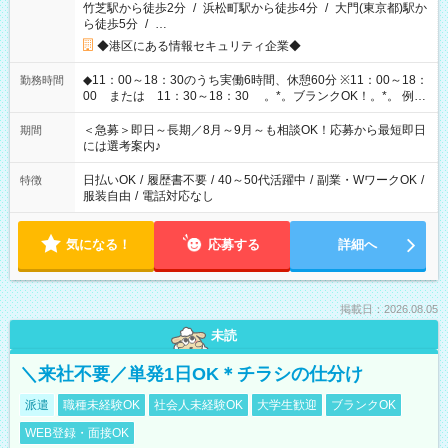
竹芝駅から徒歩2分
/
浜松町駅から徒歩4分
/
大門(東京都)駅か
ら徒歩5分
/
…
◆港区にある情報セキュリティ企業◆
◆11：00～18：30のうち実働6時間、休憩60分 ※11：00～18：
勤務時間
00 または 11：30～18：30 。*。ブランクOK！。*。 例え
ば前職が、 在宅/財団法人/事務/コールセンター/受付/販売/カフェ
スタッフ スイーツ販売/ホテルフロント/化粧品販売/など 様々な
＜急募＞即日～長期／8月～9月～も相談OK！応募から最短即日
期間
業界から入社して活躍されています♪
には選考案内♪
日払いOK
/
履歴書不要
/
40～50代活躍中
/
副業・WワークOK
/
特徴
服装自由
/
電話対応なし
気になる！
応募する
詳細へ
掲載日：2026.08.05
未読
＼来社不要／単発1日OK＊チラシの仕分け
派遣
職種未経験OK
社会人未経験OK
大学生歓迎
ブランクOK
WEB登録・面接OK