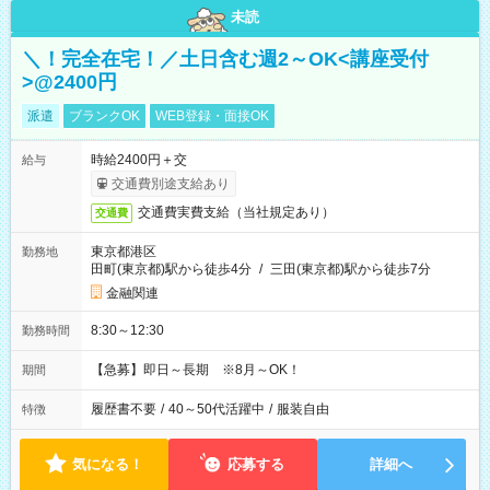
未読
＼！完全在宅！／土日含む週2～OK<講座受付
>@2400円
派遣
ブランクOK
WEB登録・面接OK
時給2400円＋交
給与
交通費別途支給あり
交通費実費支給（当社規定あり）
交通費
東京都港区
勤務地
田町(東京都)駅から徒歩4分
/
三田(東京都)駅から徒歩7分
金融関連
8:30～12:30
勤務時間
【急募】即日～長期 ※8月～OK！
期間
履歴書不要
/
40～50代活躍中
/
服装自由
特徴
気になる！
応募する
詳細へ