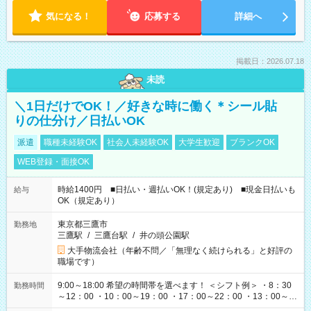
気になる！
応募する
詳細へ
掲載日：2026.07.18
未読
＼1日だけでOK！／好きな時に働く＊シール貼
りの仕分け／日払いOK
派遣
職種未経験OK
社会人未経験OK
大学生歓迎
ブランクOK
WEB登録・面接OK
時給1400円 ■日払い・週払いOK！(規定あり) ■現金日払いも
給与
OK（規定あり）
東京都三鷹市
勤務地
三鷹駅
/
三鷹台駅
/
井の頭公園駅
大手物流会社（年齢不問／「無理なく続けられる」と好評の
職場です）
9:00～18:00 希望の時間帯を選べます！ ＜シフト例＞ ・8：30
勤務時間
～12：00 ・10：00～19：00 ・17：00～22：00 ・13：00～
22：00 ・22：00～翌6：00 など