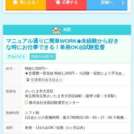
気になる！
応募する
詳細へ
未読
マニュアル通りに簡単WORK◆未経験から好き
な時にお仕事できる！単発OK◎試験監督
アルバイト
職種未経験OK
時給1,300円～
給与
★交通費一部支給 時給1,300円～ ※試験・役割により手当あり
※勤務回数により昇給あり 【即給（前払い）オプションあ
交通費別途支給あり
り！】 希望される場合、勤務から1週間ほどで給与の一部を受け
取れます。 ※手数料418円がかかります。 【過去試験日の収入
さいたま市大宮区
勤務地
例】 ・河合塾模擬試験 8:30～17:30（休憩1時間） 時給1,300円
埼玉県埼玉県さいたま市大宮区錦町（最寄り駅：大宮駅）
×8時間＝日収10,400円＋交通費 ※当日の役割により時給＋100
円の場合あり ・国家試験 7:00～13:30（休憩なし） 時給1,300
株式会社全国試験運営センター
円（役割手当＋100円）×6時間＝日収8,400円＋交通費 【試用期
間】試用期間なし
シフト制
勤務時間
1日あたりの実働時間：最大7時間/日 09：00～17：00 ※勤務時
間は 試験により異なります。
単発・1日のみOK / 短期（1ヶ月以内）
期間