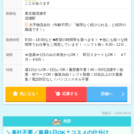
ことがあります
東京都清瀬市
勤務地
清瀬駅
大手物流会社（年齢不問／「無理なく続けられる」と好評の
職場です！）
9:00～18:00など ■希望の時間帯を選べます！ ▼他にも様々な時
勤務時間
間帯でお仕事をご用意しています！ ＜シフト例＞ 8:30～12:00
17:00～22:00 13:00～22:00 22:00～翌6:00 など
≪急募≫1日のみの単発からOK！ 即日スタートもOK！ ＃7
期間
月～＃8月～
週1日からOK
/
日払いOK
/
履歴書不要
/
40～50代活躍中
/
副
特徴
業・WワークOK
/
服装自由
/
シフト勤務
/
10名以上の大量募
集
/
電話対応なし
/
パソコンスキル不要
気になる！
応募する
詳細へ
掲載日：2026.08.02
未読
＼来社不要／単発1日OK＊コスメの仕分け