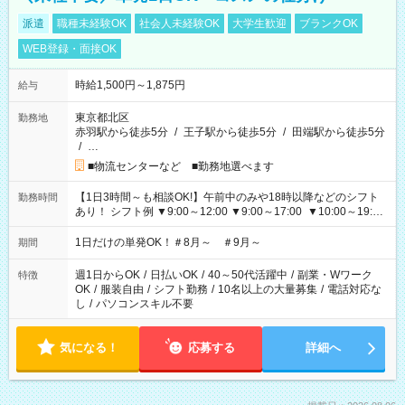
派遣
職種未経験OK
社会人未経験OK
大学生歓迎
ブランクOK
WEB登録・面接OK
時給1,500円～1,875円
給与
東京都北区
勤務地
赤羽駅から徒歩5分
/
王子駅から徒歩5分
/
田端駅から徒歩5分
/
…
■物流センターなど ■勤務地選べます
【1日3時間～も相談OK!】午前中のみや18時以降などのシフト
勤務時間
あり！ シフト例 ▼9:00～12:00 ▼9:00～17:00 ▼10:00～19:00
▼18:00～21:00
1日だけの単発OK！＃8月～ ＃9月～
期間
週1日からOK
/
日払いOK
/
40～50代活躍中
/
副業・Wワーク
特徴
OK
/
服装自由
/
シフト勤務
/
10名以上の大量募集
/
電話対応な
し
/
パソコンスキル不要
気になる！
応募する
詳細へ