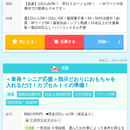
【急募】1日のみOK！ 即日スタートもOK！ ＜Ｗワークや扶
期間
養内での勤務もＯＫです＞
週1日からOK
/
日払いOK
/
履歴書不要
/
40～50代活躍中
/
副
特徴
業・WワークOK
/
服装自由
/
シフト勤務
/
10名以上の大量募
集
/
電話対応なし
/
パソコンスキル不要
気になる！
応募する
詳細へ
掲載日：2026.08.06
未読
＜単発＊シニア応援＞指示どおりにおもちゃを
入れるだけ！カプセルトイの準備！
派遣
職種未経験OK
社会人未経験OK
大学生歓迎
ブランクOK
WEB登録・面接OK
時給1500円 ■現金日払いもOK（規定あり）
給与
交通費別途支給あり
一部支給 ※登録後、選んだお仕事によって条件が異なる
交通費