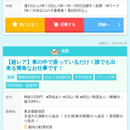
週1日からOK
/
日払いOK
/
40～50代活躍中
/
副業・Wワーク
特徴
OK
/
10名以上の大量募集
/
電話対応なし
気になる！
応募する
詳細へ
掲載日：2026.08.05
未読
【超レア】車の中で座っているだけ！誰でも出
来る簡単なお仕事です！
派遣
職種未経験OK
社会人未経験OK
大学生歓迎
ブランクOK
WEB登録・面接OK
時給1328円 ●昇給あり ●日払い制 ●前払い制度あり（稼働分・
給与
最大90%）
東京都新宿区
勤務地
京成大久保駅から徒歩
/
大久保(東京都)駅から徒歩
/
新宿駅か
ら徒歩
/
…
都内の駐禁対策