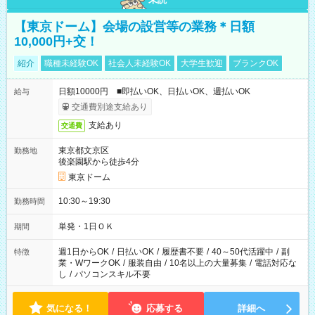
【東京ドーム】会場の設営等の業務＊日額
10,000円+交！
紹介
職種未経験OK
社会人未経験OK
大学生歓迎
ブランクOK
日額10000円 ■即払いOK、日払いOK、週払いOK
給与
交通費別途支給あり
支給あり
交通費
東京都文京区
勤務地
後楽園駅から徒歩4分
東京ドーム
10:30～19:30
勤務時間
単発・1日ＯＫ
期間
週1日からOK
/
日払いOK
/
履歴書不要
/
40～50代活躍中
/
副
特徴
業・WワークOK
/
服装自由
/
10名以上の大量募集
/
電話対応な
し
/
パソコンスキル不要
気になる！
応募する
詳細へ