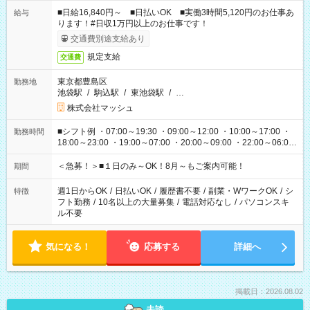
■日給16,840円～ ■日払いOK ■実働3時間5,120円のお仕事あ
給与
ります！#日収1万円以上のお仕事です！
交通費別途支給あり
規定支給
交通費
東京都豊島区
勤務地
池袋駅
/
駒込駅
/
東池袋駅
/
…
株式会社マッシュ
■シフト例 ・07:00～19:30 ・09:00～12:00 ・10:00～17:00 ・
勤務時間
18:00～23:00 ・19:00～07:00 ・20:00～09:00 ・22:00～06:00
etc ★最短で3時間で5,120円のお仕事から 15時間で2万円近く稼
げるお仕事も！ ご希望のお時間に合わせてご紹介！ ※シフトは
＜急募！＞■１日のみ～OK！8月～もご案内可能！
期間
現場によって異なります。 ※勿論、休憩時間はあるのでご安心
ください！
週1日からOK
/
日払いOK
/
履歴書不要
/
副業・WワークOK
/
シ
特徴
フト勤務
/
10名以上の大量募集
/
電話対応なし
/
パソコンスキ
ル不要
気になる！
応募する
詳細へ
掲載日：2026.08.02
未読