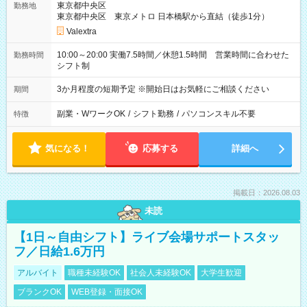
東京都中央区
勤務地
東京都中央区 東京メトロ 日本橋駅から直結（徒歩1分）
Valextra
10:00～20:00 実働7.5時間／休憩1.5時間 営業時間に合わせた
勤務時間
シフト制
3か月程度の短期予定 ※開始日はお気軽にご相談ください
期間
副業・WワークOK
/
シフト勤務
/
パソコンスキル不要
特徴
気になる！
応募する
詳細へ
掲載日：2026.08.03
未読
【1日～自由シフト】ライブ会場サポートスタッ
フ／日給1.6万円
アルバイト
職種未経験OK
社会人未経験OK
大学生歓迎
ブランクOK
WEB登録・面接OK