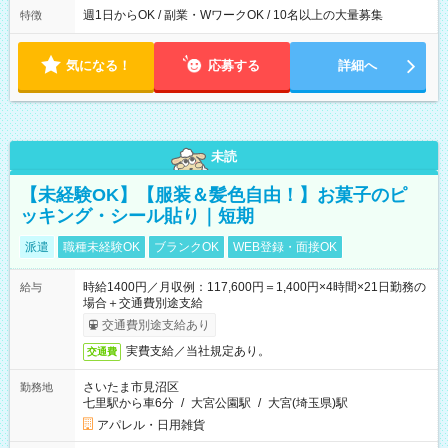
週1日からOK / 副業・WワークOK / 10名以上の大量募集
特徴
気になる！
応募する
詳細へ
未読
【未経験OK】【服装＆髪色自由！】お菓子のピ
ッキング・シール貼り｜短期
派遣
職種未経験OK
ブランクOK
WEB登録・面接OK
時給1400円／月収例：117,600円＝1,400円×4時間×21日勤務の
給与
場合＋交通費別途支給
交通費別途支給あり
実費支給／当社規定あり。
交通費
さいたま市見沼区
勤務地
七里駅から車6分
/
大宮公園駅
/
大宮(埼玉県)駅
アパレル・日用雑貨