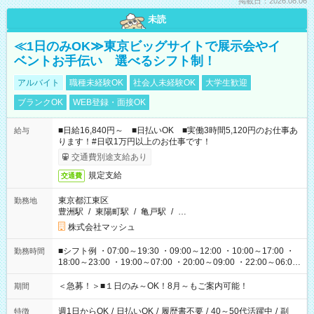
掲載日：2026.08.06
未読
≪1日のみOK≫東京ビッグサイトで展示会やイ
ベントお手伝い 選べるシフト制！
アルバイト
職種未経験OK
社会人未経験OK
大学生歓迎
ブランクOK
WEB登録・面接OK
■日給16,840円～ ■日払いOK ■実働3時間5,120円のお仕事あ
給与
ります！#日収1万円以上のお仕事です！
交通費別途支給あり
規定支給
交通費
東京都江東区
勤務地
豊洲駅
/
東陽町駅
/
亀戸駅
/
…
株式会社マッシュ
■シフト例 ・07:00～19:30 ・09:00～12:00 ・10:00～17:00 ・
勤務時間
18:00～23:00 ・19:00～07:00 ・20:00～09:00 ・22:00～06:00
etc ★最短で3時間で5,120円のお仕事から 15時間で2万円近く稼
げるお仕事も！ ご希望のお時間に合わせてご紹介！ ※シフトは
＜急募！＞■１日のみ～OK！8月～もご案内可能！
期間
現場によって異なります。 ※勿論、休憩時間はあるのでご安心
ください！
週1日からOK
/
日払いOK
/
履歴書不要
/
40～50代活躍中
/
副
特徴