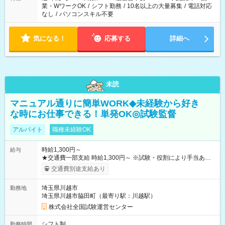
業・WワークOK
/
シフト勤務
/
10名以上の大量募集
/
電話対応
なし
/
パソコンスキル不要
気になる！
応募する
詳細へ
未読
マニュアル通りに簡単WORK◆未経験から好き
な時にお仕事できる！単発OK◎試験監督
アルバイト
職種未経験OK
時給1,300円～
給与
★交通費一部支給 時給1,300円～ ※試験・役割により手当あり
※勤務回数により昇給あり 【即給（前払い）オプションあ
交通費別途支給あり
り！】 希望される場合、勤務から1週間ほどで給与の一部を受け
取れます。 ※手数料418円がかかります。 【過去試験日の収入
埼玉県川越市
勤務地
例】 ・河合塾模擬試験 8:30～17:30（休憩1時間） 時給1,300円
埼玉県川越市脇田町（最寄り駅：川越駅）
×8時間＝日収10,400円＋交通費 ※当日の役割により時給＋100
円の場合あり ・国家試験 7:00～13:30（休憩なし） 時給1,300
株式会社全国試験運営センター
円（役割手当＋100円）×6時間＝日収8,400円＋交通費 【試用期
間】試用期間なし
シフト制
勤務時間