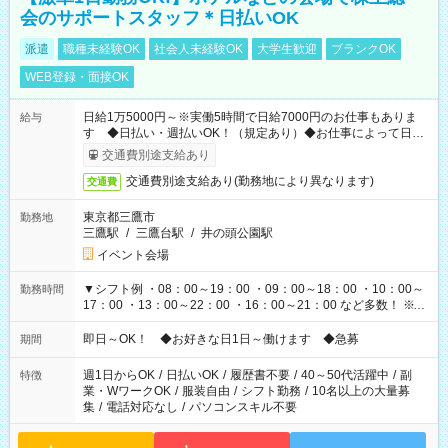
会のサポートスタッフ＊日払いOK
派遣
職種未経験OK
社会人未経験OK
大学生歓迎
ブランクOK
WEB登録・面接OK
日給1万5000円～※実働5時間で日給7000円のお仕事もありま
給与
す ◆日払い・週払いOK！（規定あり）◆お仕事によって日給
も異なります
交通費別途支給あり
交通費別途支給あり(勤務地により異なります)
交通費
東京都三鷹市
勤務地
三鷹駅
/
三鷹台駅
/
井の頭公園駅
イベント会場
▼シフト例 ・08：00～19：00 ・09：00～18：00 ・10：00～
勤務時間
17：00 ・13：00～22：00 ・16：00～21：00 など多数！ ※お
仕事により勤務時間が異なります
即日～OK！ ◆お好きな日1日～働けます ◆急募
期間
週1日からOK
/
日払いOK
/
履歴書不要
/
40～50代活躍中
/
副
特徴
業・WワークOK
/
服装自由
/
シフト勤務
/
10名以上の大量募
集
/
電話対応なし
/
パソコンスキル不要