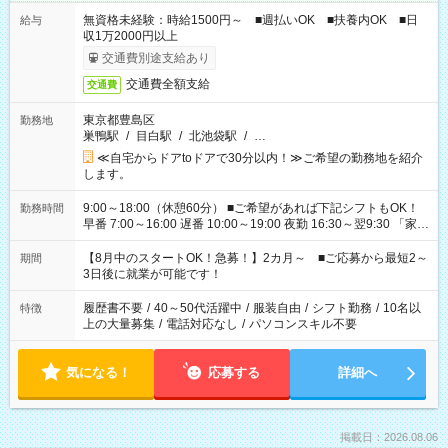
無資格未経験：時給1500円～ ■週払いOK ■扶養内OK ■日
給与
収1万2000円以上
交通費別途支給あり
交通費全額支給
交通費
東京都豊島区
勤務地
巣鴨駅
/
目白駅
/
北池袋駅
/
…
≪自宅からドアtoドアで30分以内！≫ご希望の勤務地を紹介
します。
9:00～18:00（休憩60分） ■ご希望があれば下記シフトもOK！
勤務時間
早番 7:00～16:00 遅番 10:00～19:00 夜勤 16:30～翌9:30 「家族
と休みを合わせたい」 「余裕を持って夕飯の準備がしたい」
「できれば残業はしたくない」 など、ご希望を教えてください
【8月中のスタートOK！急募！】2カ月～ ■ご応募から最短2～
期間
ね。 ※Wワーク希望の方へ 今ご覧のお仕事で希望する勤務時間
3日後に就業が可能です！
と、もう1つのお仕事の勤務時間。 合計で週40時間を超える場
合は応募できません。
履歴書不要
/
40～50代活躍中
/
服装自由
/
シフト勤務
/
10名以
特徴
上の大量募集
/
電話対応なし
/
パソコンスキル不要
気になる！
応募する
詳細へ
掲載日：2026.08.06