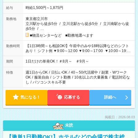
時給1,500円～1,875円
給与
東京都立川市
勤務地
立川駅から徒歩5分
/
立川北駅から徒歩5分
/
立川南駅から徒
歩5分
/
…
■物流センターなど ■勤務地選べます
【1日3時間～も相談OK!】午前中のみや18時以降などのシフト
勤務時間
あり！ シフト例 ▼9:00～12:00 ▼9:00～17:00 ▼10:00～19:00
▼18:00～21:00
1日だけの単発OK！＃8月～ ＃9月～
期間
週1日からOK
/
日払いOK
/
40～50代活躍中
/
副業・Wワーク
特徴
OK
/
服装自由
/
シフト勤務
/
10名以上の大量募集
/
電話対応な
し
/
パソコンスキル不要
気になる！
応募する
詳細へ
掲載日：2026.08.03
未読
【激単1日勤務OK!】ホテルなどの会場で株主総