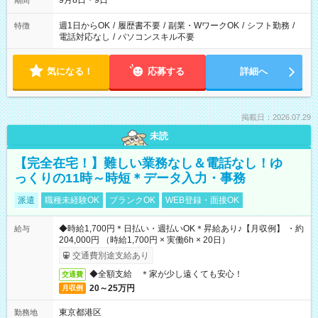
9月8日・9日
期間
週1日からOK
/
履歴書不要
/
副業・WワークOK
/
シフト勤務
/
特徴
電話対応なし
/
パソコンスキル不要
気になる！
応募する
詳細へ
掲載日：2026.07.29
未読
【完全在宅！】難しい業務なし＆電話なし！ゆ
っくりの11時～時短＊データ入力・事務
派遣
職種未経験OK
ブランクOK
WEB登録・面接OK
◆時給1,700円＊日払い・週払いOK＊昇給あり♪【月収例】 ・約
給与
204,000円 （時給1,700円 × 実働6h × 20日）
交通費別途支給あり
◆全額支給 ＊家が少し遠くても安心！
交通費
20～25万円
月収例
東京都港区
勤務地