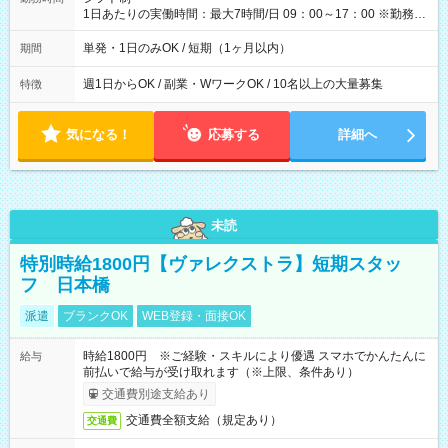
1日あたりの実働時間：最大7時間/日 09：00～17：00 ※勤務時
間は 試験により異なります。
単発・1日のみOK / 短期（1ヶ月以内）
期間
週1日からOK / 副業・WワークOK / 10名以上の大量募集
特徴
気になる！
応募する
詳細へ
未読
特別時給1800円【ヴァレクストラ】短期スタッ
フ 日本橋
派遣
ブランクOK
WEB登録・面接OK
時給1800円 ※ご経験・スキルにより優遇 スマホでかんたんに
給与
前払いで給与が受け取れます（※上限、条件あり）
交通費別途支給あり
交通費全額支給（規定あり）
交通費