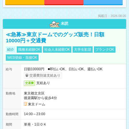
掲載日：2026.08.05
未読
≪急募≫東京ドームでのグッズ販売！日額
10000円＋交通費
紹介
職種未経験OK
社会人未経験OK
大学生歓迎
ブランクOK
WEB登録・面接OK
日額10000円 ■即払いOK、日払いOK、週払いOK
給与
交通費別途支給あり
支給あり
交通費
東京都文京区
勤務地
後楽園駅から徒歩4分
東京ドーム
14:00～23:00
勤務時間
単発・1日ＯＫ
期間