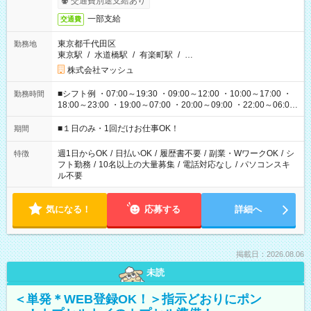
交通費別途支給あり
一部支給
交通費
東京都千代田区
勤務地
東京駅
/
水道橋駅
/
有楽町駅
/
…
株式会社マッシュ
■シフト例 ・07:00～19:30 ・09:00～12:00 ・10:00～17:00 ・
勤務時間
18:00～23:00 ・19:00～07:00 ・20:00～09:00 ・22:00～06:00
etc ★最短で3時間で5,120円のお仕事から 15時間で2万円近く稼
げるお仕事も！ ご希望のお時間に合わせてご紹介！ ※シフトは
■１日のみ・1回だけお仕事OK！
期間
現場によって異なります。 ※勿論、休憩時間はあるのでご安心
ください！
週1日からOK
/
日払いOK
/
履歴書不要
/
副業・WワークOK
/
シ
特徴
フト勤務
/
10名以上の大量募集
/
電話対応なし
/
パソコンスキ
ル不要
気になる！
応募する
詳細へ
掲載日：2026.08.06
未読
＜単発＊WEB登録OK！＞指示どおりにポン