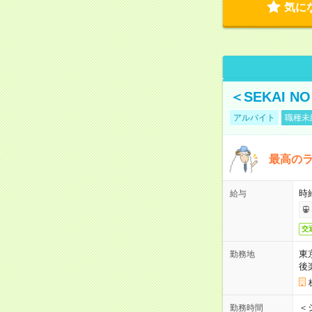
気に
＜SEKAI 
アルバイト
職種未
最高のラ
時
給与
交
東
勤務地
後
＜
勤務時間