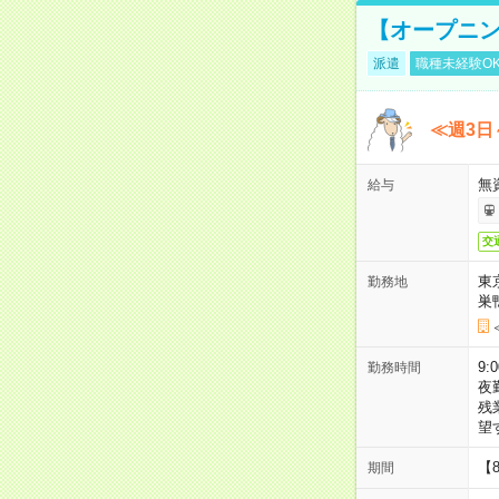
【オープニン
派遣
職種未経験O
≪週3日
無
給与
交
東
勤務地
巣
9:
勤務時間
夜
残
望
【
期間