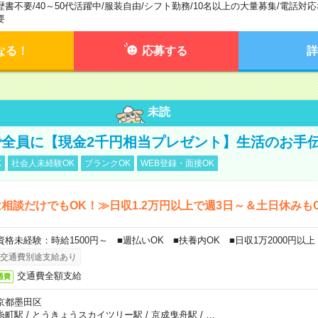
歴書不要
/
40～50代活躍中
/
服装自由
/
シフト勤務
/
10名以上の大量募集
/
電話対応
要
なる！
応募する
詳
未読
全員に【現金2千円相当プレゼント】生活のお手
K
社会人未経験OK
ブランクOK
WEB登録・面接OK
相談だけでもOK！≫日収1.2万円以上で週3日～＆土日休みも
資格未経験：時給1500円～ ■週払いOK ■扶養内OK ■日収1万2000円以上
交通費別途支給あり
交通費全額支給
通費
京都墨田区
糸町駅
/
とうきょうスカイツリー駅
/
京成曳舟駅
/
…