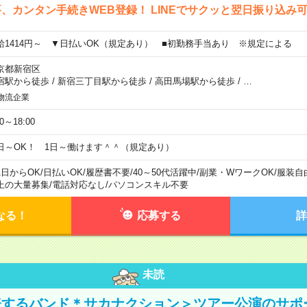
、カンタン手続きWEB登録！ LINEでサクッと翌日振り込み
給1414円～ ▼日払いOK（規定あり） ■初勤務手当あり ※規定による
京都新宿区
宿駅から徒歩
/
新宿三丁目駅から徒歩
/
高田馬場駅から徒歩
/
…
物流企業
00～18:00
日～OK！ 1日～働けます＾＾（規定あり）
1日からOK
/
日払いOK
/
履歴書不要
/
40～50代活躍中
/
副業・WワークOK
/
服装自
上の大量募集
/
電話対応なし
/
パソコンスキル不要
なる！
応募する
詳
未読
表するバンド＊サカナクション＞ツアー公演のサポ