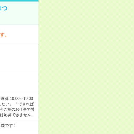
1つ
です。
番 10:00～19:00
がしたい」 「できれば
 今ご覧のお仕事で希
合は応募できません。
可能です！