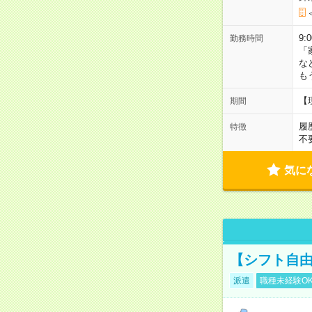
9:
勤務時間
「
な
も
【
期間
履
特徴
不
気に
【シフト自由
派遣
職種未経験O