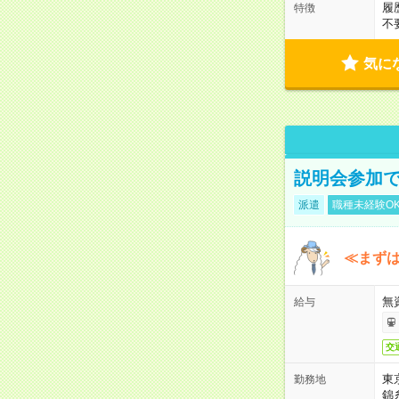
履
特徴
不
気に
説明会参加で
派遣
職種未経験O
≪まずは
無
給与
交
東
勤務地
錦