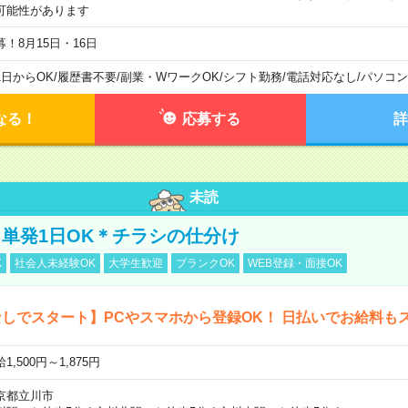
可能性があります
募！8月15日・16日
1日からOK
/
履歴書不要
/
副業・WワークOK
/
シフト勤務
/
電話対応なし
/
パソコン
なる！
応募する
詳
未読
単発1日OK＊チラシの仕分け
K
社会人未経験OK
大学生歓迎
ブランクOK
WEB登録・面接OK
しでスタート】PCやスマホから登録OK！ 日払いでお給料も
1,500円～1,875円
京都立川市