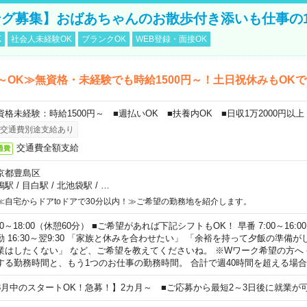
グ募集】おばあちゃんのお散歩付き添いも仕事の
K
社会人未経験OK
ブランクOK
WEB登録・面接OK
～OK≫無資格・未経験でも時給1500円～！土日祝休みもOK
資格未経験：時給1500円～ ■週払いOK ■扶養内OK ■日収1万2000円以上
交通費別途支給あり
交通費全額支給
通費
京都豊島区
鴨駅
/
目白駅
/
北池袋駅
/
…
≪自宅からドアtoドアで30分以内！≫ご希望の勤務地を紹介します。
00～18:00（休憩60分） ■ご希望があれば下記シフトもOK！ 早番 7:00～16:00 遅
勤 16:30～翌9:30 「家族と休みを合わせたい」 「余裕を持って夕飯の準備
業はしたくない」 など、ご希望を教えてくださいね。 ※Wワーク希望の方へ
する勤務時間と、もう1つのお仕事の勤務時間。 合計で週40時間を超える場
8月中のスタートOK！急募！】2カ月～ ■ご応募から最短2～3日後に就業が