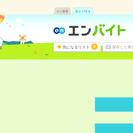
エン派遣
エン バイト
0
気になるリスト
保存した希