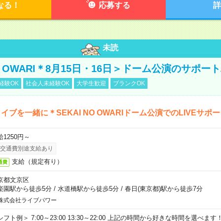
なる！
応募する
詳
未読
NO OWARI＊8月15日・16日＞ドーム公演のサポー
経験OK
社会人未経験OK
大学生歓迎
ブランクOK
イブを一緒に＊SEKAI NO OWARIドーム公演でのLIVEサポ
給1250円～
交通費別途支給あり
支給（規定有り）
通費
京都文京区
楽園駅から徒歩5分
/
水道橋駅から徒歩5分
/
春日(東京都)駅から徒歩7分
株式会社ライブパワー
シフト例＞ 7:00～23:00 13:30～22:00 上記の時間から好きな時間を選べま