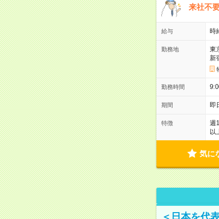
来社不要
時
給与
東
勤務地
新
9:
勤務時間
即
期間
週
特徴
以
気に
＜日本を代