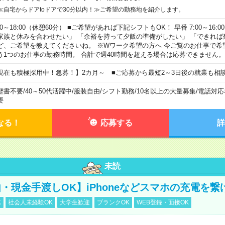
≪自宅からドアtoドアで30分以内！≫ご希望の勤務地を紹介します。
00～18:00（休憩60分） ■ご希望があれば下記シフトもOK！ 早番 7:00～16:00 遅
家族と休みを合わせたい」 「余裕を持って夕飯の準備がしたい」 「できれば
ど、ご希望を教えてくださいね。 ※Wワーク希望の方へ 今ご覧のお仕事で希
う1つのお仕事の勤務時間。 合計で週40時間を超える場合は応募できません。
現在も積極採用中！急募！】2カ月～ ■ご応募から最短2～3日後の就業も相
歴書不要
/
40～50代活躍中
/
服装自由
/
シフト勤務
/
10名以上の大量募集
/
電話対応
要
なる！
応募する
詳
未読
・現金手渡しOK】iPhoneなどスマホの充電を繋
K
社会人未経験OK
大学生歓迎
ブランクOK
WEB登録・面接OK