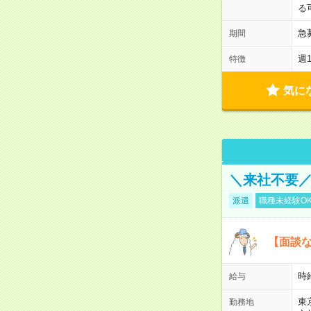
る
急
期間
週
特徴
気に
＼来社不要／
派遣
職種未経験O
【面談な
時給
給与
東
勤務地