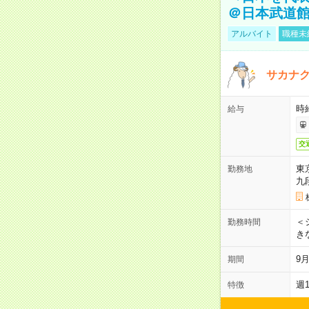
＠日本武道
アルバイト
職種未
サカナク
時
給与
交
東
勤務地
九
＜シ
勤務時間
き
9
期間
週
特徴