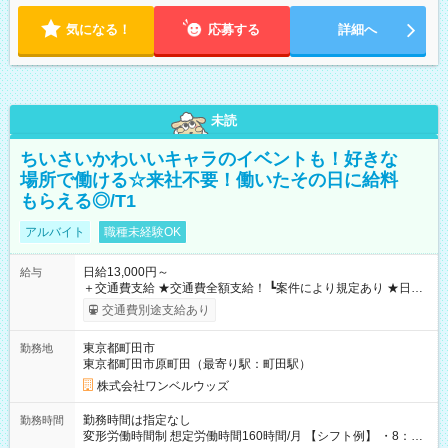
気になる！
応募する
詳細へ
未読
ちいさいかわいいキャラのイベントも！好きな
場所で働ける☆来社不要！働いたその日に給料
もらえる◎/T1
アルバイト
職種未経験OK
日給13,000円～
給与
＋交通費支給 ★交通費全額支給！ ┗案件により規定あり ★日払
いOK！（規定あり） ┗働いたその日に現金GET♪ お仕事後はコ
交通費別途支給あり
ンビニATMから 日払い分を引き落とせます！ 【試用期間】試
用期間なし
東京都町田市
勤務地
東京都町田市原町田（最寄り駅：町田駅）
株式会社ワンベルウッズ
勤務時間は指定なし
勤務時間
変形労働時間制 想定労働時間160時間/月 【シフト例】 ・8：00