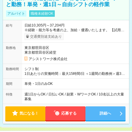
と勤務！単発・週1日～自由シフトの軽作業
アルバイト
職種未経験OK
日給10,305円～37,204円
給与
※経験・能力等を考慮の上、加給・優遇いたします。 【試用期
間】試用期間なし
交通費別途支給あり
東京都世田谷区
勤務地
東京都世田谷区経堂
アシストワーク株式会社
シフト制
勤務時間
1日あたりの実働時間：最大15時間/日 ＜1週間の勤務例＞週3回
勤務 勤務：月・水・金 休み：火・木・土・日 好きな時にお仕事
可能です！ ※1日あたりの最大実働時間は日勤、夜勤共に勤務し
単発・1日のみOK
期間
た時間になります。
週1日からOK / 日払いOK / 副業・WワークOK / 10名以上の大量
特徴
募集
気になる！
応募する
詳細へ