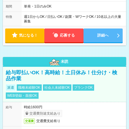
～21：00
単発・1日のみOK
期間
週1日からOK / 日払いOK / 副業・WワークOK / 10名以上の大量
特徴
募集
気になる！
応募する
詳細へ
未読
給与即払いOK！高時給！土日休み！仕分け・検
品作業
派遣
職種未経験OK
社会人未経験OK
ブランクOK
WEB登録・面接OK
時給1600円
給与
交通費別途支給あり
交通費支給有り
交通費