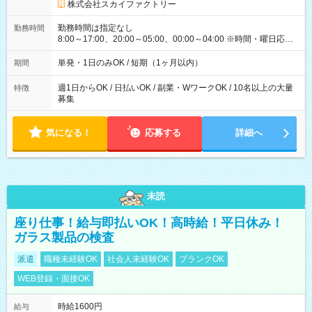
株式会社スカイファクトリー
勤務時間は指定なし
勤務時間
8:00～17:00、20:00～05:00、00:00～04:00 ※時間・曜日応相
談 ※深夜・早朝帯もあり ※週1日、1日4ｈから勤務OK！ もち
ろん週5以上のレギュラーワークも☆ 平日のみ・土日のみも
単発・1日のみOK / 短期（1ヶ月以内）
期間
OK！
週1日からOK / 日払いOK / 副業・WワークOK / 10名以上の大量
特徴
募集
気になる！
応募する
詳細へ
未読
座り仕事！給与即払いOK！高時給！平日休み！
ガラス製品の検査
派遣
職種未経験OK
社会人未経験OK
ブランクOK
WEB登録・面接OK
時給1600円
給与