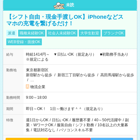
未読
【シフト自由・現金手渡しOK】iPhoneなどス
マホの充電を繋げるだけ！
派遣
職種未経験OK
社会人未経験OK
大学生歓迎
ブランクOK
WEB登録・面接OK
時給1414円～ ▼日払いOK（規定あり） ■初勤務手当あり
給与
※規定による
東京都新宿区
勤務地
新宿駅から徒歩
/
新宿三丁目駅から徒歩
/
高田馬場駅から徒歩
/
…
物流企業
9:00～18:00
勤務時間
即日～OK！ 1日～働けます＾＾（規定あり）
期間
週1日からOK
/
日払いOK
/
履歴書不要
/
40～50代活躍中
/
副
特徴
業・WワークOK
/
服装自由
/
シフト勤務
/
10名以上の大量募
集
/
電話対応なし
/
パソコンスキル不要