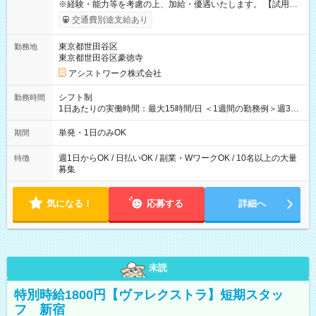
※経験・能力等を考慮の上、加給・優遇いたします。 【試用期
間】試用期間なし
交通費別途支給あり
東京都世田谷区
勤務地
東京都世田谷区豪徳寺
アシストワーク株式会社
シフト制
勤務時間
1日あたりの実働時間：最大15時間/日 ＜1週間の勤務例＞週3回
勤務 勤務：月・水・金 休み：火・木・土・日 好きな時にお仕事
可能です！ ※1日あたりの最大実働時間は日勤、夜勤共に勤務し
単発・1日のみOK
期間
た時間になります。
週1日からOK / 日払いOK / 副業・WワークOK / 10名以上の大量
特徴
募集
気になる！
応募する
詳細へ
未読
特別時給1800円【ヴァレクストラ】短期スタッ
フ 新宿