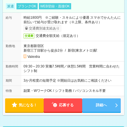
派遣
ブランクOK
WEB登録・面接OK
時給1800円 ※ご経験・スキルにより優遇 スマホでかんたんに
給与
前払いで給与が受け取れます（※上限、条件あり）
交通費別途支給あり
交通費全額支給（規定あり）
交通費
東京都新宿区
勤務地
新宿三丁目駅から徒歩2分
/
新宿(東京メトロ)駅
Valextra
09:30～20:30 実働7.5時間／休憩1.5時間 営業時間に合わせた
勤務時間
シフト制
3か月程度の短期予定 ※開始日はお気軽にご相談ください
期間
副業・WワークOK
/
シフト勤務
/
パソコンスキル不要
特徴
気になる！
応募する
詳細へ