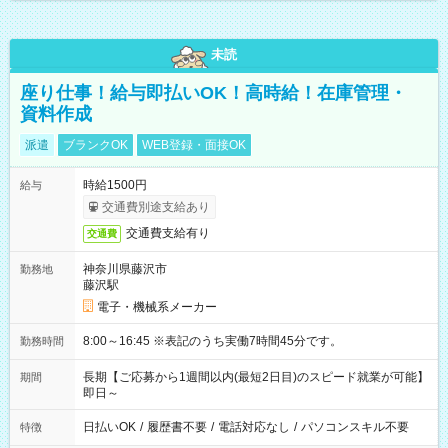
未読
座り仕事！給与即払いOK！高時給！在庫管理・
資料作成
派遣
ブランクOK
WEB登録・面接OK
時給1500円
給与
交通費別途支給あり
交通費支給有り
交通費
神奈川県藤沢市
勤務地
藤沢駅
電子・機械系メーカー
8:00～16:45 ※表記のうち実働7時間45分です。
勤務時間
長期【ご応募から1週間以内(最短2日目)のスピード就業が可能】
期間
即日～
日払いOK
/
履歴書不要
/
電話対応なし
/
パソコンスキル不要
特徴