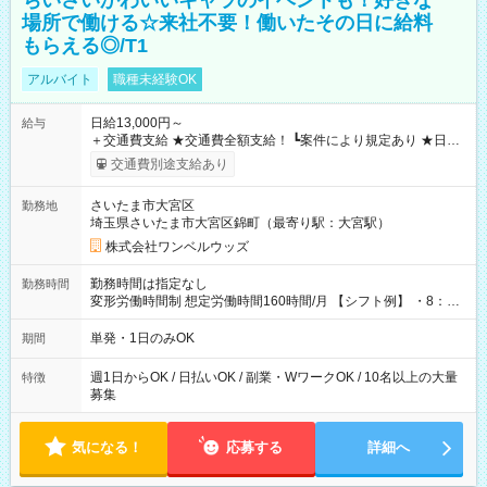
ちいさいかわいいキャラのイベントも！好きな
場所で働ける☆来社不要！働いたその日に給料
もらえる◎/T1
アルバイト
職種未経験OK
日給13,000円～
給与
＋交通費支給 ★交通費全額支給！ ┗案件により規定あり ★日払
いOK！（規定あり） ┗働いたその日に現金GET♪ お仕事後はコ
交通費別途支給あり
ンビニATMから 日払い分を引き落とせます！ 【試用期間】試
用期間なし
さいたま市大宮区
勤務地
埼玉県さいたま市大宮区錦町（最寄り駅：大宮駅）
株式会社ワンベルウッズ
勤務時間は指定なし
勤務時間
変形労働時間制 想定労働時間160時間/月 【シフト例】 ・8：00
～21：00
単発・1日のみOK
期間
週1日からOK / 日払いOK / 副業・WワークOK / 10名以上の大量
特徴
募集
気になる！
応募する
詳細へ