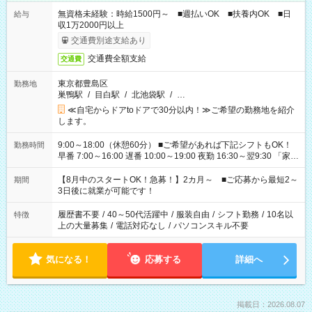
無資格未経験：時給1500円～ ■週払いOK ■扶養内OK ■日
給与
収1万2000円以上
交通費別途支給あり
交通費全額支給
交通費
東京都豊島区
勤務地
巣鴨駅
/
目白駅
/
北池袋駅
/
…
≪自宅からドアtoドアで30分以内！≫ご希望の勤務地を紹介
します。
9:00～18:00（休憩60分） ■ご希望があれば下記シフトもOK！
勤務時間
早番 7:00～16:00 遅番 10:00～19:00 夜勤 16:30～翌9:30 「家族
と休みを合わせたい」 「余裕を持って夕飯の準備がしたい」
「できれば残業はしたくない」 など、ご希望を教えてください
【8月中のスタートOK！急募！】2カ月～ ■ご応募から最短2～
期間
ね。 ※Wワーク希望の方へ 今ご覧のお仕事で希望する勤務時間
3日後に就業が可能です！
と、もう1つのお仕事の勤務時間。 合計で週40時間を超える場
合は応募できません。
履歴書不要
/
40～50代活躍中
/
服装自由
/
シフト勤務
/
10名以
特徴
上の大量募集
/
電話対応なし
/
パソコンスキル不要
気になる！
応募する
詳細へ
掲載日：2026.08.07