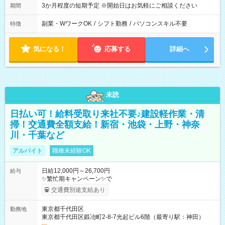
3か月程度の短期予定 ※開始日はお気軽にご相談ください
期間
副業・WワークOK
/
シフト勤務
/
パソコンスキル不要
特徴
気になる！
応募する
詳細へ
未読
日払い可！給料受取り来社不要♪建設軽作業・清
掃！交通費全額支給！新宿・池袋・上野・神奈
川・千葉など
アルバイト
職種未経験OK
日給12,000円～26,700円
給与
✨繁忙期キャンペーン✨で
交通費別途支給あり
東京都千代田区
勤務地
東京都千代田区鍛冶町2-8-7光起ビル6階（最寄り駅：神田）