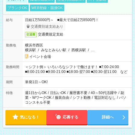
ブランクOK
WEB登録・面接OK
日給1万5000円～ ■最大で日給2万8500円！
給与
交通費別途支給あり
交通費規定支給
交通費
横浜市西区
勤務地
横浜駅
/
みなとみらい駅
/
西横浜駅
/
…
イベント会場
＜シフト例＞ いろいろなシフトで働けます！ ■7:00-24:00
勤務時間
■8:00-21:00 ■9:00-21:00 ■18:00-翌7:00 ■20:30-翌11:00 など
単発1日～OK!
期間
週1日からOK
/
日払いOK
/
履歴書不要
/
40～50代活躍中
/
副
特徴
業・WワークOK
/
服装自由
/
シフト勤務
/
電話対応なし
/
パソ
コンスキル不要
気になる！
応募する
詳細へ