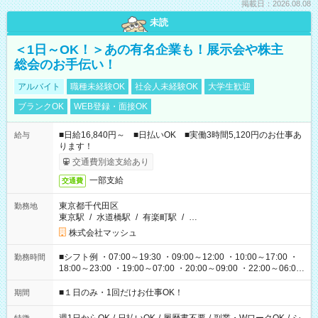
掲載日：2026.08.08
未読
＜1日～OK！＞あの有名企業も！展示会や株主
総会のお手伝い！
アルバイト
職種未経験OK
社会人未経験OK
大学生歓迎
ブランクOK
WEB登録・面接OK
■日給16,840円～ ■日払いOK ■実働3時間5,120円のお仕事あ
給与
ります！
交通費別途支給あり
一部支給
交通費
東京都千代田区
勤務地
東京駅
/
水道橋駅
/
有楽町駅
/
…
株式会社マッシュ
■シフト例 ・07:00～19:30 ・09:00～12:00 ・10:00～17:00 ・
勤務時間
18:00～23:00 ・19:00～07:00 ・20:00～09:00 ・22:00～06:00
etc ★最短で3時間で5,120円のお仕事から 15時間で2万円近く稼
げるお仕事も！ ご希望のお時間に合わせてご紹介！ ※シフトは
■１日のみ・1回だけお仕事OK！
期間
現場によって異なります。 ※勿論、休憩時間はあるのでご安心
ください！