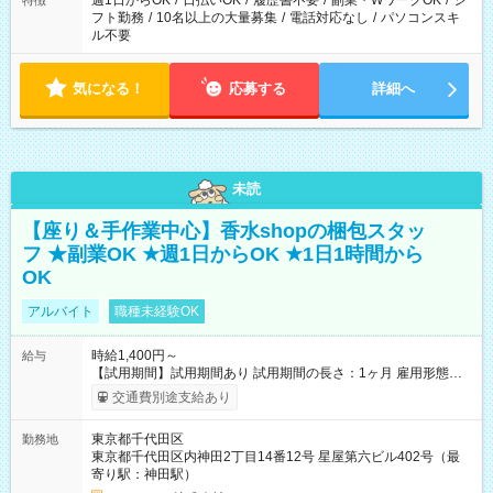
週1日からOK
/
日払いOK
/
履歴書不要
/
副業・WワークOK
/
シ
特徴
フト勤務
/
10名以上の大量募集
/
電話対応なし
/
パソコンスキ
ル不要
気になる！
応募する
詳細へ
未読
【座り＆手作業中心】香水shopの梱包スタッ
フ ★副業OK ★週1日からOK ★1日1時間から
OK
アルバイト
職種未経験OK
時給1,400円～
給与
【試用期間】試用期間あり 試用期間の長さ：1ヶ月 雇用形態、
給与は本採用時と同じです。
交通費別途支給あり
東京都千代田区
勤務地
東京都千代田区内神田2丁目14番12号 星屋第六ビル402号（最
寄り駅：神田駅）