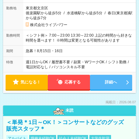
東京都文京区
勤務地
後楽園駅から徒歩5分
/
水道橋駅から徒歩5分
/
春日(東京都)駅
から徒歩7分
株式会社ライブパワー
＜シフト例＞ 7:00～23:00 13:30～22:00 上記の時間から好きな
勤務時間
時間を選べます！ ※時間は変更となる可能性があります
急募！8月15日・16日
期間
週1日からOK
/
履歴書不要
/
副業・WワークOK
/
シフト勤務
/
特徴
電話対応なし
/
パソコンスキル不要
気になる！
応募する
詳細へ
掲載日：2026.08.07
未読
＜単発＊1日～OK！＞コンサートなどのグッズ
販売スタッフ＊
アルバイト
職種未経験OK
社会人未経験OK
大学生歓迎