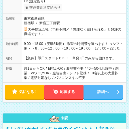
OK(規定あり)
交通費別途支給あり
東京都新宿区
勤務地
新宿駅
/
新宿三丁目駅
大手物流会社（年齢不問／「無理なく続けられる」と好評の
職場です！）
9:00～18:00（実動8時間） 希望の時間帯を選べます！ ＜シフト
勤務時間
例＞ ・8：30～12：00 ・10：00～19：00 ・17：00～22：00
・13：00～22：00 ・22：00～翌6：00 など
【急募】即日スタートＯＫ！ 単発1日のみから働けます。
期間
週1日からOK
/
日払いOK
/
履歴書不要
/
40～50代活躍中
/
副
特徴
業・WワークOK
/
服装自由
/
シフト勤務
/
10名以上の大量募
集
/
電話対応なし
/
パソコンスキル不要
気になる！
応募する
詳細へ
未読