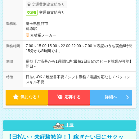
交通費別途支給あり
交通費支給有り
交通費
埼玉県熊谷市
勤務地
籠原駅
素材系メーカー
7:00～15:00 15:00～22:00 22:00～7:00 ※表記のうち実働6時間
勤務時間
15分から8時間です。
長期【ご応募から1週間以内(最短2日目)のスピード就業が可能】
期間
即日～
日払いOK
/
履歴書不要
/
シフト勤務
/
電話対応なし
/
パソコン
特徴
スキル不要
気になる！
応募する
詳細へ
未読
【日払い・未経験歓迎！】稼ぎたい日にサクッ