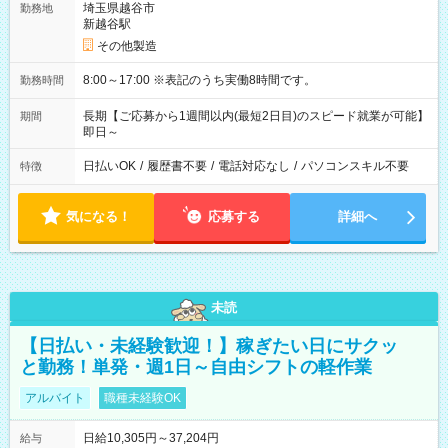
埼玉県越谷市
勤務地
新越谷駅
その他製造
8:00～17:00 ※表記のうち実働8時間です。
勤務時間
長期【ご応募から1週間以内(最短2日目)のスピード就業が可能】
期間
即日～
日払いOK
/
履歴書不要
/
電話対応なし
/
パソコンスキル不要
特徴
気になる！
応募する
詳細へ
未読
【日払い・未経験歓迎！】稼ぎたい日にサクッ
と勤務！単発・週1日～自由シフトの軽作業
アルバイト
職種未経験OK
日給10,305円～37,204円
給与