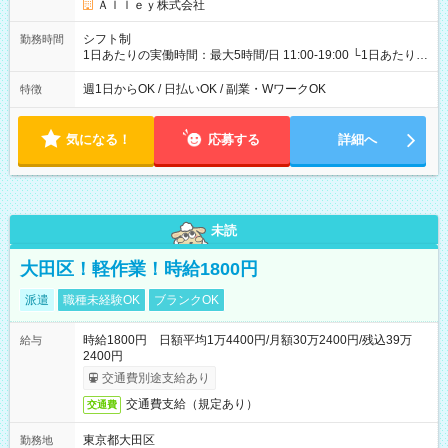
Ａｌｌｅｙ株式会社
シフト制
勤務時間
1日あたりの実働時間：最大5時間/日 11:00-19:00 └1日あたりの
実働時間：1-5時間 └上記の時間帯内であれば、いつでも勤務可
能！ └平日・土曜日の中で、お好きな曜日でご勤務いただけま
週1日からOK / 日払いOK / 副業・WワークOK
特徴
す！ 【シフト例】 ・11:00～14:00 ・16:30～19:00 ・13:00～
18:00 などのように、自由な働き方が可能なお仕事です！
気になる！
応募する
詳細へ
未読
大田区！軽作業！時給1800円
派遣
職種未経験OK
ブランクOK
時給1800円 日額平均1万4400円/月額30万2400円/残込39万
給与
2400円
交通費別途支給あり
交通費支給（規定あり）
交通費
東京都大田区
勤務地