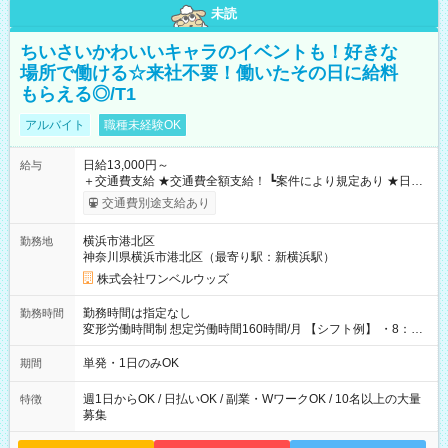
未読
ちいさいかわいいキャラのイベントも！好きな
場所で働ける☆来社不要！働いたその日に給料
もらえる◎/T1
アルバイト
職種未経験OK
日給13,000円～
給与
＋交通費支給 ★交通費全額支給！ ┗案件により規定あり ★日払
いOK！（規定あり） ┗働いたその日に現金GET♪ お仕事後はコ
交通費別途支給あり
ンビニATMから 日払い分を引き落とせます！ 【試用期間】試
用期間なし
横浜市港北区
勤務地
神奈川県横浜市港北区（最寄り駅：新横浜駅）
株式会社ワンベルウッズ
勤務時間は指定なし
勤務時間
変形労働時間制 想定労働時間160時間/月 【シフト例】 ・8：00
～21：00
単発・1日のみOK
期間
週1日からOK / 日払いOK / 副業・WワークOK / 10名以上の大量
特徴
募集