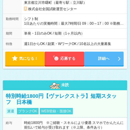
東京都立川市曙町（最寄り駅：立川駅）
×8時間＝日収10,400円＋交通費 ※当日の役割により時給＋100
円の場合あり ・国家試験 7:00～13:30（休憩なし） 時給1,300
株式会社全国試験運営センター
円（役割手当＋100円）×6時間＝日収8,400円＋交通費 【試用期
間】試用期間なし
シフト制
勤務時間
1日あたりの実働時間：最大7時間/日 09：00～17：00 ※勤務時
間は 試験により異なります。
単発・1日のみOK / 短期（1ヶ月以内）
期間
週1日からOK / 副業・WワークOK / 10名以上の大量募集
特徴
気になる！
応募する
詳細へ
未読
特別時給1800円【ヴァレクストラ】短期スタッ
フ 日本橋
派遣
ブランクOK
WEB登録・面接OK
時給1800円 ※ご経験・スキルにより優遇 スマホでかんたんに
給与
前払いで給与が受け取れます（※上限、条件あり）