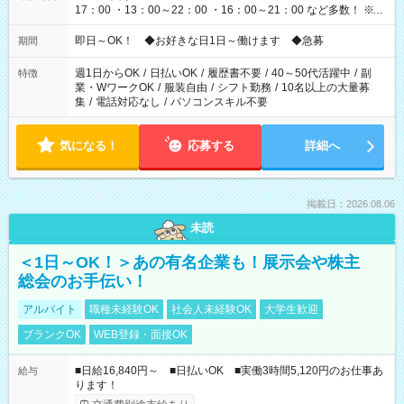
17：00 ・13：00～22：00 ・16：00～21：00 など多数！ ※お
仕事により勤務時間が異なります
即日～OK！ ◆お好きな日1日～働けます ◆急募
期間
週1日からOK
/
日払いOK
/
履歴書不要
/
40～50代活躍中
/
副
特徴
業・WワークOK
/
服装自由
/
シフト勤務
/
10名以上の大量募
集
/
電話対応なし
/
パソコンスキル不要
気になる！
応募する
詳細へ
掲載日：2026.08.06
未読
＜1日～OK！＞あの有名企業も！展示会や株主
総会のお手伝い！
アルバイト
職種未経験OK
社会人未経験OK
大学生歓迎
ブランクOK
WEB登録・面接OK
■日給16,840円～ ■日払いOK ■実働3時間5,120円のお仕事あ
給与
ります！