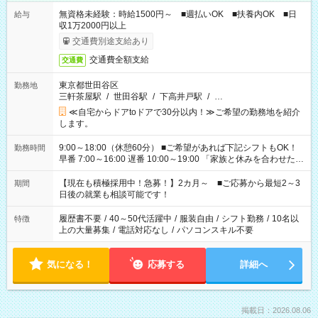
無資格未経験：時給1500円～ ■週払いOK ■扶養内OK ■日
給与
収1万2000円以上
交通費別途支給あり
交通費全額支給
交通費
東京都世田谷区
勤務地
三軒茶屋駅
/
世田谷駅
/
下高井戸駅
/
…
≪自宅からドアtoドアで30分以内！≫ご希望の勤務地を紹介
します。
9:00～18:00（休憩60分） ■ご希望があれば下記シフトもOK！
勤務時間
早番 7:00～16:00 遅番 10:00～19:00 「家族と休みを合わせた
い」 「余裕を持って夕飯の準備がしたい」 「できれば残業はし
たくない」 など、ご希望を教えてくださいね。 ※Wワーク希望
【現在も積極採用中！急募！】2カ月～ ■ご応募から最短2～3
期間
の方へ 今ご覧のお仕事で希望する勤務時間と、もう1つのお仕事
日後の就業も相談可能です！
の勤務時間。 合計で週40時間を超える場合は応募できません。
履歴書不要
/
40～50代活躍中
/
服装自由
/
シフト勤務
/
10名以
特徴
上の大量募集
/
電話対応なし
/
パソコンスキル不要
気になる！
応募する
詳細へ
掲載日：2026.08.06