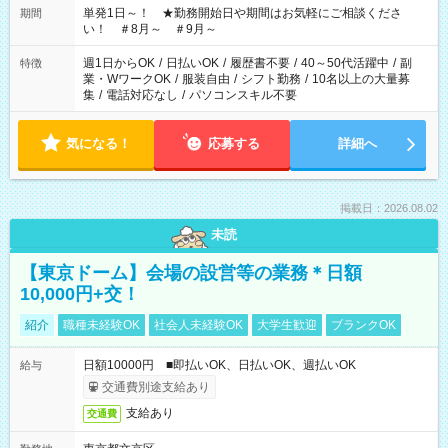
単発1日～！ ★勤務開始日や期間はお気軽にご相談くださ
期間
い！ ＃8月～ ＃9月～
週1日からOK
/
日払いOK
/
履歴書不要
/
40～50代活躍中
/
副
特徴
業・WワークOK
/
服装自由
/
シフト勤務
/
10名以上の大量募
集
/
電話対応なし
/
パソコンスキル不要
気になる！
応募する
詳細へ
掲載日：2026.08.02
未読
【東京ドーム】会場の設営等の業務＊日額
10,000円+交！
紹介
職種未経験OK
社会人未経験OK
大学生歓迎
ブランクOK
日額10000円 ■即払いOK、日払いOK、週払いOK
給与
交通費別途支給あり
支給あり
交通費