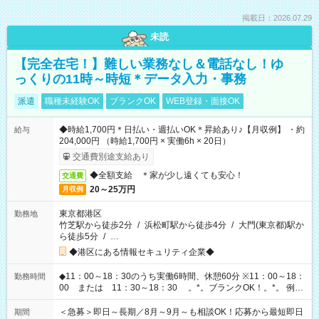
掲載日：2026.07.29
未読
【完全在宅！】難しい業務なし＆電話なし！ゆ
っくりの11時～時短＊データ入力・事務
派遣
職種未経験OK
ブランクOK
WEB登録・面接OK
◆時給1,700円＊日払い・週払いOK＊昇給あり♪【月収例】 ・約
給与
204,000円 （時給1,700円 × 実働6h × 20日）
交通費別途支給あり
◆全額支給 ＊家が少し遠くても安心！
交通費
20～25万円
月収例
東京都港区
勤務地
竹芝駅から徒歩2分
/
浜松町駅から徒歩4分
/
大門(東京都)駅か
ら徒歩5分
/
…
◆港区にある情報セキュリティ企業◆
◆11：00～18：30のうち実働6時間、休憩60分 ※11：00～18：
勤務時間
00 または 11：30～18：30 。*。ブランクOK！。*。 例え
ば前職が、 在宅/財団法人/事務/コールセンター/受付/販売/カフェ
スタッフ スイーツ販売/ホテルフロント/化粧品販売/など 様々な
＜急募＞即日～長期／8月～9月～も相談OK！応募から最短即日
期間