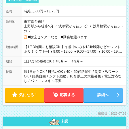
時給1,500円～1,875円
給与
東京都台東区
勤務地
上野駅から徒歩5分
/
浅草駅から徒歩5分
/
浅草橋駅から徒歩5
分
/
…
■物流センターなど ■勤務地選べます
【1日3時間～も相談OK!】午前中のみや18時以降などのシフト
勤務時間
あり！ シフト例 ▼9:00～12:00 ▼9:00～17:00 ▼10:00～19:00
▼18:00～21:00
1日だけの単発OK！＃8月～ ＃9月～
期間
週1日からOK
/
日払いOK
/
40～50代活躍中
/
副業・Wワーク
特徴
OK
/
服装自由
/
シフト勤務
/
10名以上の大量募集
/
電話対応な
し
/
パソコンスキル不要
気になる！
応募する
詳細へ
掲載日：2026.07.23
未読