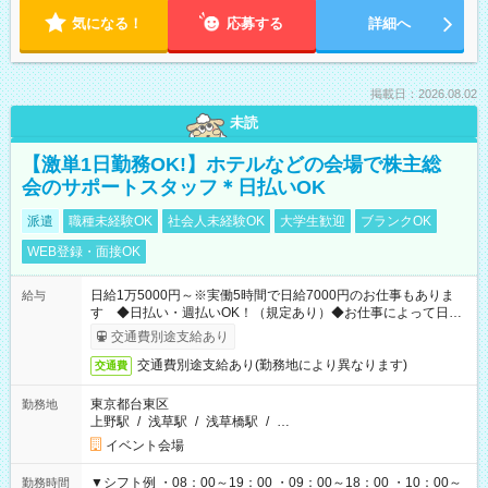
気になる！
応募する
詳細へ
掲載日：2026.08.02
未読
【激単1日勤務OK!】ホテルなどの会場で株主総
会のサポートスタッフ＊日払いOK
派遣
職種未経験OK
社会人未経験OK
大学生歓迎
ブランクOK
WEB登録・面接OK
日給1万5000円～※実働5時間で日給7000円のお仕事もありま
給与
す ◆日払い・週払いOK！（規定あり）◆お仕事によって日給
も異なります
交通費別途支給あり
交通費別途支給あり(勤務地により異なります)
交通費
東京都台東区
勤務地
上野駅
/
浅草駅
/
浅草橋駅
/
…
イベント会場
▼シフト例 ・08：00～19：00 ・09：00～18：00 ・10：00～
勤務時間