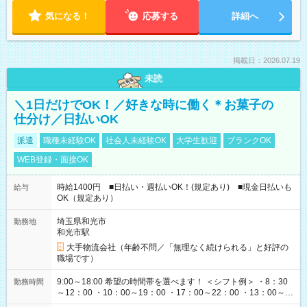
気になる！
応募する
詳細へ
掲載日：2026.07.19
未読
＼1日だけでOK！／好きな時に働く＊お菓子の
仕分け／日払いOK
派遣
職種未経験OK
社会人未経験OK
大学生歓迎
ブランクOK
WEB登録・面接OK
時給1400円 ■日払い・週払いOK！(規定あり) ■現金日払いも
給与
OK（規定あり）
埼玉県和光市
勤務地
和光市駅
大手物流会社（年齢不問／「無理なく続けられる」と好評の
職場です）
9:00～18:00 希望の時間帯を選べます！ ＜シフト例＞ ・8：30
勤務時間
～12：00 ・10：00～19：00 ・17：00～22：00 ・13：00～
22：00 ・22：00～翌6：00 など