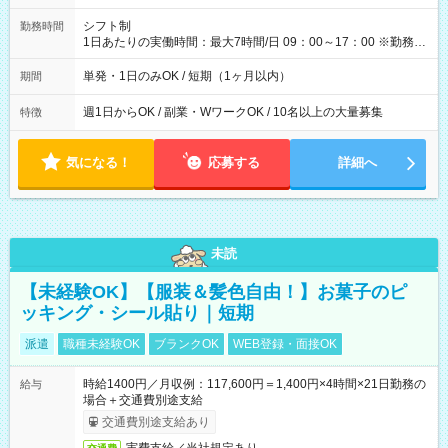
円（役割手当＋100円）×6時間＝日収8,400円＋交通費 【試用期
間】試用期間なし
シフト制
勤務時間
1日あたりの実働時間：最大7時間/日 09：00～17：00 ※勤務時
間は 試験により異なります。
単発・1日のみOK / 短期（1ヶ月以内）
期間
週1日からOK / 副業・WワークOK / 10名以上の大量募集
特徴
気になる！
応募する
詳細へ
未読
【未経験OK】【服装＆髪色自由！】お菓子のピ
ッキング・シール貼り｜短期
派遣
職種未経験OK
ブランクOK
WEB登録・面接OK
時給1400円／月収例：117,600円＝1,400円×4時間×21日勤務の
給与
場合＋交通費別途支給
交通費別途支給あり