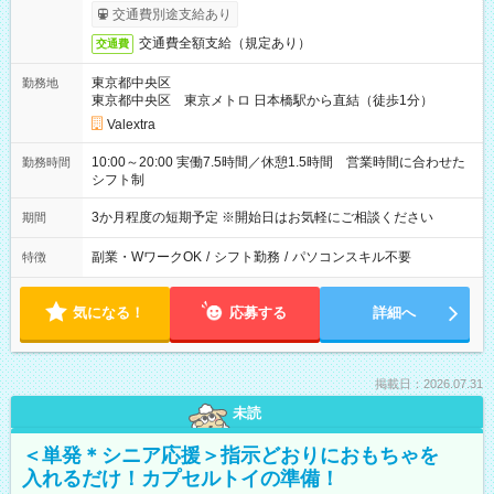
交通費別途支給あり
交通費全額支給（規定あり）
交通費
東京都中央区
勤務地
東京都中央区 東京メトロ 日本橋駅から直結（徒歩1分）
Valextra
10:00～20:00 実働7.5時間／休憩1.5時間 営業時間に合わせた
勤務時間
シフト制
3か月程度の短期予定 ※開始日はお気軽にご相談ください
期間
副業・WワークOK
/
シフト勤務
/
パソコンスキル不要
特徴
気になる！
応募する
詳細へ
掲載日：2026.07.31
未読
＜単発＊シニア応援＞指示どおりにおもちゃを
入れるだけ！カプセルトイの準備！