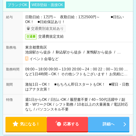
ブランクOK
WEB登録・面接OK
日勤日給：1万円～ 夜勤日給：1万2500円～ ■日払い
給与
OK！ ■日給保証あり！
交通費別途支給あり
交通費規定支給
交通費
東京都豊島区
勤務地
池袋駅から徒歩
/
駒込駅から徒歩
/
巣鴨駅から徒歩
/
…
イベント会場など
09:00～18:00 09:00～13:00 20:00～24：00 22：00～31:00 …
勤務時間
など1日4時間～OK！ その他シフトもございます！ お気軽にご
相談ください！
激短1日～OK！ ■もちろん即日スタートもOK！ ■曜日・日数
期間
はアナタ次第！
週1日からOK
/
日払いOK
/
履歴書不要
/
40～50代活躍中
/
副
特徴
業・WワークOK
/
シフト勤務
/
10名以上の大量募集
/
電話対応
なし
/
パソコンスキル不要
気になる！
応募する
詳細へ