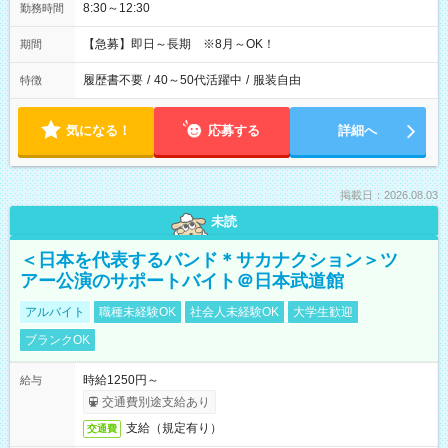
8:30～12:30
勤務時間
【急募】即日～長期 ※8月～OK！
期間
履歴書不要
/
40～50代活躍中
/
服装自由
特徴
気になる！
応募する
詳細へ
掲載日：2026.08.03
未読
＜日本を代表するバンド＊サカナクション＞ツ
アー公演のサポートバイト＠日本武道館
アルバイト
職種未経験OK
社会人未経験OK
大学生歓迎
ブランクOK
時給1250円～
給与
交通費別途支給あり
支給（規定有り）
交通費