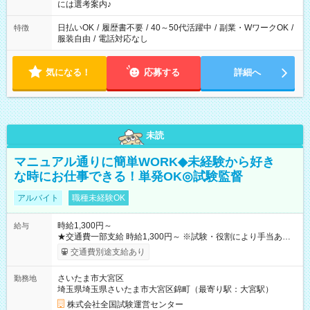
業界から入社して活躍されています♪
には選考案内♪
日払いOK
/
履歴書不要
/
40～50代活躍中
/
副業・WワークOK
/
特徴
服装自由
/
電話対応なし
気になる！
応募する
詳細へ
未読
マニュアル通りに簡単WORK◆未経験から好き
な時にお仕事できる！単発OK◎試験監督
アルバイト
職種未経験OK
時給1,300円～
給与
★交通費一部支給 時給1,300円～ ※試験・役割により手当あり
※勤務回数により昇給あり 【即給（前払い）オプションあ
交通費別途支給あり
り！】 希望される場合、勤務から1週間ほどで給与の一部を受け
取れます。 ※手数料418円がかかります。 【過去試験日の収入
さいたま市大宮区
勤務地
例】 ・河合塾模擬試験 8:30～17:30（休憩1時間） 時給1,300円
埼玉県埼玉県さいたま市大宮区錦町（最寄り駅：大宮駅）
×8時間＝日収10,400円＋交通費 ※当日の役割により時給＋100
円の場合あり ・国家試験 7:00～13:30（休憩なし） 時給1,300
株式会社全国試験運営センター