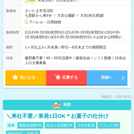
実費支給／当社規定あり。
交通費
さいたま市見沼区
勤務地
七里駅から車6分
/
大宮公園駅
/
大宮(埼玉県)駅
アパレル・日用雑貨
(1)14:00-18:00(休憩0分) (2)14:00-19:00(休憩0分) (3)14:00-
勤務時間
19:30(休憩0分) (4)14:00-20:00(休憩45分) ※お好きな時間が選べ
ます
1ヶ月以上3ヶ月未満／即日～8月末までの期間限定
期間
履歴書不要
/
40～50代活躍中
/
服装自由
/
シフト勤務
/
10名以
特徴
上の大量募集
気になる！
応募する
詳細へ
掲載日：2026.08.03
未読
＼来社不要／単発1日OK＊お菓子の仕分け
派遣
職種未経験OK
社会人未経験OK
大学生歓迎
ブランクOK
WEB登録・面接OK