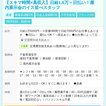
【スキマ時間×高収入】日給1.5万～日払い！屋
内展示会のイス並べスタッフ
派遣
職種未経験OK
社会人未経験OK
大学生歓迎
ブランクOK
WEB登録・面接OK
日給1万5000円～※実働5時間で日給7000円のお仕事もありま
給与
す ◆日払い・週払いOK！（規定あり）◆お仕事によって日給
も異なります
交通費別途支給あり
交通費別途支給あり(勤務地により異なります)
交通費
千葉県浦安市
勤務地
浦安(千葉県)駅
/
舞浜駅
/
新浦安駅
/
…
屋内展示会場
▼シフト例 ・08：00～19：00 ・09：00～18：00 ・10：00～
勤務時間
17：00 ・13：00～22：00 ・16：00～21：00 など多数！ ※お
仕事により勤務時間が異なります
お好きな日1日～OK！すぐに働けます！ ◆急募
期間
週1日からOK
/
日払いOK
/
履歴書不要
/
40～50代活躍中
/
副
特徴
業・WワークOK
/
服装自由
/
シフト勤務
/
10名以上の大量募
集
/
電話対応なし
/
パソコンスキル不要