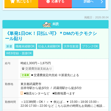
気になる！
応募する
詳細へ
掲載日：2026.08.04
未読
《単発1日OK！日払い可》＊DMのモクモクシ
ール貼り
派遣
職種未経験OK
社会人未経験OK
大学生歓迎
ブランクOK
WEB登録・面接OK
時給1,300円～1,875円
給与
交通費別途支給あり
■ 交通費規定内支給 ※派遣先による
交通費
東京都武蔵野市
勤務地
吉祥寺駅から徒歩5分
/
武蔵境駅から徒歩5分
■物流センターなど ■勤務地選べます
＜1日3時間～OK！＞ ▼ 例えば… ▼ 15:00～18:00 15:00～
勤務時間
22:00 17:00～22:00 など こちら以外の時間もお気軽にご相談く
ださい！