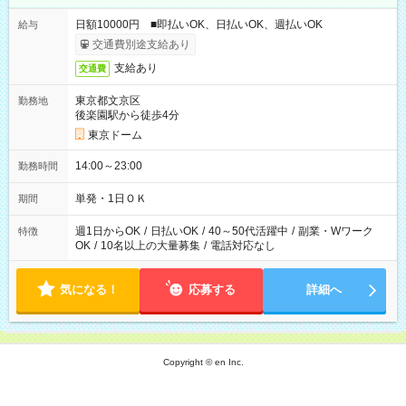
日額10000円 ■即払いOK、日払いOK、週払いOK
給与
交通費別途支給あり
支給あり
交通費
東京都文京区
勤務地
後楽園駅から徒歩4分
東京ドーム
14:00～23:00
勤務時間
単発・1日ＯＫ
期間
週1日からOK
/
日払いOK
/
40～50代活躍中
/
副業・Wワーク
特徴
OK
/
10名以上の大量募集
/
電話対応なし
気になる！
応募する
詳細へ
Copyright © en Inc.