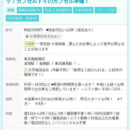
ッ！カプセルトイのカプセル準備！
派遣
職種未経験OK
社会人未経験OK
大学生歓迎
ブランクOK
WEB登録・面接OK
時給1500円 ■現金日払いもOK（規定あり）
給与
交通費別途支給あり
一部支給 ※登録後、選んだお仕事によって条件が異なる
交通費
ことがあります
東京都板橋区
勤務地
成増駅
/
板橋駅
/
東武練馬駅
/
…
大手物流会社（年齢不問／「無理なく続けられる」と好評の
職場です！）
9:00～18:00など ■希望の時間帯を選べます！ ▼他にも様々な時
勤務時間
間帯でお仕事をご用意しています！ ＜シフト例＞ 8:30～12:00
17:00～22:00 13:00～22:00 22:00～翌6:00 など
≪急募≫1日のみの単発からOK！ 即日スタートもOK！ ＃7
期間
月～ ＃8月～
週1日からOK
/
日払いOK
/
履歴書不要
/
40～50代活躍中
/
副
特徴
業・WワークOK
/
服装自由
/
シフト勤務
/
10名以上の大量募
集
/
電話対応なし
/
パソコンスキル不要