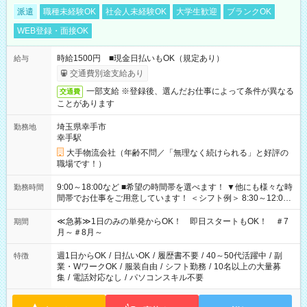
派遣
職種未経験OK
社会人未経験OK
大学生歓迎
ブランクOK
WEB登録・面接OK
時給1500円 ■現金日払いもOK（規定あり）
給与
交通費別途支給あり
一部支給 ※登録後、選んだお仕事によって条件が異なる
交通費
ことがあります
埼玉県幸手市
勤務地
幸手駅
大手物流会社（年齢不問／「無理なく続けられる」と好評の
職場です！）
9:00～18:00など ■希望の時間帯を選べます！ ▼他にも様々な時
勤務時間
間帯でお仕事をご用意しています！ ＜シフト例＞ 8:30～12:00
17:00～22:00 13:00～22:00 22:00～翌6:00 など
≪急募≫1日のみの単発からOK！ 即日スタートもOK！ ＃7
期間
月～＃8月～
週1日からOK
/
日払いOK
/
履歴書不要
/
40～50代活躍中
/
副
特徴
業・WワークOK
/
服装自由
/
シフト勤務
/
10名以上の大量募
集
/
電話対応なし
/
パソコンスキル不要