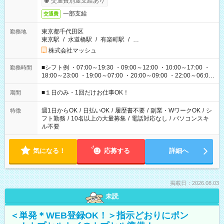
交通費別途支給あり
一部支給
交通費
東京都千代田区
勤務地
東京駅
/
水道橋駅
/
有楽町駅
/
…
株式会社マッシュ
■シフト例 ・07:00～19:30 ・09:00～12:00 ・10:00～17:00 ・
勤務時間
18:00～23:00 ・19:00～07:00 ・20:00～09:00 ・22:00～06:00
etc ★最短で3時間で5,120円のお仕事から 15時間で2万円近く稼
げるお仕事も！ ご希望のお時間に合わせてご紹介！ ※シフトは
■１日のみ・1回だけお仕事OK！
期間
現場によって異なります。 ※勿論、休憩時間はあるのでご安心
ください！
週1日からOK
/
日払いOK
/
履歴書不要
/
副業・WワークOK
/
シ
特徴
フト勤務
/
10名以上の大量募集
/
電話対応なし
/
パソコンスキ
ル不要
気になる！
応募する
詳細へ
掲載日：2026.08.03
未読
＜単発＊WEB登録OK！＞指示どおりにポン