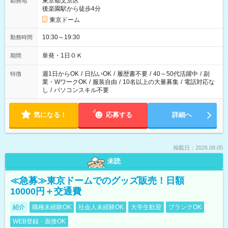
東京都文京区
勤務地
後楽園駅から徒歩4分
東京ドーム
10:30～19:30
勤務時間
単発・1日ＯＫ
期間
週1日からOK
/
日払いOK
/
履歴書不要
/
40～50代活躍中
/
副
特徴
業・WワークOK
/
服装自由
/
10名以上の大量募集
/
電話対応な
し
/
パソコンスキル不要
気になる！
応募する
詳細へ
掲載日：2026.08.05
未読
≪急募≫東京ドームでのグッズ販売！日額
10000円＋交通費
紹介
職種未経験OK
社会人未経験OK
大学生歓迎
ブランクOK
WEB登録・面接OK