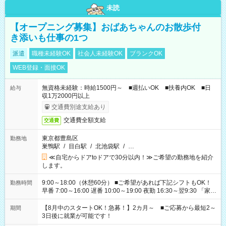
未読
【オープニング募集】おばあちゃんのお散歩付
き添いも仕事の1つ
派遣
職種未経験OK
社会人未経験OK
ブランクOK
WEB登録・面接OK
無資格未経験：時給1500円～ ■週払いOK ■扶養内OK ■日
給与
収1万2000円以上
交通費別途支給あり
交通費全額支給
交通費
東京都豊島区
勤務地
巣鴨駅
/
目白駅
/
北池袋駅
/
…
≪自宅からドアtoドアで30分以内！≫ご希望の勤務地を紹介
します。
9:00～18:00（休憩60分） ■ご希望があれば下記シフトもOK！
勤務時間
早番 7:00～16:00 遅番 10:00～19:00 夜勤 16:30～翌9:30 「家族
と休みを合わせたい」 「余裕を持って夕飯の準備がしたい」
「できれば残業はしたくない」 など、ご希望を教えてください
【8月中のスタートOK！急募！】2カ月～ ■ご応募から最短2～
期間
ね。 ※Wワーク希望の方へ 今ご覧のお仕事で希望する勤務時間
3日後に就業が可能です！
と、もう1つのお仕事の勤務時間。 合計で週40時間を超える場