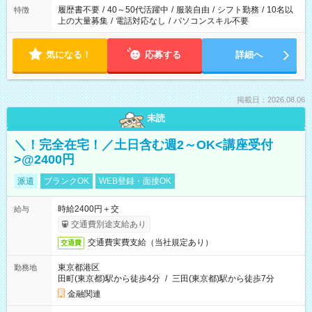
合は応募できません。
履歴書不要
/
40～50代活躍中
/
服装自由
/
シフト勤務
/
10名以
特徴
上の大量募集
/
電話対応なし
/
パソコンスキル不要
気になる！
応募する
詳細へ
掲載日：2026.08.06
未読
＼！完全在宅！／土日含む週2～OK<講座受付
>@2400円
派遣
ブランクOK
WEB登録・面接OK
時給2400円＋交
給与
交通費別途支給あり
交通費実費支給（当社規定あり）
交通費
東京都港区
勤務地
田町(東京都)駅から徒歩4分
/
三田(東京都)駅から徒歩7分
金融関連