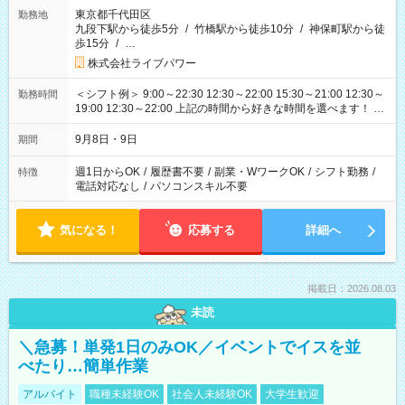
東京都千代田区
勤務地
九段下駅から徒歩5分
/
竹橋駅から徒歩10分
/
神保町駅から徒
歩15分
/
…
株式会社ライブパワー
＜シフト例＞ 9:00～22:30 12:30～22:00 15:30～21:00 12:30～
勤務時間
19:00 12:30～22:00 上記の時間から好きな時間を選べます！ ※
時間は変更となる可能性があります
9月8日・9日
期間
週1日からOK
/
履歴書不要
/
副業・WワークOK
/
シフト勤務
/
特徴
電話対応なし
/
パソコンスキル不要
気になる！
応募する
詳細へ
掲載日：2026.08.03
未読
＼急募！単発1日のみOK／イベントでイスを並
べたり…簡単作業
アルバイト
職種未経験OK
社会人未経験OK
大学生歓迎