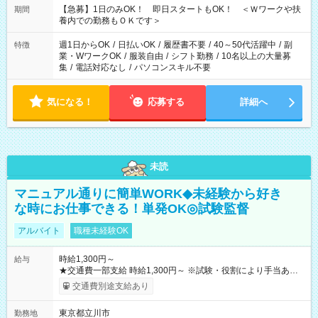
【急募】1日のみOK！ 即日スタートもOK！ ＜Ｗワークや扶
期間
養内での勤務もＯＫです＞
週1日からOK
/
日払いOK
/
履歴書不要
/
40～50代活躍中
/
副
特徴
業・WワークOK
/
服装自由
/
シフト勤務
/
10名以上の大量募
集
/
電話対応なし
/
パソコンスキル不要
気になる！
応募する
詳細へ
未読
マニュアル通りに簡単WORK◆未経験から好き
な時にお仕事できる！単発OK◎試験監督
アルバイト
職種未経験OK
時給1,300円～
給与
★交通費一部支給 時給1,300円～ ※試験・役割により手当あり
※勤務回数により昇給あり 【即給（前払い）オプションあ
交通費別途支給あり
り！】 希望される場合、勤務から1週間ほどで給与の一部を受け
取れます。 ※手数料418円がかかります。 【過去試験日の収入
東京都立川市
勤務地
例】 ・河合塾模擬試験 8:30～17:30（休憩1時間） 時給1,300円