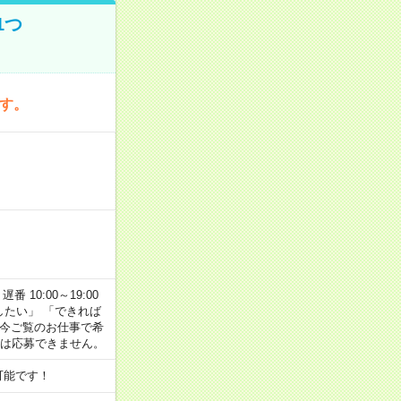
1つ
です。
番 10:00～19:00
がしたい」 「できれば
 今ご覧のお仕事で希
合は応募できません。
可能です！