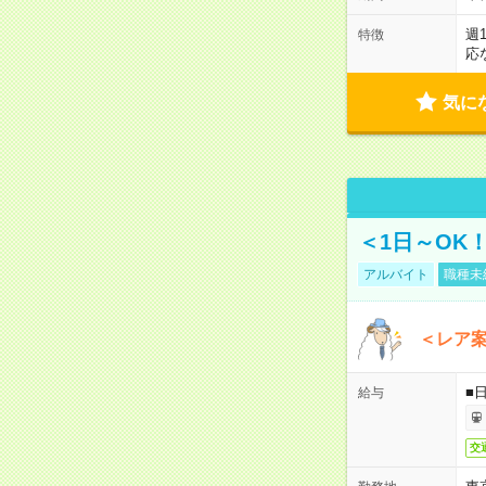
週
特徴
応
気に
＜1日～OK
アルバイト
職種未
＜レア
■
給与
交