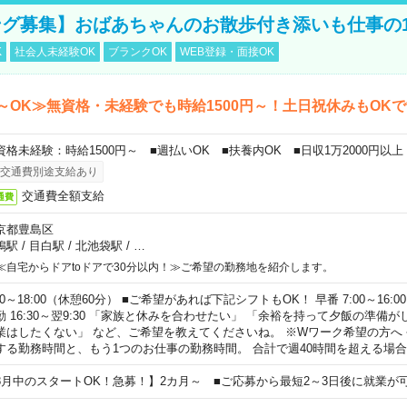
グ募集】おばあちゃんのお散歩付き添いも仕事の
K
社会人未経験OK
ブランクOK
WEB登録・面接OK
～OK≫無資格・未経験でも時給1500円～！土日祝休みもOK
資格未経験：時給1500円～ ■週払いOK ■扶養内OK ■日収1万2000円以上
交通費別途支給あり
交通費全額支給
通費
京都豊島区
鴨駅
/
目白駅
/
北池袋駅
/
…
≪自宅からドアtoドアで30分以内！≫ご希望の勤務地を紹介します。
00～18:00（休憩60分） ■ご希望があれば下記シフトもOK！ 早番 7:00～16:00 遅
勤 16:30～翌9:30 「家族と休みを合わせたい」 「余裕を持って夕飯の準備
業はしたくない」 など、ご希望を教えてくださいね。 ※Wワーク希望の方へ
する勤務時間と、もう1つのお仕事の勤務時間。 合計で週40時間を超える場
8月中のスタートOK！急募！】2カ月～ ■ご応募から最短2～3日後に就業が