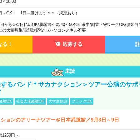
00～18:00
日～OK！ 1日～働けます＾＾（規定あり）
1日からOK
/
日払いOK
/
履歴書不要
/
40～50代活躍中
/
副業・WワークOK
/
服装自
上の大量募集
/
電話対応なし
/
パソコンスキル不要
なる！
応募する
詳
未読
表するバンド＊サカナクション＞ツアー公演のサポ
館
経験OK
社会人未経験OK
大学生歓迎
ブランクOK
ションのアリーナツアー＠日本武道館／9月8日～9日
給1250円～