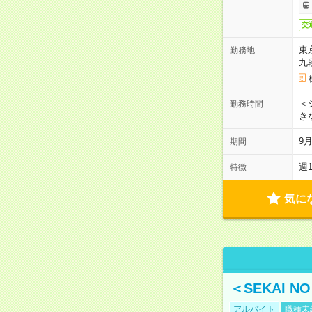
交
東
勤務地
九
＜シ
勤務時間
き
9
期間
週
特徴
気に
＜SEKAI 
アルバイト
職種未