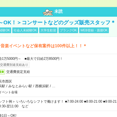
未読
～OK！＞コンサートなどのグッズ販売スタッフ＊
経験OK
社会人未経験OK
大学生歓迎
ブランクOK
WEB登録・面接OK
音楽イベントなど保有案件は100件以上！！＊
給1万5000円～ ■最大で日給2万8500円！
交通費別途支給あり
交通費規定支給
通費
浜市西区
浜駅
/
みなとみらい駅
/
西横浜駅
/
…
イベント会場
フト例＞ いろいろなシフトで働けます！ ■7:00-24:00 ■8:00-21:00 ■9:00-21:00
0:30-翌11:00 など
発1日～OK!