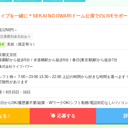
イブを一緒に＊SEKAI NO OWARIドーム公演でのLIVEサポ
給1250円～
交通費別途支給あり
支給（規定有り）
通費
京都文京区
楽園駅から徒歩5分
/
水道橋駅から徒歩5分
/
春日(東京都)駅から徒歩7分
株式会社ライブパワー
シフト例＞ 7:00～23:00 13:30～22:00 上記の時間から好きな時間を選べま
可能性があります
募！8月15日・16日
1日からOK
/
履歴書不要
/
副業・WワークOK
/
シフト勤務
/
電話対応なし
/
パソコン
なる！
応募する
詳