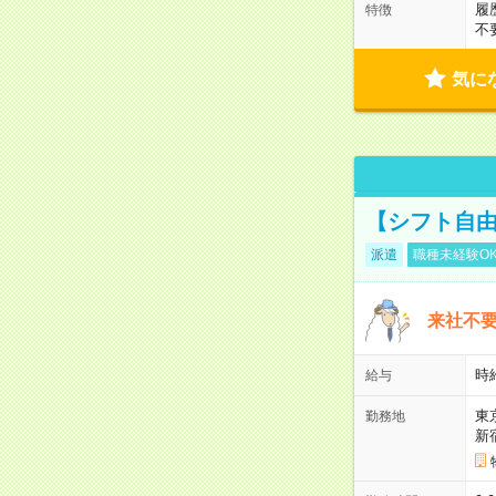
履
特徴
不
気に
【シフト自由
派遣
職種未経験O
来社不要
時
給与
東
勤務地
新