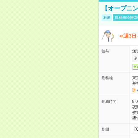
【オープニン
派遣
職種未経験O
≪週3日
無
給与
交
東
勤務地
巣
9:
勤務時間
夜
残
望
【
期間