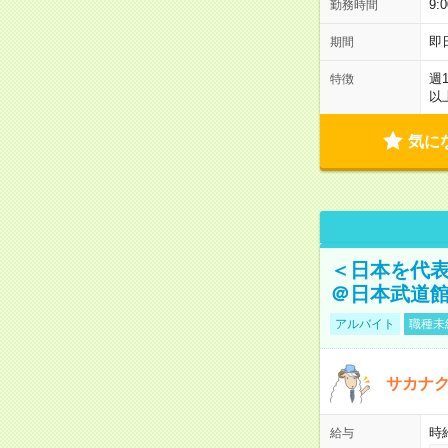
9:
勤務時間
即
期間
週
特徴
以
気に
＜日本を代
＠日本武道
アルバイト
職種未
サカナク
時
給与