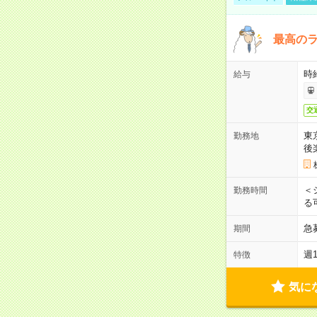
最高のラ
時
給与
交
東
勤務地
後
＜
勤務時間
る
急
期間
週
特徴
気に