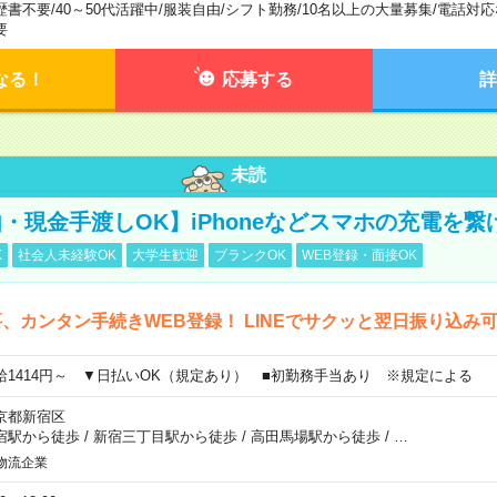
歴書不要
/
40～50代活躍中
/
服装自由
/
シフト勤務
/
10名以上の大量募集
/
電話対応
要
なる！
応募する
詳
未読
・現金手渡しOK】iPhoneなどスマホの充電を繋
K
社会人未経験OK
大学生歓迎
ブランクOK
WEB登録・面接OK
、カンタン手続きWEB登録！ LINEでサクッと翌日振り込み
給1414円～ ▼日払いOK（規定あり） ■初勤務手当あり ※規定による
京都新宿区
宿駅から徒歩
/
新宿三丁目駅から徒歩
/
高田馬場駅から徒歩
/
…
物流企業