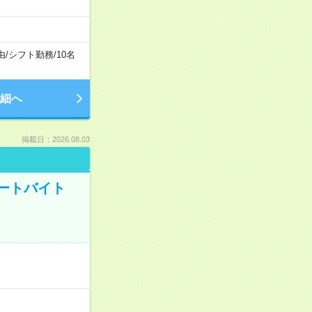
由
/
シフト勤務
/
10名
細へ
掲載日：2026.08.03
ートバイト