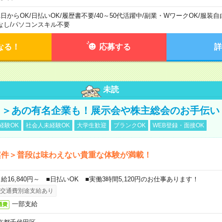
1日からOK
/
日払いOK
/
履歴書不要
/
40～50代活躍中
/
副業・WワークOK
/
服装自
なし
/
パソコンスキル不要
なる！
応募する
詳
未読
！＞あの有名企業も！展示会や株主総会のお手伝い
経験OK
社会人未経験OK
大学生歓迎
ブランクOK
WEB登録・面接OK
案件＞普段は味わえない貴重な体験が満載！
日給16,840円～ ■日払いOK ■実働3時間5,120円のお仕事あります！
交通費別途支給あり
一部支給
通費