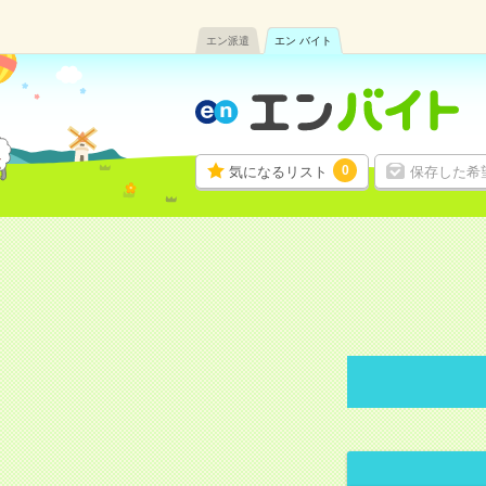
エン派遣
エン バイト
0
気になるリスト
保存した希