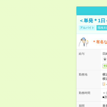
＜単発＊1日
アルバイト
職種未
＊有名な
日
給与
交
横
勤務地
横
＜シ
勤務時間
■2
単
期間