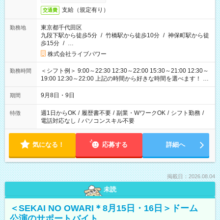
支給（規定有り）
交通費
東京都千代田区
勤務地
九段下駅から徒歩5分
/
竹橋駅から徒歩10分
/
神保町駅から徒
歩15分
/
…
株式会社ライブパワー
＜シフト例＞ 9:00～22:30 12:30～22:00 15:30～21:00 12:30～
勤務時間
19:00 12:30～22:00 上記の時間から好きな時間を選べます！ ※
時間は変更となる可能性があります
9月8日・9日
期間
週1日からOK
/
履歴書不要
/
副業・WワークOK
/
シフト勤務
/
特徴
電話対応なし
/
パソコンスキル不要
気になる！
応募する
詳細へ
掲載日：2026.08.04
未読
＜SEKAI NO OWARI＊8月15日・16日＞ドーム
公演のサポートバイト