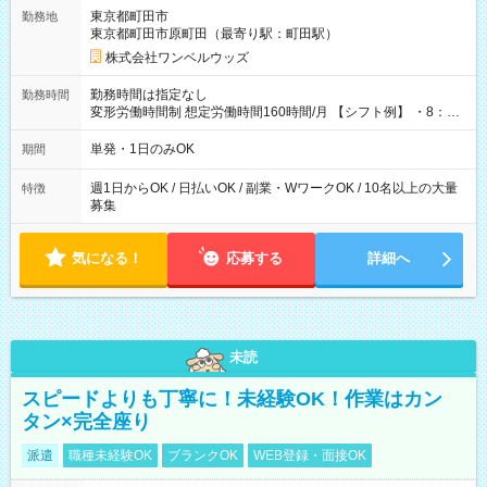
用期間なし
東京都町田市
勤務地
東京都町田市原町田（最寄り駅：町田駅）
株式会社ワンベルウッズ
勤務時間は指定なし
勤務時間
変形労働時間制 想定労働時間160時間/月 【シフト例】 ・8：00
～21：00
単発・1日のみOK
期間
週1日からOK / 日払いOK / 副業・WワークOK / 10名以上の大量
特徴
募集
気になる！
応募する
詳細へ
未読
スピードよりも丁寧に！未経験OK！作業はカン
タン×完全座り
派遣
職種未経験OK
ブランクOK
WEB登録・面接OK