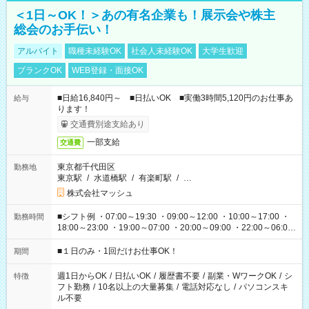
＜1日～OK！＞あの有名企業も！展示会や株主
総会のお手伝い！
アルバイト
職種未経験OK
社会人未経験OK
大学生歓迎
ブランクOK
WEB登録・面接OK
■日給16,840円～ ■日払いOK ■実働3時間5,120円のお仕事あ
給与
ります！
交通費別途支給あり
一部支給
交通費
東京都千代田区
勤務地
東京駅
/
水道橋駅
/
有楽町駅
/
…
株式会社マッシュ
■シフト例 ・07:00～19:30 ・09:00～12:00 ・10:00～17:00 ・
勤務時間
18:00～23:00 ・19:00～07:00 ・20:00～09:00 ・22:00～06:00
etc ★最短で3時間で5,120円のお仕事から 15時間で2万円近く稼
げるお仕事も！ ご希望のお時間に合わせてご紹介！ ※シフトは
■１日のみ・1回だけお仕事OK！
期間
現場によって異なります。 ※勿論、休憩時間はあるのでご安心
ください！
週1日からOK
/
日払いOK
/
履歴書不要
/
副業・WワークOK
/
シ
特徴
フト勤務
/
10名以上の大量募集
/
電話対応なし
/
パソコンスキ
ル不要