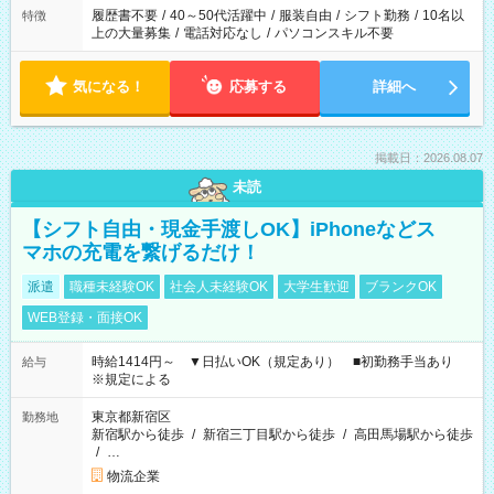
合は応募できません。
履歴書不要
/
40～50代活躍中
/
服装自由
/
シフト勤務
/
10名以
特徴
上の大量募集
/
電話対応なし
/
パソコンスキル不要
気になる！
応募する
詳細へ
掲載日：2026.08.07
未読
【シフト自由・現金手渡しOK】iPhoneなどス
マホの充電を繋げるだけ！
派遣
職種未経験OK
社会人未経験OK
大学生歓迎
ブランクOK
WEB登録・面接OK
時給1414円～ ▼日払いOK（規定あり） ■初勤務手当あり
給与
※規定による
東京都新宿区
勤務地
新宿駅から徒歩
/
新宿三丁目駅から徒歩
/
高田馬場駅から徒歩
/
…
物流企業