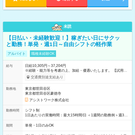
未読
【日払い・未経験歓迎！】稼ぎたい日にサクッ
と勤務！単発・週1日～自由シフトの軽作業
アルバイト
職種未経験OK
日給10,305円～37,204円
給与
※経験・能力等を考慮の上、加給・優遇いたします。 【試用期
間】試用期間なし
交通費別途支給あり
東京都世田谷区
勤務地
東京都世田谷区豪徳寺
アシストワーク株式会社
シフト制
勤務時間
1日あたりの実働時間：最大15時間/日 ＜1週間の勤務例＞週3回
勤務 勤務：月・水・金 休み：火・木・土・日 好きな時にお仕事
可能です！ ※1日あたりの最大実働時間は日勤、夜勤共に勤務し
単発・1日のみOK
期間
た時間になります。