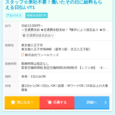
スタッフ☆来社不要！働いたその日に給料もら
える日払い/T1
アルバイト
職種未経験OK
日給13,000円～
給与
＋交通費支給 ★交通費全額支給！ ┗案件により規定あり ★日払
いOK！（規定あり） ┗働いたその日に現金GET♪ お仕事後はコ
交通費別途支給あり
ンビニATMから 日払い分を引き落とせます！ 【試用期間】試
用期間なし
東京都八王子市
勤務地
東京都八王子市明神町（最寄り駅：京王八王子駅）
株式会社ワンベルウッズ
勤務時間は指定なし
勤務時間
変形労働時間制 想定労働時間160時間/月 【シフト例】 ・8：00
～21：00
単発・1日のみOK
期間
週1日からOK / 日払いOK / 副業・WワークOK / 10名以上の大量
特徴
募集
気になる！
応募する
詳細へ