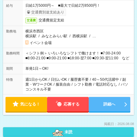
日給1万5000円～ ■最大で日給2万8500円！
給与
交通費別途支給あり
交通費規定支給
交通費
横浜市西区
勤務地
横浜駅
/
みなとみらい駅
/
西横浜駅
/
…
イベント会場
＜シフト例＞ いろいろなシフトで働けます！ ■7:00-24:00
勤務時間
■8:00-21:00 ■9:00-21:00 ■18:00-翌7:00 ■20:30-翌11:00 など
単発1日～OK!
期間
週1日からOK
/
日払いOK
/
履歴書不要
/
40～50代活躍中
/
副
特徴
業・WワークOK
/
服装自由
/
シフト勤務
/
電話対応なし
/
パソ
コンスキル不要
気になる！
応募する
詳細へ
掲載日：2026.08.08
未読