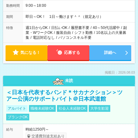
9:00～18:00
勤務時間
即日～OK！ 1日～働けます＾＾（規定あり）
期間
週1日からOK
/
日払いOK
/
履歴書不要
/
40～50代活躍中
/
副
特徴
業・WワークOK
/
服装自由
/
シフト勤務
/
10名以上の大量募
集
/
電話対応なし
/
パソコンスキル不要
気になる！
応募する
詳細へ
掲載日：2026.08.03
未読
＜日本を代表するバンド＊サカナクション＞ツ
アー公演のサポートバイト＠日本武道館
アルバイト
職種未経験OK
社会人未経験OK
大学生歓迎
ブランクOK
時給1250円～
給与
交通費別途支給あり