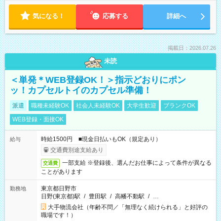
気になる！
応募する
詳細へ
掲載日：2026.07.26
未読
＜単発＊WEB登録OK！＞指示どおりにポン
ッ！カプセルトイのカプセル準備！
派遣
職種未経験OK
社会人未経験OK
大学生歓迎
ブランクOK
WEB登録・面接OK
時給1500円 ■現金日払いもOK（規定あり）
給与
交通費別途支給あり
一部支給 ※登録後、選んだお仕事によって条件が異なる
交通費
ことがあります
東京都日野市
勤務地
日野(東京都)駅
/
豊田駅
/
高幡不動駅
/
…
大手物流会社（年齢不問／「無理なく続けられる」と好評の
職場です！）