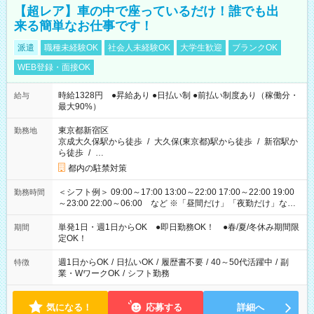
【超レア】車の中で座っているだけ！誰でも出
来る簡単なお仕事です！
派遣
職種未経験OK
社会人未経験OK
大学生歓迎
ブランクOK
WEB登録・面接OK
時給1328円 ●昇給あり ●日払い制 ●前払い制度あり（稼働分・
給与
最大90%）
東京都新宿区
勤務地
京成大久保駅から徒歩
/
大久保(東京都)駅から徒歩
/
新宿駅か
ら徒歩
/
…
都内の駐禁対策
＜シフト例＞ 09:00～17:00 13:00～22:00 17:00～22:00 19:00
勤務時間
～23:00 22:00～06:00 など ※「昼間だけ」「夜勤だけ」など
の希望OK
単発1日・週1日からOK ●即日勤務OK！ ●春/夏/冬休み期間限
期間
定OK！
週1日からOK
/
日払いOK
/
履歴書不要
/
40～50代活躍中
/
副
特徴
業・WワークOK
/
シフト勤務
気になる！
応募する
詳細へ