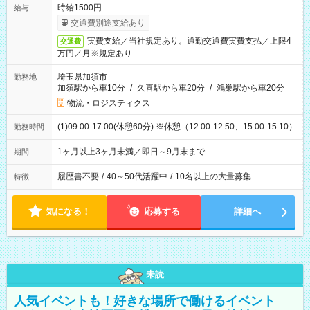
時給1500円
給与
交通費別途支給あり
実費支給／当社規定あり。通勤交通費実費支払／上限4
交通費
万円／月※規定あり
埼玉県加須市
勤務地
加須駅から車10分
/
久喜駅から車20分
/
鴻巣駅から車20分
物流・ロジスティクス
(1)09:00-17:00(休憩60分) ※休憩（12:00-12:50、15:00-15:10）
勤務時間
1ヶ月以上3ヶ月未満／即日～9月末まで
期間
履歴書不要
/
40～50代活躍中
/
10名以上の大量募集
特徴
気になる！
応募する
詳細へ
未読
人気イベントも！好きな場所で働けるイベント