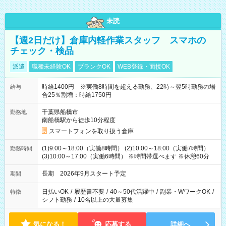
未読
【週2日だけ】倉庫内軽作業スタッフ スマホの
チェック・検品
派遣
職種未経験OK
ブランクOK
WEB登録・面接OK
時給1400円 ※実働8時間を超える勤務、22時～翌5時勤務の場
給与
合25％割増：時給1750円
千葉県船橋市
勤務地
南船橋駅から徒歩10分程度
スマートフォンを取り扱う倉庫
(1)9:00～18:00（実働8時間） (2)10:00～18:00（実働7時間）
勤務時間
(3)10:00～17:00（実働6時間） ※時間帯選べます ※休憩60分
長期 2026年9月スタート予定
期間
日払いOK
/
履歴書不要
/
40～50代活躍中
/
副業・WワークOK
/
特徴
シフト勤務
/
10名以上の大量募集
気になる！
応募する
詳細へ