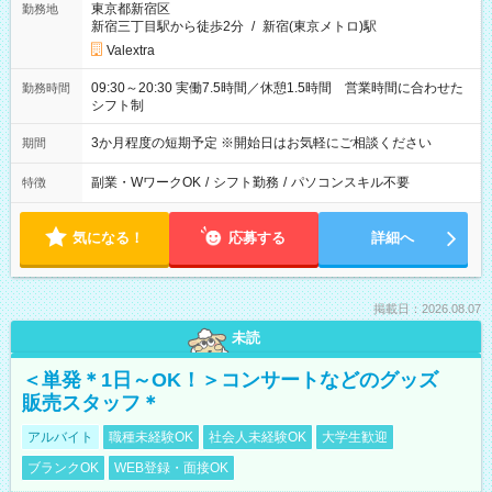
東京都新宿区
勤務地
新宿三丁目駅から徒歩2分
/
新宿(東京メトロ)駅
Valextra
09:30～20:30 実働7.5時間／休憩1.5時間 営業時間に合わせた
勤務時間
シフト制
3か月程度の短期予定 ※開始日はお気軽にご相談ください
期間
副業・WワークOK
/
シフト勤務
/
パソコンスキル不要
特徴
気になる！
応募する
詳細へ
掲載日：2026.08.07
未読
＜単発＊1日～OK！＞コンサートなどのグッズ
販売スタッフ＊
アルバイト
職種未経験OK
社会人未経験OK
大学生歓迎
ブランクOK
WEB登録・面接OK