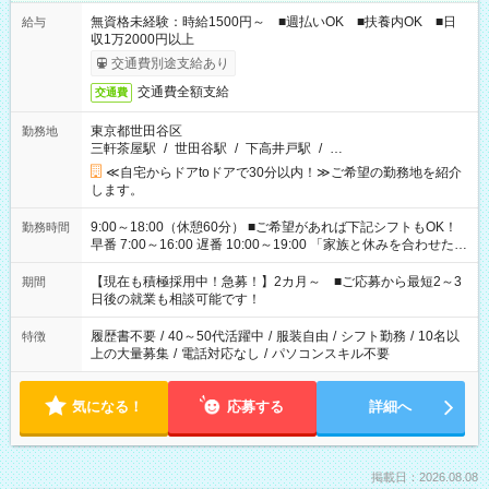
無資格未経験：時給1500円～ ■週払いOK ■扶養内OK ■日
給与
収1万2000円以上
交通費別途支給あり
交通費全額支給
交通費
東京都世田谷区
勤務地
三軒茶屋駅
/
世田谷駅
/
下高井戸駅
/
…
≪自宅からドアtoドアで30分以内！≫ご希望の勤務地を紹介
します。
9:00～18:00（休憩60分） ■ご希望があれば下記シフトもOK！
勤務時間
早番 7:00～16:00 遅番 10:00～19:00 「家族と休みを合わせた
い」 「余裕を持って夕飯の準備がしたい」 「できれば残業はし
たくない」 など、ご希望を教えてくださいね。 ※Wワーク希望
【現在も積極採用中！急募！】2カ月～ ■ご応募から最短2～3
期間
の方へ 今ご覧のお仕事で希望する勤務時間と、もう1つのお仕事
日後の就業も相談可能です！
の勤務時間。 合計で週40時間を超える場合は応募できません。
履歴書不要
/
40～50代活躍中
/
服装自由
/
シフト勤務
/
10名以
特徴
上の大量募集
/
電話対応なし
/
パソコンスキル不要
気になる！
応募する
詳細へ
掲載日：2026.08.08