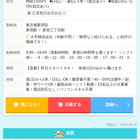
時給1500円 ■日払い・週払いOK！(規定あり) ■現金日払いも
給与
OK(規定あり)
交通費別途支給あり
東京都新宿区
勤務地
新宿駅
/
新宿三丁目駅
大手物流会社（年齢不問／「無理なく続けられる」と好評の
職場です！）
9:00～18:00（実動8時間） 希望の時間帯を選べます！ ＜シフト
勤務時間
例＞ ・8：30～12：00 ・10：00～19：00 ・17：00～22：00
・13：00～22：00 ・22：00～翌6：00 など
【急募】即日スタートＯＫ！ 単発1日のみから働けます。
期間
週1日からOK
/
日払いOK
/
履歴書不要
/
40～50代活躍中
/
副
特徴
業・WワークOK
/
服装自由
/
シフト勤務
/
10名以上の大量募
集
/
電話対応なし
/
パソコンスキル不要
気になる！
応募する
詳細へ
掲載日：2026.08.07
未読