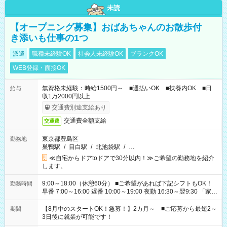
未読
【オープニング募集】おばあちゃんのお散歩付
き添いも仕事の1つ
派遣
職種未経験OK
社会人未経験OK
ブランクOK
WEB登録・面接OK
無資格未経験：時給1500円～ ■週払いOK ■扶養内OK ■日
給与
収1万2000円以上
交通費別途支給あり
交通費全額支給
交通費
東京都豊島区
勤務地
巣鴨駅
/
目白駅
/
北池袋駅
/
…
≪自宅からドアtoドアで30分以内！≫ご希望の勤務地を紹介
します。
9:00～18:00（休憩60分） ■ご希望があれば下記シフトもOK！
勤務時間
早番 7:00～16:00 遅番 10:00～19:00 夜勤 16:30～翌9:30 「家族
と休みを合わせたい」 「余裕を持って夕飯の準備がしたい」
「できれば残業はしたくない」 など、ご希望を教えてください
【8月中のスタートOK！急募！】2カ月～ ■ご応募から最短2～
期間
ね。 ※Wワーク希望の方へ 今ご覧のお仕事で希望する勤務時間
3日後に就業が可能です！
と、もう1つのお仕事の勤務時間。 合計で週40時間を超える場