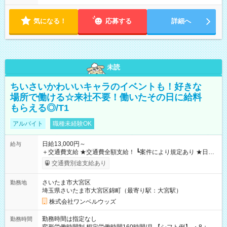
気になる！
応募する
詳細へ
未読
ちいさいかわいいキャラのイベントも！好きな
場所で働ける☆来社不要！働いたその日に給料
もらえる◎/T1
アルバイト
職種未経験OK
日給13,000円～
給与
＋交通費支給 ★交通費全額支給！ ┗案件により規定あり ★日払
いOK！（規定あり） ┗働いたその日に現金GET♪ お仕事後はコ
交通費別途支給あり
ンビニATMから 日払い分を引き落とせます！ 【試用期間】試
用期間なし
さいたま市大宮区
勤務地
埼玉県さいたま市大宮区錦町（最寄り駅：大宮駅）
株式会社ワンベルウッズ
勤務時間は指定なし
勤務時間