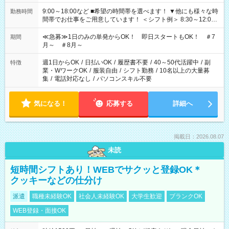
9:00～18:00など ■希望の時間帯を選べます！ ▼他にも様々な時
勤務時間
間帯でお仕事をご用意しています！ ＜シフト例＞ 8:30～12:00
17:00～22:00 13:00～22:00 22:00～翌6:00 など
≪急募≫1日のみの単発からOK！ 即日スタートもOK！ ＃7
期間
月～ ＃8月～
週1日からOK
/
日払いOK
/
履歴書不要
/
40～50代活躍中
/
副
特徴
業・WワークOK
/
服装自由
/
シフト勤務
/
10名以上の大量募
集
/
電話対応なし
/
パソコンスキル不要
気になる！
応募する
詳細へ
掲載日：2026.08.07
未読
短時間シフトあり！WEBでサクッと登録OK＊
クッキーなどの仕分け
派遣
職種未経験OK
社会人未経験OK
大学生歓迎
ブランクOK
WEB登録・面接OK