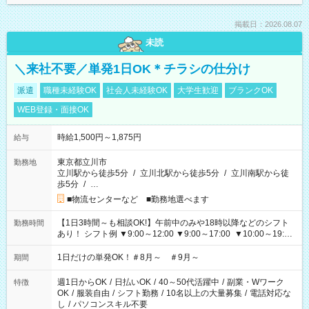
掲載日：2026.08.07
未読
＼来社不要／単発1日OK＊チラシの仕分け
派遣
職種未経験OK
社会人未経験OK
大学生歓迎
ブランクOK
WEB登録・面接OK
時給1,500円～1,875円
給与
東京都立川市
勤務地
立川駅から徒歩5分
/
立川北駅から徒歩5分
/
立川南駅から徒
歩5分
/
…
■物流センターなど ■勤務地選べます
【1日3時間～も相談OK!】午前中のみや18時以降などのシフト
勤務時間
あり！ シフト例 ▼9:00～12:00 ▼9:00～17:00 ▼10:00～19:00
▼18:00～21:00
1日だけの単発OK！＃8月～ ＃9月～
期間
週1日からOK
/
日払いOK
/
40～50代活躍中
/
副業・Wワーク
特徴
OK
/
服装自由
/
シフト勤務
/
10名以上の大量募集
/
電話対応な
し
/
パソコンスキル不要