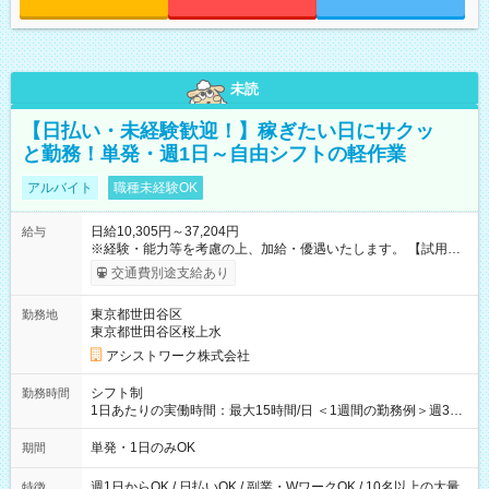
未読
【日払い・未経験歓迎！】稼ぎたい日にサクッ
と勤務！単発・週1日～自由シフトの軽作業
アルバイト
職種未経験OK
日給10,305円～37,204円
給与
※経験・能力等を考慮の上、加給・優遇いたします。 【試用期
間】試用期間なし
交通費別途支給あり
東京都世田谷区
勤務地
東京都世田谷区桜上水
アシストワーク株式会社
シフト制
勤務時間
1日あたりの実働時間：最大15時間/日 ＜1週間の勤務例＞週3回
勤務 勤務：月・水・金 休み：火・木・土・日 好きな時にお仕事
可能です！ ※1日あたりの最大実働時間は日勤、夜勤共に勤務し
単発・1日のみOK
期間
た時間になります。
週1日からOK / 日払いOK / 副業・WワークOK / 10名以上の大量
特徴