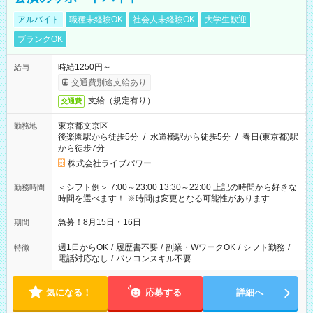
アルバイト
職種未経験OK
社会人未経験OK
大学生歓迎
ブランクOK
時給1250円～
給与
交通費別途支給あり
支給（規定有り）
交通費
東京都文京区
勤務地
後楽園駅から徒歩5分
/
水道橋駅から徒歩5分
/
春日(東京都)駅
から徒歩7分
株式会社ライブパワー
＜シフト例＞ 7:00～23:00 13:30～22:00 上記の時間から好きな
勤務時間
時間を選べます！ ※時間は変更となる可能性があります
急募！8月15日・16日
期間
週1日からOK
/
履歴書不要
/
副業・WワークOK
/
シフト勤務
/
特徴
電話対応なし
/
パソコンスキル不要
気になる！
応募する
詳細へ