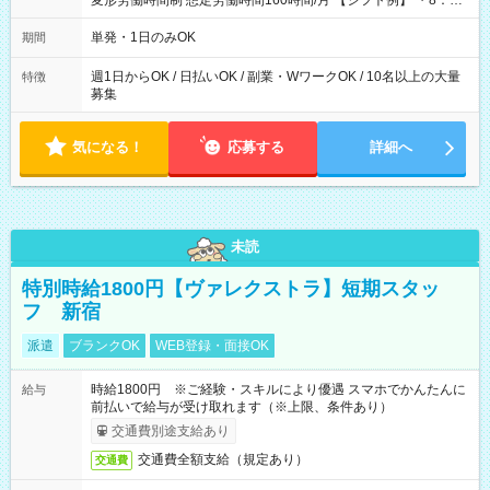
変形労働時間制 想定労働時間160時間/月 【シフト例】 ・8：00
～21：00
単発・1日のみOK
期間
週1日からOK / 日払いOK / 副業・WワークOK / 10名以上の大量
特徴
募集
気になる！
応募する
詳細へ
未読
特別時給1800円【ヴァレクストラ】短期スタッ
フ 新宿
派遣
ブランクOK
WEB登録・面接OK
時給1800円 ※ご経験・スキルにより優遇 スマホでかんたんに
給与
前払いで給与が受け取れます（※上限、条件あり）
交通費別途支給あり
交通費全額支給（規定あり）
交通費