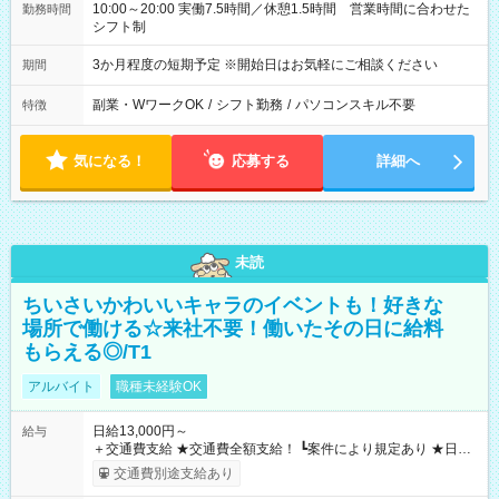
10:00～20:00 実働7.5時間／休憩1.5時間 営業時間に合わせた
勤務時間
シフト制
3か月程度の短期予定 ※開始日はお気軽にご相談ください
期間
副業・WワークOK
/
シフト勤務
/
パソコンスキル不要
特徴
気になる！
応募する
詳細へ
未読
ちいさいかわいいキャラのイベントも！好きな
場所で働ける☆来社不要！働いたその日に給料
もらえる◎/T1
アルバイト
職種未経験OK
日給13,000円～
給与
＋交通費支給 ★交通費全額支給！ ┗案件により規定あり ★日払
いOK！（規定あり） ┗働いたその日に現金GET♪ お仕事後はコ
交通費別途支給あり
ンビニATMから 日払い分を引き落とせます！ 【試用期間】試