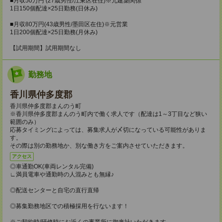
■月収50万円 (27歳男性/江東区在住)※元建築関係
1日150個配達×25日勤務(日休み)
■月収80万円(43歳男性/墨田区在住)※元営業
1日200個配達×25日勤務(月休み)
【試用期間】試用期間なし
勤務地
香川県仲多度郡
香川県仲多度郡まんのう町
※香川県仲多度郡まんのう町内で働く求人です（配達は1～3丁目など狭い
範囲のみ）
応募タイミングによっては、募集求人が〆切になっている可能性がありま
す。
その際は別の勤務地か、別な働き方をご案内させていただきます。
アクセス
◎車通勤OK(車両レンタル完備)
∟満員電車や通勤時の人混みとも無縁♪
◎配送センターと自宅の直行直帰
◎募集勤務地区での積極採用を行ないます！
※ご契約時/研修時にお近くの事業所に御来社いただきます。