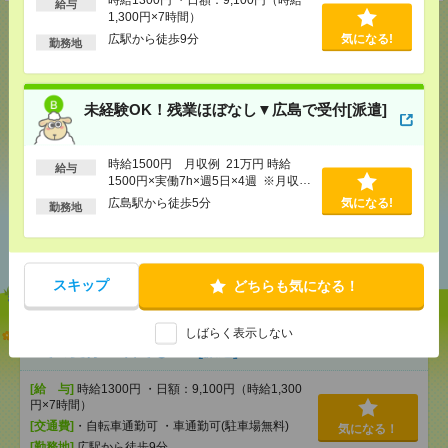
給与
1,300円×7時間）
広駅から徒歩9分
気になる!
勤務地
応募ページへ
未経験OK！残業ほぼなし▼広島で受付[派遣]
気になる！
時給1500円 月収例 21万円 時給
給与
1500円×実働7h×週5日×4週 ※月収例
を保証するものではありません。※給
広島駅から徒歩5分
気になる!
勤務地
与即受取りサービス利用可（利用条件
あなたの閲覧履歴からの
有）
おすすめ
スキップ
どちらも気になる！
【単発】呉市広／8月22日・23日＊自動車ディーラー
しばらく表示しない
での受付・1日でもＯＫ[派遣]
[給 与]
時給1300円 ・日額：9,100円（時給1,300
円×7時間）
[交通費]
・自転車通勤可 ・車通勤可(駐車場無料)
気になる！
[勤務地]
広駅から徒歩9分