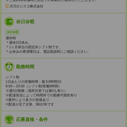
JCSロジスコ株式会社
休日休暇
休日休暇
週休制
＊週休2日休み。
＊1ヶ月単位の固定休シフト制です。
＊お休みの希望曜日は、電話面談時にご相談ください。
勤務時間
シフト制
1日あたりの実働時間：最大8時間/日
8:00～20:00（シフト制/実働8時間）
※週5日勤務（場所次第では週4も有り）
※配達状況によって時間外での勤務可能性有り
※案件により多少の前後あり
※配達が完了次第、帰社OKです
応募資格・条件