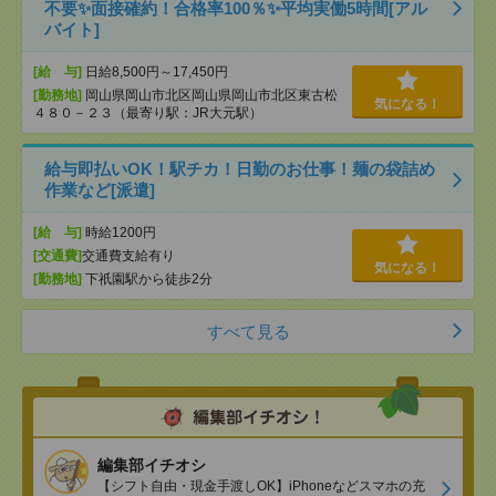
不要✨面接確約！合格率100％✨平均実働5時間[アル
バイト]
[給 与]
日給8,500円～17,450円
[勤務地]
岡山県岡山市北区岡山県岡山市北区東古松
気になる！
４８０－２３（最寄り駅：JR大元駅）
給与即払いOK！駅チカ！日勤のお仕事！麺の袋詰め
作業など[派遣]
[給 与]
時給1200円
[交通費]
交通費支給有り
気になる！
[勤務地]
下祇園駅から徒歩2分
すべて見る
編集部イチオシ
【シフト自由・現金手渡しOK】iPhoneなどスマホの充