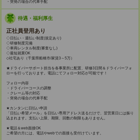
・突発の場合の代車手配
待遇・福利厚生
正社員登用あり
◇日払い・週払い制度(規定あり)
◇研修制度完備
◇車両レンタル制度(審査なし)
◇最短就業OK
◇社宅あり（千葉県船橋市/家賃3～5万）
★ドライバーサポート担当を各事業所に配置、研修3日間＆ドライバーフォ
ローを行っております。電話にてフォロー対応が可能です！
フォロー内容
・ドライバーコースの調整
・クレーム等の対応
・突発の場合の代車手配
★カンタンに日払い申請
「日払い希望メール」を日払い専用アドレス送るだけで、翌営業日には振り
込まれます。支払い上限、期限、回数の制限もありません。
★電話＆web面接OK
ご希望の方には、電話やwebでの面接も受付けています。