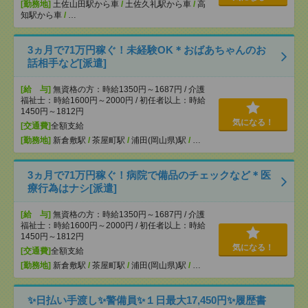
[勤務地]
土佐山田駅から車
/
土佐久礼駅から車
/
高
知駅から車
/
…
3ヵ月で71万円稼ぐ！未経験OK＊おばあちゃんのお
話相手など[派遣]
[給 与]
無資格の方：時給1350円～1687円 / 介護
福祉士：時給1600円～2000円 / 初任者以上：時給
1450円～1812円
気になる！
[交通費]
全額支給
[勤務地]
新倉敷駅
/
茶屋町駅
/
浦田(岡山県)駅
/
…
3ヵ月で71万円稼ぐ！病院で備品のチェックなど＊医
療行為はナシ[派遣]
[給 与]
無資格の方：時給1350円～1687円 / 介護
福祉士：時給1600円～2000円 / 初任者以上：時給
1450円～1812円
気になる！
[交通費]
全額支給
[勤務地]
新倉敷駅
/
茶屋町駅
/
浦田(岡山県)駅
/
…
✨日払い手渡し✨警備員✨１日最大17,450円✨履歴書