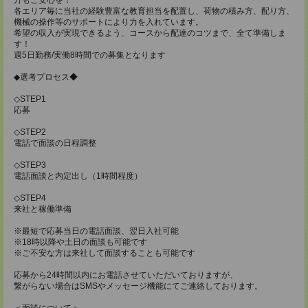
各エリア毎に当社の経験豊富な教育担当を配置し、荷物の積み方、配り方、
機械の操作等のサポートにより力を入れています。
希望の収入が実現できるよう、コースから配達のコツまで、全て準備しま
す！
週5日勤務/実働8時間での募集となります
◆選考プロセス◆
◇STEP1
応募
◇STEP2
電話で面談の日程調整
◇STEP3
電話面談と内定出し（1時間程度）
◇STEP4
来社と稼働準備
※最短で応募当日の電話面談、翌日入社可能
※18時以降や土日の面談も可能です
※ご不安な方は来社して面談することも可能です
応募から24時間以内にお電話させていただいておりますが、
繋がらない場合はSMSやメッセージ機能にてご連絡しております。
＜面談について＞