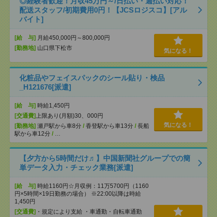
◎経験者歓迎！月収45万円～/日払い・週払い対応！
配送スタッフ/初期費用0円！【JCSロジスコ】[アル
バイト]
[給 与]
月給450,000円～800,000円
[勤務地]
山口県下松市
気になる！
化粧品やフェイスパックのシール貼り・検品
_H121676[派遣]
[給 与]
時給1,450円
[交通費]
上限あり(月額)30、000円
気になる！
[勤務地]
瀬戸駅から車8分
/
香登駅から車13分
/
長船
駅から車12分
/
…
【夕方から5時間だけ♬】中国新聞社グループでの簡
単データ入力・チェック業務[派遣]
[給 与]
時給1160円☆月収例：11万5700円（1160
円×5時間×19日勤務の場合） ※22:00以降は時給
1,450円
[交通費]
・規定により支給 ・車通勤・自転車通勤