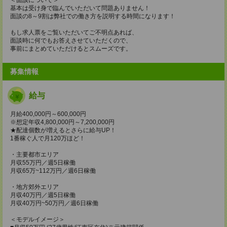
基本は受け身で臨んでいただいて問題ありません！
面談の8～9割は弊社での働き方を説明する時間になります！
もし求人票をご覧いただいてご不明点あれば、
面談時に何でもお答えさせていただくので、
事前にまとめていただけるとスムーズです。
募集情報
給与
月給400,000円～600,000円
※想定年収4,800,000円～7,200,000円
★配達個数が増えるとさらに給与UP！
1番稼ぐ人で月120万ほど！
・主要都市エリア
月収55万円／週5日稼働
月収65万~112万円／週6日稼働
・地方郊外エリア
月収40万円／週5日稼働
月収40万円~50万円／週6日稼働
＜モデルイメージ＞