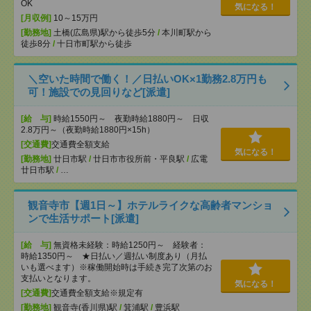
OK
気になる！
[月収例]
10～15万円
[勤務地]
土橋(広島県)駅から徒歩5分
/
本川町駅から
徒歩8分
/
十日市町駅から徒歩
＼空いた時間で働く！／日払いOK×1勤務2.8万円も
可！施設での見回りなど[派遣]
[給 与]
時給1550円～ 夜勤時給1880円～ 日収
2.8万円～（夜勤時給1880円×15h）
[交通費]
交通費全額支給
気になる！
[勤務地]
廿日市駅
/
廿日市市役所前・平良駅
/
広電
廿日市駅
/
…
観音寺市【週1日～】ホテルライクな高齢者マンショ
ンで生活サポート[派遣]
[給 与]
無資格未経験：時給1250円～ 経験者：
時給1350円～ ★日払い／週払い制度あり（月払
いも選べます）※稼働開始時は手続き完了次第のお
支払いとなります。
気になる！
[交通費]
交通費全額支給※規定有
[勤務地]
観音寺(香川県)駅
/
箕浦駅
/
豊浜駅