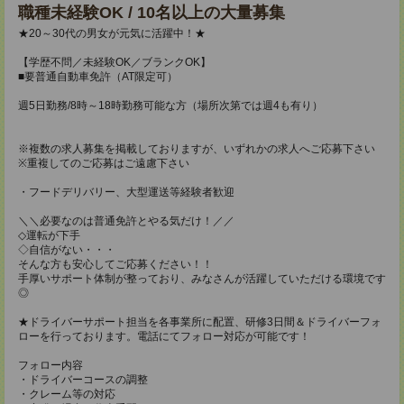
職種未経験OK / 10名以上の大量募集
★20～30代の男女が元気に活躍中！★
【学歴不問／未経験OK／ブランクOK】
■要普通自動車免許（AT限定可）
週5日勤務/8時～18時勤務可能な方（場所次第では週4も有り）
※複数の求人募集を掲載しておりますが、いずれかの求人へご応募下さい
※重複してのご応募はご遠慮下さい
・フードデリバリー、大型運送等経験者歓迎
＼＼必要なのは普通免許とやる気だけ！／／
◇運転が下手
◇自信がない・・・
そんな方も安心してご応募ください！！
手厚いサポート体制が整っており、みなさんが活躍していただける環境です
◎
★ドライバーサポート担当を各事業所に配置、研修3日間＆ドライバーフォ
ローを行っております。電話にてフォロー対応が可能です！
フォロー内容
・ドライバーコースの調整
・クレーム等の対応