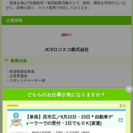
・面接会場は?抗菌処理！毎回殺菌消毒の上で、換気・通気を常時行ないな
がら、距離も取り、マスク着用で対応しております。
企業情報
JCSロジスコ株式会社
事業内容
・軽貨物運送事業
・企業専属便
・スポットチャーター便
×
ホームページ
どちらのお仕事が気になりますか？
https://en-gage.net/jcs-logisco/
1
/10
事業所
【単発】呉市広／8月22日・23日＊自動車デ
ィーラーでの受付・1日でもＯＫ[派遣]
東京都杉並区上荻1-18-3亀屋酒販第2ビル316号
時給1300円 ・日額：9,100円（時給