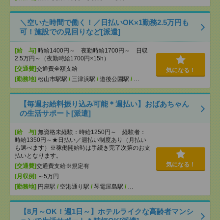
＼空いた時間で働く！／日払いOK×1勤務2.5万円も
可！施設での見回りなど[派遣]
[給 与]
時給1400円～ 夜勤時給1700円～ 日収
2.5万円～（夜勤時給1700円×15h）
[交通費]
交通費全額支給
気になる！
[勤務地]
松山市駅駅
/
三津浜駅
/
道後公園駅
/
…
【毎週お給料振り込み可能＊週払い】おばあちゃん
の生活サポート[派遣]
[給 与]
無資格未経験：時給1250円～ 経験者：
時給1350円～★日払い／週払い制度あり（月払い
も選べます）※稼働開始時は手続き完了次第のお支
払いとなります。
気になる！
[交通費]
交通費支給※規定有
[月収例]
～5万円
[勤務地]
円座駅
/
空港通り駅
/
琴電屋島駅
/
…
【8月～OK！週1日～】ホテルライクな高齢者マンシ