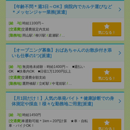
【年齢不問＊週3日～OK】病院内でカルテ運びなど
＊メッセンジャー業務[派遣]
[給 与]
時給1100円～
[交通費]
交通費規定内支給
気になる！
[勤務地]
岡山駅
/
柳川駅
/
庭瀬駅
/
…
【オープニング募集】おばあちゃんのお散歩付き添
いも仕事の1つ[派遣]
[給 与]
無資格未経験：時給1400円～ ■週払い
OK ■扶養内OK ■日収1万1200円以上
[交通費]
交通費全額支給
気になる！
[勤務地]
鷹野橋駅
/
立町駅
/
中電前駅
/
…
【月1回だけ！】人気の単発バイト＊健康診断での身
体測定や採血！様々な勤務地ご用意[派遣]
[給 与]
時給1450円
[交通費]
車通勤可能＊1km＝20円計算 ★車・自転
車・バイクOK！
気になる！