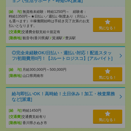
ョンで生活サポート＊時短OK[派遣]
[給 与]
無資格未経験：時給1250円～ 経験者：
時給1350円～★日払い／週払い制度あり（月払い
も選べます）※稼働開始時は手続き完了次第のお支
払いとなります。
気になる！
[交通費]
交通費全額支給※規定有
[勤務地]
観音寺(香川県)駅
/
箕浦駅
/
豊浜駅
◎完全未経験OK/日払い・週払い対応！配送スタッ
フ/初期費用0円！【Jルートロジスコ】[アルバイト]
[給 与]
月給300,000円～500,000円
[勤務地]
山口県周南市
気になる！
給与即払いOK！高時給！土日休み！加工・検査業務
など[派遣]
[給 与]
時給1450円
[交通費]
交通費支給有り
気になる！
[勤務地]
香川県さぬき市