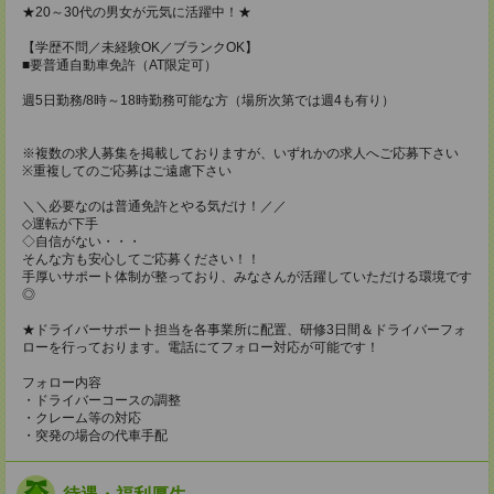
★20～30代の男女が元気に活躍中！★
【学歴不問／未経験OK／ブランクOK】
■要普通自動車免許（AT限定可）
週5日勤務/8時～18時勤務可能な方（場所次第では週4も有り）
※複数の求人募集を掲載しておりますが、いずれかの求人へご応募下さい
※重複してのご応募はご遠慮下さい
＼＼必要なのは普通免許とやる気だけ！／／
◇運転が下手
◇自信がない・・・
そんな方も安心してご応募ください！！
手厚いサポート体制が整っており、みなさんが活躍していただける環境です
◎
★ドライバーサポート担当を各事業所に配置、研修3日間＆ドライバーフォ
ローを行っております。電話にてフォロー対応が可能です！
フォロー内容
・ドライバーコースの調整
・クレーム等の対応
・突発の場合の代車手配