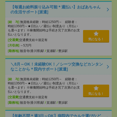
【毎週お給料振り込み可能＊週払い】おばあちゃん
の生活サポート[派遣]
[給 与]
無資格未経験：時給1250円～ 経験者：
時給1350円～★日払い／週払い制度あり（月払い
も選べます）※稼働開始時は手続き完了次第のお支
払いとなります。
気になる！
[交通費]
交通費支給※規定有
[月収例]
～5万円
[勤務地]
観音寺(香川県)駅
/
箕浦駅
/
豊浜駅
＼8月～OK！未経験OK！／シーツ交換などカンタン
なことから＊院内サポート[派遣]
[給 与]
無資格未経験：時給1250円～ 経験者：
時給1350円～★日払い／週払い制度あり（月払い
も選べます）※稼働開始時は手続き完了次第のお支
払いとなります。
気になる！
[交通費]
交通費支給※規定有
[勤務地]
観音寺(香川県)駅
/
箕浦駅
/
豊浜駅
【年齢不問＊週3日～OK】病院内でカルテ運びなど