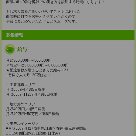
面談の8～9割は弊社での働き方を説明する時間になります！
もし求人票をご覧いただいてご不明点あれば、
面談時に何でもお答えさせていただくので、
事前にまとめていただけるとスムーズです。
募集情報
給与
月給300,000円～500,000円
※想定年収3,600,000円～6,000,000円
★配達個数が増えるとさらに給与UP！
1番稼ぐ人で月120万ほど！
・主要都市エリア
月収55万円／週5日稼働
月収65万~112万円／週6日稼働
・地方郊外エリア
月収40万円／週5日稼働
月収40万円~50万円／週6日稼働
＜モデルイメージ＞
■月収50万円 (27歳男性/江東区在住)※元建築関係
1日150個配達×25日勤務(日休み)