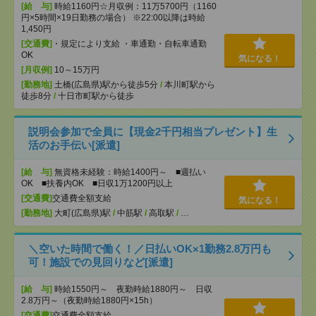
[給 与]
時給1160円☆月収例：11万5700円（1160
円×5時間×19日勤務の場合） ※22:00以降は時給
1,450円
[交通費]
・規定により支給 ・車通勤・自転車通勤
OK
気になる！
[月収例]
10～15万円
[勤務地]
土橋(広島県)駅から徒歩5分
/
本川町駅から
徒歩8分
/
十日市町駅から徒歩
説明会参加で全員に【現金2千円相当プレゼント】生
活のお手伝い[派遣]
[給 与]
無資格未経験：時給1400円～ ■週払い
OK ■扶養内OK ■日収1万1200円以上
[交通費]
交通費全額支給
気になる！
[勤務地]
大町(広島県)駅
/
中筋駅
/
高取駅
/
…
＼空いた時間で働く！／日払いOK×1勤務2.8万円も
可！施設での見回りなど[派遣]
[給 与]
時給1550円～ 夜勤時給1880円～ 日収
2.8万円～（夜勤時給1880円×15h）
[交通費]
交通費全額支給