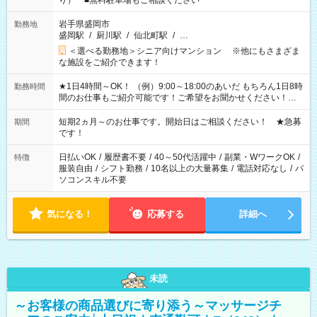
り） ■無料駐車場もご相談ください
岩手県盛岡市
勤務地
盛岡駅
/
厨川駅
/
仙北町駅
/
…
＜選べる勤務地＞シニア向けマンション ※他にもさまざま
な施設をご紹介できます！
★1日4時間～OK！ （例）9:00～18:00のあいだ もちろん1日8時
勤務時間
間のお仕事もご紹介可能です！ご希望をお聞かせください！★
家庭の都合でお休みが必要な場合も遠慮なくご相談ください。
※週最低15時間以上の勤務が必要です
短期2ヵ月～のお仕事です。開始日はご相談ください！ ★急募
期間
です！
日払いOK
/
履歴書不要
/
40～50代活躍中
/
副業・WワークOK
/
特徴
服装自由
/
シフト勤務
/
10名以上の大量募集
/
電話対応なし
/
パ
ソコンスキル不要
気になる！
応募する
詳細へ
未読
～お客様の商品選びに寄り添う～マッサージチ