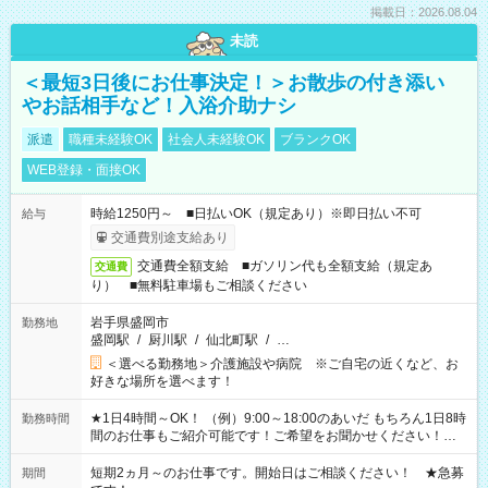
掲載日：2026.08.04
未読
＜最短3日後にお仕事決定！＞お散歩の付き添い
やお話相手など！入浴介助ナシ
派遣
職種未経験OK
社会人未経験OK
ブランクOK
WEB登録・面接OK
時給1250円～ ■日払いOK（規定あり）※即日払い不可
給与
交通費別途支給あり
交通費全額支給 ■ガソリン代も全額支給（規定あ
交通費
り） ■無料駐車場もご相談ください
岩手県盛岡市
勤務地
盛岡駅
/
厨川駅
/
仙北町駅
/
…
＜選べる勤務地＞介護施設や病院 ※ご自宅の近くなど、お
好きな場所を選べます！
★1日4時間～OK！ （例）9:00～18:00のあいだ もちろん1日8時
勤務時間
間のお仕事もご紹介可能です！ご希望をお聞かせください！★
家庭の都合でお休みが必要な場合も遠慮なくご相談ください。
※週最低15時間以上の勤務が必要です
短期2ヵ月～のお仕事です。開始日はご相談ください！ ★急募
期間