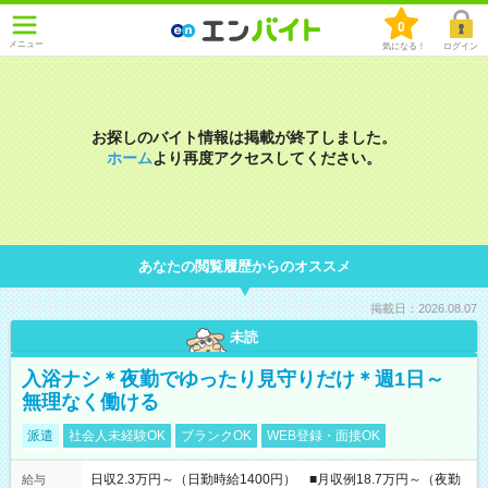
0
メニュー
気になる！
ログイン
お探しのバイト情報は掲載が終了しました。
ホーム
より再度アクセスしてください。
あなたの閲覧履歴からのオススメ
掲載日：2026.08.07
未読
入浴ナシ＊夜勤でゆったり見守りだけ＊週1日～
無理なく働ける
派遣
社会人未経験OK
ブランクOK
WEB登録・面接OK
日収2.3万円～（日勤時給1400円） ■月収例18.7万円～（夜勤
給与