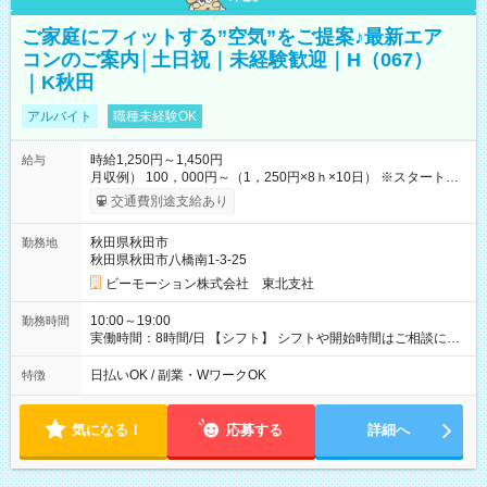
ご家庭にフィットする”空気”をご提案♪最新エア
コンのご案内│土日祝｜未経験歓迎｜H（067）
｜K秋田
アルバイト
職種未経験OK
時給1,250円～1,450円
給与
月収例） 100，000円～（1，250円×8ｈ×10日） ※スタート時
給は経験・能力等を考慮 【給与支給日】 月末締めの翌月15日払
交通費別途支給あり
い ＊15日が土日祝の場合は前日の平日 ＊日払いも選べます！
【交通費】 全額支給 ・公共交通機関の往復代 ・マイカー通勤の
秋田県秋田市
勤務地
場合ガソリン代を支給（勤務地などの条件・規定あり） 【試用
秋田県秋田市八橋南1-3-25
期間】試用期間なし
ビーモーション株式会社 東北支社
10:00～19:00
勤務時間
実働時間：8時間/日 【シフト】 シフトや開始時間はご相談に応
じます。 【休憩】 休憩60分（昼40分/夕方20分） 【残業】 残業
はほぼありません。
日払いOK / 副業・WワークOK
特徴
気になる！
応募する
詳細へ