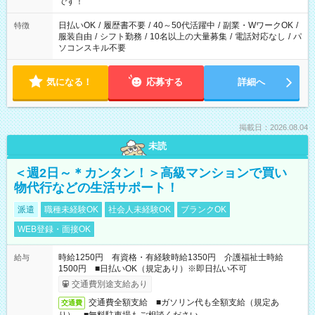
です！
日払いOK
/
履歴書不要
/
40～50代活躍中
/
副業・WワークOK
/
特徴
服装自由
/
シフト勤務
/
10名以上の大量募集
/
電話対応なし
/
パ
ソコンスキル不要
気になる！
応募する
詳細へ
掲載日：2026.08.04
未読
＜週2日～＊カンタン！＞高級マンションで買い
物代行などの生活サポート！
派遣
職種未経験OK
社会人未経験OK
ブランクOK
WEB登録・面接OK
時給1250円 有資格・有経験時給1350円 介護福祉士時給
給与
1500円 ■日払いOK（規定あり）※即日払い不可
交通費別途支給あり
交通費全額支給 ■ガソリン代も全額支給（規定あ
交通費