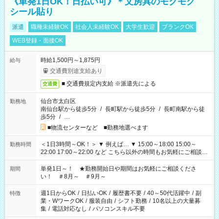
《単発1日OK！日払い可》＊文房具のモクモク
シール貼り
派遣
職種未経験OK
社会人未経験OK
大学生歓迎
ブランクOK
WEB登録・面接OK
時給1,500円～1,875円
給与
交通費別途支給あり
■ 交通費規定内支給 ※派遣先による
交通費
仙台市太白区
勤務地
南仙台駅から徒歩5分
/
長町駅から徒歩5分
/
長町南駅から徒
歩5分
/
…
■物流センターなど ■勤務地選べます
＜1日3時間～OK！＞ ▼ 例えば… ▼ 15:00～18:00 15:00～
勤務時間
22:00 17:00～22:00 など こちら以外の時間もお気軽にご相談く
ださい！
単発1日～！ ★勤務開始日や期間はお気軽にご相談くださ
期間
い！ ＃8月～ ＃9月～
週1日からOK
/
日払いOK
/
履歴書不要
/
40～50代活躍中
/
副
特徴
業・WワークOK
/
服装自由
/
シフト勤務
/
10名以上の大量募
集
/
電話対応なし
/
パソコンスキル不要