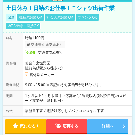
土日休み！日勤のお仕事！Ｔシャツ出荷作業
派遣
職種未経験OK
社会人未経験OK
ブランクOK
WEB登録・面接OK
時給1100円
給与
交通費別途支給あり
交通費支給有り
交通費
仙台市宮城野区
勤務地
陸前高砂駅から徒歩7分
素材系メーカー
9:00～15:00 ※表記のうち実働5時間15分です。
勤務時間
1ヶ月以上3ヶ月未満【ご応募から1週間以内(最短2日目)のスピ
期間
ード就業が可能】即日～
履歴書不要
/
電話対応なし
/
パソコンスキル不要
特徴
気になる！
応募する
詳細へ