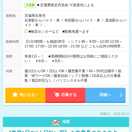
■ 交通費規定内支給 ※派遣先による
交通費
宮城県石巻市
勤務地
石巻駅からバイク・車
/
蛇田駅からバイク・車
/
渡波駅からバ
イク・車
/
…
■物流センターなど ■勤務地選べます
【1日3時間～も相談OK!】 ＜シフト例＞ 9:00～12:00 12:00～
勤務時間
17:00 17:00～22:00 18:00～21:00 など こちら以外の時間帯も
お気軽にご相談ください！
単発1日～！ ★勤務開始日や期間はお気軽にご相談くださ
期間
い！ ＃8月～ ＃9月～
週1日からOK
/
日払いOK
/
履歴書不要
/
40～50代活躍中
/
副
特徴
業・WワークOK
/
服装自由
/
シフト勤務
/
10名以上の大量募
集
/
電話対応なし
/
パソコンスキル不要
気になる！
応募する
詳細へ
掲載日：2026.08.07
未読