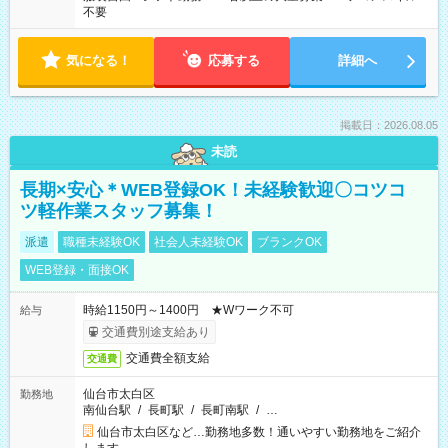
不要
気になる！
応募する
詳細へ
掲載日：2026.08.05
未読
長期×安心＊WEB登録OK！未経験歓迎〇コツコ
ツ軽作業スタッフ募集！
派遣
職種未経験OK
社会人未経験OK
ブランクOK
WEB登録・面接OK
時給1150円～1400円 ★Wワーク不可
給与
交通費別途支給あり
交通費全額支給
交通費
仙台市太白区
勤務地
南仙台駅
/
長町駅
/
長町南駅
/
…
仙台市太白区など…勤務地多数！通いやすい勤務地をご紹介