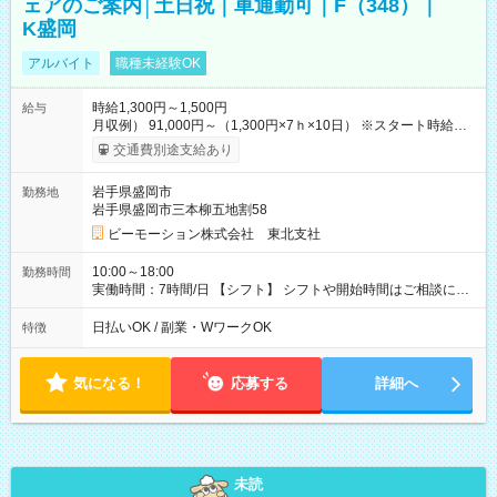
ェアのご案内│土日祝｜車通勤可｜F（348）｜
K盛岡
アルバイト
職種未経験OK
時給1,300円～1,500円
給与
月収例） 91,000円～（1,300円×7ｈ×10日） ※スタート時給は
経験・能力等を考慮 【給与支給日】 月末締めの翌月15日払い
交通費別途支給あり
＊15日が土日祝の場合は前日の平日 ＊日払いも選べます！ 〇交
通費全額支給 ・公共交通機関の往復代 ・車通勤の場合、ガソリ
岩手県盛岡市
勤務地
ン代を支給（規定あり） 【試用期間】試用期間なし
岩手県盛岡市三本柳五地割58
ビーモーション株式会社 東北支社
10:00～18:00
勤務時間
実働時間：7時間/日 【シフト】 シフトや開始時間はご相談に応
じます。 【休憩】 休憩60分 ※昼40分/夕方20分 【残業】 残業は
ほぼありません。
日払いOK / 副業・WワークOK
特徴
気になる！
応募する
詳細へ
未読