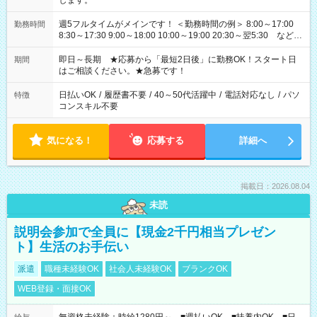
します。
週5フルタイムがメインです！ ＜勤務時間の例＞ 8:00～17:00
勤務時間
8:30～17:30 9:00～18:00 10:00～19:00 20:30～翌5:30 など ★
その他にも勤務時間多数！ 日勤のみ、残業なし、交替制など
ご希望を教えてください！
即日～長期 ★応募から「最短2日後」に勤務OK！スタート日
期間
はご相談ください。★急募です！
日払いOK
/
履歴書不要
/
40～50代活躍中
/
電話対応なし
/
パソ
特徴
コンスキル不要
気になる！
応募する
詳細へ
掲載日：2026.08.04
未読
説明会参加で全員に【現金2千円相当プレゼン
ト】生活のお手伝い
派遣
職種未経験OK
社会人未経験OK
ブランクOK
WEB登録・面接OK