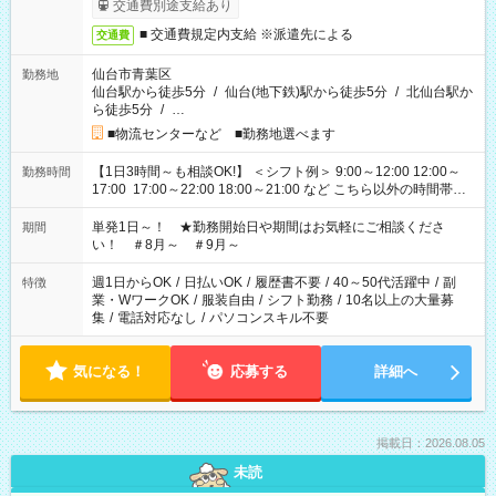
交通費別途支給あり
■ 交通費規定内支給 ※派遣先による
交通費
仙台市青葉区
勤務地
仙台駅から徒歩5分
/
仙台(地下鉄)駅から徒歩5分
/
北仙台駅か
ら徒歩5分
/
…
■物流センターなど ■勤務地選べます
【1日3時間～も相談OK!】 ＜シフト例＞ 9:00～12:00 12:00～
勤務時間
17:00 17:00～22:00 18:00～21:00 など こちら以外の時間帯も
お気軽にご相談ください！
単発1日～！ ★勤務開始日や期間はお気軽にご相談くださ
期間
い！ ＃8月～ ＃9月～
週1日からOK
/
日払いOK
/
履歴書不要
/
40～50代活躍中
/
副
特徴
業・WワークOK
/
服装自由
/
シフト勤務
/
10名以上の大量募
集
/
電話対応なし
/
パソコンスキル不要
気になる！
応募する
詳細へ
掲載日：2026.08.05
未読