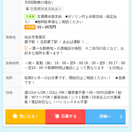
月8回勤務の場合）
交通費別途支給あり
交通費全額支給 ■ガソリン代も全額支給（規定あ
交通費
り） ■無料駐車場もご相談ください
15～20万円
月収例
仙台市青葉区
勤務地
愛子駅
/
北四番丁駅
/
あおば通駅
/
…
＜選べる勤務地＞介護施設や病院 ※ご自宅の近くなど、お
好きな場所を選べます！
＜例＞ 夜勤（例） 16：00～翌9：00 16：30～翌9：30 17：00
勤務時間
～翌10：00 ※勤務時間は施設によって異なります 「土日祝は休
みたい」 「しっかり稼ぎたい」 「もう少し遅い時間から始めた
い」など ご希望にあったお仕事をご案内いたします。 ※未経験
短期2ヵ月～のお仕事です。開始日はご相談ください！ ★急募
期間
の方の場合は1～2ヶ月間は日中での仕事を経験いただき、 お
です！
仕事に慣れてからの夜勤になります。 ★家庭の都合でお休みが
必要な場合も遠慮なくご相談ください。
週1日からOK
/
日払いOK
/
履歴書不要
/
40～50代活躍中
/
副
特徴
業・WワークOK
/
服装自由
/
シフト勤務
/
10名以上の大量募
集
/
電話対応なし
/
パソコンスキル不要
気になる！
応募する
詳細へ