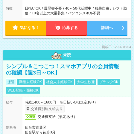
日払いOK
/
履歴書不要
/
40～50代活躍中
/
服装自由
/
シフト勤
特徴
務
/
10名以上の大量募集
/
パソコンスキル不要
気になる！
応募する
詳細へ
掲載日：2026.08.04
未読
シンプル＆こつこつ！スマホアプリの会員情報
の確認【週3日～OK】
派遣
職種未経験OK
社会人未経験OK
大学生歓迎
ブランクOK
WEB登録・面接OK
時給1400～1600円 ※日払いOK(規定あり)
給与
交通費別途支給あり
交通費支給（規定あり）
交通費
仙台市青葉区
勤務地
仙台駅から徒歩3分