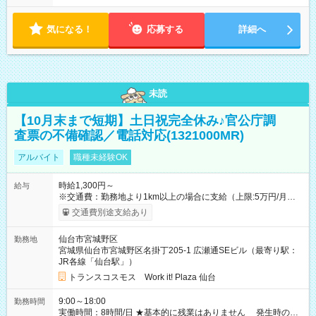
気になる！
応募する
詳細へ
未読
【10月末まで短期】土日祝完全休み♪官公庁調
査票の不備確認／電話対応(1321000MR)
アルバイト
職種未経験OK
時給1,300円～
給与
※交通費：勤務地より1km以上の場合に支給（上限:5万円/月・
2,500円/日） ※残業代：残業発生時は1分単位で支給 ※研修中の
交通費別途支給あり
給与変動なし ＜ 収入例 ＞ ■週5日勤務の場合… 月収22万8,800
円以上可能 ※交通費別途支給 （時給1,300円×8時間×22日） ■週
仙台市宮城野区
勤務地
4日勤務の場合… 月収16万6,400円以上可能 ※交通費別途支給
宮城県仙台市宮城野区名掛丁205-1 広瀬通SEビル（最寄り駅：
（時給1,300円×8時間×16日） 【試用期間】試用期間なし
JR各線「仙台駅」）
トランスコスモス Work it! Plaza 仙台
9:00～18:00
勤務時間
実働時間：8時間/日 ★基本的に残業はありません 発生時の残