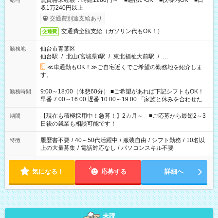
無資格未経験：時給1280円～ ■週払いOK ■扶養内OK ■日
給与
収1万240円以上
交通費別途支給あり
交通費全額支給（ガソリン代もOK！）
交通費
仙台市青葉区
勤務地
仙台駅
/
北山(宮城県)駅
/
東北福祉大前駅
/
…
≪車通勤もOK！≫ご自宅近くでご希望の勤務地を紹介しま
す。
9:00～18:00（休憩60分） ■ご希望があれば下記シフトもOK！
勤務時間
早番 7:00～16:00 遅番 10:00～19:00 「家族と休みを合わせた
い」 「余裕を持って夕飯の準備がしたい」 「できれば残業はし
たくない」 など、ご希望を教えてくださいね。 ※Wワーク希望
【現在も積極採用中！急募！】2カ月～ ■ご応募から最短2～3
期間
の方へ 今ご覧のお仕事で希望する勤務時間と、もう1つのお仕事
日後の就業も相談可能です！
の勤務時間。 合計で週40時間を超える場合は応募できません。
履歴書不要
/
40～50代活躍中
/
服装自由
/
シフト勤務
/
10名以
特徴
上の大量募集
/
電話対応なし
/
パソコンスキル不要
気になる！
応募する
詳細へ
未読