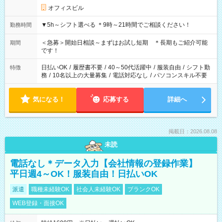
オフィスビル
▼5h～シフト選べる ＊9時～21時間でご相談ください！
勤務時間
＜急募＞開始日相談～まずはお試し短期 ＊長期もご紹介可能
期間
です！
日払いOK
/
履歴書不要
/
40～50代活躍中
/
服装自由
/
シフト勤
特徴
務
/
10名以上の大量募集
/
電話対応なし
/
パソコンスキル不要
気になる！
応募する
詳細へ
掲載日：2026.08.08
未読
電話なし＊データ入力【会社情報の登録作業】
平日週4～OK！服装自由！日払いOK
派遣
職種未経験OK
社会人未経験OK
ブランクOK
WEB登録・面接OK