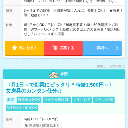
5時間） 17:00～翌10:00（実働15時間）など ご希望に応じて、
働く時間は調整できます！ お気軽に担当へ相談ください！
3ヵ月までの短期 ※職場が気に入れば、長期もOK！ ★急募！
期間
即日勤務もOK！
週1日からOK
/
日払いOK
/
履歴書不要
/
40～50代活躍中
/
副
特徴
業・WワークOK
/
シフト勤務
/
10名以上の大量募集
/
電話対応
なし
/
パソコンスキル不要
気になる！
応募する
詳細へ
掲載日：2026.08.03
未読
〈月1日～で副業にピッタリ＊時給1,500円～〉
文房具のカンタン仕分け
派遣
職種未経験OK
社会人未経験OK
大学生歓迎
ブランクOK
WEB登録・面接OK
時給1,500円～1,875円
給与
交通費別途支給あり