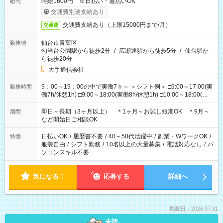
時給1600円 ※日払い・週払いOK
給与
交通費別途支給あり
交通費支給あり（上限15000円まで/月）
交通費
仙台市青葉区
勤務地
勾当台公園駅から徒歩2分
/
広瀬通駅から徒歩5分
/
仙台駅か
ら徒歩20分
大手通信会社
9：00～19：00の中で実働7ｈ～ ＜シフト例＞ □9:00～17:00(実
勤務時間
働7h/休憩1h) □9:00～18:00(実働8h/休憩1h) □10:00～18:00(実
働7h/休憩1h) □10:00～19:00(実働8h/休憩1h) ＊時間固定ＯＫ
即日～長期（3ヶ月以上） ＊1ヶ月～お試し短期OK ＊9月～
期間
など開始日ご相談OK
日払いOK
/
履歴書不要
/
40～50代活躍中
/
副業・WワークOK
/
特徴
服装自由
/
シフト勤務
/
10名以上の大量募集
/
電話対応なし
/
パ
ソコンスキル不要
気になる！
応募する
詳細へ
掲載日：2026.07.31
未読