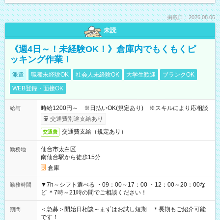
掲載日：2026.08.06
未読
《週4日～！未経験OK！》倉庫内でもくもくピ
ッキング作業！
派遣
職種未経験OK
社会人未経験OK
大学生歓迎
ブランクOK
WEB登録・面接OK
時給1200円～ ※日払いOK(規定あり) ※スキルにより応相談
給与
交通費別途支給あり
交通費支給（規定あり）
交通費
仙台市太白区
勤務地
南仙台駅から徒歩15分
倉庫
▼7h～シフト選べる ・09：00～17：00 ・12：00～20：00な
勤務時間
ど ＊7時～21時の間でご相談ください！
＜急募＞開始日相談～まずはお試し短期 ＊長期もご紹介可能
期間
です！