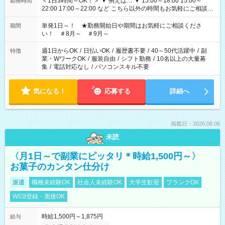
＜1日3時間～OK！＞ ▼ 例えば… ▼ 15:00～18:00 15:00～
勤務時間
22:00 17:00～22:00 など こちら以外の時間もお気軽にご相談く
ださい！
単発1日～！ ★勤務開始日や期間はお気軽にご相談くださ
期間
い！ ＃8月～ ＃9月～
週1日からOK
/
日払いOK
/
履歴書不要
/
40～50代活躍中
/
副
特徴
業・WワークOK
/
服装自由
/
シフト勤務
/
10名以上の大量募
集
/
電話対応なし
/
パソコンスキル不要
気になる！
応募する
詳細へ
掲載日：2026.08.06
未読
〈月1日～で副業にピッタリ＊時給1,500円～〉
お菓子のカンタン仕分け
派遣
職種未経験OK
社会人未経験OK
大学生歓迎
ブランクOK
WEB登録・面接OK
時給1,500円～1,875円
給与