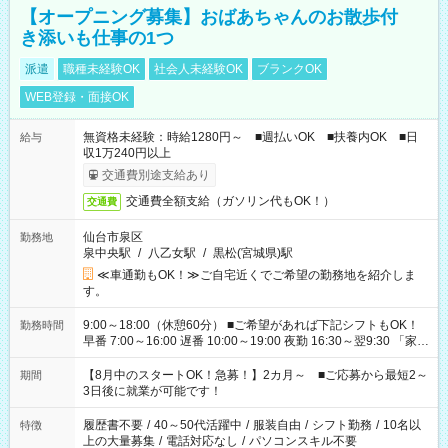
【オープニング募集】おばあちゃんのお散歩付
き添いも仕事の1つ
派遣
職種未経験OK
社会人未経験OK
ブランクOK
WEB登録・面接OK
無資格未経験：時給1280円～ ■週払いOK ■扶養内OK ■日
給与
収1万240円以上
交通費別途支給あり
交通費全額支給（ガソリン代もOK！）
交通費
仙台市泉区
勤務地
泉中央駅
/
八乙女駅
/
黒松(宮城県)駅
≪車通勤もOK！≫ご自宅近くでご希望の勤務地を紹介しま
す。
9:00～18:00（休憩60分） ■ご希望があれば下記シフトもOK！
勤務時間
早番 7:00～16:00 遅番 10:00～19:00 夜勤 16:30～翌9:30 「家族
と休みを合わせたい」 「余裕を持って夕飯の準備がしたい」
「できれば残業はしたくない」 など、ご希望を教えてください
【8月中のスタートOK！急募！】2カ月～ ■ご応募から最短2～
期間
ね。 ※Wワーク希望の方へ 今ご覧のお仕事で希望する勤務時間
3日後に就業が可能です！
と、もう1つのお仕事の勤務時間。 合計で週40時間を超える場
合は応募できません。
履歴書不要
/
40～50代活躍中
/
服装自由
/
シフト勤務
/
10名以
特徴
上の大量募集
/
電話対応なし
/
パソコンスキル不要