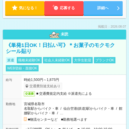
気になる！
応募する
詳細へ
掲載日：2026.08.07
未読
《単発1日OK！日払い可》＊お菓子のモクモク
シール貼り
派遣
職種未経験OK
社会人未経験OK
大学生歓迎
ブランクOK
WEB登録・面接OK
時給1,500円～1,875円
給与
交通費別途支給あり
■ 交通費規定内支給 ※派遣先による
交通費
宮城県名取市
勤務地
名取駅からバイク・車
/
仙台空港(鉄道)駅からバイク・車
/
館
腰駅からバイク・車
/
…
■物流センターなど ■勤務地選べます