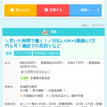
気になる！
応募する
詳細へ
掲載日：2026.08.07
未読
＼空いた時間で働く！／日払いOK×1勤務2.7万
円も可！施設での見回りなど
派遣
ブランクOK
WEB登録・面接OK
時給1500円～ 夜勤時給1820円～ 日収2.7万円～（夜勤時給
給与
1820円×15h）
交通費別途支給あり
交通費全額支給
交通費
宮城県大崎市
勤務地
古川駅
/
東大崎駅
/
川渡温泉駅
/
…
介護施設や病院 ※ご自宅近辺からご案内可能
≪シフト例≫ 10:00～15:00（実働5時間） 12:00～17:00（実働
勤務時間