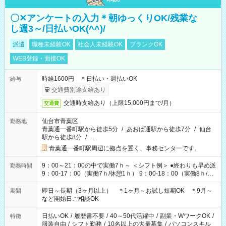
〇✕アンケートの入力＊朝ゆっくりOK/残業な
し週3～/日払いOK(^^)/
派遣
職種未経験OK
社会人未経験OK
ブランクOK
WEB登録・面接OK
時給1600円 ＊日払い・週払いOK
給与
交通費別途支給あり
交通時支給あり（上限15,000円まで/月）
交通費
仙台市青葉区
勤務地
青葉通一番町駅から徒歩5分
/
あおば通駅から徒歩7分
/
仙台
駅から徒歩8分
/
…
青葉通一番町駅周辺に拠点を置く、事務センターです。
9：00～21：00の中で実働7ｈ～ ＜シフト例＞ ●終わりも早め派
勤務時間
9：00-17：00（実働7ｈ/休憩1ｈ） 9：00-18：00（実働8ｈ/休
憩1ｈ） 10：00-19：00（実働8ｈ/休憩1ｈ） ●朝ゆっくり派
11：00-20：00（実働8ｈ/休憩1ｈ） 12：00-20：00（実働7ｈ/
即日～長期（3ヶ月以上） ＊1ヶ月～お試し短期OK ＊9月～
期間
休憩1ｈ） 12：00-21：00（実働8ｈ/休憩1ｈ） 13：00-22：
など開始日ご相談OK
00（実働8ｈ/休憩1ｈ） ＊時間帯固定OK
日払いOK
/
履歴書不要
/
40～50代活躍中
/
副業・WワークOK
/
特徴
服装自由
/
シフト勤務
/
10名以上の大量募集
/
パソコンスキル