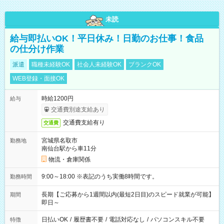
未読
給与即払いOK！平日休み！日勤のお仕事！食品
の仕分け作業
派遣
職種未経験OK
社会人未経験OK
ブランクOK
WEB登録・面接OK
時給1200円
給与
交通費別途支給あり
交通費支給有り
交通費
宮城県名取市
勤務地
南仙台駅から車11分
物流・倉庫関係
9:00～18:00 ※表記のうち実働8時間です。
勤務時間
長期【ご応募から1週間以内(最短2日目)のスピード就業が可能】
期間
即日～
日払いOK
/
履歴書不要
/
電話対応なし
/
パソコンスキル不要
特徴