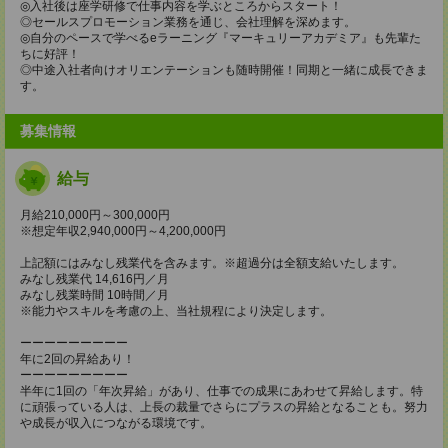
◎入社後は座学研修で仕事内容を学ぶところからスタート！
◎セールスプロモーション業務を通じ、会社理解を深めます。
◎自分のペースで学べるeラーニング『マーキュリーアカデミア』も先輩た
ちに好評！
◎中途入社者向けオリエンテーションも随時開催！同期と一緒に成長できま
す。
募集情報
給与
月給210,000円～300,000円
※想定年収2,940,000円～4,200,000円
上記額にはみなし残業代を含みます。※超過分は全額支給いたします。
みなし残業代 14,616円／月
みなし残業時間 10時間／月
※能力やスキルを考慮の上、当社規程により決定します。
ーーーーーーーーー
年に2回の昇給あり！
ーーーーーーーーー
半年に1回の「年次昇給」があり、仕事での成果にあわせて昇給します。特
に頑張っている人は、上長の裁量でさらにプラスの昇給となることも。努力
や成長が収入につながる環境です。