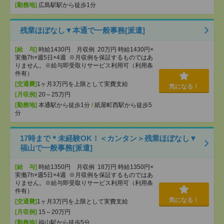
[勤務地]
広島駅駅から徒歩1分
残業ほぼなし▼本通で一般事務[派遣]
[給 与]
時給1430円 月収例 20万円 時給1430円×
実働7h×週5日×4週 ※月収例を保証するものではあ
りません。※給与即受取りサービス利用可（利用条
件有）
[交通費]
1ヶ月3万円を上限として実費支給
気になる！
[月収例]
20～25万円
[勤務地]
本通駅から徒歩1分
/
紙屋町西駅から徒歩5
分
17時まで＊未経験OK！＜カンタン＞残業ほぼなし▼
福山で一般事務[派遣]
[給 与]
時給1350円 月収例 18万円 時給1350円×
実働7h×週5日×4週 ※月収例を保証するものではあ
りません。※給与即受取りサービス利用可（利用条
件有）
気になる！
[交通費]
1ヶ月3万円を上限として実費支給
[月収例]
15～20万円
[勤務地]
福山駅から徒歩5分