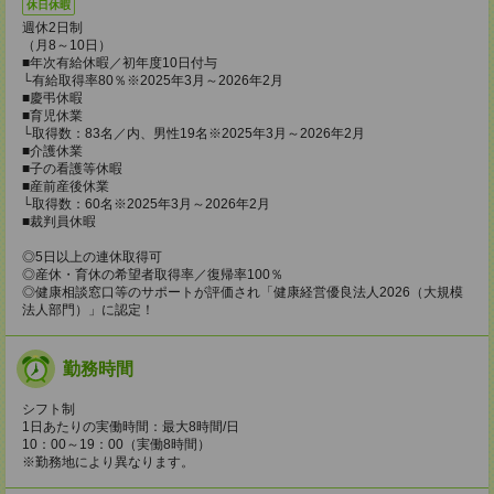
休日休暇
週休2日制
（月8～10日）
■年次有給休暇／初年度10日付与
└有給取得率80％※2025年3月～2026年2月
■慶弔休暇
■育児休業
└取得数：83名／内、男性19名※2025年3月～2026年2月
■介護休業
■子の看護等休暇
■産前産後休業
└取得数：60名※2025年3月～2026年2月
■裁判員休暇
◎5日以上の連休取得可
◎産休・育休の希望者取得率／復帰率100％
◎健康相談窓口等のサポートが評価され「健康経営優良法人2026（大規模
法人部門）」に認定！
勤務時間
シフト制
1日あたりの実働時間：最大8時間/日
10：00～19：00（実働8時間）
※勤務地により異なります。