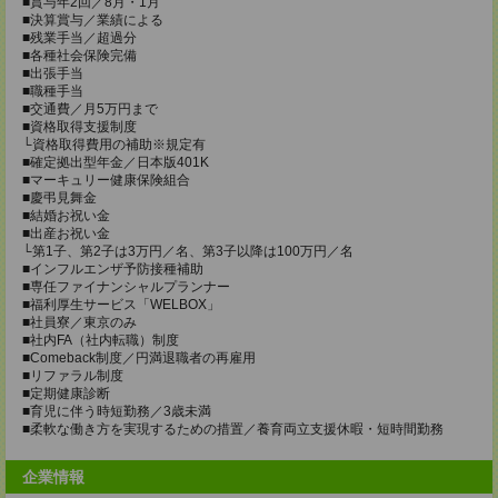
■賞与年2回／8月・1月
■決算賞与／業績による
■残業手当／超過分
■各種社会保険完備
■出張手当
■職種手当
■交通費／月5万円まで
■資格取得支援制度
└資格取得費用の補助※規定有
■確定拠出型年金／日本版401K
■マーキュリー健康保険組合
■慶弔見舞金
■結婚お祝い金
■出産お祝い金
└第1子、第2子は3万円／名、第3子以降は100万円／名
■インフルエンザ予防接種補助
■専任ファイナンシャルプランナー
■福利厚生サービス「WELBOX」
■社員寮／東京のみ
■社内FA（社内転職）制度
■Comeback制度／円満退職者の再雇用
■リファラル制度
■定期健康診断
■育児に伴う時短勤務／3歳未満
■柔軟な働き方を実現するための措置／養育両立支援休暇・短時間勤務
企業情報