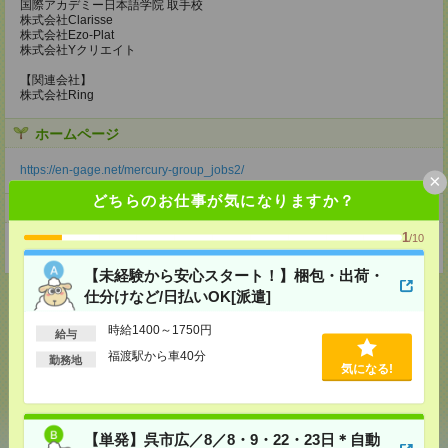
国際アカデミー日本語学院 取手校
株式会社Clarisse
株式会社Ezo-Plat
株式会社Yクリエイト
【関連会社】
株式会社Ring
ホームページ
https://en-gage.net/mercury-group_jobs2/
×
どちらのお仕事が気になりますか？
事業所
1
/10
東京都新宿区西新宿1-26-2新宿野村ビル23階
【未経験から安心スタート！】梱包・出荷・
仕分けなど/日払いOK[派遣]
時給1400～1750円
給与
応募ページへ
福渡駅から車40分
勤務地
気になる!
気になる！
【単発】呉市広／8／8・9・22・23日＊自動