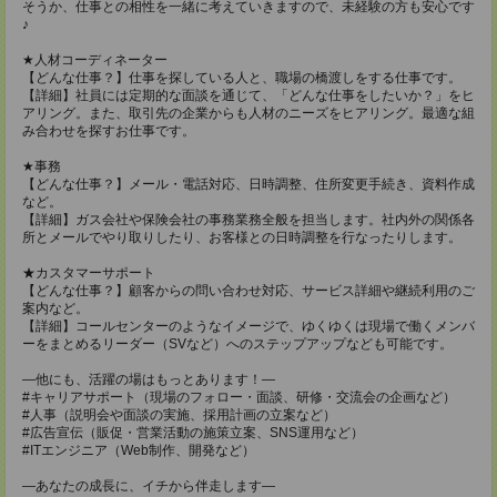
そうか、仕事との相性を一緒に考えていきますので、未経験の方も安心です
♪
★人材コーディネーター
【どんな仕事？】仕事を探している人と、職場の橋渡しをする仕事です。
【詳細】社員には定期的な面談を通じて、「どんな仕事をしたいか？」をヒ
アリング。また、取引先の企業からも人材のニーズをヒアリング。最適な組
み合わせを探すお仕事です。
★事務
【どんな仕事？】メール・電話対応、日時調整、住所変更手続き、資料作成
など。
【詳細】ガス会社や保険会社の事務業務全般を担当します。社内外の関係各
所とメールでやり取りしたり、お客様との日時調整を行なったりします。
★カスタマーサポート
【どんな仕事？】顧客からの問い合わせ対応、サービス詳細や継続利用のご
案内など。
【詳細】コールセンターのようなイメージで、ゆくゆくは現場で働くメンバ
ーをまとめるリーダー（SVなど）へのステップアップなども可能です。
―他にも、活躍の場はもっとあります！―
#キャリアサポート（現場のフォロー・面談、研修・交流会の企画など）
#人事（説明会や面談の実施、採用計画の立案など）
#広告宣伝（販促・営業活動の施策立案、SNS運用など）
#ITエンジニア（Web制作、開発など）
―あなたの成長に、イチから伴走します―