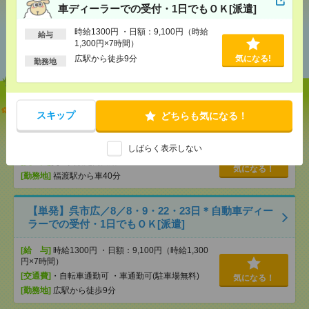
車ディーラーでの受付・1日でもＯＫ[派遣]
時給1300円 ・日額：9,100円（時給
あなたの閲覧履歴からの
給与
1,300円×7時間）
おすすめ
広駅から徒歩9分
気になる!
勤務地
【未経験から安心スタート！】梱包・出荷・仕分け
スキップ
どちらも気になる！
など/日払いOK[派遣]
[給 与]
時給1400～1750円
しばらく表示しない
[交通費]
交通費規定内支給
気になる！
[勤務地]
福渡駅から車40分
【単発】呉市広／8／8・9・22・23日＊自動車ディー
ラーでの受付・1日でもＯＫ[派遣]
[給 与]
時給1300円 ・日額：9,100円（時給1,300
円×7時間）
[交通費]
・自転車通勤可 ・車通勤可(駐車場無料)
気になる！
[勤務地]
広駅から徒歩9分