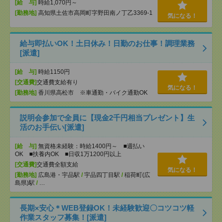
[給 与]
時給1,070円～
[勤務地]
高知県土佐市高岡町字野田南ノ丁乙3369-1
気になる！
給与即払いOK！土日休み！日勤のお仕事！調理業務
[派遣]
[給 与]
時給1150円
[交通費]
交通費支給有り
気になる！
[勤務地]
香川県高松市 ※車通勤・バイク通勤OK
説明会参加で全員に【現金2千円相当プレゼント】生
活のお手伝い[派遣]
[給 与]
無資格未経験：時給1400円～ ■週払い
OK ■扶養内OK ■日収1万1200円以上
[交通費]
交通費全額支給
気になる！
[勤務地]
広島港・宇品駅
/
宇品四丁目駅
/
稲荷町(広
島県)駅
/
…
長期×安心＊WEB登録OK！未経験歓迎〇コツコツ軽
作業スタッフ募集！[派遣]