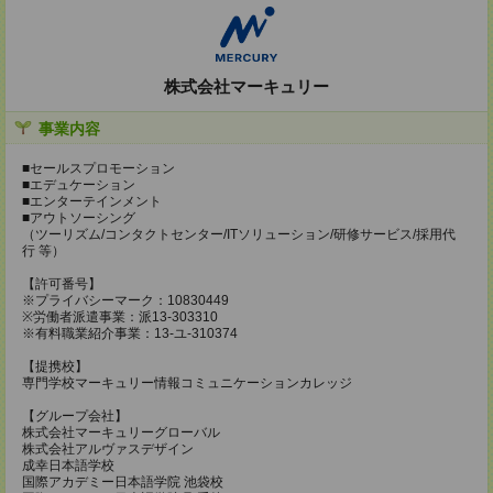
株式会社マーキュリー
事業内容
■セールスプロモーション
■エデュケーション
■エンターテインメント
■アウトソーシング
（ツーリズム/コンタクトセンター/ITソリューション/研修サービス/採用代
行 等）
【許可番号】
※プライバシーマーク：10830449
※労働者派遣事業：派13-303310
※有料職業紹介事業：13-ユ-310374
【提携校】
専門学校マーキュリー情報コミュニケーションカレッジ
【グループ会社】
株式会社マーキュリーグローバル
株式会社アルヴァスデザイン
成幸日本語学校
国際アカデミー日本語学院 池袋校