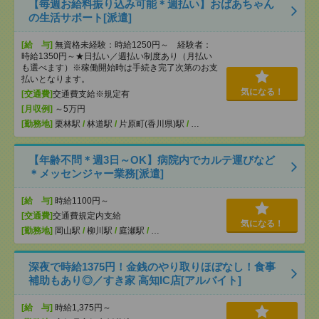
【毎週お給料振り込み可能＊週払い】おばあちゃん
の生活サポート[派遣]
[給 与]
無資格未経験：時給1250円～ 経験者：
時給1350円～★日払い／週払い制度あり（月払い
も選べます）※稼働開始時は手続き完了次第のお支
払いとなります。
気になる！
[交通費]
交通費支給※規定有
[月収例]
～5万円
[勤務地]
栗林駅
/
林道駅
/
片原町(香川県)駅
/
…
【年齢不問＊週3日～OK】病院内でカルテ運びなど
＊メッセンジャー業務[派遣]
[給 与]
時給1100円～
[交通費]
交通費規定内支給
気になる！
[勤務地]
岡山駅
/
柳川駅
/
庭瀬駅
/
…
深夜で時給1375円！金銭のやり取りほぼなし！食事
補助もあり◎／すき家 高知IC店[アルバイト]
[給 与]
時給1,375円～