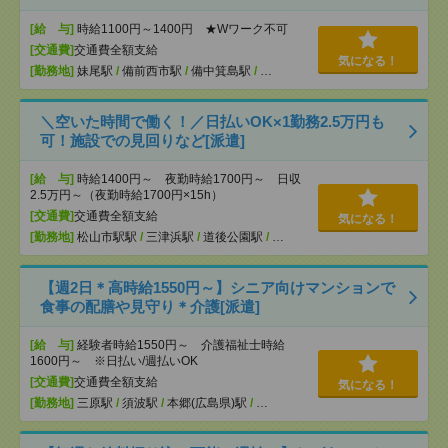
[給 与]
時給1100円～1400円 ★Wワーク不可
[交通費]
交通費全額支給
気になる！
[勤務地]
妹尾駅
/
備前西市駅
/
備中箕島駅
/
…
＼空いた時間で働く！／日払いOK×1勤務2.5万円も
可！施設での見回りなど[派遣]
[給 与]
時給1400円～ 夜勤時給1700円～ 日収
2.5万円～（夜勤時給1700円×15h）
[交通費]
交通費全額支給
気になる！
[勤務地]
松山市駅駅
/
三津浜駅
/
道後公園駅
/
…
【週2日＊高時給1550円～】シニア向けマンションで
食事の配膳や見守り＊介護[派遣]
[給 与]
経験者時給1550円～ 介護福祉士時給
1600円～ ※日払い/週払いOK
[交通費]
交通費全額支給
気になる！
[勤務地]
三原駅
/
須波駅
/
本郷(広島県)駅
/
…