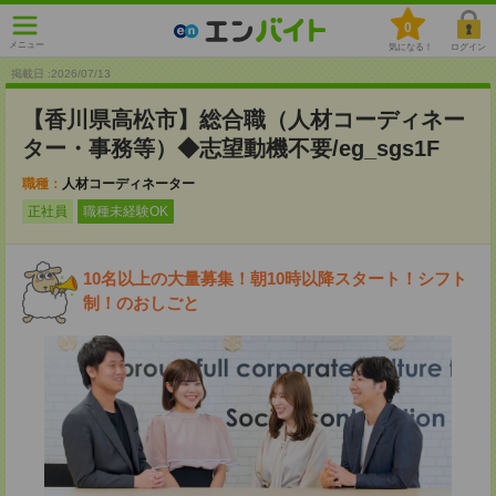
0
メニュー
気になる！
ログイン
掲載日 :2026
/
07
/
13
【香川県高松市】総合職（人材コーディネー
ター・事務等）◆志望動機不要/eg_sgs1F
職種：
人材コーディネーター
正社員
職種未経験OK
10名以上の大量募集！朝10時以降スタート！シフト
制！のおしごと