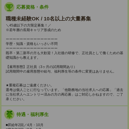
応募資格・条件
職種未経験OK / 10名以上の大量募集
＼45歳以下の方限定募集！／
※若年層の長期キャリア形成のため
ーーーーーーーーーーーーーーー
学歴・知識・資格もいっさい不問
ーーーーーーーーーーーーーーー
既卒・第二新卒の方も大歓迎！入社後の研修で、正社員として働くための基
礎知識から教えます。
【雇用形態】正社員（3ヶ月の試用期間あり）
試用期間中の雇用形態や給与、福利厚生等の条件に変更はありません。
★重複応募はご遠慮ください。
選考は個人ごとに行なっています。「他勤務地の当社求人への応募」「過去
に当社求人へエントリー済みの方の再応募」はご対応しかねますので、ご了
承ください。
待遇・福利厚生
■昇給年2回／4月・10月