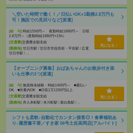
＼空いた時間で働く！／日払いOK×1勤務2.8万円も
可！施設での見回りなど[派遣]
[給 与]
時給1550円～ 夜勤時給1880円～ 日収
2.8万円～（夜勤時給1880円×15h）
[交通費]
交通費全額支給
気になる！
[勤務地]
廿日市駅
/
廿日市市役所前・平良駅
/
広電
廿日市駅
/
…
【オープニング募集】おばあちゃんのお散歩付き添
いも仕事の1つ[派遣]
[給 与]
無資格未経験：時給1400円～ ■週払い
OK ■扶養内OK ■日収1万1200円以上
[交通費]
交通費全額支給
気になる！
[勤務地]
舟入本町駅
/
本川町駅
/
新白島駅
/
…
シフトも柔軟♪自動化でカンタン接客◎！食事補助あ
り♪履歴書不要／すき家 56号土佐高岡店[アルバイト]