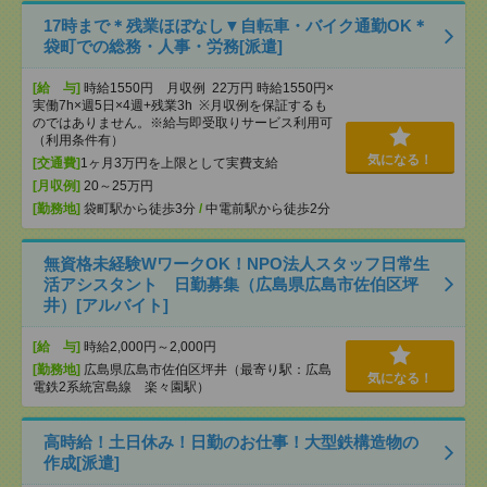
17時まで＊残業ほぼなし▼自転車・バイク通勤OK＊
袋町での総務・人事・労務[派遣]
[給 与]
時給1550円 月収例 22万円 時給1550円×
実働7h×週5日×4週+残業3h ※月収例を保証するも
のではありません。※給与即受取りサービス利用可
（利用条件有）
気になる！
[交通費]
1ヶ月3万円を上限として実費支給
[月収例]
20～25万円
[勤務地]
袋町駅から徒歩3分
/
中電前駅から徒歩2分
無資格未経験WワークOK！NPO法人スタッフ日常生
活アシスタント 日勤募集（広島県広島市佐伯区坪
井）[アルバイト]
[給 与]
時給2,000円～2,000円
[勤務地]
広島県広島市佐伯区坪井（最寄り駅：広島
気になる！
電鉄2系統宮島線 楽々園駅）
高時給！土日休み！日勤のお仕事！大型鉄構造物の
作成[派遣]