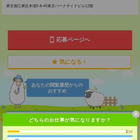
東京都江東区木場5-8-40東京パークサイドビル12階
応募ページへ
気になる！
あなたの閲覧履歴からの
おすすめ
×
説明会参加で全員に【現金2千円相当プレゼント】生
どちらのお仕事が気になりますか？
活のお手伝い[派遣]
1
/10
[給 与]
無資格未経験：時給1500円～ ■週払い