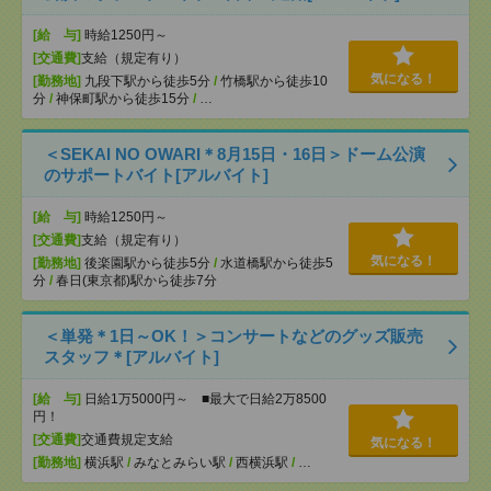
[給 与]
時給1250円～
[交通費]
支給（規定有り）
気になる！
[勤務地]
九段下駅から徒歩5分
/
竹橋駅から徒歩10
分
/
神保町駅から徒歩15分
/
…
＜SEKAI NO OWARI＊8月15日・16日＞ドーム公演
のサポートバイト[アルバイト]
[給 与]
時給1250円～
[交通費]
支給（規定有り）
気になる！
[勤務地]
後楽園駅から徒歩5分
/
水道橋駅から徒歩5
分
/
春日(東京都)駅から徒歩7分
＜単発＊1日～OK！＞コンサートなどのグッズ販売
スタッフ＊[アルバイト]
[給 与]
日給1万5000円～ ■最大で日給2万8500
円！
[交通費]
交通費規定支給
気になる！
[勤務地]
横浜駅
/
みなとみらい駅
/
西横浜駅
/
…