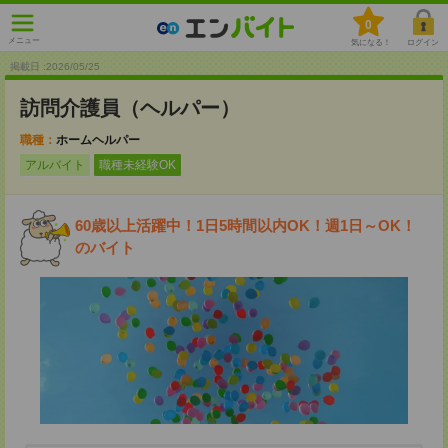
0
メニュー
気になる！
ログイン
掲載日 :2026
/
05
/
25
訪問介護員（ヘルパー）
職種：
ホームヘルパー
アルバイト
職種未経験OK
60歳以上活躍中！1日5時間以内OK！週1日～OK！
のバイト