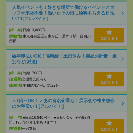
人気イベントも！好きな場所で働けるイベントスタ
ッフ☆来社不要！働いたその日に給料もらえる日払
い/T1[アルバイト]
[給 与]
日給13,000円～
[勤務地]
東京都目黒区自由が丘（最寄り駅：自由が
気になる！
丘駅）
給与即払いOK！高時給！土日休み！製品の計量・選
別など[派遣]
[給 与]
時給1700円
[交通費]
交通費支給有り
気になる！
[勤務地]
平和島駅からバス22分
＜1日～OK！＞あの有名企業も！展示会や株主総会
のお手伝い！[アルバイト]
[給 与]
■日給16,840円～ ■日払いOK ■実働3時
間5,120円のお仕事あります！
[交通費]
一部支給
気になる！