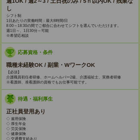
週1OK / 週2～3 / 土日祝のみ / 5ｈ以内OK / 残業な
し
シフト制
1日あたりの実働時間：最大8時間/日
8:00～18:30の間でご都合に合わせてシフトを選んでいただけます。
週1日～、1日30分～可能
※希望応相談
応募資格・条件
職種未経験OK / 副業・WワークOK
【必須】
介護職員初任者研修、ホームヘルパー2級、介護福祉士、実務者研修
※看護師、准看護師の資格でもお仕事可能です。
待遇・福利厚生
正社員登用あり
◇ 雇用保険
◇ 厚生年金
◇ 労災保険
◇ 健康保険
◇ 交通費支給あり