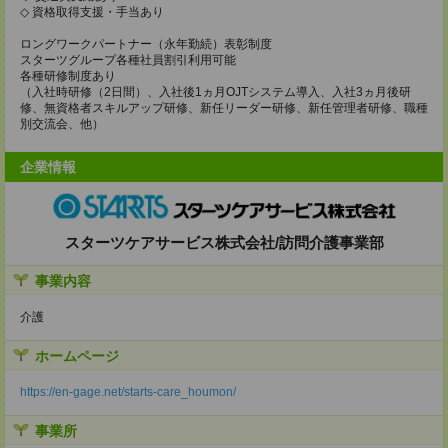
◇ 資格取得支援・手当あり
ロングワークパートナー（永年勤続）表彰制度
スターツグループ各種社員割引利用可能
各種研修制度あり
（入社時研修（2日間）、入社後1ヵ月OJTシステム導入、入社3ヵ月後研
修、無資格者スキルアップ研修、新任リーダー研修、新任管理者研修、職種
別交流会、他）
企業情報
スターツケアサービス株式会社/訪問介護事業部
事業内容
介護
ホームページ
https://en-gage.net/starts-care_houmon/
事業所