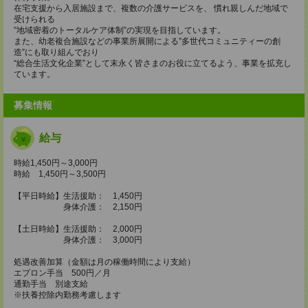
在宅支援から入居施設まで、複数の介護サービスを、 慣れ親しんだ地域で
受けられる
”地域密着のトータルケア体制”の実現を目指しています。
また、幼老複合施設などの事業所展開による”多世代コミュニティーの創
造”にも取り組んでおり
“総合生活文化企業”として末永く皆さまのお役に立てるよう、事業を拡充し
ています。
募集情報
給与
時給1,450円～3,000円
時給 1,450円～3,500円
【平日時給】生活援助： 1,450円
身体介護： 2,150円
【土日時給】生活援助： 2,000円
身体介護： 3,000円
処遇改善加算（金額は月の稼働時間により支給）
エプロン手当 500円／月
通勤手当 別途支給
※扶養控除内勤務考慮します