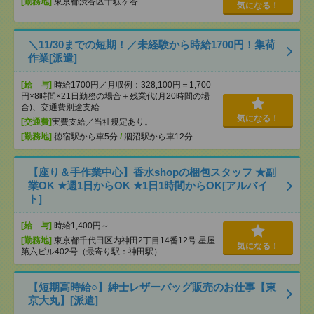
[勤務地]
東京都渋谷区千駄ヶ谷
気になる！
＼11/30までの短期！／未経験から時給1700円！集荷
作業[派遣]
[給 与]
時給1700円／月収例：328,100円＝1,700
円×8時間×21日勤務の場合＋残業代(月20時間の場
合)、交通費別途支給
気になる！
[交通費]
実費支給／当社規定あり。
[勤務地]
徳宿駅から車5分
/
涸沼駅から車12分
【座り＆手作業中心】香水shopの梱包スタッフ ★副
業OK ★週1日からOK ★1日1時間からOK[アルバイ
ト]
[給 与]
時給1,400円～
[勤務地]
東京都千代田区内神田2丁目14番12号 星屋
気になる！
第六ビル402号（最寄り駅：神田駅）
【短期高時給○】紳士レザーバッグ販売のお仕事【東
京大丸】[派遣]