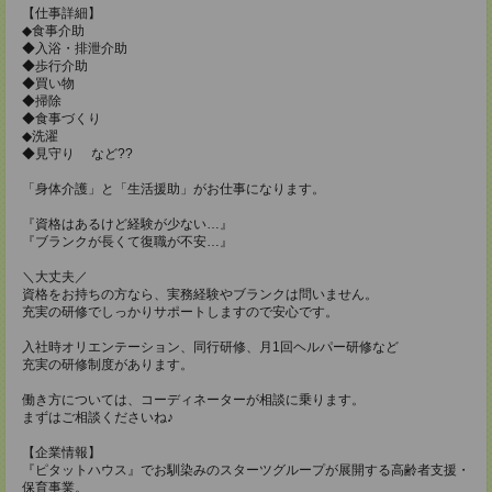
【仕事詳細】
◆食事介助
◆入浴・排泄介助
◆歩行介助
◆買い物
◆掃除
◆食事づくり
◆洗濯
◆見守り など??
「身体介護」と「生活援助」がお仕事になります。
『資格はあるけど経験が少ない…』
『ブランクが長くて復職が不安…』
＼大丈夫／
資格をお持ちの方なら、実務経験やブランクは問いません。
充実の研修でしっかりサポートしますので安心です。
入社時オリエンテーション、同行研修、月1回ヘルパー研修など
充実の研修制度があります。
働き方については、コーディネーターが相談に乗ります。
まずはご相談くださいね♪
【企業情報】
『ピタットハウス』でお馴染みのスターツグループが展開する高齢者支援・
保育事業。