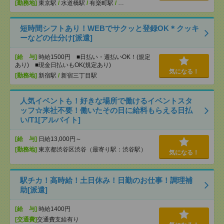
[勤務地]
東京駅
/
水道橋駅
/
有楽町駅
/
…
短時間シフトあり！WEBでサクッと登録OK＊クッキ
ーなどの仕分け[派遣]
[給 与]
時給1500円 ■日払い・週払いOK！(規定
あり) ■現金日払いもOK(規定あり)
気になる！
[勤務地]
新宿駅
/
新宿三丁目駅
人気イベントも！好きな場所で働けるイベントスタ
ッフ☆来社不要！働いたその日に給料もらえる日払
い/T1[アルバイト]
[給 与]
日給13,000円～
[勤務地]
東京都渋谷区渋谷（最寄り駅：渋谷駅）
気になる！
駅チカ！高時給！土日休み！日勤のお仕事！調理補
助[派遣]
[給 与]
時給1400円
[交通費]
交通費支給有り