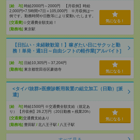
[給 与]
時給2000円～2000円 【月収例】時給
2,000円×7.5時間×7日＝105,000円 ※月収例は一
例です。勤務時間や日数等により変動いたします。
気になる！
[交通費]
☆交通費全額支給！
[勤務地]
東京駅
【日払い・未経験歓迎！】稼ぎたい日にサクッと勤
務！単発・週1日～自由シフトの軽作業[アルバイト]
[給 与]
日給10,305円～37,204円
[勤務地]
東京都世田谷区豪徳寺
気になる！
<タイパ抜群>医療診断用装置の組立加工（日勤）[派
遣]
[給 与]
時給1500円 ※交通費全額支給（規定あ
り） 【月収例】26.2万円（20日勤務＋残業20h）
[交通費]
交通費支給あり
気になる！
[勤務地]
豊田駅
/
北八王子駅
/
八王子駅
すべて見る