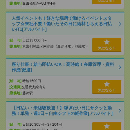
気になる！
[勤務地]
飯田橋駅から徒歩4分
人気イベントも！好きな場所で働けるイベントスタ
ッフ☆来社不要！働いたその日に給料もらえる日払
い/T1[アルバイト]
[給 与]
日給13,000円～
[勤務地]
東京都豊島区南池袋（最寄り駅：池袋駅）
気になる！
座り仕事！給与即払いOK！高時給！在庫管理・資料
作成[派遣]
[給 与]
時給1500円
[交通費]
交通費支給有り
気になる！
[勤務地]
藤沢駅
【日払い・未経験歓迎！】稼ぎたい日にサクッと勤
務！単発・週1日～自由シフトの軽作業[アルバイト]
[給 与]
日給10,305円～37,204円