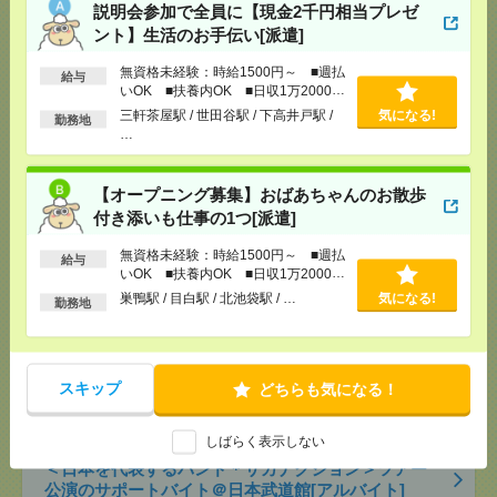
OK ■扶養内OK ■日収1万2000円以上
説明会参加で全員に【現金2千円相当プレゼ
[交通費]
交通費全額支給
気になる！
ント】生活のお手伝い[派遣]
[勤務地]
三軒茶屋駅
/
世田谷駅
/
下高井戸駅
/
…
無資格未経験：時給1500円～ ■週払
給与
いOK ■扶養内OK ■日収1万2000円
【オープニング募集】おばあちゃんのお散歩付き添
以上
三軒茶屋駅 / 世田谷駅 / 下高井戸駅 /
気になる!
勤務地
いも仕事の1つ[派遣]
…
[給 与]
無資格未経験：時給1500円～ ■週払い
OK ■扶養内OK ■日収1万2000円以上
【オープニング募集】おばあちゃんのお散歩
[交通費]
交通費全額支給
気になる！
付き添いも仕事の1つ[派遣]
[勤務地]
巣鴨駅
/
目白駅
/
北池袋駅
/
…
無資格未経験：時給1500円～ ■週払
給与
いOK ■扶養内OK ■日収1万2000円
【シフト自由・現金手渡しOK】iPhoneなどスマホの
以上
巣鴨駅 / 目白駅 / 北池袋駅 / …
気になる!
勤務地
充電を繋げるだけ！[派遣]
[給 与]
時給1414円～ ▼日払いOK（規定あ
り） ■初勤務手当あり ※規定による
スキップ
どちらも気になる！
[勤務地]
新宿駅から徒歩
/
新宿三丁目駅から徒歩
/
気になる！
高田馬場駅から徒歩
/
…
しばらく表示しない
＜日本を代表するバンド＊サカナクション＞ツアー
公演のサポートバイト＠日本武道館[アルバイト]