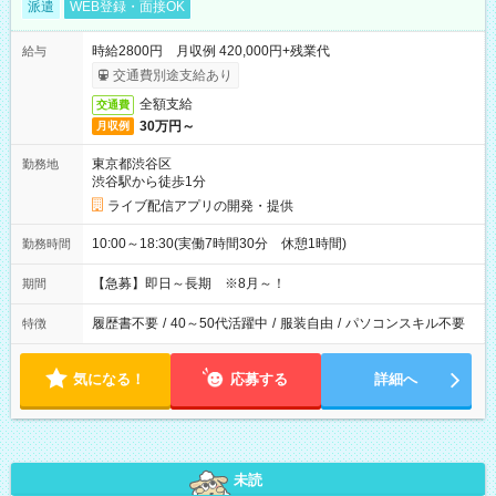
派遣
WEB登録・面接OK
時給2800円 月収例 420,000円+残業代
給与
交通費別途支給あり
全額支給
交通費
30万円～
月収例
東京都渋谷区
勤務地
渋谷駅から徒歩1分
ライブ配信アプリの開発・提供
10:00～18:30(実働7時間30分 休憩1時間)
勤務時間
【急募】即日～長期 ※8月～！
期間
履歴書不要
/
40～50代活躍中
/
服装自由
/
パソコンスキル不要
特徴
気になる！
応募する
詳細へ
未読