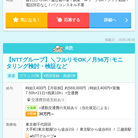
週1日からOK
/
履歴書不要
/
副業・WワークOK
/
シフト勤務
/
特徴
電話対応なし
/
パソコンスキル不要
気になる！
応募する
詳細へ
掲載日：2026.08.09
未読
【NTTグループ】＼フルリモOK／月56万↑モニ
タリング検討・検証など
派遣
ブランクOK
WEB登録・面接OK
時給3,400円【月収例】約569,000円（時給3,400円×実働
給与
7.50h×21日+残業10h）+交通費
交通費別途支給あり
○通勤交通費の支給あり（当社規定による）
交通費
30万円～
月収例
東京都千代田区
勤務地
大手町(東京都)駅から徒歩2分
/
東京駅から徒歩8分
/
三越前駅
●NTTグループ●