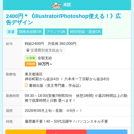
未読
2400円＊《illustrator/Photoshop使える！》広
告デザイン
派遣
職種未経験OK
ブランクOK
WEB登録・面接OK
時給2400円 月収例 360,000円
給与
交通費別途支給あり
全額支給
交通費
30万円～
月収例
東京都港区
勤務地
神谷町駅から徒歩4分
/
六本木一丁目駅から徒歩6分
書籍出版（英文専門書，学会誌）
09:30～18:00(実働7時間30分 休憩1時間) ※週20時間以上の勤
勤務時間
務で就業時間と日数 選べます！
2026年09月上旬～長期 ※9月～！
期間
履歴書不要
/
40～50代活躍中
/
パソコンスキル不要
特徴