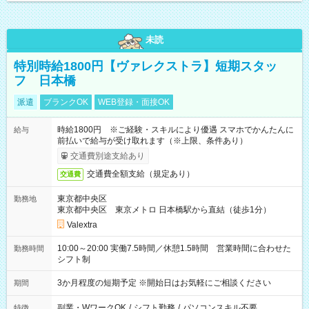
未読
特別時給1800円【ヴァレクストラ】短期スタッ
フ 日本橋
派遣
ブランクOK
WEB登録・面接OK
時給1800円 ※ご経験・スキルにより優遇 スマホでかんたんに
給与
前払いで給与が受け取れます（※上限、条件あり）
交通費別途支給あり
交通費全額支給（規定あり）
交通費
東京都中央区
勤務地
東京都中央区 東京メトロ 日本橋駅から直結（徒歩1分）
Valextra
10:00～20:00 実働7.5時間／休憩1.5時間 営業時間に合わせた
勤務時間
シフト制
3か月程度の短期予定 ※開始日はお気軽にご相談ください
期間
副業・WワークOK
/
シフト勤務
/
パソコンスキル不要
特徴