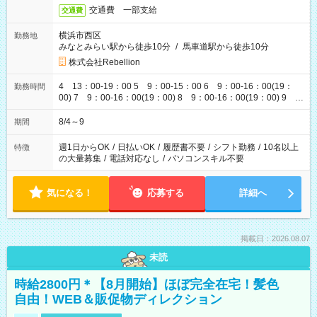
交通費 一部支給
交通費
横浜市西区
勤務地
みなとみらい駅から徒歩10分
/
馬車道駅から徒歩10分
株式会社Rebellion
4 13：00-19：00 5 9：00-15：00 6 9：00-16：00(19：
勤務時間
00) 7 9：00-16：00(19：00) 8 9：00-16：00(19：00) 9
9：00-16：00(19：00)
8/4～9
期間
週1日からOK
/
日払いOK
/
履歴書不要
/
シフト勤務
/
10名以上
特徴
の大量募集
/
電話対応なし
/
パソコンスキル不要
気になる！
応募する
詳細へ
掲載日：2026.08.07
未読
時給2800円＊【8月開始】ほぼ完全在宅！髪色
自由！WEB＆販促物ディレクション