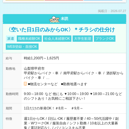
掲載日：2026.07.27
未読
〈空いた日1日のみからOK〉＊チラシの仕分け
派遣
職種未経験OK
社会人未経験OK
大学生歓迎
ブランクOK
WEB登録・面接OK
時給1,200円～1,625円
給与
山梨県甲府市
勤務地
甲府駅からバイク・車
/
南甲府駅からバイク・車
/
酒折駅から
バイク・車
/
…
■物流センターなど ■勤務地選べます
9:00～18:00 など 他にも ▼10:00～19:00 ▼18:00～21:00 など
勤務時間
のシフトあり！お気軽にご相談下さい！
1日だけの単発OK！＃8月～ ＃9月～
期間
週1日からOK
/
日払いOK
/
履歴書不要
/
40～50代活躍中
/
副
特徴
業・WワークOK
/
服装自由
/
シフト勤務
/
10名以上の大量募
集
/
電話対応なし
/
パソコンスキル不要