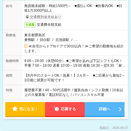
無資格未経験：時給1500円～ ■週払いOK ■扶養内OK ■日
給与
収1万2000円以上
交通費別途支給あり
交通費全額支給
交通費
東京都豊島区
勤務地
巣鴨駅
/
目白駅
/
北池袋駅
/
…
≪自宅からドアtoドアで30分以内！≫ご希望の勤務地を紹介
します。
9:00～18:00（休憩60分） ■ご希望があれば下記シフトもOK！
勤務時間
早番 7:00～16:00 遅番 10:00～19:00 夜勤 16:30～翌9:30 「家族
と休みを合わせたい」 「余裕を持って夕飯の準備がしたい」
「できれば残業はしたくない」 など、ご希望を教えてください
【8月中のスタートOK！急募！】2カ月～ ■ご応募から最短2～
期間
ね。 ※Wワーク希望の方へ 今ご覧のお仕事で希望する勤務時間
3日後に就業が可能です！
と、もう1つのお仕事の勤務時間。 合計で週40時間を超える場
合は応募できません。
履歴書不要
/
40～50代活躍中
/
服装自由
/
シフト勤務
/
10名以
特徴
上の大量募集
/
電話対応なし
/
パソコンスキル不要
気になる！
応募する
詳細へ
掲載日：2026.08.07