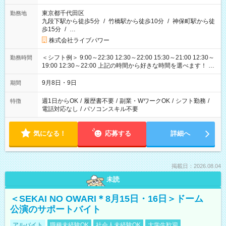
東京都千代田区
勤務地
九段下駅から徒歩5分
/
竹橋駅から徒歩10分
/
神保町駅から徒
歩15分
/
…
株式会社ライブパワー
＜シフト例＞ 9:00～22:30 12:30～22:00 15:30～21:00 12:30～
勤務時間
19:00 12:30～22:00 上記の時間から好きな時間を選べます！ ※
時間は変更となる可能性があります
9月8日・9日
期間
週1日からOK
/
履歴書不要
/
副業・WワークOK
/
シフト勤務
/
特徴
電話対応なし
/
パソコンスキル不要
気になる！
応募する
詳細へ
掲載日：2026.08.04
未読
＜SEKAI NO OWARI＊8月15日・16日＞ドーム
公演のサポートバイト
アルバイト
職種未経験OK
社会人未経験OK
大学生歓迎