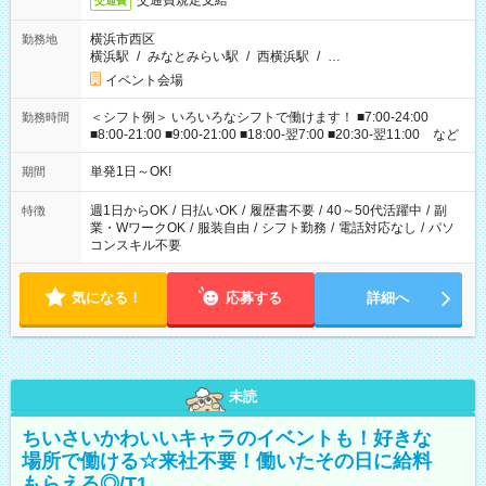
交通費規定支給
交通費
横浜市西区
勤務地
横浜駅
/
みなとみらい駅
/
西横浜駅
/
…
イベント会場
＜シフト例＞ いろいろなシフトで働けます！ ■7:00-24:00
勤務時間
■8:00-21:00 ■9:00-21:00 ■18:00-翌7:00 ■20:30-翌11:00 など
単発1日～OK!
期間
週1日からOK
/
日払いOK
/
履歴書不要
/
40～50代活躍中
/
副
特徴
業・WワークOK
/
服装自由
/
シフト勤務
/
電話対応なし
/
パソ
コンスキル不要
気になる！
応募する
詳細へ
未読
ちいさいかわいいキャラのイベントも！好きな
場所で働ける☆来社不要！働いたその日に給料
もらえる◎/T1