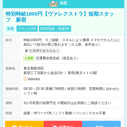
未読
特別時給1800円【ヴァレクストラ】短期スタッ
フ 新宿
派遣
ブランクOK
WEB登録・面接OK
時給1800円 ※ご経験・スキルにより優遇 スマホでかんたんに
給与
前払いで給与が受け取れます（※上限、条件あり）
交通費別途支給あり
交通費全額支給（規定あり）
交通費
東京都新宿区
勤務地
新宿三丁目駅から徒歩2分
/
新宿(東京メトロ)駅
Valextra
09:30～20:30 実働7.5時間／休憩1.5時間 営業時間に合わせた
勤務時間
シフト制
3か月程度の短期予定 ※開始日はお気軽にご相談ください
期間
副業・WワークOK
/
シフト勤務
/
パソコンスキル不要
特徴