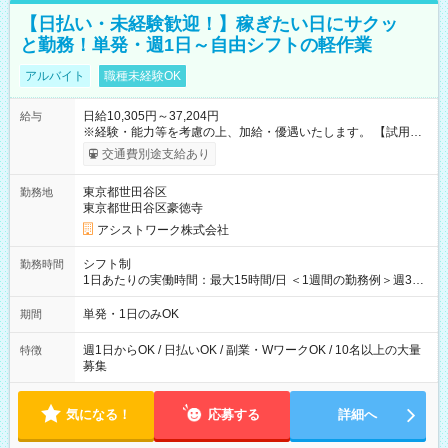
【日払い・未経験歓迎！】稼ぎたい日にサクッ
と勤務！単発・週1日～自由シフトの軽作業
アルバイト
職種未経験OK
日給10,305円～37,204円
給与
※経験・能力等を考慮の上、加給・優遇いたします。 【試用期
間】試用期間なし
交通費別途支給あり
東京都世田谷区
勤務地
東京都世田谷区豪徳寺
アシストワーク株式会社
シフト制
勤務時間
1日あたりの実働時間：最大15時間/日 ＜1週間の勤務例＞週3回
勤務 勤務：月・水・金 休み：火・木・土・日 好きな時にお仕事
可能です！ ※1日あたりの最大実働時間は日勤、夜勤共に勤務し
単発・1日のみOK
期間
た時間になります。
週1日からOK / 日払いOK / 副業・WワークOK / 10名以上の大量
特徴
募集
気になる！
応募する
詳細へ