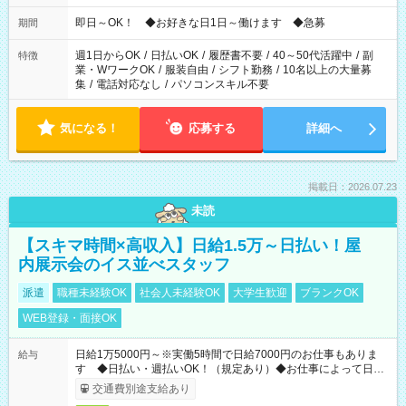
仕事により勤務時間が異なります
即日～OK！ ◆お好きな日1日～働けます ◆急募
期間
週1日からOK
/
日払いOK
/
履歴書不要
/
40～50代活躍中
/
副
特徴
業・WワークOK
/
服装自由
/
シフト勤務
/
10名以上の大量募
集
/
電話対応なし
/
パソコンスキル不要
気になる！
応募する
詳細へ
掲載日：2026.07.23
未読
【スキマ時間×高収入】日給1.5万～日払い！屋
内展示会のイス並べスタッフ
派遣
職種未経験OK
社会人未経験OK
大学生歓迎
ブランクOK
WEB登録・面接OK
日給1万5000円～※実働5時間で日給7000円のお仕事もありま
給与
す ◆日払い・週払いOK！（規定あり）◆お仕事によって日給
も異なります
交通費別途支給あり