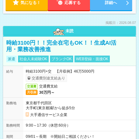
気になる！
応募する
詳細へ
掲載日：2026.08.07
未読
時給3100円！！完全在宅もOK！！生成AI活
用・業務改善推進
派遣
社会人未経験OK
ブランクOK
WEB登録・面接OK
時給3100円+交 【月収例】46万5000円
給与
交通費別途支給あり
交通費支給
交通費
30万円～
月収例
東京都千代田区
勤務地
大手町(東京都)駅から徒歩5分
大手通信サービス企業
9:00～17:30（休憩:60分）
勤務時間
09/01～長期 ※開始日ご相談ください！
期間