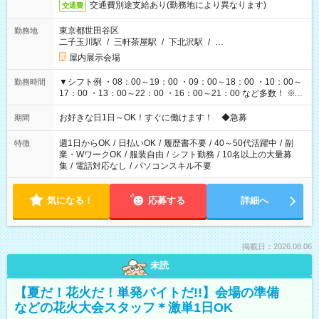
交通費別途支給あり(勤務地により異なります)
交通費
東京都世田谷区
勤務地
二子玉川駅
/
三軒茶屋駅
/
下北沢駅
/
…
屋内展示会場
▼シフト例 ・08：00～19：00 ・09：00～18：00 ・10：00～
勤務時間
17：00 ・13：00～22：00 ・16：00～21：00 など多数！ ※お
仕事により勤務時間が異なります
お好きな日1日～OK！すぐに働けます！ ◆急募
期間
週1日からOK
/
日払いOK
/
履歴書不要
/
40～50代活躍中
/
副
特徴
業・WワークOK
/
服装自由
/
シフト勤務
/
10名以上の大量募
集
/
電話対応なし
/
パソコンスキル不要
気になる！
応募する
詳細へ
掲載日：2026.08.06
未読
【夏だ！花火だ！単発バイトだ!!】会場の準備
などの花火大会スタッフ＊激単1日OK