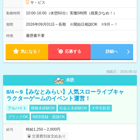
サ－ビス
10:00-16:00（休憩60分）実働5時間（残業少なめ！）
勤務時間
2026年09月01日～長期 ※開始日相談OK ※9月～！
期間
履歴書不要
特徴
気になる！
応募する
詳細へ
掲載日：2026.08.02
未読
8/4～9【みなとみらい】人気スローライブキャ
ラクターゲームのイベント運営！
アルバイト
職種未経験OK
社会人未経験OK
大学生歓迎
ブランクOK
WEB登録・面接OK
時給1,250～2,000円
給与
交通費別途支給あり