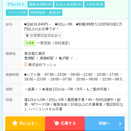
アルバイト
職種未経験OK
社会人未経験OK
大学生歓迎
ブランクOK
WEB登録・面接OK
■日給16,840円～ ■日払いOK ■実働3時間 5,120円#日収1万
給与
円以上のお仕事です！
交通費別途支給あり
一部支給（当社規定）
交通費
東京都江東区
勤務地
豊洲駅
/
東陽町駅
/
亀戸駅
/
…
株式会社マッシュ
■シフト例 ・07:00～23:00 ・09:00～12:00 ・10:00～17:00 ・
勤務時間
18:00～23:00 ・19:00～07:00 ・20:00～09:00 ・22:00～06:00
etc ★最短3時間で5,120円のお仕事から／15時間で2万円近く稼
げるお仕事も！ ご希望のお時間に合わせてご紹介！ ※シフトは
＜急募！＞★激短1日のみ～OK！8月～もご案内可能！
期間
現場によって異なります。 ※勿論、休憩時間はあるのでご安心
ください！
週1日からOK
/
日払いOK
/
履歴書不要
/
40～50代活躍中
/
副
特徴
業・WワークOK
/
服装自由
/
10名以上の大量募集
/
電話対応な
し
/
パソコンスキル不要
気になる！
応募する
詳細へ