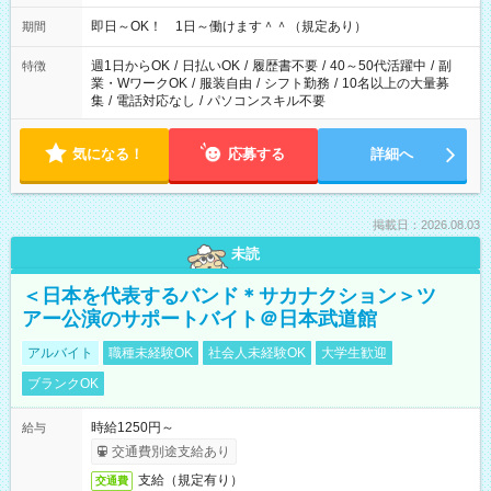
即日～OK！ 1日～働けます＾＾（規定あり）
期間
週1日からOK
/
日払いOK
/
履歴書不要
/
40～50代活躍中
/
副
特徴
業・WワークOK
/
服装自由
/
シフト勤務
/
10名以上の大量募
集
/
電話対応なし
/
パソコンスキル不要
気になる！
応募する
詳細へ
掲載日：2026.08.03
未読
＜日本を代表するバンド＊サカナクション＞ツ
アー公演のサポートバイト＠日本武道館
アルバイト
職種未経験OK
社会人未経験OK
大学生歓迎
ブランクOK
時給1250円～
給与
交通費別途支給あり
支給（規定有り）
交通費