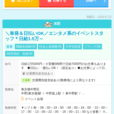
気になる！
応募する
詳細へ
掲載日：2026.07.23
未読
＼単発＆日払いOK／エンタメ系のイベントスタ
ッフ＊日給1.5万～
派遣
職種未経験OK
社会人未経験OK
大学生歓迎
ブランクOK
WEB登録・面接OK
日給1万5000円～※実働5時間で日給7000円のお仕事もありま
給与
す ◆日払い・週払いOK！（規定あり）◆お仕事によって日給
も異なります
交通費別途支給あり
交通費別途支給あり(勤務地により異なります)
交通費
東京都中野区
勤務地
中野(東京都)駅
/
中野坂上駅
/
東中野駅
/
…
イベント会場
▼シフト例 ・08：00～19：00 ・09：00～18：00 ・10：00～
勤務時間
17：00 ・13：00～22：00 ・16：00～21：00 など多数！ ※お