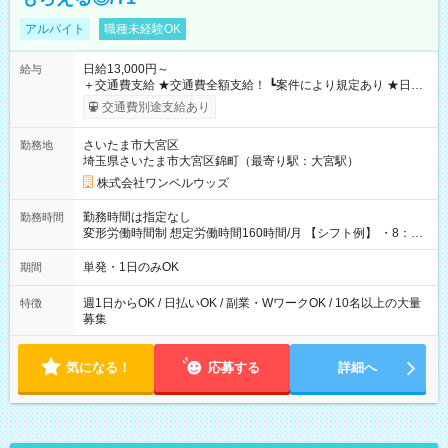
アルバイト
職種未経験OK
日給13,000円～
給与
＋交通費支給 ★交通費全額支給！ ┗案件により規定あり ★日払
いOK！（規定あり） ┗働いたその日に現金GET♪ お仕事後はコ
交通費別途支給あり
ンビニATMから 日払い分を引き落とせます！ 【試用期間】試
用期間なし
さいたま市大宮区
勤務地
埼玉県さいたま市大宮区錦町（最寄り駅：大宮駅）
株式会社ワンベルウッズ
勤務時間は指定なし
勤務時間
変形労働時間制 想定労働時間160時間/月 【シフト例】 ・8：00
～21：00
単発・1日のみOK
期間
週1日からOK / 日払いOK / 副業・WワークOK / 10名以上の大量
特徴
募集
気になる！
応募する
詳細へ