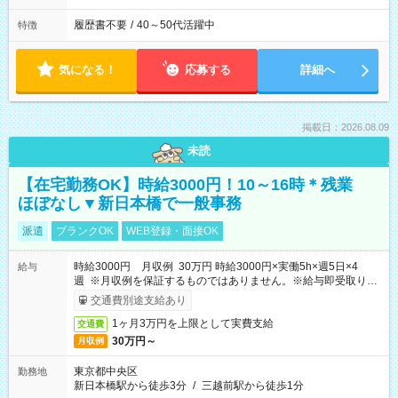
履歴書不要
/
40～50代活躍中
特徴
気になる！
応募する
詳細へ
掲載日：2026.08.09
未読
【在宅勤務OK】時給3000円！10～16時＊残業
ほぼなし▼新日本橋で一般事務
派遣
ブランクOK
WEB登録・面接OK
時給3000円 月収例 30万円 時給3000円×実働5h×週5日×4
給与
週 ※月収例を保証するものではありません。※給与即受取りサ
ービス利用可（利用条件有）
交通費別途支給あり
1ヶ月3万円を上限として実費支給
交通費
30万円～
月収例
東京都中央区
勤務地
新日本橋駅から徒歩3分
/
三越前駅から徒歩1分