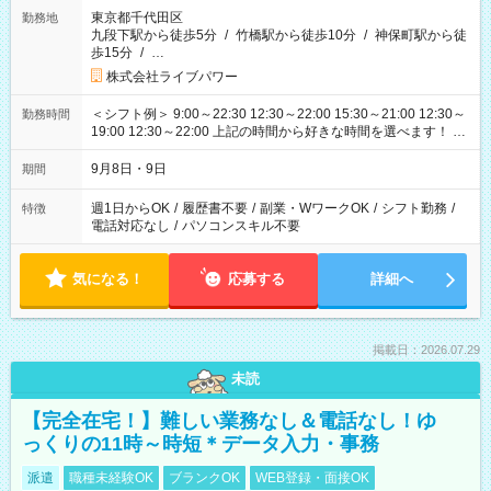
東京都千代田区
勤務地
九段下駅から徒歩5分
/
竹橋駅から徒歩10分
/
神保町駅から徒
歩15分
/
…
株式会社ライブパワー
＜シフト例＞ 9:00～22:30 12:30～22:00 15:30～21:00 12:30～
勤務時間
19:00 12:30～22:00 上記の時間から好きな時間を選べます！ ※
時間は変更となる可能性があります
9月8日・9日
期間
週1日からOK
/
履歴書不要
/
副業・WワークOK
/
シフト勤務
/
特徴
電話対応なし
/
パソコンスキル不要
気になる！
応募する
詳細へ
掲載日：2026.07.29
未読
【完全在宅！】難しい業務なし＆電話なし！ゆ
っくりの11時～時短＊データ入力・事務
派遣
職種未経験OK
ブランクOK
WEB登録・面接OK