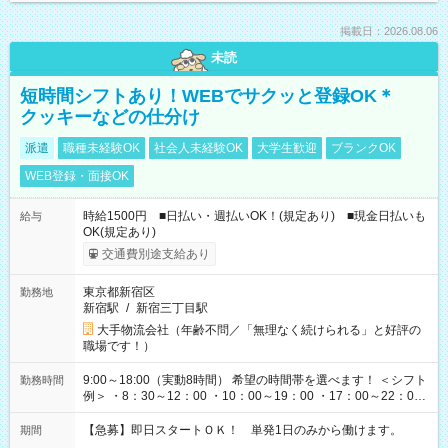
掲載日：2026.08.06
未読
短時間シフトあり！WEBでサクッと登録OK＊
クッキーなどの仕分け
派遣
職種未経験OK
社会人未経験OK
大学生歓迎
ブランクOK
WEB登録・面接OK
時給1500円 ■日払い・週払いOK！(規定あり) ■現金日払いも
給与
OK(規定あり)
交通費別途支給あり
東京都新宿区
勤務地
新宿駅
/
新宿三丁目駅
大手物流会社（年齢不問／「無理なく続けられる」と好評の
職場です！）
9:00～18:00（実動8時間） 希望の時間帯を選べます！ ＜シフト
勤務時間
例＞ ・8：30～12：00 ・10：00～19：00 ・17：00～22：00
・13：00～22：00 ・22：00～翌6：00 など
【急募】即日スタートＯＫ！ 単発1日のみから働けます。
期間