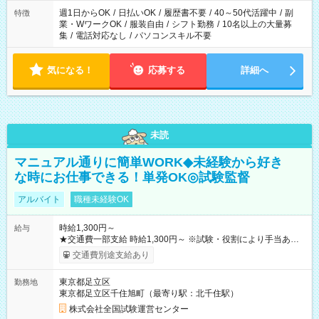
週1日からOK
/
日払いOK
/
履歴書不要
/
40～50代活躍中
/
副
特徴
業・WワークOK
/
服装自由
/
シフト勤務
/
10名以上の大量募
集
/
電話対応なし
/
パソコンスキル不要
気になる！
応募する
詳細へ
未読
マニュアル通りに簡単WORK◆未経験から好き
な時にお仕事できる！単発OK◎試験監督
アルバイト
職種未経験OK
時給1,300円～
給与
★交通費一部支給 時給1,300円～ ※試験・役割により手当あり
※勤務回数により昇給あり 【即給（前払い）オプションあ
交通費別途支給あり
り！】 希望される場合、勤務から1週間ほどで給与の一部を受け
取れます。 ※手数料418円がかかります。 【過去試験日の収入
東京都足立区
勤務地
例】 ・河合塾模擬試験 8:30～17:30（休憩1時間） 時給1,300円
東京都足立区千住旭町（最寄り駅：北千住駅）
×8時間＝日収10,400円＋交通費 ※当日の役割により時給＋100
円の場合あり ・国家試験 7:00～13:30（休憩なし） 時給1,300
株式会社全国試験運営センター