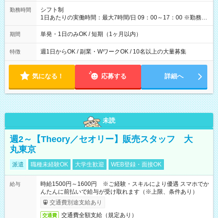
円（役割手当＋100円）×6時間＝日収8,400円＋交通費 【試用期
間】試用期間なし
シフト制
勤務時間
1日あたりの実働時間：最大7時間/日 09：00～17：00 ※勤務時
間は 試験により異なります。
単発・1日のみOK / 短期（1ヶ月以内）
期間
週1日からOK / 副業・WワークOK / 10名以上の大量募集
特徴
気になる！
応募する
詳細へ
未読
週2～【Theory／セオリー】販売スタッフ 大
丸東京
派遣
職種未経験OK
大学生歓迎
WEB登録・面接OK
時給1500円～1600円 ※ご経験・スキルにより優遇 スマホでか
給与
んたんに前払いで給与が受け取れます（※上限、条件あり）
交通費別途支給あり
交通費全額支給（規定あり）
交通費