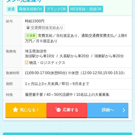
派遣
職種未経験OK
ブランクOK
WEB登録・面接OK
時給1500円
給与
交通費別途支給あり
実費支給／当社規定あり。通勤交通費実費支払／上限4
交通費
万円／月※規定あり
埼玉県加須市
勤務地
加須駅から車10分
/
久喜駅から車20分
/
鴻巣駅から車20分
物流・ロジスティクス
(1)09:00-17:00(休憩60分) ※休憩（12:00-12:50,15:00-15:10）
勤務時間
1ヶ月以上3ヶ月未満／即日～9月末まで
期間
履歴書不要
/
40～50代活躍中
/
10名以上の大量募集
特徴
気になる！
応募する
詳細へ