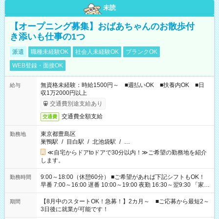
未読
【オープニング募集】おばあちゃんのお散歩付
き添いも仕事の1つ
派遣
職種未経験OK
社会人未経験OK
ブランクOK
WEB登録・面接OK
無資格未経験：時給1500円～ ■週払いOK ■扶養内OK ■日
給与
収1万2000円以上
交通費別途支給あり
交通費全額支給
交通費
東京都豊島区
勤務地
巣鴨駅
/
目白駅
/
北池袋駅
/
…
≪自宅からドアtoドアで30分以内！≫ご希望の勤務地を紹介
します。
9:00～18:00（休憩60分） ■ご希望があれば下記シフトもOK！
勤務時間
早番 7:00～16:00 遅番 10:00～19:00 夜勤 16:30～翌9:30 「家族
と休みを合わせたい」 「余裕を持って夕飯の準備がしたい」
「できれば残業はしたくない」 など、ご希望を教えてください
【8月中のスタートOK！急募！】2カ月～ ■ご応募から最短2～
期間
ね。 ※Wワーク希望の方へ 今ご覧のお仕事で希望する勤務時間
3日後に就業が可能です！
と、もう1つのお仕事の勤務時間。 合計で週40時間を超える場