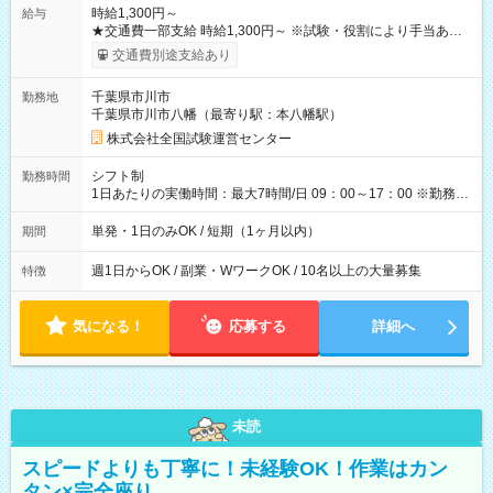
時給1,300円～
給与
★交通費一部支給 時給1,300円～ ※試験・役割により手当あり
※勤務回数により昇給あり 【即給（前払い）オプションあ
交通費別途支給あり
り！】 希望される場合、勤務から1週間ほどで給与の一部を受け
取れます。 ※手数料418円がかかります。 【過去試験日の収入
千葉県市川市
勤務地
例】 ・河合塾模擬試験 8:30～17:30（休憩1時間） 時給1,300円
千葉県市川市八幡（最寄り駅：本八幡駅）
×8時間＝日収10,400円＋交通費 ※当日の役割により時給＋100
円の場合あり ・国家試験 7:00～13:30（休憩なし） 時給1,300
株式会社全国試験運営センター
円（役割手当＋100円）×6時間＝日収8,400円＋交通費 【試用期
間】試用期間なし
シフト制
勤務時間
1日あたりの実働時間：最大7時間/日 09：00～17：00 ※勤務時
間は 試験により異なります。
単発・1日のみOK / 短期（1ヶ月以内）
期間
週1日からOK / 副業・WワークOK / 10名以上の大量募集
特徴
気になる！
応募する
詳細へ
未読
スピードよりも丁寧に！未経験OK！作業はカン
タン×完全座り