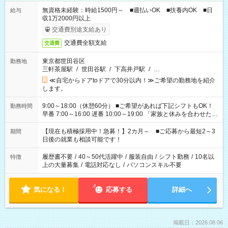
無資格未経験：時給1500円～ ■週払いOK ■扶養内OK ■日
給与
収1万2000円以上
交通費別途支給あり
交通費全額支給
交通費
東京都世田谷区
勤務地
三軒茶屋駅
/
世田谷駅
/
下高井戸駅
/
…
≪自宅からドアtoドアで30分以内！≫ご希望の勤務地を紹介
します。
9:00～18:00（休憩60分） ■ご希望があれば下記シフトもOK！
勤務時間
早番 7:00～16:00 遅番 10:00～19:00 「家族と休みを合わせた
い」 「余裕を持って夕飯の準備がしたい」 「できれば残業はし
たくない」 など、ご希望を教えてくださいね。 ※Wワーク希望
【現在も積極採用中！急募！】2カ月～ ■ご応募から最短2～3
期間
の方へ 今ご覧のお仕事で希望する勤務時間と、もう1つのお仕事
日後の就業も相談可能です！
の勤務時間。 合計で週40時間を超える場合は応募できません。
履歴書不要
/
40～50代活躍中
/
服装自由
/
シフト勤務
/
10名以
特徴
上の大量募集
/
電話対応なし
/
パソコンスキル不要
気になる！
応募する
詳細へ
掲載日：2026.08.06