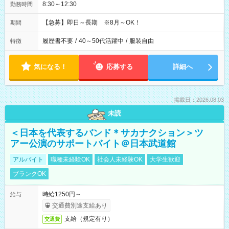
8:30～12:30
勤務時間
【急募】即日～長期 ※8月～OK！
期間
履歴書不要
/
40～50代活躍中
/
服装自由
特徴
気になる！
応募する
詳細へ
掲載日：2026.08.03
未読
＜日本を代表するバンド＊サカナクション＞ツ
アー公演のサポートバイト＠日本武道館
アルバイト
職種未経験OK
社会人未経験OK
大学生歓迎
ブランクOK
時給1250円～
給与
交通費別途支給あり
支給（規定有り）
交通費