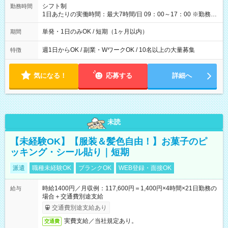
間】試用期間なし
シフト制
勤務時間
1日あたりの実働時間：最大7時間/日 09：00～17：00 ※勤務時
間は 試験により異なります。
単発・1日のみOK / 短期（1ヶ月以内）
期間
週1日からOK / 副業・WワークOK / 10名以上の大量募集
特徴
気になる！
応募する
詳細へ
未読
【未経験OK】【服装＆髪色自由！】お菓子のピ
ッキング・シール貼り｜短期
派遣
職種未経験OK
ブランクOK
WEB登録・面接OK
時給1400円／月収例：117,600円＝1,400円×4時間×21日勤務の
給与
場合＋交通費別途支給
交通費別途支給あり
実費支給／当社規定あり。
交通費