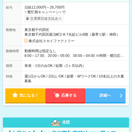
日給12,000円～26,700円
給与
✨繁忙期キャンペーン✨で
交通費別途支給あり
東京都千代田区
勤務地
東京都千代田区鍛冶町2-8-7光起ビル6階（最寄り駅：神田）
株式会社スカイファクトリー
勤務時間は指定なし
勤務時間
8:00～17:00、20:00～05:00、00:00～04:00 ※時間・曜日応相
談 ※深夜・早朝帯もあり ※週1日、1日4ｈから勤務OK！ もち
ろん週5以上のレギュラーワークも☆ 平日のみ・土日のみも
単発・1日のみOK / 短期（1ヶ月以内）
期間
OK！
週1日からOK / 日払いOK / 副業・WワークOK / 10名以上の大量
特徴
募集
気になる！
応募する
詳細へ
未読