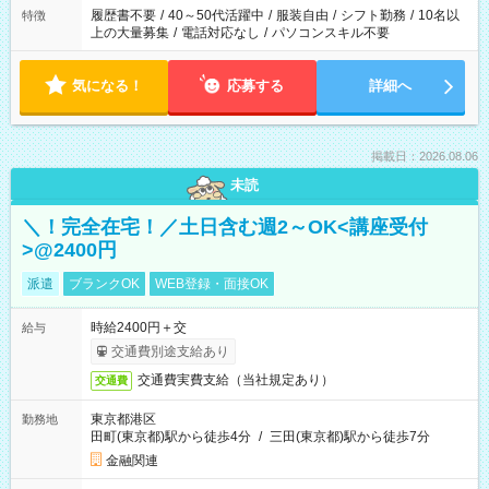
合は応募できません。
履歴書不要
/
40～50代活躍中
/
服装自由
/
シフト勤務
/
10名以
特徴
上の大量募集
/
電話対応なし
/
パソコンスキル不要
気になる！
応募する
詳細へ
掲載日：2026.08.06
未読
＼！完全在宅！／土日含む週2～OK<講座受付
>@2400円
派遣
ブランクOK
WEB登録・面接OK
時給2400円＋交
給与
交通費別途支給あり
交通費実費支給（当社規定あり）
交通費
東京都港区
勤務地
田町(東京都)駅から徒歩4分
/
三田(東京都)駅から徒歩7分
金融関連