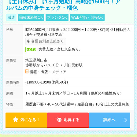
【土日休み】【1ヶ月短期】高時給1500円！ア
ルバムの中身チェック・梱包
派遣
職種未経験OK
ブランクOK
WEB登録・面接OK
時給1500円／月収例：252,000円＝1,500円×8時間×21日勤務の
給与
場合＋交通費別途支給
交通費別途支給あり
実費支給／当社規定あり。
交通費
埼玉県川口市
勤務地
赤羽駅からバス10分
/
川口元郷駅
情報・出版・メディア
(1)09:00-18:00(休憩60分)
勤務時間
1ヶ月以上3ヶ月未満／即日～1ヵ月間（更新の可能性あり）
期間
履歴書不要
/
40～50代活躍中
/
服装自由
/
10名以上の大量募集
特徴
気になる！
応募する
詳細へ