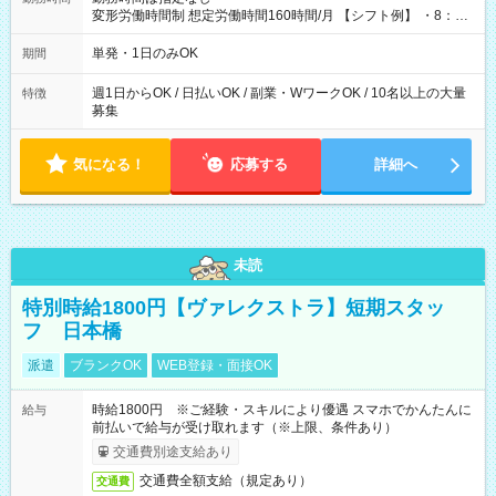
変形労働時間制 想定労働時間160時間/月 【シフト例】 ・8：00
～21：00
単発・1日のみOK
期間
週1日からOK / 日払いOK / 副業・WワークOK / 10名以上の大量
特徴
募集
気になる！
応募する
詳細へ
未読
特別時給1800円【ヴァレクストラ】短期スタッ
フ 日本橋
派遣
ブランクOK
WEB登録・面接OK
時給1800円 ※ご経験・スキルにより優遇 スマホでかんたんに
給与
前払いで給与が受け取れます（※上限、条件あり）
交通費別途支給あり
交通費全額支給（規定あり）
交通費