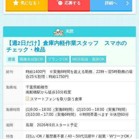
気になる！
応募する
詳細へ
未読
【週2日だけ】倉庫内軽作業スタッフ スマホの
チェック・検品
派遣
職種未経験OK
ブランクOK
WEB登録・面接OK
時給1400円 ※実働8時間を超える勤務、22時～翌5時勤務の場
給与
合25％割増：時給1750円
千葉県船橋市
勤務地
南船橋駅から徒歩10分程度
スマートフォンを取り扱う倉庫
(1)9:00～18:00（実働8時間） (2)10:00～18:00（実働7時間）
勤務時間
(3)10:00～17:00（実働6時間） ※時間帯選べます ※休憩60分
長期 2026年9月スタート予定
期間
日払いOK
/
履歴書不要
/
40～50代活躍中
/
副業・WワークOK
/
特徴