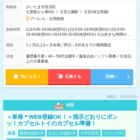
さいたま市見沼区
勤務地
七里駅から車6分
/
大宮公園駅
/
大宮(埼玉県)駅
アパレル・日用雑貨
(1)14:00-18:00(休憩0分) (2)14:00-19:00(休憩0分) (3)14:00-
勤務時間
19:30(休憩0分) (4)14:00-20:00(休憩45分) ※お好きな時間が選べ
ます
1ヶ月以上3ヶ月未満／即日～8月末までの期間限定
期間
履歴書不要
/
40～50代活躍中
/
服装自由
/
シフト勤務
/
10名以
特徴
上の大量募集
気になる！
応募する
詳細へ
掲載日：2026.08.05
未読
＜単発＊WEB登録OK！＞指示どおりにポン
ッ！カプセルトイのカプセル準備！
派遣
職種未経験OK
社会人未経験OK
大学生歓迎
ブランクOK