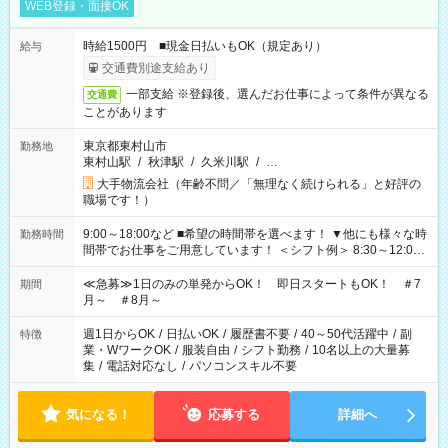
WEB登録・面接OK
時給1500円 ■現金日払いもOK（規定あり）
給与
交通費別途支給あり
一部支給 ※登録後、選んだお仕事によって条件が異なる
交通費
ことがあります
東京都東村山市
勤務地
東村山駅
/
秋津駅
/
久米川駅
/
…
大手物流会社（年齢不問／「無理なく続けられる」と好評の
職場です！）
9:00～18:00など ■希望の時間帯を選べます！ ▼他にも様々な時
勤務時間
間帯でお仕事をご用意しています！ ＜シフト例＞ 8:30～12:00
17:00～22:00 13:00～22:00 22:00～翌6:00 など
≪急募≫1日のみの単発からOK！ 即日スタートもOK！ ＃7
期間
月～ ＃8月～
週1日からOK
/
日払いOK
/
履歴書不要
/
40～50代活躍中
/
副
特徴
業・WワークOK
/
服装自由
/
シフト勤務
/
10名以上の大量募
集
/
電話対応なし
/
パソコンスキル不要
気になる！
応募する
詳細へ