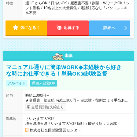
ください！
週1日からOK
/
日払いOK
/
履歴書不要
/
副業・WワークOK
/
シ
特徴
フト勤務
/
10名以上の大量募集
/
電話対応なし
/
パソコンスキ
ル不要
気になる！
応募する
詳細へ
未読
マニュアル通りに簡単WORK◆未経験から好き
な時にお仕事できる！単発OK◎試験監督
アルバイト
職種未経験OK
時給1,300円～
給与
★交通費一部支給 時給1,300円～ ※試験・役割により手当あり
※勤務回数により昇給あり 【即給（前払い）オプションあ
交通費別途支給あり
り！】 希望される場合、勤務から1週間ほどで給与の一部を受け
取れます。 ※手数料418円がかかります。 【過去試験日の収入
さいたま市大宮区
勤務地
例】 ・河合塾模擬試験 8:30～17:30（休憩1時間） 時給1,300円
埼玉県埼玉県さいたま市大宮区錦町（最寄り駅：大宮駅）
×8時間＝日収10,400円＋交通費 ※当日の役割により時給＋100
円の場合あり ・国家試験 7:00～13:30（休憩なし） 時給1,300
株式会社全国試験運営センター
円（役割手当＋100円）×6時間＝日収8,400円＋交通費 【試用期