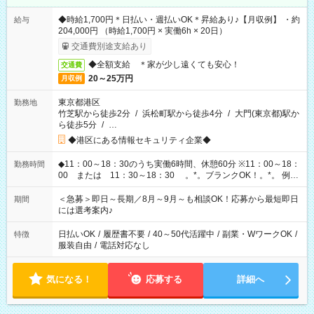
◆時給1,700円＊日払い・週払いOK＊昇給あり♪【月収例】 ・約
給与
204,000円 （時給1,700円 × 実働6h × 20日）
交通費別途支給あり
◆全額支給 ＊家が少し遠くても安心！
交通費
20～25万円
月収例
東京都港区
勤務地
竹芝駅から徒歩2分
/
浜松町駅から徒歩4分
/
大門(東京都)駅か
ら徒歩5分
/
…
◆港区にある情報セキュリティ企業◆
◆11：00～18：30のうち実働6時間、休憩60分 ※11：00～18：
勤務時間
00 または 11：30～18：30 。*。ブランクOK！。*。 例え
ば前職が、 在宅/財団法人/事務/コールセンター/受付/販売/カフェ
スタッフ スイーツ販売/ホテルフロント/化粧品販売/など 様々な
＜急募＞即日～長期／8月～9月～も相談OK！応募から最短即日
期間
業界から入社して活躍されています♪
には選考案内♪
日払いOK
/
履歴書不要
/
40～50代活躍中
/
副業・WワークOK
/
特徴
服装自由
/
電話対応なし
気になる！
応募する
詳細へ