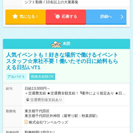
シフト勤務
/
10名以上の大量募集
気になる！
応募する
詳細へ
未読
人気イベントも！好きな場所で働けるイベント
スタッフ☆来社不要！働いたその日に給料もら
える日払い/T1
アルバイト
職種未経験OK
日給13,000円～
給与
＋交通費支給 ★交通費全額支給！ ┗案件により規定あり ★日払
いOK！（規定あり） ┗働いたその日に現金GET♪ お仕事後はコ
交通費別途支給あり
ンビニATMから 日払い分を引き落とせます！ 【試用期間】試
用期間なし
東京都千代田区
勤務地
東京都千代田区外神田（最寄り駅：秋葉原駅）
株式会社ワンベルウッズ
勤務時間は指定なし
勤務時間