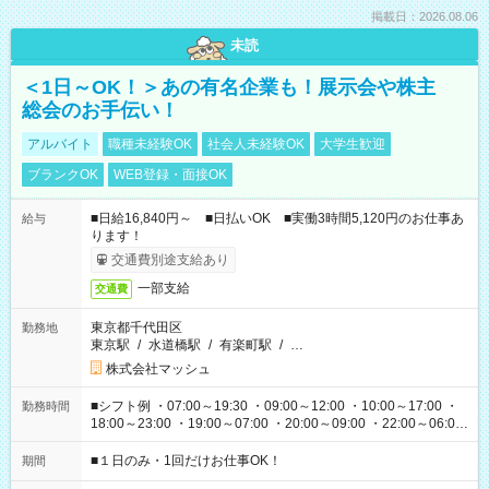
掲載日：2026.08.06
未読
＜1日～OK！＞あの有名企業も！展示会や株主
総会のお手伝い！
アルバイト
職種未経験OK
社会人未経験OK
大学生歓迎
ブランクOK
WEB登録・面接OK
■日給16,840円～ ■日払いOK ■実働3時間5,120円のお仕事あ
給与
ります！
交通費別途支給あり
一部支給
交通費
東京都千代田区
勤務地
東京駅
/
水道橋駅
/
有楽町駅
/
…
株式会社マッシュ
■シフト例 ・07:00～19:30 ・09:00～12:00 ・10:00～17:00 ・
勤務時間
18:00～23:00 ・19:00～07:00 ・20:00～09:00 ・22:00～06:00
etc ★最短で3時間で5,120円のお仕事から 15時間で2万円近く稼
げるお仕事も！ ご希望のお時間に合わせてご紹介！ ※シフトは
■１日のみ・1回だけお仕事OK！
期間
現場によって異なります。 ※勿論、休憩時間はあるのでご安心