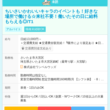
未読
ちいさいかわいいキャラのイベントも！好きな
場所で働ける☆来社不要！働いたその日に給料
もらえる◎/T1
アルバイト
職種未経験OK
日給13,000円～
給与
＋交通費支給 ★交通費全額支給！ ┗案件により規定あり ★日払
いOK！（規定あり） ┗働いたその日に現金GET♪ お仕事後はコ
交通費別途支給あり
ンビニATMから 日払い分を引き落とせます！ 【試用期間】試
用期間なし
さいたま市大宮区
勤務地
埼玉県さいたま市大宮区錦町（最寄り駅：大宮駅）
株式会社ワンベルウッズ
勤務時間は指定なし
勤務時間
変形労働時間制 想定労働時間160時間/月 【シフト例】 ・8：00
～21：00
単発・1日のみOK
期間
週1日からOK / 日払いOK / 副業・WワークOK / 10名以上の大量
特徴
募集