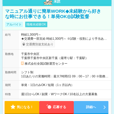
未読
マニュアル通りに簡単WORK◆未経験から好き
な時にお仕事できる！単発OK◎試験監督
アルバイト
職種未経験OK
時給1,300円～
給与
★交通費一部支給 時給1,300円～ ※試験・役割により手当あり
※勤務回数により昇給あり 【即給（前払い）オプションあ
交通費別途支給あり
り！】 希望される場合、勤務から1週間ほどで給与の一部を受け
取れます。 ※手数料418円がかかります。 【過去試験日の収入
千葉市中央区
勤務地
例】 ・河合塾模擬試験 8:30～17:30（休憩1時間） 時給1,300円
千葉県千葉市中央区新千葉（最寄り駅：千葉駅）
×8時間＝日収10,400円＋交通費 ※当日の役割により時給＋100
円の場合あり ・国家試験 7:00～13:30（休憩なし） 時給1,300
株式会社全国試験運営センター
円（役割手当＋100円）×6時間＝日収8,400円＋交通費 【試用期
間】試用期間なし
シフト制
勤務時間
1日あたりの実働時間：最大7時間/日 09：00～17：00 ※勤務時
間は 試験により異なります。
単発・1日のみOK / 短期（1ヶ月以内）
期間
週1日からOK / 副業・WワークOK / 10名以上の大量募集
特徴
気になる！
応募する
詳細へ