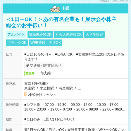
掲載日：2026.08.06
未読
＜1日～OK！＞あの有名企業も！展示会や株主
総会のお手伝い！
アルバイト
職種未経験OK
社会人未経験OK
大学生歓迎
ブランクOK
WEB登録・面接OK
■日給16,840円～ ■日払いOK ■実働3時間5,120円のお仕事あ
給与
ります！
交通費別途支給あり
一部支給
交通費
東京都千代田区
勤務地
東京駅
/
水道橋駅
/
有楽町駅
/
…
株式会社マッシュ
■シフト例 ・07:00～19:30 ・09:00～12:00 ・10:00～17:00 ・
勤務時間
18:00～23:00 ・19:00～07:00 ・20:00～09:00 ・22:00～06:00
etc ★最短で3時間で5,120円のお仕事から 15時間で2万円近く稼
げるお仕事も！ ご希望のお時間に合わせてご紹介！ ※シフトは
■１日のみ・1回だけお仕事OK！
期間
現場によって異なります。 ※勿論、休憩時間はあるのでご安心
ください！
週1日からOK
/
日払いOK
/
履歴書不要
/
副業・WワークOK
/
シ
特徴