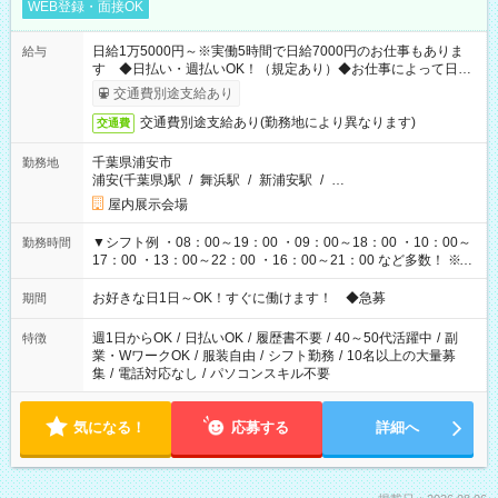
WEB登録・面接OK
日給1万5000円～※実働5時間で日給7000円のお仕事もありま
給与
す ◆日払い・週払いOK！（規定あり）◆お仕事によって日給
も異なります
交通費別途支給あり
交通費別途支給あり(勤務地により異なります)
交通費
千葉県浦安市
勤務地
浦安(千葉県)駅
/
舞浜駅
/
新浦安駅
/
…
屋内展示会場
▼シフト例 ・08：00～19：00 ・09：00～18：00 ・10：00～
勤務時間
17：00 ・13：00～22：00 ・16：00～21：00 など多数！ ※お
仕事により勤務時間が異なります
お好きな日1日～OK！すぐに働けます！ ◆急募
期間
週1日からOK
/
日払いOK
/
履歴書不要
/
40～50代活躍中
/
副
特徴
業・WワークOK
/
服装自由
/
シフト勤務
/
10名以上の大量募
集
/
電話対応なし
/
パソコンスキル不要
気になる！
応募する
詳細へ