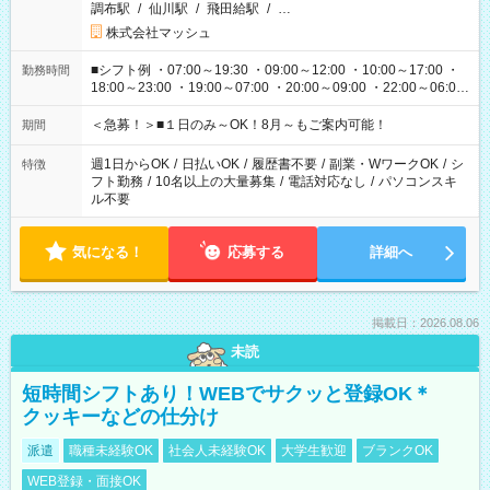
調布駅
/
仙川駅
/
飛田給駅
/
…
株式会社マッシュ
■シフト例 ・07:00～19:30 ・09:00～12:00 ・10:00～17:00 ・
勤務時間
18:00～23:00 ・19:00～07:00 ・20:00～09:00 ・22:00～06:00
etc ★最短で3時間で5,120円のお仕事から 15時間で2万円近く稼
げるお仕事も！ ご希望のお時間に合わせてご紹介！ ※シフトは
＜急募！＞■１日のみ～OK！8月～もご案内可能！
期間
現場によって異なります。 ※勿論、休憩時間はあるのでご安心
ください！
週1日からOK
/
日払いOK
/
履歴書不要
/
副業・WワークOK
/
シ
特徴
フト勤務
/
10名以上の大量募集
/
電話対応なし
/
パソコンスキ
ル不要
気になる！
応募する
詳細へ
掲載日：2026.08.06
未読
短時間シフトあり！WEBでサクッと登録OK＊
クッキーなどの仕分け
派遣
職種未経験OK
社会人未経験OK
大学生歓迎
ブランクOK
WEB登録・面接OK