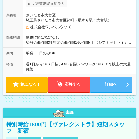
いOK！（規定あり） ┗働いたその日に現金GET♪ お仕事後はコ
交通費別途支給あり
ンビニATMから 日払い分を引き落とせます！ 【試用期間】試
用期間なし
さいたま市大宮区
勤務地
埼玉県さいたま市大宮区錦町（最寄り駅：大宮駅）
株式会社ワンベルウッズ
勤務時間は指定なし
勤務時間
変形労働時間制 想定労働時間160時間/月 【シフト例】 ・8：00
～21：00
単発・1日のみOK
期間
週1日からOK / 日払いOK / 副業・WワークOK / 10名以上の大量
特徴
募集
気になる！
応募する
詳細へ
未読
特別時給1800円【ヴァレクストラ】短期スタッ
フ 新宿