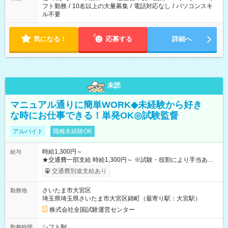
フト勤務
/
10名以上の大量募集
/
電話対応なし
/
パソコンスキ
ル不要
気になる！
応募する
詳細へ
未読
マニュアル通りに簡単WORK◆未経験から好き
な時にお仕事できる！単発OK◎試験監督
アルバイト
職種未経験OK
時給1,300円～
給与
★交通費一部支給 時給1,300円～ ※試験・役割により手当あり
※勤務回数により昇給あり 【即給（前払い）オプションあ
交通費別途支給あり
り！】 希望される場合、勤務から1週間ほどで給与の一部を受け
取れます。 ※手数料418円がかかります。 【過去試験日の収入
さいたま市大宮区
勤務地
例】 ・河合塾模擬試験 8:30～17:30（休憩1時間） 時給1,300円
埼玉県埼玉県さいたま市大宮区錦町（最寄り駅：大宮駅）
×8時間＝日収10,400円＋交通費 ※当日の役割により時給＋100
円の場合あり ・国家試験 7:00～13:30（休憩なし） 時給1,300
株式会社全国試験運営センター
円（役割手当＋100円）×6時間＝日収8,400円＋交通費 【試用期
間】試用期間なし
シフト制
勤務時間