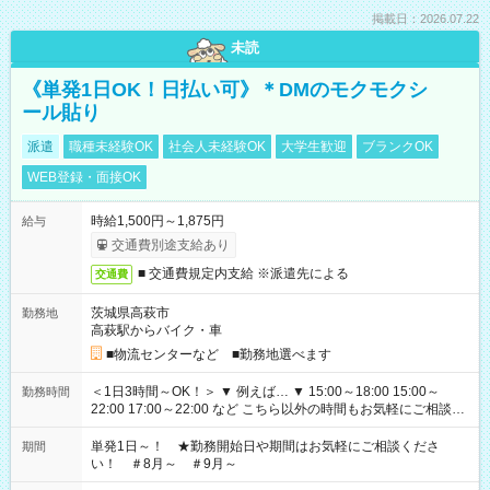
掲載日：2026.07.22
未読
《単発1日OK！日払い可》＊DMのモクモクシ
ール貼り
派遣
職種未経験OK
社会人未経験OK
大学生歓迎
ブランクOK
WEB登録・面接OK
時給1,500円～1,875円
給与
交通費別途支給あり
■ 交通費規定内支給 ※派遣先による
交通費
茨城県高萩市
勤務地
高萩駅からバイク・車
■物流センターなど ■勤務地選べます
＜1日3時間～OK！＞ ▼ 例えば… ▼ 15:00～18:00 15:00～
勤務時間
22:00 17:00～22:00 など こちら以外の時間もお気軽にご相談く
ださい！
単発1日～！ ★勤務開始日や期間はお気軽にご相談くださ
期間
い！ ＃8月～ ＃9月～