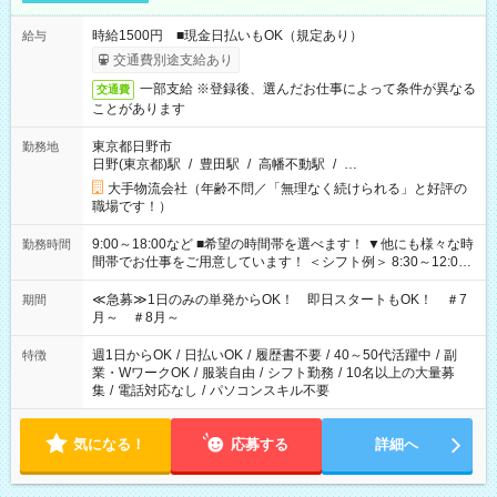
時給1500円 ■現金日払いもOK（規定あり）
給与
交通費別途支給あり
一部支給 ※登録後、選んだお仕事によって条件が異なる
交通費
ことがあります
東京都日野市
勤務地
日野(東京都)駅
/
豊田駅
/
高幡不動駅
/
…
大手物流会社（年齢不問／「無理なく続けられる」と好評の
職場です！）
9:00～18:00など ■希望の時間帯を選べます！ ▼他にも様々な時
勤務時間
間帯でお仕事をご用意しています！ ＜シフト例＞ 8:30～12:00
17:00～22:00 13:00～22:00 22:00～翌6:00 など
≪急募≫1日のみの単発からOK！ 即日スタートもOK！ ＃7
期間
月～ ＃8月～
週1日からOK
/
日払いOK
/
履歴書不要
/
40～50代活躍中
/
副
特徴
業・WワークOK
/
服装自由
/
シフト勤務
/
10名以上の大量募
集
/
電話対応なし
/
パソコンスキル不要
気になる！
応募する
詳細へ