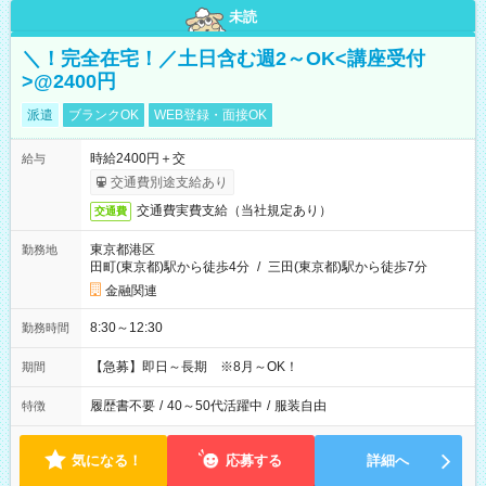
未読
＼！完全在宅！／土日含む週2～OK<講座受付
>@2400円
派遣
ブランクOK
WEB登録・面接OK
時給2400円＋交
給与
交通費別途支給あり
交通費実費支給（当社規定あり）
交通費
東京都港区
勤務地
田町(東京都)駅から徒歩4分
/
三田(東京都)駅から徒歩7分
金融関連
8:30～12:30
勤務時間
【急募】即日～長期 ※8月～OK！
期間
履歴書不要
/
40～50代活躍中
/
服装自由
特徴
気になる！
応募する
詳細へ