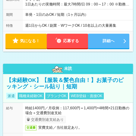
1日あたりの実働時間：最大7時間/日 09：00～17：00 ※勤務時
間は 試験により異なります。
単発・1日のみOK / 短期（1ヶ月以内）
期間
週1日からOK / 副業・WワークOK / 10名以上の大量募集
特徴
気になる！
応募する
詳細へ
未読
【未経験OK】【服装＆髪色自由！】お菓子のピ
ッキング・シール貼り｜短期
派遣
職種未経験OK
ブランクOK
WEB登録・面接OK
時給1400円／月収例：117,600円＝1,400円×4時間×21日勤務の
給与
場合＋交通費別途支給
交通費別途支給あり
実費支給／当社規定あり。
交通費