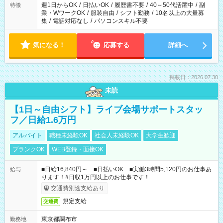
週1日からOK
/
日払いOK
/
履歴書不要
/
40～50代活躍中
/
副
特徴
業・WワークOK
/
服装自由
/
シフト勤務
/
10名以上の大量募
集
/
電話対応なし
/
パソコンスキル不要
気になる！
応募する
詳細へ
掲載日：2026.07.30
未読
【1日～自由シフト】ライブ会場サポートスタッ
フ／日給1.6万円
アルバイト
職種未経験OK
社会人未経験OK
大学生歓迎
ブランクOK
WEB登録・面接OK
■日給16,840円～ ■日払いOK ■実働3時間5,120円のお仕事あ
給与
ります！#日収1万円以上のお仕事です！
交通費別途支給あり
規定支給
交通費
東京都調布市
勤務地