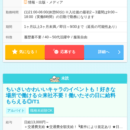
情報・出版・メディア
(1)21:00-06:00(休憩60分) ※入社後の最初2～3週間は9:00～
勤務時間
18:00（実働8時間）の日勤で勤務になります
1ヶ月以上3ヶ月未満／即日～9/30まで（延長の可能性あり）
期間
履歴書不要
/
40～50代活躍中
/
服装自由
特徴
気になる！
応募する
詳細へ
未読
ちいさいかわいいキャラのイベントも！好きな
場所で働ける☆来社不要！働いたその日に給料
もらえる◎/T1
アルバイト
職種未経験OK
日給13,000円～
給与
＋交通費支給 ★交通費全額支給！ ┗案件により規定あり ★日払