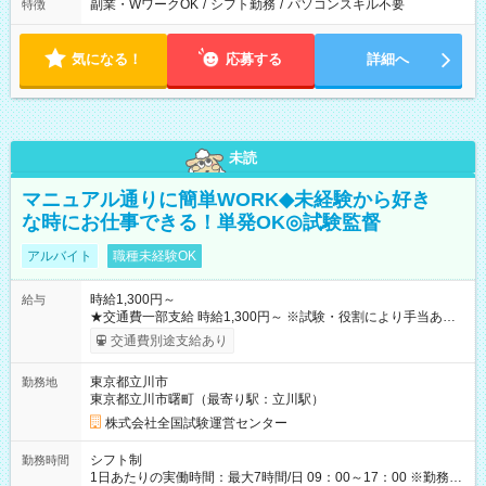
副業・WワークOK
/
シフト勤務
/
パソコンスキル不要
特徴
気になる！
応募する
詳細へ
未読
マニュアル通りに簡単WORK◆未経験から好き
な時にお仕事できる！単発OK◎試験監督
アルバイト
職種未経験OK
時給1,300円～
給与
★交通費一部支給 時給1,300円～ ※試験・役割により手当あり
※勤務回数により昇給あり 【即給（前払い）オプションあ
交通費別途支給あり
り！】 希望される場合、勤務から1週間ほどで給与の一部を受け
取れます。 ※手数料418円がかかります。 【過去試験日の収入
東京都立川市
勤務地
例】 ・河合塾模擬試験 8:30～17:30（休憩1時間） 時給1,300円
東京都立川市曙町（最寄り駅：立川駅）
×8時間＝日収10,400円＋交通費 ※当日の役割により時給＋100
円の場合あり ・国家試験 7:00～13:30（休憩なし） 時給1,300
株式会社全国試験運営センター
円（役割手当＋100円）×6時間＝日収8,400円＋交通費 【試用期
間】試用期間なし
シフト制
勤務時間
1日あたりの実働時間：最大7時間/日 09：00～17：00 ※勤務時