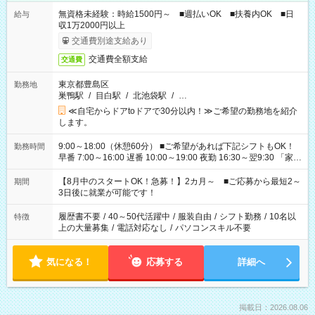
無資格未経験：時給1500円～ ■週払いOK ■扶養内OK ■日
給与
収1万2000円以上
交通費別途支給あり
交通費全額支給
交通費
東京都豊島区
勤務地
巣鴨駅
/
目白駅
/
北池袋駅
/
…
≪自宅からドアtoドアで30分以内！≫ご希望の勤務地を紹介
します。
9:00～18:00（休憩60分） ■ご希望があれば下記シフトもOK！
勤務時間
早番 7:00～16:00 遅番 10:00～19:00 夜勤 16:30～翌9:30 「家族
と休みを合わせたい」 「余裕を持って夕飯の準備がしたい」
「できれば残業はしたくない」 など、ご希望を教えてください
【8月中のスタートOK！急募！】2カ月～ ■ご応募から最短2～
期間
ね。 ※Wワーク希望の方へ 今ご覧のお仕事で希望する勤務時間
3日後に就業が可能です！
と、もう1つのお仕事の勤務時間。 合計で週40時間を超える場
合は応募できません。
履歴書不要
/
40～50代活躍中
/
服装自由
/
シフト勤務
/
10名以
特徴
上の大量募集
/
電話対応なし
/
パソコンスキル不要
気になる！
応募する
詳細へ
掲載日：2026.08.06