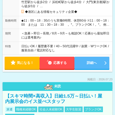
竹芝駅から徒歩2分
/
浜松町駅から徒歩4分
/
大門(東京都)駅か
ら徒歩5分
/
…
◆港区にある情報セキュリティ企業◆
◆11：00～18：30のうち実働6時間、休憩60分 ※11：00～18：
勤務時間
00 または 11：30～18：30 。*。ブランクOK！。*。 例え
ば前職が、 在宅/財団法人/事務/コールセンター/受付/販売/カフェ
スタッフ スイーツ販売/ホテルフロント/化粧品販売/など 様々な
＜急募＞即日～長期／8月～9月～も相談OK！応募から最短即日
期間
業界から入社して活躍されています♪
には選考案内♪
日払いOK
/
履歴書不要
/
40～50代活躍中
/
副業・WワークOK
/
特徴
服装自由
/
電話対応なし
気になる！
応募する
詳細へ
掲載日：2026.07.23
未読
【スキマ時間×高収入】日給1.5万～日払い！屋
内展示会のイス並べスタッフ
派遣
職種未経験OK
社会人未経験OK
大学生歓迎
ブランクOK