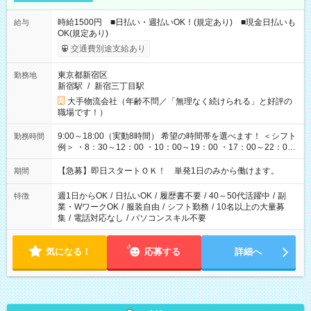
時給1500円 ■日払い・週払いOK！(規定あり) ■現金日払いも
給与
OK(規定あり)
交通費別途支給あり
東京都新宿区
勤務地
新宿駅
/
新宿三丁目駅
大手物流会社（年齢不問／「無理なく続けられる」と好評の
職場です！）
9:00～18:00（実動8時間） 希望の時間帯を選べます！ ＜シフト
勤務時間
例＞ ・8：30～12：00 ・10：00～19：00 ・17：00～22：00
・13：00～22：00 ・22：00～翌6：00 など
【急募】即日スタートＯＫ！ 単発1日のみから働けます。
期間
週1日からOK
/
日払いOK
/
履歴書不要
/
40～50代活躍中
/
副
特徴
業・WワークOK
/
服装自由
/
シフト勤務
/
10名以上の大量募
集
/
電話対応なし
/
パソコンスキル不要
気になる！
応募する
詳細へ