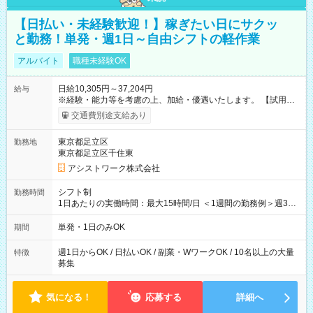
【日払い・未経験歓迎！】稼ぎたい日にサクッ
と勤務！単発・週1日～自由シフトの軽作業
アルバイト
職種未経験OK
日給10,305円～37,204円
給与
※経験・能力等を考慮の上、加給・優遇いたします。 【試用期
間】試用期間なし
交通費別途支給あり
東京都足立区
勤務地
東京都足立区千住東
アシストワーク株式会社
シフト制
勤務時間
1日あたりの実働時間：最大15時間/日 ＜1週間の勤務例＞週3回
勤務 勤務：月・水・金 休み：火・木・土・日 好きな時にお仕事
可能です！ ※1日あたりの最大実働時間は日勤、夜勤共に勤務し
単発・1日のみOK
期間
た時間になります。
週1日からOK / 日払いOK / 副業・WワークOK / 10名以上の大量
特徴
募集
気になる！
応募する
詳細へ