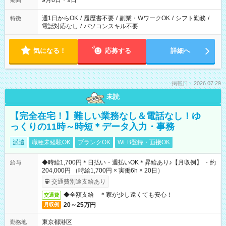
9月8日・9日
期間
週1日からOK
/
履歴書不要
/
副業・WワークOK
/
シフト勤務
/
特徴
電話対応なし
/
パソコンスキル不要
気になる！
応募する
詳細へ
掲載日：2026.07.29
未読
【完全在宅！】難しい業務なし＆電話なし！ゆ
っくりの11時～時短＊データ入力・事務
派遣
職種未経験OK
ブランクOK
WEB登録・面接OK
◆時給1,700円＊日払い・週払いOK＊昇給あり♪【月収例】 ・約
給与
204,000円 （時給1,700円 × 実働6h × 20日）
交通費別途支給あり
◆全額支給 ＊家が少し遠くても安心！
交通費
20～25万円
月収例
東京都港区
勤務地