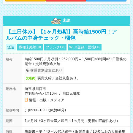
未読
【土日休み】【1ヶ月短期】高時給1500円！ア
ルバムの中身チェック・梱包
派遣
職種未経験OK
ブランクOK
WEB登録・面接OK
時給1500円／月収例：252,000円＝1,500円×8時間×21日勤務の
給与
場合＋交通費別途支給
交通費別途支給あり
実費支給／当社規定あり。
交通費
埼玉県川口市
勤務地
赤羽駅からバス10分
/
川口元郷駅
情報・出版・メディア
(1)09:00-18:00(休憩60分)
勤務時間
1ヶ月以上3ヶ月未満／即日～1ヵ月間（更新の可能性あり）
期間
履歴書不要
/
40～50代活躍中
/
服装自由
/
10名以上の大量募集
特徴