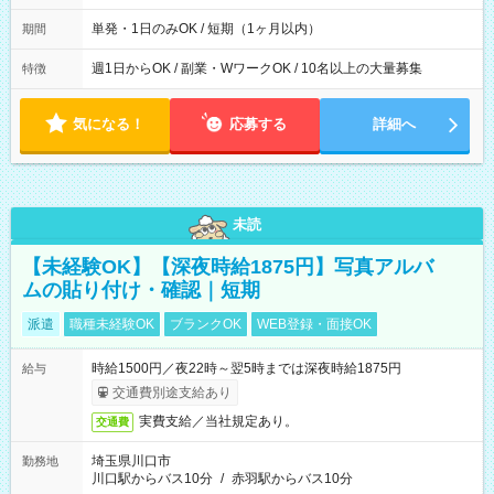
間は 試験により異なります。
単発・1日のみOK / 短期（1ヶ月以内）
期間
週1日からOK / 副業・WワークOK / 10名以上の大量募集
特徴
気になる！
応募する
詳細へ
未読
【未経験OK】【深夜時給1875円】写真アルバ
ムの貼り付け・確認｜短期
派遣
職種未経験OK
ブランクOK
WEB登録・面接OK
時給1500円／夜22時～翌5時までは深夜時給1875円
給与
交通費別途支給あり
実費支給／当社規定あり。
交通費
埼玉県川口市
勤務地
川口駅からバス10分
/
赤羽駅からバス10分