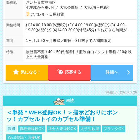
さいたま市見沼区
勤務地
七里駅から車6分
/
大宮公園駅
/
大宮(埼玉県)駅
アパレル・日用雑貨
(1)14:00-18:00(休憩0分) (2)14:00-19:00(休憩0分) (3)14:00-
勤務時間
19:30(休憩0分) (4)14:00-20:00(休憩45分) ※お好きな時間が選べ
ます
1ヶ月以上3ヶ月未満／即日～8月末までの期間限定
期間
履歴書不要
/
40～50代活躍中
/
服装自由
/
シフト勤務
/
10名以
特徴
上の大量募集
気になる！
応募する
詳細へ
掲載日：2026.07.26
未読
＜単発＊WEB登録OK！＞指示どおりにポン
ッ！カプセルトイのカプセル準備！
派遣
職種未経験OK
社会人未経験OK
大学生歓迎
ブランクOK
WEB登録・面接OK