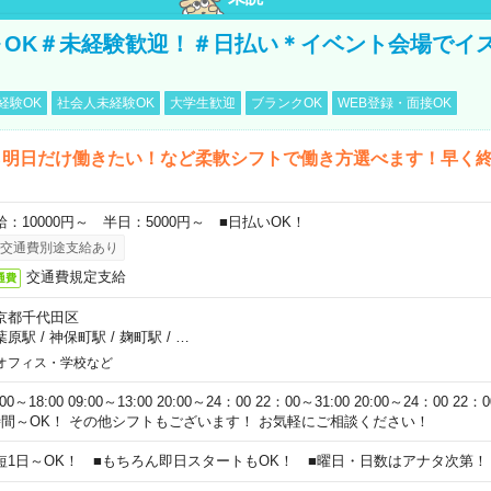
～OK＃未経験歓迎！＃日払い＊イベント会場でイ
経験OK
社会人未経験OK
大学生歓迎
ブランクOK
WEB登録・面接OK
ら明日だけ働きたい！など柔軟シフトで働き方選べます！早く
給：10000円～ 半日：5000円～ ■日払いOK！
交通費別途支給あり
交通費規定支給
通費
京都千代田区
葉原駅
/
神保町駅
/
麹町駅
/
…
オフィス・学校など
:00～18:00 09:00～13:00 20:00～24：00 22：00～31:00 20:00～24：00 2
時間～OK！ その他シフトもございます！ お気軽にご相談ください！
短1日～OK！ ■もちろん即日スタートもOK！ ■曜日・日数はアナタ次第！