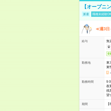
【オープニン
派遣
職種未経験O
≪週3日
無
給与
交
東
勤務地
巣
9:
勤務時間
夜
残
望
【
期間