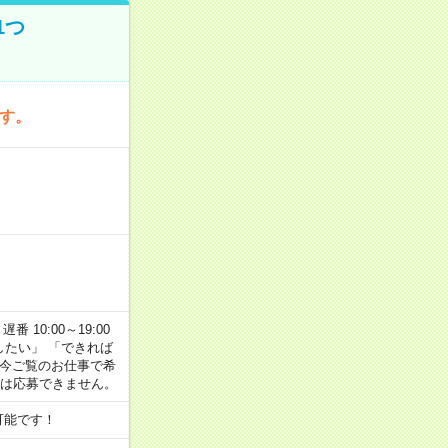
1つ
です。
番 10:00～19:00
がしたい」 「できれば
 今ご覧のお仕事で希
合は応募できません。
可能です！