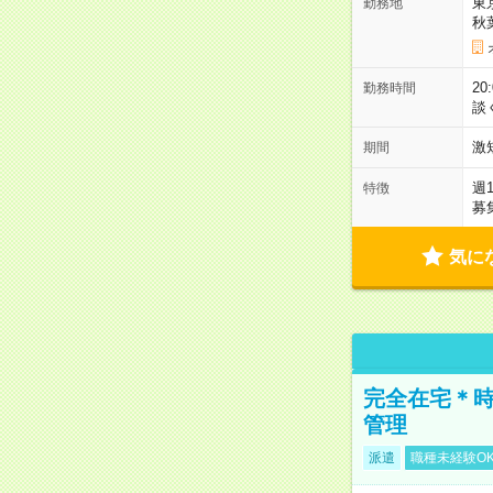
東
勤務地
秋
2
勤務時間
談
激
期間
週
特徴
募
気に
完全在宅＊時
管理
派遣
職種未経験O