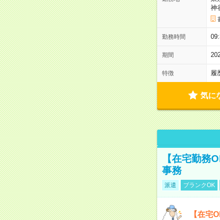
神
0
勤務時間
2
期間
履
特徴
気に
【在宅勤務O
事務
派遣
ブランクOK
【在宅O