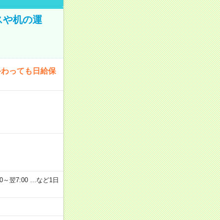
スや机の運
終わっても日給保
2：00～翌7:00 …など1日