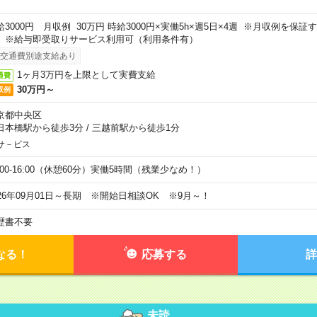
給3000円 月収例 30万円 時給3000円×実働5h×週5日×4週 ※月収例を保
。※給与即受取りサービス利用可（利用条件有）
交通費別途支給あり
1ヶ月3万円を上限として実費支給
通費
30万円～
収例
京都中央区
日本橋駅から徒歩3分
/
三越前駅から徒歩1分
サ－ビス
0:00-16:00（休憩60分）実働5時間（残業少なめ！）
026年09月01日～長期 ※開始日相談OK ※9月～！
歴書不要
なる！
応募する
詳
未読