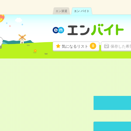
エン派遣
エン バイト
0
気になるリスト
保存した希