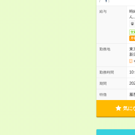
時
給与
ん
交
月
東
勤務地
新
1
勤務時間
2
期間
履
特徴
気に