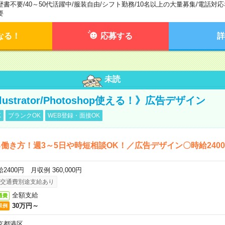
歴書不要
/
40～50代活躍中
/
服装自由
/
シフト勤務
/
10名以上の大量募集
/
電話対応
要
なる！
応募する
詳
未読
llustrator/Photoshop使える！》広告デザイン
K
ブランクOK
WEB登録・面接OK
働き方！週3～5日や時短相談OK！／広告デザイン〇時給240
2400円 月収例 360,000円
交通費別途支給あり
全額支給
通費
30万円～
収例
京都港区