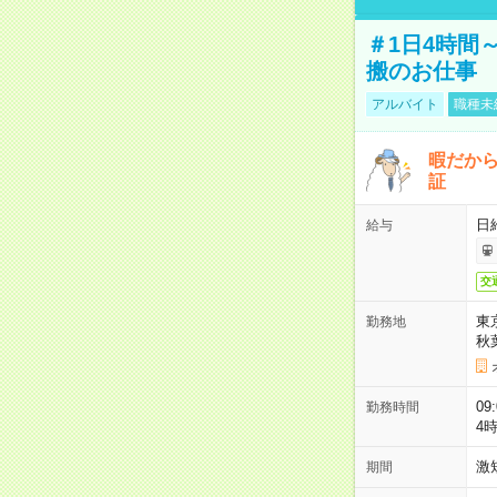
＃1日4時間
搬のお仕事
アルバイト
職種未
暇だか
証
日
給与
交
東
勤務地
秋
09
勤務時間
4
激
期間