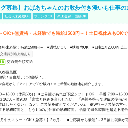
グ募集】おばあちゃんのお散歩付き添いも仕事の
K
社会人未経験OK
ブランクOK
WEB登録・面接OK
～OK≫無資格・未経験でも時給1500円～！土日祝休みもOK
資格未経験：時給1500円～ ■週払いOK ■扶養内OK ■日収1万2000円以上
交通費別途支給あり
交通費全額支給
通費
京都豊島区
鴨駅
/
目白駅
/
北池袋駅
/
…
≪自宅からドアtoドアで30分以内！≫ご希望の勤務地を紹介します。
00～18:00（休憩60分） ■ご希望があれば下記シフトもOK！ 早番 7:00～16:00 遅
勤 16:30～翌9:30 「家族と休みを合わせたい」 「余裕を持って夕飯の準備
業はしたくない」 など、ご希望を教えてくださいね。 ※Wワーク希望の方へ
する勤務時間と、もう1つのお仕事の勤務時間。 合計で週40時間を超える場
8月中のスタートOK！急募！】2カ月～ ■ご応募から最短2～3日後に就業が