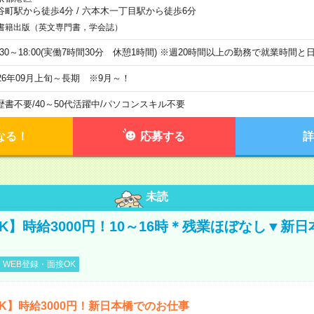
谷町駅から徒歩4分
/
六本木一丁目駅から徒歩6分
書籍出版（英文専門書，学会誌）
9:30～18:00(実働7時間30分 休憩1時間) ※週20時間以上の勤務で就業時間
026年09月上旬～長期 ※9月～！
歴書不要
/
40～50代活躍中
/
パソコンスキル不要
なる！
応募する
詳
未読
K】時給3000円！10～16時＊残業ほぼなし▼新
WEB登録・面接OK
K】時給3000円！新日本橋でのお仕事