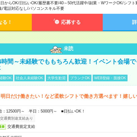
1日からOK
/
日払いOK
/
履歴書不要
/
40～50代活躍中
/
副業・WワークOK
/
シフト
集
/
電話対応なし
/
パソコンスキル不要
なる！
応募する
詳
未読
4時間～未経験でももちろん歓迎！イベント会場で
事
経験OK
社会人未経験OK
大学生歓迎
ブランクOK
WEB登録・面接OK
ら明日だけ働きたい！など柔軟シフトで働き方選べます！嬉し
給：12500円～ 半日：5000円～ ■日払いOK！
交通費別途支給あり
交通費規定支給
通費