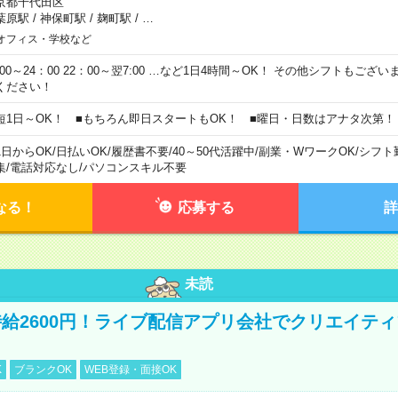
京都千代田区
葉原駅
/
神保町駅
/
麹町駅
/
…
オフィス・学校など
0:00～24：00 22：00～翌7:00 …など1日4時間～OK！ その他シフトもござ
ください！
短1日～OK！ ■もちろん即日スタートもOK！ ■曜日・日数はアナタ次第！
1日からOK
/
日払いOK
/
履歴書不要
/
40～50代活躍中
/
副業・WワークOK
/
シフト
集
/
電話対応なし
/
パソコンスキル不要
なる！
応募する
詳
未読
給2600円！ライブ配信アプリ会社でクリエイテ
K
ブランクOK
WEB登録・面接OK