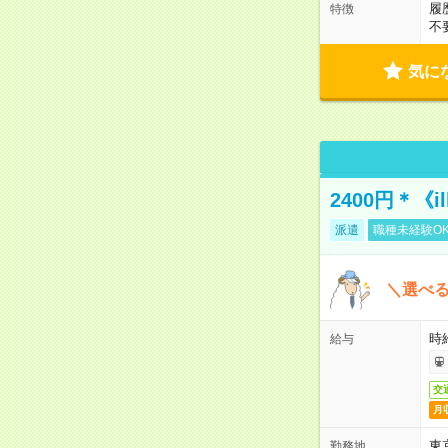
履
特徴
不
気に
2400円＊《i
派遣
職種未経験O
＼選べる
時給
給与
交
月
東
勤務地