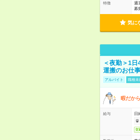
週
特徴
募
気に
＜夜勤＞1日
運搬のお仕
アルバイト
職種未
暇だか
日
給与
交