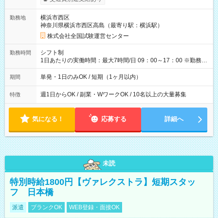
り！】 希望される場合、勤務から1週間ほどで給与の一部を受け
取れます。 ※手数料418円がかかります。 【過去試験日の収入
横浜市西区
勤務地
例】 ・河合塾模擬試験 8:30～17:30（休憩1時間） 時給1,300円
神奈川県横浜市西区高島（最寄り駅：横浜駅）
×8時間＝日収10,400円＋交通費 ※当日の役割により時給＋100
円の場合あり ・国家試験 7:00～13:30（休憩なし） 時給1,300
株式会社全国試験運営センター
円（役割手当＋100円）×6時間＝日収8,400円＋交通費 【試用期
間】試用期間なし
シフト制
勤務時間
1日あたりの実働時間：最大7時間/日 09：00～17：00 ※勤務時
間は 試験により異なります。
単発・1日のみOK / 短期（1ヶ月以内）
期間
週1日からOK / 副業・WワークOK / 10名以上の大量募集
特徴
気になる！
応募する
詳細へ
未読
特別時給1800円【ヴァレクストラ】短期スタッ
フ 日本橋
派遣
ブランクOK
WEB登録・面接OK