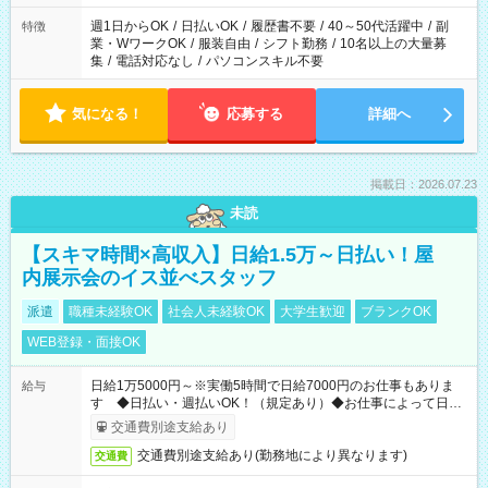
週1日からOK
/
日払いOK
/
履歴書不要
/
40～50代活躍中
/
副
特徴
業・WワークOK
/
服装自由
/
シフト勤務
/
10名以上の大量募
集
/
電話対応なし
/
パソコンスキル不要
気になる！
応募する
詳細へ
掲載日：2026.07.23
未読
【スキマ時間×高収入】日給1.5万～日払い！屋
内展示会のイス並べスタッフ
派遣
職種未経験OK
社会人未経験OK
大学生歓迎
ブランクOK
WEB登録・面接OK
日給1万5000円～※実働5時間で日給7000円のお仕事もありま
給与
す ◆日払い・週払いOK！（規定あり）◆お仕事によって日給
も異なります
交通費別途支給あり
交通費別途支給あり(勤務地により異なります)
交通費