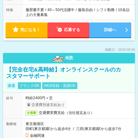
履歴書不要
/
40～50代活躍中
/
服装自由
/
シフト勤務
/
10名以
特徴
上の大量募集
気になる！
応募する
詳細へ
掲載日：2026.08.06
未読
【完全在宅&高時給】オンラインスクールのカ
スタマーサポート
派遣
ブランクOK
WEB登録・面接OK
時給2400円＋交
給与
交通費別途支給あり
交通費実費支給（当社規定あり）
交通費
東京都港区
勤務地
田町(東京都)駅から徒歩4分
/
三田(東京都)駅から徒歩7分
金融関連