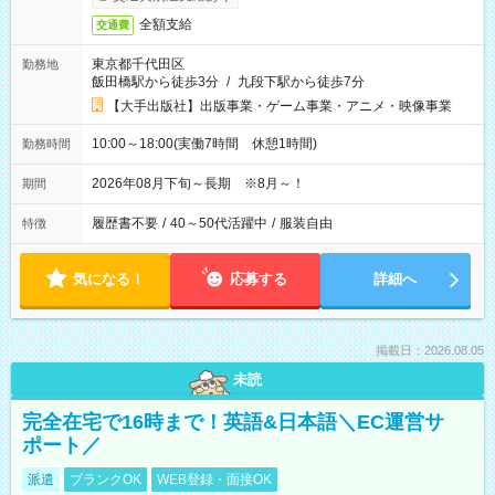
全額支給
交通費
東京都千代田区
勤務地
飯田橋駅から徒歩3分
/
九段下駅から徒歩7分
【大手出版社】出版事業・ゲーム事業・アニメ・映像事業
10:00～18:00(実働7時間 休憩1時間)
勤務時間
2026年08月下旬～長期 ※8月～！
期間
履歴書不要
/
40～50代活躍中
/
服装自由
特徴
気になる！
応募する
詳細へ
掲載日：2026.08.05
未読
完全在宅で16時まで！英語&日本語＼EC運営サ
ポート／
派遣
ブランクOK
WEB登録・面接OK