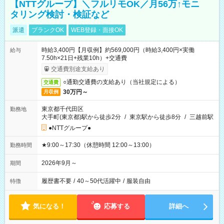
【NTTグループ】＼フルリモOK／月56万↑モニ
タリング検討・検証など
派遣
ブランクOK
WEB登録・面接OK
時給3,400円【月収例】約569,000円（時給3,400円×実働
給与
7.50h×21日+残業10h）+交通費
交通費別途支給あり
○通勤交通費の支給あり（当社規定による）
交通費
30万円～
月収例
東京都千代田区
勤務地
大手町(東京都)駅から徒歩2分
/
東京駅から徒歩8分
/
三越前駅
●NTTグループ●
★9:00～17:30（休憩時間 12:00～13:00）
勤務時間
2026年9月～
期間
履歴書不要
/
40～50代活躍中
/
服装自由
特徴
気になる！
応募する
詳細へ