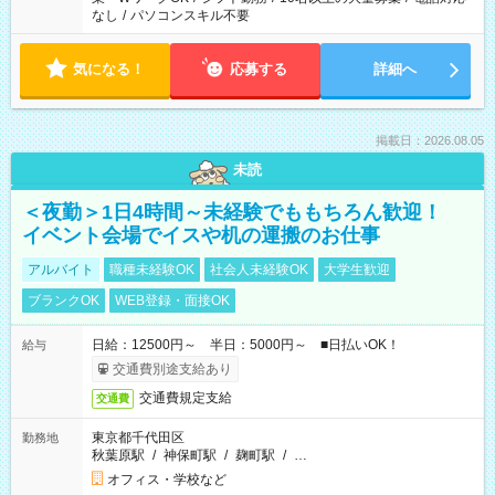
なし
/
パソコンスキル不要
気になる！
応募する
詳細へ
掲載日：2026.08.05
未読
＜夜勤＞1日4時間～未経験でももちろん歓迎！
イベント会場でイスや机の運搬のお仕事
アルバイト
職種未経験OK
社会人未経験OK
大学生歓迎
ブランクOK
WEB登録・面接OK
日給：12500円～ 半日：5000円～ ■日払いOK！
給与
交通費別途支給あり
交通費規定支給
交通費
東京都千代田区
勤務地
秋葉原駅
/
神保町駅
/
麹町駅
/
…
オフィス・学校など