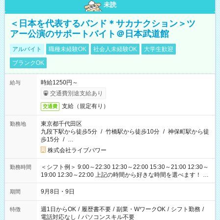
未読
＜日本を代表するバンド＊サカナクション＞ツ
アー公演のサポートバイト＠日本武道館
アルバイト
職種未経験OK
社会人未経験OK
大学生歓迎
ブランクOK
時給1250円～
給与
交通費別途支給あり
支給（規定有り）
交通費
東京都千代田区
勤務地
九段下駅から徒歩5分
/
竹橋駅から徒歩10分
/
神保町駅から徒
歩15分
/
…
株式会社ライブパワー
＜シフト例＞ 9:00～22:30 12:30～22:00 15:30～21:00 12:30～
勤務時間
19:00 12:30～22:00 上記の時間から好きな時間を選べます！ ※
時間は変更となる可能性があります
9月8日・9日
期間
週1日からOK
/
履歴書不要
/
副業・WワークOK
/
シフト勤務
/
特徴
電話対応なし
/
パソコンスキル不要