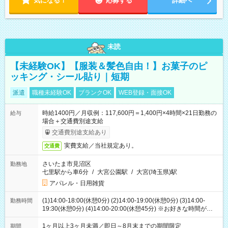
気になる！
応募する
詳細へ
未読
【未経験OK】【服装＆髪色自由！】お菓子のピ
ッキング・シール貼り｜短期
派遣
職種未経験OK
ブランクOK
WEB登録・面接OK
時給1400円／月収例：117,600円＝1,400円×4時間×21日勤務の
給与
場合＋交通費別途支給
交通費別途支給あり
実費支給／当社規定あり。
交通費
さいたま市見沼区
勤務地
七里駅から車6分
/
大宮公園駅
/
大宮(埼玉県)駅
アパレル・日用雑貨
(1)14:00-18:00(休憩0分) (2)14:00-19:00(休憩0分) (3)14:00-
勤務時間
19:30(休憩0分) (4)14:00-20:00(休憩45分) ※お好きな時間が選べ
ます
1ヶ月以上3ヶ月未満／即日～8月末までの期間限定
期間