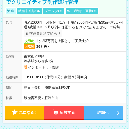
でクリエイティブ制作進行管理
派遣
職種未経験OK
ブランクOK
WEB登録・面接OK
時給2600円 月収例 41万円 時給2600円×実働7h30m×週5日×4
給与
週+残業10h ※月収例を保証するものではありません。※給与即
受取りサービス利用可（利用条件有）
交通費別途支給あり
1ヶ月3万円を上限として実費支給
交通費
30万円～
月収例
東京都渋谷区
勤務地
渋谷駅から徒歩1分
インターネット関連
10:00-18:30（休憩60分）実働7時間30分
勤務時間
即日～長期 ※開始日相談OK
期間
履歴書不要
/
服装自由
特徴
気になる！
応募する
詳細へ