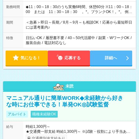
◆11：00～18：30のうち実働6時間、休憩60分 ※11：00～18：
勤務時間
00 または 11：30～18：30 。*。ブランクOK！。*。 例え
ば前職が、 在宅/財団法人/事務/コールセンター/受付/販売/カフェ
スタッフ スイーツ販売/ホテルフロント/化粧品販売/など 様々な
＜急募＞即日～長期／8月～9月～も相談OK！応募から最短即日
期間
業界から入社して活躍されています♪
には選考案内♪
日払いOK
/
履歴書不要
/
40～50代活躍中
/
副業・WワークOK
/
特徴
服装自由
/
電話対応なし
気になる！
応募する
詳細へ
未読
マニュアル通りに簡単WORK◆未経験から好き
な時にお仕事できる！単発OK◎試験監督
アルバイト
職種未経験OK
時給1,300円～
給与
★交通費一部支給 時給1,300円～ ※試験・役割により手当あり
※勤務回数により昇給あり 【即給（前払い）オプションあ
交通費別途支給あり