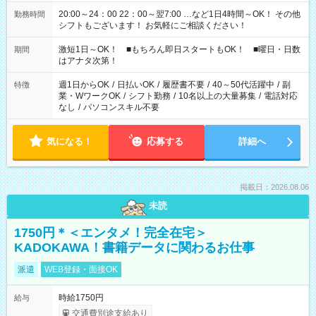
20:00～24：00 22：00～翌7:00 …など1日4時間～OK！ その他
勤務時間
シフトもございます！ お気軽にご相談ください！
激短1日～OK！ ■もちろん即日スタートもOK！ ■曜日・日数
期間
はアナタ次第！
週1日からOK
/
日払いOK
/
履歴書不要
/
40～50代活躍中
/
副
特徴
業・WワークOK
/
シフト勤務
/
10名以上の大量募集
/
電話対応
なし
/
パソコンスキル不要
気になる！
応募する
詳細へ
掲載日：2026.08.06
未読
1750円＊＜エンタメ！完全在宅＞
KADOKAWA！書籍データに関わるお仕事
派遣
WEB登録・面接OK
時給1750円
給与
交通費別途支給あり