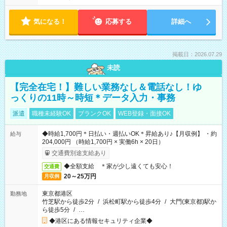
気になる！
応募する
詳細へ
掲載日：2026.07.29
未読
【完全在宅！】難しい業務なし＆電話なし！ゆ
っくりの11時～時短＊データ入力・事務
派遣
職種未経験OK
ブランクOK
WEB登録・面接OK
◆時給1,700円＊日払い・週払いOK＊昇給あり♪【月収例】 ・約
給与
204,000円 （時給1,700円 × 実働6h × 20日）
交通費別途支給あり
◆全額支給 ＊家が少し遠くても安心！
交通費
20～25万円
月収例
東京都港区
勤務地
竹芝駅から徒歩2分
/
浜松町駅から徒歩4分
/
大門(東京都)駅か
ら徒歩5分
/
…
◆港区にある情報セキュリティ企業◆