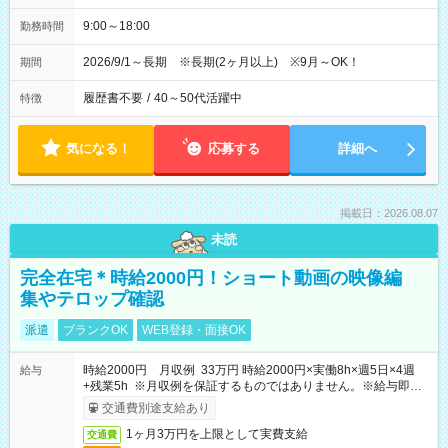
9:00～18:00
勤務時間
2026/9/1～長期 ※長期(2ヶ月以上) ※9月～OK！
期間
履歴書不要
/
40～50代活躍中
特徴
気になる！
応募する
詳細へ
掲載日：2026.08.07
未読
完全在宅＊時給2000円！ショート動画の映像編
集やテロップ確認
派遣
ブランクOK
WEB登録・面接OK
時給2000円 月収例 33万円 時給2000円×実働8h×週5日×4週
給与
+残業5h ※月収例を保証するものではありません。※給与即受
取りサービス利用可（利用条件有）
交通費別途支給あり
1ヶ月3万円を上限として実費支給
交通費