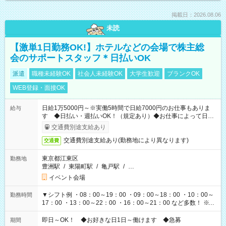
掲載日：2026.08.06
未読
【激単1日勤務OK!】ホテルなどの会場で株主総
会のサポートスタッフ＊日払いOK
派遣
職種未経験OK
社会人未経験OK
大学生歓迎
ブランクOK
WEB登録・面接OK
日給1万5000円～※実働5時間で日給7000円のお仕事もありま
給与
す ◆日払い・週払いOK！（規定あり）◆お仕事によって日給
も異なります
交通費別途支給あり
交通費別途支給あり(勤務地により異なります)
交通費
東京都江東区
勤務地
豊洲駅
/
東陽町駅
/
亀戸駅
/
…
イベント会場
▼シフト例 ・08：00～19：00 ・09：00～18：00 ・10：00～
勤務時間
17：00 ・13：00～22：00 ・16：00～21：00 など多数！ ※お
仕事により勤務時間が異なります
即日～OK！ ◆お好きな日1日～働けます ◆急募
期間