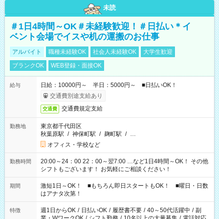
未読
＃1日4時間～OK＃未経験歓迎！＃日払い＊イ
ベント会場でイスや机の運搬のお仕事
アルバイト
職種未経験OK
社会人未経験OK
大学生歓迎
ブランクOK
WEB登録・面接OK
日給：10000円～ 半日：5000円～ ■日払いOK！
給与
交通費別途支給あり
交通費規定支給
交通費
東京都千代田区
勤務地
秋葉原駅
/
神保町駅
/
麹町駅
/
…
オフィス・学校など
20:00～24：00 22：00～翌7:00 …など1日4時間～OK！ その他
勤務時間
シフトもございます！ お気軽にご相談ください！
激短1日～OK！ ■もちろん即日スタートもOK！ ■曜日・日数
期間
はアナタ次第！
週1日からOK
/
日払いOK
/
履歴書不要
/
40～50代活躍中
/
副
特徴
業・WワークOK
/
シフト勤務
/
10名以上の大量募集
/
電話対応