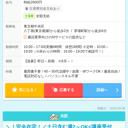
時給2600円
給与
交通費別途支給あり
全額支給
交通費
東京都中央区
勤務地
八丁堀(東京都)駅から徒歩2分
/
茅場町駅から徒歩6分
建設業界向けのAIサービスの提供など
10:00～17:00(実働6時間 休憩1時間) ※定時：10:00～
勤務時間
19:00（※終わりの時間：16:00～19:00で相談可！）
【急募】即日～長期 ※8月～！
期間
履歴書不要
/
40～50代活躍中
/
副業・WワークOK
/
服装自由
/
特徴
電話対応なし
/
パソコンスキル不要
気になる！
応募する
詳細へ
掲載日：2026.08.06
未読
＼！完全在宅！／土日含む週2～OK<講座受付