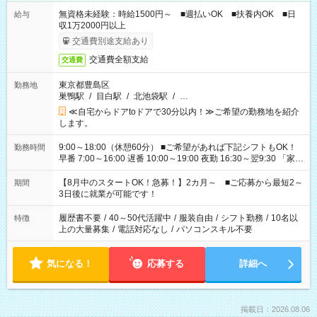
無資格未経験：時給1500円～ ■週払いOK ■扶養内OK ■日
給与
収1万2000円以上
交通費別途支給あり
交通費全額支給
交通費
東京都豊島区
勤務地
巣鴨駅
/
目白駅
/
北池袋駅
/
…
≪自宅からドアtoドアで30分以内！≫ご希望の勤務地を紹介
します。
9:00～18:00（休憩60分） ■ご希望があれば下記シフトもOK！
勤務時間
早番 7:00～16:00 遅番 10:00～19:00 夜勤 16:30～翌9:30 「家族
と休みを合わせたい」 「余裕を持って夕飯の準備がしたい」
「できれば残業はしたくない」 など、ご希望を教えてください
【8月中のスタートOK！急募！】2カ月～ ■ご応募から最短2～
期間
ね。 ※Wワーク希望の方へ 今ご覧のお仕事で希望する勤務時間
3日後に就業が可能です！
と、もう1つのお仕事の勤務時間。 合計で週40時間を超える場
合は応募できません。
履歴書不要
/
40～50代活躍中
/
服装自由
/
シフト勤務
/
10名以
特徴
上の大量募集
/
電話対応なし
/
パソコンスキル不要
気になる！
応募する
詳細へ
掲載日：2026.08.06