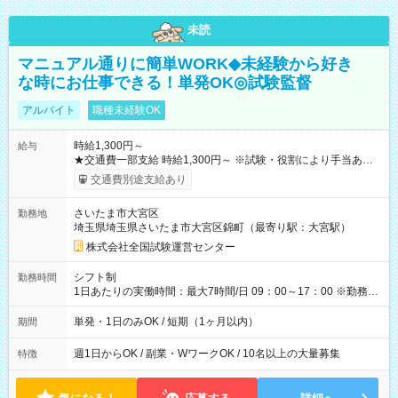
未読
マニュアル通りに簡単WORK◆未経験から好き
な時にお仕事できる！単発OK◎試験監督
アルバイト
職種未経験OK
時給1,300円～
給与
★交通費一部支給 時給1,300円～ ※試験・役割により手当あり
※勤務回数により昇給あり 【即給（前払い）オプションあ
交通費別途支給あり
り！】 希望される場合、勤務から1週間ほどで給与の一部を受け
取れます。 ※手数料418円がかかります。 【過去試験日の収入
さいたま市大宮区
勤務地
例】 ・河合塾模擬試験 8:30～17:30（休憩1時間） 時給1,300円
埼玉県埼玉県さいたま市大宮区錦町（最寄り駅：大宮駅）
×8時間＝日収10,400円＋交通費 ※当日の役割により時給＋100
円の場合あり ・国家試験 7:00～13:30（休憩なし） 時給1,300
株式会社全国試験運営センター
円（役割手当＋100円）×6時間＝日収8,400円＋交通費 【試用期
間】試用期間なし
シフト制
勤務時間
1日あたりの実働時間：最大7時間/日 09：00～17：00 ※勤務時
間は 試験により異なります。
単発・1日のみOK / 短期（1ヶ月以内）
期間
週1日からOK / 副業・WワークOK / 10名以上の大量募集
特徴