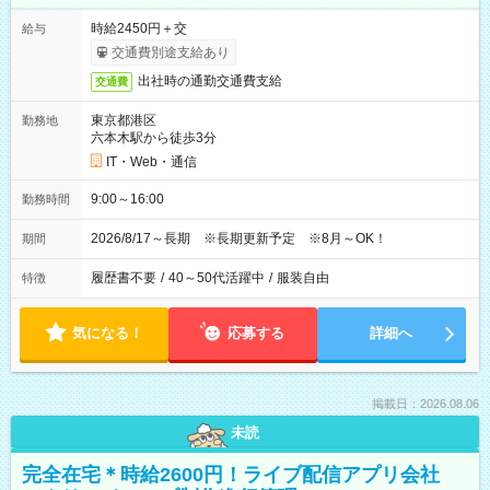
時給2450円＋交
給与
交通費別途支給あり
出社時の通勤交通費支給
交通費
東京都港区
勤務地
六本木駅から徒歩3分
IT・Web・通信
9:00～16:00
勤務時間
2026/8/17～長期 ※長期更新予定 ※8月～OK！
期間
履歴書不要
/
40～50代活躍中
/
服装自由
特徴
気になる！
応募する
詳細へ
掲載日：2026.08.06
未読
完全在宅＊時給2600円！ライブ配信アプリ会社