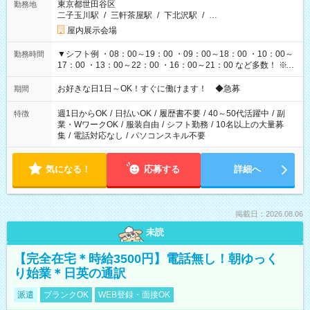
東京都世田谷区
勤務地
二子玉川駅
/
三軒茶屋駅
/
下北沢駅
/
…
屋内展示会場
▼シフト例 ・08：00～19：00 ・09：00～18：00 ・10：00～
勤務時間
17：00 ・13：00～22：00 ・16：00～21：00 など多数！ ※お
仕事により勤務時間が異なります
お好きな日1日～OK！すぐに働けます！ ◆急募
期間
週1日からOK
/
日払いOK
/
履歴書不要
/
40～50代活躍中
/
副
特徴
業・WワークOK
/
服装自由
/
シフト勤務
/
10名以上の大量募
集
/
電話対応なし
/
パソコンスキル不要
気になる！
応募する
詳細へ
掲載日：2026.08.06
未読
【完全在宅＊時給3500円】電話無し！朝ゆっく
り始業＊日英の通訳
派遣
ブランクOK
WEB登録・面接OK