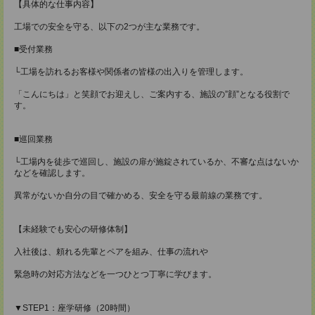
【具体的な仕事内容】
工場での安全を守る、以下の2つが主な業務です。
■受付業務
└工場を訪れるお客様や関係者の皆様の出入りを管理します。
「こんにちは」と笑顔でお迎えし、ご案内する、施設の”顔”となる役割で
す。
■巡回業務
└工場内を徒歩で巡回し、施設の扉が施錠されているか、不審な点はないか
などを確認します。
異常がないか自分の目で確かめる、安全を守る最前線の業務です。
【未経験でも安心の研修体制】
入社後は、頼れる先輩とペアを組み、仕事の流れや
緊急時の対応方法などを一つひとつ丁寧に学びます。
▼STEP1：座学研修（20時間）