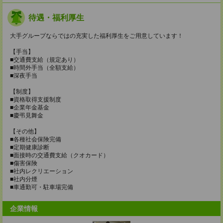
待遇・福利厚生
大手グループならではの充実した福利厚生をご用意しています！
【手当】
■交通費支給（規定あり）
■時間外手当（全額支給）
■深夜手当
【制度】
■資格取得支援制度
■企業年金基金
■慶弔見舞金
【その他】
■各種社会保険完備
■定期健康診断
■面接時の交通費支給（クオカード）
■傷害保険
■社内レクリエーション
■社内分煙
■車通勤可・駐車場完備
企業情報