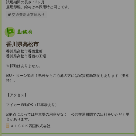
試用期間の長さ：2ヶ月
雇用形態、給与は本採用時と同じです。
交通費別途支給あり
勤務地
香川県高松市
香川県高松市香西北町
香川県高松市香西の工場
※転勤はありません。
※U・Iターン歓迎！県外からご応募の方には家賃補助制度もあります（要相
談）。
【アクセス】
マイカー通勤OK（駐車場あり）
※拠点によっては駐車場の用意がなく、公共交通機関での出社をいただく場
合があります。
ＡＬＳＯＫ四国株式会社