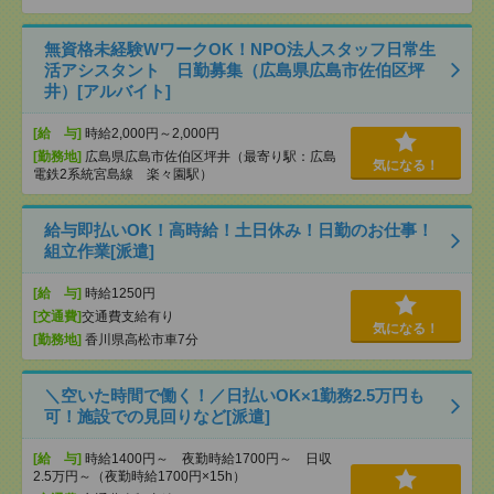
無資格未経験WワークOK！NPO法人スタッフ日常生
活アシスタント 日勤募集（広島県広島市佐伯区坪
井）[アルバイト]
[給 与]
時給2,000円～2,000円
[勤務地]
広島県広島市佐伯区坪井（最寄り駅：広島
気になる！
電鉄2系統宮島線 楽々園駅）
給与即払いOK！高時給！土日休み！日勤のお仕事！
組立作業[派遣]
[給 与]
時給1250円
[交通費]
交通費支給有り
気になる！
[勤務地]
香川県高松市車7分
＼空いた時間で働く！／日払いOK×1勤務2.5万円も
可！施設での見回りなど[派遣]
[給 与]
時給1400円～ 夜勤時給1700円～ 日収
2.5万円～（夜勤時給1700円×15h）