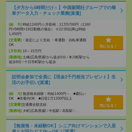
【夕方から5時間だけ♬】中国新聞社グループでの簡
単データ入力・チェック業務[派遣]
[給 与]
時給1160円☆月収例：11万5700円（1160
円×5時間×19日勤務の場合） ※22:00以降は時給
1,450円
[交通費]
・規定により支給 ・車通勤・自転車通勤
OK
気になる！
[月収例]
10～15万円
[勤務地]
土橋(広島県)駅から徒歩5分
/
本川町駅から
徒歩8分
/
十日市町駅から徒歩
説明会参加で全員に【現金2千円相当プレゼント】生
活のお手伝い[派遣]
[給 与]
無資格未経験：時給1400円～ ■週払い
OK ■扶養内OK ■日収1万1200円以上
[交通費]
交通費全額支給
気になる！
[勤務地]
大町(広島県)駅
/
中筋駅
/
高取駅
/
…
【無資格・未経験OK】シニア向けマンションで入居
者とお話など＊5h～OK！[派遣]