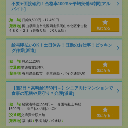
不要✨面接確約！合格率100％✨平均実働5時間[アル
バイト]
[給 与]
日給8,500円～17,450円
[勤務地]
岡山県岡山市北区岡山県岡山市北区東古松
気になる！
４８０－２３（最寄り駅：JR大元駅）
給与即払いOK！土日休み！日勤のお仕事！ピッキン
グ作業[派遣]
[給 与]
時給1120円
[交通費]
交通費支給有り
気になる！
[勤務地]
香川県高松市 ※車通勤・バイク通勤OK
【週2日＊高時給1550円～】シニア向けマンションで
食事の配膳や見守り＊介護[派遣]
[給 与]
経験者時給1550円～ 介護福祉士時給
1600円～ ※日払い/週払いOK
[交通費]
交通費全額支給
気になる！
[勤務地]
福山駅
/
東福山駅
/
松永駅
/
…