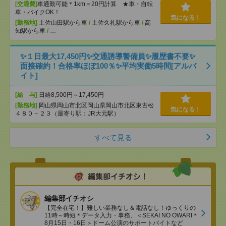
[交通費]
車通勤可能＊1km＝20円計算 ★車・自転
車・バイクOK！
気になる！
[勤務地]
土佐山田駅から車
/
土佐久礼駅から車
/
高
知駅から車
/
…
✨１日最大17,450円✨交通誘導警備員✨履歴書不要✨
面接確約！合格率ほぼ100％✨平均実働5時間[アルバ
イト]
[給 与]
日給8,500円～17,450円
[勤務地]
岡山県岡山市北区岡山県岡山市北区東古松
気になる！
４８０－２３（最寄り駅：JR大元駅）
すべて見る
編集部イチオシ
【完全在宅！】難しい業務なし＆電話なし！ゆっくりの
11時～時短＊データ入力・事務、＜SEKAI NO OWARI＊
8月15日・16日＞ドーム公演のサポートバイトなど