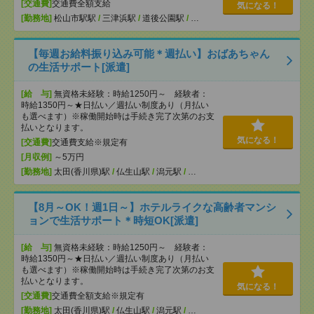
[交通費]
交通費全額支給
気になる！
[勤務地]
松山市駅駅
/
三津浜駅
/
道後公園駅
/
…
【毎週お給料振り込み可能＊週払い】おばあちゃん
の生活サポート[派遣]
[給 与]
無資格未経験：時給1250円～ 経験者：
時給1350円～★日払い／週払い制度あり（月払い
も選べます）※稼働開始時は手続き完了次第のお支
払いとなります。
気になる！
[交通費]
交通費支給※規定有
[月収例]
～5万円
[勤務地]
太田(香川県)駅
/
仏生山駅
/
潟元駅
/
…
【8月～OK！週1日～】ホテルライクな高齢者マンシ
ョンで生活サポート＊時短OK[派遣]
[給 与]
無資格未経験：時給1250円～ 経験者：
時給1350円～★日払い／週払い制度あり（月払い
も選べます）※稼働開始時は手続き完了次第のお支
払いとなります。
気になる！
[交通費]
交通費全額支給※規定有
[勤務地]
太田(香川県)駅
/
仏生山駅
/
潟元駅
/
…