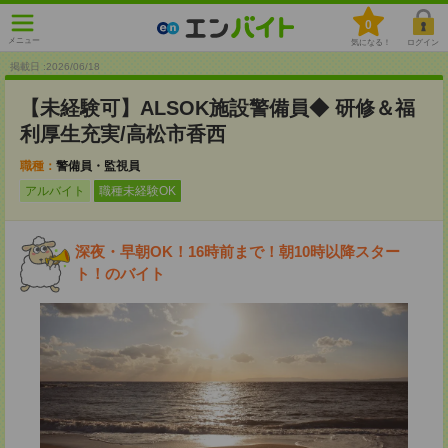
0
メニュー
気になる！
ログイン
掲載日 :2026
/
06
/
18
【未経験可】ALSOK施設警備員◆ 研修＆福
利厚生充実/高松市香西
職種：
警備員・監視員
アルバイト
職種未経験OK
深夜・早朝OK！16時前まで！朝10時以降スター
ト！のバイト