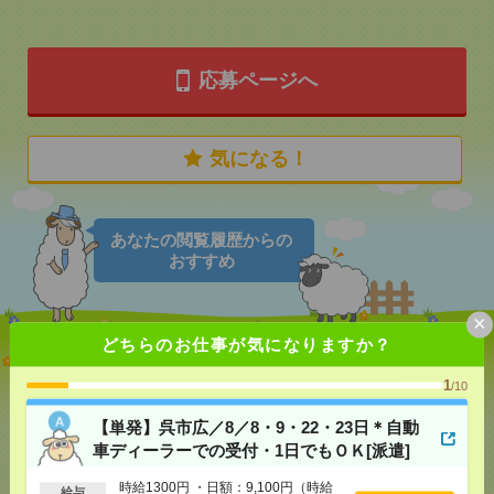
応募ページへ
気になる！
あなたの閲覧履歴からの
おすすめ
×
どちらのお仕事が気になりますか？
【単発】呉市広／8／8・9・22・23日＊自動車ディー
ラーでの受付・1日でもＯＫ[派遣]
1
/10
[給 与]
時給1300円 ・日額：9,100円（時給1,300
【単発】呉市広／8／8・9・22・23日＊自動
円×7時間）
車ディーラーでの受付・1日でもＯＫ[派遣]
[交通費]
・自転車通勤可 ・車通勤可(駐車場無料)
気になる！
[勤務地]
広駅から徒歩9分
時給1300円 ・日額：9,100円（時給
給与