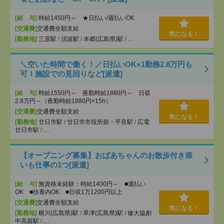
[給 与]
時給1450円～ ★日払い/週払いOK
[交通費]
交通費全額支給
気になる！
[勤務地]
三原駅
/
須波駅
/
本郷(広島県)駅
/
…
＼空いた時間で働く！／日払いOK×1勤務2.8万円も
可！施設での見回りなど[派遣]
[給 与]
時給1550円～ 夜勤時給1880円～ 日収
2.8万円～（夜勤時給1880円×15h）
[交通費]
交通費全額支給
気になる！
[勤務地]
廿日市駅
/
廿日市市役所前・平良駅
/
広電
廿日市駅
/
…
【オープニング募集】おばあちゃんのお散歩付き添
いも仕事の1つ[派遣]
[給 与]
無資格未経験：時給1400円～ ■週払い
OK ■扶養内OK ■日収1万1200円以上
[交通費]
交通費全額支給
気になる！
[勤務地]
横川(広島県)駅
/
草津(広島県)駅
/
修大協創
中高前駅
/
…