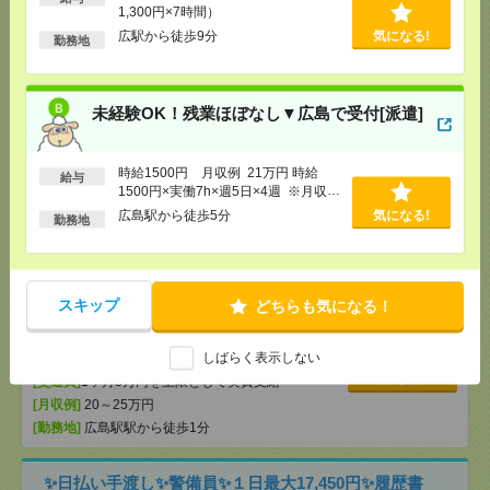
1,300円×7時間）
広駅から徒歩9分
気になる!
勤務地
未経験OK！残業ほぼなし▼広島で受付[派遣]
[給 与]
時給1500円 月収例 21万円 時給1500円×
実働7h×週5日×4週 ※月収例を保証するものではあ
未経験OK！残業ほぼなし▼広島で受付[派遣]
りません。※給与即受取りサービス利用可（利用条
件有）
気になる！
[交通費]
1ヶ月3万円を上限として実費支給
時給1500円 月収例 21万円 時給
給与
[月収例]
20～25万円
1500円×実働7h×週5日×4週 ※月収例
[勤務地]
広島駅から徒歩5分
を保証するものではありません。※給
広島駅から徒歩5分
気になる!
勤務地
与即受取りサービス利用可（利用条件
有）
未経験OK！残業ほぼなし▼広島駅での受付[派遣]
スキップ
どちらも気になる！
[給 与]
時給1400円 月収例 21万円 時給1400円×
実働7h30m×週5日×4週+残業5h ※月収例を保証す
るものではありません。※給与即受取りサービス利
しばらく表示しない
用可（利用条件有）
気になる！
[交通費]
1ヶ月3万円を上限として実費支給
[月収例]
20～25万円
[勤務地]
広島駅駅から徒歩1分
✨日払い手渡し✨警備員✨１日最大17,450円✨履歴書