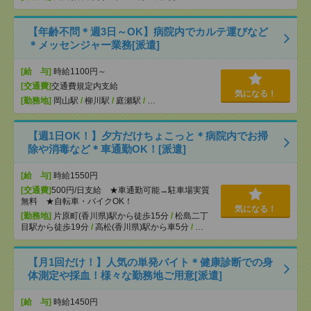
【年齢不問＊週3日～OK】病院内でカルテ運びなど
＊メッセンジャー業務[派遣]
[給 与]
時給1100円～
[交通費]
交通費規定内支給
気になる！
[勤務地]
岡山駅
/
柳川駅
/
庭瀬駅
/
…
【週1日OK！】夕方だけちょこっと＊病院内でお掃
除や消毒など＊車通勤OK！[派遣]
[給 与]
時給1550円
[交通費]
500円/日支給 ★車通勤可能→駐車場実質
無料 ★自転車・バイクOK！
気になる！
[勤務地]
片原町(香川県)駅から徒歩15分
/
松島二丁
目駅から徒歩19分
/
高松(香川県)駅から車5分
/
…
【月1回だけ！】人気の単発バイト＊健康診断での身
体測定や採血！様々な勤務地ご用意[派遣]
[給 与]
時給1450円