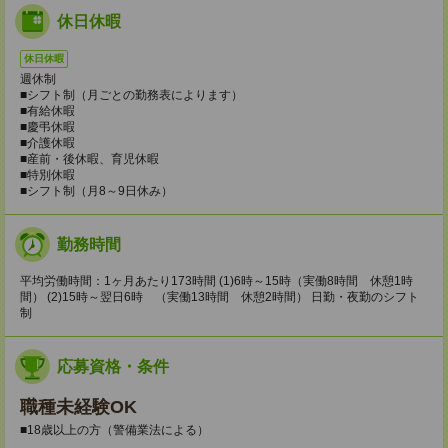
休日休暇
休日休暇
週休制
■シフト制（月ごとの勤務表によります）
■有給休暇
■慶弔休暇
■介護休暇
■産前・後休暇、育児休暇
■特別休暇
■シフト制（月8～9日休み）
勤務時間
平均労働時間：1ヶ月あたり173時間 (1)6時～15時（実働8時間 休憩1時
間） (2)15時～翌日6時 （実働13時間 休憩2時間） 日勤・夜勤のシフト
制
応募資格・条件
職種未経験OK
■18歳以上の方（警備業法による）