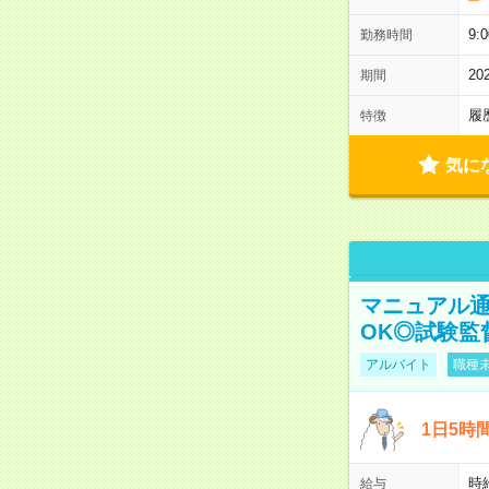
9:
勤務時間
2
期間
履
特徴
気に
マニュアル通
OK◎試験監
アルバイト
職種未
1日5時
時給
給与