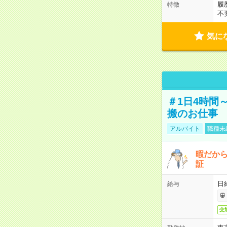
履
特徴
不
気に
＃1日4時間
搬のお仕事
アルバイト
職種未
暇だか
証
日
給与
交