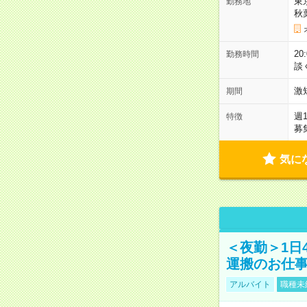
東
勤務地
秋
2
勤務時間
談
激
期間
週
特徴
募
気に
＜夜勤＞1日
運搬のお仕
アルバイト
職種未