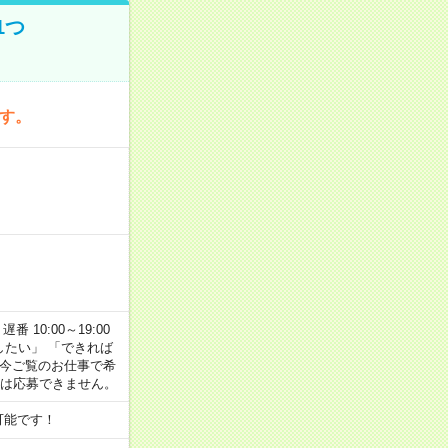
1つ
です。
番 10:00～19:00
がしたい」 「できれば
 今ご覧のお仕事で希
合は応募できません。
可能です！