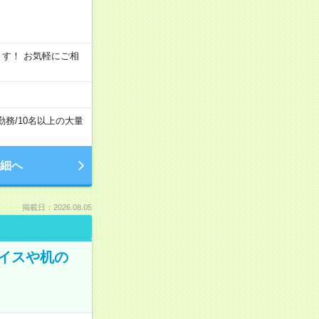
います！ お気軽にご相
勤務
/
10名以上の大量
細へ
掲載日：2026.08.05
イスや机の