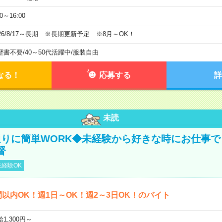
00～16:00
026/8/17～長期 ※長期更新予定 ※8月～OK！
歴書不要
/
40～50代活躍中
/
服装自由
なる！
応募する
詳
未読
りに簡単WORK◆未経験から好きな時にお仕事で
督
経験OK
間以内OK！週1日～OK！週2～3日OK！のバイト
1,300円～