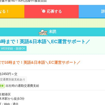
歴書不要
/
40～50代活躍中
/
服装自由
なる！
応募する
詳
未読
6時まで！英語&日本語＼EC運営サポート／
WEB登録・面接OK
で16時まで！英語&日本語＼EC運営サポート／
給2450円＋交
交通費別途支給あり
出社時の通勤交通費支給
通費
京都港区
本木駅から徒歩3分
IT・Web・通信