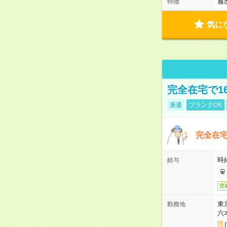
履
特徴
気に
完全在宅で1
派遣
ブランクOK
完全在宅
時
給与
交
東
勤務地
六