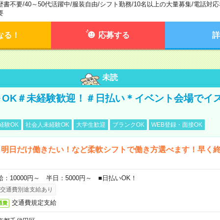
歴書不要
/
40～50代活躍中
/
服装自由
/
シフト勤務
/
10名以上の大量募集
/
電話対応
要
なる！
応募する
詳
未読
～OK＃未経験歓迎！＃日払い＊イベント会場でイ
経験OK
社会人未経験OK
大学生歓迎
ブランクOK
WEB登録・面接OK
ら明日だけ働きたい！など柔軟シフトで働き方選べます！早く
給：10000円～ 半日：5000円～ ■日払いOK！
交通費別途支給あり
交通費規定支給
通費