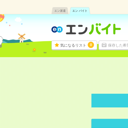
エン派遣
エン バイト
0
気になるリスト
保存した希