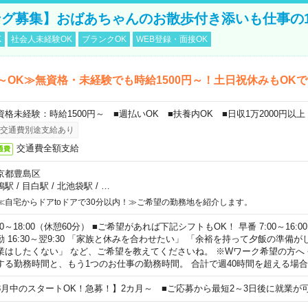
グ募集】おばあちゃんのお散歩付き添いも仕事の
K
社会人未経験OK
ブランクOK
WEB登録・面接OK
～OK≫無資格・未経験でも時給1500円～！土日祝休みもOK
資格未経験：時給1500円～ ■週払いOK ■扶養内OK ■日収1万2000円以上
交通費別途支給あり
交通費全額支給
通費
京都豊島区
鴨駅
/
目白駅
/
北池袋駅
/
…
≪自宅からドアtoドアで30分以内！≫ご希望の勤務地を紹介します。
00～18:00（休憩60分） ■ご希望があれば下記シフトもOK！ 早番 7:00～16:00 遅
勤 16:30～翌9:30 「家族と休みを合わせたい」 「余裕を持って夕飯の準備
業はしたくない」 など、ご希望を教えてくださいね。 ※Wワーク希望の方へ
する勤務時間と、もう1つのお仕事の勤務時間。 合計で週40時間を超える場
8月中のスタートOK！急募！】2カ月～ ■ご応募から最短2～3日後に就業が