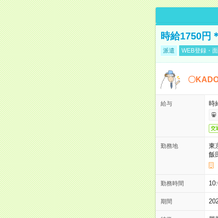
時給1750
派遣
WEB登録・面
〇KAD
時給
給与
交
東
勤務地
飯
10
勤務時間
2
期間