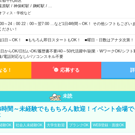
京都千代田区
葉原駅
/
神保町駅
/
麹町駅
/
…
オフィス・学校など
0:00～24：00 22：00～翌7:00 …など1日4時間～OK！ その他シフトもござ
ください！
短1日～OK！ ■もちろん即日スタートもOK！ ■曜日・日数はアナタ次第！
1日からOK
/
日払いOK
/
履歴書不要
/
40～50代活躍中
/
副業・WワークOK
/
シフト
集
/
電話対応なし
/
パソコンスキル不要
なる！
応募する
詳
未読
4時間～未経験でももちろん歓迎！イベント会場で
事
経験OK
社会人未経験OK
大学生歓迎
ブランクOK
WEB登録・面接OK