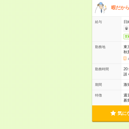
暇だか
日
給与
交
東
勤務地
秋
2
勤務時間
談
激
期間
週
特徴
募
気に