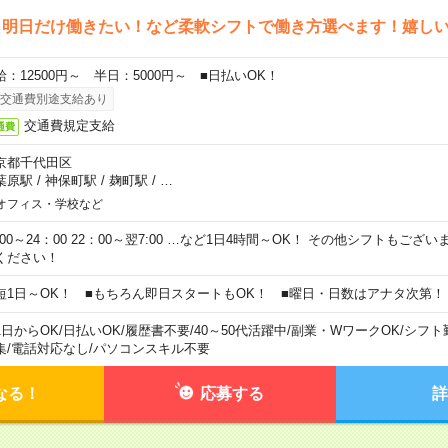
ら明日だけ働きたい！など柔軟シフトで働き方選べます！嬉し
給：12500円～ 半日：5000円～ ■日払いOK！
交通費別途支給あり
交通費規定支給
通費
京都千代田区
葉原駅
/
神保町駅
/
麹町駅
/
…
オフィス・学校など
0:00～24：00 22：00～翌7:00 …など1日4時間～OK！ その他シフトもござ
ください！
短1日～OK！ ■もちろん即日スタートもOK！ ■曜日・日数はアナタ次第！
1日からOK
/
日払いOK
/
履歴書不要
/
40～50代活躍中
/
副業・WワークOK
/
シフト
集
/
電話対応なし
/
パソコンスキル不要
なる！
応募する
詳