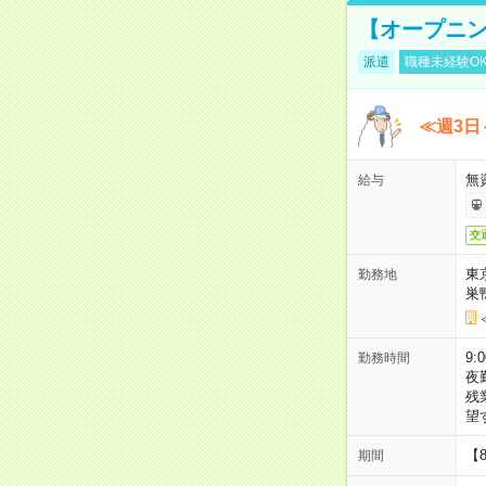
【オープニン
派遣
職種未経験O
≪週3日
無
給与
交
東
勤務地
巣
9:
勤務時間
夜
残
望
【
期間