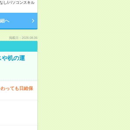
なし
/
パソコンスキル
細へ
掲載日：2026.08.06
スや机の運
終わっても日給保