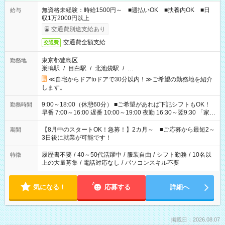
無資格未経験：時給1500円～ ■週払いOK ■扶養内OK ■日
給与
収1万2000円以上
交通費別途支給あり
交通費全額支給
交通費
東京都豊島区
勤務地
巣鴨駅
/
目白駅
/
北池袋駅
/
…
≪自宅からドアtoドアで30分以内！≫ご希望の勤務地を紹介
します。
9:00～18:00（休憩60分） ■ご希望があれば下記シフトもOK！
勤務時間
早番 7:00～16:00 遅番 10:00～19:00 夜勤 16:30～翌9:30 「家族
と休みを合わせたい」 「余裕を持って夕飯の準備がしたい」
「できれば残業はしたくない」 など、ご希望を教えてください
【8月中のスタートOK！急募！】2カ月～ ■ご応募から最短2～
期間
ね。 ※Wワーク希望の方へ 今ご覧のお仕事で希望する勤務時間
3日後に就業が可能です！
と、もう1つのお仕事の勤務時間。 合計で週40時間を超える場
合は応募できません。
履歴書不要
/
40～50代活躍中
/
服装自由
/
シフト勤務
/
10名以
特徴
上の大量募集
/
電話対応なし
/
パソコンスキル不要
気になる！
応募する
詳細へ
掲載日：2026.08.07