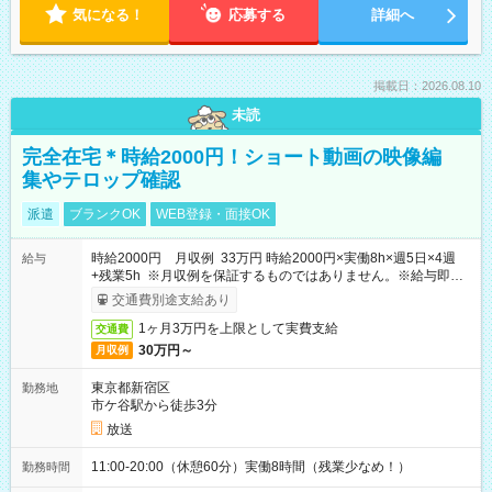
気になる！
応募する
詳細へ
掲載日：2026.08.10
未読
完全在宅＊時給2000円！ショート動画の映像編
集やテロップ確認
派遣
ブランクOK
WEB登録・面接OK
時給2000円 月収例 33万円 時給2000円×実働8h×週5日×4週
給与
+残業5h ※月収例を保証するものではありません。※給与即受
取りサービス利用可（利用条件有）
交通費別途支給あり
1ヶ月3万円を上限として実費支給
交通費
30万円～
月収例
東京都新宿区
勤務地
市ケ谷駅から徒歩3分
放送
11:00-20:00（休憩60分）実働8時間（残業少なめ！）
勤務時間