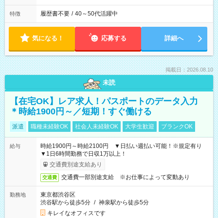
履歴書不要
/
40～50代活躍中
特徴
気になる！
応募する
詳細へ
掲載日：2026.08.10
未読
【在宅OK】レア求人！パスポートのデータ入力
＊時給1900円～／短期！すぐ働ける
派遣
職種未経験OK
社会人未経験OK
大学生歓迎
ブランクOK
時給1900円～時給2100円 ▼日払い週払い可能！※規定有り
給与
▼1日6時間勤務で日収1万以上！
交通費別途支給あり
交通費一部別途支給 ※お仕事によって変動あり
交通費
東京都渋谷区
勤務地
渋谷駅から徒歩5分
/
神泉駅から徒歩5分
キレイなオフィスです