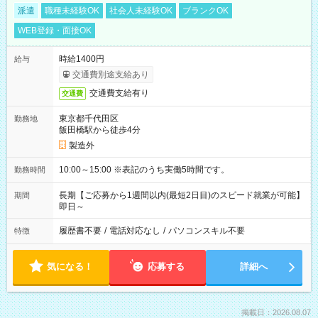
派遣
職種未経験OK
社会人未経験OK
ブランクOK
WEB登録・面接OK
時給1400円
給与
交通費別途支給あり
交通費支給有り
交通費
東京都千代田区
勤務地
飯田橋駅から徒歩4分
製造外
10:00～15:00 ※表記のうち実働5時間です。
勤務時間
長期【ご応募から1週間以内(最短2日目)のスピード就業が可能】
期間
即日～
履歴書不要
/
電話対応なし
/
パソコンスキル不要
特徴
気になる！
応募する
詳細へ
掲載日：2026.08.07