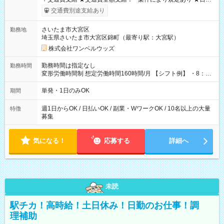
いOK！（規定あり） ┗働いたその日に現金GET♪ お仕事後はコ
交通費別途支給あり
ンビニATMから 日払い分を引き落とせます！ 【試用期間】試
用期間なし
さいたま市大宮区
勤務地
埼玉県さいたま市大宮区錦町（最寄り駅：大宮駅）
株式会社ワンベルウッズ
勤務時間は指定なし
勤務時間
変形労働時間制 想定労働時間160時間/月 【シフト例】 ・8：00
～21：00
単発・1日のみOK
期間
週1日からOK / 日払いOK / 副業・WワークOK / 10名以上の大量
特徴
募集
気になる！
応募する
詳細へ
未読
駅チカ！高時給！土日休み！日勤のお仕事！調
理補助