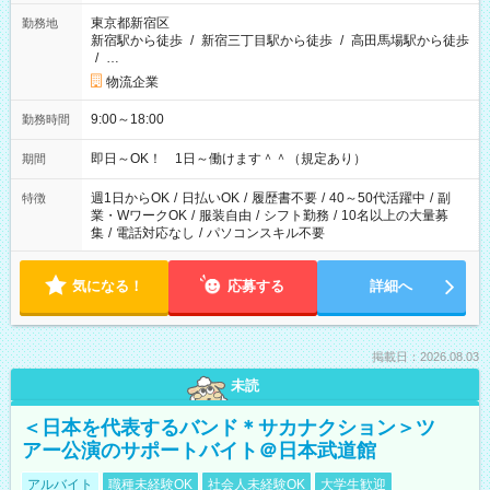
東京都新宿区
勤務地
新宿駅から徒歩
/
新宿三丁目駅から徒歩
/
高田馬場駅から徒歩
/
…
物流企業
9:00～18:00
勤務時間
即日～OK！ 1日～働けます＾＾（規定あり）
期間
週1日からOK
/
日払いOK
/
履歴書不要
/
40～50代活躍中
/
副
特徴
業・WワークOK
/
服装自由
/
シフト勤務
/
10名以上の大量募
集
/
電話対応なし
/
パソコンスキル不要
気になる！
応募する
詳細へ
掲載日：2026.08.03
未読
＜日本を代表するバンド＊サカナクション＞ツ
アー公演のサポートバイト＠日本武道館
アルバイト
職種未経験OK
社会人未経験OK
大学生歓迎