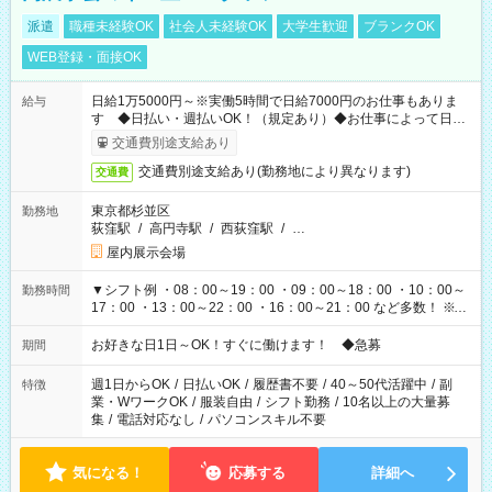
派遣
職種未経験OK
社会人未経験OK
大学生歓迎
ブランクOK
WEB登録・面接OK
日給1万5000円～※実働5時間で日給7000円のお仕事もありま
給与
す ◆日払い・週払いOK！（規定あり）◆お仕事によって日給
も異なります
交通費別途支給あり
交通費別途支給あり(勤務地により異なります)
交通費
東京都杉並区
勤務地
荻窪駅
/
高円寺駅
/
西荻窪駅
/
…
屋内展示会場
▼シフト例 ・08：00～19：00 ・09：00～18：00 ・10：00～
勤務時間
17：00 ・13：00～22：00 ・16：00～21：00 など多数！ ※お
仕事により勤務時間が異なります
お好きな日1日～OK！すぐに働けます！ ◆急募
期間
週1日からOK
/
日払いOK
/
履歴書不要
/
40～50代活躍中
/
副
特徴
業・WワークOK
/
服装自由
/
シフト勤務
/
10名以上の大量募
集
/
電話対応なし
/
パソコンスキル不要
気になる！
応募する
詳細へ