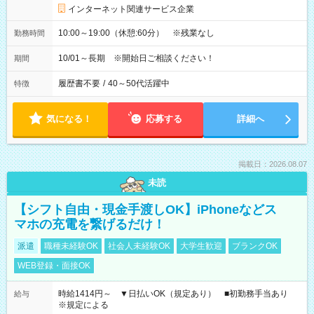
インターネット関連サービス企業
10:00～19:00（休憩:60分） ※残業なし
勤務時間
10/01～長期 ※開始日ご相談ください！
期間
履歴書不要
/
40～50代活躍中
特徴
気になる！
応募する
詳細へ
掲載日：2026.08.07
未読
【シフト自由・現金手渡しOK】iPhoneなどス
マホの充電を繋げるだけ！
派遣
職種未経験OK
社会人未経験OK
大学生歓迎
ブランクOK
WEB登録・面接OK
時給1414円～ ▼日払いOK（規定あり） ■初勤務手当あり
給与
※規定による