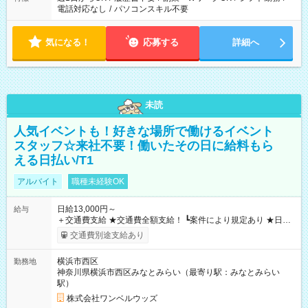
電話対応なし
/
パソコンスキル不要
気になる！
応募する
詳細へ
未読
人気イベントも！好きな場所で働けるイベント
スタッフ☆来社不要！働いたその日に給料もら
える日払い/T1
アルバイト
職種未経験OK
日給13,000円～
給与
＋交通費支給 ★交通費全額支給！ ┗案件により規定あり ★日払
いOK！（規定あり） ┗働いたその日に現金GET♪ お仕事後はコ
交通費別途支給あり
ンビニATMから 日払い分を引き落とせます！ 【試用期間】試
用期間なし
横浜市西区
勤務地
神奈川県横浜市西区みなとみらい（最寄り駅：みなとみらい
駅）
株式会社ワンベルウッズ