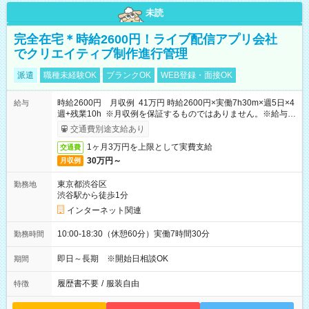
未読
完全在宅＊時給2600円！ライブ配信アプリ会社
でクリエイティブ制作進行管理
派遣
職種未経験OK
ブランクOK
WEB登録・面接OK
時給2600円 月収例 41万円 時給2600円×実働7h30m×週5日×4
給与
週+残業10h ※月収例を保証するものではありません。※給与即
受取りサービス利用可（利用条件有）
交通費別途支給あり
1ヶ月3万円を上限として実費支給
交通費
30万円～
月収例
東京都渋谷区
勤務地
渋谷駅から徒歩1分
インターネット関連
10:00-18:30（休憩60分）実働7時間30分
勤務時間
即日～長期 ※開始日相談OK
期間
履歴書不要
/
服装自由
特徴