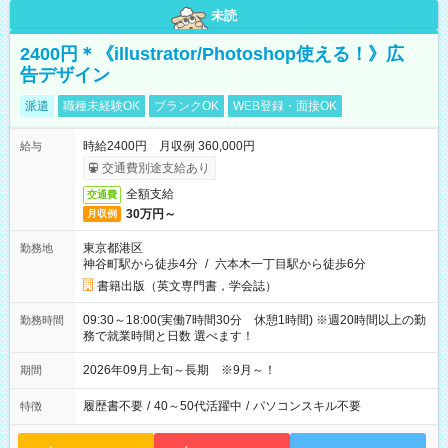
未読
2400円＊《illustrator/Photoshop使える！》広
告デザイン
派遣
職種未経験OK
ブランクOK
WEB登録・面接OK
時給2400円 月収例 360,000円
給与
交通費別途支給あり
全額支給
交通費
30万円～
月収例
東京都港区
勤務地
神谷町駅から徒歩4分
/
六本木一丁目駅から徒歩6分
書籍出版（英文専門書，学会誌）
09:30～18:00(実働7時間30分 休憩1時間) ※週20時間以上の勤
勤務時間
務で就業時間と日数 選べます！
2026年09月上旬～長期 ※9月～！
期間
履歴書不要
/
40～50代活躍中
/
パソコンスキル不要
特徴