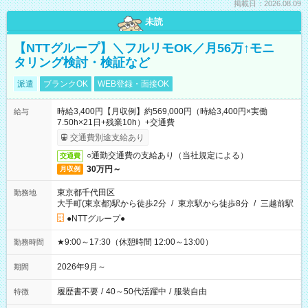
掲載日：2026.08.09
未読
【NTTグループ】＼フルリモOK／月56万↑モニ
タリング検討・検証など
派遣
ブランクOK
WEB登録・面接OK
時給3,400円【月収例】約569,000円（時給3,400円×実働
給与
7.50h×21日+残業10h）+交通費
交通費別途支給あり
○通勤交通費の支給あり（当社規定による）
交通費
30万円～
月収例
東京都千代田区
勤務地
大手町(東京都)駅から徒歩2分
/
東京駅から徒歩8分
/
三越前駅
●NTTグループ●
★9:00～17:30（休憩時間 12:00～13:00）
勤務時間
2026年9月～
期間
履歴書不要
/
40～50代活躍中
/
服装自由
特徴