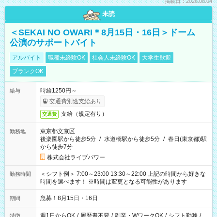
掲載日：2026.08.04
未読
＜SEKAI NO OWARI＊8月15日・16日＞ドーム
公演のサポートバイト
アルバイト
職種未経験OK
社会人未経験OK
大学生歓迎
ブランクOK
時給1250円～
給与
交通費別途支給あり
支給（規定有り）
交通費
東京都文京区
勤務地
後楽園駅から徒歩5分
/
水道橋駅から徒歩5分
/
春日(東京都)駅
から徒歩7分
株式会社ライブパワー
＜シフト例＞ 7:00～23:00 13:30～22:00 上記の時間から好きな
勤務時間
時間を選べます！ ※時間は変更となる可能性があります
急募！8月15日・16日
期間
週1日からOK
/
履歴書不要
/
副業・WワークOK
/
シフト勤務
/
特徴