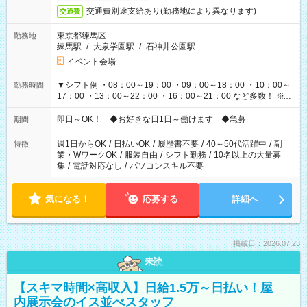
交通費別途支給あり(勤務地により異なります)
交通費
東京都練馬区
勤務地
練馬駅
/
大泉学園駅
/
石神井公園駅
イベント会場
▼シフト例 ・08：00～19：00 ・09：00～18：00 ・10：00～
勤務時間
17：00 ・13：00～22：00 ・16：00～21：00 など多数！ ※お
仕事により勤務時間が異なります
即日～OK！ ◆お好きな日1日～働けます ◆急募
期間
週1日からOK
/
日払いOK
/
履歴書不要
/
40～50代活躍中
/
副
特徴
業・WワークOK
/
服装自由
/
シフト勤務
/
10名以上の大量募
集
/
電話対応なし
/
パソコンスキル不要
気になる！
応募する
詳細へ
掲載日：2026.07.23
未読
【スキマ時間×高収入】日給1.5万～日払い！屋
内展示会のイス並べスタッフ