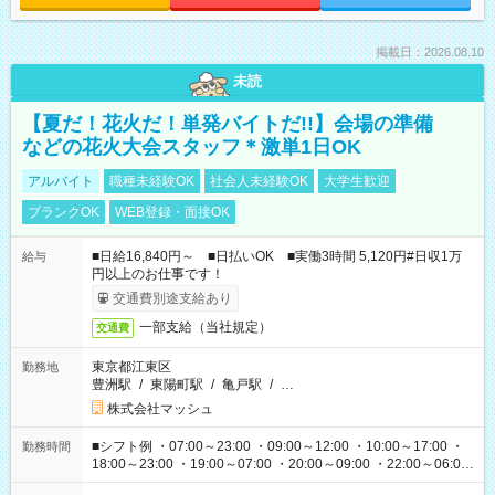
掲載日：2026.08.10
未読
【夏だ！花火だ！単発バイトだ!!】会場の準備
などの花火大会スタッフ＊激単1日OK
アルバイト
職種未経験OK
社会人未経験OK
大学生歓迎
ブランクOK
WEB登録・面接OK
■日給16,840円～ ■日払いOK ■実働3時間 5,120円#日収1万
給与
円以上のお仕事です！
交通費別途支給あり
一部支給（当社規定）
交通費
東京都江東区
勤務地
豊洲駅
/
東陽町駅
/
亀戸駅
/
…
株式会社マッシュ
■シフト例 ・07:00～23:00 ・09:00～12:00 ・10:00～17:00 ・
勤務時間
18:00～23:00 ・19:00～07:00 ・20:00～09:00 ・22:00～06:00
etc ★最短3時間で5,120円のお仕事から／15時間で2万円近く稼