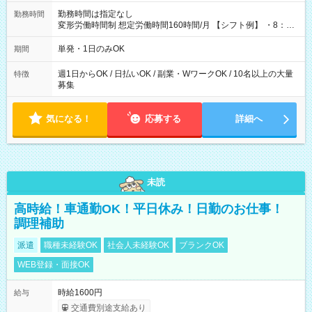
勤務時間は指定なし
勤務時間
変形労働時間制 想定労働時間160時間/月 【シフト例】 ・8：00
～21：00
単発・1日のみOK
期間
週1日からOK / 日払いOK / 副業・WワークOK / 10名以上の大量
特徴
募集
気になる！
応募する
詳細へ
未読
高時給！車通勤OK！平日休み！日勤のお仕事！
調理補助
派遣
職種未経験OK
社会人未経験OK
ブランクOK
WEB登録・面接OK
時給1600円
給与
交通費別途支給あり