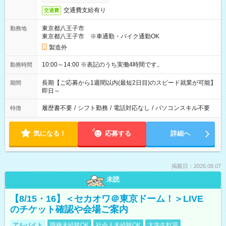
交通費支給有り
交通費
東京都八王子市
勤務地
東京都八王子市 ※車通勤・バイク通勤OK
製造外
10:00～14:00 ※表記のうち実働4時間です。
勤務時間
長期【ご応募から1週間以内(最短2日目)のスピード就業が可能】
期間
即日～
履歴書不要
/
シフト勤務
/
電話対応なし
/
パソコンスキル不要
特徴
気になる！
応募する
詳細へ
掲載日：2026.08.07
未読
【8/15・16】＜セカオワ＠東京ドーム！＞LIVE
のチケット確認や会場ご案内
アルバイト
職種未経験OK
社会人未経験OK
大学生歓迎