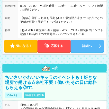
8:00～22:00 ▼1日4時間～ 10時～・11時～など、シフト希望
勤務時間
ご相談ください！
【急募】即日～短期も長期もOK！最短翌月末まで 1か月ごとの
期間
更新が可能！開始日もご相談ください！
日払いOK
/
履歴書不要
/
副業・WワークOK
/
服装自由
/
シフト
特徴
勤務
/
10名以上の大量募集
/
パソコンスキル不要
気になる！
応募する
詳細へ
未読
ちいさいかわいいキャラのイベントも！好きな
場所で働ける☆来社不要！働いたその日に給料
もらえる◎/T1
アルバイト
職種未経験OK
日給13,000円～
給与
＋交通費支給 ★交通費全額支給！ ┗案件により規定あり ★日払