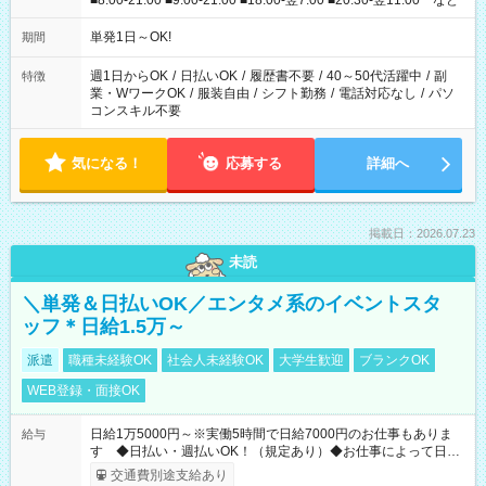
■8:00-21:00 ■9:00-21:00 ■18:00-翌7:00 ■20:30-翌11:00 など
単発1日～OK!
期間
週1日からOK
/
日払いOK
/
履歴書不要
/
40～50代活躍中
/
副
特徴
業・WワークOK
/
服装自由
/
シフト勤務
/
電話対応なし
/
パソ
コンスキル不要
気になる！
応募する
詳細へ
掲載日：2026.07.23
未読
＼単発＆日払いOK／エンタメ系のイベントスタ
ッフ＊日給1.5万～
派遣
職種未経験OK
社会人未経験OK
大学生歓迎
ブランクOK
WEB登録・面接OK
日給1万5000円～※実働5時間で日給7000円のお仕事もありま
給与
す ◆日払い・週払いOK！（規定あり）◆お仕事によって日給
も異なります
交通費別途支給あり