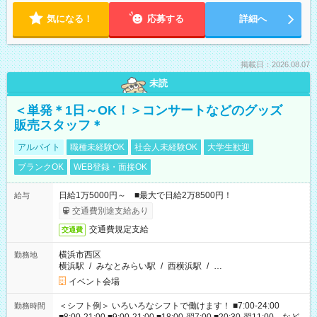
気になる！
応募する
詳細へ
掲載日：2026.08.07
未読
＜単発＊1日～OK！＞コンサートなどのグッズ
販売スタッフ＊
アルバイト
職種未経験OK
社会人未経験OK
大学生歓迎
ブランクOK
WEB登録・面接OK
日給1万5000円～ ■最大で日給2万8500円！
給与
交通費別途支給あり
交通費規定支給
交通費
横浜市西区
勤務地
横浜駅
/
みなとみらい駅
/
西横浜駅
/
…
イベント会場
＜シフト例＞ いろいろなシフトで働けます！ ■7:00-24:00
勤務時間