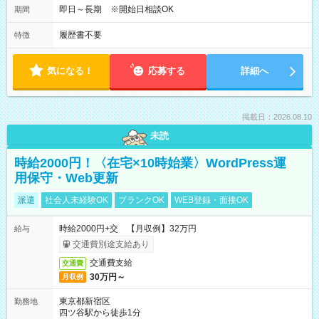
即日～長期 ※開始日相談OK
期間
履歴書不要
特徴
気になる！
応募する
詳細へ
掲載日：2026.08.10
未読
時給2000円！〈在宅×10時始業〉WordPress運
用保守・Web更新
派遣
社会人未経験OK
ブランクOK
WEB登録・面接OK
時給2000円+交 【月収例】32万円
給与
交通費別途支給あり
交通費支給
交通費
30万円～
月収例
東京都新宿区
勤務地
四ツ谷駅から徒歩1分