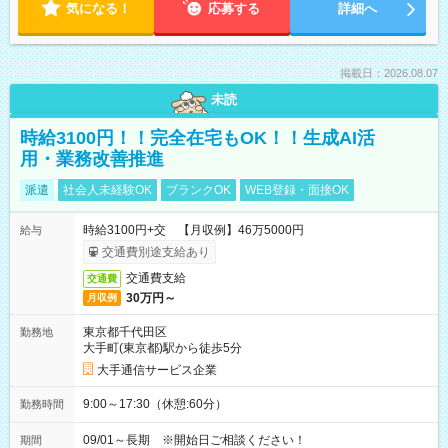
気になる！
応募する
詳細へ
掲載日：2026.08.07
未読
時給3100円！！完全在宅もOK！！生成AI活
用・業務改善推進
派遣
社会人未経験OK
ブランクOK
WEB登録・面接OK
時給3100円+交 【月収例】46万5000円
給与
交通費別途支給あり
交通費支給
交通費
30万円～
月収例
東京都千代田区
勤務地
大手町(東京都)駅から徒歩5分
大手通信サービス企業
9:00～17:30（休憩:60分）
勤務時間
09/01～長期 ※開始日ご相談ください！
期間