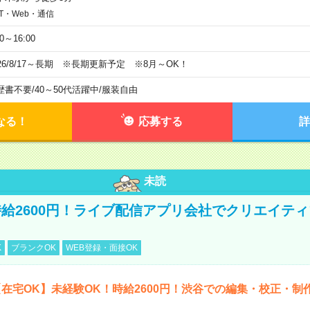
IT・Web・通信
00～16:00
026/8/17～長期 ※長期更新予定 ※8月～OK！
歴書不要
/
40～50代活躍中
/
服装自由
なる！
応募する
詳
未読
給2600円！ライブ配信アプリ会社でクリエイテ
K
ブランクOK
WEB登録・面接OK
在宅OK】未経験OK！時給2600円！渋谷での編集・校正・制