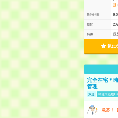
9:
勤務時間
2
期間
履
特徴
気に
完全在宅＊時
管理
派遣
職種未経験O
急募！【