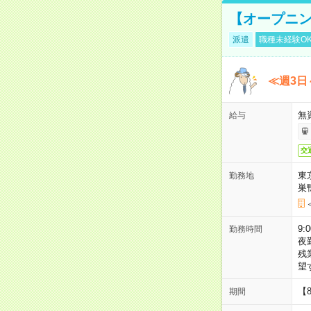
【オープニン
派遣
職種未経験O
≪週3日
無
給与
交
東
勤務地
巣
9:
勤務時間
夜
残
望
【
期間