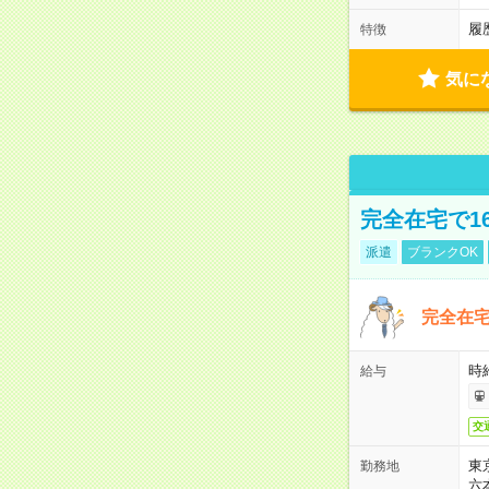
履
特徴
気に
完全在宅で1
派遣
ブランクOK
完全在宅
時
給与
交
東
勤務地
六