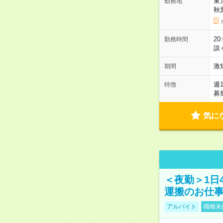
東
勤務地
秋
2
勤務時間
談
激
期間
週
特徴
募
気に
＜夜勤＞1日
運搬のお仕
アルバイト
職種未