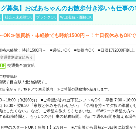
グ募集】おばあちゃんのお散歩付き添いも仕事の
K
社会人未経験OK
ブランクOK
WEB登録・面接OK
～OK≫無資格・未経験でも時給1500円～！土日祝休みもOK
資格未経験：時給1500円～ ■週払いOK ■扶養内OK ■日収1万2000円以上
交通費別途支給あり
交通費全額支給
通費
京都豊島区
鴨駅
/
目白駅
/
北池袋駅
/
…
≪自宅からドアtoドアで30分以内！≫ご希望の勤務地を紹介します。
00～18:00（休憩60分） ■ご希望があれば下記シフトもOK！ 早番 7:00～16:00 遅
勤 16:30～翌9:30 「家族と休みを合わせたい」 「余裕を持って夕飯の準備
業はしたくない」 など、ご希望を教えてくださいね。 ※Wワーク希望の方へ
する勤務時間と、もう1つのお仕事の勤務時間。 合計で週40時間を超える場
8月中のスタートOK！急募！】2カ月～ ■ご応募から最短2～3日後に就業が