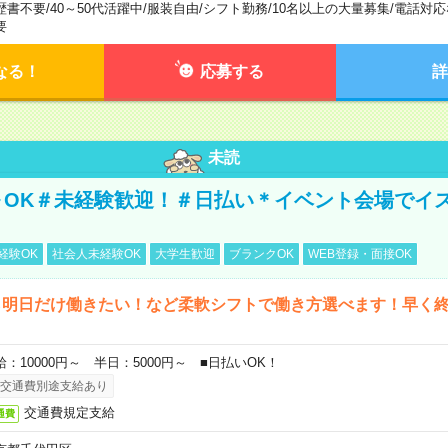
歴書不要
/
40～50代活躍中
/
服装自由
/
シフト勤務
/
10名以上の大量募集
/
電話対応
要
なる！
応募する
詳
未読
～OK＃未経験歓迎！＃日払い＊イベント会場でイ
経験OK
社会人未経験OK
大学生歓迎
ブランクOK
WEB登録・面接OK
ら明日だけ働きたい！など柔軟シフトで働き方選べます！早く
給：10000円～ 半日：5000円～ ■日払いOK！
交通費別途支給あり
交通費規定支給
通費