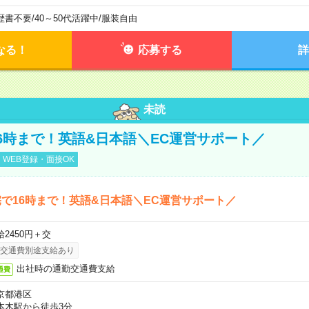
歴書不要
/
40～50代活躍中
/
服装自由
なる！
応募する
詳
未読
6時まで！英語&日本語＼EC運営サポート／
WEB登録・面接OK
で16時まで！英語&日本語＼EC運営サポート／
給2450円＋交
交通費別途支給あり
出社時の通勤交通費支給
通費
京都港区
本木駅から徒歩3分