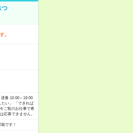
1つ
です。
番 10:00～19:00
がしたい」 「できれば
 今ご覧のお仕事で希
合は応募できません。
可能です！