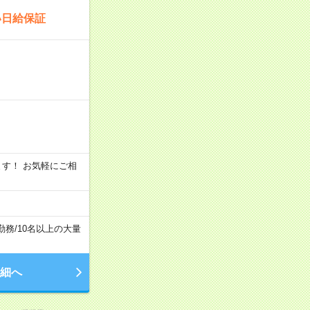
い日給保証
います！ お気軽にご相
勤務
/
10名以上の大量
細へ