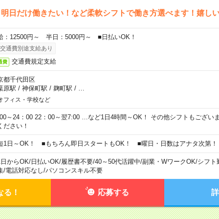
ら明日だけ働きたい！など柔軟シフトで働き方選べます！嬉し
給：12500円～ 半日：5000円～ ■日払いOK！
交通費別途支給あり
交通費規定支給
通費
京都千代田区
葉原駅
/
神保町駅
/
麹町駅
/
…
オフィス・学校など
0:00～24：00 22：00～翌7:00 …など1日4時間～OK！ その他シフトもござ
ください！
短1日～OK！ ■もちろん即日スタートもOK！ ■曜日・日数はアナタ次第！
1日からOK
/
日払いOK
/
履歴書不要
/
40～50代活躍中
/
副業・WワークOK
/
シフト
集
/
電話対応なし
/
パソコンスキル不要
なる！
応募する
詳