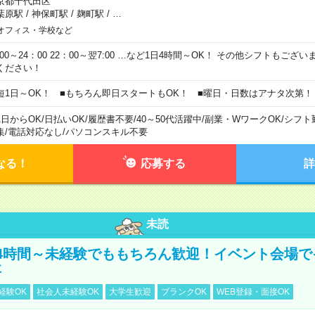
京都千代田区
葉原駅
/
神保町駅
/
麹町駅
/
…
オフィス・学校など
0:00～24：00 22：00～翌7:00 …など1日4時間～OK！ その他シフトもござ
ください！
短1日～OK！ ■もちろん即日スタートもOK！ ■曜日・日数はアナタ次第！
1日からOK
/
日払いOK
/
履歴書不要
/
40～50代活躍中
/
副業・WワークOK
/
シフト
集
/
電話対応なし
/
パソコンスキル不要
なる！
応募する
詳
未読
4時間～未経験でももちろん歓迎！イベント会場で
事
経験OK
社会人未経験OK
大学生歓迎
ブランクOK
WEB登録・面接OK