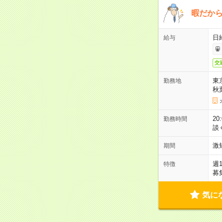
暇だか
日
給与
交
東
勤務地
秋
2
勤務時間
談
激
期間
週
特徴
募
気に