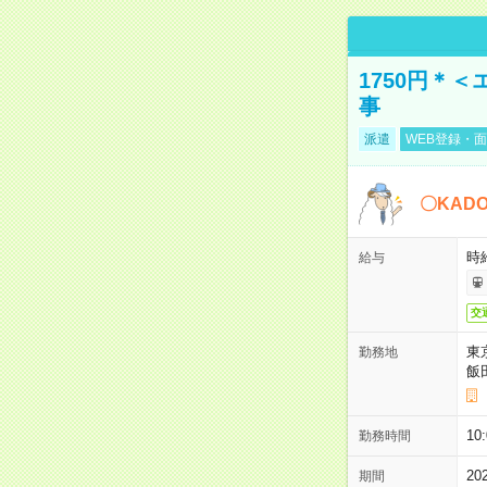
1750円＊
事
派遣
WEB登録・面
〇KAD
時給
給与
交
東
勤務地
飯
10
勤務時間
2
期間