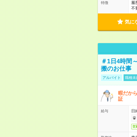
履
特徴
不
気に
＃1日4時間
搬のお仕事
アルバイト
職種未
暇だか
証
日
給与
交