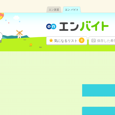
エン派遣
エン バイト
0
気になるリスト
保存した希