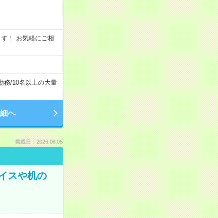
います！ お気軽にご相
勤務
/
10名以上の大量
細へ
掲載日：2026.08.05
イスや机の