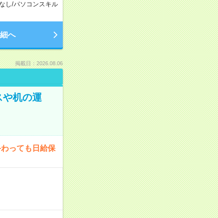
なし
/
パソコンスキル
細へ
掲載日：2026.08.06
スや机の運
終わっても日給保