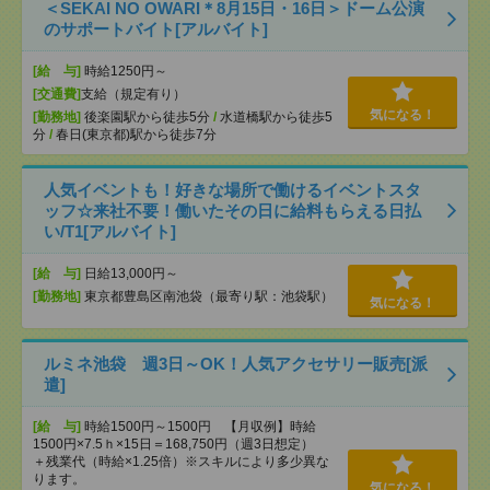
＜SEKAI NO OWARI＊8月15日・16日＞ドーム公演
のサポートバイト[アルバイト]
[給 与]
時給1250円～
[交通費]
支給（規定有り）
気になる！
[勤務地]
後楽園駅から徒歩5分
/
水道橋駅から徒歩5
分
/
春日(東京都)駅から徒歩7分
人気イベントも！好きな場所で働けるイベントスタ
ッフ☆来社不要！働いたその日に給料もらえる日払
い/T1[アルバイト]
[給 与]
日給13,000円～
[勤務地]
東京都豊島区南池袋（最寄り駅：池袋駅）
気になる！
ルミネ池袋 週3日～OK！人気アクセサリー販売[派
遣]
[給 与]
時給1500円～1500円 【月収例】時給
1500円×7.5ｈ×15日＝168,750円（週3日想定）
＋残業代（時給×1.25倍）※スキルにより多少異な
ります。
気になる！