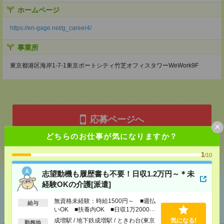
ホームページ
https://en-gage.net/g_career4/
事業所
東京都港区海岸1-7-1東京ポートシティ竹芝オフィスタワーWeWork9F
応募ページへ
×
どちらのお仕事が気になりますか？
気になる！
1
/10
志望動機も履歴書も不要！日収1.2万円～＊未
経験OKの介護[派遣]
あなたの閲覧履歴からの
おすすめ
無資格未経験：時給1500円～ ■週払
給与
いOK ■扶養内OK ■日収1万2000円
以上
成増駅 / 地下鉄成増駅 / ときわ台(東京
気になる!
勤務地