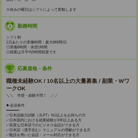
※休みの曜日はシフトによって変動します
勤務時間
シフト制
1日あたりの実働時間：最大8時間/日
◎実働8時間・休憩1時間
◎残業は月平均5時間程度です
応募資格・条件
職種未経験OK / 10名以上の大量募集 / 副業・Wワ
ークOK
＼＼ 学歴・経験不問！ ／／
▶必須条件
━━━━━━
✅日本語能力試験（JLPT）N1以上をお持ちの方
✅日本国内における就業経験が3年以上ある方
✅高度な日本語でのビジネス会話ができる方
✅日本語（漢字含む）マニュアルの理解ができる方
✅敬語を用いた会話・メール対応ができる方