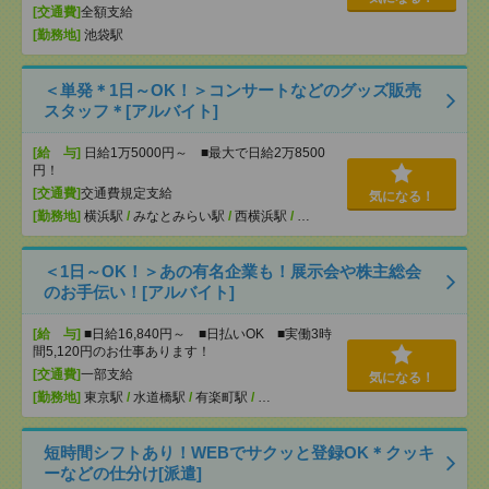
[交通費]
全額支給
[勤務地]
池袋駅
＜単発＊1日～OK！＞コンサートなどのグッズ販売
スタッフ＊[アルバイト]
[給 与]
日給1万5000円～ ■最大で日給2万8500
円！
[交通費]
交通費規定支給
気になる！
[勤務地]
横浜駅
/
みなとみらい駅
/
西横浜駅
/
…
＜1日～OK！＞あの有名企業も！展示会や株主総会
のお手伝い！[アルバイト]
[給 与]
■日給16,840円～ ■日払いOK ■実働3時
間5,120円のお仕事あります！
[交通費]
一部支給
気になる！
[勤務地]
東京駅
/
水道橋駅
/
有楽町駅
/
…
短時間シフトあり！WEBでサクッと登録OK＊クッキ
ーなどの仕分け[派遣]