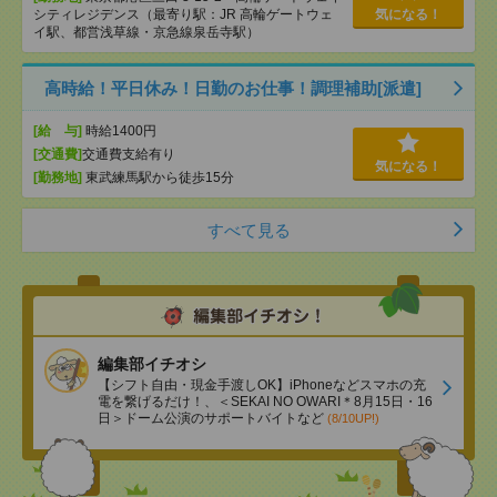
シティレジデンス（最寄り駅：JR 高輪ゲートウェ
気になる！
イ駅、都営浅草線・京急線泉岳寺駅）
高時給！平日休み！日勤のお仕事！調理補助[派遣]
[給 与]
時給1400円
[交通費]
交通費支給有り
気になる！
[勤務地]
東武練馬駅から徒歩15分
すべて見る
編集部イチオシ
【シフト自由・現金手渡しOK】iPhoneなどスマホの充
電を繋げるだけ！、＜SEKAI NO OWARI＊8月15日・16
日＞ドーム公演のサポートバイトなど
(8/10UP!)