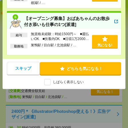
都)駅 / …
志望動機も履歴書も不要！日収1.2万円～＊未経験OK
の介護[派遣]
【オープニング募集】おばあちゃんのお散歩
付き添いも仕事の1つ[派遣]
[給 与]
無資格未経験：時給1500円～ ■週払い
OK ■扶養内OK ■日収1万2000円以上
無資格未経験：時給1500円～ ■週払
給与
いOK ■扶養内OK ■日収1万2000円
[交通費]
交通費全額支給
気になる！
以上
[勤務地]
成増駅
/
地下鉄成増駅
/
ときわ台(東京都)駅
巣鴨駅 / 目白駅 / 北池袋駅 / …
気になる!
勤務地
/
…
【オープニング募集】おばあちゃんのお散歩付き添
スキップ
どちらも気になる！
いも仕事の1つ[派遣]
[給 与]
無資格未経験：時給1500円～ ■週払い
しばらく表示しない
OK ■扶養内OK ■日収1万2000円以上
[交通費]
交通費全額支給
気になる！
[勤務地]
巣鴨駅
/
目白駅
/
北池袋駅
/
…
2400円＊《illustrator/Photoshop使える！》広告デ
ザイン[派遣]
[給 与]
時給2400円 月収例 360,000円