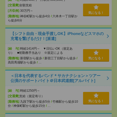
[交通費]
全額支給
[月収例]
30万円～
気になる！
[勤務地]
神谷町駅から徒歩4分
/
六本木一丁目駅か
ら徒歩6分
【シフト自由・現金手渡しOK】iPhoneなどスマホの
充電を繋げるだけ！[派遣]
[給 与]
時給1414円～ ▼日払いOK（規定あ
り） ■初勤務手当あり ※規定による
[勤務地]
新宿駅から徒歩
/
新宿三丁目駅から徒歩
/
気になる！
高田馬場駅から徒歩
/
…
＜日本を代表するバンド＊サカナクション＞ツアー
公演のサポートバイト＠日本武道館[アルバイト]
[給 与]
時給1250円～
[交通費]
支給（規定有り）
気になる！
[勤務地]
九段下駅から徒歩5分
/
竹橋駅から徒歩10
分
/
神保町駅から徒歩15分
/
…