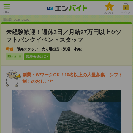
0
メニュー
気になる！
ログイン
掲載日 :2026
/
08
/
03
未経験歓迎！週休3日／月給27万円以上✨ソ
フトバンクイベントスタッフ
職種：
販売スタッフ、売り場担当（流通・小売）
契約社員
職種未経験OK
副業・WワークOK！10名以上の大量募集！シフト
制！のおしごと