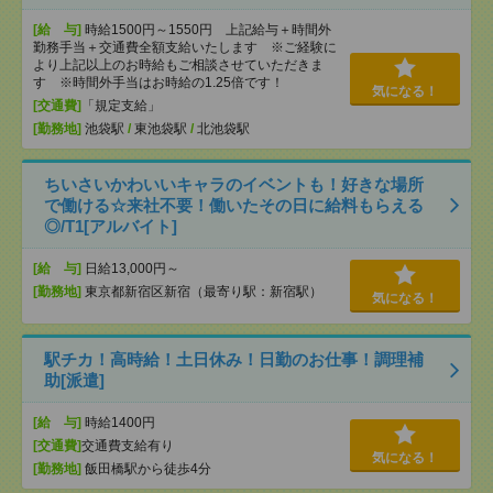
[給 与]
時給1500円～1550円 上記給与＋時間外
勤務手当＋交通費全額支給いたします ※ご経験に
より上記以上のお時給もご相談させていただきま
す ※時間外手当はお時給の1.25倍です！
気になる！
[交通費]
「規定支給」
[勤務地]
池袋駅
/
東池袋駅
/
北池袋駅
ちいさいかわいいキャラのイベントも！好きな場所
で働ける☆来社不要！働いたその日に給料もらえる
◎/T1[アルバイト]
[給 与]
日給13,000円～
[勤務地]
東京都新宿区新宿（最寄り駅：新宿駅）
気になる！
駅チカ！高時給！土日休み！日勤のお仕事！調理補
助[派遣]
[給 与]
時給1400円
[交通費]
交通費支給有り
気になる！
[勤務地]
飯田橋駅から徒歩4分