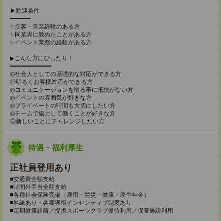
▶歓迎条件
━━━━━━
✨接客・営業経験のある方
✨同業界に勤めたことがある方
✨イベント業務の経験がある方
▶こんな方にぴったり！
━━━━━━━━━━━━
◎社会人としての基礎的な対応ができる方
◎明るくお客様対応ができる方
◎コミュニケーションを取る事に抵抗がない方
◎イベントの雰囲気が好きな方
◎プライベートの時間も大切にしたい方
◎チームで協力して働くことが好きな方
◎新しいことにチャレンジしたい方
待遇・福利厚生
正社員登用あり
■交通費全額支給
■時間外手当全額支給
■各種社会保険完備（雇用・労災・健康・厚生年金）
■昇給あり・各種獲得インセンティブ制度あり
■定期健康診断／提携スポーツクラブ優待利用／保養施設利用