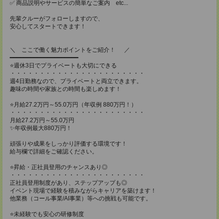
✅ 商品説明やサービスの簡単なご案内 etc...
先輩クルーがフォローしますので、
安心してスタートできます！
＼ ここで働く魅力ポイントをご紹介！ ／
━━━━━━━━━━━━━━━━━━━━
⭐週休3日でプライベートも大切にできる
・・・・・・・・・・・・・・・・・・・・・・・
週4日勤務なので、プライベートと両立できます。
趣味の時間や家族との時間も楽しめます！
⭐月給27.2万円～55.0万円（年収例 880万円！）
・・・・・・・・・・・・・・・・・・・・・・・
月給27.2万円～55.0万円
✨年収例最大880万円！
頑張りや成果をしっかり評価する環境です！
給与欄で詳細をご確認ください。
⭐昇給・正社員登用のチャンスあり◎
・・・・・・・・・・・・・・・・・・・・・・・
正社員登用制度があり、ステップアップも◎
イベント現場で経験を積みながらキャリアを築けます！
他業務（コール事業/AI事業）等への挑戦も可能です。
⭐未経験でも安心の研修制度