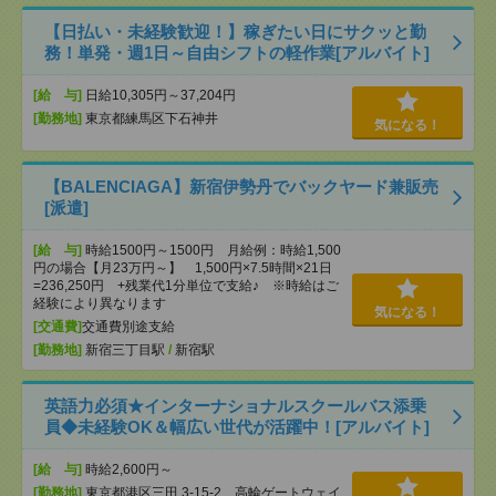
【日払い・未経験歓迎！】稼ぎたい日にサクッと勤
務！単発・週1日～自由シフトの軽作業[アルバイト]
[給 与]
日給10,305円～37,204円
[勤務地]
東京都練馬区下石神井
気になる！
【BALENCIAGA】新宿伊勢丹でバックヤード兼販売
[派遣]
[給 与]
時給1500円～1500円 月給例：時給1,500
円の場合【月23万円～】 1,500円×7.5時間×21日
=236,250円 +残業代1分単位で支給♪ ※時給はご
経験により異なります
気になる！
[交通費]
交通費別途支給
[勤務地]
新宿三丁目駅
/
新宿駅
英語力必須★インターナショナルスクールバス添乗
員◆未経験OK＆幅広い世代が活躍中！[アルバイト]
[給 与]
時給2,600円～
[勤務地]
東京都港区三田 3-15-2 高輪ゲートウェイ