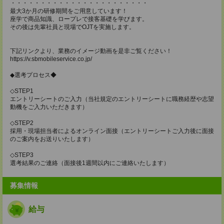
・・・・・・・・・・・・・・・・・・・・・・・
最大3か月の研修期間をご用意しています！
座学で商品知識、ロープレで接客基礎を学びます。
その後は先輩社員と現場でOJTを実施します。
下記リンクより、業務のイメージ動画を是非ご覧ください！
https://v.sbmobileservice.co.jp/
◆選考プロセス◆
◇STEP1
エントリーシートのご入力（当社規定のエントリーシートに職務経歴や志望
動機をご入力いただきます）
◇STEP2
採用・現場担当者によるオンライン面接（エントリーシートご入力後に面接
のご案内をお送りいたします）
◇STEP3
選考結果のご連絡（面接後1週間以内にご連絡いたします）
募集情報
給与