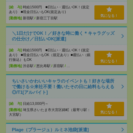
[給 与]
時給1500円 ■日払い・週払いOK！(規定
あり) ■現金日払いもOK(規定あり)
気になる！
[勤務地]
新宿駅
/
新宿三丁目駅
＼1日だけでOK！／好きな時に働く＊キャラグッズ
の仕分け／日払いOK[派遣]
[給 与]
時給1500円 ■日払い・週払いOK！(規定
あり) ■現金日払いもOK（規定あり）■週払い（銀
行振込）もOK
気になる！
[勤務地]
渋谷駅
/
恵比寿駅
/
原宿駅
/
…
ちいさいかわいいキャラのイベントも！好きな場所
で働ける☆来社不要！働いたその日に給料もらえる
◎/T1[アルバイト]
[給 与]
日給13,000円～
[勤務地]
埼玉県さいたま市大宮区錦町（最寄り駅：
気になる！
大宮駅）
Plage（プラージュ）ルミネ池袋[派遣]