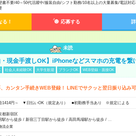
歴書不要
/
40～50代活躍中
/
服装自由
/
シフト勤務
/
10名以上の大量募集
/
電話対応
要
なる！
応募する
詳
未読
・現金手渡しOK】iPhoneなどスマホの充電を繋
K
社会人未経験OK
大学生歓迎
ブランクOK
WEB登録・面接OK
、カンタン手続きWEB登録！ LINEでサクッと翌日振り込み
給1414円～ ▼日払いOK（規定あり） ■初勤務手当あり ※規定による
京都新宿区
宿駅から徒歩
/
新宿三丁目駅から徒歩
/
高田馬場駅から徒歩
/
…
物流企業