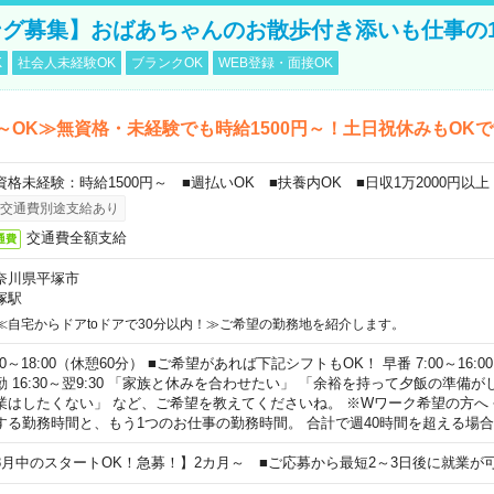
グ募集】おばあちゃんのお散歩付き添いも仕事の
K
社会人未経験OK
ブランクOK
WEB登録・面接OK
～OK≫無資格・未経験でも時給1500円～！土日祝休みもOK
資格未経験：時給1500円～ ■週払いOK ■扶養内OK ■日収1万2000円以上
交通費別途支給あり
交通費全額支給
通費
奈川県平塚市
塚駅
≪自宅からドアtoドアで30分以内！≫ご希望の勤務地を紹介します。
00～18:00（休憩60分） ■ご希望があれば下記シフトもOK！ 早番 7:00～16:00 遅
勤 16:30～翌9:30 「家族と休みを合わせたい」 「余裕を持って夕飯の準備
業はしたくない」 など、ご希望を教えてくださいね。 ※Wワーク希望の方へ
する勤務時間と、もう1つのお仕事の勤務時間。 合計で週40時間を超える場
8月中のスタートOK！急募！】2カ月～ ■ご応募から最短2～3日後に就業が