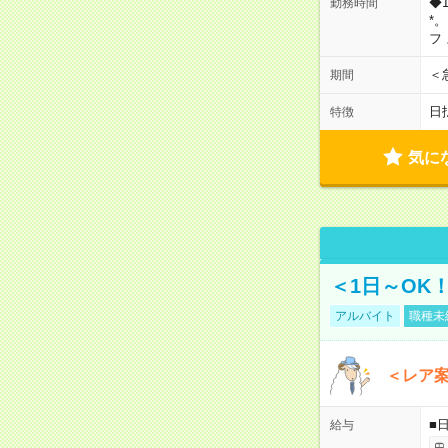
◆
勤務時間
*
フ
＜
期間
日
特徴
気に
＜1日～OK
アルバイト
職種未
＜レア
■
給与