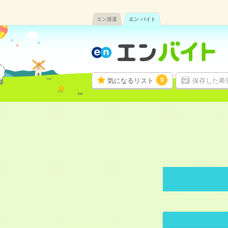
エン派遣
エン バイト
0
気になるリスト
保存した希