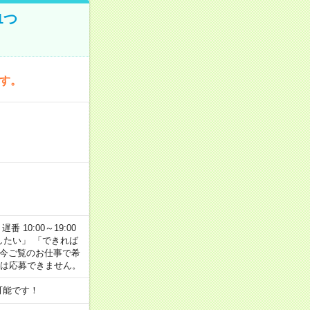
1つ
です。
番 10:00～19:00
がしたい」 「できれば
 今ご覧のお仕事で希
合は応募できません。
可能です！