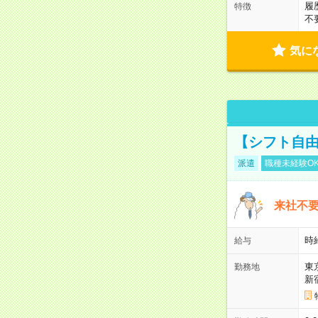
履
特徴
不
気に
【シフト自由
派遣
職種未経験O
来社不要
時
給与
東
勤務地
新