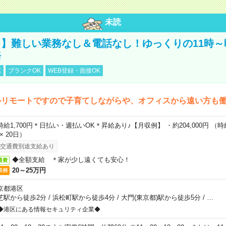
未読
】難しい業務なし＆電話なし！ゆっくりの11時～
務
K
ブランクOK
WEB登録・面接OK
ルリモートですので子育てしながらや、オフィスから遠い方も
時給1,700円＊日払い・週払いOK＊昇給あり♪【月収例】 ・約204,000円 （時給1
 × 20日）
交通費別途支給あり
◆全額支給 ＊家が少し遠くても安心！
通費
20～25万円
収例
京都港区
芝駅から徒歩2分
/
浜松町駅から徒歩4分
/
大門(東京都)駅から徒歩5分
/
…
◆港区にある情報セキュリティ企業◆