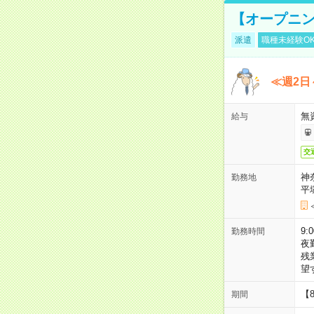
【オープニン
派遣
職種未経験O
≪週2日
無
給与
交
神
勤務地
平
9:
勤務時間
夜
残
望
【
期間