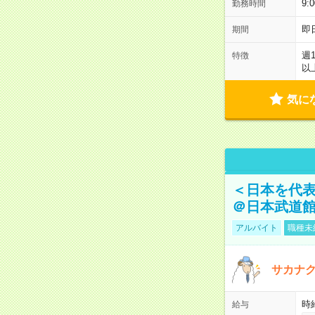
9:
勤務時間
即
期間
週
特徴
以
気に
＜日本を代
＠日本武道
アルバイト
職種未
サカナク
時
給与