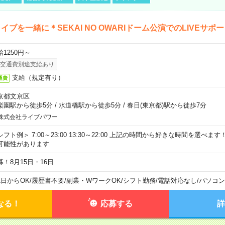
イブを一緒に＊SEKAI NO OWARIドーム公演でのLIVEサポ
給1250円～
交通費別途支給あり
支給（規定有り）
通費
京都文京区
楽園駅から徒歩5分
/
水道橋駅から徒歩5分
/
春日(東京都)駅から徒歩7分
株式会社ライブパワー
シフト例＞ 7:00～23:00 13:30～22:00 上記の時間から好きな時間を選べま
可能性があります
募！8月15日・16日
1日からOK
/
履歴書不要
/
副業・WワークOK
/
シフト勤務
/
電話対応なし
/
パソコン
なる！
応募する
詳