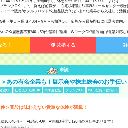
11：00～18：30のうち実働6時間、休憩60分 ※11：00～18：00 または 11
。ブランクOK！。*。 例えば前職が、 在宅/財団法人/事務/コールセンター/受
 スイーツ販売/ホテルフロント/化粧品販売/など 様々な業界から入社して活躍
急募＞即日～長期／8月～9月～も相談OK！応募から最短即日には選考案内♪
払いOK
/
履歴書不要
/
40～50代活躍中
/
副業・WワークOK
/
服装自由
/
電話対応な
なる！
応募する
詳
未読
！＞あの有名企業も！展示会や株主総会のお手伝い
経験OK
社会人未経験OK
大学生歓迎
ブランクOK
WEB登録・面接OK
案件＞普段は味わえない貴重な体験が満載！
日給16,840円～ ■日払いOK ■実働3時間5,120円のお仕事あります！