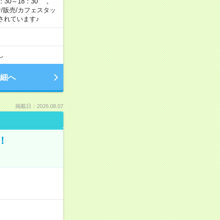
：30～18：30 。
付/販売/カフェスタッ
されています♪
し
細へ
掲載日：2026.08.07
！