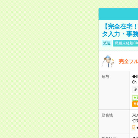
【完全在宅！
タ入力・事
派遣
職種未経験O
完全フ
◆
給与
6h
交
月
東
勤務地
竹