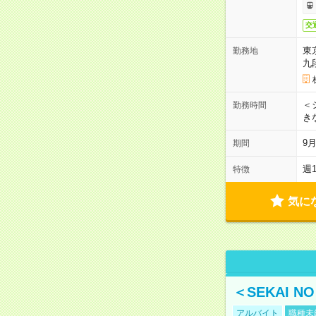
交
東
勤務地
九
＜シ
勤務時間
き
9
期間
週
特徴
気に
＜SEKAI 
アルバイト
職種未