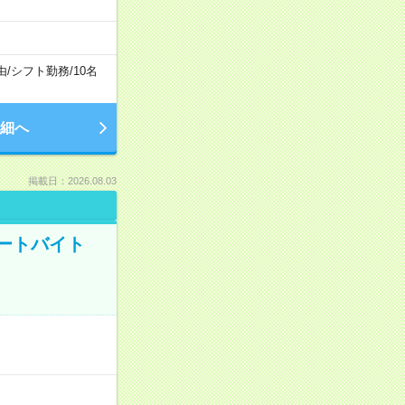
由
/
シフト勤務
/
10名
細へ
掲載日：2026.08.03
ートバイト