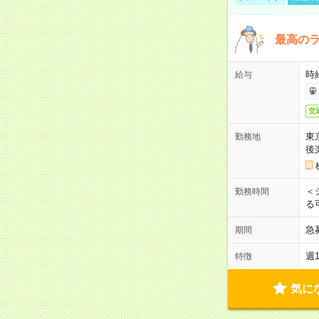
最高のラ
時
給与
交
東
勤務地
後
＜
勤務時間
る
急
期間
週
特徴
気に