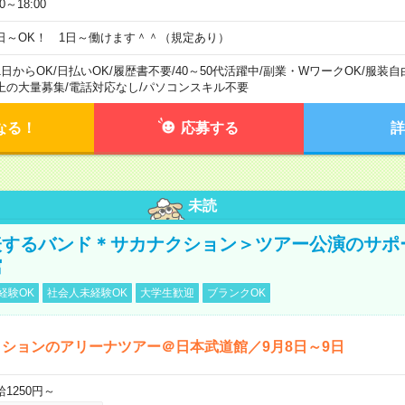
00～18:00
日～OK！ 1日～働けます＾＾（規定あり）
1日からOK
/
日払いOK
/
履歴書不要
/
40～50代活躍中
/
副業・WワークOK
/
服装自
上の大量募集
/
電話対応なし
/
パソコンスキル不要
なる！
応募する
詳
未読
表するバンド＊サカナクション＞ツアー公演のサポ
館
経験OK
社会人未経験OK
大学生歓迎
ブランクOK
ションのアリーナツアー＠日本武道館／9月8日～9日
給1250円～