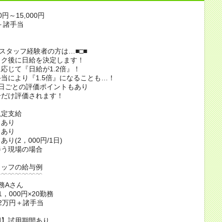
0円～15,000円
＋諸手当
アスタッフ経験者の方は…■□■
ック後に日給を決定します！
応じて『日給が1.2倍』！
当により『1.5倍』になることも…！
日ごとの評価ポイントもあり
分だけ評価されます！
規定支給
当あり
当あり
り(2，000円/1日)
伴う現場の場合
タッフの給与例
﹋﹋﹋﹋﹋﹋﹋
務Aさん
，000円×20勤務
2万円＋諸手当
間】試用期間あり