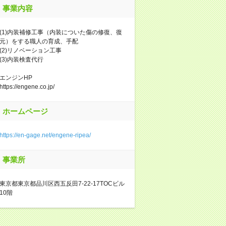
事業内容
(1)内装補修工事（内装についた傷の修復、復
元）をする職人の育成、手配
(2)リノベーション工事
(3)内装検査代行
エンジンHP
https://engene.co.jp/
ホームページ
https://en-gage.net/engene-ripea/
事業所
東京都東京都品川区西五反田7‐22‐17TOCビル
10階