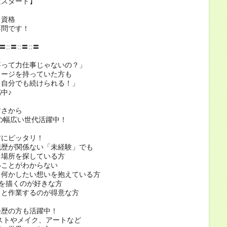
スタート】
資格
問です！
:〓::〓::〓::〓
事って力仕事じゃないの？」
メージを持っていた方も
ら自分でも続けられる！」
中♪
すさから
代の幅広い世代活躍中！
方にピッタリ！
職歴が関係ない「未経験」でも
る場所を探している方
いことがわからない
と何かしたい想いを抱えている方
絵を描くのが好きな方
クと作業するのが得意な方
経歴の方も活躍中！
ストやメイク、アートなど