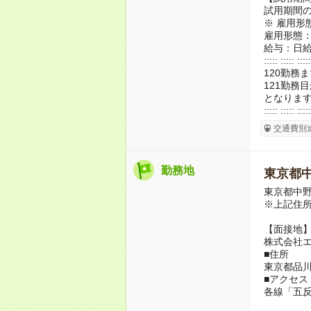
試用期間の
※ 雇用形
雇用形態
給与：日給 
::::: ::::: :::::
120勤務ま
121勤務
となりま
::::: ::::: :::::
交通費別
勤務地
東京都
東京都中
※上記住
【面接地
株式会社
■住所
東京都品川区
■アクセス
各線「五反