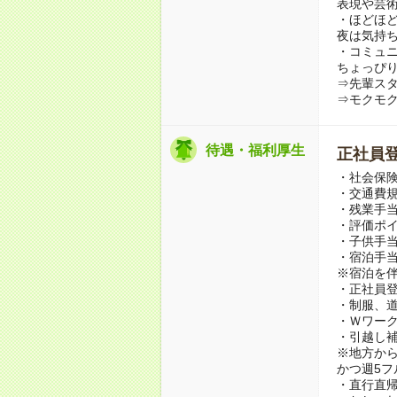
表現や芸
・ほどほ
夜は気持
・コミュ
ちょっぴ
⇒先輩スタ
⇒モクモク
待遇・福利厚生
正社員
・社会保
・交通費
・残業手
・評価ポ
・子供手
・宿泊手当(
※宿泊を
・正社員
・制服、
・Ｗワー
・引越し
※地方か
かつ週5フ
・直行直帰