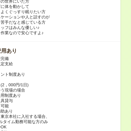
術の世界にいた方
どに体を動かして
ちよくぐっすり眠りたい方
ニケーションや人と話すのが
り苦手だなと感じている方
ッフはみんな優しい♪
作業なので安心ですよ♪
登用あり
険完備
規定支給
当
イント制度あり
当
2，000円/1日)
伴う現場の場合
登用制度あり
道具貸与
ク可能
補助あり
ら東京本社に入社する場合、
ルタイム勤務可能な方のみ
OK