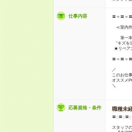
仕事内容
〓＝〓＝
≪室内作
筆一本
“キズを消
★リペア
〓＝〓＝
／
このお仕
オススメPO
＼
応募資格・条件
職種未経
〓::〓::〓:
スタッフ