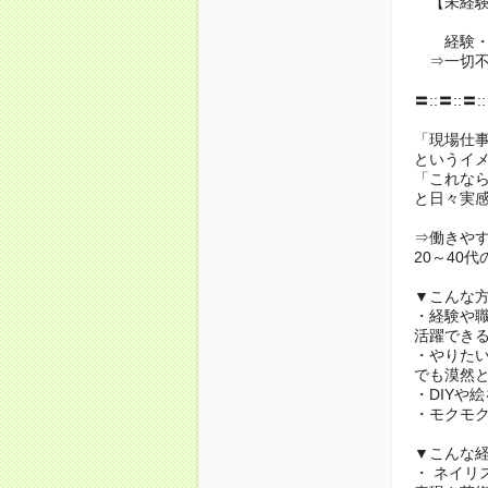
【未経験
経験・
⇒一切不
〓::〓::〓:
「現場仕
というイ
「これな
と日々実感
⇒働きや
20～40
▼こんな
・経験や
活躍でき
・やりた
でも漠然
・DIYや
・モクモ
▼こんな
・ ネイリ