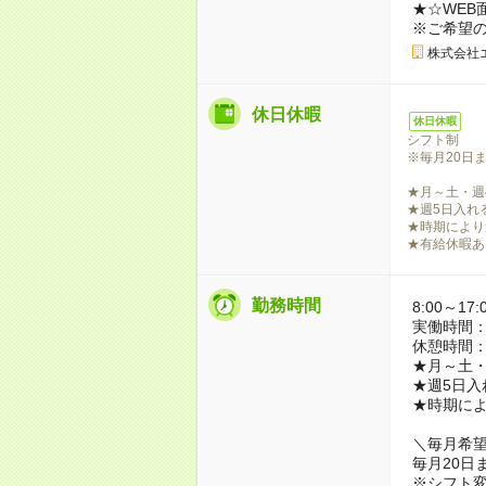
★☆WEB
※ご希望
株式会社
休日休暇
休日休暇
シフト制
※毎月20日
★月～土・週
★週5日入れ
★時期により
★有給休暇あ
勤務時間
8:00～17:
実働時間：
休憩時間：
★月～土・
★週5日入
★時期に
＼毎月希
毎月20日
※シフト変