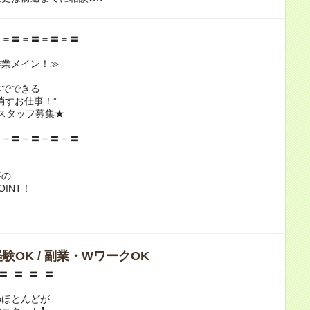
〓＝〓＝〓＝〓＝〓
業メイン！≫
でできる
すお仕事！”
スタッフ募集★
〓＝〓＝〓＝〓＝〓
事の
INT！
験OK / 副業・WワークOK
:〓::〓::〓::〓
のほとんどが