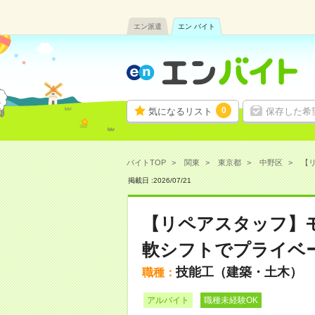
エン派遣
エン バイト
0
気になるリスト
保存した希
バイトTOP
関東
東京都
中野区
【リ
掲載日 :
2026
/
07
/
21
【リペアスタッフ】
軟シフトでプライベー
技能工（建築・土木）
職種：
アルバイト
職種未経験OK