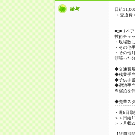
給与
日給11,00
＋交通費
■□■リペ
技術チェ
・現場数に
・その他手
・その他1
頑張った
◆交通費
◆残業手
◆子供手
◆宿泊手当あ
※宿泊を
◆先輩ス
﹋﹋﹋﹋
・週5日勤
＞＞日給11
＞＞月収2
【試用期