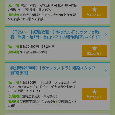
[給 与]
時給1328円 ●昇給あり ●日払い制 ●前払
い制度あり（稼働分・最大90%）
[勤務地]
京成大久保駅から徒歩
/
大久保(東京都)駅
気になる！
から徒歩
/
新宿駅から徒歩
/
…
【日払い・未経験歓迎！】稼ぎたい日にサクッと勤
務！単発・週1日～自由シフトの軽作業[アルバイト]
[給 与]
日給10,305円～37,204円
[勤務地]
東京都新宿区信濃町
気になる！
特別時給1800円【ヴァレクストラ】短期スタッフ
新宿[派遣]
[給 与]
時給1800円 ※ご経験・スキルにより優
遇 スマホでかんたんに前払いで給与が受け取れま
す（※上限、条件あり）
[交通費]
交通費全額支給（規定あり）
気になる！
[勤務地]
新宿三丁目駅から徒歩2分
/
新宿(東京メト
ロ)駅