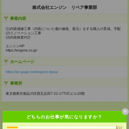
株式会社エンジン リペア事業部
事業内容
(1)内装補修工事（内装についた傷の修復、復元）をする職人の育成、手配
(2)リノベーション工事
(3)内装検査代行
エンジンHP
https://engene.co.jp/
ホームページ
https://en-gage.net/engene-ripea/
事業所
東京都東京都品川区西五反田7‐22‐17TOCビル10階
×
どちらのお仕事が気になりますか？
応募ページへ
1
/10