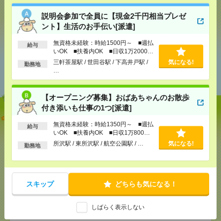
説明会参加で全員に【現金2千円相当プレゼ
ント】生活のお手伝い[派遣]
気になる！
無資格未経験：時給1500円～ ■週払
給与
いOK ■扶養内OK ■日収1万2000円
以上
三軒茶屋駅 / 世田谷駅 / 下高井戸駅 /
気になる!
あなたの閲覧履歴からの
勤務地
…
おすすめ
【オープニング募集】おばあちゃんのお散歩
付き添いも仕事の1つ[派遣]
説明会参加で全員に【現金2千円相当プレゼント】生
無資格未経験：時給1350円～ ■週払
活のお手伝い[派遣]
給与
いOK ■扶養内OK ■日収1万800円
以上
所沢駅 / 東所沢駅 / 航空公園駅 / …
気になる!
[給 与]
無資格未経験：時給1500円～ ■週払い
勤務地
OK ■扶養内OK ■日収1万2000円以上
[交通費]
交通費全額支給
気になる！
[勤務地]
三軒茶屋駅
/
世田谷駅
/
下高井戸駅
/
…
スキップ
どちらも気になる！
【オープニング募集】おばあちゃんのお散歩付き添
いも仕事の1つ[派遣]
しばらく表示しない