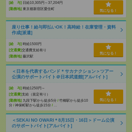
[給 与]
日給10,305円～37,204円
[勤務地]
東京都新宿区愛住町
気になる！
座り仕事！給与即払いOK！高時給！在庫管理・資料
作成[派遣]
[給 与]
時給1500円
[交通費]
交通費支給有り
気になる！
[勤務地]
藤沢駅
＜日本を代表するバンド＊サカナクション＞ツアー
公演のサポートバイト＠日本武道館[アルバイト]
[給 与]
時給1250円～
[交通費]
支給（規定有り）
気になる！
[勤務地]
九段下駅から徒歩5分
/
竹橋駅から徒歩10
分
/
神保町駅から徒歩15分
/
…
＜SEKAI NO OWARI＊8月15日・16日＞ドーム公演
のサポートバイト[アルバイト]