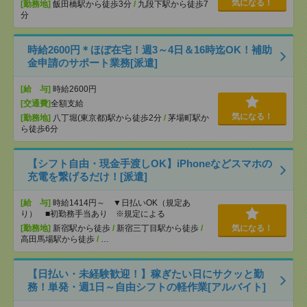
気になる！
[勤務地]
飯田橋駅から徒歩3分
/
九段下駅から徒歩7
分
時給2600円＊ほぼ在宅！週3～4日＆16時迄OK！補助
金申請のサポート業務[派遣]
[給 与]
時給2600円
[交通費]
全額支給
気になる！
[勤務地]
八丁堀(東京都)駅から徒歩2分
/
茅場町駅か
ら徒歩6分
【シフト自由・現金手渡しOK】iPhoneなどスマホの
充電を繋げるだけ！[派遣]
[給 与]
時給1414円～ ▼日払いOK（規定あ
り） ■初勤務手当あり ※規定による
[勤務地]
新宿駅から徒歩
/
新宿三丁目駅から徒歩
/
気になる！
高田馬場駅から徒歩
/
…
【日払い・未経験歓迎！】稼ぎたい日にサクッと勤
務！単発・週1日～自由シフトの軽作業[アルバイト]