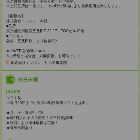
東京都新宿区四谷（最寄り駅：四ツ谷駅）
※上記住所は一例です。その時の現場により就業場所は異なります。
【面接地】
株式会社エンジン 本社
■住所
東京都品川区西五反田7-22-17 TOCビル10階
■アクセス
各線「五反田駅」より徒歩8分
★☆WEB面接OK！★☆
※ご希望の場合は「対面面接」も可能です！
株式会社エンジン リペア事業部
休日休暇
休日休暇
シフト制
※毎月20日までに翌月の勤務希望シフトを提出。
★月～土・週4日～OK
★週5日入れる方大歓迎！※日時相談OK
★時期により連休取得も可能！
★有給休暇あり