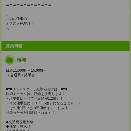
〓＝〓＝〓＝〓＝〓＝〓＝〓
／
このお仕事の
オススメPOINT！
＼
募集情報
給与
日給11,000円～15,000円
＋交通費＋諸手当
■□■リペアスタッフ経験者の方は…■□■
技術チェック後に日給を決定します！
・現場数に応じて『日給が1.2倍』！
・その他手当により『1.5倍』になることも…！
・その他1日ごとの評価ポイントもあり
頑張った分だけ評価されます！
◆交通費規定支給
◆残業手当あり