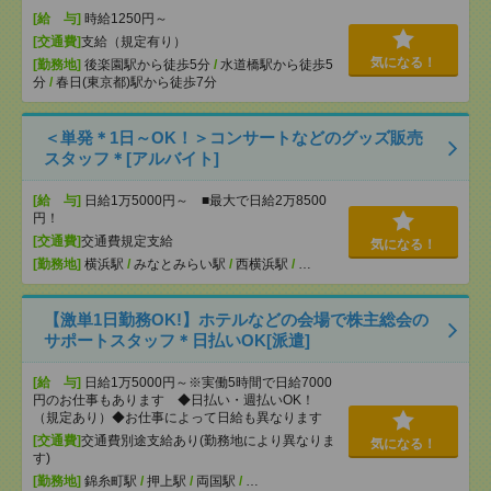
[給 与]
時給1250円～
[交通費]
支給（規定有り）
気になる！
[勤務地]
後楽園駅から徒歩5分
/
水道橋駅から徒歩5
分
/
春日(東京都)駅から徒歩7分
＜単発＊1日～OK！＞コンサートなどのグッズ販売
スタッフ＊[アルバイト]
[給 与]
日給1万5000円～ ■最大で日給2万8500
円！
[交通費]
交通費規定支給
気になる！
[勤務地]
横浜駅
/
みなとみらい駅
/
西横浜駅
/
…
【激単1日勤務OK!】ホテルなどの会場で株主総会の
サポートスタッフ＊日払いOK[派遣]
[給 与]
日給1万5000円～※実働5時間で日給7000
円のお仕事もあります ◆日払い・週払いOK！
（規定あり）◆お仕事によって日給も異なります
[交通費]
交通費別途支給あり(勤務地により異なりま
気になる！
す)
[勤務地]
錦糸町駅
/
押上駅
/
両国駅
/
…