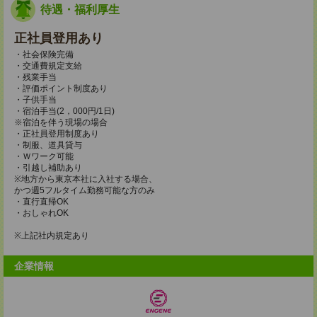
待遇・福利厚生
正社員登用あり
・社会保険完備
・交通費規定支給
・残業手当
・評価ポイント制度あり
・子供手当
・宿泊手当(2，000円/1日)
※宿泊を伴う現場の場合
・正社員登用制度あり
・制服、道具貸与
・Ｗワーク可能
・引越し補助あり
※地方から東京本社に入社する場合、
かつ週5フルタイム勤務可能な方のみ
・直行直帰OK
・おしゃれOK
※上記社内規定あり
企業情報