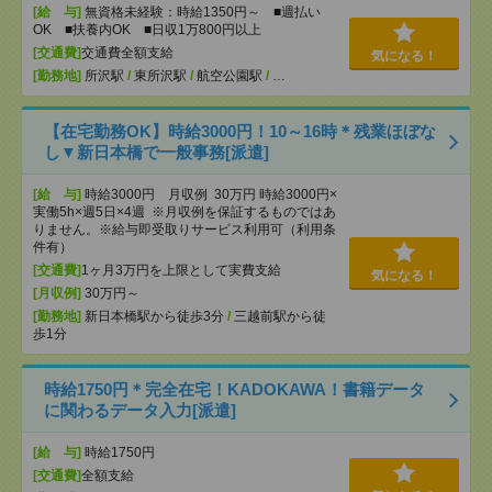
[給 与]
無資格未経験：時給1350円～ ■週払い
OK ■扶養内OK ■日収1万800円以上
[交通費]
交通費全額支給
気になる！
[勤務地]
所沢駅
/
東所沢駅
/
航空公園駅
/
…
【在宅勤務OK】時給3000円！10～16時＊残業ほぼな
し▼新日本橋で一般事務[派遣]
[給 与]
時給3000円 月収例 30万円 時給3000円×
実働5h×週5日×4週 ※月収例を保証するものではあ
りません。※給与即受取りサービス利用可（利用条
件有）
[交通費]
1ヶ月3万円を上限として実費支給
気になる！
[月収例]
30万円～
[勤務地]
新日本橋駅から徒歩3分
/
三越前駅から徒
歩1分
時給1750円＊完全在宅！KADOKAWA！書籍データ
に関わるデータ入力[派遣]
[給 与]
時給1750円
[交通費]
全額支給