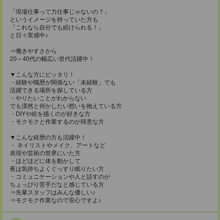
「現場仕事って力仕事じゃないの？」
というイメージを持っていた方も
「これなら自分でも続けられる！」
と日々実感中♪
⇒働きやすさから
20～40代の幅広い世代活躍中！
▼こんな方にピッタリ！
・経験や職歴が関係ない「未経験」でも
活躍できる場所を探している方
・やりたいことがわからない
でも漠然と何かしたい想いを抱えている方
・DIYや絵を描くのが好きな方
・モクモクと作業するのが得意な方
▼こんな経歴の方も活躍中！
・ ネイリストやメイク、アートなど
表現や芸術の世界にいた方
・ほどほどに体を動かして
夜は気持ちよくぐっすり眠りたい方
・コミュニケーションや人と話すのが
ちょっぴり苦手だなと感じている方
⇒先輩スタッフはみんな優しい♪
⇒モクモク作業なので安心ですよ♪