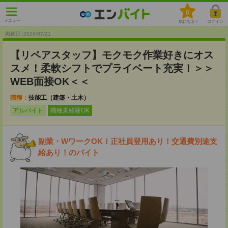
0
メニュー
気になる！
ログイン
掲載日 :2026
/
07
/
21
【リペアスタッフ】モクモク作業好きにオス
スメ！柔軟シフトでプライベート充実！＞＞
WEB面接OK＜＜
職種：
技能工（建築・土木）
アルバイト
職種未経験OK
副業・WワークOK！正社員登用あり！交通費別途支
給あり！のバイト