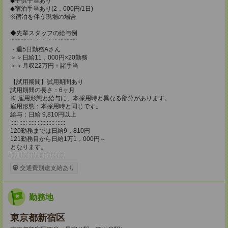
◆子供手当あり
◆宿泊手当あり(2，000円/1日)
※宿泊を伴う現場の場合
◆先輩スタッフの給与例
﹋﹋﹋﹋﹋﹋﹋﹋﹋﹋﹋
・週5日勤務Aさん
＞＞日給11，000円×20勤務
＞＞月収22万円＋諸手当
【試用期間】試用期間あり
試用期間の長さ：6ヶ月
※ 雇用形態と給与に、本採用時と異なる部分があります。
雇用形態：本採用時と同じです。
給与：日給 9,810円以上
::::: ::::: ::::: ::::: ::::: ::::::
120勤務までは日給9，810円
121勤務目から日給1万1，000円～
となります。
::::: ::::: ::::: ::::: ::::: ::::::
交通費別途支給あり
勤務地
東京都新宿区