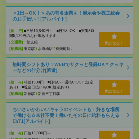
＜1日～OK！＞あの有名企業も！展示会や株主総会
のお手伝い！[アルバイト]
[給 与]
■日給16,840円～ ■日払いOK ■実働3時
間5,120円のお仕事あります！
[交通費]
一部支給
気になる！
[勤務地]
東京駅
/
水道橋駅
/
有楽町駅
/
…
短時間シフトあり！WEBでサクッと登録OK＊クッキ
ーなどの仕分け[派遣]
[給 与]
時給1500円 ■日払い・週払いOK！(規定
あり) ■現金日払いもOK(規定あり)
気になる！
[勤務地]
新宿駅
/
新宿三丁目駅
ちいさいかわいいキャラのイベントも！好きな場所
で働ける☆来社不要！働いたその日に給料もらえる
◎/T1[アルバイト]
[給 与]
日給13,000円～