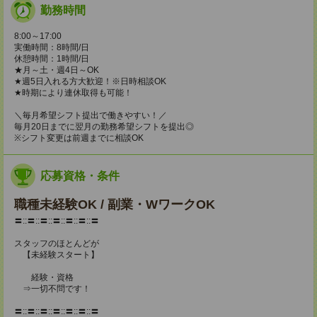
勤務時間
8:00～17:00
実働時間：8時間/日
休憩時間：1時間/日
★月～土・週4日～OK
★週5日入れる方大歓迎！※日時相談OK
★時期により連休取得も可能！
＼毎月希望シフト提出で働きやすい！／
毎月20日までに翌月の勤務希望シフトを提出◎
※シフト変更は前週までに相談OK
応募資格・条件
職種未経験OK / 副業・WワークOK
〓::〓::〓::〓::〓::〓::〓
スタッフのほとんどが
【未経験スタート】
経験・資格
⇒一切不問です！
〓::〓::〓::〓::〓::〓::〓