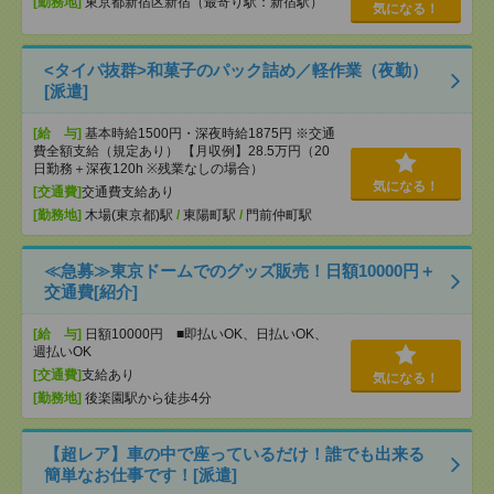
[勤務地]
東京都新宿区新宿（最寄り駅：新宿駅）
気になる！
<タイパ抜群>和菓子のパック詰め／軽作業（夜勤）
[派遣]
[給 与]
基本時給1500円・深夜時給1875円 ※交通
費全額支給（規定あり） 【月収例】28.5万円（20
日勤務＋深夜120h ※残業なしの場合）
気になる！
[交通費]
交通費支給あり
[勤務地]
木場(東京都)駅
/
東陽町駅
/
門前仲町駅
≪急募≫東京ドームでのグッズ販売！日額10000円＋
交通費[紹介]
[給 与]
日額10000円 ■即払いOK、日払いOK、
週払いOK
[交通費]
支給あり
気になる！
[勤務地]
後楽園駅から徒歩4分
【超レア】車の中で座っているだけ！誰でも出来る
簡単なお仕事です！[派遣]