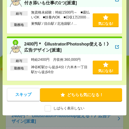
付き添いも仕事の1つ[派遣]
無資格未経験：時給1500円～ ■週払
給与
気になる！
いOK ■扶養内OK ■日収1万2000円
以上
巣鴨駅 / 目白駅 / 北池袋駅 / …
気になる!
勤務地
あなたの閲覧履歴からの
おすすめ
2400円＊《illustrator/Photoshop使える！》
広告デザイン[派遣]
時給2400円 月収例 360,000円
給与
神谷町駅から徒歩4分 / 六本木一丁目
【オープニング募集】おばあちゃんのお散歩付き添
勤務地
気になる!
駅から徒歩6分
いも仕事の1つ[派遣]
[給 与]
無資格未経験：時給1500円～ ■週払い
OK ■扶養内OK ■日収1万2000円以上
スキップ
どちらも気になる！
[交通費]
交通費全額支給
気になる！
[勤務地]
巣鴨駅
/
目白駅
/
北池袋駅
/
…
しばらく表示しない
2400円＊《illustrator/Photoshop使える！》広告デ
ザイン[派遣]