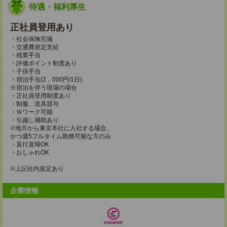
待遇・福利厚生
正社員登用あり
・社会保険完備
・交通費規定支給
・残業手当
・評価ポイント制度あり
・子供手当
・宿泊手当(2，000円/1日)
※宿泊を伴う現場の場合
・正社員登用制度あり
・制服、道具貸与
・Ｗワーク可能
・引越し補助あり
※地方から東京本社に入社する場合、
かつ週5フルタイム勤務可能な方のみ
・直行直帰OK
・おしゃれOK
※上記社内規定あり
企業情報