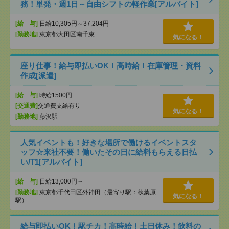
務！単発・週1日～自由シフトの軽作業[アルバイト]
[給 与]
日給10,305円～37,204円
[勤務地]
東京都大田区南千束
気になる！
座り仕事！給与即払いOK！高時給！在庫管理・資料
作成[派遣]
[給 与]
時給1500円
[交通費]
交通費支給有り
気になる！
[勤務地]
藤沢駅
人気イベントも！好きな場所で働けるイベントスタ
ッフ☆来社不要！働いたその日に給料もらえる日払
い/T1[アルバイト]
[給 与]
日給13,000円～
[勤務地]
東京都千代田区外神田（最寄り駅：秋葉原
気になる！
駅）
給与即払いOK！駅チカ！高時給！土日休み！飲料の