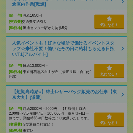
倉庫内作業[派遣]
[給 与]
時給1650円
[交通費]
交通費支給有り
気になる！
[勤務地]
流通センター駅から徒歩5分
人気イベントも！好きな場所で働けるイベントスタ
ッフ☆来社不要！働いたその日に給料もらえる日払
い/T1[アルバイト]
[給 与]
日給13,000円～
[勤務地]
東京都目黒区自由が丘（最寄り駅：自由が
気になる！
丘駅）
【短期高時給○】紳士レザーバッグ販売のお仕事【東
京大丸】[派遣]
[給 与]
時給2000円～2000円 【月収例】時給
2,000円×7.5時間×7日＝105,000円 ※月収例は一
例です。勤務時間や日数等により変動いたします。
気になる！
[交通費]
☆交通費全額支給！
[勤務地]
東京駅