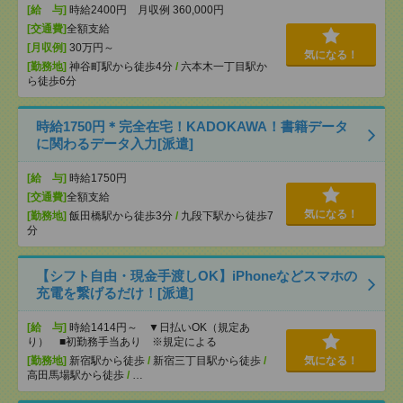
[給 与]
時給2400円 月収例 360,000円
[交通費]
全額支給
[月収例]
30万円～
気になる！
[勤務地]
神谷町駅から徒歩4分
/
六本木一丁目駅か
ら徒歩6分
時給1750円＊完全在宅！KADOKAWA！書籍データ
に関わるデータ入力[派遣]
[給 与]
時給1750円
[交通費]
全額支給
気になる！
[勤務地]
飯田橋駅から徒歩3分
/
九段下駅から徒歩7
分
【シフト自由・現金手渡しOK】iPhoneなどスマホの
充電を繋げるだけ！[派遣]
[給 与]
時給1414円～ ▼日払いOK（規定あ
り） ■初勤務手当あり ※規定による
[勤務地]
新宿駅から徒歩
/
新宿三丁目駅から徒歩
/
気になる！
高田馬場駅から徒歩
/
…