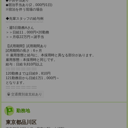
◆子供手当あり
◆宿泊手当あり(2，000円/1日)
※宿泊を伴う現場の場合
◆先輩スタッフの給与例
﹋﹋﹋﹋﹋﹋﹋﹋﹋﹋﹋
・週5日勤務Aさん
＞＞日給11，000円×20勤務
＞＞月収22万円＋諸手当
【試用期間】試用期間あり
試用期間の長さ：6ヶ月
※ 雇用形態と給与に、本採用時と異なる部分があります。
雇用形態：本採用時と同じです。
給与：日給 9,810円以上
::::: ::::: ::::: ::::: ::::: ::::::
120勤務までは日給9，810円
121勤務目から日給1万1，000円～
となります。
::::: ::::: ::::: ::::: ::::: ::::::
交通費別途支給あり
勤務地
東京都品川区