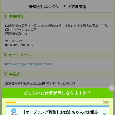
株式会社エンジン リペア事業部
事業内容
(1)内装補修工事（内装についた傷の修復、復元）をする職人の育成、手配
(2)リノベーション工事
(3)内装検査代行
エンジンHP
https://engene.co.jp/
ホームページ
https://en-gage.net/engene-ripea/
事業所
東京都東京都品川区西五反田7‐22‐17TOCビル10階
×
どちらのお仕事が気になりますか？
1
/10
応募ページへ
【オープニング募集】おばあちゃんのお散歩