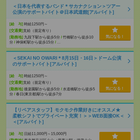
＜日本を代表するバンド＊サカナクション＞ツアー
公演のサポートバイト＠日本武道館[アルバイト]
[給 与]
時給1250円～
[交通費]
支給（規定有り）
気になる！
[勤務地]
九段下駅から徒歩5分
/
竹橋駅から徒歩10
分
/
神保町駅から徒歩15分
/
…
＜SEKAI NO OWARI＊8月15日・16日＞ドーム公演
のサポートバイト[アルバイト]
[給 与]
時給1250円～
[交通費]
支給（規定有り）
気になる！
[勤務地]
後楽園駅から徒歩5分
/
水道橋駅から徒歩5
分
/
春日(東京都)駅から徒歩7分
【リペアスタッフ】モクモク作業好きにオススメ★
柔軟シフトでプライベート充実！＞＞WEB面接OK＜
＜[アルバイト]
[給 与]
日給11,000円～15,000円