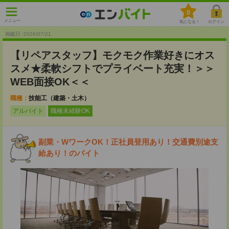
0
メニュー
気になる！
ログイン
掲載日 :2026
/
07
/
21
【リペアスタッフ】モクモク作業好きにオス
スメ★柔軟シフトでプライベート充実！＞＞
WEB面接OK＜＜
職種：
技能工（建築・土木）
アルバイト
職種未経験OK
副業・WワークOK！正社員登用あり！交通費別途支
給あり！のバイト