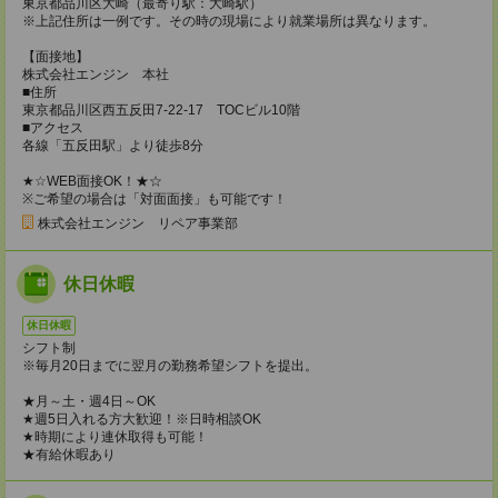
東京都品川区大崎（最寄り駅：大崎駅）
※上記住所は一例です。その時の現場により就業場所は異なります。
【面接地】
株式会社エンジン 本社
■住所
東京都品川区西五反田7-22-17 TOCビル10階
■アクセス
各線「五反田駅」より徒歩8分
★☆WEB面接OK！★☆
※ご希望の場合は「対面面接」も可能です！
株式会社エンジン リペア事業部
休日休暇
休日休暇
シフト制
※毎月20日までに翌月の勤務希望シフトを提出。
★月～土・週4日～OK
★週5日入れる方大歓迎！※日時相談OK
★時期により連休取得も可能！
★有給休暇あり