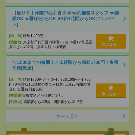
【座り＆手作業中心】香水shopの梱包スタッフ ★副
業OK ★週1日からOK ★1日1時間からOK[アルバイ
ト]
[給 与]
時給1,400円～
[勤務地]
東京都千代田区内神田2丁目14番12号 星屋
気になる！
第六ビル402号（最寄り駅：神田駅）
＼11/30までの短期！／未経験から時給1700円！集荷
作業[派遣]
[給 与]
時給1700円／月収例：328,100円＝1,700
円×8時間×21日勤務の場合＋残業代(月20時間の場
合)、交通費別途支給
気になる！
[交通費]
実費支給／当社規定あり。
[勤務地]
徳宿駅から車5分
/
涸沼駅から車12分
すべて見る