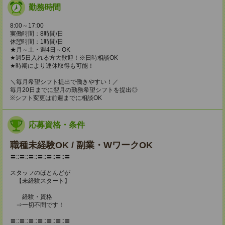
勤務時間
8:00～17:00
実働時間：8時間/日
休憩時間：1時間/日
★月～土・週4日～OK
★週5日入れる方大歓迎！※日時相談OK
★時期により連休取得も可能！
＼毎月希望シフト提出で働きやすい！／
毎月20日までに翌月の勤務希望シフトを提出◎
※シフト変更は前週までに相談OK
応募資格・条件
職種未経験OK / 副業・WワークOK
〓::〓::〓::〓::〓::〓::〓
スタッフのほとんどが
【未経験スタート】
経験・資格
⇒一切不問です！
〓::〓::〓::〓::〓::〓::〓