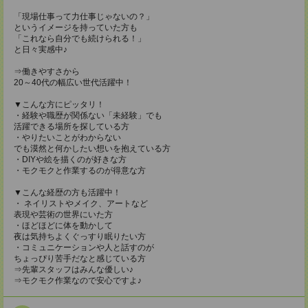
「現場仕事って力仕事じゃないの？」
というイメージを持っていた方も
「これなら自分でも続けられる！」
と日々実感中♪
⇒働きやすさから
20～40代の幅広い世代活躍中！
▼こんな方にピッタリ！
・経験や職歴が関係ない「未経験」でも
活躍できる場所を探している方
・やりたいことがわからない
でも漠然と何かしたい想いを抱えている方
・DIYや絵を描くのが好きな方
・モクモクと作業するのが得意な方
▼こんな経歴の方も活躍中！
・ ネイリストやメイク、アートなど
表現や芸術の世界にいた方
・ほどほどに体を動かして
夜は気持ちよくぐっすり眠りたい方
・コミュニケーションや人と話すのが
ちょっぴり苦手だなと感じている方
⇒先輩スタッフはみんな優しい♪
⇒モクモク作業なので安心ですよ♪