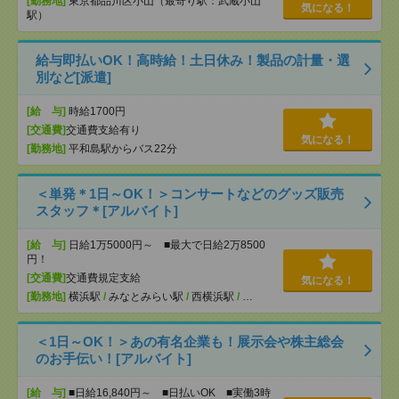
[勤務地]
東京都品川区小山（最寄り駅：武蔵小山
気になる！
駅）
給与即払いOK！高時給！土日休み！製品の計量・選
別など[派遣]
[給 与]
時給1700円
[交通費]
交通費支給有り
気になる！
[勤務地]
平和島駅からバス22分
＜単発＊1日～OK！＞コンサートなどのグッズ販売
スタッフ＊[アルバイト]
[給 与]
日給1万5000円～ ■最大で日給2万8500
円！
[交通費]
交通費規定支給
気になる！
[勤務地]
横浜駅
/
みなとみらい駅
/
西横浜駅
/
…
＜1日～OK！＞あの有名企業も！展示会や株主総会
のお手伝い！[アルバイト]
[給 与]
■日給16,840円～ ■日払いOK ■実働3時