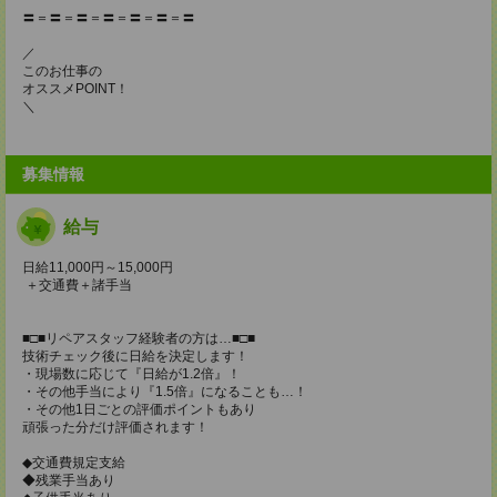
〓＝〓＝〓＝〓＝〓＝〓＝〓
／
このお仕事の
オススメPOINT！
＼
募集情報
給与
日給11,000円～15,000円
＋交通費＋諸手当
■□■リペアスタッフ経験者の方は…■□■
技術チェック後に日給を決定します！
・現場数に応じて『日給が1.2倍』！
・その他手当により『1.5倍』になることも…！
・その他1日ごとの評価ポイントもあり
頑張った分だけ評価されます！
◆交通費規定支給
◆残業手当あり