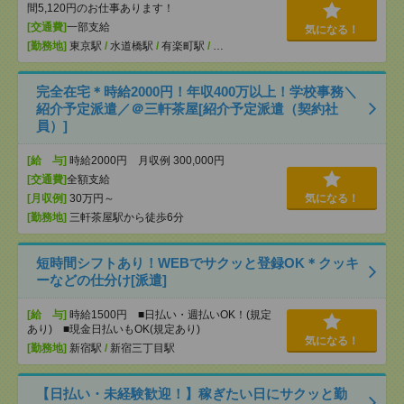
間5,120円のお仕事あります！
[交通費]
一部支給
気になる！
[勤務地]
東京駅
/
水道橋駅
/
有楽町駅
/
…
完全在宅＊時給2000円！年収400万以上！学校事務＼
紹介予定派遣／＠三軒茶屋[紹介予定派遣（契約社
員）]
[給 与]
時給2000円 月収例 300,000円
[交通費]
全額支給
[月収例]
30万円～
気になる！
[勤務地]
三軒茶屋駅から徒歩6分
短時間シフトあり！WEBでサクッと登録OK＊クッキ
ーなどの仕分け[派遣]
[給 与]
時給1500円 ■日払い・週払いOK！(規定
あり) ■現金日払いもOK(規定あり)
気になる！
[勤務地]
新宿駅
/
新宿三丁目駅
【日払い・未経験歓迎！】稼ぎたい日にサクッと勤