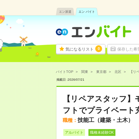
エン派遣
エン バイト
0
気になるリスト
保存した希
バイトTOP
関東
東京都
北区
【リペ
掲載日 :
2026
/
07
/
21
【リペアスタッフ】
フトでプライベート充
技能工（建築・土木）
職種：
アルバイト
職種未経験OK