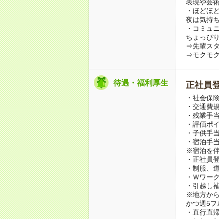
表現や芸
・ほどほ
夜は気持
・コミュ
ちょっぴ
⇒先輩スタ
⇒モクモク
待遇・福利厚生
正社員
・社会保
・交通費
・残業手
・評価ポ
・子供手
・宿泊手当(
※宿泊を
・正社員
・制服、
・Ｗワー
・引越し
※地方か
かつ週5フ
・直行直帰