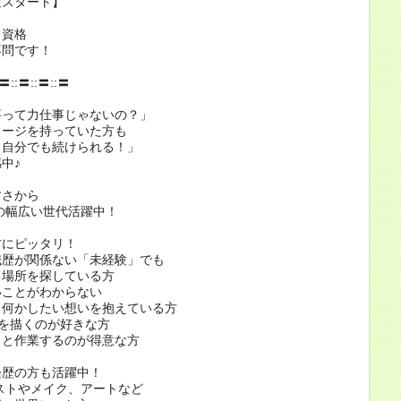
スタート】
資格
問です！
:〓::〓::〓::〓
事って力仕事じゃないの？」
メージを持っていた方も
ら自分でも続けられる！」
中♪
すさから
代の幅広い世代活躍中！
方にピッタリ！
職歴が関係ない「未経験」でも
る場所を探している方
いことがわからない
と何かしたい想いを抱えている方
絵を描くのが好きな方
クと作業するのが得意な方
経歴の方も活躍中！
ストやメイク、アートなど