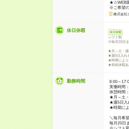
★☆WEB
※ご希望
株式会社
休日休暇
休日休暇
シフト制
※毎月20日
★月～土・週
★週5日入れ
★時期により
★有給休暇あ
勤務時間
8:00～17:
実働時間：
休憩時間：
★月～土・
★週5日入
★時期に
＼毎月希
毎月20日
※シフト変