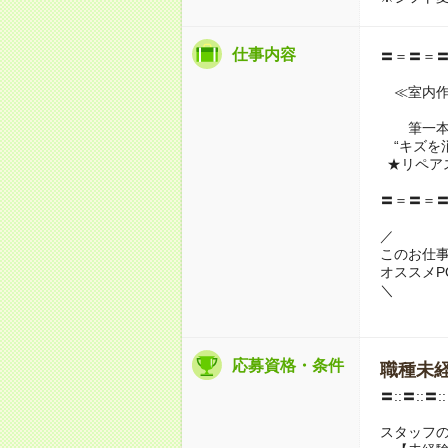
仕事内容
〓＝〓＝
≪室内作
筆一本
“キズを消
★リペア
〓＝〓＝
／
このお仕
オススメPO
＼
応募資格・条件
職種未経
〓::〓::〓:
スタッフ