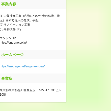
事業内容
(1)内装補修工事（内装についた傷の修復、復
元）をする職人の育成、手配
(2)リノベーション工事
(3)内装検査代行
エンジンHP
https://engene.co.jp/
ホームページ
https://en-gage.net/engene-ripea/
事業所
東京都東京都品川区西五反田7‐22‐17TOCビル
10階