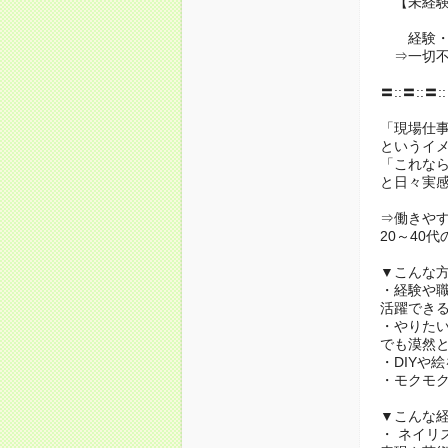
【未経験
経験・
⇒一切不
〓::〓::〓:
「現場仕
というイ
「これな
と日々実感
⇒働きや
20～40
▼こんな
・経験や
活躍でき
・やりた
でも漠然
・DIYや
・モクモ
▼こんな
・ ネイリ