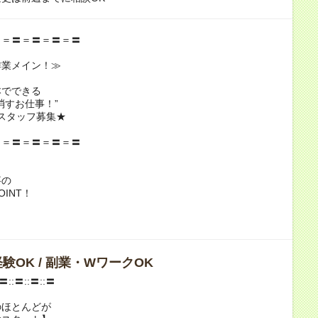
〓＝〓＝〓＝〓＝〓
業メイン！≫
でできる
すお仕事！”
スタッフ募集★
〓＝〓＝〓＝〓＝〓
事の
INT！
験OK / 副業・WワークOK
:〓::〓::〓::〓
のほとんどが