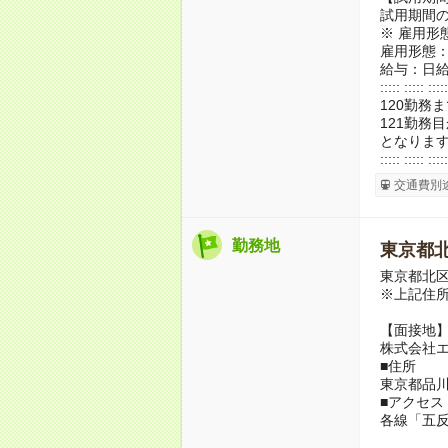
試用期間の
※ 雇用形
雇用形態
給与：日給 
::::: ::::: :::::
120勤務ま
121勤務
となりま
::::: ::::: :::::
交通費別
勤務地
東京都
東京都北
※上記住
【面接地
株式会社
■住所
東京都品川区
■アクセス
各線「五反