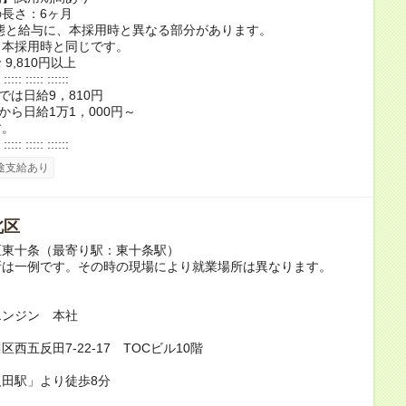
長さ：6ヶ月
態と給与に、本採用時と異なる部分があります。
：本採用時と同じです。
9,810円以上
 ::::: ::::: ::::::
では日給9，810円
目から日給1万1，000円～
す。
 ::::: ::::: ::::::
途支給あり
北区
区東十条（最寄り駅：東十条駅）
所は一例です。その時の現場により就業場所は異なります。
】
エンジン 本社
西五反田7-22-17 TOCビル10階
田駅」より徒歩8分