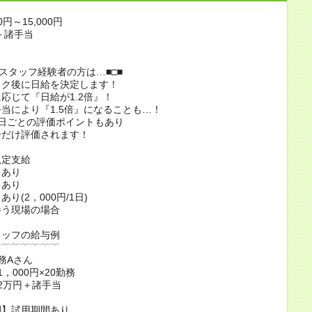
0円～15,000円
＋諸手当
アスタッフ経験者の方は…■□■
ック後に日給を決定します！
応じて『日給が1.2倍』！
当により『1.5倍』になることも…！
日ごとの評価ポイントもあり
分だけ評価されます！
規定支給
当あり
当あり
り(2，000円/1日)
伴う現場の場合
タッフの給与例
﹋﹋﹋﹋﹋﹋﹋
務Aさん
，000円×20勤務
2万円＋諸手当
間】試用期間あり