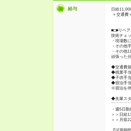
給与
日給11,00
＋交通費
■□■リペ
技術チェ
・現場数に
・その他手
・その他1
頑張った
◆交通費
◆残業手
◆子供手
◆宿泊手当あ
※宿泊を
◆先輩ス
﹋﹋﹋﹋
・週5日勤
＞＞日給11
＞＞月収2
【試用期