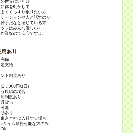
術の世界にいた方
どに体を動かして
ちよくぐっすり眠りたい方
ニケーションや人と話すのが
り苦手だなと感じている方
ッフはみんな優しい♪
作業なので安心ですよ♪
登用あり
険完備
規定支給
当
イント制度あり
当
2，000円/1日)
伴う現場の場合
登用制度あり
道具貸与
ク可能
補助あり
ら東京本社に入社する場合、
ルタイム勤務可能な方のみ
OK