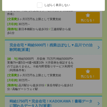
[給 与]
時給3000円 月収例 30万円 時給3000円×
しばらく表示しない
実働5h×週5日×4週 ※月収例を保証するものではあ
りません。※給与即受取りサービス利用可（利用条
件有）
[交通費]
1ヶ月3万円を上限として実費支給
気になる！
[月収例]
30万円～
[勤務地]
新日本橋駅から徒歩3分
/
三越前駅から徒
歩1分
完全在宅＊時給5000円！残業ほぼなし▼品川での治
験関連[派遣]
[給 与]
時給5000円 月収例 75万円 時給5000円×
実働7h×週5日×4週+残業10h ※月収例を保証するも
のではありません。※給与即受取りサービス利用可
（利用条件有）
[交通費]
1ヶ月3万円を上限として実費支給
気になる！
[月収例]
30万円～
[勤務地]
品川駅から徒歩10分
/
泉岳寺駅から徒歩12
分
/
高輪ゲートウェイ駅
時給1750円＊完全在宅！KADOKAWA！書籍データ
に関わるデータ入力[派遣]