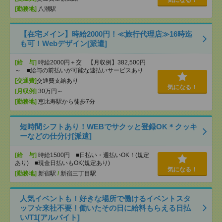
[勤務地]
八潮駅
【在宅メイン】時給2000円！≪旅行代理店≫16時迄
も可！Webデザイン[派遣]
[給 与]
時給2000円＋交 【月収例】382,500円
～ ■給与の前払いが可能な速払いサービスあり
[交通費]
交通費支給あり
気になる！
[月収例]
30万円～
[勤務地]
恵比寿駅から徒歩7分
短時間シフトあり！WEBでサクッと登録OK＊クッキ
ーなどの仕分け[派遣]
[給 与]
時給1500円 ■日払い・週払いOK！(規定
あり) ■現金日払いもOK(規定あり)
気になる！
[勤務地]
新宿駅
/
新宿三丁目駅
人気イベントも！好きな場所で働けるイベントスタ
ッフ☆来社不要！働いたその日に給料もらえる日払
い/T1[アルバイト]