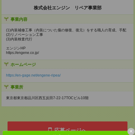
株式会社エンジン リペア事業部
事業内容
(1)内装補修工事（内装についた傷の修復、復元）をする職人の育成、手配
(2)リノベーション工事
(3)内装検査代行
エンジンHP
https://engene.co.jp/
ホームページ
https://en-gage.net/engene-ripea/
事業所
東京都東京都品川区西五反田7‐22‐17TOCビル10階
応募ページへ
×