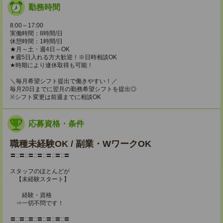
勤務時間
8:00～17:00
実働時間：8時間/日
休憩時間：1時間/日
★月～土・週4日～OK
★週5日入れる方大歓迎！※日時相談OK
★時期により連休取得も可能！
＼毎月希望シフト提出で働きやすい！／
毎月20日までに翌月の勤務希望シフトを提出◎
※シフト変更は前週までに相談OK
応募資格・条件
職種未経験OK / 副業・WワークOK
〓::〓::〓::〓::〓::〓::〓
スタッフのほとんどが
【未経験スタート】
経験・資格
⇒一切不問です！
〓::〓::〓::〓::〓::〓::〓