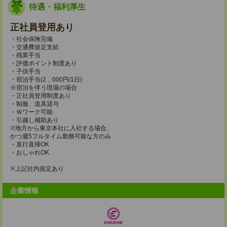
待遇・福利厚生
正社員登用あり
・社会保険完備
・交通費規定支給
・残業手当
・評価ポイント制度あり
・子供手当
・宿泊手当(2，000円/1日)
※宿泊を伴う現場の場合
・正社員登用制度あり
・制服、道具貸与
・Ｗワーク可能
・引越し補助あり
※地方から東京本社に入社する場合、
かつ週5フルタイム勤務可能な方のみ
・直行直帰OK
・おしゃれOK
※上記社内規定あり
企業情報