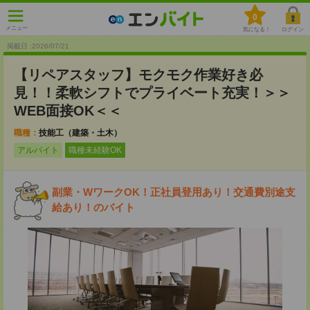
0
メニュー
気になる！
ログイン
掲載日 :2026
/
07
/
21
【リペアスタッフ】モクモク作業好き必
見！！柔軟シフトでプライベート充実！＞＞
WEB面接OK＜＜
職種：
技能工（建築・土木）
アルバイト
職種未経験OK
副業・WワークOK！正社員登用あり！交通費別途支
給あり！のバイト