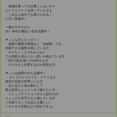
「現場仕事って力仕事じゃないの？」
というイメージを持っていた方も
「これなら自分でも続けられる！」
と日々実感中♪
⇒働きやすさから
20～40代の幅広い世代活躍中！
▼こんな方にピッタリ！
・経験や職歴が関係ない「未経験」でも
活躍できる場所を探している方
・やりたいことがわからない
でも漠然と何かしたい想いを抱えている方
・DIYや絵を描くのが好きな方
・モクモクと作業するのが得意な方
▼こんな経歴の方も活躍中！
・ ネイリストやメイク、アートなど
表現や芸術の世界にいた方
・ほどほどに体を動かして
夜は気持ちよくぐっすり眠りたい方
・コミュニケーションや人と話すのが
ちょっぴり苦手だなと感じている方
⇒先輩スタッフはみんな優しい♪
⇒モクモク作業なので安心ですよ♪