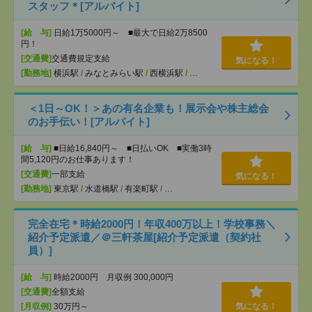
スタッフ＊[アルバイト]
[給 与]
日給1万5000円～ ■最大で日給2万8500
円！
[交通費]
交通費規定支給
気になる！
[勤務地]
横浜駅
/
みなとみらい駅
/
西横浜駅
/
…
＜1日～OK！＞あの有名企業も！展示会や株主総会
のお手伝い！[アルバイト]
[給 与]
■日給16,840円～ ■日払いOK ■実働3時
間5,120円のお仕事あります！
[交通費]
一部支給
気になる！
[勤務地]
東京駅
/
水道橋駅
/
有楽町駅
/
…
完全在宅＊時給2000円！年収400万以上！学校事務＼
紹介予定派遣／＠三軒茶屋[紹介予定派遣（契約社
員）]
[給 与]
時給2000円 月収例 300,000円
[交通費]
全額支給
[月収例]
30万円～
気になる！