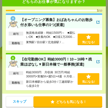
どちらのお仕事が気になりますか？
1
/10
気になる！
【オープニング募集】おばあちゃんのお散歩
付き添いも仕事の1つ[派遣]
あなたの閲覧履歴からの
無資格未経験：時給1500円～ ■週払
給与
おすすめ
いOK ■扶養内OK ■日収1万2000円
以上
巣鴨駅 / 目白駅 / 北池袋駅 / …
気になる!
勤務地
【オープニング募集】おばあちゃんのお散歩付き添
【在宅勤務OK】時給3000円！10～16時＊残
いも仕事の1つ[派遣]
業ほぼなし▼新日本橋で一般事務[派遣]
[給 与]
無資格未経験：時給1500円～ ■週払い
時給3000円 月収例 30万円 時給
給与
OK ■扶養内OK ■日収1万2000円以上
3000円×実働5h×週5日×4週 ※月収例
[交通費]
交通費全額支給
気になる！
を保証するものではありません。※給
新日本橋駅から徒歩3分 / 三越前駅か
気になる!
勤務地
与即受取りサービス利用可（利用条件
[勤務地]
巣鴨駅
/
目白駅
/
北池袋駅
/
…
ら徒歩1分
有）
【在宅勤務OK】時給3000円！10～16時＊残業ほぼな
し▼新日本橋で一般事務[派遣]
スキップ
どちらも気になる！