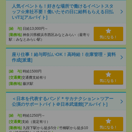
人気イベントも！好きな場所で働けるイベントスタ
ッフ☆来社不要！働いたその日に給料もらえる日払
い/T1[アルバイト]
[給 与]
日給13,000円～
[勤務地]
神奈川県横浜市西区みなとみらい（最寄り
気になる！
駅：みなとみらい駅）
座り仕事！給与即払いOK！高時給！在庫管理・資料
作成[派遣]
[給 与]
時給1500円
[交通費]
交通費支給有り
気になる！
[勤務地]
藤沢駅
＜日本を代表するバンド＊サカナクション＞ツアー
公演のサポートバイト＠日本武道館[アルバイト]
[給 与]
時給1250円～
[交通費]
支給（規定有り）
気になる！
[勤務地]
九段下駅から徒歩5分
/
竹橋駅から徒歩10