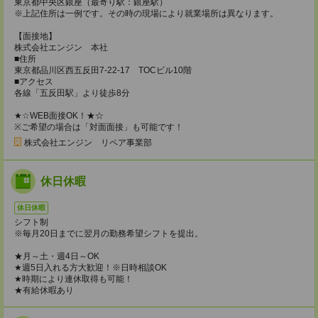
東京都中央区銀座（最寄り駅：銀座駅）
※上記住所は一例です。その時の現場により就業場所は異なります。
【面接地】
株式会社エンジン 本社
■住所
東京都品川区西五反田7-22-17 TOCビル10階
■アクセス
各線「五反田駅」より徒歩8分
★☆WEB面接OK！★☆
※ご希望の場合は「対面面接」も可能です！
株式会社エンジン リペア事業部
休日休暇
休日休暇
シフト制
※毎月20日までに翌月の勤務希望シフトを提出。
★月～土・週4日～OK
★週5日入れる方大歓迎！※日時相談OK
★時期により連休取得も可能！
★有給休暇あり