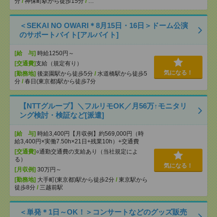
分
/
神保町駅から徒歩15分
/
…
＜SEKAI NO OWARI＊8月15日・16日＞ドーム公演
のサポートバイト[アルバイト]
[給 与]
時給1250円～
[交通費]
支給（規定有り）
気になる！
[勤務地]
後楽園駅から徒歩5分
/
水道橋駅から徒歩5
分
/
春日(東京都)駅から徒歩7分
【NTTグループ】＼フルリモOK／月56万↑モニタリ
ング検討・検証など[派遣]
[給 与]
時給3,400円【月収例】約569,000円（時
給3,400円×実働7.50h×21日+残業10h）+交通費
[交通費]
○通勤交通費の支給あり（当社規定によ
る）
気になる！
[月収例]
30万円～
[勤務地]
大手町(東京都)駅から徒歩2分
/
東京駅から
徒歩8分
/
三越前駅
＜単発＊1日～OK！＞コンサートなどのグッズ販売