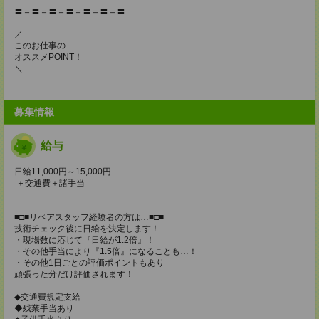
〓＝〓＝〓＝〓＝〓＝〓＝〓
／
このお仕事の
オススメPOINT！
＼
募集情報
給与
日給11,000円～15,000円
＋交通費＋諸手当
■□■リペアスタッフ経験者の方は…■□■
技術チェック後に日給を決定します！
・現場数に応じて『日給が1.2倍』！
・その他手当により『1.5倍』になることも…！
・その他1日ごとの評価ポイントもあり
頑張った分だけ評価されます！
◆交通費規定支給
◆残業手当あり