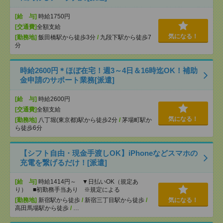
[給 与]
時給1750円
[交通費]
全額支給
気になる！
[勤務地]
飯田橋駅から徒歩3分
/
九段下駅から徒歩7
分
時給2600円＊ほぼ在宅！週3～4日＆16時迄OK！補助
金申請のサポート業務[派遣]
[給 与]
時給2600円
[交通費]
全額支給
気になる！
[勤務地]
八丁堀(東京都)駅から徒歩2分
/
茅場町駅か
ら徒歩6分
【シフト自由・現金手渡しOK】iPhoneなどスマホの
充電を繋げるだけ！[派遣]
[給 与]
時給1414円～ ▼日払いOK（規定あ
り） ■初勤務手当あり ※規定による
[勤務地]
新宿駅から徒歩
/
新宿三丁目駅から徒歩
/
気になる！
高田馬場駅から徒歩
/
…