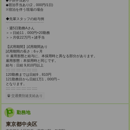
◆子供手当あり
◆宿泊手当あり(2，000円/1日)
※宿泊を伴う現場の場合
◆先輩スタッフの給与例
﹋﹋﹋﹋﹋﹋﹋﹋﹋﹋﹋
・週5日勤務Aさん
＞＞日給11，000円×20勤務
＞＞月収22万円＋諸手当
【試用期間】試用期間あり
試用期間の長さ：6ヶ月
※ 雇用形態と給与に、本採用時と異なる部分があります。
雇用形態：本採用時と同じです。
給与：日給 9,810円以上
::::: ::::: ::::: ::::: ::::: ::::::
120勤務までは日給9，810円
121勤務目から日給1万1，000円～
となります。
::::: ::::: ::::: ::::: ::::: ::::::
交通費別途支給あり
勤務地
東京都中央区