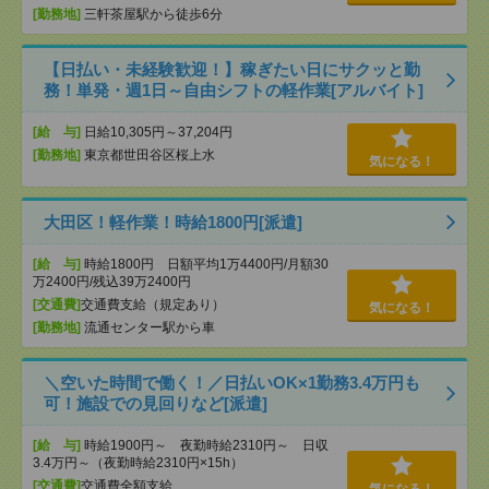
[勤務地]
三軒茶屋駅から徒歩6分
【日払い・未経験歓迎！】稼ぎたい日にサクッと勤
務！単発・週1日～自由シフトの軽作業[アルバイト]
[給 与]
日給10,305円～37,204円
[勤務地]
東京都世田谷区桜上水
気になる！
大田区！軽作業！時給1800円[派遣]
[給 与]
時給1800円 日額平均1万4400円/月額30
万2400円/残込39万2400円
[交通費]
交通費支給（規定あり）
気になる！
[勤務地]
流通センター駅から車
＼空いた時間で働く！／日払いOK×1勤務3.4万円も
可！施設での見回りなど[派遣]
[給 与]
時給1900円～ 夜勤時給2310円～ 日収
3.4万円～（夜勤時給2310円×15h）
[交通費]
交通費全額支給
気になる！