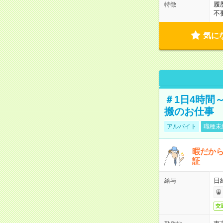
履
特徴
不
気に
＃1日4時間
搬のお仕事
アルバイト
職種未
暇だか
証
日
給与
交