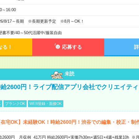
00～16:00
026/8/17～長期 ※長期更新予定 ※8月～OK！
歴書不要
/
40～50代活躍中
/
服装自由
なる！
応募する
詳
未読
給2600円！ライブ配信アプリ会社でクリエイテ
K
ブランクOK
WEB登録・面接OK
在宅OK】未経験OK！時給2600円！渋谷での編集・校正・制
給2600円 月収例 41万円 時給2600円×実働7h30m×週5日×4週+残業10h