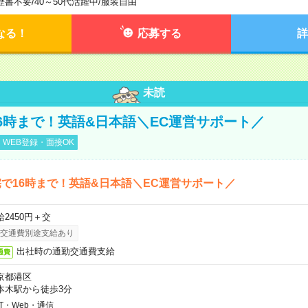
歴書不要
/
40～50代活躍中
/
服装自由
なる！
応募する
詳
未読
6時まで！英語&日本語＼EC運営サポート／
WEB登録・面接OK
で16時まで！英語&日本語＼EC運営サポート／
給2450円＋交
交通費別途支給あり
出社時の通勤交通費支給
通費
京都港区
本木駅から徒歩3分
IT・Web・通信