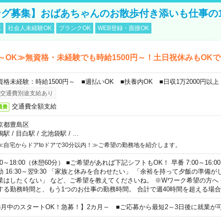
グ募集】おばあちゃんのお散歩付き添いも仕事の
K
社会人未経験OK
ブランクOK
WEB登録・面接OK
～OK≫無資格・未経験でも時給1500円～！土日祝休みもOK
資格未経験：時給1500円～ ■週払いOK ■扶養内OK ■日収1万2000円以上
交通費別途支給あり
交通費全額支給
通費
京都豊島区
鴨駅
/
目白駅
/
北池袋駅
/
…
≪自宅からドアtoドアで30分以内！≫ご希望の勤務地を紹介します。
00～18:00（休憩60分） ■ご希望があれば下記シフトもOK！ 早番 7:00～16:00 遅
勤 16:30～翌9:30 「家族と休みを合わせたい」 「余裕を持って夕飯の準備
業はしたくない」 など、ご希望を教えてくださいね。 ※Wワーク希望の方へ
する勤務時間と、もう1つのお仕事の勤務時間。 合計で週40時間を超える場
8月中のスタートOK！急募！】2カ月～ ■ご応募から最短2～3日後に就業が