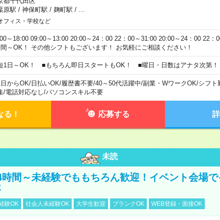
京都千代田区
葉原駅
/
神保町駅
/
麹町駅
/
…
オフィス・学校など
:00～18:00 09:00～13:00 20:00～24：00 22：00～31:00 20:00～24：00 2
時間～OK！ その他シフトもございます！ お気軽にご相談ください！
短1日～OK！ ■もちろん即日スタートもOK！ ■曜日・日数はアナタ次第！
1日からOK
/
日払いOK
/
履歴書不要
/
40～50代活躍中
/
副業・WワークOK
/
シフト
集
/
電話対応なし
/
パソコンスキル不要
なる！
応募する
詳
未読
4時間～未経験でももちろん歓迎！イベント会場で
事
経験OK
社会人未経験OK
大学生歓迎
ブランクOK
WEB登録・面接OK