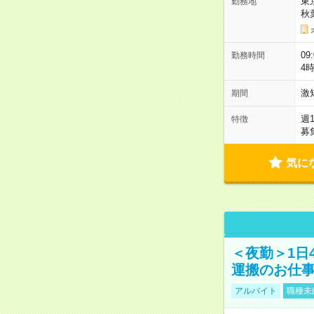
東
勤務地
秋
09
勤務時間
4
激
期間
週
特徴
募
気に
＜夜勤＞1日
運搬のお仕
アルバイト
職種未