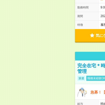
9:
勤務時間
2
期間
履
特徴
気に
完全在宅＊時
管理
派遣
職種未経験O
急募！【
時
給与