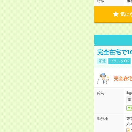
履
特徴
気に
完全在宅で1
派遣
ブランクOK
完全在宅
時
給与
交
東
勤務地
六