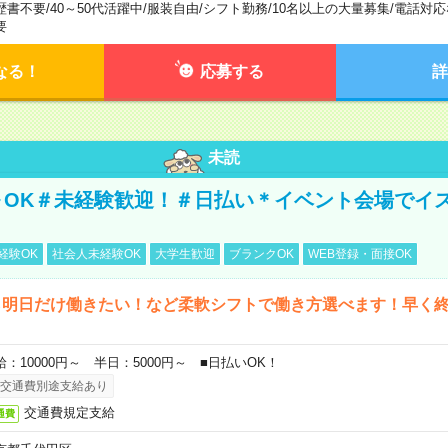
歴書不要
/
40～50代活躍中
/
服装自由
/
シフト勤務
/
10名以上の大量募集
/
電話対応
要
なる！
応募する
詳
未読
～OK＃未経験歓迎！＃日払い＊イベント会場でイ
経験OK
社会人未経験OK
大学生歓迎
ブランクOK
WEB登録・面接OK
ら明日だけ働きたい！など柔軟シフトで働き方選べます！早く
給：10000円～ 半日：5000円～ ■日払いOK！
交通費別途支給あり
交通費規定支給
通費