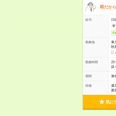
暇だか
日
給与
交
東
勤務地
秋
2
勤務時間
談
激
期間
週
特徴
募
気に