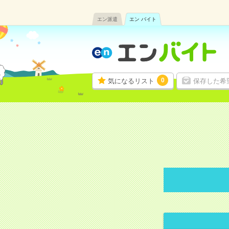
エン派遣
エン バイト
0
気になるリスト
保存した希