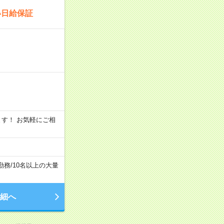
い日給保証
います！ お気軽にご相
勤務
/
10名以上の大量
細へ