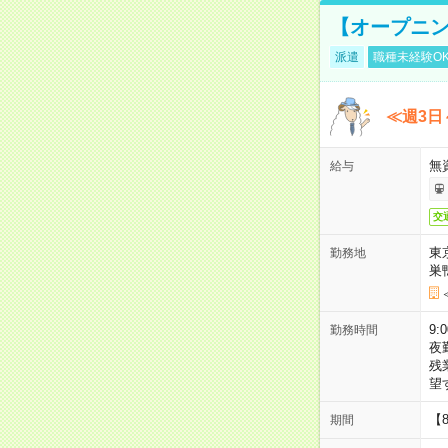
【オープニン
派遣
職種未経験O
≪週3日
無
給与
交
東
勤務地
巣
9:
勤務時間
夜
残
望
【
期間