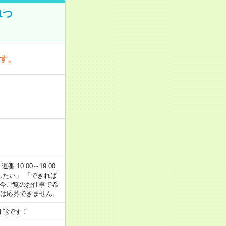
1つ
です。
番 10:00～19:00
がしたい」 「できれば
 今ご覧のお仕事で希
合は応募できません。
可能です！