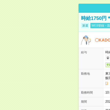
時給1750
派遣
WEB登録・面
〇KAD
時給
給与
交
東
勤務地
飯
10
勤務時間
2
期間