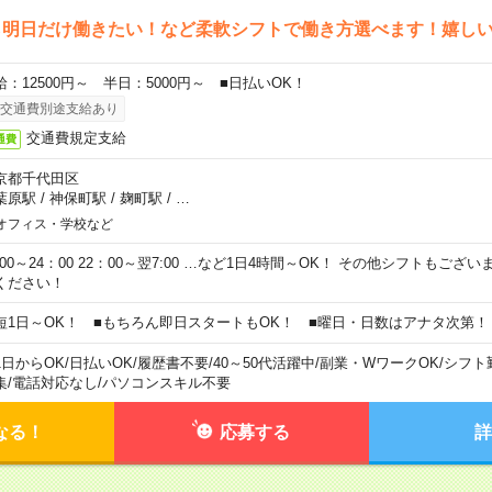
ら明日だけ働きたい！など柔軟シフトで働き方選べます！嬉し
給：12500円～ 半日：5000円～ ■日払いOK！
交通費別途支給あり
交通費規定支給
通費
京都千代田区
葉原駅
/
神保町駅
/
麹町駅
/
…
オフィス・学校など
0:00～24：00 22：00～翌7:00 …など1日4時間～OK！ その他シフトもござ
ください！
短1日～OK！ ■もちろん即日スタートもOK！ ■曜日・日数はアナタ次第！
1日からOK
/
日払いOK
/
履歴書不要
/
40～50代活躍中
/
副業・WワークOK
/
シフト
集
/
電話対応なし
/
パソコンスキル不要
なる！
応募する
詳