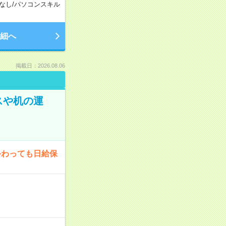
なし
/
パソコンスキル
細へ
掲載日：2026.08.06
スや机の運
終わっても日給保