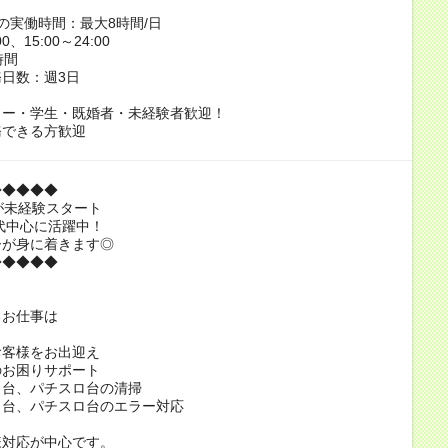
の実働時間：最大8時間/日
00、15:00～24:00
時間
日数：週3日
ター・学生・既婚者・未経験者歓迎！
務できる方歓迎
◆◆◆◆◆
が未経験スタート
0代中心に活躍中！
ーが身に着きます◎
◆◆◆◆◆
るお仕事は
お客様をお出迎え
のお困りサポート
コ台、パチスロ台の清掃
コ台、パチスロ台のエラー対応
様対応が中心です。