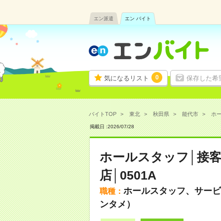
エン派遣
エン バイト
0
気になるリスト
保存した希
バイトTOP
東北
秋田県
能代市
ホー
掲載日 :
2026
/
07
/
28
ホールスタッフ│接
店│0501A
ホールスタッフ、サービ
職種：
ンタメ）