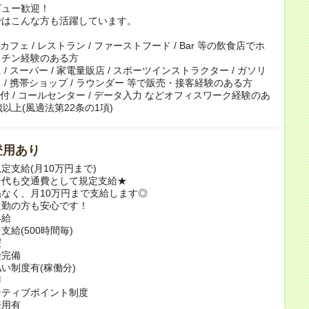
ビュー歓迎！
ではこんな方も活躍しています。
 カフェ / レストラン / ファーストフード / Bar 等の飲食店でホ
ッチン経験のある方
/ スーパー / 家電量販店 / スポーツインストラクター / ガソリ
 / 携帯ショップ / ラウンダー 等で販売・接客経験のある方
 受付 / コールセンター / データ入力 などオフィスワーク経験のあ
歳以上(風適法第22条の1項)
登用あり
定支給(月10万円まで)
ン代も交通費として規定支給★
なく、月10万円まで支給します◎
通勤の方も安心です！
昇給
支給(500時間毎)
暇
険完備
い制度有(稼働分)
与
ンティブポイント制度
登用有