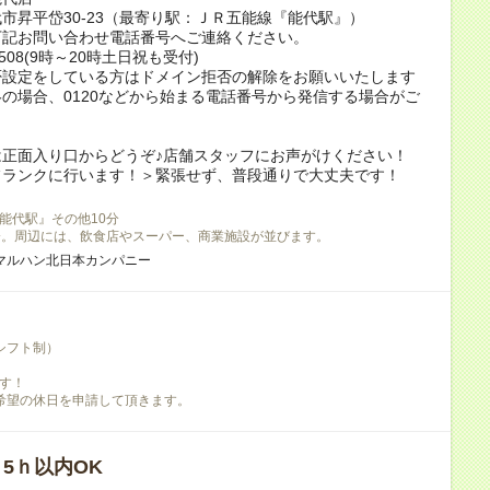
市昇平岱30-23（最寄り駅：ＪＲ五能線『能代駅』）
下記お問い合わせ電話番号へご連絡ください。
4-508(9時～20時土日祝も受付)
否設定をしている方はドメイン拒否の解除をお願いいたします
の場合、0120などから始まる電話番号から発信する場合がご
は正面入り口からどうぞ♪店舗スタッフにお声がけください！
フランクに行います！＞緊張せず、普段通りで大丈夫です！
能代駅』その他10分
分。周辺には、飲食店やスーパー、商業施設が並びます。
マルハン北日本カンパニー
シフト制）
す！
希望の休日を申請して頂きます。
/ 5ｈ以内OK