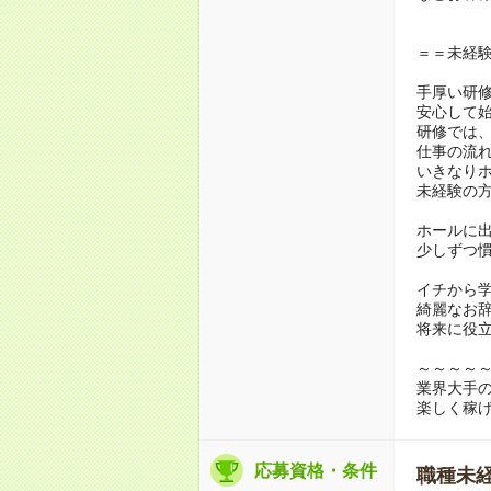
＝＝未経
手厚い研
安心して
研修では
仕事の流
いきなり
未経験の
ホールに
少しずつ慣
イチから
綺麗なお
将来に役
～～～～
業界大手
楽しく稼
応募資格・条件
職種未経