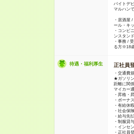
バイトデ
マルハン
・居酒屋 /
ール・キ
・コンビニ 
ンスタンド
・事務 /
る方※18
待遇・福利厚生
正社員
・交通費規
★ガソリ
距離に関係
マイカー
・昇格・
・ボーナス
・有給休
・社会保
・給与先払
・制服貸
・インセ
・正社員