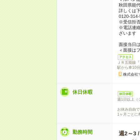
秋田県能代
詳しくは
0120-31
※受信拒
※電話連絡
ざいます
面接当日
＜面接は
アクセス
ＪＲ五能線『
駅から車10
株式会社
休日休暇
休日休暇
週1日以上（
お休み自由で
1ヶ月ごとに
勤務時間
週2～3 