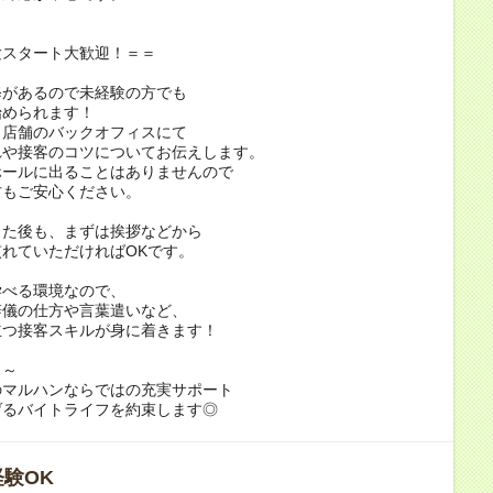
験スタート大歓迎！＝＝
修があるので未経験の方でも
始められます！
、店舗のバックオフィスにて
れや接客のコツについてお伝えします。
ホールに出ることはありませんので
方もご安心ください。
出た後も、まずは挨拶などから
れていただければOKです。
学べる環境なので、
辞儀の仕方や言葉遣いなど、
立つ接客スキルが身に着きます！
～～
のマルハンならではの充実サポート
げるバイトライフを約束します◎
験OK