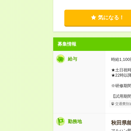
気になる！
募集情報
給与
時給1,100
★土日祝時
★22時以
※研修期間1
【試用期
交通費別
勤務地
秋田県
マルハン