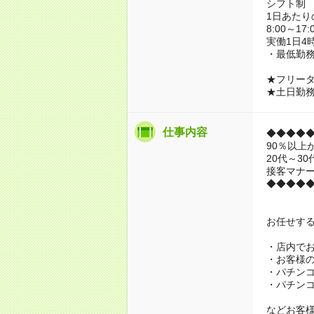
シフト制
1日あたり
8:00～17:
実働1日4
・最低勤務
★フリー
★土日勤
仕事内容
◆◆◆◆
90％以上
20代～3
接客マナ
◆◆◆◆
お任せす
・店内で
・お客様
・パチン
・パチン
などお客