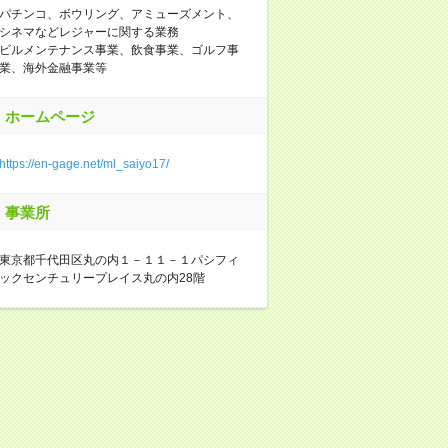
パチンコ、ボウリング、アミューズメント、
シネマなどレジャーに関する業務
ビルメンテナンス事業、飲食事業、ゴルフ事
業、海外金融事業等
ホームページ
https://en-gage.net/ml_saiyo17/
事業所
東京都千代田区丸の内１－１１－１パシフィ
ックセンチュリープレイス丸の内28階