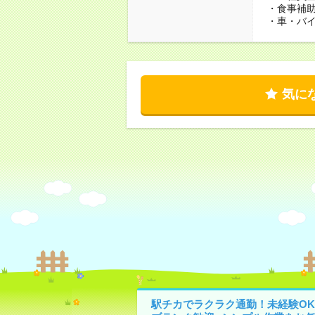
・食事補
・車・バ
気に
駅チカでラクラク通勤！未経験OK