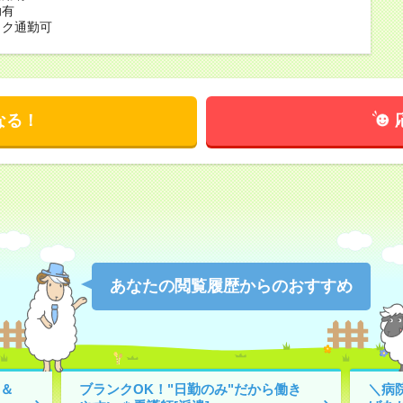
助有
イク通勤可
なる！
あなたの閲覧履歴からのおすすめ
＆
ブランクOK！"日勤のみ"だから働き
＼病