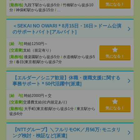
気になる！
[勤務地]
九段下駅から徒歩5分
/
竹橋駅から徒歩10
分
/
神保町駅から徒歩15分
/
…
＜SEKAI NO OWARI＊8月15日・16日＞ドーム公演
のサポートバイト[アルバイト]
[給 与]
時給1250円～
[交通費]
支給（規定有り）
気になる！
[勤務地]
後楽園駅から徒歩5分
/
水道橋駅から徒歩5
分
/
春日(東京都)駅から徒歩7分
【エルダー／シニア歓迎】休職・復職支援に関する
事務サポート＊50代活躍中[派遣]
[給 与]
時給2000円＋交
[交通費]
交通費支給(社内規定あり)
気になる！
[勤務地]
大手町(東京都)駅から徒歩1分
/
東京駅から
徒歩6分
【NTTグループ】＼フルリモOK／月56万↑モニタリ
ング検討・検証など[派遣]