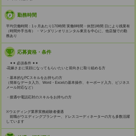
勤務時間
平均労働時間：1ヶ月あたり170時間 実働8時間・休憩1時間 日により残業有
（時間外手当有） ・マンダリンオリエンタル東京を中心に、他店舗での勤
務あり
応募資格・条件
✦✦ 必須条件 ✦✦
‧花嫁さまに笑顔になってもらいたいと前向きに取り組める⽅
・基本的なPCスキルをお持ちの方
（簡単なデータ入力、Word・Excelの基本操作、キーボード入力、ビジネス
メール対応など）
・接遇や電話応対のスキルをお持ちの方
※ウエディング業界実務経験者優遇
前職がウエディングプランナー、ドレスコーディネーターの方も多数活躍
しています