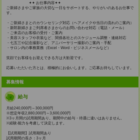
✦✦ お仕事内容✦✦
ご新婦さまやご家族の大切な一日をサポートする、やりがいのあるお仕事で
す。
・ご新婦さまとのカウンセリング対応（ヘアメイクや当日の流れのご案内）
・新郎新婦さまご列席者さまからのお問い合わせ対応（電話・メール）
・ご来店のお客様の受付・ご案内
・美容スタッフや衣装など、関係各社とのスケジュール調整・連絡対応
・七五三や記念撮影など、アニバーサリー撮影のご案内・手配
・サロン内の事務業務（Excel・Word・ビジネスメールなど）
笑顔でお客様をお迎えできる方は大歓迎です。
応募いただいた方とは、積極的にお会いします。ご応募お待ちしています。
募集情報
給与
月給240,000円～300,000円
※想定年収2,880,000円～3,600,000円
※3ヶ月間の試用期間あり。期間中の給与・待遇に違いはありません。
※経験‧能⼒を考慮して決定します。
【試用期間】試用期間あり
試用期間の長さ：3ヶ月