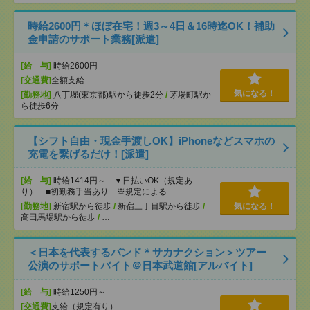
時給2600円＊ほぼ在宅！週3～4日＆16時迄OK！補助
金申請のサポート業務[派遣]
[給 与]
時給2600円
[交通費]
全額支給
気になる！
[勤務地]
八丁堀(東京都)駅から徒歩2分
/
茅場町駅か
ら徒歩6分
【シフト自由・現金手渡しOK】iPhoneなどスマホの
充電を繋げるだけ！[派遣]
[給 与]
時給1414円～ ▼日払いOK（規定あ
り） ■初勤務手当あり ※規定による
[勤務地]
新宿駅から徒歩
/
新宿三丁目駅から徒歩
/
気になる！
高田馬場駅から徒歩
/
…
＜日本を代表するバンド＊サカナクション＞ツアー
公演のサポートバイト＠日本武道館[アルバイト]
[給 与]
時給1250円～
[交通費]
支給（規定有り）