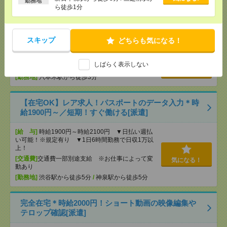
勤務地
[勤務地]
和光市駅から徒歩5分
与即受取りサービス利用可（利用条件
ら徒歩1分
有）
完全在宅で16時まで！英語&日本語＼EC運営サポー
ト／[派遣]
スキップ
どちらも気になる！
[給 与]
時給2450円＋交
しばらく表示しない
[交通費]
出社時の通勤交通費支給
気になる！
[勤務地]
六本木駅から徒歩3分
【在宅OK】レア求人！パスポートのデータ入力＊時
給1900円～／短期！すぐ働ける[派遣]
[給 与]
時給1900円～時給2100円 ▼日払い週払
い可能！※規定有り ▼1日6時間勤務で日収1万以
上！
[交通費]
交通費一部別途支給 ※お仕事によって変
気になる！
動あり
[勤務地]
渋谷駅から徒歩5分
/
神泉駅から徒歩5分
完全在宅＊時給2000円！ショート動画の映像編集や
テロップ確認[派遣]