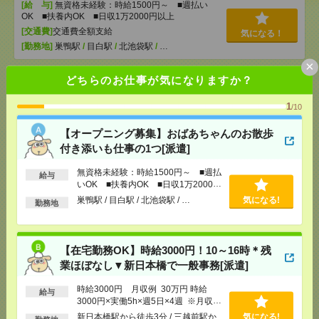
[給 与]
無資格未経験：時給1500円～ ■週払い
OK ■扶養内OK ■日収1万2000円以上
[交通費]
交通費全額支給
気になる！
[勤務地]
巣鴨駅
/
目白駅
/
北池袋駅
/
…
×
どちらのお仕事が気になりますか？
【在宅勤務OK】時給3000円！10～16時＊残業ほぼな
し▼新日本橋で一般事務[派遣]
1
/10
[給 与]
時給3000円 月収例 30万円 時給3000円×
【オープニング募集】おばあちゃんのお散歩
実働5h×週5日×4週 ※月収例を保証するものではあ
りません。※給与即受取りサービス利用可（利用条
付き添いも仕事の1つ[派遣]
件有）
無資格未経験：時給1500円～ ■週払
[交通費]
1ヶ月3万円を上限として実費支給
給与
気になる！
いOK ■扶養内OK ■日収1万2000円
[月収例]
30万円～
以上
巣鴨駅 / 目白駅 / 北池袋駅 / …
気になる!
[勤務地]
新日本橋駅から徒歩3分
/
三越前駅から徒
勤務地
歩1分
【在宅勤務OK】時給3000円！10～16時＊残
≪憧れ大手企業≫総務のオシゴト！のびのび働く！
＊50代活躍中[派遣]
業ほぼなし▼新日本橋で一般事務[派遣]
時給3000円 月収例 30万円 時給
[給 与]
時給1800円＋交
給与
3000円×実働5h×週5日×4週 ※月収例
[交通費]
交通費実費支給（当社規定あり）
を保証するものではありません。※給
気になる！
新日本橋駅から徒歩3分 / 三越前駅か
気になる!