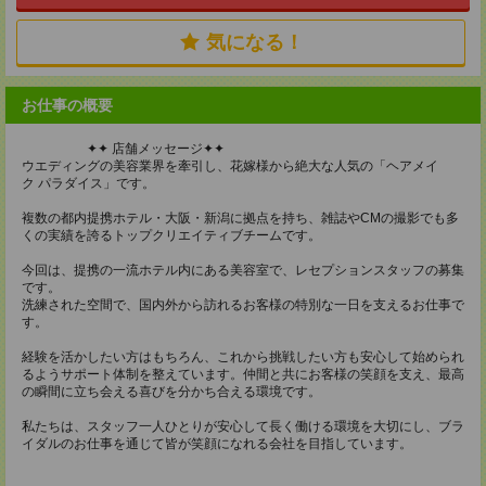
気になる！
お仕事の概要
✦✦ 店舗メッセージ✦✦
ウエディングの美容業界を牽引し、花嫁様から絶大な人気の「ヘアメイ
ク パラダイス」です。
複数の都内提携ホテル・大阪・新潟に拠点を持ち、雑誌やCMの撮影でも多
くの実績を誇るトップクリエイティブチームです。
今回は、提携の一流ホテル内にある美容室で、レセプションスタッフの募集
です。
洗練された空間で、国内外から訪れるお客様の特別な一日を支えるお仕事で
す。
経験を活かしたい方はもちろん、これから挑戦したい方も安心して始められ
るようサポート体制を整えています。仲間と共にお客様の笑顔を支え、最高
の瞬間に立ち会える喜びを分かち合える環境です。
私たちは、スタッフ一人ひとりが安心して長く働ける環境を大切にし、ブラ
イダルのお仕事を通じて皆が笑顔になれる会社を目指しています。