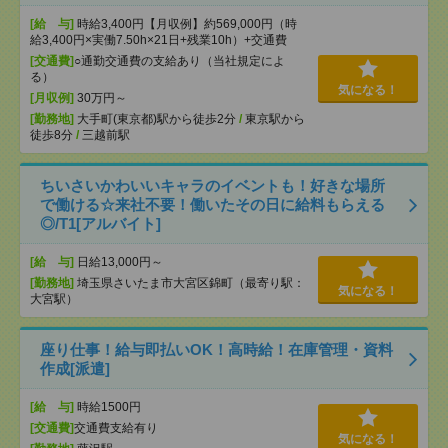
[給 与]
時給3,400円【月収例】約569,000円（時
給3,400円×実働7.50h×21日+残業10h）+交通費
[交通費]
○通勤交通費の支給あり（当社規定によ
る）
気になる！
[月収例]
30万円～
[勤務地]
大手町(東京都)駅から徒歩2分
/
東京駅から
徒歩8分
/
三越前駅
ちいさいかわいいキャラのイベントも！好きな場所
で働ける☆来社不要！働いたその日に給料もらえる
◎/T1[アルバイト]
[給 与]
日給13,000円～
[勤務地]
埼玉県さいたま市大宮区錦町（最寄り駅：
気になる！
大宮駅）
座り仕事！給与即払いOK！高時給！在庫管理・資料
作成[派遣]
[給 与]
時給1500円
[交通費]
交通費支給有り
気になる！