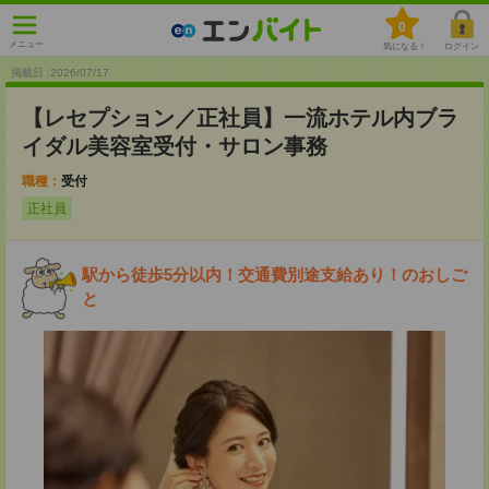
0
メニュー
気になる！
ログイン
掲載日 :2026
/
07
/
17
【レセプション／正社員】一流ホテル内ブラ
イダル美容室受付・サロン事務
職種：
受付
正社員
駅から徒歩5分以内！交通費別途支給あり！のおしご
と