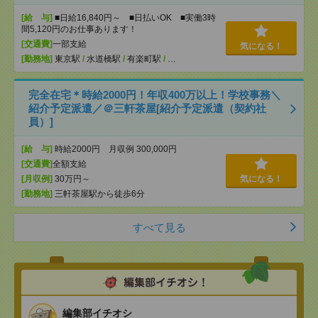
[給 与]
■日給16,840円～ ■日払いOK ■実働3時
間5,120円のお仕事あります！
[交通費]
一部支給
気になる！
[勤務地]
東京駅
/
水道橋駅
/
有楽町駅
/
…
完全在宅＊時給2000円！年収400万以上！学校事務＼
紹介予定派遣／＠三軒茶屋[紹介予定派遣（契約社
員）]
[給 与]
時給2000円 月収例 300,000円
[交通費]
全額支給
[月収例]
30万円～
気になる！
[勤務地]
三軒茶屋駅から徒歩6分
すべて見る
編集部イチオシ