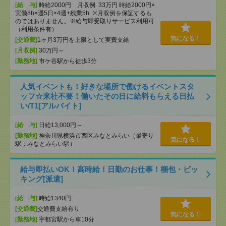
[給 与]
時給2000円 月収例 33万円 時給2000円×
実働8h×週5日×4週+残業5h ※月収例を保証するも
のではありません。※給与即受取りサービス利用可
（利用条件有）
気になる！
[交通費]
1ヶ月3万円を上限として実費支給
[月収例]
30万円～
[勤務地]
市ケ谷駅から徒歩3分
人気イベントも！好きな場所で働けるイベントスタ
ッフ☆来社不要！働いたその日に給料もらえる日払
い/T1[アルバイト]
[給 与]
日給13,000円～
[勤務地]
神奈川県横浜市西区みなとみらい（最寄り
気になる！
駅：みなとみらい駅）
給与即払いOK！高時給！日勤のお仕事！梱包・ピッ
キング[派遣]
[給 与]
時給1340円
[交通費]
交通費支給有り
気になる！
[勤務地]
宇都宮駅から車10分