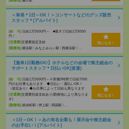
[勤務地]
藤沢駅
＜単発＊1日～OK！＞コンサートなどのグッズ販売
スタッフ＊[アルバイト]
[給 与]
日給1万5000円～ ■最大で日給2万8500
円！
[交通費]
交通費規定支給
気になる！
[勤務地]
横浜駅
/
みなとみらい駅
/
西横浜駅
/
…
【激単1日勤務OK!】ホテルなどの会場で株主総会の
サポートスタッフ＊日払いOK[派遣]
[給 与]
日給1万5000円～※実働5時間で日給7000
円のお仕事もあります ◆日払い・週払いOK！
（規定あり）◆お仕事によって日給も異なります
[交通費]
交通費別途支給あり(勤務地により異なりま
気になる！
す)
[勤務地]
錦糸町駅
/
押上駅
/
両国駅
/
…
＜1日～OK！＞あの有名企業も！展示会や株主総会
のお手伝い！[アルバイト]