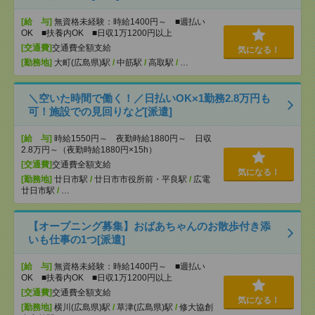
[給 与]
無資格未経験：時給1400円～ ■週払い
OK ■扶養内OK ■日収1万1200円以上
[交通費]
交通費全額支給
気になる！
[勤務地]
大町(広島県)駅
/
中筋駅
/
高取駅
/
…
＼空いた時間で働く！／日払いOK×1勤務2.8万円も
可！施設での見回りなど[派遣]
[給 与]
時給1550円～ 夜勤時給1880円～ 日収
2.8万円～（夜勤時給1880円×15h）
[交通費]
交通費全額支給
気になる！
[勤務地]
廿日市駅
/
廿日市市役所前・平良駅
/
広電
廿日市駅
/
…
【オープニング募集】おばあちゃんのお散歩付き添
いも仕事の1つ[派遣]
[給 与]
無資格未経験：時給1400円～ ■週払い
OK ■扶養内OK ■日収1万1200円以上
[交通費]
交通費全額支給
気になる！
[勤務地]
横川(広島県)駅
/
草津(広島県)駅
/
修大協創