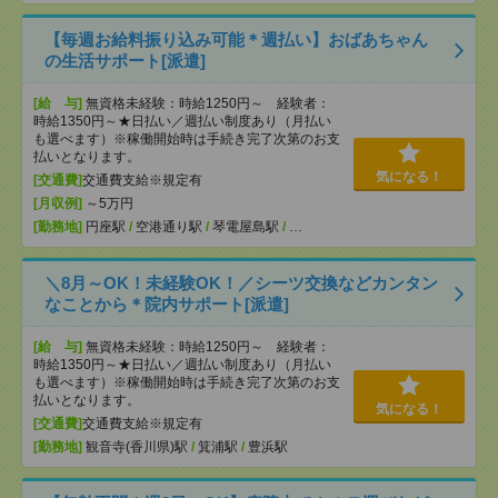
【毎週お給料振り込み可能＊週払い】おばあちゃん
の生活サポート[派遣]
[給 与]
無資格未経験：時給1250円～ 経験者：
時給1350円～★日払い／週払い制度あり（月払い
も選べます）※稼働開始時は手続き完了次第のお支
払いとなります。
気になる！
[交通費]
交通費支給※規定有
[月収例]
～5万円
[勤務地]
円座駅
/
空港通り駅
/
琴電屋島駅
/
…
＼8月～OK！未経験OK！／シーツ交換などカンタン
なことから＊院内サポート[派遣]
[給 与]
無資格未経験：時給1250円～ 経験者：
時給1350円～★日払い／週払い制度あり（月払い
も選べます）※稼働開始時は手続き完了次第のお支
払いとなります。
気になる！
[交通費]
交通費支給※規定有
[勤務地]
観音寺(香川県)駅
/
箕浦駅
/
豊浜駅