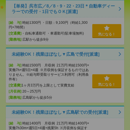
【単発】呉市広／8／8・9・22・23日＊自動車ディー
ラーでの受付・1日でもＯＫ[派遣]
[給 与]
時給1300円 ・日額：9,100円（時給1,300
円×7時間）
[交通費]
・自転車通勤可 ・車通勤可(駐車場無料)
気になる！
[勤務地]
広駅から徒歩9分
未経験OK！残業ほぼなし▼広島で受付[派遣]
[給 与]
時給1500円 月収例 21万円 時給1500円×
実働7h×週5日×4週 ※月収例を保証するものではあ
りません。※給与即受取りサービス利用可（利用条
件有）
気になる！
[交通費]
1ヶ月3万円を上限として実費支給
[月収例]
20～25万円
[勤務地]
広島駅から徒歩5分
未経験OK！残業ほぼなし▼広島駅での受付[派遣]
[給 与]
時給1400円 月収例 21万円 時給1400円×
実働7h30m×週5日×4週+残業5h ※月収例を保証す