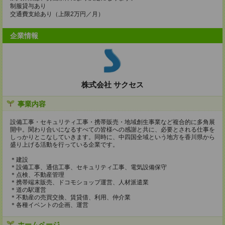
制服貸与あり
交通費支給あり（上限2万円／月）
企業情報
株式会社 サクセス
事業内容
設備工事・セキュリティ工事・携帯販売・地域創生事業など複合的に多角展
開中。関わり合いになるすべての皆様への感謝と共に、必要とされる仕事を
しっかりとこなしていきます。同時に、中四国全域という地方を香川県から
盛り上げる活動を行っている企業です。
＊建設
＊設備工事、通信工事、セキュリティ工事、電気設備保守
＊点検、不動産管理
＊携帯端末販売、ドコモショップ運営、人材派遣業
＊道の駅運営
＊不動産の売買交換、賃貸借、利用、仲介業
＊各種イベントの企画、運営
ホームページ