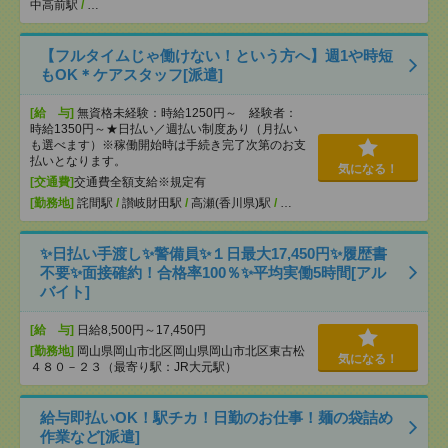
中高前駅
/
…
【フルタイムじゃ働けない！という方へ】週1や時短
もOK＊ケアスタッフ[派遣]
[給 与]
無資格未経験：時給1250円～ 経験者：
時給1350円～★日払い／週払い制度あり（月払い
も選べます）※稼働開始時は手続き完了次第のお支
払いとなります。
気になる！
[交通費]
交通費全額支給※規定有
[勤務地]
詫間駅
/
讃岐財田駅
/
高瀬(香川県)駅
/
…
✨日払い手渡し✨警備員✨１日最大17,450円✨履歴書
不要✨面接確約！合格率100％✨平均実働5時間[アル
バイト]
[給 与]
日給8,500円～17,450円
[勤務地]
岡山県岡山市北区岡山県岡山市北区東古松
気になる！
４８０－２３（最寄り駅：JR大元駅）
給与即払いOK！駅チカ！日勤のお仕事！麺の袋詰め
作業など[派遣]