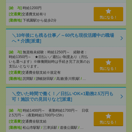
[給 与]
時給1200円
[交通費]
交通費支給有り
気になる！
[勤務地]
下祇園駅から徒歩2分
＼10年後にも残る仕事／～60代も現役活躍中の職場
へ＊介護[派遣]
[給 与]
無資格未経験：時給1250円～ 経験者：
時給1350円～ ★日払い／週払い制度あり（月払
いも選べます）※稼働開始時は手続き完了次第のお
支払いとなります。
気になる！
[交通費]
交通費全額支給※規定有
[勤務地]
詫間駅
/
讃岐財田駅
/
高瀬(香川県)駅
/
…
＼空いた時間で働く！／日払いOK×1勤務2.5万円も
可！施設での見回りなど[派遣]
[給 与]
時給1400円～ 夜勤時給1700円～ 日収
2.5万円～（夜勤時給1700円×15h）
[交通費]
交通費全額支給
気になる！
[勤務地]
松山市駅駅
/
三津浜駅
/
道後公園駅
/
…