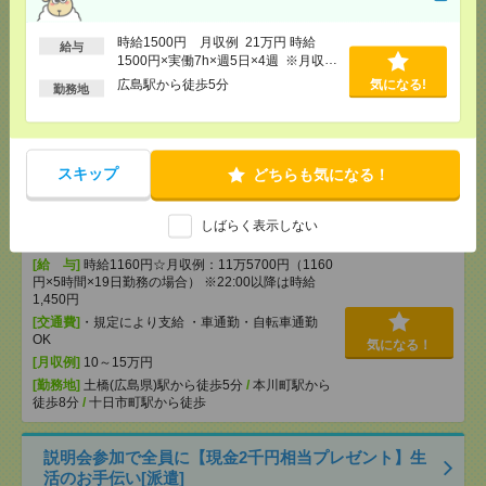
【週2日＊高時給1550円～】シニア向けマンションで
食事の配膳や見守り＊介護[派遣]
時給1500円 月収例 21万円 時給
給与
1500円×実働7h×週5日×4週 ※月収例
を保証するものではありません。※給
広島駅から徒歩5分
気になる!
[給 与]
経験者時給1550円～ 介護福祉士時給
勤務地
与即受取りサービス利用可（利用条件
1600円～ ※日払い/週払いOK
有）
[交通費]
交通費全額支給
気になる！
[勤務地]
福山駅
/
東福山駅
/
松永駅
/
…
スキップ
どちらも気になる！
【夕方から5時間だけ♬】中国新聞社グループでの簡
単データ入力・チェック業務[派遣]
しばらく表示しない
[給 与]
時給1160円☆月収例：11万5700円（1160
円×5時間×19日勤務の場合） ※22:00以降は時給
1,450円
[交通費]
・規定により支給 ・車通勤・自転車通勤
OK
気になる！
[月収例]
10～15万円
[勤務地]
土橋(広島県)駅から徒歩5分
/
本川町駅から
徒歩8分
/
十日市町駅から徒歩
説明会参加で全員に【現金2千円相当プレゼント】生
活のお手伝い[派遣]