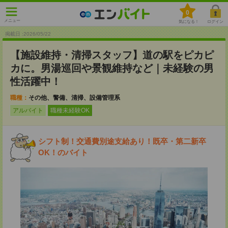
0
メニュー
気になる！
ログイン
掲載日 :2026
/
05
/
22
【施設維持・清掃スタッフ】道の駅をピカピ
カに。男湯巡回や景観維持など｜未経験の男
性活躍中！
職種：
その他、警備、清掃、設備管理系
アルバイト
職種未経験OK
シフト制！交通費別途支給あり！既卒・第二新卒
OK！のバイト