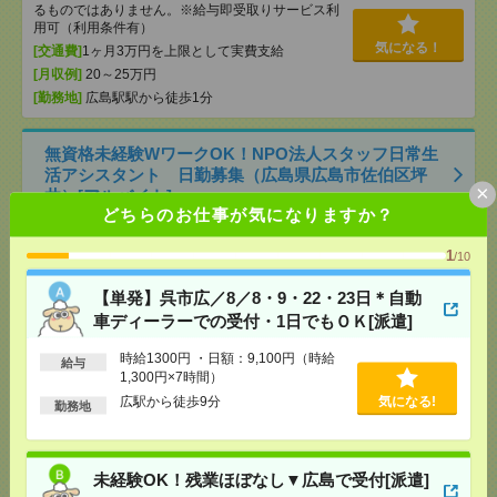
るものではありません。※給与即受取りサービス利
用可（利用条件有）
気になる！
[交通費]
1ヶ月3万円を上限として実費支給
[月収例]
20～25万円
[勤務地]
広島駅駅から徒歩1分
無資格未経験WワークOK！NPO法人スタッフ日常生
活アシスタント 日勤募集（広島県広島市佐伯区坪
×
井）[アルバイト]
どちらのお仕事が気になりますか？
[給 与]
時給2,000円～2,000円
1
/10
[勤務地]
広島県広島市佐伯区坪井（最寄り駅：広島
気になる！
電鉄2系統宮島線 楽々園駅）
【単発】呉市広／8／8・9・22・23日＊自動
車ディーラーでの受付・1日でもＯＫ[派遣]
化粧品やフェイスパックのシール貼り・検品
_H121676[派遣]
時給1300円 ・日額：9,100円（時給
給与
1,300円×7時間）
[給 与]
時給1,450円
広駅から徒歩9分
気になる!
勤務地
[交通費]
上限あり(月額)30、000円
気になる！
[勤務地]
瀬戸駅から車8分
/
香登駅から車13分
/
長船
駅から車12分
/
…
未経験OK！残業ほぼなし▼広島で受付[派遣]