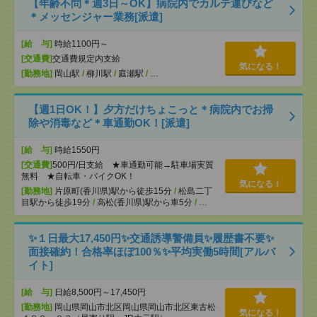
【年齢不問＊週3日～OK】病院内でカルテ運びなど
＊メッセンジャー業務[派遣]
[給 与]
時給1100円～
[交通費]
交通費規定内支給
気になる！
[勤務地]
岡山駅
/
柳川駅
/
庭瀬駅
/
…
【週1日OK！】夕方だけちょこっと＊病院内でお掃
除や消毒など＊車通勤OK！[派遣]
[給 与]
時給1550円
[交通費]
500円/日支給 ★車通勤可能→駐車場実質
無料 ★自転車・バイクOK！
気になる！
[勤務地]
片原町(香川県)駅から徒歩15分
/
松島二丁
目駅から徒歩19分
/
高松(香川県)駅から車5分
/
…
✨１日最大17,450円✨交通誘導警備員✨履歴書不要✨
面接確約！合格率ほぼ100％✨平均実働5時間[アルバ
イト]
[給 与]
日給8,500円～17,450円
[勤務地]
岡山県岡山市北区岡山県岡山市北区東古松
気になる！