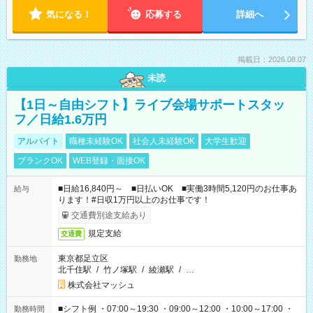
気になる！
応募する
詳細へ
掲載日：2026.08.07
未読
【1日～自由シフト】ライブ会場サポートスタッ
フ／日給1.6万円
アルバイト
職種未経験OK
社会人未経験OK
大学生歓迎
ブランクOK
WEB登録・面接OK
■日給16,840円～ ■日払いOK ■実働3時間5,120円のお仕事あ
給与
ります！#日収1万円以上のお仕事です！
交通費別途支給あり
規定支給
交通費
東京都足立区
勤務地
北千住駅
/
竹ノ塚駅
/
綾瀬駅
/
…
株式会社マッシュ
■シフト例 ・07:00～19:30 ・09:00～12:00 ・10:00～17:00 ・
勤務時間