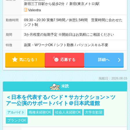
新宿三丁目駅から徒歩2分
/
新宿(東京メトロ)駅
Valextra
09:30～20:30 実働7.5時間／休憩1.5時間 営業時間に合わせた
勤務時間
シフト制
3か月程度の短期予定 ※開始日はお気軽にご相談ください
期間
副業・WワークOK
/
シフト勤務
/
パソコンスキル不要
特徴
気になる！
応募する
詳細へ
掲載日：2026.08.03
未読
＜日本を代表するバンド＊サカナクション＞ツ
アー公演のサポートバイト＠日本武道館
アルバイト
職種未経験OK
社会人未経験OK
大学生歓迎
ブランクOK