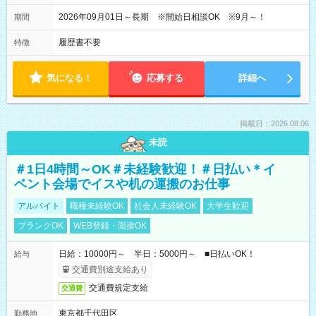
2026年09月01日～長期 ※開始日相談OK ※9月～！
期間
履歴書不要
特徴
気になる！
応募する
詳細へ
掲載日：2026.08.06
未読
＃1日4時間～OK＃未経験歓迎！＃日払い＊イ
ベント会場でイスや机の運搬のお仕事
アルバイト
職種未経験OK
社会人未経験OK
大学生歓迎
ブランクOK
WEB登録・面接OK
日給：10000円～ 半日：5000円～ ■日払いOK！
給与
交通費別途支給あり
交通費規定支給
交通費
東京都千代田区
勤務地