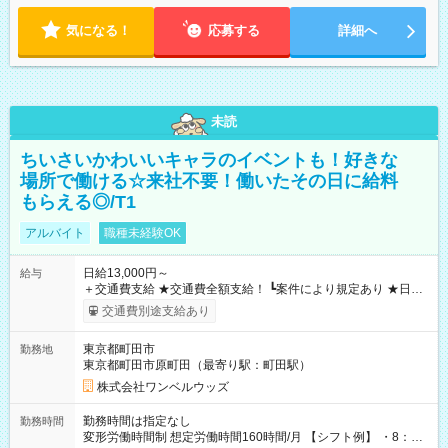
気になる！
応募する
詳細へ
未読
ちいさいかわいいキャラのイベントも！好きな
場所で働ける☆来社不要！働いたその日に給料
もらえる◎/T1
アルバイト
職種未経験OK
日給13,000円～
給与
＋交通費支給 ★交通費全額支給！ ┗案件により規定あり ★日払
いOK！（規定あり） ┗働いたその日に現金GET♪ お仕事後はコ
交通費別途支給あり
ンビニATMから 日払い分を引き落とせます！ 【試用期間】試
用期間なし
東京都町田市
勤務地
東京都町田市原町田（最寄り駅：町田駅）
株式会社ワンベルウッズ
勤務時間は指定なし
勤務時間
変形労働時間制 想定労働時間160時間/月 【シフト例】 ・8：00