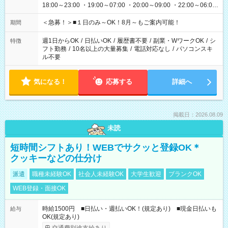
18:00～23:00 ・19:00～07:00 ・20:00～09:00 ・22:00～06:00
etc ★最短で3時間で5,120円のお仕事から 15時間で2万円近く稼
げるお仕事も！ ご希望のお時間に合わせてご紹介！ ※シフトは
＜急募！＞■１日のみ～OK！8月～もご案内可能！
期間
現場によって異なります。 ※勿論、休憩時間はあるのでご安心
ください！
週1日からOK
/
日払いOK
/
履歴書不要
/
副業・WワークOK
/
シ
特徴
フト勤務
/
10名以上の大量募集
/
電話対応なし
/
パソコンスキ
ル不要
気になる！
応募する
詳細へ
掲載日：2026.08.09
未読
短時間シフトあり！WEBでサクッと登録OK＊
クッキーなどの仕分け
派遣
職種未経験OK
社会人未経験OK
大学生歓迎
ブランクOK
WEB登録・面接OK
時給1500円 ■日払い・週払いOK！(規定あり) ■現金日払いも
給与
OK(規定あり)