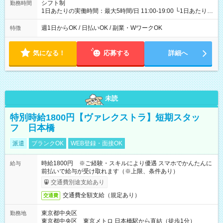
シフト制
勤務時間
1日あたりの実働時間：最大5時間/日 11:00-19:00 └1日あたりの
実働時間：1-5時間 └上記の時間帯内であれば、いつでも勤務可
能！ └平日・土曜日の中で、お好きな曜日でご勤務いただけま
週1日からOK / 日払いOK / 副業・WワークOK
特徴
す！ 【シフト例】 ・11:00～14:00 ・16:30～19:00 ・13:00～
18:00 などのように、自由な働き方が可能なお仕事です！
気になる！
応募する
詳細へ
未読
特別時給1800円【ヴァレクストラ】短期スタッ
フ 日本橋
派遣
ブランクOK
WEB登録・面接OK
時給1800円 ※ご経験・スキルにより優遇 スマホでかんたんに
給与
前払いで給与が受け取れます（※上限、条件あり）
交通費別途支給あり
交通費全額支給（規定あり）
交通費
東京都中央区
勤務地
東京都中央区 東京メトロ 日本橋駅から直結（徒歩1分）