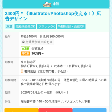
未読
2400円＊《illustrator/Photoshop使える！》広
告デザイン
派遣
職種未経験OK
ブランクOK
WEB登録・面接OK
時給2400円 月収例 360,000円
給与
交通費別途支給あり
全額支給
交通費
30万円～
月収例
東京都港区
勤務地
神谷町駅から徒歩4分
/
六本木一丁目駅から徒歩6分
書籍出版（英文専門書，学会誌）
09:30～18:00(実働7時間30分 休憩1時間) ※週20時間以上の勤
勤務時間
務で就業時間と日数 選べます！
2026年09月上旬～長期 ※9月～！
期間
履歴書不要
/
40～50代活躍中
/
パソコンスキル不要
特徴