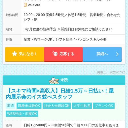
Valextra
10:00～20:00 実働7.5時間／休憩1.5時間 営業時間に合わせた
勤務時間
シフト制
3か月程度の短期予定 ※開始日はお気軽にご相談ください
期間
副業・WワークOK
/
シフト勤務
/
パソコンスキル不要
特徴
気になる！
応募する
詳細へ
掲載日：2026.07.23
未読
【スキマ時間×高収入】日給1.5万～日払い！屋
内展示会のイス並べスタッフ
派遣
職種未経験OK
社会人未経験OK
大学生歓迎
ブランクOK
WEB登録・面接OK
日給1万5000円～※実働5時間で日給7000円のお仕事もありま
給与