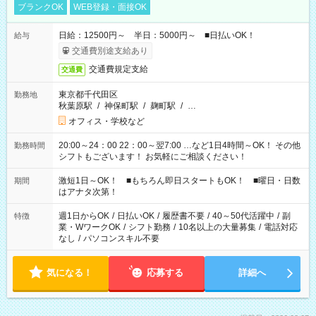
ブランクOK
WEB登録・面接OK
日給：12500円～ 半日：5000円～ ■日払いOK！
給与
交通費別途支給あり
交通費規定支給
交通費
東京都千代田区
勤務地
秋葉原駅
/
神保町駅
/
麹町駅
/
…
オフィス・学校など
20:00～24：00 22：00～翌7:00 …など1日4時間～OK！ その他
勤務時間
シフトもございます！ お気軽にご相談ください！
激短1日～OK！ ■もちろん即日スタートもOK！ ■曜日・日数
期間
はアナタ次第！
週1日からOK
/
日払いOK
/
履歴書不要
/
40～50代活躍中
/
副
特徴
業・WワークOK
/
シフト勤務
/
10名以上の大量募集
/
電話対応
なし
/
パソコンスキル不要
気になる！
応募する
詳細へ