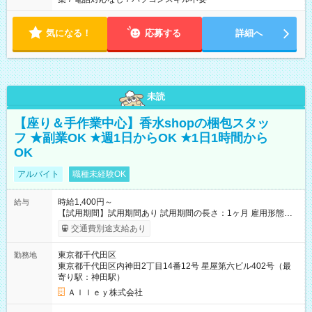
気になる！
応募する
詳細へ
未読
【座り＆手作業中心】香水shopの梱包スタッ
フ ★副業OK ★週1日からOK ★1日1時間から
OK
アルバイト
職種未経験OK
時給1,400円～
給与
【試用期間】試用期間あり 試用期間の長さ：1ヶ月 雇用形態、
給与は本採用時と同じです。
交通費別途支給あり
東京都千代田区
勤務地
東京都千代田区内神田2丁目14番12号 星屋第六ビル402号（最
寄り駅：神田駅）
Ａｌｌｅｙ株式会社