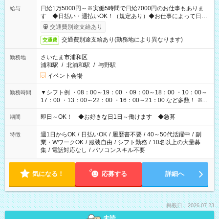
日給1万5000円～※実働5時間で日給7000円のお仕事もありま
給与
す ◆日払い・週払いOK！（規定あり）◆お仕事によって日給
も異なります
交通費別途支給あり
交通費別途支給あり(勤務地により異なります)
交通費
さいたま市浦和区
勤務地
浦和駅
/
北浦和駅
/
与野駅
イベント会場
▼シフト例 ・08：00～19：00 ・09：00～18：00 ・10：00～
勤務時間
17：00 ・13：00～22：00 ・16：00～21：00 など多数！ ※お
仕事により勤務時間が異なります
即日～OK！ ◆お好きな日1日～働けます ◆急募
期間
週1日からOK
/
日払いOK
/
履歴書不要
/
40～50代活躍中
/
副
特徴
業・WワークOK
/
服装自由
/
シフト勤務
/
10名以上の大量募
集
/
電話対応なし
/
パソコンスキル不要
気になる！
応募する
詳細へ
掲載日：2026.07.23
未読