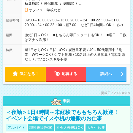
秋葉原駅
/
神保町駅
/
麹町駅
/
…
オフィス・学校など
09:00～18:00 09:00～13:00 20:00～24：00 22：00～31:00
勤務時間
20:00～24：00 22：00～翌7:00 …など1日4時間～OK！ その他
シフトもございます！ お気軽にご相談ください！
激短1日～OK！ ■もちろん即日スタートもOK！ ■曜日・日数
期間
はアナタ次第！
週1日からOK
/
日払いOK
/
履歴書不要
/
40～50代活躍中
/
副
特徴
業・WワークOK
/
シフト勤務
/
10名以上の大量募集
/
電話対応
なし
/
パソコンスキル不要
気になる！
応募する
詳細へ
掲載日：2026.08.09
未読
＜夜勤＞1日4時間～未経験でももちろん歓迎！
イベント会場でイスや机の運搬のお仕事
アルバイト
職種未経験OK
社会人未経験OK
大学生歓迎