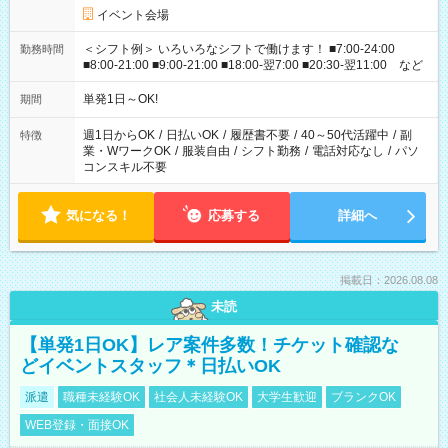
イベント会場
＜シフト例＞ いろいろなシフトで働けます！ ■7:00-24:00
勤務時間
■8:00-21:00 ■9:00-21:00 ■18:00-翌7:00 ■20:30-翌11:00 など
単発1日～OK!
期間
週1日からOK
/
日払いOK
/
履歴書不要
/
40～50代活躍中
/
副
特徴
業・WワークOK
/
服装自由
/
シフト勤務
/
電話対応なし
/
パソ
コンスキル不要
気になる！
応募する
詳細へ
掲載日：2026.08.08
未読
【単発1日OK】レア案件多数！チケット確認な
どイベントスタッフ＊日払いOK
派遣
職種未経験OK
社会人未経験OK
大学生歓迎
ブランクOK
WEB登録・面接OK