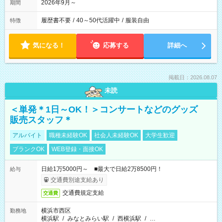
2026年9月～
期間
履歴書不要
/
40～50代活躍中
/
服装自由
特徴
気になる！
応募する
詳細へ
掲載日：2026.08.07
未読
＜単発＊1日～OK！＞コンサートなどのグッズ
販売スタッフ＊
アルバイト
職種未経験OK
社会人未経験OK
大学生歓迎
ブランクOK
WEB登録・面接OK
日給1万5000円～ ■最大で日給2万8500円！
給与
交通費別途支給あり
交通費規定支給
交通費
横浜市西区
勤務地
横浜駅
/
みなとみらい駅
/
西横浜駅
/
…