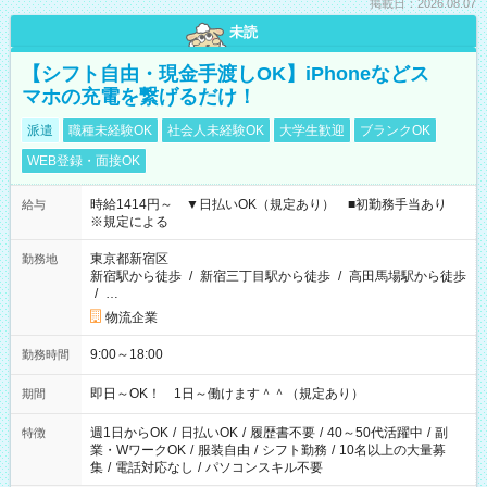
掲載日：2026.08.07
未読
【シフト自由・現金手渡しOK】iPhoneなどス
マホの充電を繋げるだけ！
派遣
職種未経験OK
社会人未経験OK
大学生歓迎
ブランクOK
WEB登録・面接OK
時給1414円～ ▼日払いOK（規定あり） ■初勤務手当あり
給与
※規定による
東京都新宿区
勤務地
新宿駅から徒歩
/
新宿三丁目駅から徒歩
/
高田馬場駅から徒歩
/
…
物流企業
9:00～18:00
勤務時間
即日～OK！ 1日～働けます＾＾（規定あり）
期間
週1日からOK
/
日払いOK
/
履歴書不要
/
40～50代活躍中
/
副
特徴
業・WワークOK
/
服装自由
/
シフト勤務
/
10名以上の大量募
集
/
電話対応なし
/
パソコンスキル不要