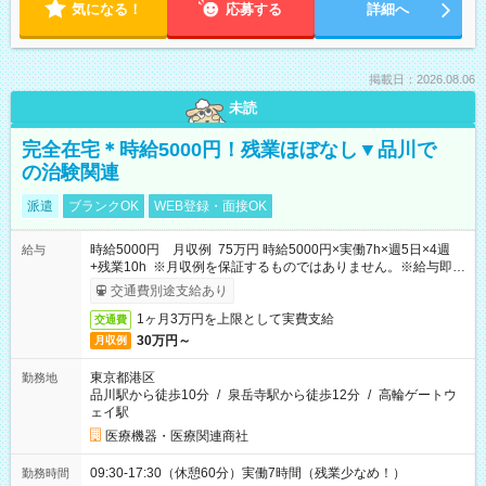
気になる！
応募する
詳細へ
掲載日：2026.08.06
未読
完全在宅＊時給5000円！残業ほぼなし▼品川で
の治験関連
派遣
ブランクOK
WEB登録・面接OK
時給5000円 月収例 75万円 時給5000円×実働7h×週5日×4週
給与
+残業10h ※月収例を保証するものではありません。※給与即受
取りサービス利用可（利用条件有）
交通費別途支給あり
1ヶ月3万円を上限として実費支給
交通費
30万円～
月収例
東京都港区
勤務地
品川駅から徒歩10分
/
泉岳寺駅から徒歩12分
/
高輪ゲートウ
ェイ駅
医療機器・医療関連商社
09:30-17:30（休憩60分）実働7時間（残業少なめ！）
勤務時間