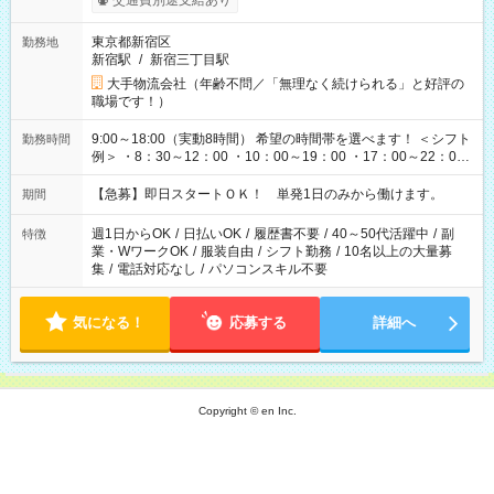
交通費別途支給あり
東京都新宿区
勤務地
新宿駅
/
新宿三丁目駅
大手物流会社（年齢不問／「無理なく続けられる」と好評の
職場です！）
9:00～18:00（実動8時間） 希望の時間帯を選べます！ ＜シフト
勤務時間
例＞ ・8：30～12：00 ・10：00～19：00 ・17：00～22：00
・13：00～22：00 ・22：00～翌6：00 など
【急募】即日スタートＯＫ！ 単発1日のみから働けます。
期間
週1日からOK
/
日払いOK
/
履歴書不要
/
40～50代活躍中
/
副
特徴
業・WワークOK
/
服装自由
/
シフト勤務
/
10名以上の大量募
集
/
電話対応なし
/
パソコンスキル不要
気になる！
応募する
詳細へ
Copyright © en Inc.