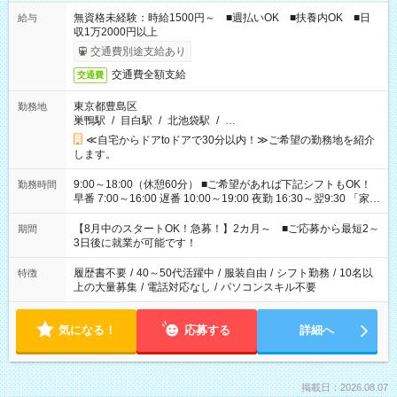
無資格未経験：時給1500円～ ■週払いOK ■扶養内OK ■日
給与
収1万2000円以上
交通費別途支給あり
交通費全額支給
交通費
東京都豊島区
勤務地
巣鴨駅
/
目白駅
/
北池袋駅
/
…
≪自宅からドアtoドアで30分以内！≫ご希望の勤務地を紹介
します。
9:00～18:00（休憩60分） ■ご希望があれば下記シフトもOK！
勤務時間
早番 7:00～16:00 遅番 10:00～19:00 夜勤 16:30～翌9:30 「家族
と休みを合わせたい」 「余裕を持って夕飯の準備がしたい」
「できれば残業はしたくない」 など、ご希望を教えてください
【8月中のスタートOK！急募！】2カ月～ ■ご応募から最短2～
期間
ね。 ※Wワーク希望の方へ 今ご覧のお仕事で希望する勤務時間
3日後に就業が可能です！
と、もう1つのお仕事の勤務時間。 合計で週40時間を超える場
合は応募できません。
履歴書不要
/
40～50代活躍中
/
服装自由
/
シフト勤務
/
10名以
特徴
上の大量募集
/
電話対応なし
/
パソコンスキル不要
気になる！
応募する
詳細へ
掲載日：2026.08.07