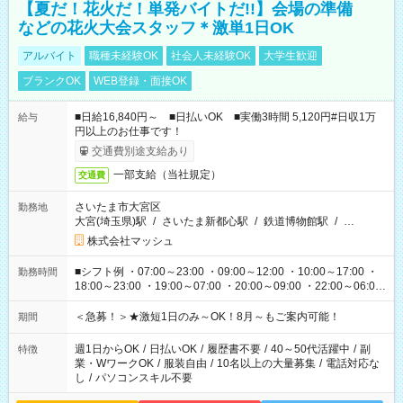
【夏だ！花火だ！単発バイトだ!!】会場の準備
などの花火大会スタッフ＊激単1日OK
アルバイト
職種未経験OK
社会人未経験OK
大学生歓迎
ブランクOK
WEB登録・面接OK
■日給16,840円～ ■日払いOK ■実働3時間 5,120円#日収1万
給与
円以上のお仕事です！
交通費別途支給あり
一部支給（当社規定）
交通費
さいたま市大宮区
勤務地
大宮(埼玉県)駅
/
さいたま新都心駅
/
鉄道博物館駅
/
…
株式会社マッシュ
■シフト例 ・07:00～23:00 ・09:00～12:00 ・10:00～17:00 ・
勤務時間
18:00～23:00 ・19:00～07:00 ・20:00～09:00 ・22:00～06:00
etc ★最短3時間で5,120円のお仕事から／15時間で2万円近く稼
げるお仕事も！ ご希望のお時間に合わせてご紹介！ ※シフトは
＜急募！＞★激短1日のみ～OK！8月～もご案内可能！
期間
現場によって異なります。 ※勿論、休憩時間はあるのでご安心
ください！
週1日からOK
/
日払いOK
/
履歴書不要
/
40～50代活躍中
/
副
特徴
業・WワークOK
/
服装自由
/
10名以上の大量募集
/
電話対応な
し
/
パソコンスキル不要