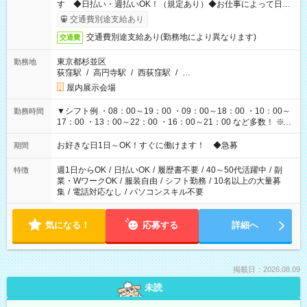
す ◆日払い・週払いOK！（規定あり）◆お仕事によって日給
も異なります
交通費別途支給あり
交通費別途支給あり(勤務地により異なります)
交通費
東京都杉並区
勤務地
荻窪駅
/
高円寺駅
/
西荻窪駅
/
…
屋内展示会場
▼シフト例 ・08：00～19：00 ・09：00～18：00 ・10：00～
勤務時間
17：00 ・13：00～22：00 ・16：00～21：00 など多数！ ※お
仕事により勤務時間が異なります
お好きな日1日～OK！すぐに働けます！ ◆急募
期間
週1日からOK
/
日払いOK
/
履歴書不要
/
40～50代活躍中
/
副
特徴
業・WワークOK
/
服装自由
/
シフト勤務
/
10名以上の大量募
集
/
電話対応なし
/
パソコンスキル不要
気になる！
応募する
詳細へ
掲載日：2026.08.09
未読