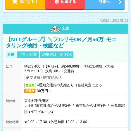
気になる！
応募する
詳細へ
掲載日：2026.08.08
未読
【NTTグループ】＼フルリモOK／月56万↑モニ
タリング検討・検証など
派遣
ブランクOK
WEB登録・面接OK
時給3,400円【月収例】約569,000円（時給3,400円×実働
給与
7.50h×21日+残業10h）+交通費
交通費別途支給あり
○通勤交通費の支給あり（当社規定による）
交通費
30万円～
月収例
東京都千代田区
勤務地
大手町(東京都)駅から徒歩2分
/
東京駅から徒歩8分
/
三越前駅
●NTTグループ●
★9:00～17:30（休憩時間 12:00～13:00）
勤務時間