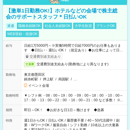
【激単1日勤務OK!】ホテルなどの会場で株主総
会のサポートスタッフ＊日払いOK
派遣
職種未経験OK
社会人未経験OK
大学生歓迎
ブランクOK
WEB登録・面接OK
日給1万5000円～※実働5時間で日給7000円のお仕事もありま
給与
す ◆日払い・週払いOK！（規定あり）◆お仕事によって日給
も異なります
交通費別途支給あり
交通費別途支給あり(勤務地により異なります)
交通費
東京都墨田区
勤務地
錦糸町駅
/
押上駅
/
両国駅
/
…
イベント会場
▼シフト例 ・08：00～19：00 ・09：00～18：00 ・10：00～
勤務時間
17：00 ・13：00～22：00 ・16：00～21：00 など多数！ ※お
仕事により勤務時間が異なります
即日～OK！ ◆お好きな日1日～働けます ◆急募
期間
週1日からOK
/
日払いOK
/
履歴書不要
/
40～50代活躍中
/
副
特徴
業・WワークOK
/
服装自由
/
シフト勤務
/
10名以上の大量募
集
/
電話対応なし
/
パソコンスキル不要