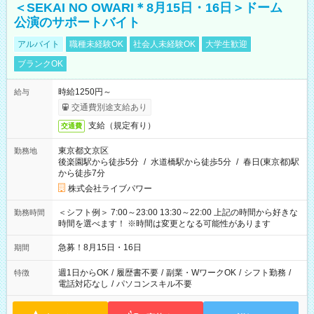
＜SEKAI NO OWARI＊8月15日・16日＞ドーム
公演のサポートバイト
アルバイト
職種未経験OK
社会人未経験OK
大学生歓迎
ブランクOK
時給1250円～
給与
交通費別途支給あり
支給（規定有り）
交通費
東京都文京区
勤務地
後楽園駅から徒歩5分
/
水道橋駅から徒歩5分
/
春日(東京都)駅
から徒歩7分
株式会社ライブパワー
＜シフト例＞ 7:00～23:00 13:30～22:00 上記の時間から好きな
勤務時間
時間を選べます！ ※時間は変更となる可能性があります
急募！8月15日・16日
期間
週1日からOK
/
履歴書不要
/
副業・WワークOK
/
シフト勤務
/
特徴
電話対応なし
/
パソコンスキル不要