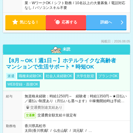
業・WワークOK
/
シフト勤務
/
10名以上の大量募集
/
電話対応
なし
/
パソコンスキル不要
気になる！
応募する
詳細へ
掲載日：2026.08.05
未読
【8月～OK！週1日～】ホテルライクな高齢者
マンションで生活サポート＊時短OK
派遣
職種未経験OK
社会人未経験OK
大学生歓迎
ブランクOK
WEB登録・面接OK
無資格未経験：時給1250円～ 経験者：時給1350円～★日払い
給与
／週払い制度あり（月払いも選べます）※稼働開始時は手続き完
了次第のお支払いとなります。
交通費別途支給あり
交通費全額支給※規定有
交通費
香川県高松市
勤務地
太田(香川県)駅
/
仏生山駅
/
潟元駅
/
…