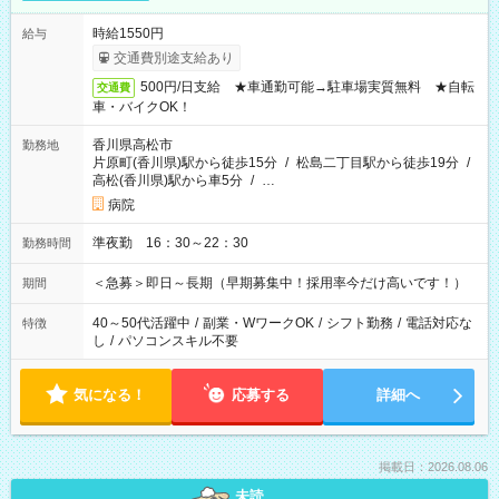
時給1550円
給与
交通費別途支給あり
500円/日支給 ★車通勤可能→駐車場実質無料 ★自転
交通費
車・バイクOK！
香川県高松市
勤務地
片原町(香川県)駅から徒歩15分
/
松島二丁目駅から徒歩19分
/
高松(香川県)駅から車5分
/
…
病院
準夜勤 16：30～22：30
勤務時間
＜急募＞即日～長期（早期募集中！採用率今だけ高いです！）
期間
40～50代活躍中
/
副業・WワークOK
/
シフト勤務
/
電話対応な
特徴
し
/
パソコンスキル不要
気になる！
応募する
詳細へ
掲載日：2026.08.06
未読