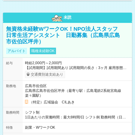
未読
無資格未経験WワークOK！NPO法人スタッフ
日常生活アシスタント 日勤募集（広島県広島
市佐伯区坪井）
アルバイト
職種未経験OK
時給2,000円～2,000円
給与
【試用期間】試用期間あり 試用期間の長さ：3ヶ月 雇用形態、
給与は本採用時と同じです。
交通費別途支給あり
広島市佐伯区
勤務地
広島県広島市佐伯区坪井（最寄り駅：広島電鉄2系統宮島線
楽々園駅）
（特定）広域協会 CILあき
シフト制
勤務時間
1日あたりの実働時間：最大8時間/日 シフト例 勤務時間（日
勤）・8時～18時 （実働時間8時間 待機休憩2時間）（日勤1回
あたりの給与 2万円）
副業・WワークOK
特徴