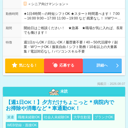
＜シニア向けマンション＞
★1日4時間～の時短シフトOK ★スタート時間選べます！ 7:00
勤務時間
～16:00 9:00～17:00 11:00～19:00 など 残業なし！ ※Wワーク
の場合、他のお仕事と合わせ週40時間超の就業はご案内できま
せん ※法令に基づき、週20時間以上勤務は社会保険への加入対
開始日はご相談ください！ ★急募 ★職場が気に入れば、長期
期間
象となります ※労働者派遣法（日雇い派遣の原則禁止）によ
でも働けます！
り、短時間・短期間の就業はご案内が難しい場合があります
週1日からOK
/
日払いOK
/
履歴書不要
/
40～50代活躍中
/
副
特徴
業・WワークOK
/
服装自由
/
シフト勤務
/
10名以上の大量募
集
/
電話対応なし
/
パソコンスキル不要
気になる！
応募する
詳細へ
掲載日：2026.08.07
未読
【週1日OK！】夕方だけちょこっと＊病院内で
お掃除や消毒など＊車通勤OK！
派遣
職種未経験OK
社会人未経験OK
大学生歓迎
ブランクOK
WEB登録・面接OK