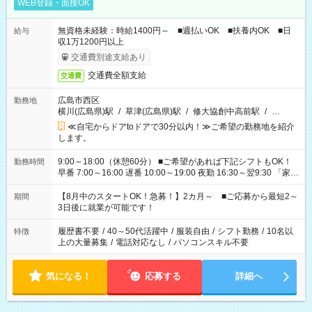
WEB登録・面接OK
無資格未経験：時給1400円～ ■週払いOK ■扶養内OK ■日
給与
収1万1200円以上
交通費別途支給あり
交通費全額支給
交通費
広島市西区
勤務地
横川(広島県)駅
/
草津(広島県)駅
/
修大協創中高前駅
/
…
≪自宅からドアtoドアで30分以内！≫ご希望の勤務地を紹介
します。
9:00～18:00（休憩60分） ■ご希望があれば下記シフトもOK！
勤務時間
早番 7:00～16:00 遅番 10:00～19:00 夜勤 16:30～翌9:30 「家族
と休みを合わせたい」 「余裕を持って夕飯の準備がしたい」
「できれば残業はしたくない」 など、ご希望を教えてください
【8月中のスタートOK！急募！】2カ月～ ■ご応募から最短2～
期間
ね。 ※Wワーク希望の方へ 今ご覧のお仕事で希望する勤務時間
3日後に就業が可能です！
と、もう1つのお仕事の勤務時間。 合計で週40時間を超える場
合は応募できません。
履歴書不要
/
40～50代活躍中
/
服装自由
/
シフト勤務
/
10名以
特徴
上の大量募集
/
電話対応なし
/
パソコンスキル不要
気になる！
応募する
詳細へ