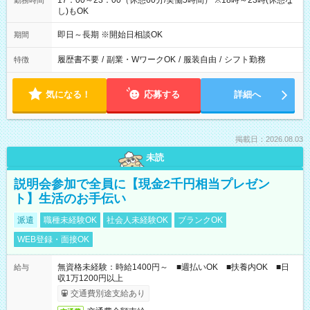
17：00～23：00（休憩60分/実働5時間） ※18時～23時(休憩な
勤務時間
し)もOK
即日～長期 ※開始日相談OK
期間
履歴書不要
/
副業・WワークOK
/
服装自由
/
シフト勤務
特徴
気になる！
応募する
詳細へ
掲載日：2026.08.03
未読
説明会参加で全員に【現金2千円相当プレゼン
ト】生活のお手伝い
派遣
職種未経験OK
社会人未経験OK
ブランクOK
WEB登録・面接OK
無資格未経験：時給1400円～ ■週払いOK ■扶養内OK ■日
給与
収1万1200円以上
交通費別途支給あり