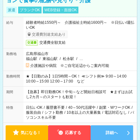
ョンで食事の配膳や見守り＊介護
派遣
ブランクOK
WEB登録・面接OK
経験者時給1550円～ 介護福祉士時給1600円～ ※日払い/週払
給与
いOK
交通費別途支給あり
交通費全額支給
交通費
広島県福山市
勤務地
福山駅
/
東福山駅
/
松永駅
/
…
介護施設や病院 ※ご自宅近辺からご案内可能
★【日勤のみ】1日5時間～OK！ ≪シフト例≫ 9:00～14:00
勤務時間
10:00～15:00 12:00～17:00 など
【急募】即日勤務OK！中旬～など開始日相談可 ★まずはお試
期間
し2カ月～のスタートも歓迎！
日払いOK
/
履歴書不要
/
40～50代活躍中
/
副業・WワークOK
/
特徴
服装自由
/
シフト勤務
/
10名以上の大量募集
/
電話対応なし
/
パ
ソコンスキル不要
気になる！
応募する
詳細へ