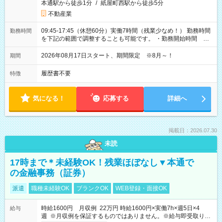
本通駅から徒歩1分
/
紙屋町西駅から徒歩5分
不動産業
09:45-17:45（休憩60分）実働7時間（残業少なめ！） 勤務時間
勤務時間
を下記の範囲で調整することも可能です。 ・勤務開始時間
09:45～12:30 ・勤務終了時間 15:45～18:30 ・実働 05:00～
07:45
2026年08月17日スタート、期間限定 ※8月～！
期間
履歴書不要
特徴
気になる！
応募する
詳細へ
掲載日：2026.07.30
未読
17時まで＊未経験OK！残業ほぼなし▼本通で
の金融事務（証券）
派遣
職種未経験OK
ブランクOK
WEB登録・面接OK
時給1600円 月収例 22万円 時給1600円×実働7h×週5日×4
給与
週 ※月収例を保証するものではありません。※給与即受取りサ