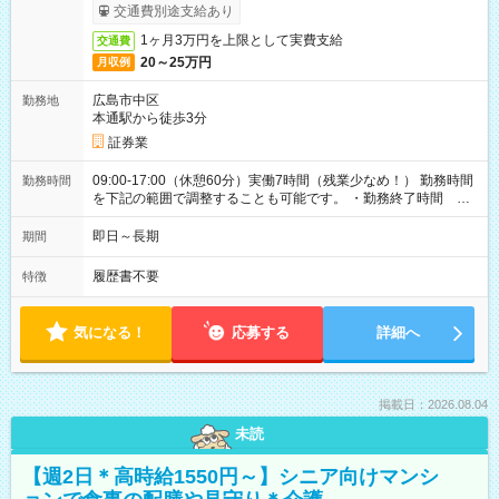
ービス利用可（利用条件有）
交通費別途支給あり
1ヶ月3万円を上限として実費支給
交通費
20～25万円
月収例
広島市中区
勤務地
本通駅から徒歩3分
証券業
09:00-17:00（休憩60分）実働7時間（残業少なめ！） 勤務時間
勤務時間
を下記の範囲で調整することも可能です。 ・勤務終了時間
15:30～17:00 ・実働 05:30～07:00
即日～長期
期間
履歴書不要
特徴
気になる！
応募する
詳細へ
掲載日：2026.08.04
未読
【週2日＊高時給1550円～】シニア向けマンシ