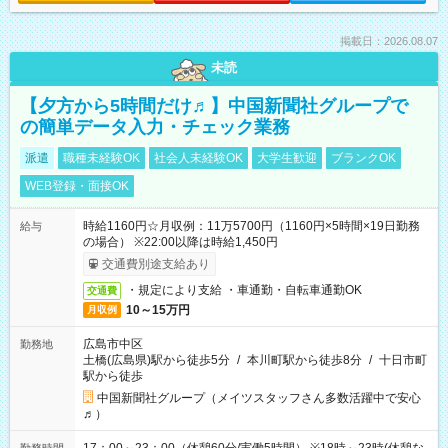
掲載日：2026.08.07
未読
【夕方から5時間だけ♬】中国新聞社グループで
の簡単データ入力・チェック業務
派遣
職種未経験OK
社会人未経験OK
大学生歓迎
ブランクOK
WEB登録・面接OK
時給1160円☆月収例：11万5700円（1160円×5時間×19日勤務
給与
の場合） ※22:00以降は時給1,450円
交通費別途支給あり
・規定により支給 ・車通勤・自転車通勤OK
交通費
10～15万円
月収例
広島市中区
勤務地
土橋(広島県)駅から徒歩5分
/
本川町駅から徒歩8分
/
十日市町
駅から徒歩
中国新聞社グループ（メイツスタッフさん多数活躍中で安心
♬）