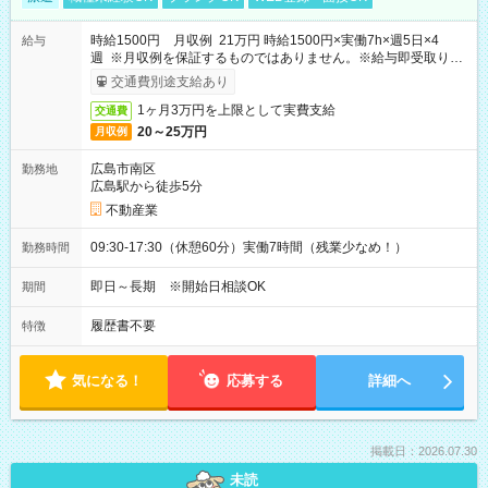
時給1500円 月収例 21万円 時給1500円×実働7h×週5日×4
給与
週 ※月収例を保証するものではありません。※給与即受取りサ
ービス利用可（利用条件有）
交通費別途支給あり
1ヶ月3万円を上限として実費支給
交通費
20～25万円
月収例
広島市南区
勤務地
広島駅から徒歩5分
不動産業
09:30-17:30（休憩60分）実働7時間（残業少なめ！）
勤務時間
即日～長期 ※開始日相談OK
期間
履歴書不要
特徴
気になる！
応募する
詳細へ
掲載日：2026.07.30
未読