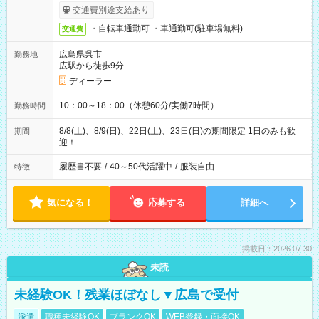
交通費別途支給あり
・自転車通勤可 ・車通勤可(駐車場無料)
交通費
広島県呉市
勤務地
広駅から徒歩9分
ディーラー
10：00～18：00（休憩60分/実働7時間）
勤務時間
8/8(土)、8/9(日)、22日(土)、23日(日)の期間限定 1日のみも歓
期間
迎！
履歴書不要
/
40～50代活躍中
/
服装自由
特徴
気になる！
応募する
詳細へ
掲載日：2026.07.30
未読
未経験OK！残業ほぼなし▼広島で受付
派遣
職種未経験OK
ブランクOK
WEB登録・面接OK