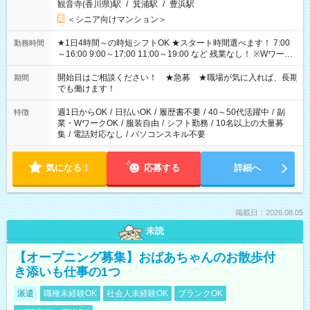
観音寺(香川県)駅
/
箕浦駅
/
豊浜駅
＜シニア向けマンション＞
★1日4時間～の時短シフトOK ★スタート時間選べます！ 7:00
勤務時間
～16:00 9:00～17:00 11:00～19:00 など 残業なし！ ※Wワーク
の場合、他のお仕事と合わせ週40時間超の就業はご案内できま
せん ※法令に基づき、週20時間以上勤務は社会保険への加入対
開始日はご相談ください！ ★急募 ★職場が気に入れば、長期
期間
象となります ※労働者派遣法（日雇い派遣の原則禁止）によ
でも働けます！
り、短時間・短期間の就業はご案内が難しい場合があります
週1日からOK
/
日払いOK
/
履歴書不要
/
40～50代活躍中
/
副
特徴
業・WワークOK
/
服装自由
/
シフト勤務
/
10名以上の大量募
集
/
電話対応なし
/
パソコンスキル不要
気になる！
応募する
詳細へ
掲載日：2026.08.05
未読
【オープニング募集】おばあちゃんのお散歩付
き添いも仕事の1つ
派遣
職種未経験OK
社会人未経験OK
ブランクOK