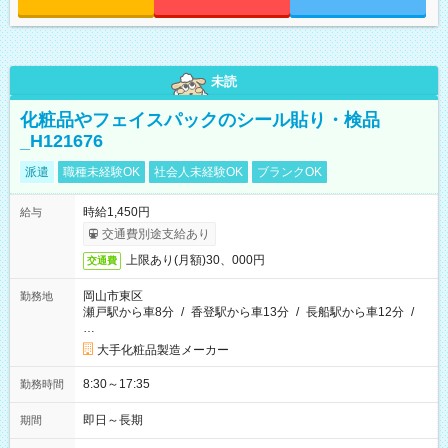
未読
化粧品やフェイスパックのシール貼り・検品
_H121676
派遣
職種未経験OK
社会人未経験OK
ブランクOK
時給1,450円
給与
交通費別途支給あり
上限あり(月額)30、000円
交通費
岡山市東区
勤務地
瀬戸駅から車8分
/
香登駅から車13分
/
長船駅から車12分
/
…
大手化粧品製造メーカー
8:30～17:35
勤務時間
即日～長期
期間