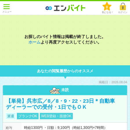
0
メニュー
気になる！
ログイン
お探しのバイト情報は掲載が終了しました。
ホーム
より再度アクセスしてください。
あなたの閲覧履歴からのオススメ
掲載日：2026.08.04
未読
【単発】呉市広／8／8・9・22・23日＊自動車
ディーラーでの受付・1日でもＯＫ
派遣
ブランクOK
WEB登録・面接OK
時給1300円 ・日額：9,100円（時給1,300円×7時間）
給与