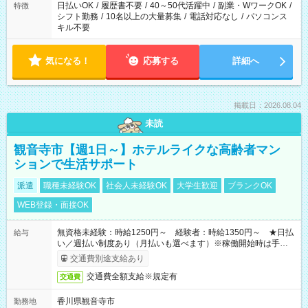
日払いOK
/
履歴書不要
/
40～50代活躍中
/
副業・WワークOK
/
特徴
シフト勤務
/
10名以上の大量募集
/
電話対応なし
/
パソコンス
キル不要
気になる！
応募する
詳細へ
掲載日：2026.08.04
未読
観音寺市【週1日～】ホテルライクな高齢者マン
ションで生活サポート
派遣
職種未経験OK
社会人未経験OK
大学生歓迎
ブランクOK
WEB登録・面接OK
無資格未経験：時給1250円～ 経験者：時給1350円～ ★日払
給与
い／週払い制度あり（月払いも選べます）※稼働開始時は手続き
完了次第のお支払いとなります。
交通費別途支給あり
交通費全額支給※規定有
交通費
香川県観音寺市
勤務地