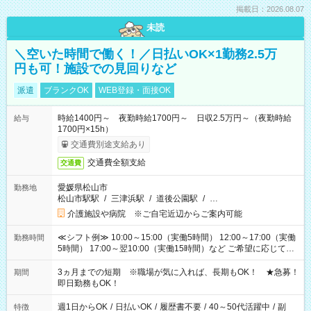
掲載日：2026.08.07
未読
＼空いた時間で働く！／日払いOK×1勤務2.5万
円も可！施設での見回りなど
派遣
ブランクOK
WEB登録・面接OK
時給1400円～ 夜勤時給1700円～ 日収2.5万円～（夜勤時給
給与
1700円×15h）
交通費別途支給あり
交通費全額支給
交通費
愛媛県松山市
勤務地
松山市駅駅
/
三津浜駅
/
道後公園駅
/
…
介護施設や病院 ※ご自宅近辺からご案内可能
≪シフト例≫ 10:00～15:00（実働5時間） 12:00～17:00（実働
勤務時間
5時間） 17:00～翌10:00（実働15時間）など ご希望に応じて、
働く時間は調整できます！ お気軽に担当へ相談ください！
3ヵ月までの短期 ※職場が気に入れば、長期もOK！ ★急募！
期間
即日勤務もOK！
週1日からOK
/
日払いOK
/
履歴書不要
/
40～50代活躍中
/
副
特徴