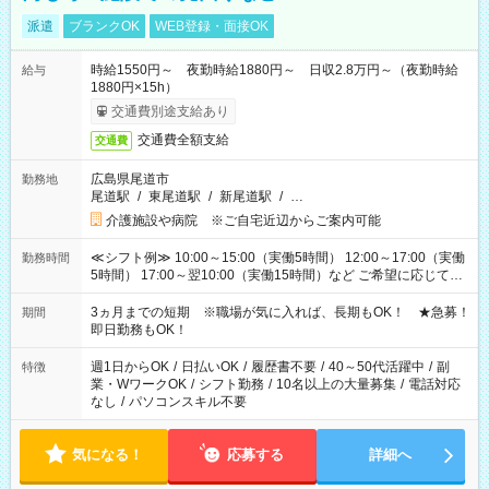
派遣
ブランクOK
WEB登録・面接OK
時給1550円～ 夜勤時給1880円～ 日収2.8万円～（夜勤時給
給与
1880円×15h）
交通費別途支給あり
交通費全額支給
交通費
広島県尾道市
勤務地
尾道駅
/
東尾道駅
/
新尾道駅
/
…
介護施設や病院 ※ご自宅近辺からご案内可能
≪シフト例≫ 10:00～15:00（実働5時間） 12:00～17:00（実働
勤務時間
5時間） 17:00～翌10:00（実働15時間）など ご希望に応じて、
働く時間は調整できます！ お気軽に担当へ相談ください！
3ヵ月までの短期 ※職場が気に入れば、長期もOK！ ★急募！
期間
即日勤務もOK！
週1日からOK
/
日払いOK
/
履歴書不要
/
40～50代活躍中
/
副
特徴
業・WワークOK
/
シフト勤務
/
10名以上の大量募集
/
電話対応
なし
/
パソコンスキル不要
気になる！
応募する
詳細へ