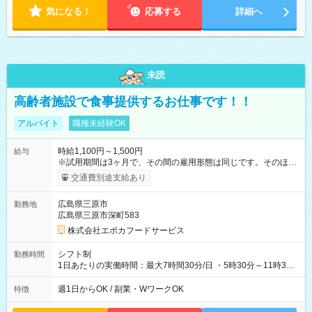
気になる！
応募する
詳細へ
未読
高齢者施設で食事提供するお仕事です！！
アルバイト
職種未経験OK
時給1,100円～1,500円
給与
※試用期間は3ヶ月で、その間の雇用形態は同じです。そのほか
の条件に変更はありません。 早朝手当有 【試用期間】試用期間
交通費別途支給あり
あり 試用期間の長さ：3ヶ月 雇用形態、給与は本採用時と同じ
です。
広島県三原市
勤務地
広島県三原市深町583
株式会社エポカフードサービス
シフト制
勤務時間
1日あたりの実働時間：最大7時間30分/日 ・5時30分～11時30
分 （休憩１５分） ・5時30分～14時00分 （休憩６０分）
週1日からOK / 副業・WワークOK
特徴