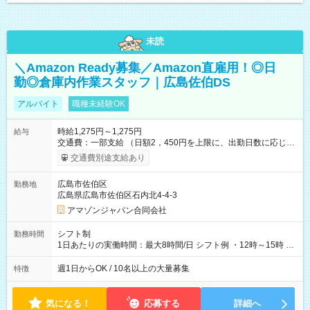
未読
＼Amazon Ready募集／Amazon直雇用！◎日
勤◎倉庫内作業スタッフ｜広島佐伯DS
アルバイト
職種未経験OK
時給1,275円～1,275円
給与
交通費：一部支給 （日額2，450円を上限に、出勤日数に応じて
実費支給） ※22:00～翌5:00までは時給25%UP！ ■給与前払い
交通費別途支給あり
制度あり ※前払い額の上限あり、手数料無料（Amazon負担）
そのほか所定の条件が適用されます 【試用期間】試用期間なし
広島市佐伯区
勤務地
広島県広島市佐伯区石内北4-4-3
アマゾンジャパン合同会社
シフト制
勤務時間
1日あたりの実働時間：最大8時間/日 シフト例 ・12時～15時 入
社後、就業可能シフトをご確認の上、申請してください。
週1日からOK / 10名以上の大量募集
特徴
気になる！
応募する
詳細へ