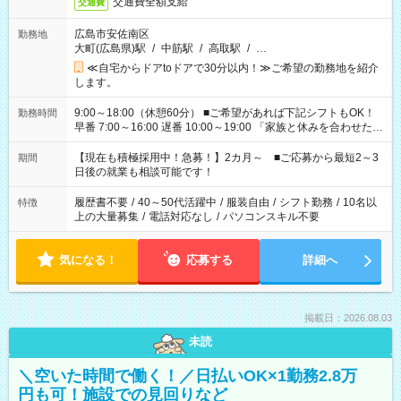
交通費全額支給
交通費
広島市安佐南区
勤務地
大町(広島県)駅
/
中筋駅
/
高取駅
/
…
≪自宅からドアtoドアで30分以内！≫ご希望の勤務地を紹介
します。
9:00～18:00（休憩60分） ■ご希望があれば下記シフトもOK！
勤務時間
早番 7:00～16:00 遅番 10:00～19:00 「家族と休みを合わせた
い」 「余裕を持って夕飯の準備がしたい」 「できれば残業はし
たくない」 など、ご希望を教えてくださいね。 ※Wワーク希望
【現在も積極採用中！急募！】2カ月～ ■ご応募から最短2～3
期間
の方へ 今ご覧のお仕事で希望する勤務時間と、もう1つのお仕事
日後の就業も相談可能です！
の勤務時間。 合計で週40時間を超える場合は応募できません。
履歴書不要
/
40～50代活躍中
/
服装自由
/
シフト勤務
/
10名以
特徴
上の大量募集
/
電話対応なし
/
パソコンスキル不要
気になる！
応募する
詳細へ
掲載日：2026.08.03
未読
＼空いた時間で働く！／日払いOK×1勤務2.8万
円も可！施設での見回りなど