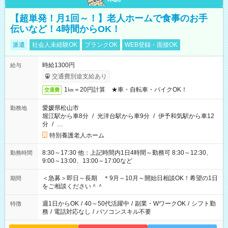
【超単発！月1回～！】老人ホームで食事のお手
伝いなど！4時間からOK！
派遣
社会人未経験OK
ブランクOK
WEB登録・面接OK
時給1300円
給与
交通費別途支給あり
1㎞＝20円計算 ★車・自転車・バイクOK！
交通費
愛媛県松山市
勤務地
堀江駅から車8分
/
光洋台駅から車9分
/
伊予和気駅から車12
分
/
…
特別養護老人ホーム
8:30～17:30 他：上記時間内1日4時間～勤務可 8:30～12:30、
勤務時間
9:00～13:00、13:00～17:00など
＜急募＞即日～長期 ＊9月～10月～開始日相談OK！希望の1日
期間
をご相談ください＾＾
週1日からOK
/
40～50代活躍中
/
副業・WワークOK
/
シフト勤
特徴
務
/
電話対応なし
/
パソコンスキル不要