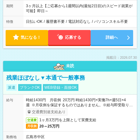
3ヶ月以上【ご応募から1週間以内(最短2日目)のスピード就業が
期間
可能】即日～
日払いOK
/
履歴書不要
/
電話対応なし
/
パソコンスキル不要
特徴
気になる！
応募する
詳細へ
掲載日：2026.07.30
未読
残業ほぼなし▼本通で一般事務
派遣
ブランクOK
WEB登録・面接OK
時給1430円 月収例 20万円 時給1430円×実働7h×週5日×4
給与
週 ※月収例を保証するものではありません。※給与即受取りサ
ービス利用可（利用条件有）
交通費別途支給あり
1ヶ月3万円を上限として実費支給
交通費
20～25万円
月収例
広島市中区
勤務地