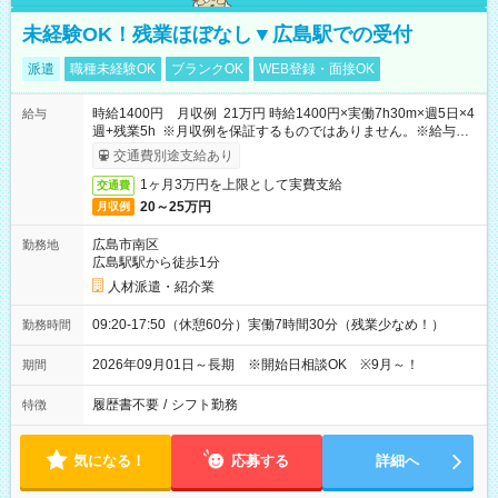
未経験OK！残業ほぼなし▼広島駅での受付
派遣
職種未経験OK
ブランクOK
WEB登録・面接OK
時給1400円 月収例 21万円 時給1400円×実働7h30m×週5日×4
給与
週+残業5h ※月収例を保証するものではありません。※給与即
受取りサービス利用可（利用条件有）
交通費別途支給あり
1ヶ月3万円を上限として実費支給
交通費
20～25万円
月収例
広島市南区
勤務地
広島駅駅から徒歩1分
人材派遣・紹介業
09:20-17:50（休憩60分）実働7時間30分（残業少なめ！）
勤務時間
2026年09月01日～長期 ※開始日相談OK ※9月～！
期間
履歴書不要
/
シフト勤務
特徴
気になる！
応募する
詳細へ