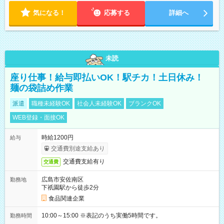
気になる！
応募する
詳細へ
未読
座り仕事！給与即払いOK！駅チカ！土日休み！
麺の袋詰め作業
派遣
職種未経験OK
社会人未経験OK
ブランクOK
WEB登録・面接OK
時給1200円
給与
交通費別途支給あり
交通費支給有り
交通費
広島市安佐南区
勤務地
下祇園駅から徒歩2分
食品関連企業
10:00～15:00 ※表記のうち実働5時間です。
勤務時間