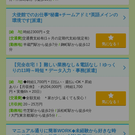
大使館でのお仕事*秘書+チームアドミ*英語メインの
環境です[派遣]
[給 与]
時給2300円＋交
[交通費]
交通費支給有(1ヶ月の定期代支給/規定有)
気になる！
[勤務地]
半蔵門駅から徒歩7分
/
麹町駅から徒歩12
分
【完全在宅！】難しい業務なし＆電話なし！ゆっく
りの11時～時短＊データ入力・事務[派遣]
[給 与]
◆時給1,700円＊日払い・週払いOK＊昇給
あり♪【月収例】 ・約204,000円 （時給1,700
円 × 実働6h × 20日）
[交通費]
◆全額支給 ＊家が少し遠くても安心！
気になる！
[月収例]
20～25万円
[勤務地]
竹芝駅から徒歩2分
/
浜松町駅から徒歩4分
/
大門(東京都)駅から徒歩5分
/
…
マニュアル通りに簡単WORK◆未経験から好きな時