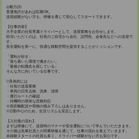
◎魅力(3)
普通免許があれば応募OK。
送迎経験がない方も、研修を通じて安心してスタートできます。
【仕事内容】
大手企業の社長専属ドライバーとして、送迎業務をお任せします。
担当いただくのは、社長のご自宅から会社、訪問先、会食先などへの送迎で
す。
安全運転を第一に、快適な移動空間を提供することがミッションです。
「運転が好き」
「落ち着いた環境で働きたい」
「最後の転職先を探している」
そんな方に向いている仕事です。
▽具体的には
・社長の送迎業務
・車両の日常点検、洗車、清掃
・運行ルートの確認
・待機時の簡単な庶務対応
※長距離配送や荷物の積み下ろしはありません。
※日勤中心のため、生活リズムも安定します。
【入社後の流れ】
まずは研修にて、送迎時のマナーや安全運転について学んでいただきます。
その後は先輩社員との同乗研修を通じて、仕事の流れを覚えていきます。
未経験スタートの社員も多く、ドライバー経験がない方も安心です。