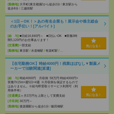
[勤務地]
大手町(東京都)駅から徒歩2分
/
東京駅から
徒歩8分
/
三越前駅
＜1日～OK！＞あの有名企業も！展示会や株主総会
のお手伝い！[アルバイト]
[給 与]
■日給16,840円～ ■日払いOK ■実働3時
間5,120円のお仕事あります！
[交通費]
一部支給
気になる！
[勤務地]
東京駅
/
水道橋駅
/
有楽町駅
/
…
【在宅勤務OK】時給4000円！残業ほぼなし▼製薬メ
ーカーで治験関連[派遣]
[給 与]
時給4000円 月収例 58万円 時給4000円×
実働7h15m×週5日×4週 ※月収例を保証するもので
はありません。※給与即受取りサービス利用可（利
用条件有）
気になる！
[交通費]
1ヶ月3万円を上限として実費支給
[月収例]
30万円～
[勤務地]
後楽園駅から徒歩1分
/
飯田橋駅