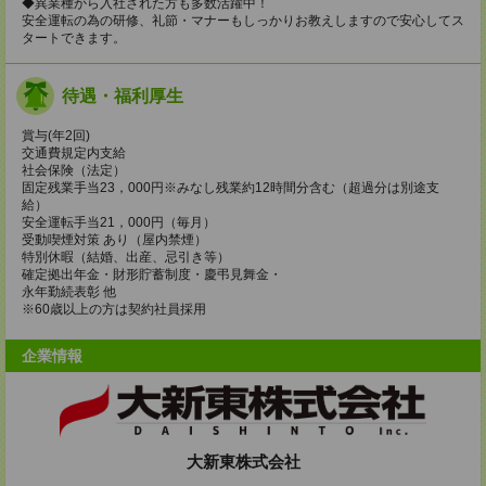
◆異業種から入社された方も多数活躍中！
安全運転の為の研修、礼節・マナーもしっかりお教えしますので安心してス
タートできます。
待遇・福利厚生
賞与(年2回)
交通費規定内支給
社会保険（法定）
固定残業手当23，000円※みなし残業約12時間分含む（超過分は別途支
給）
安全運転手当21，000円（毎月）
受動喫煙対策 あり（屋内禁煙）
特別休暇（結婚、出産、忌引き等）
確定拠出年金・財形貯蓄制度・慶弔見舞金・
永年勤続表彰 他
※60歳以上の方は契約社員採用
企業情報
大新東株式会社