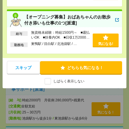
[交通費]
交通費全額支給
気になる！
[勤務地]
巣鴨駅
/
目白駅
/
北池袋駅
/
…
【オープニング募集】おばあちゃんのお散歩
【在宅勤務OK】時給3300円！水道橋での総務事務
付き添いも仕事の1つ[派遣]
[派遣]
無資格未経験：時給1500円～ ■週払
給与
[給 与]
時給3300円 月収例 54万円 時給3300円×
いOK ■扶養内OK ■日収1万2000円
実働7h40m×週5日×4週+残業10h ※月収例を保証す
以上
巣鴨駅 / 目白駅 / 北池袋駅 / …
気になる!
勤務地
るものではありません。
[交通費]
1ヶ月3万円を上限として実費支給
気になる！
[月収例]
30万円～
[勤務地]
水道橋駅から徒歩7分
/
九段下駅から徒歩4
スキップ
どちらも気になる！
分
/
飯田橋駅
しばらく表示しない
池袋/在宅！＼高時給2000円／社員の健康を支える人
事サポート[派遣]
[給 与]
時給2000円 月収例 280,000円+残業代
[交通費]
全額支給
[月収例]
25～30万円
気になる！
[勤務地]
池袋駅から徒歩1分
/
東池袋駅から徒歩6分