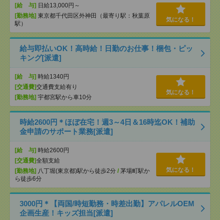
[給 与]
日給13,000円～
[勤務地]
東京都千代田区外神田（最寄り駅：秋葉原
気になる！
駅）
給与即払いOK！高時給！日勤のお仕事！梱包・ピッ
キング[派遣]
[給 与]
時給1340円
[交通費]
交通費支給有り
気になる！
[勤務地]
宇都宮駅から車10分
時給2600円＊ほぼ在宅！週3～4日＆16時迄OK！補助
金申請のサポート業務[派遣]
[給 与]
時給2600円
[交通費]
全額支給
気になる！
[勤務地]
八丁堀(東京都)駅から徒歩2分
/
茅場町駅か
ら徒歩6分
3000円＊【両国/時短勤務・時差出勤】アパレルOEM
企画生産！キッズ担当[派遣]