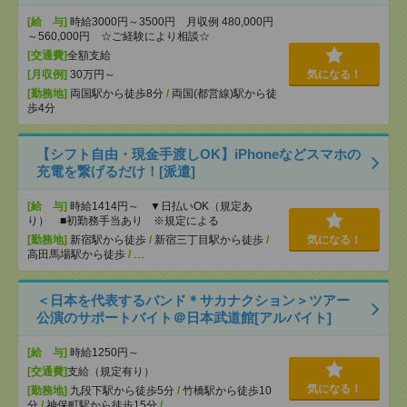
[給 与]
時給3000円～3500円 月収例 480,000円
～560,000円 ☆ご経験により相談☆
[交通費]
全額支給
[月収例]
30万円～
気になる！
[勤務地]
両国駅から徒歩8分
/
両国(都営線)駅から徒
歩4分
【シフト自由・現金手渡しOK】iPhoneなどスマホの
充電を繋げるだけ！[派遣]
[給 与]
時給1414円～ ▼日払いOK（規定あ
り） ■初勤務手当あり ※規定による
[勤務地]
新宿駅から徒歩
/
新宿三丁目駅から徒歩
/
気になる！
高田馬場駅から徒歩
/
…
＜日本を代表するバンド＊サカナクション＞ツアー
公演のサポートバイト＠日本武道館[アルバイト]
[給 与]
時給1250円～
[交通費]
支給（規定有り）
気になる！
[勤務地]
九段下駅から徒歩5分
/
竹橋駅から徒歩10
分
/
神保町駅から徒歩15分
/
…