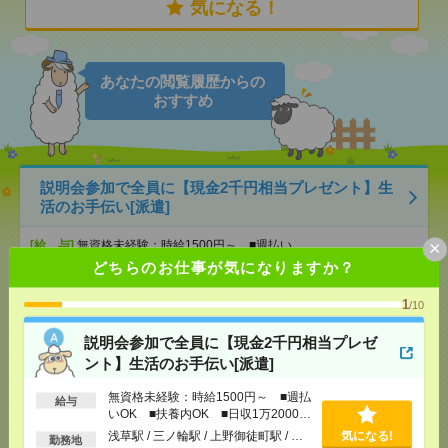
気になる！
あなたの閲覧履歴からの
おすすめ
説明会参加で全員に【現金2千円相当プレゼント】生
活のお手伝い[派遣]
×
[給 与]
無資格未経験：時給1500円～ ■週払い
OK ■扶養内OK ■日収1万2000円以上
どちらのお仕事が気になりますか？
[交通費]
交通費全額支給
気になる！
[勤務地]
浅草駅
/
三ノ輪駅
/
上野御徒町駅
/
…
1
/10
説明会参加で全員に【現金2千円相当プレゼ
【オープニング募集】おばあちゃんのお散歩付き添
ント】生活のお手伝い[派遣]
いも仕事の1つ[派遣]
無資格未経験：時給1500円～ ■週払
給与
[給 与]
無資格未経験：時給1500円～ ■週払い
いOK ■扶養内OK ■日収1万2000円
OK ■扶養内OK ■日収1万2000円以上
以上
浅草駅 / 三ノ輪駅 / 上野御徒町駅 / …
気になる!
勤務地