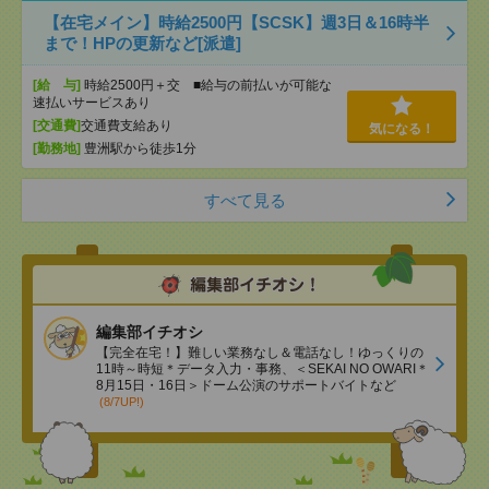
【在宅メイン】時給2500円【SCSK】週3日＆16時半
まで！HPの更新など[派遣]
[給 与]
時給2500円＋交 ■給与の前払いが可能な
速払いサービスあり
[交通費]
交通費支給あり
気になる！
[勤務地]
豊洲駅から徒歩1分
すべて見る
編集部イチオシ
【完全在宅！】難しい業務なし＆電話なし！ゆっくりの
11時～時短＊データ入力・事務、＜SEKAI NO OWARI＊
8月15日・16日＞ドーム公演のサポートバイトなど
(8/7UP!)