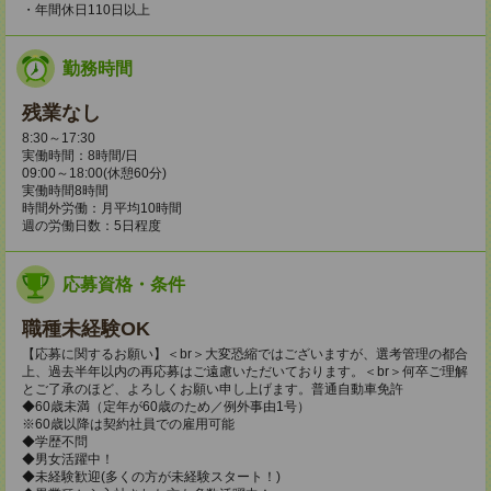
・年間休日110日以上
勤務時間
残業なし
8:30～17:30
実働時間：8時間/日
09:00～18:00(休憩60分)
実働時間8時間
時間外労働：月平均10時間
週の労働日数：5日程度
応募資格・条件
職種未経験OK
【応募に関するお願い】＜br＞大変恐縮ではございますが、選考管理の都合
上、過去半年以内の再応募はご遠慮いただいております。＜br＞何卒ご理解
とご了承のほど、よろしくお願い申し上げます。普通自動車免許
◆60歳未満（定年が60歳のため／例外事由1号）
※60歳以降は契約社員での雇用可能
◆学歴不問
◆男女活躍中！
◆未経験歓迎(多くの方が未経験スタート！)