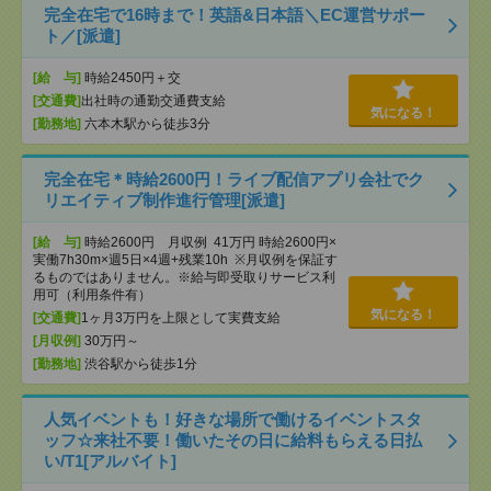
完全在宅で16時まで！英語&日本語＼EC運営サポー
ト／[派遣]
[給 与]
時給2450円＋交
[交通費]
出社時の通勤交通費支給
気になる！
[勤務地]
六本木駅から徒歩3分
完全在宅＊時給2600円！ライブ配信アプリ会社でク
リエイティブ制作進行管理[派遣]
[給 与]
時給2600円 月収例 41万円 時給2600円×
実働7h30m×週5日×4週+残業10h ※月収例を保証す
るものではありません。※給与即受取りサービス利
用可（利用条件有）
気になる！
[交通費]
1ヶ月3万円を上限として実費支給
[月収例]
30万円～
[勤務地]
渋谷駅から徒歩1分
人気イベントも！好きな場所で働けるイベントスタ
ッフ☆来社不要！働いたその日に給料もらえる日払
い/T1[アルバイト]