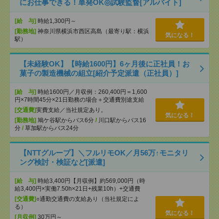
にお仕事できる！単発OK◎試験監督[アルバイト]
[給 与]
時給1,300円～
[勤務地]
神奈川県横浜市西区高島（最寄り駅：横浜
気になる！
駅）
【未経験OK】【時給1600円】6ヶ月後に正社員！お
菓子の製造機械の組立[紹介予定派遣（正社員）]
[給 与]
時給1600円／月収例：260,400円＝1,600
円×7時間45分×21日勤務の場合＋交通費別途支給
[交通費]
実費支給／当社規定あり。
気になる！
[勤務地]
鳩ケ谷駅からバス6分
/
川口駅からバス16
分
/
草加駅からバス24分
【NTTグループ】＼フルリモOK／月56万↑モニタリ
ング検討・検証など[派遣]
[給 与]
時給3,400円【月収例】約569,000円（時
給3,400円×実働7.50h×21日+残業10h）+交通費
[交通費]
○通勤交通費の支給あり（当社規定によ
る）
気になる！
[月収例]
30万円～