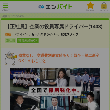
0
メニュー
気になる！
ログイン
掲載日 :2026
/
06
/
24
【正社員】企業の役員専属ドライバー(1403)
職種：
ドライバー、セールスドライバー、配送スタッフ
正社員
職種未経験OK
残業なし！交通費別途支給あり！既卒・第二新卒
OK！のおしごと