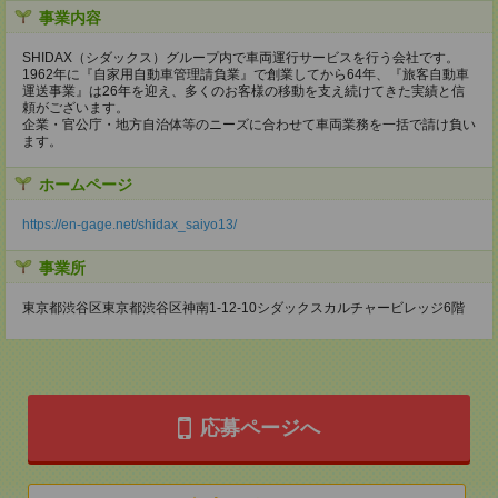
事業内容
SHIDAX（シダックス）グループ内で車両運行サービスを行う会社です。
1962年に『自家用自動車管理請負業』で創業してから64年、『旅客自動車
運送事業』は26年を迎え、多くのお客様の移動を支え続けてきた実績と信
頼がございます。
企業・官公庁・地方自治体等のニーズに合わせて車両業務を一括で請け負い
ます。
ホームページ
https://en-gage.net/shidax_saiyo13/
事業所
東京都渋谷区東京都渋谷区神南1-12-10シダックスカルチャービレッジ6階
応募ページへ