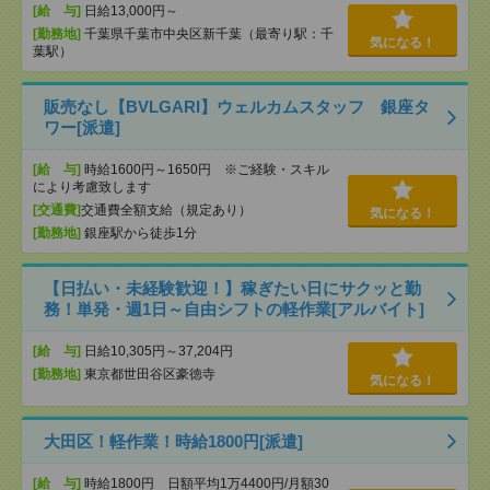
[給 与]
日給13,000円～
[勤務地]
千葉県千葉市中央区新千葉（最寄り駅：千
気になる！
葉駅）
販売なし【BVLGARI】ウェルカムスタッフ 銀座タ
ワー[派遣]
[給 与]
時給1600円～1650円 ※ご経験・スキル
により考慮致します
[交通費]
交通費全額支給（規定あり）
気になる！
[勤務地]
銀座駅から徒歩1分
【日払い・未経験歓迎！】稼ぎたい日にサクッと勤
務！単発・週1日～自由シフトの軽作業[アルバイト]
[給 与]
日給10,305円～37,204円
[勤務地]
東京都世田谷区豪徳寺
気になる！
大田区！軽作業！時給1800円[派遣]
[給 与]
時給1800円 日額平均1万4400円/月額30