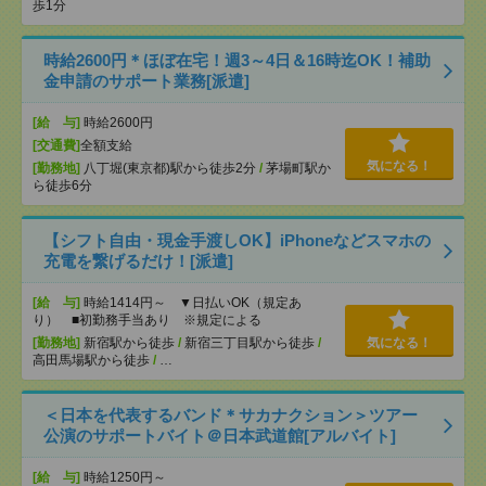
歩1分
時給2600円＊ほぼ在宅！週3～4日＆16時迄OK！補助
金申請のサポート業務[派遣]
[給 与]
時給2600円
[交通費]
全額支給
気になる！
[勤務地]
八丁堀(東京都)駅から徒歩2分
/
茅場町駅か
ら徒歩6分
【シフト自由・現金手渡しOK】iPhoneなどスマホの
充電を繋げるだけ！[派遣]
[給 与]
時給1414円～ ▼日払いOK（規定あ
り） ■初勤務手当あり ※規定による
[勤務地]
新宿駅から徒歩
/
新宿三丁目駅から徒歩
/
気になる！
高田馬場駅から徒歩
/
…
＜日本を代表するバンド＊サカナクション＞ツアー
公演のサポートバイト＠日本武道館[アルバイト]
[給 与]
時給1250円～