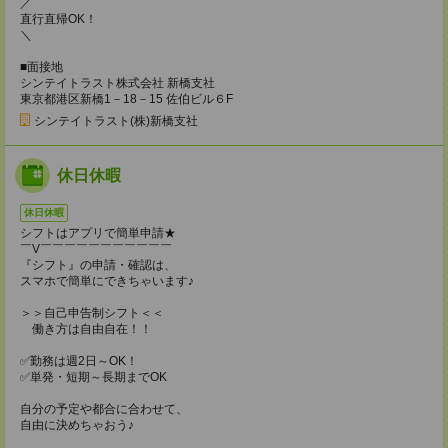
／
直行直帰OK！
＼
■面接地
シンテイトラスト株式会社 新橋支社
東京都港区新橋1－18－15 佐伯ビル６F
シンテイトラスト(株)新橋支社
休日休暇
休日休暇
シフトはアプリで簡単申請★
￣V￣￣￣￣￣￣￣￣￣￣￣
『シフト』の申請・確認は、
スマホで簡単にできちゃいます♪
＞＞自己申告制シフト＜＜
働き方は自由自在！！
✅勤務は週2日～OK！
✅単発・短期～長期までOK
自分の予定や都合に合わせて、
自由に決めちゃおう♪