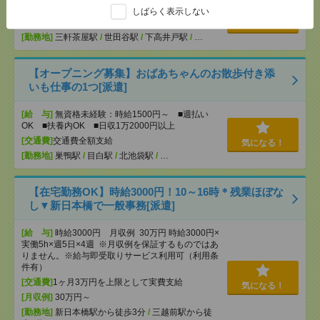
OK ■扶養内OK ■日収1万2000円以上
しばらく表示しない
[交通費]
交通費全額支給
気になる！
[勤務地]
三軒茶屋駅
/
世田谷駅
/
下高井戸駅
/
…
【オープニング募集】おばあちゃんのお散歩付き添
いも仕事の1つ[派遣]
[給 与]
無資格未経験：時給1500円～ ■週払い
OK ■扶養内OK ■日収1万2000円以上
[交通費]
交通費全額支給
気になる！
[勤務地]
巣鴨駅
/
目白駅
/
北池袋駅
/
…
【在宅勤務OK】時給3000円！10～16時＊残業ほぼな
し▼新日本橋で一般事務[派遣]
[給 与]
時給3000円 月収例 30万円 時給3000円×
実働5h×週5日×4週 ※月収例を保証するものではあ
りません。※給与即受取りサービス利用可（利用条
件有）
[交通費]
1ヶ月3万円を上限として実費支給
気になる！
[月収例]
30万円～
[勤務地]
新日本橋駅から徒歩3分
/
三越前駅から徒