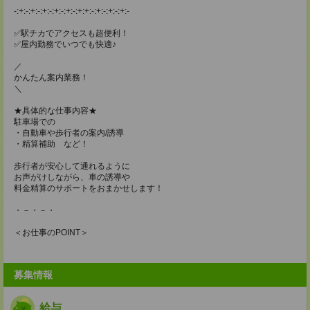
-:+:-:+:-:+:-:+:-:+:-:+:+:-:+:-:+:-:+:-
✅駅チカでアクセスも超便利！
✅屋内勤務でいつでも快適♪
／
かんたん案内業務！
＼
★具体的な仕事内容★
駐車場での
・自動車や歩行者の案内/誘導
・精算補助 など！
歩行者が安心して通れるように
お声がけしながら、車の誘導や
料金精算のサポートをおまかせします！
・－・－・
＜お仕事のPOINT＞
募集情報
給与