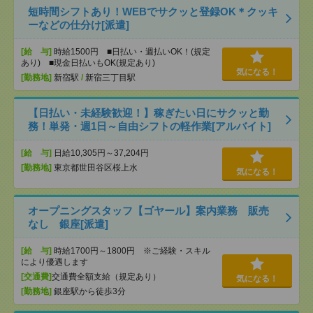
短時間シフトあり！WEBでサクッと登録OK＊クッキ
ーなどの仕分け[派遣]
[給 与]
時給1500円 ■日払い・週払いOK！(規定
あり) ■現金日払いもOK(規定あり)
気になる！
[勤務地]
新宿駅
/
新宿三丁目駅
【日払い・未経験歓迎！】稼ぎたい日にサクッと勤
務！単発・週1日～自由シフトの軽作業[アルバイト]
[給 与]
日給10,305円～37,204円
[勤務地]
東京都世田谷区桜上水
気になる！
オープニングスタッフ【ゴヤール】案内業務 販売
なし 銀座[派遣]
[給 与]
時給1700円～1800円 ※ご経験・スキル
により優遇します
[交通費]
交通費全額支給（規定あり）
気になる！
[勤務地]
銀座駅から徒歩3分