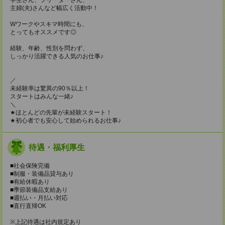
主婦(夫)さんなど幅広く活動中！
Wワークやスキマ時間にも、
とってもオススメです◎
経験、年齢、性別を問わず、
しっかり活躍できる人気のお仕事♪
／
未経験率は驚異の90％以上！
スタートはみんな一緒♪
＼
★ほとんどの先輩が未経験スタート！
★初心者でも安心して始められるお仕事♪
待遇・福利厚生
■社会保険完備
■制服・装備品貸与あり
■有給休暇あり
■季節装備品支給あり
■週払い・月払い対応
■直行直帰OK
※上記待遇は社内規定あり