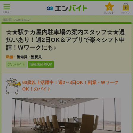
0
メニュー
気になる！
ログイン
掲載日 :2025
/
12
/
12
☆★駅チカ屋内駐車場の案内スタッフ☆★週
払いあり！週2日OK＆アプリで楽々シフト申
請！Wワークにも♪
職種：
警備員・監視員
アルバイト
職種未経験OK
60歳以上活躍中！週2～3日OK！副業・Wワーク
OK！のバイト