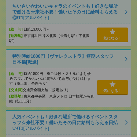
ちいさいかわいいキャラのイベントも！好きな場所
で働ける☆来社不要！働いたその日に給料もらえる
◎/T1[アルバイト]
[給 与]
日給13,000円～
[勤務地]
東京都世田谷区北沢（最寄り駅：下北沢
気になる！
駅）
特別時給1800円【ヴァレクストラ】短期スタッフ
日本橋[派遣]
[給 与]
時給1800円 ※ご経験・スキルにより優
遇 スマホでかんたんに前払いで給与が受け取れま
す（※上限、条件あり）
[交通費]
交通費全額支給（規定あり）
気になる！
[勤務地]
東京都中央区 東京メトロ 日本橋駅から直
結（徒歩1分）
人気イベントも！好きな場所で働けるイベントスタ
ッフ☆来社不要！働いたその日に給料もらえる日払
い/T1[アルバイト]