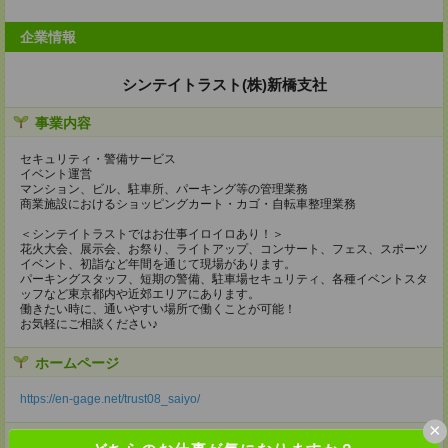
企業情報
シンテイトラスト(株)新橋支社
事業内容
セキュリティ・警備サービス
イベント運営
マンション、ビル、駐車所、パーキング等の管理業務
商業施設におけるショッピングカート・カゴ・自転車整理業務
＜シンテイトラストではお仕事イロイロあり！＞
花火大会、展示会、お祭り、ライトアップ、コンサート、フェス、スポーツ
イベント、初詣など年間を通じて現場があります。
パーキングスタッフ、短期の警備、駐車場セキュリティ、各種イベントスタ
ッフなど東京都内や近郊エリアにあります。
働きたい時に、通いやすい場所で働くことが可能！
お気軽にご相談ください♪
ホームページ
https://en-gage.net/trust08_saiyo/
×
事業所