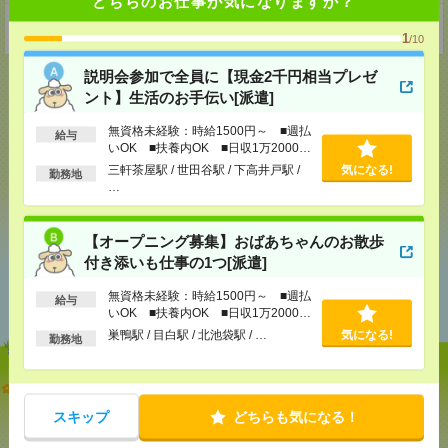
どちらのお仕事が気になりますか？
東京都港区新橋1-18-15佐伯ビル
1
/10
説明会参加で全員に【現金2千円相当プレゼ
ント】生活のお手伝い[派遣]
無資格未経験：時給1500円～ ■週払
応募ページへ
給与
いOK ■扶養内OK ■日収1万2000円
以上
三軒茶屋駅 / 世田谷駅 / 下高井戸駅 /
気になる!
勤務地
…
気になる！
【オープニング募集】おばあちゃんのお散歩
付き添いも仕事の1つ[派遣]
あなたの閲覧履歴からの
無資格未経験：時給1500円～ ■週払
おすすめ
給与
いOK ■扶養内OK ■日収1万2000円
以上
巣鴨駅 / 目白駅 / 北池袋駅 / …
気になる!
勤務地
説明会参加で全員に【現金2千円相当プレゼント】生
活のお手伝い[派遣]
スキップ
どちらも気になる！
[給 与]
無資格未経験：時給1500円～ ■週払い