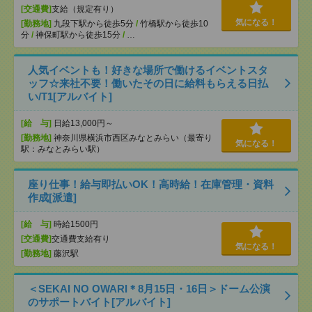
[交通費]
支給（規定有り）
気になる！
[勤務地]
九段下駅から徒歩5分
/
竹橋駅から徒歩10
分
/
神保町駅から徒歩15分
/
…
人気イベントも！好きな場所で働けるイベントスタ
ッフ☆来社不要！働いたその日に給料もらえる日払
い/T1[アルバイト]
[給 与]
日給13,000円～
[勤務地]
神奈川県横浜市西区みなとみらい（最寄り
気になる！
駅：みなとみらい駅）
座り仕事！給与即払いOK！高時給！在庫管理・資料
作成[派遣]
[給 与]
時給1500円
[交通費]
交通費支給有り
気になる！
[勤務地]
藤沢駅
＜SEKAI NO OWARI＊8月15日・16日＞ドーム公演
のサポートバイト[アルバイト]