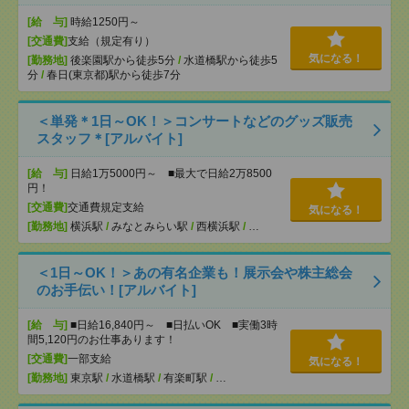
[給 与]
時給1250円～
[交通費]
支給（規定有り）
気になる！
[勤務地]
後楽園駅から徒歩5分
/
水道橋駅から徒歩5
分
/
春日(東京都)駅から徒歩7分
＜単発＊1日～OK！＞コンサートなどのグッズ販売
スタッフ＊[アルバイト]
[給 与]
日給1万5000円～ ■最大で日給2万8500
円！
[交通費]
交通費規定支給
気になる！
[勤務地]
横浜駅
/
みなとみらい駅
/
西横浜駅
/
…
＜1日～OK！＞あの有名企業も！展示会や株主総会
のお手伝い！[アルバイト]
[給 与]
■日給16,840円～ ■日払いOK ■実働3時
間5,120円のお仕事あります！
[交通費]
一部支給
気になる！
[勤務地]
東京駅
/
水道橋駅
/
有楽町駅
/
…