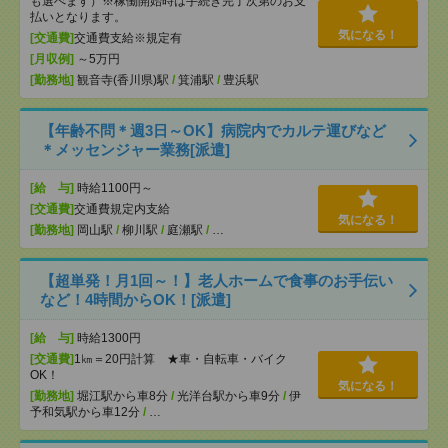
も選べます）※稼働開始時は手続き完了次第のお支
払いとなります。
気になる！
[交通費]
交通費支給※規定有
[月収例]
～5万円
[勤務地]
観音寺(香川県)駅
/
箕浦駅
/
豊浜駅
【年齢不問＊週3日～OK】病院内でカルテ運びなど
＊メッセンジャー業務[派遣]
[給 与]
時給1100円～
[交通費]
交通費規定内支給
気になる！
[勤務地]
岡山駅
/
柳川駅
/
庭瀬駅
/
…
【超単発！月1回～！】老人ホームで食事のお手伝い
など！4時間からOK！[派遣]
[給 与]
時給1300円
[交通費]
1㎞＝20円計算 ★車・自転車・バイク
OK！
気になる！
[勤務地]
堀江駅から車8分
/
光洋台駅から車9分
/
伊
予和気駅から車12分
/
…