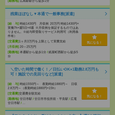
[勤務地]
広島駅駅から徒歩1分
残業ほぼなし▼本通で一般事務[派遣]
[給 与]
時給1430円 月収例 20万円 時給1430円×
実働7h×週5日×4週 ※月収例を保証するものではあ
りません。※給与即受取りサービス利用可（利用条
件有）
[交通費]
1ヶ月3万円を上限として実費支給
気になる！
[月収例]
20～25万円
[勤務地]
本通駅から徒歩1分
/
紙屋町西駅から徒歩5
分
＼空いた時間で働く！／日払いOK×1勤務2.8万円も
可！施設での見回りなど[派遣]
[給 与]
時給1550円～ 夜勤時給1880円～ 日収
2.8万円～（夜勤時給1880円×15h）
[交通費]
交通費全額支給
気になる！
[勤務地]
廿日市駅
/
廿日市市役所前・平良駅
/
広電
廿日市駅
/
…