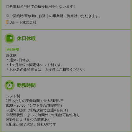
◎募集勤務地区での積極採用を行ないます！
※ご契約時/研修時にお近くの事業所に御来社いただきます。
Jルート株式会社
休日休暇
休日休暇
週休制
＊週休2日休み。
＊1ヶ月単位の固定休シフト制です。
＊お休みの希望曜日は、面接時にご相談ください。
勤務時間
シフト制
1日あたりの実働時間：最大8時間/日
8:00～20:00（シフト制/実働8時間）
※週5日勤務（場所次第では週4も有り）
※配達状況によって時間外での勤務可能性有り
※案件により多少の前後あり
※配達が完了次第、帰社OKです