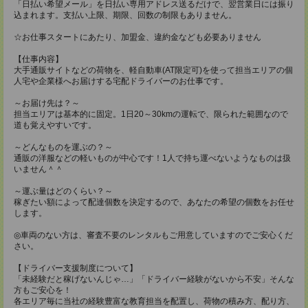
「日払い希望メール」を日払い専用アドレス送るだけで、翌営業日には振り
込まれます。支払い上限、期限、回数の制限もありません。
☆お仕事スタートにあたり、加盟金、違約金なども必要ありません
【仕事内容】
大手通販サイトなどの荷物を、軽自動車(AT限定可)を使って担当エリアの個
人宅や企業様へお届けする宅配ドライバーのお仕事です。
～お届け先は？～
担当エリアは基本的に固定。1日20～30kmの運転で、限られた範囲なので
道も覚えやすいです。
～どんなものを運ぶの？～
通販の洋服などの軽いものが中心です！1人で持ち運べないようなものは扱
いません＾＾
～運ぶ量はどのくらい？～
稼ぎたい額によって配達個数を決定するので、あなたの希望の個数をお任せ
します。
◎車両のない方は、審査不要のレンタルもご用意していますのでご安心くだ
さい。
【ドライバー支援制度について】
「未経験だと稼げないんじゃ…」「ドライバー経験がないから不安」そんな
方もご安心を！
各エリア毎に当社の経験豊富な教育担当を配置し、荷物の積み方、配り方、