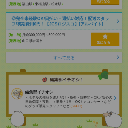
気になる！
[勤務地]
福山駅
/
東福山駅
/
松永駅
/
…
◎完全未経験OK/日払い・週払い対応！配送スタッ
フ/初期費用0円！【JCSロジスコ】[アルバイト]
[給 与]
月給300,000円～500,000円
[勤務地]
山口県岩国市
気になる！
すべて見る
編集部イチオシ
＜ホテルの備品を運ぶだけ＞単発・短時間～OK／安心の
日給保障＊夜勤、＜単発＊1日～OK！＞コンサートなど
のグッズ販売スタッフ＊など
(8/6UP!)