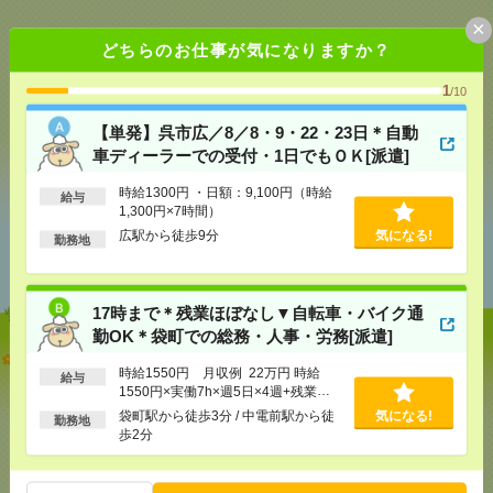
×
どちらのお仕事が気になりますか？
応募ページへ
1
/10
【単発】呉市広／8／8・9・22・23日＊自動
車ディーラーでの受付・1日でもＯＫ[派遣]
気になる！
時給1300円 ・日額：9,100円（時給
給与
1,300円×7時間）
広駅から徒歩9分
気になる!
あなたの閲覧履歴からの
勤務地
おすすめ
17時まで＊残業ほぼなし▼自転車・バイク通
勤OK＊袋町での総務・人事・労務[派遣]
【単発】呉市広／8／8・9・22・23日＊自動車ディー
時給1550円 月収例 22万円 時給
ラーでの受付・1日でもＯＫ[派遣]
給与
1550円×実働7h×週5日×4週+残業
3h ※月収例を保証するものではあり
袋町駅から徒歩3分 / 中電前駅から徒
気になる!
[給 与]
時給1300円 ・日額：9,100円（時給1,300
勤務地
ません。※給与即受取りサービス利用
歩2分
円×7時間）
可（利用条件有）
[交通費]
・自転車通勤可 ・車通勤可(駐車場無料)
気になる！
[勤務地]
広駅から徒歩9分