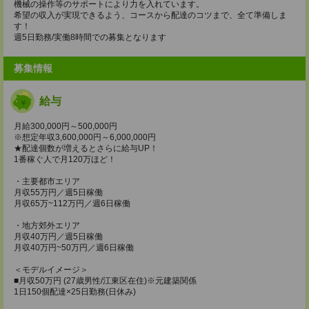
機械の操作等のサポートにより力を入れています。
希望の収入が実現できるよう、コースから配達のコツまで、全て準備しま
す！
週5日勤務/実働8時間での募集となります
募集情報
給与
月給300,000円～500,000円
※想定年収3,600,000円～6,000,000円
★配達個数が増えるとさらに給与UP！
1番稼ぐ人で月120万ほど！
・主要都市エリア
月収55万円／週5日稼働
月収65万~112万円／週6日稼働
・地方郊外エリア
月収40万円／週5日稼働
月収40万円~50万円／週6日稼働
＜モデルイメージ＞
■月収50万円 (27歳男性/江東区在住)※元建築関係
1日150個配達×25日勤務(日休み)