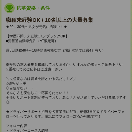
応募資格・条件
職種未経験OK / 10名以上の大量募集
★20～30代の男女が元気に活躍中！★
【学歴不問／未経験OK／ブランクOK】
■要普通自動車免許（AT限定可）
週5日勤務/8時～18時勤務可能な方（場所次第では週4も有り）
※複数の求人募集を掲載しておりますが、いずれかの求人へご応募下さい
※重複してのご応募はご遠慮下さい
＼＼必要なのは普通免許とやる気だけ！／／
◇運転が下手
◇自信がない・・・
そんな方も安心してご応募ください！！
手厚いサポート体制が整っており、みなさんが活躍していただける環境です
◎
★ドライバーサポート担当を各事業所に配置、研修3日間＆ドライバーフォ
ローを行っております。電話にてフォロー対応が可能です！
フォロー内容
・ドライバーコースの調整