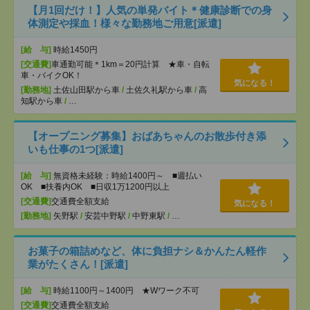
【月1回だけ！】人気の単発バイト＊健康診断での身
体測定や採血！様々な勤務地ご用意[派遣]
[給 与]
時給1450円
[交通費]
車通勤可能＊1km＝20円計算 ★車・自転
車・バイクOK！
気になる！
[勤務地]
土佐山田駅から車
/
土佐久礼駅から車
/
高
知駅から車
/
…
【オープニング募集】おばあちゃんのお散歩付き添
いも仕事の1つ[派遣]
[給 与]
無資格未経験：時給1400円～ ■週払い
OK ■扶養内OK ■日収1万1200円以上
[交通費]
交通費全額支給
気になる！
[勤務地]
矢野駅
/
安芸中野駅
/
中野東駅
/
…
お菓子の箱詰めなど、体に負担ナシ＆かんたん軽作
業がたくさん！[派遣]
[給 与]
時給1100円～1400円 ★Wワーク不可
[交通費]
交通費全額支給