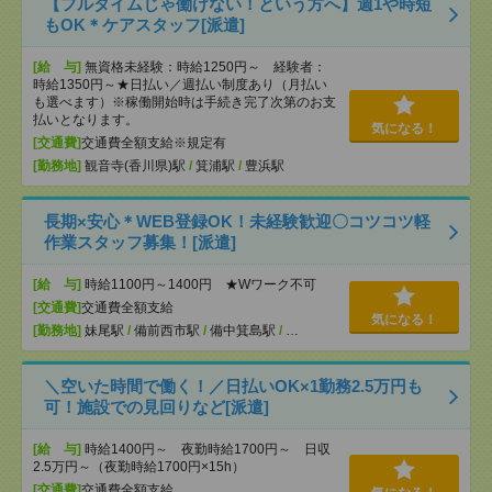
【フルタイムじゃ働けない！という方へ】週1や時短
もOK＊ケアスタッフ[派遣]
[給 与]
無資格未経験：時給1250円～ 経験者：
時給1350円～★日払い／週払い制度あり（月払い
も選べます）※稼働開始時は手続き完了次第のお支
払いとなります。
気になる！
[交通費]
交通費全額支給※規定有
[勤務地]
観音寺(香川県)駅
/
箕浦駅
/
豊浜駅
長期×安心＊WEB登録OK！未経験歓迎〇コツコツ軽
作業スタッフ募集！[派遣]
[給 与]
時給1100円～1400円 ★Wワーク不可
[交通費]
交通費全額支給
気になる！
[勤務地]
妹尾駅
/
備前西市駅
/
備中箕島駅
/
…
＼空いた時間で働く！／日払いOK×1勤務2.5万円も
可！施設での見回りなど[派遣]
[給 与]
時給1400円～ 夜勤時給1700円～ 日収
2.5万円～（夜勤時給1700円×15h）
[交通費]
交通費全額支給