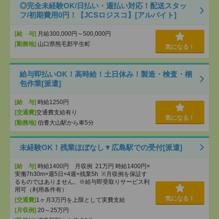
◎完全未経験OK/日払い・週払い対応！配送スタッ
フ/初期費用0円！【JCSロジスコ】[アルバイト]
[給 与]
月給300,000円～500,000円
[勤務地]
山口県熊毛郡平生町
気になる！
給与即払いOK！高時給！土日休み！製造・検査・梱
包作業[派遣]
[給 与]
時給1250円
[交通費]
交通費支給有り
気になる！
[勤務地]
伯耆大山駅から車5分
未経験OK！残業ほぼなし▼広島駅での受付[派遣]
[給 与]
時給1400円 月収例 21万円 時給1400円×
実働7h30m×週5日×4週+残業5h ※月収例を保証す
るものではありません。※給与即受取りサービス利
用可（利用条件有）
気になる！
[交通費]
1ヶ月3万円を上限として実費支給
[月収例]
20～25万円