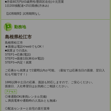
■月収80万円(43歳男性/墨田区在住)※元営業
1日200個配達×25日勤務(月休み)
【試用期間】試用期間なし
勤務地
島根県松江市
島根県松江市
★面接は電話やwebでもOK！
■就業までの流れ
STEP1⇒応募(電話)
STEP2⇒面接1回(来社or電話)
STEP3⇒内定！就業
ご応募から就業まで2週間以内が可能。（最短では応募当日の面接、翌日入
社も可能です！）
18時以降や土日の応募、面談も対応しますので、ご安心ください。
面接日、入社希望日はお気軽にご相談ください。
アクセス
◎車通勤OK(車両レンタル完備)
∟満員電車や通勤時の人混みとも無縁♪
◎配送センターと自宅の直行直帰