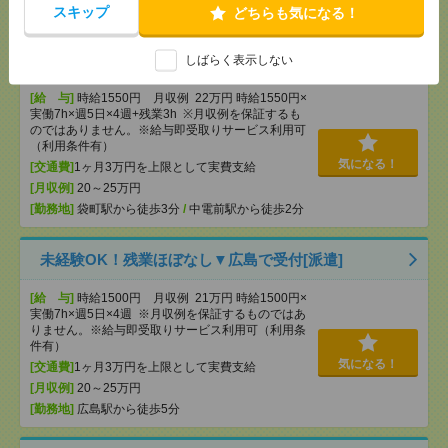
スキップ
どちらも気になる！
17時まで＊残業ほぼなし▼自転車・バイク通勤OK＊
袋町での総務・人事・労務[派遣]
しばらく表示しない
[給 与]
時給1550円 月収例 22万円 時給1550円×
実働7h×週5日×4週+残業3h ※月収例を保証するも
のではありません。※給与即受取りサービス利用可
（利用条件有）
気になる！
[交通費]
1ヶ月3万円を上限として実費支給
[月収例]
20～25万円
[勤務地]
袋町駅から徒歩3分
/
中電前駅から徒歩2分
未経験OK！残業ほぼなし▼広島で受付[派遣]
[給 与]
時給1500円 月収例 21万円 時給1500円×
実働7h×週5日×4週 ※月収例を保証するものではあ
りません。※給与即受取りサービス利用可（利用条
件有）
気になる！
[交通費]
1ヶ月3万円を上限として実費支給
[月収例]
20～25万円
[勤務地]
広島駅から徒歩5分