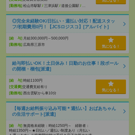
気になる！
[勤務地]
松山市駅駅
/
三津浜駅
/
道後公園駅
/
…
◎完全未経験OK/日払い・週払い対応！配送スタッ
フ/初期費用0円！【JCSロジスコ】[アルバイト]
[給 与]
月給300,000円～500,000円
[勤務地]
広島県三原市
気になる！
給与即払いOK！土日休み！日勤のお仕事！段ボール
の開梱・梱包[派遣]
[給 与]
時給1100円
[交通費]
交通費支給有り
気になる！
[勤務地]
西出雲駅から車10分
【毎週お給料振り込み可能＊週払い】おばあちゃん
の生活サポート[派遣]
[給 与]
無資格未経験：時給1250円～ 経験者：
時給1350円～★日払い／週払い制度あり（月払い