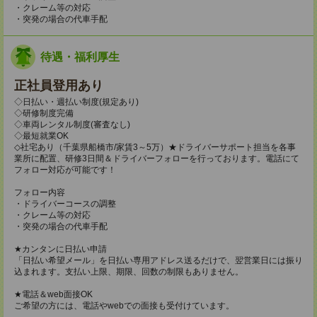
・クレーム等の対応
・突発の場合の代車手配
待遇・福利厚生
正社員登用あり
◇日払い・週払い制度(規定あり)
◇研修制度完備
◇車両レンタル制度(審査なし)
◇最短就業OK
◇社宅あり（千葉県船橋市/家賃3～5万）★ドライバーサポート担当を各事
業所に配置、研修3日間＆ドライバーフォローを行っております。電話にて
フォロー対応が可能です！
フォロー内容
・ドライバーコースの調整
・クレーム等の対応
・突発の場合の代車手配
★カンタンに日払い申請
「日払い希望メール」を日払い専用アドレス送るだけで、翌営業日には振り
込まれます。支払い上限、期限、回数の制限もありません。
★電話＆web面接OK
ご希望の方には、電話やwebでの面接も受付けています。