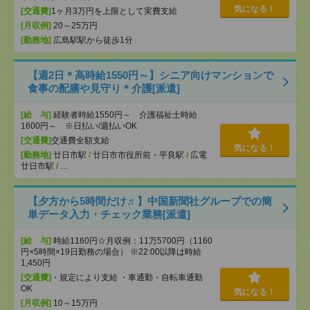
気になる！
[交通費]
1ヶ月3万円を上限として実費支給
[月収例]
20～25万円
[勤務地]
広島駅駅から徒歩1分
【週2日＊高時給1550円～】シニア向けマンションで
食事の配膳や見守り＊介護[派遣]
[給 与]
経験者時給1550円～ 介護福祉士時給
1600円～ ※日払い/週払いOK
[交通費]
交通費全額支給
気になる！
[勤務地]
廿日市駅
/
廿日市市役所前・平良駅
/
広電
廿日市駅
/
…
【夕方から5時間だけ♬】中国新聞社グループでの簡
単データ入力・チェック業務[派遣]
[給 与]
時給1160円☆月収例：11万5700円（1160
円×5時間×19日勤務の場合） ※22:00以降は時給
1,450円
[交通費]
・規定により支給 ・車通勤・自転車通勤
OK
気になる！
[月収例]
10～15万円