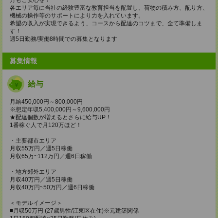
各エリア毎に当社の経験豊富な教育担当を配置し、荷物の積み方、配り方、
機械の操作等のサポートにより力を入れています。
希望の収入が実現できるよう、コースから配達のコツまで、全て準備しま
す！
週5日勤務/実働8時間での募集となります
募集情報
給与
月給450,000円～800,000円
※想定年収5,400,000円～9,600,000円
★配達個数が増えるとさらに給与UP！
1番稼ぐ人で月120万ほど！
・主要都市エリア
月収55万円／週5日稼働
月収65万~112万円／週6日稼働
・地方郊外エリア
月収40万円／週5日稼働
月収40万円~50万円／週6日稼働
＜モデルイメージ＞
■月収50万円 (27歳男性/江東区在住)※元建築関係