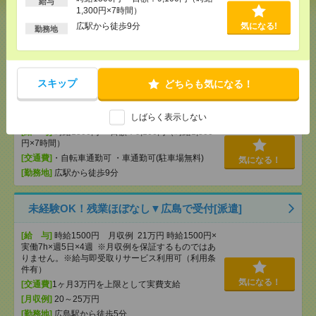
給与
1,300円×7時間）
[給 与]
時給2100円～ ■週払いOK ■日収1万
広駅から徒歩9分
気になる!
6800円以上
勤務地
[交通費]
交通費全額支給
気になる！
[勤務地]
下祇園駅
/
長楽寺駅
/
祇園新橋北駅
/
…
スキップ
どちらも気になる！
【単発】呉市広／8／8・9・22・23日＊自動車ディー
ラーでの受付・1日でもＯＫ[派遣]
しばらく表示しない
[給 与]
時給1300円 ・日額：9,100円（時給1,300
円×7時間）
[交通費]
・自転車通勤可 ・車通勤可(駐車場無料)
気になる！
[勤務地]
広駅から徒歩9分
未経験OK！残業ほぼなし▼広島で受付[派遣]
[給 与]
時給1500円 月収例 21万円 時給1500円×
実働7h×週5日×4週 ※月収例を保証するものではあ
りません。※給与即受取りサービス利用可（利用条
件有）
気になる！
[交通費]
1ヶ月3万円を上限として実費支給
[月収例]
20～25万円
[勤務地]
広島駅から徒歩5分