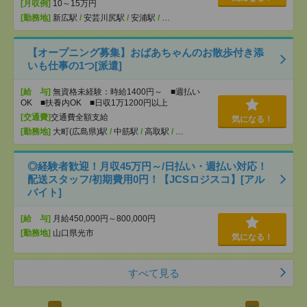
[月収例]
10～15万円
[勤務地]
新広駅
/
安芸川尻駅
/
安浦駅
/
…
【オープニング募集】おばあちゃんのお散歩付き添
いも仕事の1つ[派遣]
[給 与]
無資格未経験：時給1400円～ ■週払い
OK ■扶養内OK ■日収1万1200円以上
[交通費]
交通費全額支給
気になる！
[勤務地]
大町(広島県)駅
/
中筋駅
/
高取駅
/
…
◎経験者歓迎！月収45万円～/日払い・週払い対応！
配送スタッフ/初期費用0円！【JCSロジスコ】[アル
バイト]
[給 与]
月給450,000円～800,000円
[勤務地]
山口県光市
気になる！
すべて見る