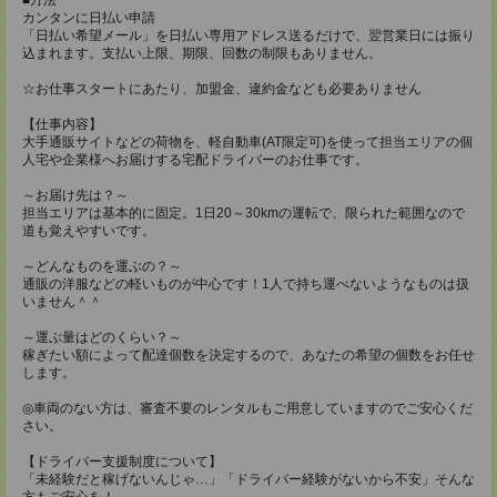
カンタンに日払い申請
「日払い希望メール」を日払い専用アドレス送るだけで、翌営業日には振り
込まれます。支払い上限、期限、回数の制限もありません。
☆お仕事スタートにあたり、加盟金、違約金なども必要ありません
【仕事内容】
大手通販サイトなどの荷物を、軽自動車(AT限定可)を使って担当エリアの個
人宅や企業様へお届けする宅配ドライバーのお仕事です。
～お届け先は？～
担当エリアは基本的に固定。1日20～30kmの運転で、限られた範囲なので
道も覚えやすいです。
～どんなものを運ぶの？～
通販の洋服などの軽いものが中心です！1人で持ち運べないようなものは扱
いません＾＾
～運ぶ量はどのくらい？～
稼ぎたい額によって配達個数を決定するので、あなたの希望の個数をお任せ
します。
◎車両のない方は、審査不要のレンタルもご用意していますのでご安心くだ
さい。
【ドライバー支援制度について】
「未経験だと稼げないんじゃ…」「ドライバー経験がないから不安」そんな
方もご安心を！