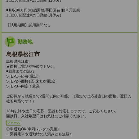
1日150個配達×25日勤務(日休み)
■月収80万円(43歳男性/墨田区在住)※元営業
1日200個配達×25日勤務(月休み)
【試用期間】試用期間なし
勤務地
島根県松江市
島根県松江市
★面接は電話やwebでもOK！
■就業までの流れ
STEP1⇒応募(電話)
STEP2⇒面接1回(来社or電話)
STEP3⇒内定！就業
ご応募から就業まで2週間以内が可能。（最短では応募当日の面接、翌日入
社も可能です！）
18時以降や土日の応募、面談も対応しますので、ご安心ください。
面接日、入社希望日はお気軽にご相談ください。
アクセス
◎車通勤OK(車両レンタル完備)
∟満員電車や通勤時の人混みとも無縁♪