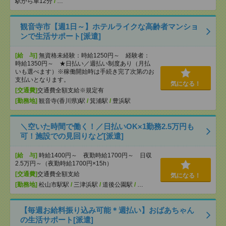
駅から車12分
/
…
観音寺市【週1日～】ホテルライクな高齢者マンショ
ンで生活サポート[派遣]
[給 与]
無資格未経験：時給1250円～ 経験者：
時給1350円～ ★日払い／週払い制度あり（月払
いも選べます）※稼働開始時は手続き完了次第のお
支払いとなります。
気になる！
[交通費]
交通費全額支給※規定有
[勤務地]
観音寺(香川県)駅
/
箕浦駅
/
豊浜駅
＼空いた時間で働く！／日払いOK×1勤務2.5万円も
可！施設での見回りなど[派遣]
[給 与]
時給1400円～ 夜勤時給1700円～ 日収
2.5万円～（夜勤時給1700円×15h）
[交通費]
交通費全額支給
気になる！
[勤務地]
松山市駅駅
/
三津浜駅
/
道後公園駅
/
…
【毎週お給料振り込み可能＊週払い】おばあちゃん
の生活サポート[派遣]