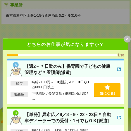
事業所
東京都杉並区上荻1-18-3亀屋酒販第2ビル316号
×
どちらのお仕事が気になりますか？
応募ページへ
1
/10
【週2～＊日勤のみ】保育園で子どもの健康
気になる！
管理など＊看護師[派遣]
時給2100円～ ■週払いOK ■日収1
給与
万6800円以上
あなたの閲覧履歴からの
下祇園駅 / 長楽寺駅 / 祇園新橋北駅 /
気になる!
おすすめ
勤務地
…
【単発】呉市広／8／8・9・22・23日＊自動
【週2～＊日勤のみ】保育園で子どもの健康管理など
車ディーラーでの受付・1日でもＯＫ[派遣]
＊看護師[派遣]
時給1300円 ・日額：9,100円（時給