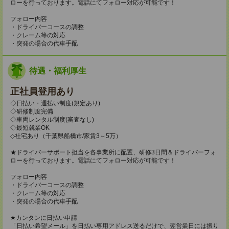
ローを行っております。電話にてフォロー対応が可能です！
フォロー内容
・ドライバーコースの調整
・クレーム等の対応
・突発の場合の代車手配
待遇・福利厚生
正社員登用あり
◇日払い・週払い制度(規定あり)
◇研修制度完備
◇車両レンタル制度(審査なし)
◇最短就業OK
◇社宅あり（千葉県船橋市/家賃3～5万）
★ドライバーサポート担当を各事業所に配置、研修3日間＆ドライバーフォ
ローを行っております。電話にてフォロー対応が可能です！
フォロー内容
・ドライバーコースの調整
・クレーム等の対応
・突発の場合の代車手配
★カンタンに日払い申請
「日払い希望メール」を日払い専用アドレス送るだけで、翌営業日には振り