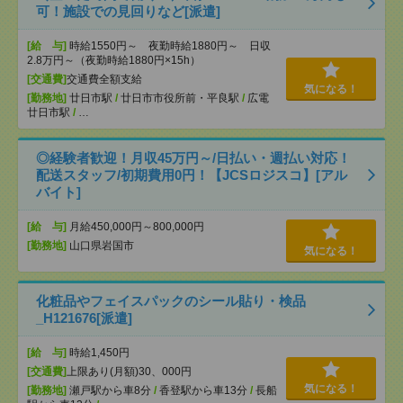
可！施設での見回りなど[派遣]
[給 与]
時給1550円～ 夜勤時給1880円～ 日収
2.8万円～（夜勤時給1880円×15h）
[交通費]
交通費全額支給
気になる！
[勤務地]
廿日市駅
/
廿日市市役所前・平良駅
/
広電
廿日市駅
/
…
◎経験者歓迎！月収45万円～/日払い・週払い対応！
配送スタッフ/初期費用0円！【JCSロジスコ】[アル
バイト]
[給 与]
月給450,000円～800,000円
[勤務地]
山口県岩国市
気になる！
化粧品やフェイスパックのシール貼り・検品
_H121676[派遣]
[給 与]
時給1,450円
[交通費]
上限あり(月額)30、000円
気になる！
[勤務地]
瀬戸駅から車8分
/
香登駅から車13分
/
長船