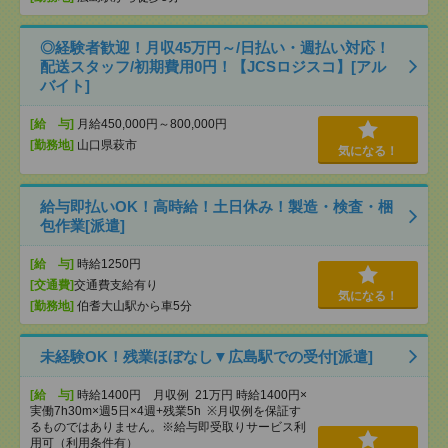
◎経験者歓迎！月収45万円～/日払い・週払い対応！
配送スタッフ/初期費用0円！【JCSロジスコ】[アル
バイト]
[給 与]
月給450,000円～800,000円
[勤務地]
山口県萩市
気になる！
給与即払いOK！高時給！土日休み！製造・検査・梱
包作業[派遣]
[給 与]
時給1250円
[交通費]
交通費支給有り
気になる！
[勤務地]
伯耆大山駅から車5分
未経験OK！残業ほぼなし▼広島駅での受付[派遣]
[給 与]
時給1400円 月収例 21万円 時給1400円×
実働7h30m×週5日×4週+残業5h ※月収例を保証す
るものではありません。※給与即受取りサービス利
用可（利用条件有）