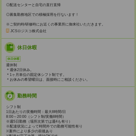
◎配送センターと自宅の直行直帰
◎募集勤務地区での積極採用を行ないます！
※ご契約時/研修時にお近くの事業所に御来社いただきます。
JCSロジスコ株式会社
休日休暇
休日休暇
週休制
＊週休2日休み。
＊1ヶ月単位の固定休シフト制です。
＊お休みの希望曜日は、面接時にご相談ください。
勤務時間
シフト制
1日あたりの実働時間：最大8時間/日
8:00～20:00（シフト制/実働8時間）
※週5日勤務（場所次第では週4も有り）
※配達状況によって時間外での勤務可能性有り
※案件により多少の前後あり
※配達が完了次第、帰社OKです