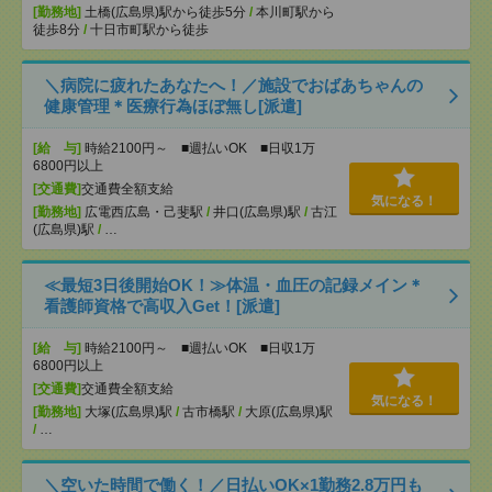
[勤務地]
土橋(広島県)駅から徒歩5分
/
本川町駅から
徒歩8分
/
十日市町駅から徒歩
＼病院に疲れたあなたへ！／施設でおばあちゃんの
健康管理＊医療行為ほぼ無し[派遣]
[給 与]
時給2100円～ ■週払いOK ■日収1万
6800円以上
[交通費]
交通費全額支給
気になる！
[勤務地]
広電西広島・己斐駅
/
井口(広島県)駅
/
古江
(広島県)駅
/
…
≪最短3日後開始OK！≫体温・血圧の記録メイン＊
看護師資格で高収入Get！[派遣]
[給 与]
時給2100円～ ■週払いOK ■日収1万
6800円以上
[交通費]
交通費全額支給
気になる！
[勤務地]
大塚(広島県)駅
/
古市橋駅
/
大原(広島県)駅
/
…
＼空いた時間で働く！／日払いOK×1勤務2.8万円も