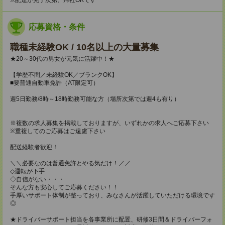
応募資格・条件
職種未経験OK / 10名以上の大量募集
★20～30代の男女が元気に活躍中！★
【学歴不問／未経験OK／ブランクOK】
■要普通自動車免許（AT限定可）
週5日勤務/8時～18時勤務可能な方（場所次第では週4も有り）
※複数の求人募集を掲載しておりますが、いずれかの求人へご応募下さい
※重複してのご応募はご遠慮下さい
配送経験者歓迎！
＼＼必要なのは普通免許とやる気だけ！／／
◇運転が下手
◇自信がない・・・
そんな方も安心してご応募ください！！
手厚いサポート体制が整っており、みなさんが活躍していただける環境です
◎
★ドライバーサポート担当を各事業所に配置、研修3日間＆ドライバーフォ