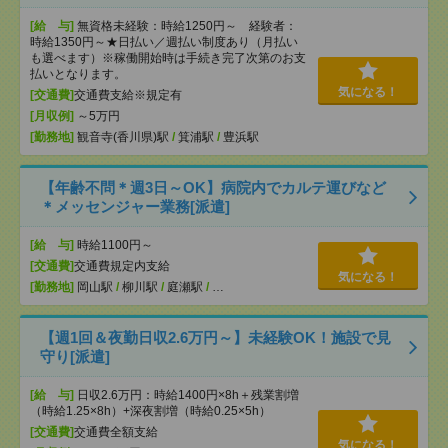
[給 与]
無資格未経験：時給1250円～ 経験者：
時給1350円～★日払い／週払い制度あり（月払い
も選べます）※稼働開始時は手続き完了次第のお支
払いとなります。
気になる！
[交通費]
交通費支給※規定有
[月収例]
～5万円
[勤務地]
観音寺(香川県)駅
/
箕浦駅
/
豊浜駅
【年齢不問＊週3日～OK】病院内でカルテ運びなど
＊メッセンジャー業務[派遣]
[給 与]
時給1100円～
[交通費]
交通費規定内支給
気になる！
[勤務地]
岡山駅
/
柳川駅
/
庭瀬駅
/
…
【週1回＆夜勤日収2.6万円～】未経験OK！施設で見
守り[派遣]
[給 与]
日収2.6万円：時給1400円×8h＋残業割増
（時給1.25×8h）+深夜割増（時給0.25×5h）
[交通費]
交通費全額支給
気になる！