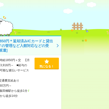
850円＊返却済みICカードと貸出
ドの管理など入館対応などの受
派遣]
時給1850円＋交 【月
3,916円～ ■給与の
気になる！
可能な速払いサービス
交通費支給あり
30万円～
飯田橋駅から徒歩1分
/
から徒歩14分