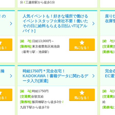
分
/
三越前駅から徒歩1分
！の
人気イベントも！好きな場所で働ける
座り
イベントスタッフ☆来社不要！働いた
在庫
その日に給料もらえる日払い/T1[アル
バイト]
[給 与]
日給13,000円～
[給 与]
[勤務地]
東京都豊島区南池袋
[交通費]
なる！
気になる！
（最寄り駅：池袋駅）
[勤務地]
道橋
時給1750円＊完全在宅！
完全
KADOKAWA！書籍データに関わるデ
EC運
ータ入力[派遣]
[給 与]
時給1750円
[給 与]
[交通費]
全額支給
[交通費]
なる！
気になる！
[勤務地]
飯田橋駅から徒歩3分
/
給
九段下駅から徒歩7分
[勤務地]