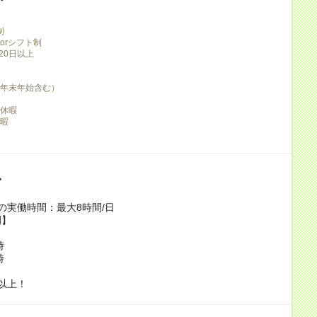
制
みorシフト制
120日以上
（年末年始含む）
ー休暇
休暇
し
の実働時間：最大8時間/日
例】
時
時
以上！