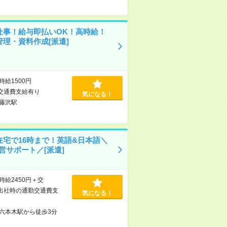
仕事！給与即払いOK！高時給！
管理・資料作成[派遣]
時給1500円
交通費支給有り
気になる！
藤沢駅
在宅で16時まで！英語&日本語＼
営サポート／[派遣]
時給2450円＋交
出社時の通勤交通費支
気になる！
六本木駅から徒歩3分