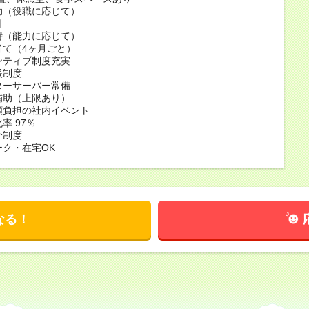
補助（役職に応じて）
回
随時（能力に応じて）
手当て（4ヶ月ごと）
センティブ制度充実
援制度
ーターサーバー常備
代補助（上限あり）
全額負担の社内イベント
化率 97％
介制度
ーク・在宅OK
なる！