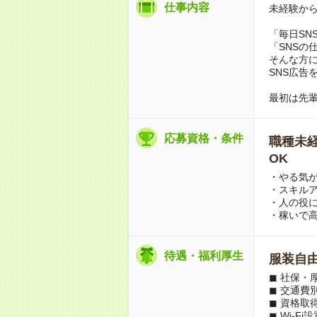
仕事内容
未経験から
「毎日SN
「SNSの
そんな方
SNS広告
最初は先
応募資格・条件
職種未経
OK
・やる気
・スキル
・人の役
・稼いで
待遇・福利厚生
服装自
◼︎ 社保
◼︎ 交通費
◼︎ 資格
◼︎ Wi-