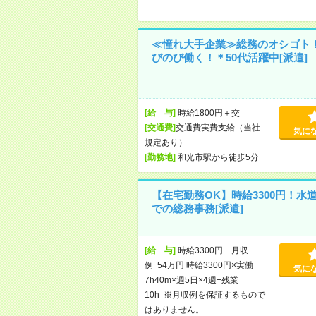
≪憧れ大手企業≫総務のオシゴト
びのび働く！＊50代活躍中[派遣]
[給 与]
時給1800円＋交
[交通費]
交通費実費支給（当社
気に
規定あり）
[勤務地]
和光市駅から徒歩5分
【在宅勤務OK】時給3300円！水
での総務事務[派遣]
[給 与]
時給3300円 月収
例 54万円 時給3300円×実働
気に
7h40m×週5日×4週+残業
10h ※月収例を保証するもので
はありません。