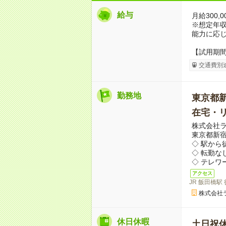
給与
月給300,0
※想定年収4,
能力に応
【試用期
交通費別
勤務地
東京都
在宅・
株式会社
東京都新
◇ 駅から
◇ 転勤な
◇ テレワ
アクセス
JR 飯田橋駅
株式会社
休日休暇
土日祝