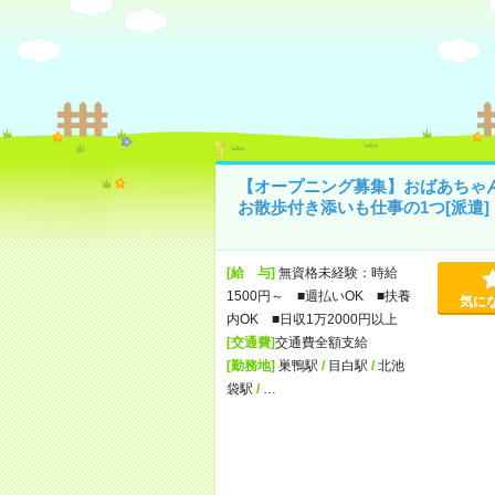
【オープニング募集】おばあちゃ
お散歩付き添いも仕事の1つ[派遣]
[給 与]
無資格未経験：時給
1500円～ ■週払いOK ■扶養
気に
内OK ■日収1万2000円以上
[交通費]
交通費全額支給
[勤務地]
巣鴨駅
/
目白駅
/
北池
袋駅
/
…