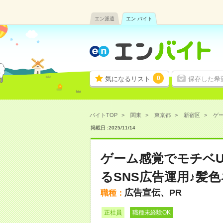
エン派遣
エン バイト
0
気になるリスト
保存した希
バイトTOP
関東
東京都
新宿区
ゲー
掲載日 :
2025
/
11
/
14
ゲーム感覚でモチベU
るSNS広告運用♪髪
広告宣伝、PR
職種：
正社員
職種未経験OK