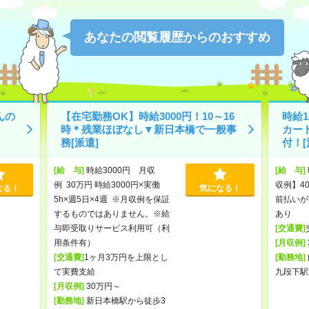
あなたの閲覧履歴からのおすすめ
んの
【在宅勤務OK】時給3000円！10～16
時給1
時＊残業ほぼなし▼新日本橋で一般事
カー
務[派遣]
付！[
[給 与]
時給3000円 月収
[給 与]
例 30万円 時給3000円×実働
収例】40
なる！
気になる！
5h×週5日×4週 ※月収例を保証
前払いが
するものではありません。※給
あり
与即受取りサービス利用可（利
[交通費]
用条件有）
[月収例]
[交通費]
1ヶ月3万円を上限とし
[勤務地]
て実費支給
九段下駅
[月収例]
30万円～
[勤務地]
新日本橋駅から徒歩3