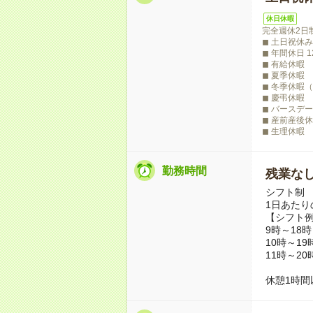
休日休暇
完全週休2日
◼︎ 土日祝休
◼︎ 年間休日 
◼︎ 有給休暇
◼︎ 夏季休暇
◼︎ 冬季休暇
◼︎ 慶弔休暇
◼︎ バースデ
◼︎ 産前産後
◼︎ 生理休暇
勤務時間
残業な
シフト制
1日あたり
【シフト
9時～18時
10時～19
11時～20
休憩1時間