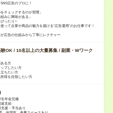
SNS広告のプロに！
Sをチェックするのが習慣」
仕組みに興味がある」
にぴったり✨
を使って企業や商品の魅力を届ける“広告運用”のお仕事です！
輩が広告の仕組みから丁寧にレクチャー
験OK / 10名以上の大量募集 / 副業・Wワーク
がある方
アップしたい方
に立ちたい方
高所得を目指したい方
由
・厚生年金完備
別途支給
取得支援・手当あり
Fi設置、休憩室、食事スペースあり