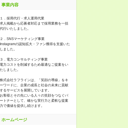
事業内容
１．採用代行・求人運用代業
求人掲載から応募者対応まで採用業務を一括
代行いたしました。
２．SNSマーケティング事業
Instagramの認知拡大・ファン獲得を支援いた
しました。
３．電力コンサルティング事業
電力コストを削減するため最適なご提案をい
たしました。
株式会社ラフラインは、「笑顔の導線」をキ
ーワードに、企業の成長と社会の未来に貢献
するサービスを展開しています。
お客様とその先にいる人々の笑顔をつなぐパ
ートナーとして、確かな実行力と柔軟な提案
力で価値を提供し続けます。
ホームページ