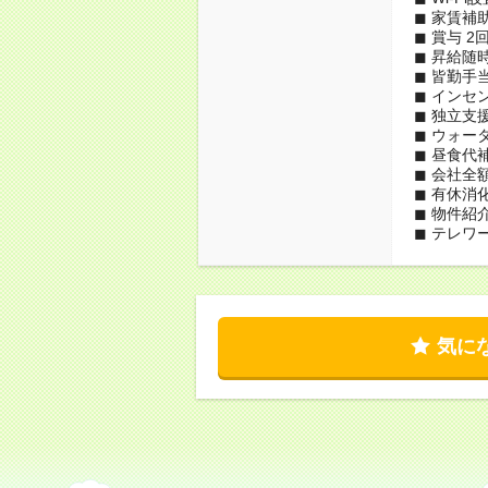
◼︎ 家賃
◼︎ 賞与 2
◼︎ 昇給
◼︎ 皆勤
◼︎ イン
◼︎ 独立支
◼︎ ウォ
◼︎ 昼食
◼︎ 会社
◼︎ 有休消
◼︎ 物件紹
◼︎ テレワ
気に