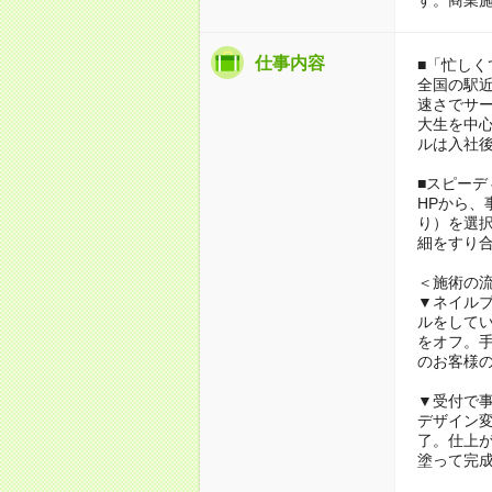
仕事内容
■「忙し
全国の駅近
速さでサ
大生を中
ルは入社
■スピーデ
HPから
り）を選
細をすり
＜施術の
▼ネイルブ
ルをして
をオフ。
のお客様
▼受付で
デザイン変
了。仕上
塗って完