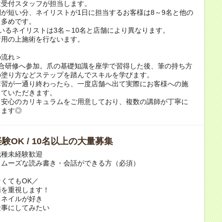
は受付スタッフが担当します。
が短い分、ネイリストが1日に担当するお客様は8～9名と他の
り多めです。
いるネイリストは3名～10名と店舗により異なります。
着用の上施術を行ないます。
の流れ＞
集合研修へ参加。爪の基礎知識を座学で習得した後、筆の持ち方
の塗り方などステップを踏んでスキルを学びます。
講習が一通り終わったら、一度店舗へ出て実際にお客様への施
していただきます。
も安心のカリキュラムをご用意しており、複数の講師が丁寧に
します◎
験OK / 10名以上の大量募集
職種未経験歓迎
スムーズな読み書き・会話ができる方（必須）
くてもOK／
柄を重視します！
とネイルが好き
仕事にしてみたい