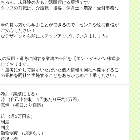
もちろん、未経験の方もご活躍頂ける環境です♪
スタッフの前職は、介護職・接客・保育士・農家・受付事務な
。
、筆の持ち方から学ぶことができるので、センスや絵に自信が
もご安心ください！
単なデザインから順にステップアップしていきましょう♪
人の採用・選考に関する業務の一部を【エン・ジャパン株式会
託しております。
用・選考に介して開示いただいた個人情報を同社へ開示するこ
部の業務を同社で実施することをあらかじめご了承ください。
2回 （業績による）
時 （自己申告制 1回あたり平均1万円）
完備 （初日より適応）
断
給 （月3万円迄）
暇制度
暇制度
勤務制度 （規定あり）
出産祝い金