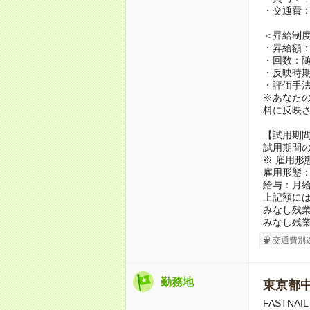
・交通費：
＜昇給制
・昇給額：
・回数：
・反映時
・評価手
※あなた
料に反映
【試用期
試用期間の
※ 雇用形
雇用形態
給与：月給 
上記額に
みなし残業代
みなし残業
交通費別
勤務地
東京都
FASTNAI