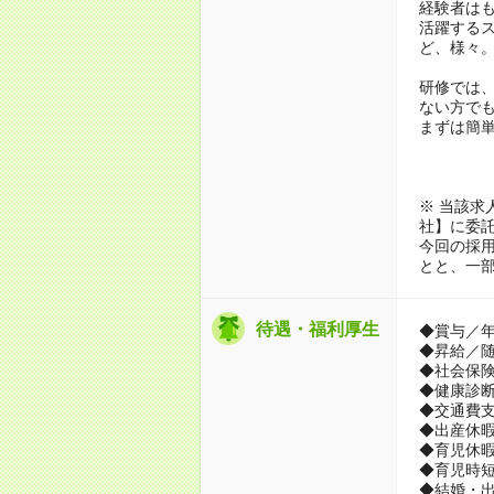
経験者は
活躍する
ど、様々
研修では
ない方で
まずは簡
※ 当該求
社】に委
今回の採
とと、一
待遇・福利厚生
◆賞与／年
◆昇給／随
◆社会保険
◆健康診
◆交通費支
◆出産休
◆育児休
◆育児時短
◆結婚・