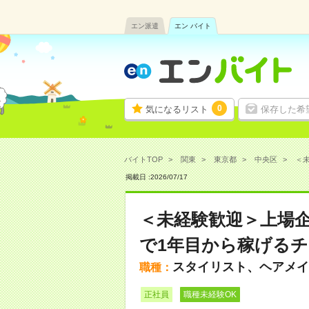
エン派遣
エン バイト
0
気になるリスト
保存した希
バイトTOP
関東
東京都
中央区
＜未
掲載日 :
2026
/
07
/
17
＜未経験歓迎＞上場
で1年目から稼げる
スタイリスト、ヘアメイ
職種：
正社員
職種未経験OK