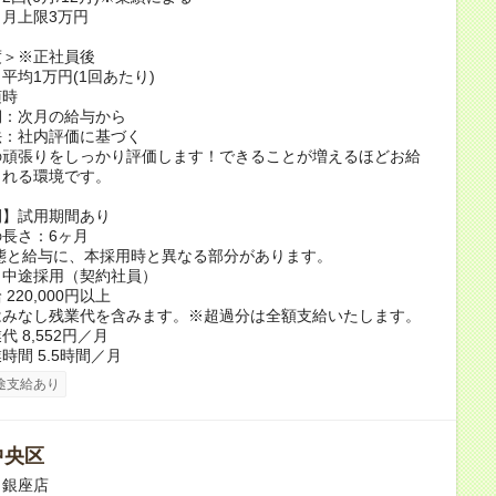
月上限3万円
度＞※正社員後
平均1万円(1回あたり)
随時
期：次月の給与から
法：社内評価に基づく
の頑張りをしっかり評価します！できることが増えるほどお給
される環境です。
間】試用期間あり
長さ：6ヶ月
態と給与に、本採用時と異なる部分があります。
：中途採用（契約社員）
220,000円以上
はみなし残業代を含みます。※超過分は全額支給いたします。
 8,552円／月
時間 5.5時間／月
途支給あり
中央区
L 銀座店