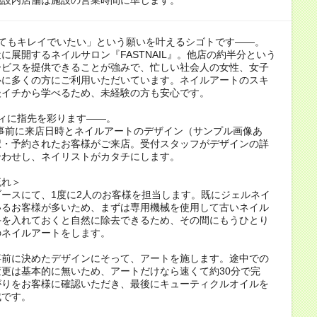
くてもキレイでいたい」という願いを叶えるシゴトです――。
に展開するネイルサロン『FASTNAIL』。他店の約半分という
ービスを提供できることが強みで、忙しい社会人の女性、女子
心に多くの方にご利用いただいています。ネイルアートのスキ
後イチから学べるため、未経験の方も安心です。
ィに指先を彩ります――。
、事前に来店日時とネイルアートのデザイン（サンプル画像あ
択・予約されたお客様がご来店。受付スタッフがデザインの詳
合わせし、ネイリストがカタチにします。
流れ＞
ースにて、1度に2人のお客様を担当します。既にジェルネイ
いるお客様が多いため、まずは専用機械を使用して古いネイル
手を入れておくと自然に除去できるため、その間にもうひとり
のネイルアートをします。
事前に決めたデザインにそって、アートを施します。途中での
更は基本的に無いため、アートだけなら速くて約30分で完
がりをお客様に確認いただき、最後にキューティクルオイルを
成です。