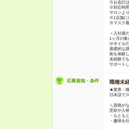
※お会計
※対応時間
サロンよ
※1店舗に
※マスク
＜入社後
1ヶ月の
やネイル
基礎的な
術を体験
未経験で
サポート
応募資格・条件
職種未経
★業界・
日本語で
＼資格がな
意欲や人
・もとも
・趣味を