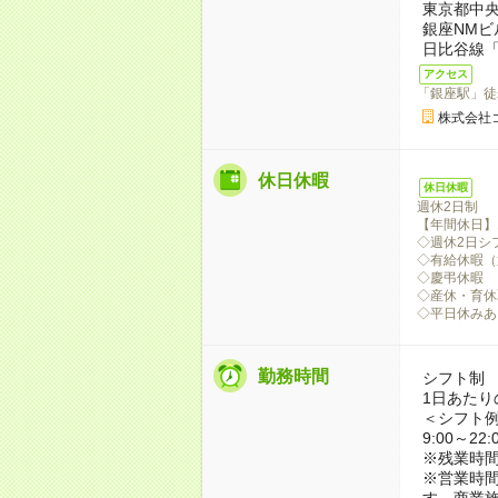
東京都中央区
銀座NMビ
日比谷線「
アクセス
「銀座駅」徒
株式会社
休日休暇
休日休暇
週休2日制
【年間休日】1
◇週休2日シ
◇有給休暇（
◇慶弔休暇
◇産休・育休
◇平日休みあ
勤務時間
シフト制
1日あたり
＜シフト
9:00～2
※残業時間
※営業時間
す。商業