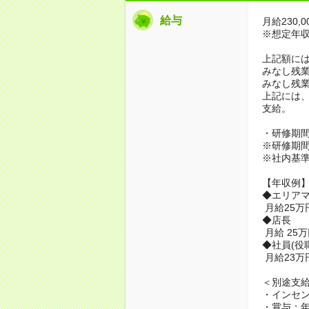
給与
月給230,0
※想定年収3,
上記額に
みなし残業代
みなし残業
上記には、
支給。
・研修期間
※研修期間
※社内基
【年収例
◆エリア
月給25万
◆店長
月給 25
◆社員(役
月給23万円
＜別途支
・インセン
・賞与：年