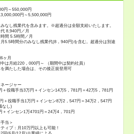
00円～550,000円
000,000円～5,500,000円
はみなし残業代を含みます。※超過分は全額支給いたします。
 8,940円／月
時間 5.5時間／月
月5.5時間分のみなし残業代(8，940円)を含む。超過分は別途
6ヶ月
中は月給220，000円～ （期間中は契約社員）
準を満たした場合は、その後正規登用可
】
マネージャー
円＋役職手当3万円＋インセン14万5，781円＝42万5，781円
万円＋役職手当1万円＋インセン8万2，547円＝34万2，547円
職なし)
＋インセン1万4701円＝24万4，701円
給手当＞
ティブ：月10万円以上も可能！
2回(6月/12月)※業績による