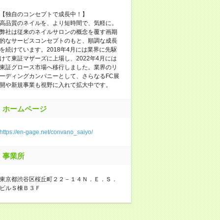
【独自のコンセプトで成長中！】
高品質のネイルを、より短時間で、気軽に。
弊社は従来のネイルサロンの概念を覆す画期
的なサービスコンセプトのもと、順調な成長
を続けています。2018年4月には業界に先駆
けて東証マザーズに上場し、2022年4月には
東証グロース市場へ移行しました。業界のリ
ーディングカンパニーとして、さらなるFC展
開や新規事業も視野に入れて拡大中です。
ホームページ
https://en-gage.net/convano_saiyo/
事業所
東京都渋谷区桜丘町２２－１４Ｎ．Ｅ．Ｓ．
ビルＳ棟Ｂ３Ｆ