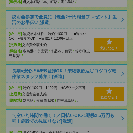
[勤務地]
舟入本町駅
/
本川町駅
/
新白島駅
/
…
説明会参加で全員に【現金2千円相当プレゼント】生
活のお手伝い[派遣]
[給 与]
無資格未経験：時給1400円～ ■週払い
OK ■扶養内OK ■日収1万1200円以上
[交通費]
交通費全額支給
気になる！
[勤務地]
広島港・宇品駅
/
宇品四丁目駅
/
稲荷町(広
島県)駅
/
…
長期×安心＊WEB登録OK！未経験歓迎〇コツコツ軽
作業スタッフ募集！[派遣]
[給 与]
時給1100円～1400円 ★Wワーク不可
[交通費]
交通費全額支給
気になる！
[勤務地]
妹尾駅
/
備前西市駅
/
備中箕島駅
/
…
＼空いた時間で働く！／日払いOK×1勤務2.5万円も
可！施設での見回りなど[派遣]
[給 与]
時給1400円～ 夜勤時給1700円～ 日収