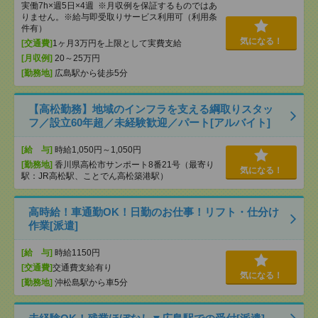
実働7h×週5日×4週 ※月収例を保証するものではあ
りません。※給与即受取りサービス利用可（利用条
件有）
気になる！
[交通費]
1ヶ月3万円を上限として実費支給
[月収例]
20～25万円
[勤務地]
広島駅から徒歩5分
【高松勤務】地域のインフラを支える綱取りスタッ
フ／設立60年超／未経験歓迎／パート[アルバイト]
[給 与]
時給1,050円～1,050円
[勤務地]
香川県高松市サンポート8番21号（最寄り
気になる！
駅：JR高松駅、ことでん高松築港駅）
高時給！車通勤OK！日勤のお仕事！リフト・仕分け
作業[派遣]
[給 与]
時給1150円
[交通費]
交通費支給有り
気になる！
[勤務地]
沖松島駅から車5分