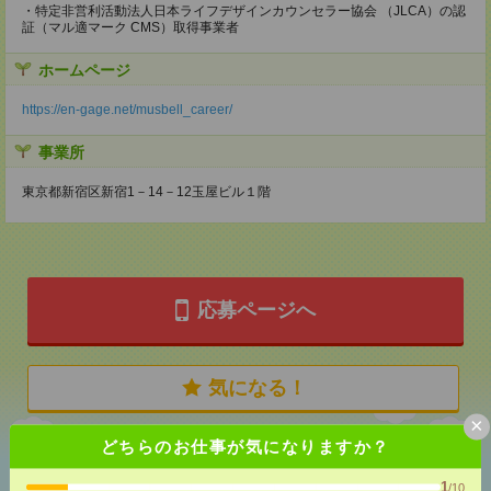
・特定非営利活動法人日本ライフデザインカウンセラー協会 （JLCA）の認
証（マル適マーク CMS）取得事業者
ホームページ
https://en-gage.net/musbell_career/
事業所
東京都新宿区新宿1－14－12玉屋ビル１階
応募ページへ
気になる！
×
どちらのお仕事が気になりますか？
あなたの閲覧履歴からの
1
おすすめ
/10