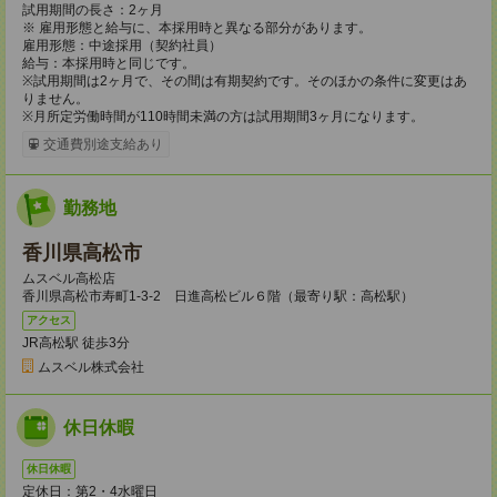
試用期間の長さ：2ヶ月
※ 雇用形態と給与に、本採用時と異なる部分があります。
雇用形態：中途採用（契約社員）
給与：本採用時と同じです。
※試用期間は2ヶ月で、その間は有期契約です。そのほかの条件に変更はあ
りません。
※月所定労働時間が110時間未満の方は試用期間3ヶ月になります。
交通費別途支給あり
勤務地
香川県高松市
ムスベル高松店
香川県高松市寿町1-3-2 日進高松ビル６階（最寄り駅：高松駅）
アクセス
JR高松駅 徒歩3分
ムスベル株式会社
休日休暇
休日休暇
定休日：第2・4水曜日