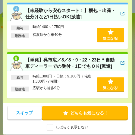
【未経験から安心スタート！】梱包・出荷・
仕分けなど/日払いOK[派遣]
【未経験から安心スタート！】梱包・出荷・仕分け
時給1400～1750円
給与
など/日払いOK[派遣]
福渡駅から車40分
勤務地
気になる!
[給 与]
時給1400～1750円
[交通費]
交通費規定内支給
気になる！
[勤務地]
福渡駅から車40分
【単発】呉市広／8／8・9・22・23日＊自動
車ディーラーでの受付・1日でもＯＫ[派遣]
【単発】呉市広／8／8・9・22・23日＊自動車ディー
時給1300円 ・日額：9,100円（時給
ラーでの受付・1日でもＯＫ[派遣]
給与
1,300円×7時間）
広駅から徒歩9分
気になる!
[給 与]
時給1300円 ・日額：9,100円（時給1,300
勤務地
円×7時間）
[交通費]
・自転車通勤可 ・車通勤可(駐車場無料)
気になる！
[勤務地]
広駅から徒歩9分
スキップ
どちらも気になる！
未経験OK！残業ほぼなし▼広島で受付[派遣]
しばらく表示しない
[給 与]
時給1500円 月収例 21万円 時給1500円×