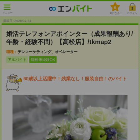
0
メニュー
気になる！
ログイン
掲載日 :2026
/
07
/
24
婚活テレフォンアポインター（成果報酬あり/
年齢・経験不問）【高松店】/tkmap2
職種：
テレマーケティング、オペレーター
アルバイト
職種未経験OK
60歳以上活躍中！残業なし！服装自由！のバイト