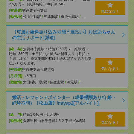
2.5万円～（夜勤時給1700円×15h）
[交通費]
交通費全額支給
気になる！
[勤務地]
松山市駅駅
/
三津浜駅
/
道後公園駅
/
…
【毎週お給料振り込み可能＊週払い】おばあちゃん
の生活サポート[派遣]
[給 与]
無資格未経験：時給1250円～ 経験者：
時給1350円～★日払い／週払い制度あり（月払い
も選べます）※稼働開始時は手続き完了次第のお支
払いとなります。
気になる！
[交通費]
交通費支給※規定有
[月収例]
～5万円
[勤務地]
太田(香川県)駅
/
仏生山駅
/
潟元駅
/
…
婚活テレフォンアポインター（成果報酬あり/年齢・
経験不問）【松山店】/mtyap2[アルバイト]
[給 与]
時給1,040円～1,040円
[勤務地]
愛媛県松山市千舟町4-5-2 平成ビル5階
気になる！