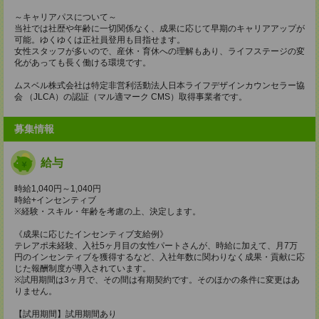
～キャリアパスについて～
当社では社歴や年齢に一切関係なく、成果に応じて早期のキャリアアップが
可能。ゆくゆくは正社員登用も目指せます。
女性スタッフが多いので、産休・育休への理解もあり、ライフステージの変
化があっても長く働ける環境です。
ムスベル株式会社は特定非営利活動法人日本ライフデザインカウンセラー協
会 （JLCA）の認証（マル適マーク CMS）取得事業者です。
募集情報
給与
時給1,040円～1,040円
時給+インセンティブ
※経験・スキル・年齢を考慮の上、決定します。
《成果に応じたインセンティブ支給例》
テレアポ未経験、入社5ヶ月目の女性パートさんが、時給に加えて、月7万
円のインセンティブを獲得するなど、入社年数に関わりなく成果・貢献に応
じた報酬制度が導入されています。
※試用期間は3ヶ月で、その間は有期契約です。そのほかの条件に変更はあ
りません。
【試用期間】試用期間あり