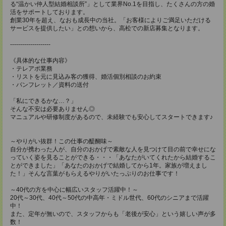
る“温かい仲人型結婚相談所”」として業界No.1を目指し、たくさんの方の婚
活をサポートしております。
創業30年を超え、なおも成長中の当社。「お客様によりご満足いただける
サービスを提供したい」との想いから、高松での新店募集となります。
--------------------
《具体的な仕事内容》
・テレアポ業務
・リストを元に見込み客の獲得、婚活個別相談のお約束
・パンフレット／資料の送付
「私にできるかな…？」
そんな不安は必要ありません◎
マニュアルや研修制度があるので、未経験でも安心してスタートできます♪
～やりがい抜群！この仕事の醍醐味～
自分が携わった人が、自分のおかげで素敵な人を見つけて目の前で幸せにな
っていく姿を見ることができる・・・「あなたがいてくれたから結婚するこ
とができました」「あなたのおかげで結婚してから1年。家族が増えまし
た！」そんな言葉がもらえるやりがいたっぷりのお仕事です！
～40代の方を中心に幅広いスタッフ活躍中！～
20代～30代、40代～50代の中高年・ミドル世代、60代のシニアまで活躍
中！
また、定年が無いので、スタッフからも「老後が安心」という嬉しい声が多
数！