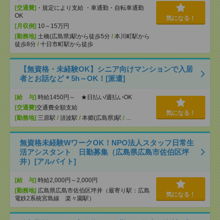
[交通費]
・規定により支給 ・車通勤・自転車通勤
OK
気になる！
[月収例]
10～15万円
[勤務地]
土橋(広島県)駅から徒歩5分
/
本川町駅から
徒歩8分
/
十日市町駅から徒歩
【無資格・未経験OK】シニア向けマンションで入居
者とお話など＊5h～OK！[派遣]
[給 与]
時給1450円～ ★日払い/週払いOK
[交通費]
交通費全額支給
気になる！
[勤務地]
三原駅
/
須波駅
/
本郷(広島県)駅
/
…
無資格未経験WワークOK！NPO法人スタッフ日常生
活アシスタント 日勤募集（広島県広島市佐伯区坪
井）[アルバイト]
[給 与]
時給2,000円～2,000円
[勤務地]
広島県広島市佐伯区坪井（最寄り駅：広島
気になる！
電鉄2系統宮島線 楽々園駅）