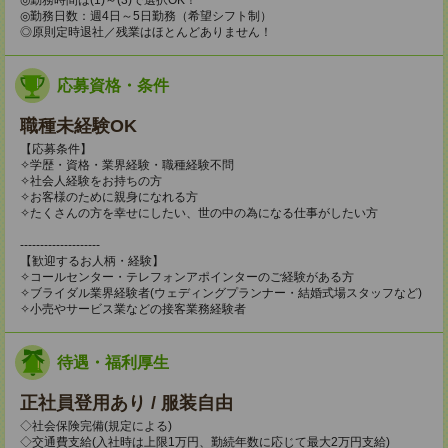
◎勤務日数：週4日～5日勤務（希望シフト制）
◎原則定時退社／残業はほとんどありません！
応募資格・条件
職種未経験OK
【応募条件】
✧学歴・資格・業界経験・職種経験不問
✧社会人経験をお持ちの方
✧お客様のために親身になれる方
✧たくさんの方を幸せにしたい、世の中の為になる仕事がしたい方
--------------------
【歓迎するお人柄・経験】
✧コールセンター・テレフォンアポインターのご経験がある方
✧ブライダル業界経験者(ウェディングプランナー・結婚式場スタッフなど)
✧小売やサービス業などの接客業務経験者
待遇・福利厚生
正社員登用あり / 服装自由
◇社会保険完備(規定による)
◇交通費支給(入社時は上限1万円、勤続年数に応じて最大2万円支給)