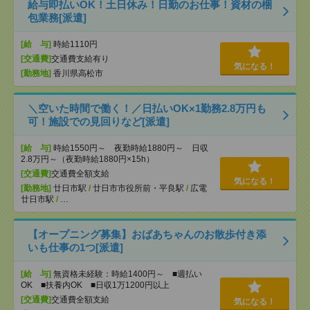
給与即払いOK！土日休み！日勤のお仕事！資材の梱
包業務[派遣]
[給 与]
時給1110円
[交通費]
交通費支給有り
気になる！
[勤務地]
香川県高松市
＼空いた時間で働く！／日払いOK×1勤務2.8万円も
可！施設での見回りなど[派遣]
[給 与]
時給1550円～ 夜勤時給1880円～ 日収
2.8万円～（夜勤時給1880円×15h）
[交通費]
交通費全額支給
気になる！
[勤務地]
廿日市駅
/
廿日市市役所前・平良駅
/
広電
廿日市駅
/
…
【オープニング募集】おばあちゃんのお散歩付き添
いも仕事の1つ[派遣]
[給 与]
無資格未経験：時給1400円～ ■週払い
OK ■扶養内OK ■日収1万1200円以上
[交通費]
交通費全額支給
気になる！