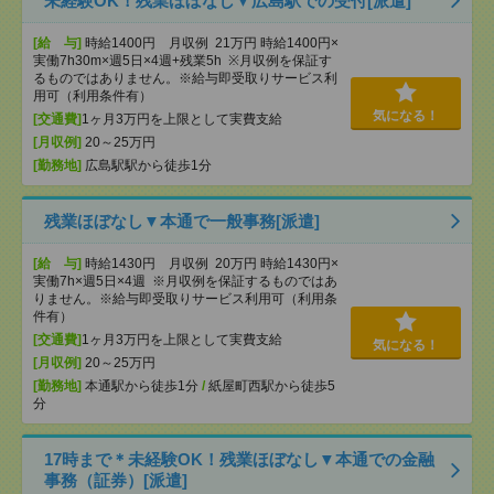
未経験OK！残業ほぼなし▼広島駅での受付[派遣]
[給 与]
時給1400円 月収例 21万円 時給1400円×
実働7h30m×週5日×4週+残業5h ※月収例を保証す
るものではありません。※給与即受取りサービス利
用可（利用条件有）
気になる！
[交通費]
1ヶ月3万円を上限として実費支給
[月収例]
20～25万円
[勤務地]
広島駅駅から徒歩1分
残業ほぼなし▼本通で一般事務[派遣]
[給 与]
時給1430円 月収例 20万円 時給1430円×
実働7h×週5日×4週 ※月収例を保証するものではあ
りません。※給与即受取りサービス利用可（利用条
件有）
[交通費]
1ヶ月3万円を上限として実費支給
気になる！
[月収例]
20～25万円
[勤務地]
本通駅から徒歩1分
/
紙屋町西駅から徒歩5
分
17時まで＊未経験OK！残業ほぼなし▼本通での金融
事務（証券）[派遣]