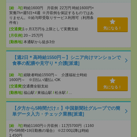
[給 与]
時給1600円 月収例 22万円 時給1600円×
実働7h×週5日×4週 ※月収例を保証するものではあ
りません。※給与即受取りサービス利用可（利用条
件有）
気になる！
[交通費]
1ヶ月3万円を上限として実費支給
[月収例]
20～25万円
[勤務地]
本通駅から徒歩3分
【週2日＊高時給1550円～】シニア向けマンションで
食事の配膳や見守り＊介護[派遣]
[給 与]
経験者時給1550円～ 介護福祉士時給
1600円～ ※日払い/週払いOK
[交通費]
交通費全額支給
気になる！
[勤務地]
福山駅
/
東福山駅
/
松永駅
/
…
【夕方から5時間だけ♬】中国新聞社グループでの簡
単データ入力・チェック業務[派遣]
[給 与]
時給1160円☆月収例：11万5700円（1160
円×5時間×19日勤務の場合） ※22:00以降は時給
1,450円