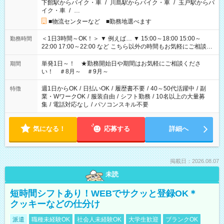
下館駅からバイク・車
/
川島駅からバイク・車
/
玉戸駅からバ
イク・車
/
…
■物流センターなど ■勤務地選べます
＜1日3時間～OK！＞ ▼ 例えば… ▼ 15:00～18:00 15:00～
勤務時間
22:00 17:00～22:00 など こちら以外の時間もお気軽にご相談く
ださい！
単発1日～！ ★勤務開始日や期間はお気軽にご相談くださ
期間
い！ ＃8月～ ＃9月～
週1日からOK
/
日払いOK
/
履歴書不要
/
40～50代活躍中
/
副
特徴
業・WワークOK
/
服装自由
/
シフト勤務
/
10名以上の大量募
集
/
電話対応なし
/
パソコンスキル不要
気になる！
応募する
詳細へ
掲載日：2026.08.07
未読
短時間シフトあり！WEBでサクッと登録OK＊
クッキーなどの仕分け
派遣
職種未経験OK
社会人未経験OK
大学生歓迎
ブランクOK