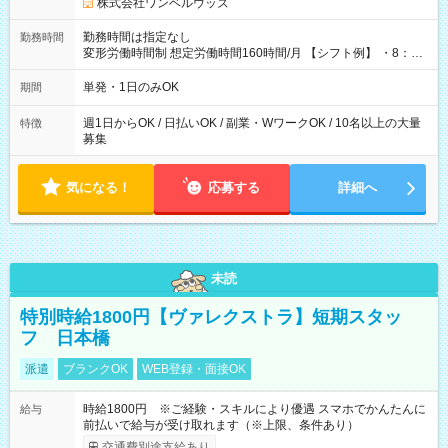
株式会社ワンベルウッズ
勤務時間は指定なし
勤務時間
変形労働時間制 想定労働時間160時間/月 【シフト例】 ・8：00
～21：00
単発・1日のみOK
期間
週1日からOK / 日払いOK / 副業・WワークOK / 10名以上の大量
特徴
募集
気になる！
応募する
詳細へ
未読
特別時給1800円【ヴァレクストラ】短期スタッ
フ 日本橋
派遣
ブランクOK
WEB登録・面接OK
時給1800円 ※ご経験・スキルにより優遇 スマホでかんたんに
給与
前払いで給与が受け取れます（※上限、条件あり）
交通費別途支給あり