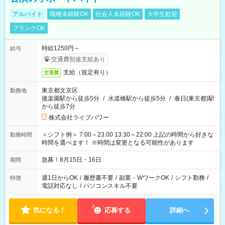
アルバイト
職種未経験OK
社会人未経験OK
大学生歓迎
ブランクOK
時給1250円～
給与
交通費別途支給あり
支給（規定有り）
交通費
東京都文京区
勤務地
後楽園駅から徒歩5分
/
水道橋駅から徒歩5分
/
春日(東京都)駅
から徒歩7分
株式会社ライブパワー
＜シフト例＞ 7:00～23:00 13:30～22:00 上記の時間から好きな
勤務時間
時間を選べます！ ※時間は変更となる可能性があります
急募！8月15日・16日
期間
週1日からOK
/
履歴書不要
/
副業・WワークOK
/
シフト勤務
/
特徴
電話対応なし
/
パソコンスキル不要
気になる！
応募する
詳細へ