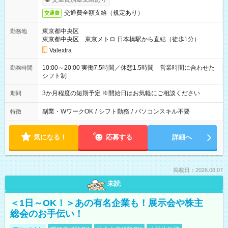
交通費全額支給（規定あり）
交通費
東京都中央区
勤務地
東京都中央区 東京メトロ 日本橋駅から直結（徒歩1分）
Valextra
10:00～20:00 実働7.5時間／休憩1.5時間 営業時間に合わせた
勤務時間
シフト制
3か月程度の短期予定 ※開始日はお気軽にご相談ください
期間
副業・WワークOK
/
シフト勤務
/
パソコンスキル不要
特徴
気になる！
応募する
詳細へ
掲載日：2026.08.07
未読
＜1日～OK！＞あの有名企業も！展示会や株主
総会のお手伝い！