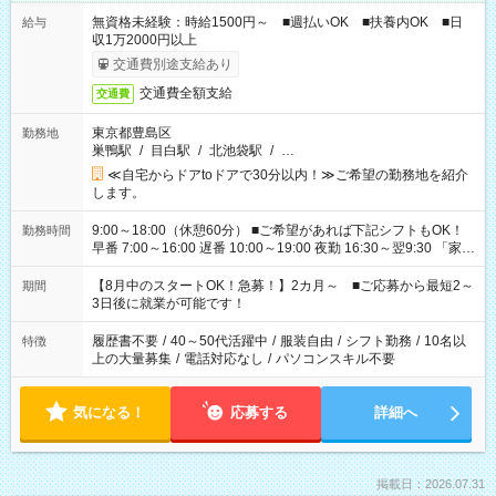
無資格未経験：時給1500円～ ■週払いOK ■扶養内OK ■日
給与
収1万2000円以上
交通費別途支給あり
交通費全額支給
交通費
東京都豊島区
勤務地
巣鴨駅
/
目白駅
/
北池袋駅
/
…
≪自宅からドアtoドアで30分以内！≫ご希望の勤務地を紹介
します。
9:00～18:00（休憩60分） ■ご希望があれば下記シフトもOK！
勤務時間
早番 7:00～16:00 遅番 10:00～19:00 夜勤 16:30～翌9:30 「家族
と休みを合わせたい」 「余裕を持って夕飯の準備がしたい」
「できれば残業はしたくない」 など、ご希望を教えてください
【8月中のスタートOK！急募！】2カ月～ ■ご応募から最短2～
期間
ね。 ※Wワーク希望の方へ 今ご覧のお仕事で希望する勤務時間
3日後に就業が可能です！
と、もう1つのお仕事の勤務時間。 合計で週40時間を超える場
合は応募できません。
履歴書不要
/
40～50代活躍中
/
服装自由
/
シフト勤務
/
10名以
特徴
上の大量募集
/
電話対応なし
/
パソコンスキル不要
気になる！
応募する
詳細へ
掲載日：2026.07.31