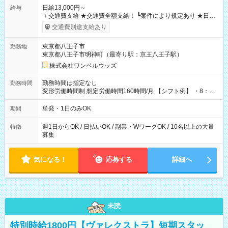
日給13,000円～
給与
＋交通費支給 ★交通費全額支給！ ┗案件により規定あり ★日払
いOK！（規定あり） ┗働いたその日に現金GET♪ お仕事後はコ
交通費別途支給あり
ンビニATMから 日払い分を引き落とせます！ 【試用期間】試
用期間なし
東京都八王子市
勤務地
東京都八王子市明神町（最寄り駅：京王八王子駅）
株式会社ワンベルウッズ
勤務時間は指定なし
勤務時間
変形労働時間制 想定労働時間160時間/月 【シフト例】 ・8：00
～21：00
単発・1日のみOK
期間
週1日からOK / 日払いOK / 副業・WワークOK / 10名以上の大量
特徴
募集
気になる！
応募する
詳細へ
未読
特別時給1800円【ヴァレクストラ】短期スタッ