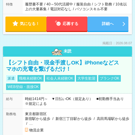
履歴書不要
/
40～50代活躍中
/
服装自由
/
シフト勤務
/
10名以
特徴
上の大量募集
/
電話対応なし
/
パソコンスキル不要
気になる！
応募する
詳細へ
掲載日：2026.08.07
未読
【シフト自由・現金手渡しOK】iPhoneなどス
マホの充電を繋げるだけ！
派遣
職種未経験OK
社会人未経験OK
大学生歓迎
ブランクOK
WEB登録・面接OK
時給1414円～ ▼日払いOK（規定あり） ■初勤務手当あり
給与
※規定による
東京都新宿区
勤務地
新宿駅から徒歩
/
新宿三丁目駅から徒歩
/
高田馬場駅から徒歩
/
…
物流企業