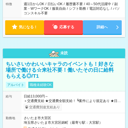
週1日からOK
/
日払いOK
/
履歴書不要
/
40～50代活躍中
/
副
特徴
業・WワークOK
/
服装自由
/
シフト勤務
/
電話対応なし
/
パソ
コンスキル不要
気になる！
応募する
詳細へ
未読
ちいさいかわいいキャラのイベントも！好きな
場所で働ける☆来社不要！働いたその日に給料
もらえる◎/T1
アルバイト
職種未経験OK
日給13,000円～
給与
＋交通費支給 ★交通費全額支給！ ┗案件により規定あり ★日払
いOK！（規定あり） ┗働いたその日に現金GET♪ お仕事後はコ
交通費別途支給あり
ンビニATMから 日払い分を引き落とせます！ 【試用期間】試
用期間なし
さいたま市大宮区
勤務地
埼玉県さいたま市大宮区錦町（最寄り駅：大宮駅）