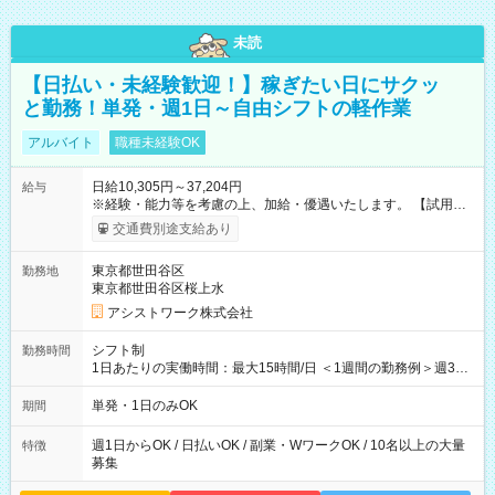
未読
【日払い・未経験歓迎！】稼ぎたい日にサクッ
と勤務！単発・週1日～自由シフトの軽作業
アルバイト
職種未経験OK
日給10,305円～37,204円
給与
※経験・能力等を考慮の上、加給・優遇いたします。 【試用期
間】試用期間なし
交通費別途支給あり
東京都世田谷区
勤務地
東京都世田谷区桜上水
アシストワーク株式会社
シフト制
勤務時間
1日あたりの実働時間：最大15時間/日 ＜1週間の勤務例＞週3回
勤務 勤務：月・水・金 休み：火・木・土・日 好きな時にお仕事
可能です！ ※1日あたりの最大実働時間は日勤、夜勤共に勤務し
単発・1日のみOK
期間
た時間になります。
週1日からOK / 日払いOK / 副業・WワークOK / 10名以上の大量
特徴
募集