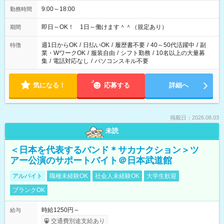
9:00～18:00
勤務時間
即日～OK！ 1日～働けます＾＾（規定あり）
期間
週1日からOK
/
日払いOK
/
履歴書不要
/
40～50代活躍中
/
副
特徴
業・WワークOK
/
服装自由
/
シフト勤務
/
10名以上の大量募
集
/
電話対応なし
/
パソコンスキル不要
気になる！
応募する
詳細へ
掲載日：2026.08.03
未読
＜日本を代表するバンド＊サカナクション＞ツ
アー公演のサポートバイト＠日本武道館
アルバイト
職種未経験OK
社会人未経験OK
大学生歓迎
ブランクOK
時給1250円～
給与
交通費別途支給あり