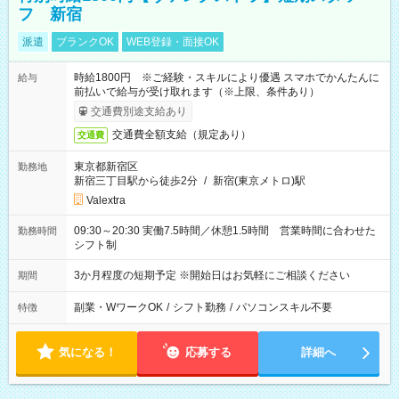
フ 新宿
派遣
ブランクOK
WEB登録・面接OK
時給1800円 ※ご経験・スキルにより優遇 スマホでかんたんに
給与
前払いで給与が受け取れます（※上限、条件あり）
交通費別途支給あり
交通費全額支給（規定あり）
交通費
東京都新宿区
勤務地
新宿三丁目駅から徒歩2分
/
新宿(東京メトロ)駅
Valextra
09:30～20:30 実働7.5時間／休憩1.5時間 営業時間に合わせた
勤務時間
シフト制
3か月程度の短期予定 ※開始日はお気軽にご相談ください
期間
副業・WワークOK
/
シフト勤務
/
パソコンスキル不要
特徴
気になる！
応募する
詳細へ