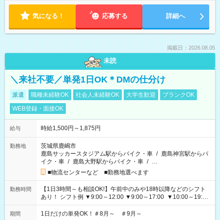
気になる！
応募する
詳細へ
掲載日：2026.08.05
未読
＼来社不要／単発1日OK＊DMの仕分け
派遣
職種未経験OK
社会人未経験OK
大学生歓迎
ブランクOK
WEB登録・面接OK
時給1,500円～1,875円
給与
茨城県鹿嶋市
勤務地
鹿島サッカースタジアム駅からバイク・車
/
鹿島神宮駅からバ
イク・車
/
鹿島大野駅からバイク・車
/
…
■物流センターなど ■勤務地選べます
【1日3時間～も相談OK!】午前中のみや18時以降などのシフト
勤務時間
あり！ シフト例 ▼9:00～12:00 ▼9:00～17:00 ▼10:00～19:00
▼18:00～21:00
1日だけの単発OK！＃8月～ ＃9月～
期間