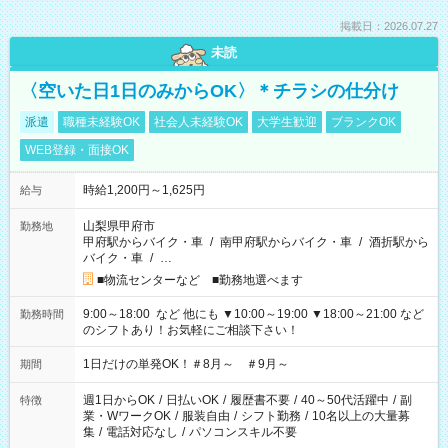
掲載日：2026.07.27
未読
〈空いた日1日のみからOK〉＊チラシの仕分け
派遣
職種未経験OK
社会人未経験OK
大学生歓迎
ブランクOK
WEB登録・面接OK
時給1,200円～1,625円
給与
山梨県甲府市
勤務地
甲府駅からバイク・車
/
南甲府駅からバイク・車
/
酒折駅から
バイク・車
/
…
■物流センターなど ■勤務地選べます
9:00～18:00 など 他にも ▼10:00～19:00 ▼18:00～21:00 など
勤務時間
のシフトあり！お気軽にご相談下さい！
1日だけの単発OK！＃8月～ ＃9月～
期間
週1日からOK
/
日払いOK
/
履歴書不要
/
40～50代活躍中
/
副
特徴
業・WワークOK
/
服装自由
/
シフト勤務
/
10名以上の大量募
集
/
電話対応なし
/
パソコンスキル不要