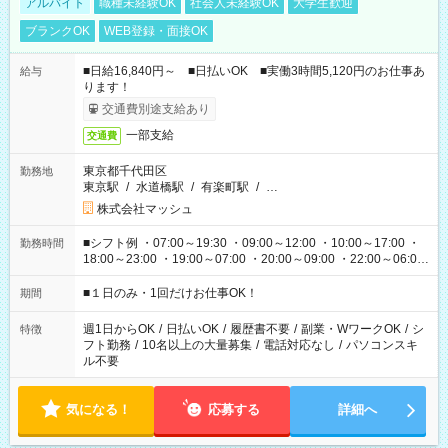
アルバイト
職種未経験OK
社会人未経験OK
大学生歓迎
ブランクOK
WEB登録・面接OK
■日給16,840円～ ■日払いOK ■実働3時間5,120円のお仕事あ
給与
ります！
交通費別途支給あり
一部支給
交通費
東京都千代田区
勤務地
東京駅
/
水道橋駅
/
有楽町駅
/
…
株式会社マッシュ
■シフト例 ・07:00～19:30 ・09:00～12:00 ・10:00～17:00 ・
勤務時間
18:00～23:00 ・19:00～07:00 ・20:00～09:00 ・22:00～06:00
etc ★最短で3時間で5,120円のお仕事から 15時間で2万円近く稼
げるお仕事も！ ご希望のお時間に合わせてご紹介！ ※シフトは
■１日のみ・1回だけお仕事OK！
期間
現場によって異なります。 ※勿論、休憩時間はあるのでご安心
ください！
週1日からOK
/
日払いOK
/
履歴書不要
/
副業・WワークOK
/
シ
特徴
フト勤務
/
10名以上の大量募集
/
電話対応なし
/
パソコンスキ
ル不要
気になる！
応募する
詳細へ