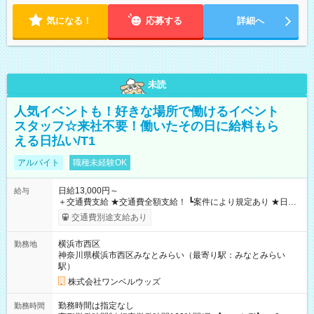
気になる！
応募する
詳細へ
未読
人気イベントも！好きな場所で働けるイベント
スタッフ☆来社不要！働いたその日に給料もら
える日払い/T1
アルバイト
職種未経験OK
日給13,000円～
給与
＋交通費支給 ★交通費全額支給！ ┗案件により規定あり ★日払
いOK！（規定あり） ┗働いたその日に現金GET♪ お仕事後はコ
交通費別途支給あり
ンビニATMから 日払い分を引き落とせます！ 【試用期間】試
用期間なし
横浜市西区
勤務地
神奈川県横浜市西区みなとみらい（最寄り駅：みなとみらい
駅）
株式会社ワンベルウッズ
勤務時間は指定なし
勤務時間