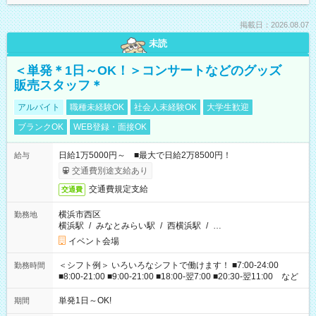
掲載日：2026.08.07
未読
＜単発＊1日～OK！＞コンサートなどのグッズ
販売スタッフ＊
アルバイト
職種未経験OK
社会人未経験OK
大学生歓迎
ブランクOK
WEB登録・面接OK
日給1万5000円～ ■最大で日給2万8500円！
給与
交通費別途支給あり
交通費規定支給
交通費
横浜市西区
勤務地
横浜駅
/
みなとみらい駅
/
西横浜駅
/
…
イベント会場
＜シフト例＞ いろいろなシフトで働けます！ ■7:00-24:00
勤務時間
■8:00-21:00 ■9:00-21:00 ■18:00-翌7:00 ■20:30-翌11:00 など
単発1日～OK!
期間