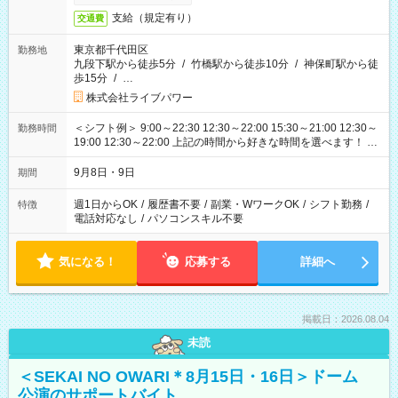
支給（規定有り）
交通費
東京都千代田区
勤務地
九段下駅から徒歩5分
/
竹橋駅から徒歩10分
/
神保町駅から徒
歩15分
/
…
株式会社ライブパワー
＜シフト例＞ 9:00～22:30 12:30～22:00 15:30～21:00 12:30～
勤務時間
19:00 12:30～22:00 上記の時間から好きな時間を選べます！ ※
時間は変更となる可能性があります
9月8日・9日
期間
週1日からOK
/
履歴書不要
/
副業・WワークOK
/
シフト勤務
/
特徴
電話対応なし
/
パソコンスキル不要
気になる！
応募する
詳細へ
掲載日：2026.08.04
未読
＜SEKAI NO OWARI＊8月15日・16日＞ドーム
公演のサポートバイト