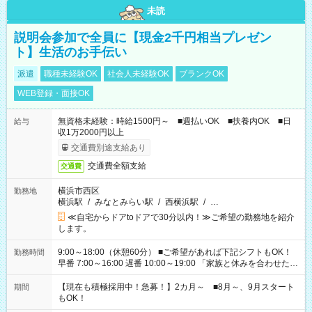
未読
説明会参加で全員に【現金2千円相当プレゼン
ト】生活のお手伝い
派遣
職種未経験OK
社会人未経験OK
ブランクOK
WEB登録・面接OK
無資格未経験：時給1500円～ ■週払いOK ■扶養内OK ■日
給与
収1万2000円以上
交通費別途支給あり
交通費全額支給
交通費
横浜市西区
勤務地
横浜駅
/
みなとみらい駅
/
西横浜駅
/
…
≪自宅からドアtoドアで30分以内！≫ご希望の勤務地を紹介
します。
9:00～18:00（休憩60分） ■ご希望があれば下記シフトもOK！
勤務時間
早番 7:00～16:00 遅番 10:00～19:00 「家族と休みを合わせた
い」 「余裕を持って夕飯の準備がしたい」 「できれば残業はし
たくない」 など、ご希望を教えてくださいね。 ※Wワーク希望
【現在も積極採用中！急募！】2カ月～ ■8月～、9月スタート
期間
の方へ 今ご覧のお仕事で希望する勤務時間と、もう1つのお仕事
もOK！
の勤務時間。 合計で週40時間を超える場合は応募できません。