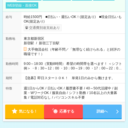
WEB登録・面接OK
時給1500円 ■日払い・週払いOK！(規定あり) ■現金日払いも
給与
OK(規定あり)
交通費別途支給あり
東京都新宿区
勤務地
新宿駅
/
新宿三丁目駅
大手物流会社（年齢不問／「無理なく続けられる」と好評の
職場です！）
9:00～18:00（実動8時間） 希望の時間帯を選べます！ ＜シフト
勤務時間
例＞ ・8：30～12：00 ・10：00～19：00 ・17：00～22：00
・13：00～22：00 ・22：00～翌6：00 など
【急募】即日スタートＯＫ！ 単発1日のみから働けます。
期間
週1日からOK
/
日払いOK
/
履歴書不要
/
40～50代活躍中
/
副
特徴
業・WワークOK
/
服装自由
/
シフト勤務
/
10名以上の大量募
集
/
電話対応なし
/
パソコンスキル不要
気になる！
応募する
詳細へ