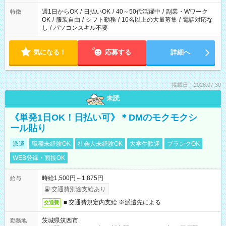
週1日からOK
/
日払いOK
/
40～50代活躍中
/
副業・Wワーク
特徴
OK
/
服装自由
/
シフト勤務
/
10名以上の大量募集
/
電話対応な
し
/
パソコンスキル不要
気になる！
応募する
詳細へ
掲載日：2026.07.30
未読
《単発1日OK！日払い可》＊DMのモクモクシ
ール貼り
派遣
職種未経験OK
社会人未経験OK
大学生歓迎
ブランクOK
WEB登録・面接OK
時給1,500円～1,875円
給与
交通費別途支給あり
■ 交通費規定内支給 ※派遣先による
交通費
茨城県筑西市
勤務地