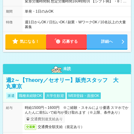
変形労働時間制 想定労働時間160時間/月 【シフト例】 ・8：00
～21：00
単発・1日のみOK
期間
週1日からOK / 日払いOK / 副業・WワークOK / 10名以上の大量
特徴
募集
気になる！
応募する
詳細へ
未読
週2～【Theory／セオリー】販売スタッフ 大
丸東京
派遣
職種未経験OK
大学生歓迎
WEB登録・面接OK
時給1500円～1600円 ※ご経験・スキルにより優遇 スマホでか
給与
んたんに前払いで給与が受け取れます（※上限、条件あり）
交通費別途支給あり
交通費全額支給（規定あり）
交通費