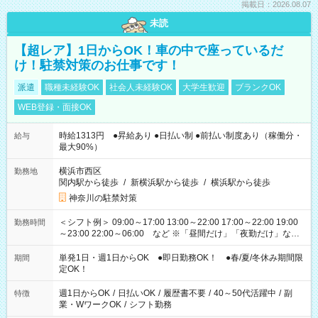
掲載日：2026.08.07
未読
【超レア】1日からOK！車の中で座っているだ
け！駐禁対策のお仕事です！
派遣
職種未経験OK
社会人未経験OK
大学生歓迎
ブランクOK
WEB登録・面接OK
時給1313円 ●昇給あり ●日払い制 ●前払い制度あり（稼働分・
給与
最大90%）
横浜市西区
勤務地
関内駅から徒歩
/
新横浜駅から徒歩
/
横浜駅から徒歩
神奈川の駐禁対策
＜シフト例＞ 09:00～17:00 13:00～22:00 17:00～22:00 19:00
勤務時間
～23:00 22:00～06:00 など ※「昼間だけ」「夜勤だけ」など
の希望OK
単発1日・週1日からOK ●即日勤務OK！ ●春/夏/冬休み期間限
期間
定OK！
週1日からOK
/
日払いOK
/
履歴書不要
/
40～50代活躍中
/
副
特徴
業・WワークOK
/
シフト勤務