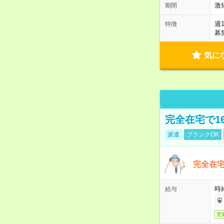
激
期間
週
特徴
募
気に
完全在宅で1
派遣
ブランクOK
完全在宅
時
給与
交