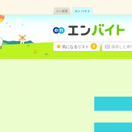
エン派遣
エン バイト
0
気になるリスト
保存した希