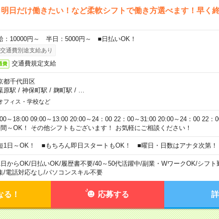
ら明日だけ働きたい！など柔軟シフトで働き方選べます！早く
給：10000円～ 半日：5000円～ ■日払いOK！
交通費別途支給あり
交通費規定支給
通費
京都千代田区
葉原駅
/
神保町駅
/
麹町駅
/
…
オフィス・学校など
:00～18:00 09:00～13:00 20:00～24：00 22：00～31:00 20:00～24：00 2
時間～OK！ その他シフトもございます！ お気軽にご相談ください！
短1日～OK！ ■もちろん即日スタートもOK！ ■曜日・日数はアナタ次第！
1日からOK
/
日払いOK
/
履歴書不要
/
40～50代活躍中
/
副業・WワークOK
/
シフト
集
/
電話対応なし
/
パソコンスキル不要
なる！
応募する
詳