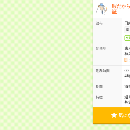
暇だか
証
日
給与
交
東
勤務地
秋
09
勤務時間
4
激
期間
週
特徴
募
気に