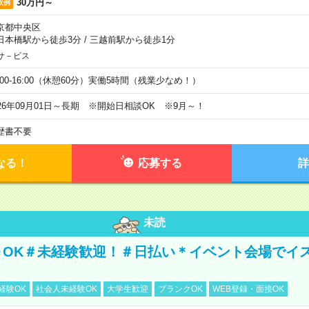
30万円～
収例
京都中央区
日本橋駅から徒歩3分
/
三越前駅から徒歩1分
サ－ビス
0:00-16:00（休憩60分）実働5時間（残業少なめ！）
026年09月01日～長期 ※開始日相談OK ※9月～！
歴書不要
なる！
応募する
詳
未読
～OK＃未経験歓迎！＃日払い＊イベント会場でイ
経験OK
社会人未経験OK
大学生歓迎
ブランクOK
WEB登録・面接OK