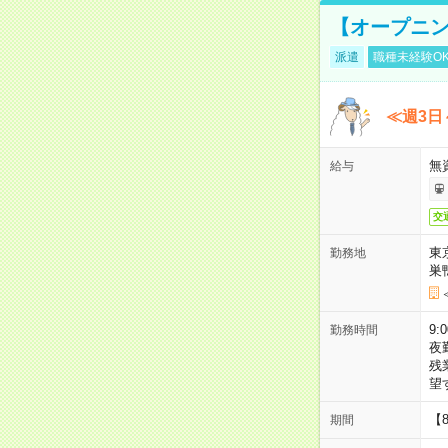
【オープニン
派遣
職種未経験O
≪週3日
無
給与
交
東
勤務地
巣
9:
勤務時間
夜
残
望
【
期間