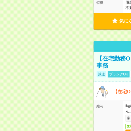
履
特徴
不
気に
【在宅勤務O
事務
派遣
ブランクOK
【在宅O
時
給与
ん
交