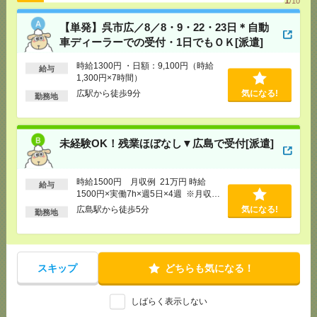
1
/10
[給 与]
時給1400円 月収例 21万円 時給1400円×
【単発】呉市広／8／8・9・22・23日＊自動
実働7h30m×週5日×4週+残業5h ※月収例を保証す
車ディーラーでの受付・1日でもＯＫ[派遣]
るものではありません。※給与即受取りサービス利
用可（利用条件有）
時給1300円 ・日額：9,100円（時給
気になる！
給与
[交通費]
1ヶ月3万円を上限として実費支給
1,300円×7時間）
[月収例]
20～25万円
広駅から徒歩9分
気になる!
勤務地
[勤務地]
広島駅駅から徒歩1分
✨日払い手渡し✨警備員✨１日最大17,450円✨履歴書
未経験OK！残業ほぼなし▼広島で受付[派遣]
不要✨面接確約！合格率100％✨平均実働5時間[アル
バイト]
時給1500円 月収例 21万円 時給
給与
[給 与]
日給8,500円～17,450円
1500円×実働7h×週5日×4週 ※月収例
[勤務地]
岡山県岡山市北区岡山県岡山市北区東古松
を保証するものではありません。※給
広島駅から徒歩5分
気になる!
気になる！
勤務地
４８０－２３（最寄り駅：JR大元駅）
与即受取りサービス利用可（利用条件
有）
給与即払いOK！土日休み！日勤のお仕事！調理業務
[派遣]
スキップ
どちらも気になる！
[給 与]
時給1150円
しばらく表示しない
[交通費]
交通費支給有り
気になる！