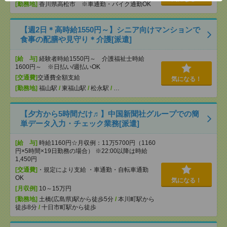
[勤務地]
香川県高松市 ※車通勤・バイク通勤OK
【週2日＊高時給1550円～】シニア向けマンションで
食事の配膳や見守り＊介護[派遣]
[給 与]
経験者時給1550円～ 介護福祉士時給
1600円～ ※日払い/週払いOK
[交通費]
交通費全額支給
気になる！
[勤務地]
福山駅
/
東福山駅
/
松永駅
/
…
【夕方から5時間だけ♬】中国新聞社グループでの簡
単データ入力・チェック業務[派遣]
[給 与]
時給1160円☆月収例：11万5700円（1160
円×5時間×19日勤務の場合） ※22:00以降は時給
1,450円
[交通費]
・規定により支給 ・車通勤・自転車通勤
OK
気になる！
[月収例]
10～15万円
[勤務地]
土橋(広島県)駅から徒歩5分
/
本川町駅から
徒歩8分
/
十日市町駅から徒歩