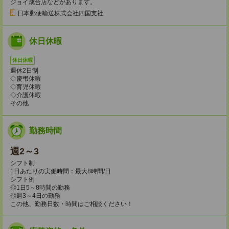
ジョイ成合店などがあります。
日本郵便輸送株式会社四国支社
休日休暇
休日休暇
週休2日制
◇慶弔休暇
◇育児休暇
◇介護休暇
その他
勤務時間
週2～3
シフト制
1日あたりの実働時間：最大8時間/日
シフト例
◎1日5～8時間の勤務
◎週3～4日の勤務
この他、勤務日数・時間はご相談ください！