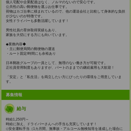
個人宅配や企業配達はなく、ノルマのないので安心です。
公共性の高い郵便物を運ぶお仕事です。
荷物はカゴ台車に積まれているので、他の運送会社と比較して身体的な負担
が少ないのが特徴です。
女性ドライバーも多数活躍しています！
男性社員の育休取得実績もあり、
家族を大切にする方にも向いています。
◆業務内容◆
・主に郵便局間の郵便物の運送
・ルート固定/時間にも余裕あり
日本郵政グループの一員として、無理のない働き方が可能です。
正社員登用制度もありますが、パートのままでの継続雇用も大歓迎！
「安定」と「私生活」を両立したい方にぴったりの環境をご用意していま
す。
募集情報
給与
時給1,250円～
時給に加え、ドライバーさんへの手当も充実しています！
◇安全運転手当（1カ月間、無事故・アルコール無検知等を達成した場合に