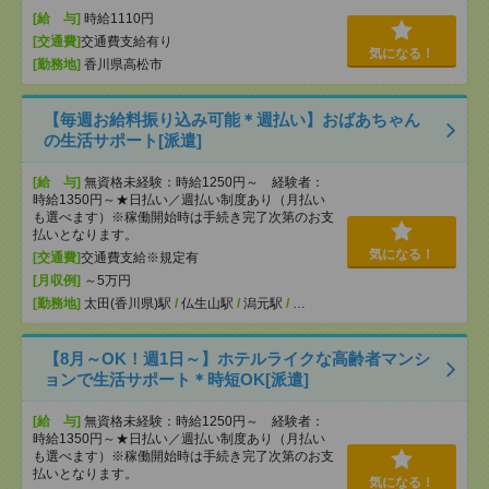
[給 与]
時給1110円
[交通費]
交通費支給有り
気になる！
[勤務地]
香川県高松市
【毎週お給料振り込み可能＊週払い】おばあちゃん
の生活サポート[派遣]
[給 与]
無資格未経験：時給1250円～ 経験者：
時給1350円～★日払い／週払い制度あり（月払い
も選べます）※稼働開始時は手続き完了次第のお支
払いとなります。
気になる！
[交通費]
交通費支給※規定有
[月収例]
～5万円
[勤務地]
太田(香川県)駅
/
仏生山駅
/
潟元駅
/
…
【8月～OK！週1日～】ホテルライクな高齢者マンシ
ョンで生活サポート＊時短OK[派遣]
[給 与]
無資格未経験：時給1250円～ 経験者：
時給1350円～★日払い／週払い制度あり（月払い
も選べます）※稼働開始時は手続き完了次第のお支
払いとなります。
気になる！