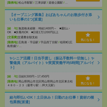
[勤務地]
松山市駅駅
/
三津浜駅
/
道後公園駅
/
…
【オープニング募集】おばあちゃんのお散歩付き添
いも仕事の1つ[派遣]
[給 与]
無資格未経験：時給1400円～ ■週払い
OK ■扶養内OK ■日収1万1200円以上
[交通費]
交通費全額支給
気になる！
[勤務地]
広島港・宇品駅
/
宇品四丁目駅
/
稲荷町(広
島県)駅
/
…
✨シニア活躍！日当手渡し（振込手数料一切無し）✨
警備員（アルバイト）✨実質実働平均5時間[アルバイ
ト]
[給 与]
日給8,500円～17,450円
[勤務地]
岡山県岡山市北区岡山県岡山市北区東古松
気になる！
４８０－２３（最寄り駅：JR大元駅）
給与即払いOK！土日休み！日勤のお仕事！資材の梱
包業務[派遣]