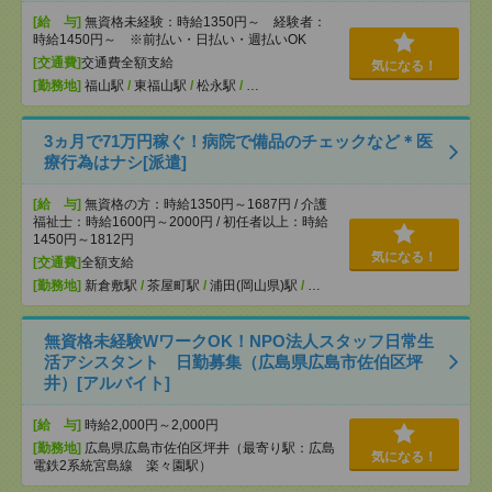
[給 与]
無資格未経験：時給1350円～ 経験者：
時給1450円～ ※前払い・日払い・週払いOK
[交通費]
交通費全額支給
気になる！
[勤務地]
福山駅
/
東福山駅
/
松永駅
/
…
3ヵ月で71万円稼ぐ！病院で備品のチェックなど＊医
療行為はナシ[派遣]
[給 与]
無資格の方：時給1350円～1687円 / 介護
福祉士：時給1600円～2000円 / 初任者以上：時給
1450円～1812円
気になる！
[交通費]
全額支給
[勤務地]
新倉敷駅
/
茶屋町駅
/
浦田(岡山県)駅
/
…
無資格未経験WワークOK！NPO法人スタッフ日常生
活アシスタント 日勤募集（広島県広島市佐伯区坪
井）[アルバイト]
[給 与]
時給2,000円～2,000円
[勤務地]
広島県広島市佐伯区坪井（最寄り駅：広島
気になる！
電鉄2系統宮島線 楽々園駅）