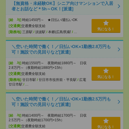
【無資格・未経験OK】シニア向けマンションで入居
者とお話など＊5h～OK！[派遣]
[給 与]
時給1450円～ ★日払い/週払いOK
[交通費]
交通費全額支給
気になる！
[勤務地]
三原駅
/
須波駅
/
本郷(広島県)駅
/
…
＼空いた時間で働く！／日払いOK×1勤務2.8万円も
可！施設での見回りなど[派遣]
[給 与]
時給1550円～ 夜勤時給1880円～ 日収
2.8万円～（夜勤時給1880円×15h）
[交通費]
交通費全額支給
気になる！
[勤務地]
廿日市駅
/
廿日市市役所前・平良駅
/
広電
廿日市駅
/
…
＼空いた時間で働く！／日払いOK×1勤務2.5万円も
可！施設での見回りなど[派遣]
[給 与]
時給1400円～ 夜勤時給1700円～ 日収
2.5万円～（夜勤時給1700円×15h）
[交通費]
交通費全額支給
気になる！