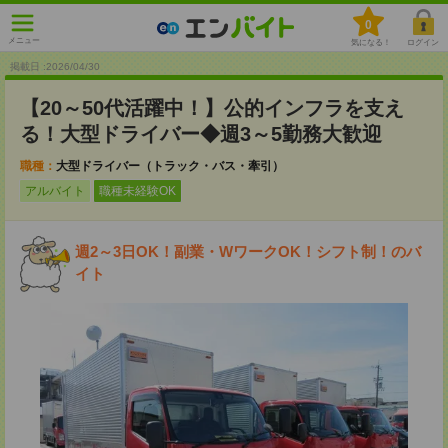
0
メニュー
気になる！
ログイン
掲載日 :2026
/
04
/
30
【20～50代活躍中！】公的インフラを支え
る！大型ドライバー◆週3～5勤務大歓迎
職種：
大型ドライバー（トラック・バス・牽引）
アルバイト
職種未経験OK
週2～3日OK！副業・WワークOK！シフト制！のバ
イト