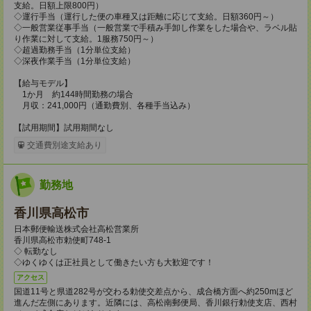
支給。日額上限800円）
◇運行手当（運行した便の車種又は距離に応じて支給。日額360円～）
◇一般営業従事手当（一般営業で手積み手卸し作業をした場合や、ラベル貼
り作業に対して支給。1服務750円～）
◇超過勤務手当（1分単位支給）
◇深夜作業手当（1分単位支給）
【給与モデル】
1か月 約144時間勤務の場合
月収：241,000円（通勤費別、各種手当込み）
【試用期間】試用期間なし
交通費別途支給あり
勤務地
香川県高松市
日本郵便輸送株式会社高松営業所
香川県高松市勅使町748-1
◇ 転勤なし
◇ゆくゆくは正社員として働きたい方も大歓迎です！
アクセス
国道11号と県道282号が交わる勅使交差点から、成合橋方面へ約250mほど
進んだ左側にあります。近隣には、高松南郵便局、香川銀行勅使支店、西村