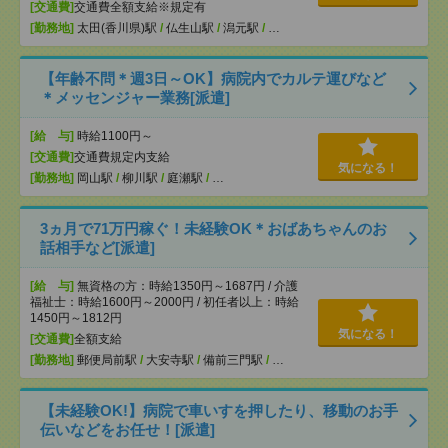
[交通費]
交通費全額支給※規定有
[勤務地]
太田(香川県)駅
/
仏生山駅
/
潟元駅
/
…
【年齢不問＊週3日～OK】病院内でカルテ運びなど
＊メッセンジャー業務[派遣]
[給 与]
時給1100円～
[交通費]
交通費規定内支給
気になる！
[勤務地]
岡山駅
/
柳川駅
/
庭瀬駅
/
…
3ヵ月で71万円稼ぐ！未経験OK＊おばあちゃんのお
話相手など[派遣]
[給 与]
無資格の方：時給1350円～1687円 / 介護
福祉士：時給1600円～2000円 / 初任者以上：時給
1450円～1812円
気になる！
[交通費]
全額支給
[勤務地]
郵便局前駅
/
大安寺駅
/
備前三門駅
/
…
【未経験OK!】病院で車いすを押したり、移動のお手
伝いなどをお任せ！[派遣]