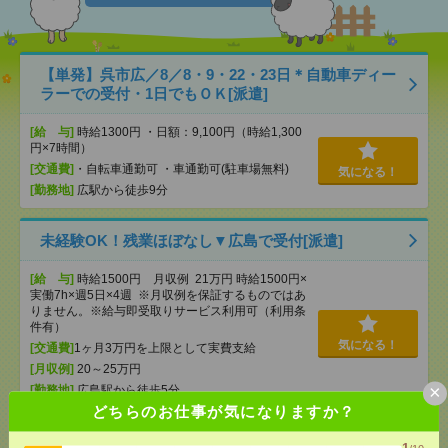
【単発】呉市広／8／8・9・22・23日＊自動車ディー
ラーでの受付・1日でもＯＫ[派遣]
[給 与]
時給1300円 ・日額：9,100円（時給1,300
円×7時間）
[交通費]
・自転車通勤可 ・車通勤可(駐車場無料)
気になる！
[勤務地]
広駅から徒歩9分
未経験OK！残業ほぼなし▼広島で受付[派遣]
[給 与]
時給1500円 月収例 21万円 時給1500円×
実働7h×週5日×4週 ※月収例を保証するものではあ
りません。※給与即受取りサービス利用可（利用条
件有）
気になる！
[交通費]
1ヶ月3万円を上限として実費支給
[月収例]
20～25万円
×
[勤務地]
広島駅から徒歩5分
どちらのお仕事が気になりますか？
未経験OK！残業ほぼなし▼広島駅での受付[派遣]