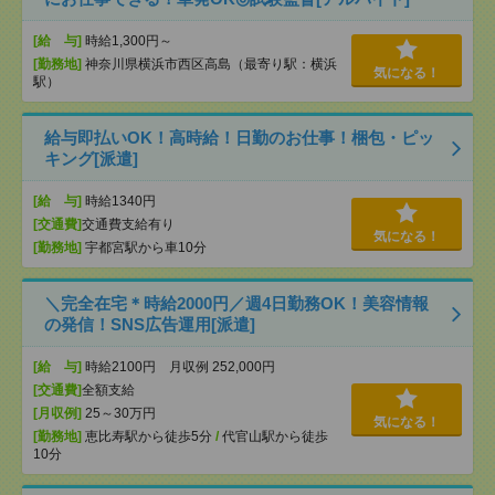
[給 与]
時給1,300円～
[勤務地]
神奈川県横浜市西区高島（最寄り駅：横浜
気になる！
駅）
給与即払いOK！高時給！日勤のお仕事！梱包・ピッ
キング[派遣]
[給 与]
時給1340円
[交通費]
交通費支給有り
気になる！
[勤務地]
宇都宮駅から車10分
＼完全在宅＊時給2000円／週4日勤務OK！美容情報
の発信！SNS広告運用[派遣]
[給 与]
時給2100円 月収例 252,000円
[交通費]
全額支給
[月収例]
25～30万円
気になる！
[勤務地]
恵比寿駅から徒歩5分
/
代官山駅から徒歩
10分