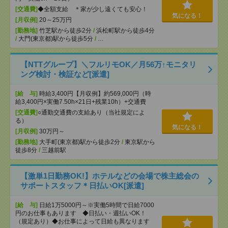
[交通費]
◆全額支給 ＊家が少し遠くても安心！
気になる！
[月収例]
20～25万円
[勤務地]
竹芝駅から徒歩2分
/
浜松町駅から徒歩4分
/
大門(東京都)駅から徒歩5分
/
…
【NTTグループ】＼フルリモOK／月56万↑モニタリ
ング検討・検証など[派遣]
[給 与]
時給3,400円【月収例】約569,000円（時
給3,400円×実働7.50h×21日+残業10h）+交通費
[交通費]
○通勤交通費の支給あり（当社規定によ
る）
気になる！
[月収例]
30万円～
[勤務地]
大手町(東京都)駅から徒歩2分
/
東京駅から
徒歩8分
/
三越前駅
【激単1日勤務OK!】ホテルなどの会場で株主総会の
サポートスタッフ＊日払いOK[派遣]
[給 与]
日給1万5000円～※実働5時間で日給7000
円のお仕事もあります ◆日払い・週払いOK！
（規定あり）◆お仕事によって日給も異なります