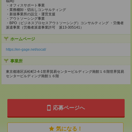
福岡)
・オフィスサポート事業
・業務棚卸・切出しコンサルティング
・新規事業所の設立・運営支援
・アウトソーシング事業
・BPO（ビジネスプロセスアウトソーシング）コンサルティング ・労働者
派遣事業（労働者派遣事業許可 派13-305141）
ホームページ
https://en-gage.net/socat/
事業所
東京都港区浜松町2-4-1世界貿易センタービルディング南館１６階世界貿易
センタービルディング南館１６階
応募ページへ
気になる！