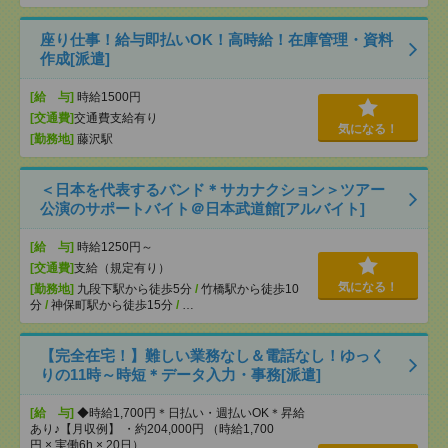
座り仕事！給与即払いOK！高時給！在庫管理・資料
作成[派遣]
[給 与]
時給1500円
[交通費]
交通費支給有り
気になる！
[勤務地]
藤沢駅
＜日本を代表するバンド＊サカナクション＞ツアー
公演のサポートバイト＠日本武道館[アルバイト]
[給 与]
時給1250円～
[交通費]
支給（規定有り）
気になる！
[勤務地]
九段下駅から徒歩5分
/
竹橋駅から徒歩10
分
/
神保町駅から徒歩15分
/
…
【完全在宅！】難しい業務なし＆電話なし！ゆっく
りの11時～時短＊データ入力・事務[派遣]
[給 与]
◆時給1,700円＊日払い・週払いOK＊昇給
あり♪【月収例】 ・約204,000円 （時給1,700
円 × 実働6h × 20日）