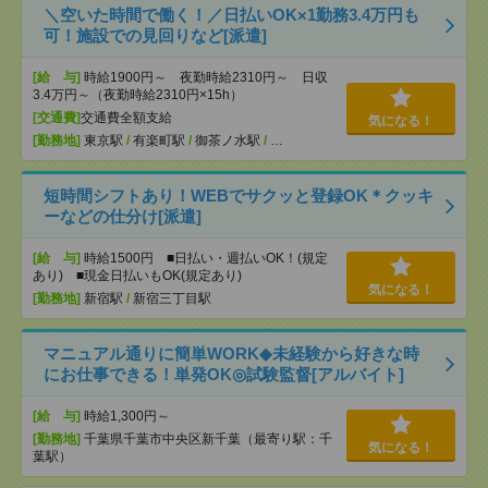
＼空いた時間で働く！／日払いOK×1勤務3.4万円も
可！施設での見回りなど[派遣]
[給 与]
時給1900円～ 夜勤時給2310円～ 日収
3.4万円～（夜勤時給2310円×15h）
[交通費]
交通費全額支給
気になる！
[勤務地]
東京駅
/
有楽町駅
/
御茶ノ水駅
/
…
短時間シフトあり！WEBでサクッと登録OK＊クッキ
ーなどの仕分け[派遣]
[給 与]
時給1500円 ■日払い・週払いOK！(規定
あり) ■現金日払いもOK(規定あり)
気になる！
[勤務地]
新宿駅
/
新宿三丁目駅
マニュアル通りに簡単WORK◆未経験から好きな時
にお仕事できる！単発OK◎試験監督[アルバイト]
[給 与]
時給1,300円～
[勤務地]
千葉県千葉市中央区新千葉（最寄り駅：千
気になる！
葉駅）