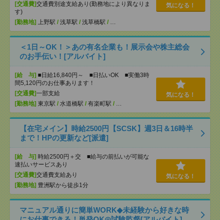
[交通費]
交通費別途支給あり(勤務地により異なりま
気になる！
す)
[勤務地]
上野駅
/
浅草駅
/
浅草橋駅
/
…
＜1日～OK！＞あの有名企業も！展示会や株主総会
のお手伝い！[アルバイト]
[給 与]
■日給16,840円～ ■日払いOK ■実働3時
間5,120円のお仕事あります！
[交通費]
一部支給
気になる！
[勤務地]
東京駅
/
水道橋駅
/
有楽町駅
/
…
【在宅メイン】時給2500円【SCSK】週3日＆16時半
まで！HPの更新など[派遣]
[給 与]
時給2500円＋交 ■給与の前払いが可能な
速払いサービスあり
[交通費]
交通費支給あり
気になる！
[勤務地]
豊洲駅から徒歩1分
マニュアル通りに簡単WORK◆未経験から好きな時
にお仕事できる！単発OK◎試験監督[アルバイト]