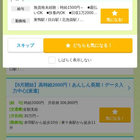
[勤務地]
巣鴨駅
/
目白駅
/
北池袋駅
/
…
無資格未経験：時給1500円～ ■週払
給与
いOK ■扶養内OK ■日収1万2000円
入浴ナシ＊夜勤でゆったり見守りだけ＊週1日～無理
以上
巣鴨駅 / 目白駅 / 北池袋駅 / …
気になる!
勤務地
なく働ける[派遣]
[給 与]
日収3.2万円～（日勤時給1800円） ■月
収例25.9万円～（夜勤月8回勤務の場合）
スキップ
どちらも気になる！
[交通費]
交通費全額支給 ■ガソリン代も全額支給
（規定あり） ■無料駐車場もご相談ください
気になる！
[月収例]
20～25万円
しばらく表示しない
[勤務地]
西武新宿駅
/
早稲田(東京メトロ)駅
/
新宿西
口駅
/
…
【8月開始】高時給2000円！あんしん長期！データ入
力中心[派遣]
[給 与]
時給2000円 月収例 306,800円
[交通費]
全額支給
[月収例]
30万円～
気になる！
[勤務地]
赤羽駅から徒歩10分
/
東十条駅から徒歩11
分