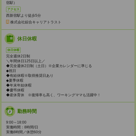
宿駅）
アクセス
西新宿駅より徒歩5分
株式会社綜合キャリアトラスト
休日休暇
休日休暇
完全週休2日制
＼年間休日125日以上／
◆完全週休2日制（土日）※企業カレンダーに準じる
◆祝日
◆有給休暇※取得推奨日あり
◆夏季休暇
◆年末年始休暇
◆慶弔休暇
◆産休育休 ※復帰率も高く、ワーキングママも活躍中！
勤務時間
9:00～18:00
実働時間：8時間/日
実働8時間／休憩60分