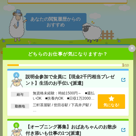
あなたの閲覧履歴からの
おすすめ
×
説明会参加で全員に【現金2千円相当プレゼント】生
どちらのお仕事が気になりますか？
活のお手伝い[派遣]
1
/10
[給 与]
無資格未経験：時給1500円～ ■週払い
OK ■扶養内OK ■日収1万2000円以上
説明会参加で全員に【現金2千円相当プレゼ
[交通費]
交通費全額支給
気になる！
ント】生活のお手伝い[派遣]
[勤務地]
三軒茶屋駅
/
世田谷駅
/
下高井戸駅
/
…
無資格未経験：時給1500円～ ■週払
給与
いOK ■扶養内OK ■日収1万2000円
【オープニング募集】おばあちゃんのお散歩付き添
以上
三軒茶屋駅 / 世田谷駅 / 下高井戸駅 /
気になる!
勤務地
いも仕事の1つ[派遣]
…
[給 与]
無資格未経験：時給1500円～ ■週払い
OK ■扶養内OK ■日収1万2000円以上
【オープニング募集】おばあちゃんのお散歩
[交通費]
交通費全額支給
気になる！
付き添いも仕事の1つ[派遣]