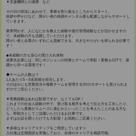
▼支援機関との連携 など
その日の状況にあわせて、業務を割り振るところからスタート。
挨拶や声かけなど、障がい者の体調やメンタル面も配慮しながらサポートし
ていきます。
業界問わず、人になにかを教えた経験や進行管理経験などが活かせますの
で、未経験の方も活躍していただけます。
障がい者と企業のいずれにも貢献できる、大きなやりがいを得られる仕事で
す！
◆未経験の方も安心の受け入れ体制
就業先企業には、同じポジションの同僚とチームで常駐！業務もOJTで、基
礎から学べる環境です！
◆チームの人数は？
1人あたり5～6名前後を担当します。
そのほかにも営業担当や複数チームを管理するSVのサポートも受けられま
すのでご安心ください。
▼実務経験はあれば歓迎ですが、なくてもOK！
これまでの社会人経験の中で、受け取る相手を考えて伝え方を工夫したり、
どうしたら業務がスムーズに進むかといったことを考えたことのある方な
ら、即戦力としてご活躍いただけるお仕事です。
まずはお話を聞くだけでも大歓迎！お気軽にご応募ください。
▼多様なキャリアステップをご用意しています☆
入社後は定期面談を実施しており、自身のキャリアを相談可能。