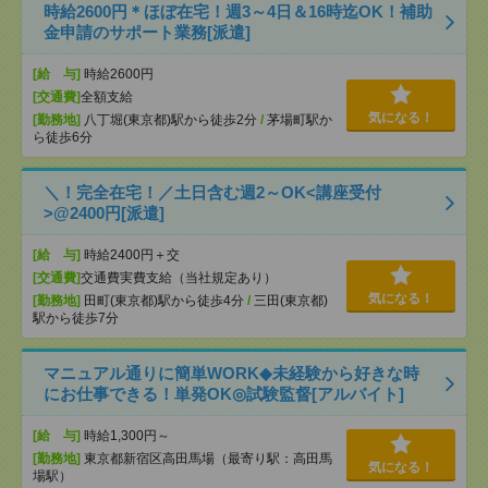
時給2600円＊ほぼ在宅！週3～4日＆16時迄OK！補助
金申請のサポート業務[派遣]
[給 与]
時給2600円
[交通費]
全額支給
気になる！
[勤務地]
八丁堀(東京都)駅から徒歩2分
/
茅場町駅か
ら徒歩6分
＼！完全在宅！／土日含む週2～OK<講座受付
>@2400円[派遣]
[給 与]
時給2400円＋交
[交通費]
交通費実費支給（当社規定あり）
気になる！
[勤務地]
田町(東京都)駅から徒歩4分
/
三田(東京都)
駅から徒歩7分
マニュアル通りに簡単WORK◆未経験から好きな時
にお仕事できる！単発OK◎試験監督[アルバイト]
[給 与]
時給1,300円～
[勤務地]
東京都新宿区高田馬場（最寄り駅：高田馬
気になる！
場駅）