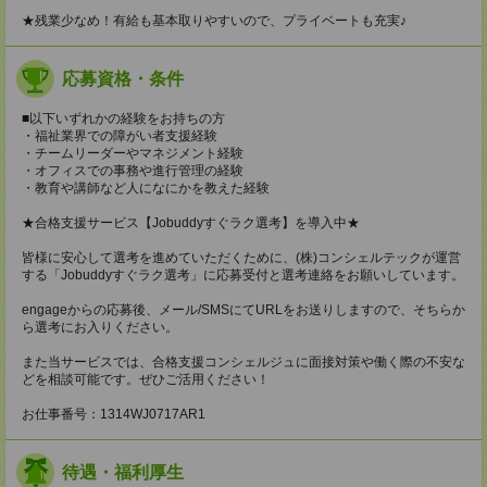
★残業少なめ！有給も基本取りやすいので、プライベートも充実♪
応募資格・条件
■以下いずれかの経験をお持ちの方
・福祉業界での障がい者支援経験
・チームリーダーやマネジメント経験
・オフィスでの事務や進行管理の経験
・教育や講師など人になにかを教えた経験
★合格支援サービス【Jobuddyすぐラク選考】を導入中★
皆様に安心して選考を進めていただくために、(株)コンシェルテックが運営
する「Jobuddyすぐラク選考」に応募受付と選考連絡をお願いしています。
engageからの応募後、メール/SMSにてURLをお送りしますので、そちらか
ら選考にお入りください。
また当サービスでは、合格支援コンシェルジュに面接対策や働く際の不安な
どを相談可能です。ぜひご活用ください！
お仕事番号：1314WJ0717AR1
待遇・福利厚生