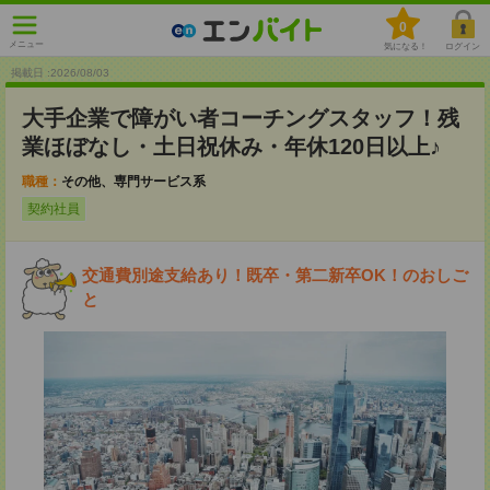
0
メニュー
気になる！
ログイン
掲載日 :2026
/
08
/
03
大手企業で障がい者コーチングスタッフ！残
業ほぼなし・土日祝休み・年休120日以上♪
職種：
その他、専門サービス系
契約社員
交通費別途支給あり！既卒・第二新卒OK！のおしご
と